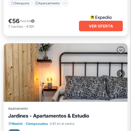
Desayuno
Aparcamiento
€56
/noche
VER OFERTA
7
noches
-
€391
Apartamento
Jardines - Apartamentos & Estudio
Aparcamiento
Aire acondicionado
Madrid
·
Ciempozuelos
0.81 mi al centro
Internet
Apto para niños