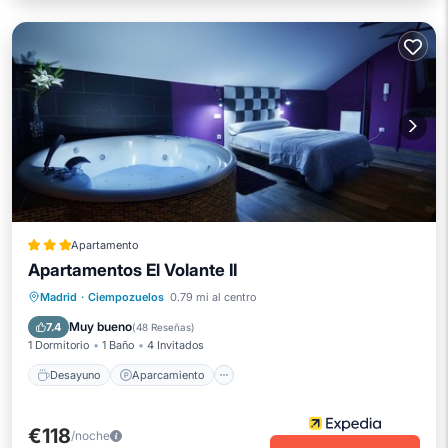
Apartamento
Apartamentos El Volante II
Desayuno
Aparcamiento
Cocina
Madrid
·
Ciempozuelos
0.79 mi al centro
Aire acondicionado
Muy bueno
7.4
(
48 Reseñas
)
1 Dormitorio
1 Baño
4 Invitados
Desayuno
Aparcamiento
€118
/noche