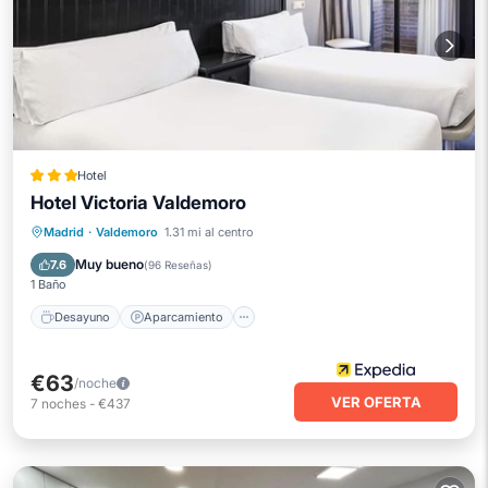
Hotel
Hotel Victoria Valdemoro
Desayuno
Aparcamiento
Madrid
·
Valdemoro
1.31 mi al centro
Aire acondicionado
Internet
Muy bueno
7.6
(
96 Reseñas
)
1 Baño
Desayuno
Aparcamiento
€63
/noche
VER OFERTA
7
noches
-
€437