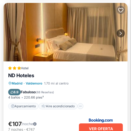
Hotel
ND Hoteles
Aparcamiento
Aire acondicionado
Madrid
·
Valdemoro
1.70 mi al centro
Internet
Apto para niños
Fabuloso
8.9
(
68 Reseñas
)
4 baños
220.66 pies²
Aparcamiento
Aire acondicionado
€107
/noche
VER OFERTA
7
noches
-
€747