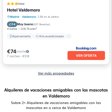
Hotel
Hotel Valdemoro
Aparcamiento
Aire acondicionado
Madrid
·
Valdemoro
1.38 mi al centro
Internet
Apto para niños
Muy bueno
7.4
(
837 Reseñas
)
4 baños
228.74 pies²
Aparcamiento
Aire acondicionado
€74
/noche
VER OFERTA
7
noches
-
€518
Ver más propiedades
Alquileres de vacaciones amigables con las mascotas
en Valdemoro
Sobre
2
+ Alquileres de vacaciones amigables con las
mascotas en o cerca de Valdemoro