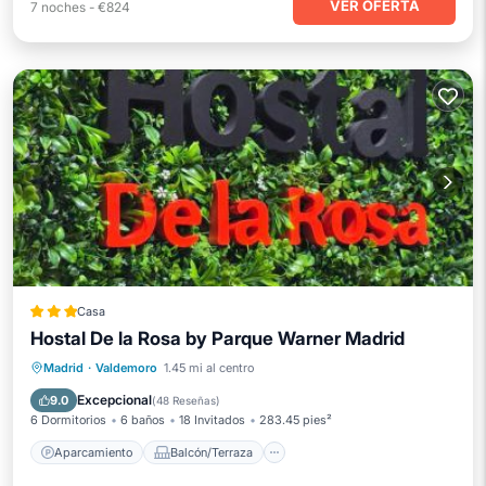
VER OFERTA
7
noches
-
€824
Casa
Hostal De la Rosa by Parque Warner Madrid
Aparcamiento
Balcón/Terraza
Madrid
·
Valdemoro
1.45 mi al centro
Aire acondicionado
Internet
Excepcional
9.0
(
48 Reseñas
)
6 Dormitorios
6 baños
18 Invitados
283.45 pies²
Aparcamiento
Balcón/Terraza