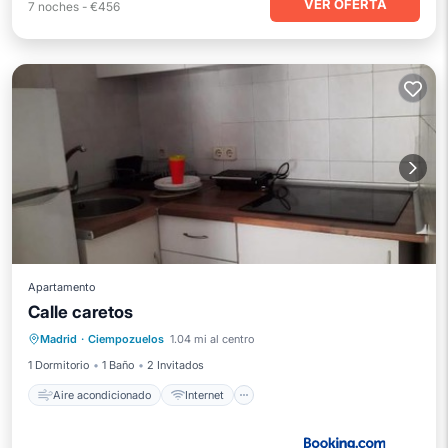
VER OFERTA
7
noches
-
€456
Apartamento
Calle caretos
Aire acondicionado
Internet
Madrid
·
Ciempozuelos
1.04 mi al centro
Se admiten mascotas
Apto para niños
1 Dormitorio
1 Baño
2 Invitados
Aire acondicionado
Internet