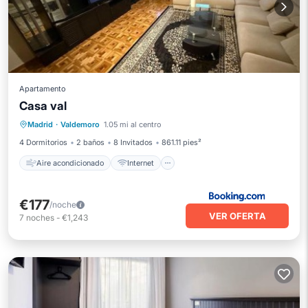
Apartamento
Casa val
Aire acondicionado
Internet
Madrid
·
Valdemoro
1.05 mi al centro
Se admiten mascotas
Apto para niños
4 Dormitorios
2 baños
8 Invitados
861.11 pies²
Aire acondicionado
Internet
€177
/noche
VER OFERTA
7
noches
-
€1,243