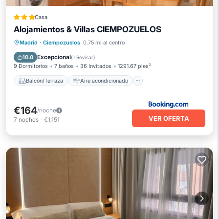
Casa
Alojamientos & Villas CIEMPOZUELOS
Balcón/Terraza
Aire acondicionado
Madrid
·
Ciempozuelos
0.75 mi al centro
Internet
Apto para niños
Excepcional
10.0
(
1 Revisar
)
9 Dormitorios
7 baños
36 Invitados
1291.67 pies²
Balcón/Terraza
Aire acondicionado
€164
/noche
VER OFERTA
7
noches
-
€1,151