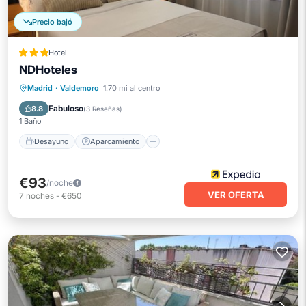
Precio bajó
Hotel
NDHoteles
Desayuno
Aparcamiento
Madrid
·
Valdemoro
1.70 mi al centro
Aire acondicionado
Internet
Fabuloso
8.8
(
3 Reseñas
)
1 Baño
Desayuno
Aparcamiento
€93
/noche
VER OFERTA
7
noches
-
€650