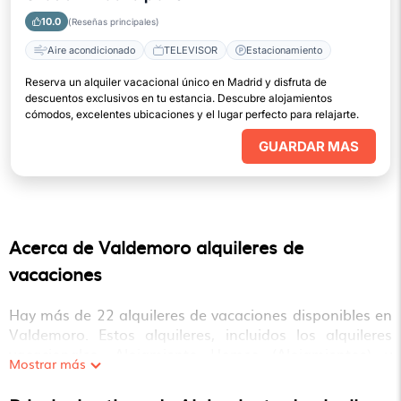
10.0
(Reseñas principales)
Aire acondicionado
TELEVISOR
Estacionamiento
Reserva un alquiler vacacional único en Madrid y disfruta de
descuentos exclusivos en tu estancia. Descubre alojamientos
cómodos, excelentes ubicaciones y el lugar perfecto para relajarte.
GUARDAR MAS
Acerca de Valdemoro alquileres de
vacaciones
Hay más de
22
alquileres de vacaciones disponibles en
Valdemoro
. Estos alquileres, incluidos los alquileres
vacacionales, Alojamiento Homes (Alojamientos) y
Mostrar más
otros alojamientos privados a corto plazo, cuentan con
comodidades de primer nivel con la mejor relación