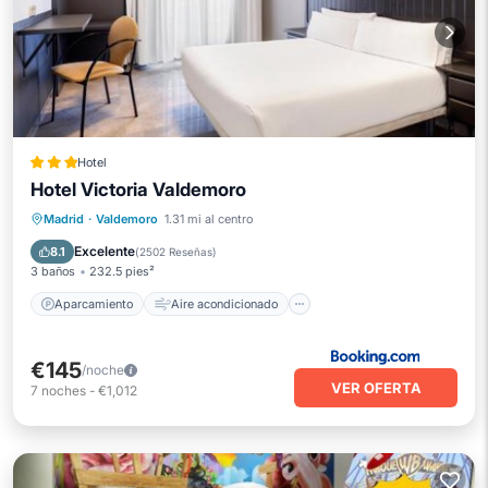
Hotel
Hotel Victoria Valdemoro
Aparcamiento
Aire acondicionado
Madrid
·
Valdemoro
1.31 mi al centro
Internet
Apto para niños
Excelente
8.1
(
2502 Reseñas
)
3 baños
232.5 pies²
Aparcamiento
Aire acondicionado
€145
/noche
VER OFERTA
7
noches
-
€1,012