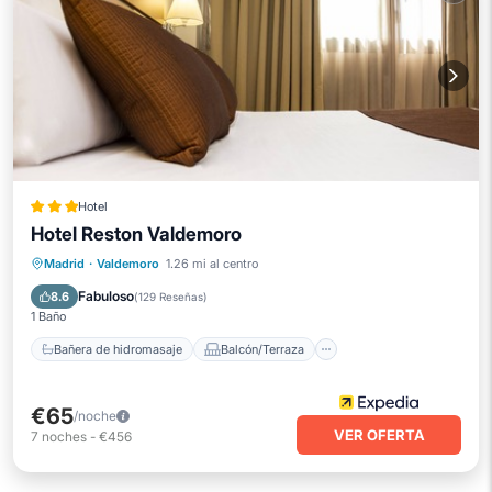
Hotel
Hotel Reston Valdemoro
Bañera de hidromasaje
Balcón/Terraza
Madrid
·
Valdemoro
1.26 mi al centro
Cocina
Aire acondicionado
Fabuloso
8.6
(
129 Reseñas
)
1 Baño
Bañera de hidromasaje
Balcón/Terraza
€65
/noche
VER OFERTA
7
noches
-
€456