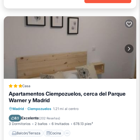
Casa
Apartamentos Ciempozuelos, cerca del Parque
Warner y Madrid
Balcón/Terraza
Cocina
Madrid
·
Ciempozuelos
1.21 mi al centro
Aire acondicionado
Internet
Excelente
8.1
(
202 Reseñas
)
3 Dormitorios
2 baños
6 Invitados
678.13 pies²
Balcón/Terraza
Cocina