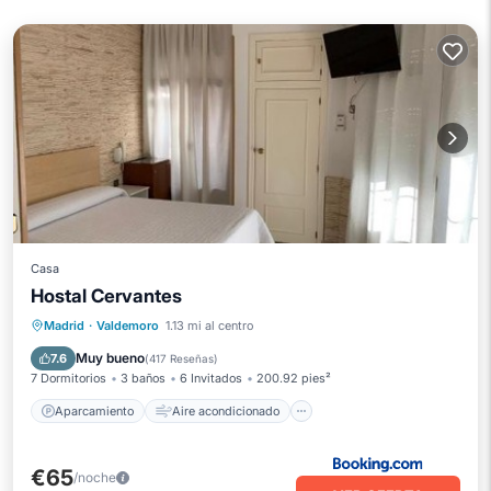
Casa
Hostal Cervantes
Aparcamiento
Aire acondicionado
Madrid
·
Valdemoro
1.13 mi al centro
Internet
Se admiten mascotas
Muy bueno
7.6
(
417 Reseñas
)
7 Dormitorios
3 baños
6 Invitados
200.92 pies²
Aparcamiento
Aire acondicionado
€65
/noche