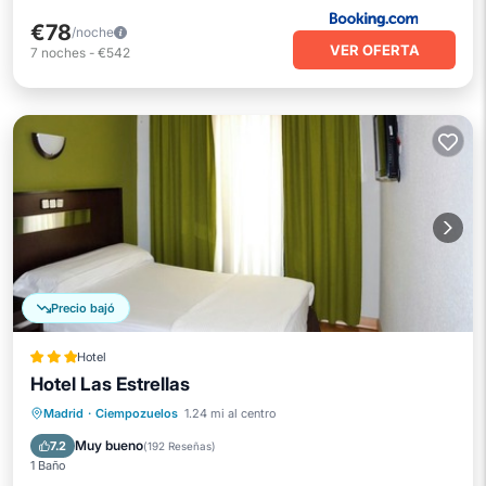
€78
/noche
VER OFERTA
7
noches
-
€542
Precio bajó
Hotel
Hotel Las Estrellas
Desayuno
Aparcamiento
Madrid
·
Ciempozuelos
1.24 mi al centro
Aire acondicionado
Internet
Muy bueno
7.2
(
192 Reseñas
)
1 Baño