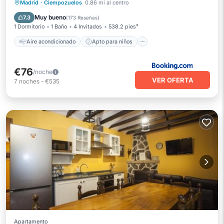
Seguridad/Protección
Madrid
·
Ciempozuelos
0.86 mi al centro
Servicios para huéspedes
Muy bueno
7.3
(
173 Reseñas
)
1 Dormitorio
1 Baño
4 Invitados
538.2 pies²
Aire acondicionado
Apto para niños
€76
/noche
VER OFERTA
7
noches
-
€535
Apartamento