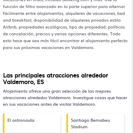
comparar alquileres de vacaciones en
Valdemoro
con
función de filtro avanzado en la parte superior para alternar
precios a menudo con un 30-40 % de descuento en
fácilmente entre alojamientos, alquileres de vacaciones, bed
comparación con el precio de un hotel. Simplemente
and breakfast, disponibilidad de alquileres privados estilo
busque su destino y asegure su reserva hoy mismo.
Airbnb, propiedades ecológicas, tipo de propiedad, políticas
de cancelación, precios y varias opciones diferentes. Todo
esto hace que sea más fácil encontrar el alojamiento perfecto
para sus próximas vacaciones en Valdemoro.
Las principales atracciones alrededor
Valdemoro, ES
Alojamiento ofrece una gran selección de las mejores
atracciones alrededor
Valdemoro
. Investigue cosas que hacer
en sus vacaciones antes de visitar
Valdemoro
.
El astronauta
Santiago Bernabeu
Stadium