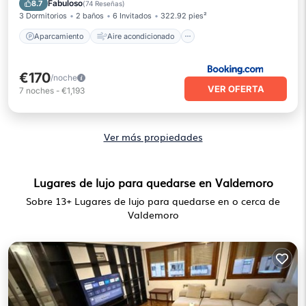
Fabuloso
8.7
(
74 Reseñas
)
3 Dormitorios
2 baños
6 Invitados
322.92 pies²
Aparcamiento
Aire acondicionado
€170
/noche
VER OFERTA
7
noches
-
€1,193
Ver más propiedades
Lugares de lujo para quedarse en Valdemoro
Sobre
13
+ Lugares de lujo para quedarse en o cerca de
Valdemoro