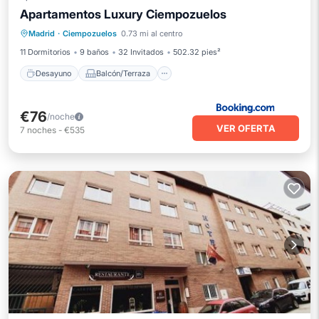
Apartamentos Luxury Ciempozuelos
Desayuno
Balcón/Terraza
Madrid
·
Ciempozuelos
0.73 mi al centro
Aire acondicionado
Internet
11 Dormitorios
9 baños
32 Invitados
502.32 pies²
Desayuno
Balcón/Terraza
€76
/noche
VER OFERTA
7
noches
-
€535