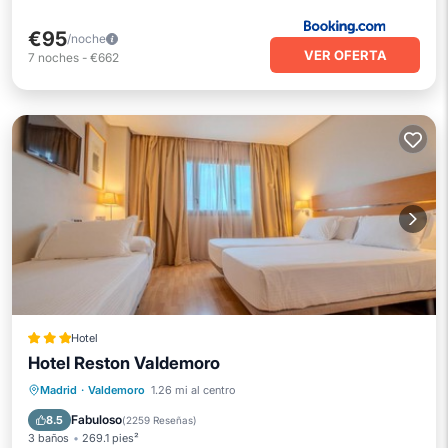
€95
/noche
VER OFERTA
7
noches
-
€662
Hotel
Hotel Reston Valdemoro
Frente al mar
Aparcamiento
Piscina
Madrid
·
Valdemoro
1.26 mi al centro
Vista al mar
Fabuloso
8.5
(
2259 Reseñas
)
3 baños
269.1 pies²