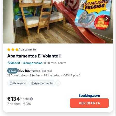
Apartamento
Apartamentos El Volante II
Desayuno
Aparcamiento
Madrid
·
Ciempozuelos
0.78 mi al centro
Aire acondicionado
Internet
Muy bueno
7.3
(
958 Reseñas
)
15 Dormitorios
8 baños
38 Invitados
643.14 pies²
Desayuno
Aparcamiento
€134
/noche
VER OFERTA
7
noches
-
€936