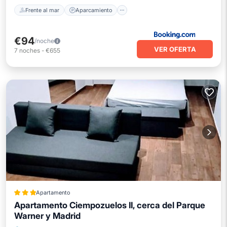
Frente al mar
Aparcamiento
€94
/noche
VER OFERTA
7
noches
-
€655
Apartamento
Apartamento Ciempozuelos II, cerca del Parque
Warner y Madrid
Aire acondicionado
Apto para niños