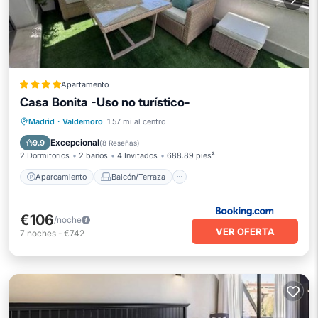
Apartamento
Casa Bonita -Uso no turístico-
Aparcamiento
Balcón/Terraza
Madrid
·
Valdemoro
1.57 mi al centro
Vistas
Aire acondicionado
Excepcional
9.9
(
8 Reseñas
)
2 Dormitorios
2 baños
4 Invitados
688.89 pies²
Aparcamiento
Balcón/Terraza
€106
/noche
VER OFERTA
7
noches
-
€742