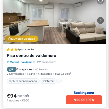
Muy bien valorado
Apartamento
Piso centro de valdemoro
Aire acondicionado
Internet
Madrid
·
Valdemoro
1.12 mi al centro
Apto para niños
Seguridad/Protección
Excepcional
9.1
(
100 Reseñas
)
2 Dormitorios
1 Baño
4 Invitados
592.02 pies²
Aire acondicionado
Internet
€94
/noche
VER OFERTA
7
noches
-
€660