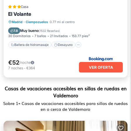
Casa
El Volante
Bañera de hidromasaje
Desayuno
Madrid
·
Ciempozuelos
0.77 mi al centro
Aparcamiento
Balcón/Terraza
Muy bueno
7.8
(
1532 Reseñas
)
30 Dormitorios
7 baños
21 Invitados
153.77 pies²
Bañera de hidromasaje
Desayuno
€52
/noche
VER OFERTA
7
noches
-
€364
Casas de vacaciones accesibles en sillas de ruedas en
Valdemoro
Sobre
1
+ Casas de vacaciones accesibles para sillas de ruedas
en o cerca de Valdemoro