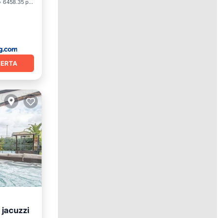
6458.35 pies²
FERTA
 jacuzzi