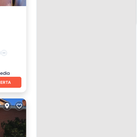
et
cama
FERTA