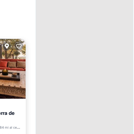
erra de
84 mi al centro
aza