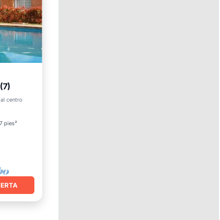
(7)
 al centro
7 pies²
FERTA