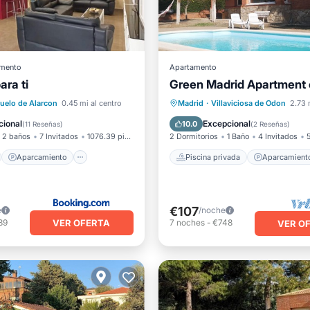
mento
Apartamento
ara ti
Green Madrid Apartment e
no
Aparcamiento
Piscina privada
Aparcami
uelo de Alarcon
0.45 mi al centro
Madrid
·
Villaviciosa de Odon
2.73 
Terraza
Cocina
Piscina
Vista al mar
cional
Excepcional
10.0
(
11 Reseñas
)
(
2 Reseñas
)
2 baños
7 Invitados
1076.39 pies²
2 Dormitorios
1 Baño
4 Invitados
Aparcamiento
Piscina privada
Aparcamient
€107
e
/noche
VER OFERTA
39
7
noches
-
€748
VER O