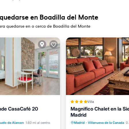
 quedarse en Boadilla del Monte
ara quedarse en o cerca de Boadilla del Monte
Villa
nde CasaCafé 20
Magnifico Chalet en la Si
Madrid
ondicionado
Internet
Frente al mar
Piscina
uelo de Alarcon
1.60 mi al centro
Madrid
·
Villanueva de la Canada
0.
ra niños
Lavandería
Vista al mar
Balcón/Terr