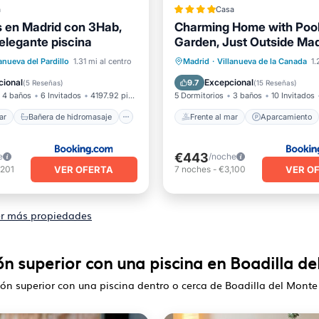
a
Casa
is en Madrid con 3Hab,
Charming Home with Poo
elegante piscina
Garden, Just Outside Mad
l mar
de hidromasaje
Frente al mar
Aparcamient
lanueva del Pardillo
1.31 mi al centro
Madrid
·
Villanueva de la Canada
1.
iento
Piscina
Piscina
Vista al mar
cional
Excepcional
9.7
(
5 Reseñas
)
(
15 Reseñas
)
4 baños
6 Invitados
4197.92 pies²
5 Dormitorios
3 baños
10 Invitados
ar
Bañera de hidromasaje
Frente al mar
Aparcamiento
€443
e
/noche
VER OFERTA
VER O
,201
7
noches
-
€3,100
r más propiedades
ión superior con una piscina en Boadilla d
ción superior con una piscina dentro o cerca de Boadilla del Monte