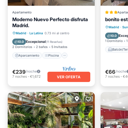
Apartamento
Aparta
Moderno Nuevo Perfecto disfruta
bonito es
Balcón/
Madrid.
Aire ac
Madrid
·
Sur
Aparcamiento
Piscina
Madrid
·
La Latina
0.73 mi al centro
Segurid
Excep
10.0
Balcón/Terraza
Cocina
1 Dormitorio
1
Excepcional
10.0
(
11 Reseñas
)
2 Dormitorios
2 baños
5 Invitados
Balcón/Ter
Aparcamiento
Piscina
€239
€66
/noche
/noche
7
noches
-
€1,672
7
noches
-
€4
VER OFERTA