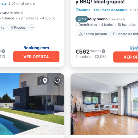
y BBQ! Ideal grupos!
Piscina privada
iento
Piscina
nete
2.54 mi al centro
Bañera de hidromasaje
Madrid
·
Las Rozas de Madrid
1.30 
Terraza
Vistas
ente
(
2 Reseñas
)
Aparcamiento
Piscina
5 baños
22 Invitados
4305.56 pies²
Muy bueno
7.0
(
4 Reseñas
)
4 Dormitorios
4 baños
10 Invitados
nto
Piscina
Piscina privada
€562
e
/noche
VER OFERTA
113
7
noches
-
€3,935
VER O