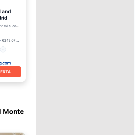
l and
rid
o
22 mi al centro
6243.07 pies²
FERTA
el Monte