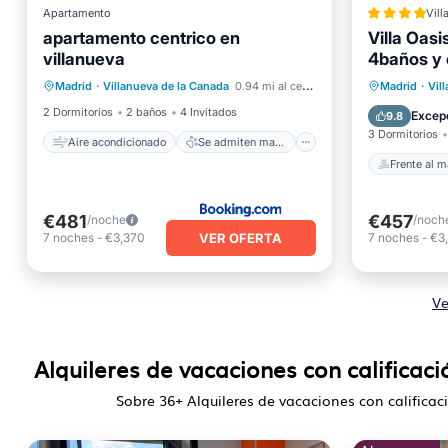
Apartamento
Aire acondicionado
Vill
apartamento centrico en
Villa Oas
Se admiten mascotas
villanueva
4baños y 
Frente a
Apto para niños
Bañera 
Madrid
·
Villanueva de la Canada
0.94 mi al centro
Madrid
·
Vil
Accesible en silla de ruedas
Aparcam
2 Dormitorios
2 baños
4 Invitados
Excep
9.8
3 Dormitorios
Aire acondicionado
Se admiten mascotas
Frente al m
€481
€457
/noche
/noch
VER OFERTA
7
noches
-
€3,370
7
noches
-
€3
Ve
Alquileres de vacaciones con calificac
Sobre
36
+ Alquileres de vacaciones con califica