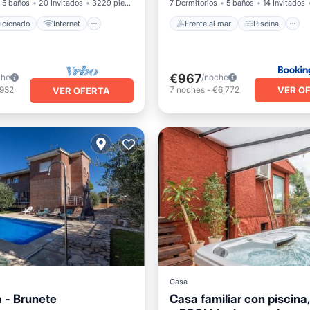
5 baños
20 Invitados
3229 pies²
7 Dormitorios
5 baños
14 Invitados
icionado
Internet
Frente al mar
Piscina
€967
che
/noche
VER O
,932
7
noches
-
€6,772
VER OFERTA
Casa
ra - Brunete
Casa familiar con piscina,