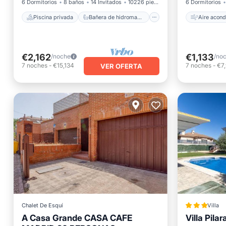
6 Dormitorios
8 baños
14 Invitados
10226 pies²
6 Dormitorios
Piscina privada
Bañera de hidromasaje
Aire acond
€2,162
€1,133
/noche
/no
7
noches
-
€15,134
7
noches
-
€7
VER OFERTA
Chalet De Esquí
Villa
A Casa Grande CASA CAFE
Villa Pila