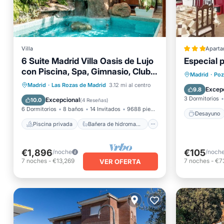
Villa
Aparta
6 Suite Madrid Villa Oasis de Lujo
Especial p
con Piscina, Spa, Gimnasio, Club y
Piscina privada
Desayu
Madrid
·
Poz
Conserje
Bañera de hidromasaje
Desayuno
Madrid
·
Las Rozas de Madrid
3.12 mi al centro
Balcón/
Excep
9.8
Aparcamiento
3 Dormitorios
Excepcional
10.0
(
4 Reseñas
)
6 Dormitorios
8 baños
14 Invitados
9688 pies²
Desayuno
Piscina privada
Bañera de hidromasaje
€1,896
€105
/noche
/noch
7
noches
-
€13,269
7
noches
-
€7
VER OFERTA