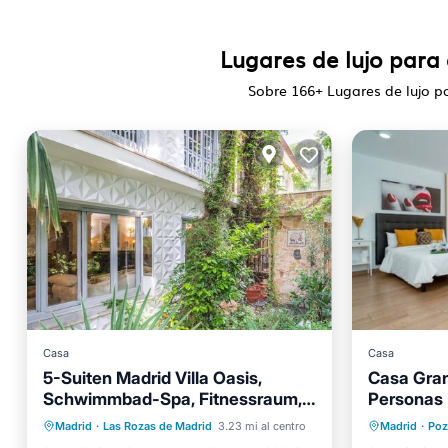
Lugares de lujo para
Sobre
166
+ Lugares de lujo p
Casa
Casa
5-Suiten Madrid Villa Oasis,
Casa Gra
Piscina privada
Schwimmbad-Spa, Fitnessraum,
Personas
Bañera de hidromasaje
Aire ac
Club by Interhome
Madrid
·
Las Rozas de Madrid
3.23 mi al centro
Madrid
·
Poz
Aparcamiento
Piscina
Apto pa