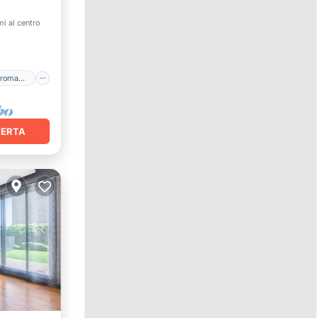
mi al centro
Bañera de hidromasaje
FERTA