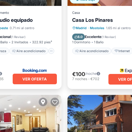
mento
Casa
tudio equipado
Casa Los Pinares
Terraza
ondicionado
Internet
Aire acondicionado
Intern
oeste
0.71 mi al centro
Madrid
·
Mostoles
1.65 mi al centro
ad/Protección
Apto para niños
Ropa de 
cional
Excelente
8.0
(
1 Revisar
)
(
1 Revisar
)
 Baño
2 Invitados
322.92 pies²
1 Dormitorio
1 Baño
raza
Aire acondicionado
Aire acondicionado
Internet
€100
/noche
VER OFERTA
65
7
noches
-
€702
VER O