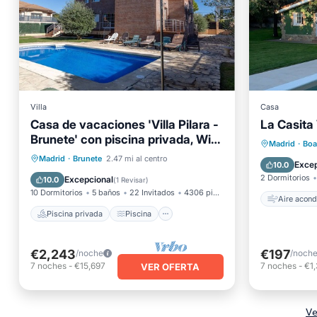
Villa
Casa
Casa de vacaciones 'Villa Pilara -
La Casita
Aire ac
Brunete' con piscina privada, Wi-
Se admi
Madrid
·
Boa
Fi y aire acondicionado
Piscina privada
Piscina
Madrid
·
Brunete
2.47 mi al centro
Apto pa
Excep
10.0
Balcón/Terraza
Cocina
2 Dormitorios
Excepcional
10.0
(
1 Revisar
)
10 Dormitorios
5 baños
22 Invitados
4306 pies²
Aire acond
Piscina privada
Piscina
€2,243
€197
/noche
/noch
7
noches
-
€15,697
7
noches
-
€1
VER OFERTA
Ve