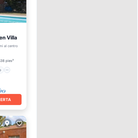
n Villa
ento
mi al centro
538 pies²
o
FERTA