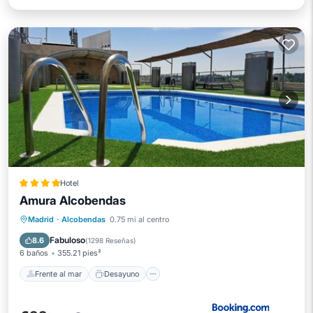
Hotel
Amura Alcobendas
Frente al mar
Desayuno
Madrid
·
Alcobendas
0.75 mi al centro
Aparcamiento
Piscina
Fabuloso
8.6
(
1298 Reseñas
)
6 baños
355.21 pies²
Frente al mar
Desayuno