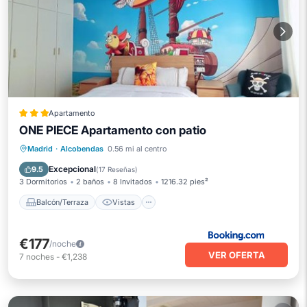
Apartamento
ONE PIECE Apartamento con patio
Balcón/Terraza
Vistas
Madrid
·
Alcobendas
0.56 mi al centro
Aire acondicionado
Internet
Excepcional
9.5
(
17 Reseñas
)
3 Dormitorios
2 baños
8 Invitados
1216.32 pies²
Balcón/Terraza
Vistas
€177
/noche
VER OFERTA
7
noches
-
€1,238