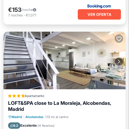
€153
/noche
VER OFERTA
7
noches
-
€1,071
Apartamento
LOFT&SPA close to La Moraleja, Alcobendas,
Madrid
Bañera de hidromasaje
Desayuno
Madrid
·
Alcobendas
1.13 mi al centro
Aparcamiento
Piscina
Excelente
8.2
(
35 Reseñas
)