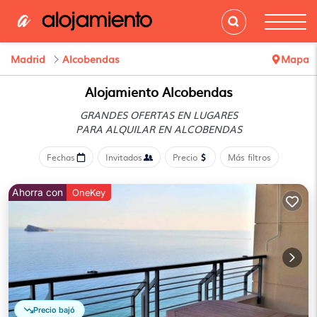
Madrid
Alcobendas
Mapa
Alojamiento Alcobendas
GRANDES OFERTAS EN LUGARES
PARA ALQUILAR EN ALCOBENDAS
Fechas
Invitados
Precio
Más filtros
Ahorra con
OneKey
Precio bajó