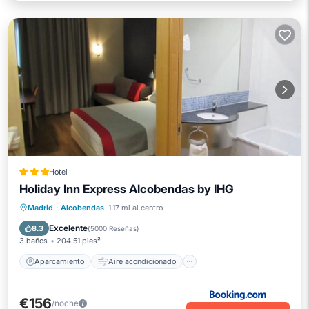
Hotel
Holiday Inn Express Alcobendas by IHG
Aparcamiento
Aire acondicionado
Madrid
·
Alcobendas
1.17 mi al centro
Internet
Apto para niños
Excelente
8.3
(
5000 Reseñas
)
3 baños
204.51 pies²
Aparcamiento
Aire acondicionado
€156
/noche