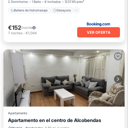
2 Dormitorios
1 Baño
6 Invitados
1237.85 pies²
Bañera de hidromasaje
Desayuno
€152
/noche
VER OFERTA
7
noches
-
€1,064
Apartamento
Apartamento en el centro de Alcobendas
Aparcamiento
Balcón/Terraza