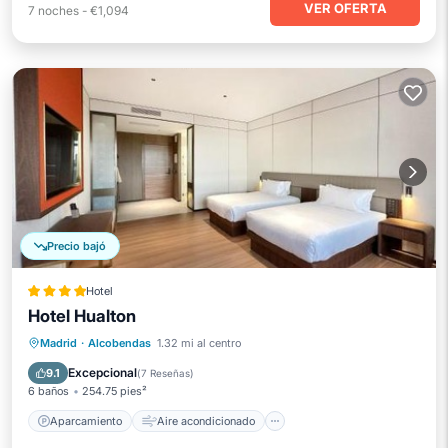
VER OFERTA
7
noches
-
€1,094
Precio bajó
Hotel
Hotel Hualton
Aparcamiento
Aire acondicionado
Madrid
·
Alcobendas
1.32 mi al centro
Internet
Apto para niños
Excepcional
9.1
(
7 Reseñas
)
6 baños
254.75 pies²
Aparcamiento
Aire acondicionado