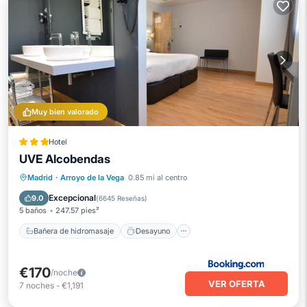
Muy bien valorado
Hotel
UVE Alcobendas
Bañera de hidromasaje
Desayuno
Estación de carga para vehículos eléctricos
Madrid
·
Arroyo de la Vega
0.85 mi al centro
Aparcamiento
Excepcional
9.0
(
6645 Reseñas
)
5 baños
247.57 pies²
Bañera de hidromasaje
Desayuno
€170
/noche
VER OFERTA
7
noches
-
€1,191