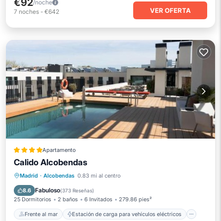
€92
/noche
VER OFERTA
7
noches
-
€642
Apartamento
Calido Alcobendas
Frente al mar
Estación de carga para vehículos eléctricos
Madrid
·
Alcobendas
0.83 mi al centro
Aparcamiento
Piscina
Fabuloso
8.6
(
373 Reseñas
)
25 Dormitorios
2 baños
6 Invitados
279.86 pies²
Frente al mar
Estación de carga para vehículos eléctricos