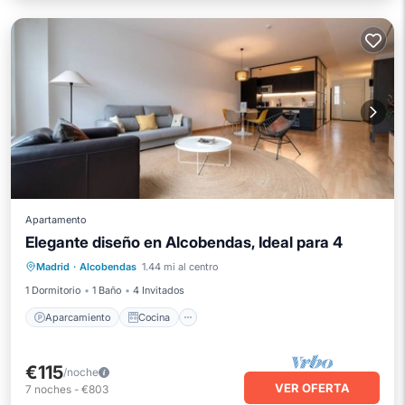
Apartamento
Elegante diseño en Alcobendas, Ideal para 4
Aparcamiento
Cocina
Madrid
·
Alcobendas
1.44 mi al centro
Aire acondicionado
Internet
1 Dormitorio
1 Baño
4 Invitados
Aparcamiento
Cocina
€115
/noche
VER OFERTA
7
noches
-
€803