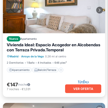
Nueva
Apartamento
Vivienda Ideal: Espacio Acogedor en Alcobendas
con Terraza Privada.Temporal
Aparcamiento
Balcón/Terraza
Madrid
·
Arroyo de la Vega
0.26 mi al centro
Cocina
Aire acondicionado
2 Dormitorios
1 Baño
4 Invitados
646 pies²
Aparcamiento
Balcón/Terraza
€147
/noche
VER OFERTA
7
noches
-
€1,031