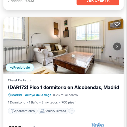
VER OFERTA
7
noches
-
€803
Precio bajó
Chalet De Esquí
(DAR172) Piso 1 dormitorio en Alcobendas, Madrid
Aparcamiento
Balcón/Terraza
Madrid
·
Arroyo de la Vega
0.26 mi al centro
Cocina
Internet
1 Dormitorio
1 Baño
2 Invitados
700 pies²
Aparcamiento
Balcón/Terraza