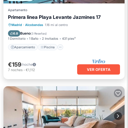
Apartamento
Primera linea Playa Levante Jazmines 17
Aparcamiento
Piscina
Vista al mar
Madrid
·
Alcobendas
1.16 mi al centro
Balcón/Terraza
Bueno
6.8
(
3 Reseñas
)
1 Dormitorio
1 Baño
2 Invitados
431 pies²
Aparcamiento
Piscina
€159
/noche
VER OFERTA
7
noches
-
€1,112