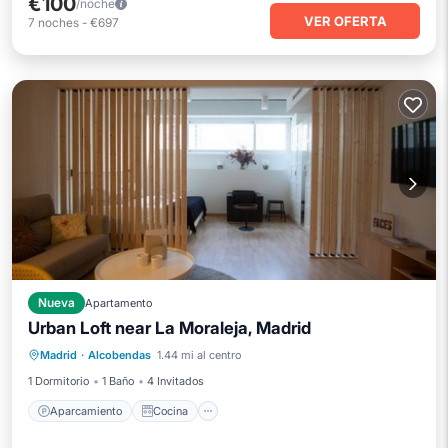
€100
/noche
VER OFERTA
7
noches
-
€697
Nueva
Apartamento
Urban Loft near La Moraleja, Madrid
Aparcamiento
Cocina
Madrid
·
Alcobendas
1.44 mi al centro
Aire acondicionado
Internet
1 Dormitorio
1 Baño
4 Invitados
Aparcamiento
Cocina