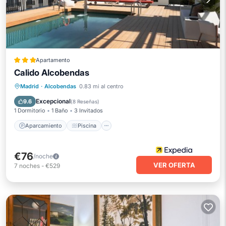
Apartamento
Calido Alcobendas
Aparcamiento
Piscina
Madrid
·
Alcobendas
0.83 mi al centro
Balcón/Terraza
Cocina
Excepcional
9.6
(
8 Reseñas
)
1 Dormitorio
1 Baño
3 Invitados
Aparcamiento
Piscina
€76
/noche
VER OFERTA
7
noches
-
€529