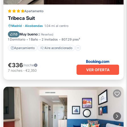
Apartamento
Tribeca Suit
Aparcamiento
Aire acondicionado
Madrid
·
Alcobendas
1.04 mi al centro
Internet
Seguridad/Protección
Muy bueno
7.0
(
2 Reseñas
)
1 Dormitorio
1 Baño
2 Invitados
807.29 pies²
Aparcamiento
Aire acondicionado
€336
/noche
VER OFERTA
7
noches
-
€2,350