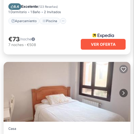
Aire acondicionado
Excelente
8.4
(
123 Reseñas
)
1 Dormitorio
1 Baño
2 Invitados
Aparcamiento
Piscina
€73
/noche
VER OFERTA
7
noches
-
€508
Casa