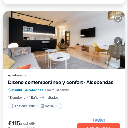
Apartamento
Diseño contemporáneo y confort · Alcobendas
Aparcamiento
Cocina
Madrid
·
Alcobendas
1.44 mi al centro
Aire acondicionado
Internet
1 Dormitorio
1 Baño
4 Invitados
Aparcamiento
Cocina
€115
/noche