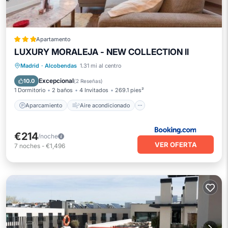
Apartamento
LUXURY MORALEJA - NEW COLLECTION ll
Aparcamiento
Aire acondicionado
Madrid
·
Alcobendas
1.31 mi al centro
Internet
Se admiten mascotas
Excepcional
10.0
(
2 Reseñas
)
1 Dormitorio
2 baños
4 Invitados
269.1 pies²
Aparcamiento
Aire acondicionado
€214
/noche
VER OFERTA
7
noches
-
€1,496