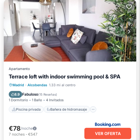
Apartamento
Terrace loft with indoor swimming pool & SPA
Piscina privada
Bañera de hidromasaje
Madrid
·
Alcobendas
1.33 mi al centro
Aparcamiento
Piscina
Fabuloso
8.9
(
15 Reseñas
)
1 Dormitorio
1 Baño
4 Invitados
Piscina privada
Bañera de hidromasaje
€78
/noche
VER OFERTA
7
noches
-
€547