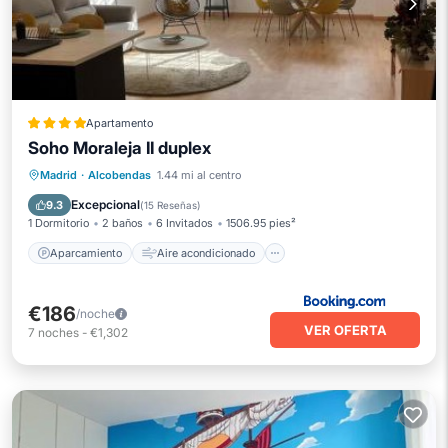
Apartamento
Soho Moraleja II duplex
Aparcamiento
Aire acondicionado
Madrid
·
Alcobendas
1.44 mi al centro
Internet
Apto para niños
Excepcional
9.3
(
15 Reseñas
)
1 Dormitorio
2 baños
6 Invitados
1506.95 pies²
Aparcamiento
Aire acondicionado
€186
/noche
VER OFERTA
7
noches
-
€1,302