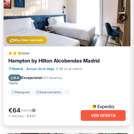
Muy bien valorado
Hotel
Hampton by Hilton Alcobendas Madrid
Desayuno
Aparcamiento
Piscina
Madrid
·
Arroyo de la Vega
0.08 mi al centro
Balcón/Terraza
Excepcional
9.4
(
670 Reseñas
)
1 Baño
Desayuno
Aparcamiento
€64
/noche
VER OFERTA
7
noches
-
€447