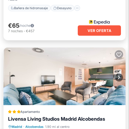
Bañera de hidromasaje
Desayuno
€65
/noche
VER OFERTA
7
noches
-
€457
Apartamento
Livensa Living Studios Madrid Alcobendas
Aparcamiento
Piscina
Cocina
Madrid
·
Alcobendas
1.90 mi al centro