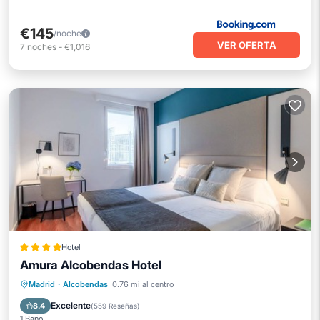
€145
/noche
VER OFERTA
7
noches
-
€1,016
Hotel
Amura Alcobendas Hotel
Bañera de hidromasaje
Desayuno
Madrid
·
Alcobendas
0.76 mi al centro
Aparcamiento
Piscina
Excelente
8.4
(
559 Reseñas
)
1 Baño