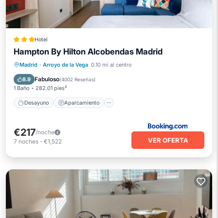
Hotel
Hampton By Hilton Alcobendas Madrid
Desayuno
Aparcamiento
Piscina
Madrid
·
Arroyo de la Vega
0.10 mi al centro
Balcón/Terraza
Fabuloso
8.9
(
4002 Reseñas
)
1 Baño
282.01 pies²
Desayuno
Aparcamiento
€217
/noche
VER OFERTA
7
noches
-
€1,522