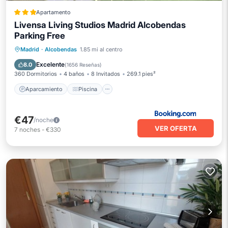
Apartamento
Livensa Living Studios Madrid Alcobendas
Parking Free
Aparcamiento
Piscina
Madrid
·
Alcobendas
1.85 mi al centro
Balcón/Terraza
Aire acondicionado
Excelente
8.0
(
1656 Reseñas
)
360 Dormitorios
4 baños
8 Invitados
269.1 pies²
Aparcamiento
Piscina
€47
/noche
VER OFERTA
7
noches
-
€330