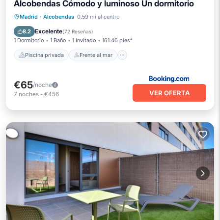
Alcobendas Cómodo y luminoso Un dormitorio
Piscina privada
Frente al mar
Madrid
·
Alcobendas
0.59 mi al centro
Piscina
Vista al mar
Excelente
8.2
(
72 Reseñas
)
1 Dormitorio
1 Baño
1 Invitado
161.46 pies²
Piscina privada
Frente al mar
€65
/noche
VER OFERTA
7
noches
-
€456