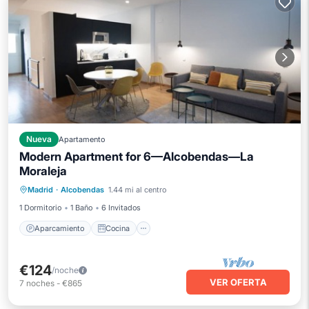
Nueva
Apartamento
Modern Apartment for 6—Alcobendas—La
Moraleja
Aparcamiento
Cocina
Madrid
·
Alcobendas
1.44 mi al centro
Aire acondicionado
Internet
1 Dormitorio
1 Baño
6 Invitados
Aparcamiento
Cocina
€124
/noche
VER OFERTA
7
noches
-
€865