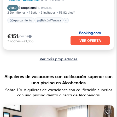
Madrid
·
Alcobendas
0.59 mi al centro
Internet
Apto para niños
Excepcional
9.0
(
12 Reseñas
)
2 Dormitorios
1 Baño
3 Invitados
53.82 pies²
Aparcamiento
Balcón/Terraza
€151
/noche
VER OFERTA
7
noches
-
€1,055
Ver más propiedades
Alquileres de vacaciones con calificación superior con
una piscina en Alcobendas
Sobre
10
+ Alquileres de vacaciones con calificación superior
con una piscina dentro o cerca de Alcobendas