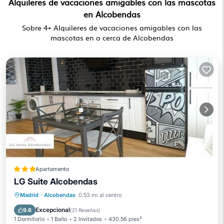
Alquileres de vacaciones amigables con las mascotas
en Alcobendas
Sobre
4
+ Alquileres de vacaciones amigables con las
mascotas en o cerca de Alcobendas
Apartamento
LG Suite Alcobendas
Aire acondicionado
Internet
Madrid
·
Alcobendas
0.53 mi al centro
Se admiten mascotas
Lavandería
Excepcional
9.6
(
21 Reseñas
)
1 Dormitorio
1 Baño
2 Invitados
430.56 pies²