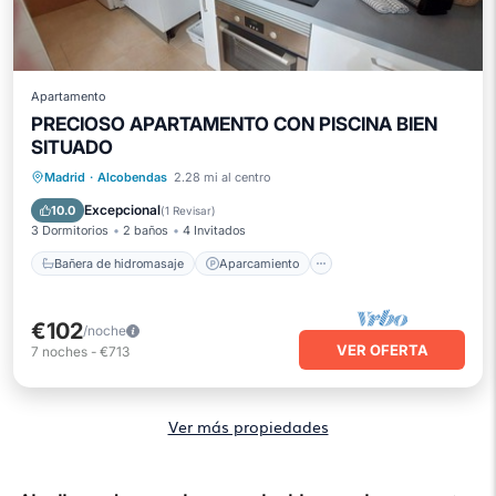
Apartamento
PRECIOSO APARTAMENTO CON PISCINA BIEN
SITUADO
Bañera de hidromasaje
Aparcamiento
Madrid
·
Alcobendas
2.28 mi al centro
Piscina
Balcón/Terraza
Excepcional
10.0
(
1 Revisar
)
3 Dormitorios
2 baños
4 Invitados
Bañera de hidromasaje
Aparcamiento
€102
/noche
VER OFERTA
7
noches
-
€713
Ver más propiedades