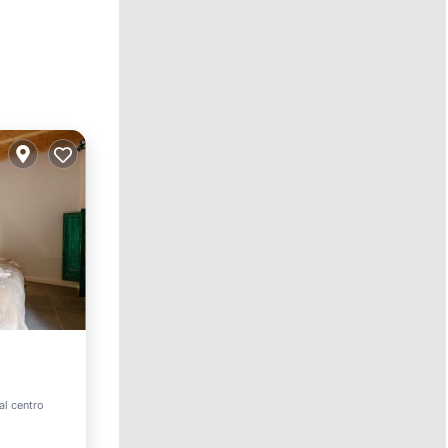
et
al centro