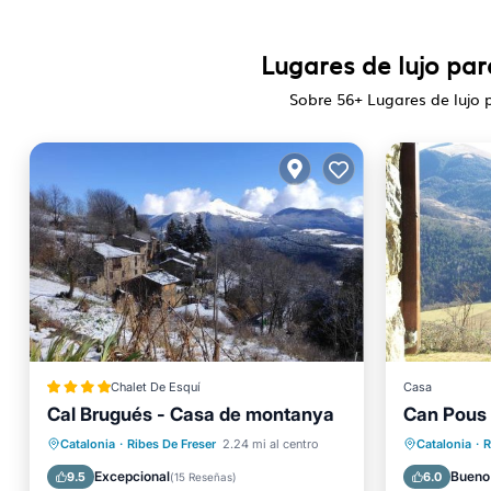
Lugares de lujo pa
Sobre
56
+ Lugares de lujo 
Chalet De Esquí
Casa
Cal Brugués - Casa de montanya
Can Pous
Estación de carga para vehículos eléctricos
Aparcamiento
Balcón/Terraza
Aparcam
Catalonia
·
Ribes De Freser
2.24 mi al centro
Catalonia
·
R
Vistas
Apto pa
Excepcional
Bueno
9.5
6.0
(
15 Reseñas
)