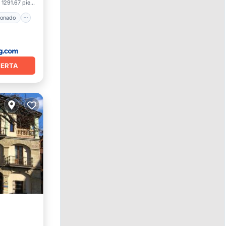
1291.67 pies²
ionado
FERTA