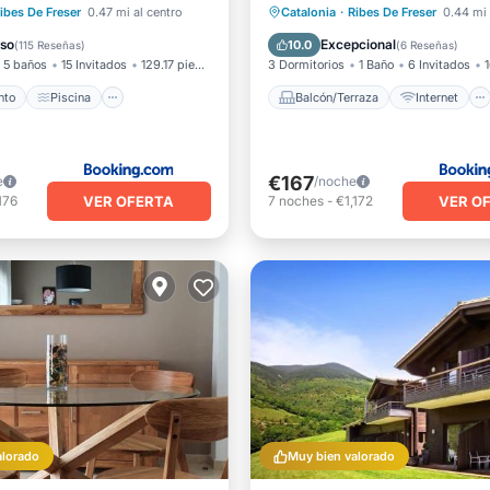
iento
Piscina
Esquí
Balcón/Terraza
Internet
ibes De Freser
0.47 mi al centro
Catalonia
·
Ribes De Freser
0.44 mi 
Terraza
Seguridad/Protección
oso
Excepcional
10.0
(
115 Reseñas
)
(
6 Reseñas
)
5 baños
15 Invitados
129.17 pies²
3 Dormitorios
1 Baño
6 Invitados
nto
Piscina
Balcón/Terraza
Internet
€167
e
/noche
VER OFERTA
VER O
176
7
noches
-
€1,172
alorado
Muy bien valorado