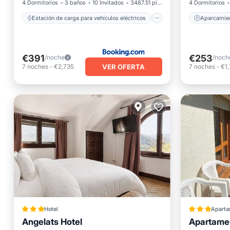
4 Dormitorios
3 baños
10 Invitados
3487.51 pies²
4 Dormitorios
Estación de carga para vehículos eléctricos
Aparcamiento
Aparcamie
€391
€253
/noche
/noch
VER OFERTA
7
noches
-
€2,735
7
noches
-
€1
Hotel
Aparta
Angelats Hotel
Apartamen