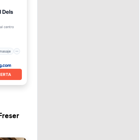
 Dels
sayuno
al centro
Estación de carga para vehículos eléctricos
omasaje
FERTA
Freser