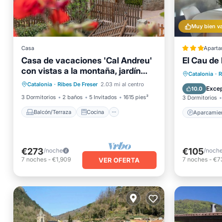
Muy bien v
Casa
Aparta
Casa de vacaciones 'Cal Andreu'
El Cau de
con vistas a la montaña, jardín
Balcón/Terraza
Cocina
Aparcam
Catalonia
·
R
privado y Wi-Fi
Catalonia
·
Ribes De Freser
2.03 mi al centro
Internet
Se admiten mascotas
Internet
Excep
10.0
3 Dormitorios
2 baños
5 Invitados
1615 pies²
3 Dormitorios
Balcón/Terraza
Cocina
Aparcamie
€273
€105
/noche
/noch
7
noches
-
€1,909
7
noches
-
€7
VER OFERTA