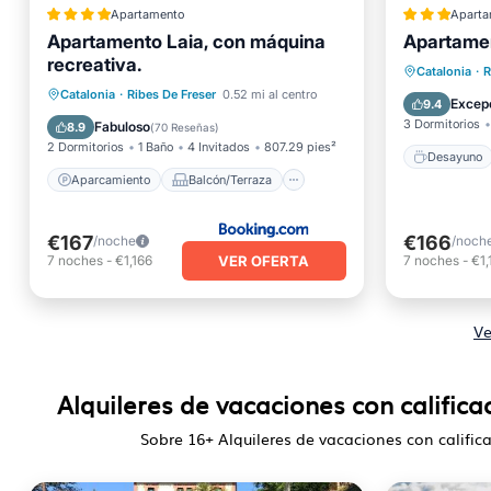
Apartamento
Aparta
Apartamento Laia, con máquina
Apartamen
recreativa.
Desayu
Catalonia
·
R
Aparcamiento
Balcón/Terraza
Catalonia
·
Ribes De Freser
0.52 mi al centro
Esquí
Excep
9.4
Vistas
Internet
3 Dormitorios
Fabuloso
8.9
(
70 Reseñas
)
2 Dormitorios
1 Baño
4 Invitados
807.29 pies²
Desayuno
Aparcamiento
Balcón/Terraza
€167
€166
/noche
/noch
VER OFERTA
7
noches
-
€1,166
7
noches
-
€1,
Ve
Alquileres de vacaciones con califica
Sobre
16
+ Alquileres de vacaciones con calific