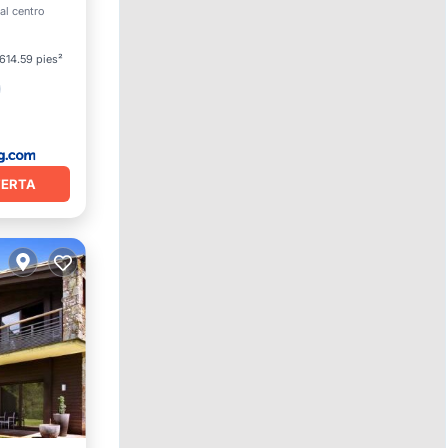
TV
al centro
1614.59 pies²
FERTA