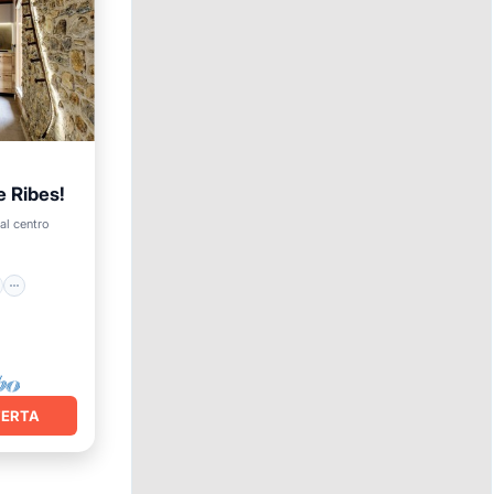
e Ribes!
et
al centro
a
FERTA