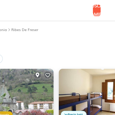
BUSCAR
ALOJAMIENTOS
onia
Ribes De Freser
Precio bajó
alorado