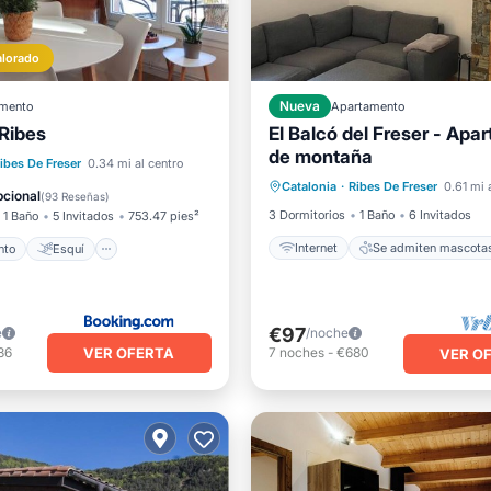
alorado
mento
Nueva
Apartamento
 Ribes
El Balcó del Freser - Apa
de montaña
Internet
Se admiten masc
iento
Esquí
Vistas
ibes De Freser
0.34 mi al centro
Catalonia
·
Ribes De Freser
0.61 mi 
Apto para niños
Lavanderí
cional
(
93 Reseñas
)
3 Dormitorios
1 Baño
6 Invitados
1 Baño
5 Invitados
753.47 pies²
Internet
Se admiten mascota
nto
Esquí
€97
e
/noche
VER OFERTA
36
7
noches
-
€680
VER O