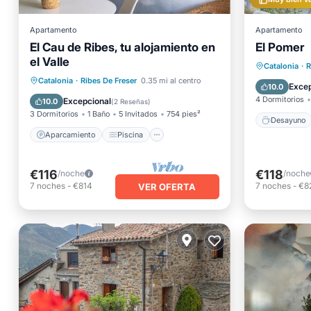
Apartamento
Apartamento
El Cau de Ribes, tu alojamiento en
El Pomer
el Valle
Desayu
Catalonia
·
R
Aparcamiento
Piscina
Esquí
Catalonia
·
Ribes De Freser
0.35 mi al centro
Balcón/
Excep
10.0
Balcón/Terraza
4 Dormitorios
Excepcional
10.0
(
2 Reseñas
)
3 Dormitorios
1 Baño
5 Invitados
754 pies²
Desayuno
Aparcamiento
Piscina
€116
€118
/noche
/noche
7
noches
-
€814
7
noches
-
€8
VER OFERTA