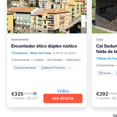
Apartamento
Casa
Encantador ático dúplex rústico
Cal Sadurn
Cocina
Aparcamiento
Balcón/Terraza
falda de 
Accesibl
Catalonia
·
Ribes De Freser
0.44 mi al centro
Cocina
Internet
Ribes De Fre
Lavande
3 Dormitorios
2 baños
10 Invitados
1044 pies²
3 Dormitorios
Aparcamiento
Balcón/Terraza
Cocina
€325
€292
/noche
/noch
7
noches
-
€2,277
7
noches
-
€2
VER OFERTA
Ve