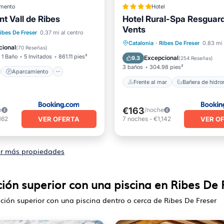
mento
Hotel
t Vall de Ribes
Hotel Rural-Spa Resguard
Vents
Frente al mar
no
Aparcamiento
ibes De Freser
0.37 mi al centro
Bañera de hidromasaje
De
Catalonia
·
Ribes De Freser
0.83 mi 
Vistas
cional
(
70 Reseñas
)
1 Baño
5 Invitados
861.11 pies²
Excepcional
9.3
(
254 Reseñas
)
3 baños
304.98 pies²
Aparcamiento
Frente al mar
Bañera de hidr
€163
e
/noche
VER OFERTA
VER O
162
7
noches
-
€1,142
r más propiedades
ción superior con una piscina en Ribes De 
ación superior con una piscina dentro o cerca de Ribes De Freser