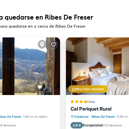
ra quedarse en Ribes De Freser
para quedarse en o cerca de Ribes De Freser
Muy bien valorado
Casa
Cal Periquet Rural
Balcón/Terraza
iento
Internet
Aire acondicionado
Intern
ibes De Freser
1.84 mi al centro
Catalonia
·
Ribes De Freser
0.56 mi 
ra niños
Se admiten mascotas
Excepcional
9.4
(
8 Reseñas
)
(
103 Reseñas
)