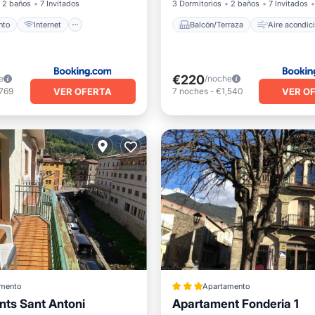
2 baños
7 Invitados
3 Dormitorios
2 baños
7 Invitados
nto
Internet
Balcón/Terraza
Aire acondic
€220
e
/noche
VER OFERTA
VER O
,769
7
noches
-
€1,540
mento
Apartamento
ts Sant Antoni
Apartament Fonderia 1