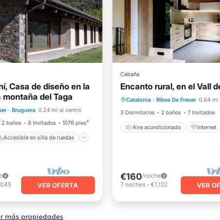
Cabaña
í, Casa de diseño en la
Encanto rural, en el Vall d
Aire acondicionado
Intern
la montaña del Taga
e en silla de ruedas
Catalonia
·
Ribes De Freser
0.64 mi 
Apto para niños
Lavanderí
ser
·
Bruguera
0.24 mi al centro
ría
Ropa de cama
3 Dormitorios
2 baños
7 Invitados
2 baños
8 Invitados
1076 pies²
Aire acondicionado
Internet
Accesible en silla de ruedas
€160
e
/noche
,045
7
noches
-
€1,122
VER OFERTA
VER O
r más propiedades