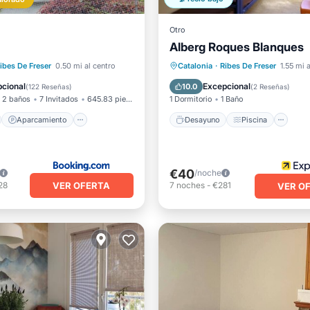
Otro
Alberg Roques Blanques
no
Aparcamiento
Desayuno
Piscina
ibes De Freser
0.50 mi al centro
Catalonia
·
Ribes De Freser
1.55 mi 
Terraza
Internet
Balcón/Terraza
Cocina
cional
Excepcional
10.0
(
122 Reseñas
)
(
2 Reseñas
)
2 baños
7 Invitados
645.83 pies²
1 Dormitorio
1 Baño
Aparcamiento
Desayuno
Piscina
€40
/noche
VER OFERTA
28
7
noches
-
€281
VER O