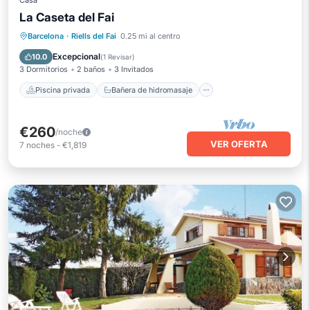
Casa
La Caseta del Fai
Piscina privada
Bañera de hidromasaje
Barcelona
·
Riells del Fai
0.25 mi al centro
Aparcamiento
Piscina
Excepcional
10.0
(
1 Revisar
)
3 Dormitorios
2 baños
3 Invitados
Piscina privada
Bañera de hidromasaje
€260
/noche
VER OFERTA
7
noches
-
€1,819