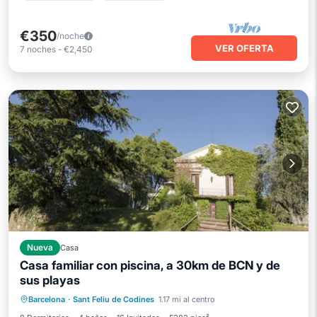
€350
/noche
VER OFERTA
7
noches
-
€2,450
Nueva
Casa
Casa familiar con piscina, a 30km de BCN y de
sus playas
Piscina privada
Frente al mar
Barcelona
·
Sant Feliu de Codines
1.17 mi al centro
Aparcamiento
Piscina