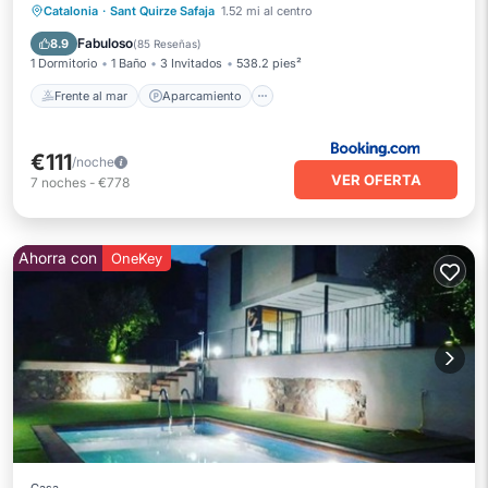
Frente al mar
Aparcamiento
Piscina
Catalonia
·
Sant Quirze Safaja
1.52 mi al centro
Vista al mar
Fabuloso
8.9
(
85 Reseñas
)
1 Dormitorio
1 Baño
3 Invitados
538.2 pies²
Frente al mar
Aparcamiento
€111
/noche
VER OFERTA
7
noches
-
€778
Ahorra con
OneKey