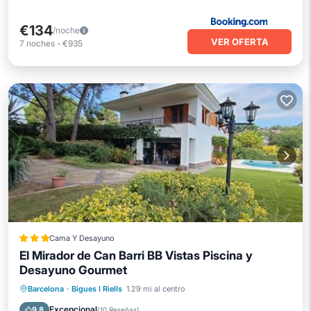
€134
/noche
VER OFERTA
7
noches
-
€935
Cama Y Desayuno
El Mirador de Can Barri BB Vistas Piscina y
Desayuno Gourmet
Frente al mar
Desayuno
Barcelona
·
Bigues I Riells
1.29 mi al centro
Aparcamiento
Piscina
Excepcional
9.8
(
10 Reseñas
)