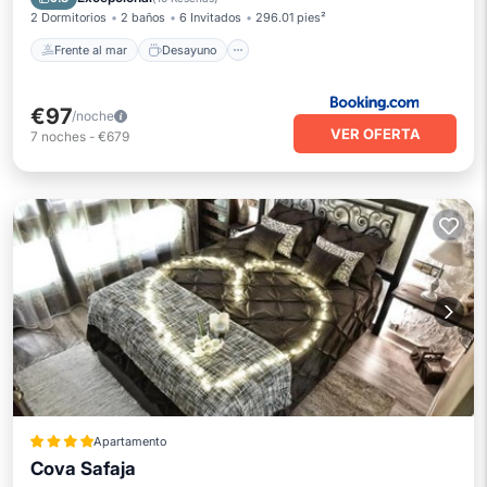
2 Dormitorios
2 baños
6 Invitados
296.01 pies²
Frente al mar
Desayuno
€97
/noche
VER OFERTA
7
noches
-
€679
Apartamento
Cova Safaja