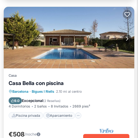
Casa
Casa Bella con piscina
Piscina privada
Aparcamiento
Barcelona
·
Bigues I Riells
2.10 mi al centro
Piscina
Vista al mar
Excepcional
9.0
(
2 Reseñas
)
4 Dormitorios
2 baños
8 Invitados
2669 pies²
Piscina privada
Aparcamiento
€508
/noche