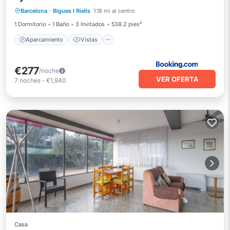
Barcelona
·
Bigues I Riells
1.18 mi al centro
Aire acondicionado
Internet
1 Dormitorio
1 Baño
3 Invitados
538.2 pies²
Aparcamiento
Vistas
€277
/noche
VER OFERTA
7
noches
-
€1,940
Casa