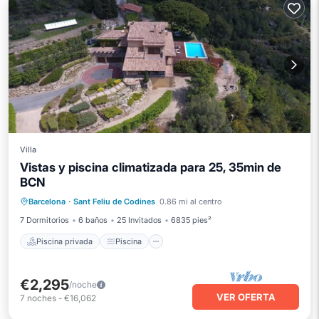
Villa
Vistas y piscina climatizada para 25, 35min de
BCN
Piscina privada
Piscina
Barcelona
·
Sant Feliu de Codines
0.86 mi al centro
Balcón/Terraza
Cocina
7 Dormitorios
6 baños
25 Invitados
6835 pies²
Piscina privada
Piscina
€2,295
/noche
VER OFERTA
7
noches
-
€16,062