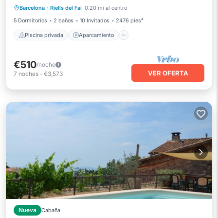
Barcelona
·
Riells del Fai
0.20 mi al centro
Piscina
Vista al mar
5 Dormitorios
2 baños
10 Invitados
2476 pies²
Piscina privada
Aparcamiento
€510
/noche
VER OFERTA
7
noches
-
€3,573
Nueva
Cabaña