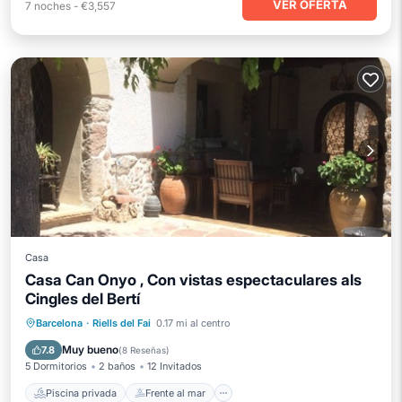
VER OFERTA
7
noches
-
€3,557
Casa
Casa Can Onyo , Con vistas espectaculares als
Cingles del Bertí
Piscina privada
Frente al mar
Barcelona
·
Riells del Fai
0.17 mi al centro
Aparcamiento
Piscina
Muy bueno
7.8
(
8 Reseñas
)
5 Dormitorios
2 baños
12 Invitados
Piscina privada
Frente al mar