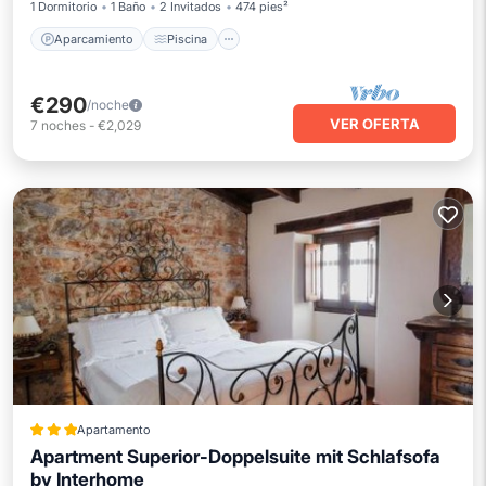
1 Dormitorio
1 Baño
2 Invitados
474 pies²
Aparcamiento
Piscina
€290
/noche
VER OFERTA
7
noches
-
€2,029
Apartamento
Apartment Superior-Doppelsuite mit Schlafsofa
by Interhome
Aparcamiento
Vistas