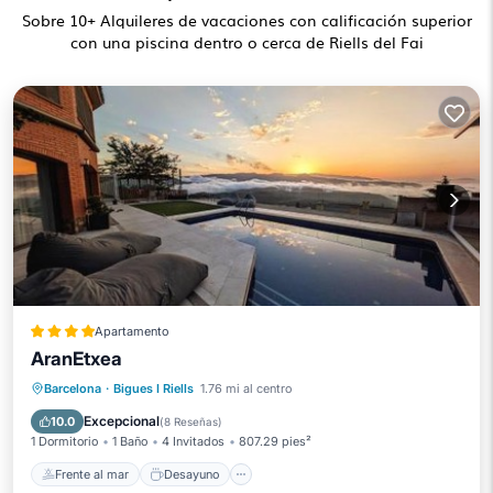
Sobre
10
+ Alquileres de vacaciones con calificación superior
con una piscina dentro o cerca de Riells del Fai
Apartamento
AranEtxea
Frente al mar
Desayuno
Barcelona
·
Bigues I Riells
1.76 mi al centro
Aparcamiento
Piscina
Excepcional
10.0
(
8 Reseñas
)
1 Dormitorio
1 Baño
4 Invitados
807.29 pies²
Frente al mar
Desayuno