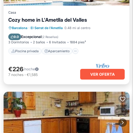
Casa
Cozy home in L'Ametlla del Valles
Piscina privada
Aparcamiento
Barcelona
·
El Serrat de l'Ametlla
0.48 mi al centro
Piscina
Cocina
Excepcional
9.0
(
2 Reseñas
)
3 Dormitorios
2 baños
6 Invitados
1884 pies²
Piscina privada
Aparcamiento
€226
/noche
VER OFERTA
7
noches
-
€1,585