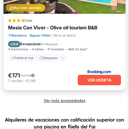
Muy bien valorado
Casa
Masia Can Viver - Olive oil tourism B&B
Frente al mar
Desayuno
Barcelona
·
Bigues I Riells
1.18 mi al centro
Aparcamiento
Piscina
Excepcional
9.8
(
61 Reseñas
)
4 Dormitorios
4 baños
11 Invitados
468.23 pies²
Frente al mar
Desayuno
€171
/noche
VER OFERTA
7
noches
-
€1,195
Ver más propiedades
Alquileres de vacaciones con calificación superior con
una piscina en Riells del Fai