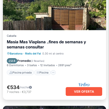
Cabaña
Masia Mas Viaplana ..fines de semanas y
semanas consultar
Piscina privada
Piscina
Barcelona
·
Riells del Fai
0.30 mi al centro
Balcón/Terraza
Cocina
Promedio
2.5
(
2 Reseñas
)
6 Dormitorios
3 baños
12 Invitados
2691 pies²
Piscina privada
Piscina
€534
/noche
VER OFERTA
7
noches
-
€3,737