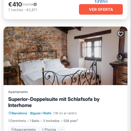
€410
/noche
VER OFERTA
7
noches
-
€2,871
Apartamento
Superior-Doppelsuite mit Schlafsofa by
Interhome
Aparcamiento
Piscina
Barcelona
·
Bigues I Riells
1.18 mi al centro
Balcón/Terraza
Cocina
1 Dormitorio
1 Baño
3 Invitados
538 pies²
Aparcamiento
Piscina