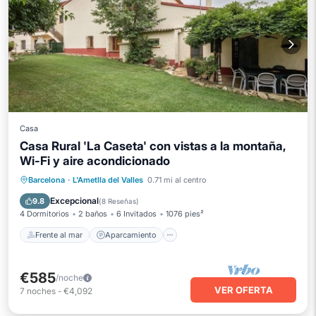
Casa
Casa Rural 'La Caseta' con vistas a la montaña,
Wi-Fi y aire acondicionado
Frente al mar
Aparcamiento
Piscina
Barcelona
·
L'Ametlla del Valles
0.71 mi al centro
Vista al mar
Excepcional
9.8
(
8 Reseñas
)
4 Dormitorios
2 baños
6 Invitados
1076 pies²
Frente al mar
Aparcamiento
€585
/noche
VER OFERTA
7
noches
-
€4,092