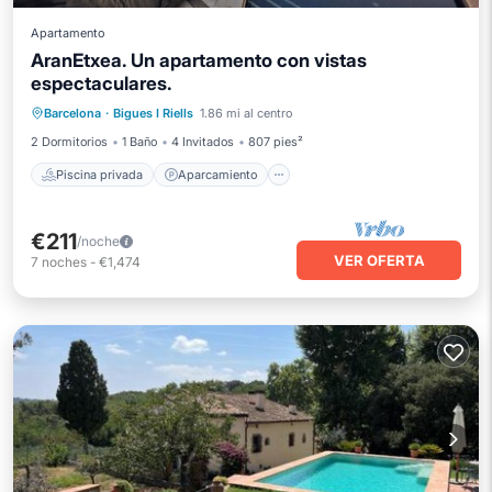
Apartamento
AranEtxea. Un apartamento con vistas
espectaculares.
Piscina privada
Aparcamiento
Barcelona
·
Bigues I Riells
1.86 mi al centro
Piscina
Balcón/Terraza
2 Dormitorios
1 Baño
4 Invitados
807 pies²
Piscina privada
Aparcamiento
€211
/noche
VER OFERTA
7
noches
-
€1,474