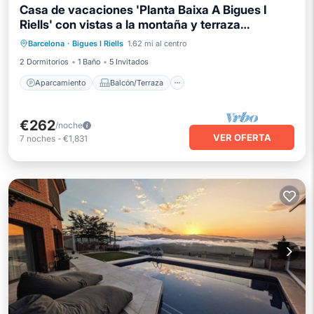
Casa de vacaciones 'Planta Baixa A Bigues I
Riells' con vistas a la montaña y terraza
Aparcamiento
Balcón/Terraza
compartida
Barcelona
·
Bigues I Riells
1.62 mi al centro
Cocina
Internet
2 Dormitorios
1 Baño
5 Invitados
Aparcamiento
Balcón/Terraza
€262
/noche
VER OFERTA
7
noches
-
€1,831