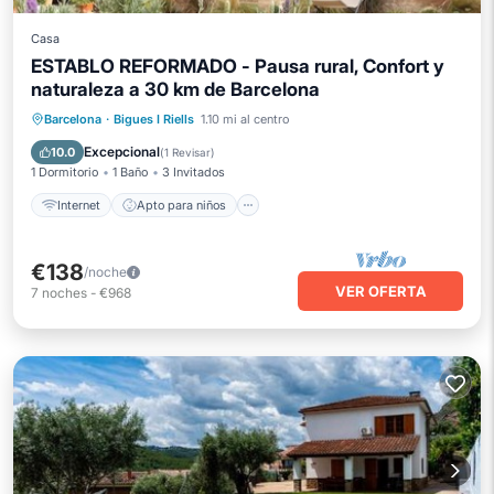
Casa
ESTABLO REFORMADO - Pausa rural, Confort y
naturaleza a 30 km de Barcelona
Internet
Apto para niños
Barcelona
·
Bigues I Riells
1.10 mi al centro
Ropa de cama
Seguridad/Protección
Excepcional
10.0
(
1 Revisar
)
1 Dormitorio
1 Baño
3 Invitados
Internet
Apto para niños
€138
/noche
VER OFERTA
7
noches
-
€968