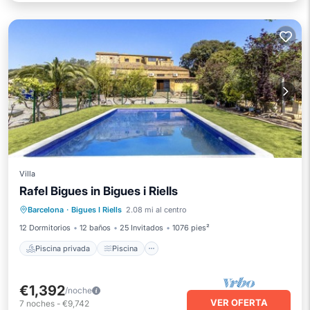
Villa
Rafel Bigues in Bigues i Riells
Piscina privada
Piscina
Barcelona
·
Bigues I Riells
2.08 mi al centro
Balcón/Terraza
Cocina
12 Dormitorios
12 baños
25 Invitados
1076 pies²
Piscina privada
Piscina
€1,392
/noche
VER OFERTA
7
noches
-
€9,742