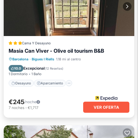
Cama Y Desayuno
Masia Can Viver - Olive oil tourism B&B
Desayuno
Aparcamiento
Piscina
Barcelona
·
Bigues I Riells
1.18 mi al centro
Balcón/Terraza
Excepcional
10.0
(
12 Reseñas
)
1 Dormitorio
1 Baño
Desayuno
Aparcamiento
€245
/noche
VER OFERTA
7
noches
-
€1,717