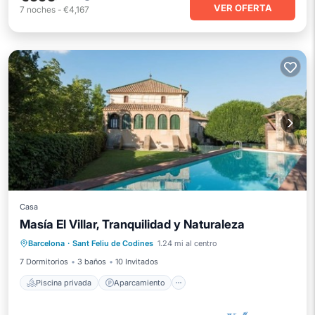
VER OFERTA
7
noches
-
€4,167
Casa
Masía El Villar, Tranquilidad y Naturaleza
Piscina privada
Aparcamiento
Barcelona
·
Sant Feliu de Codines
1.24 mi al centro
Piscina
Vista al mar
7 Dormitorios
3 baños
10 Invitados
Piscina privada
Aparcamiento