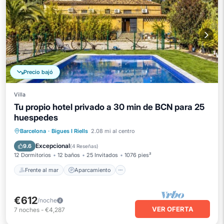
Precio bajó
Villa
Tu propio hotel privado a 30 min de BCN para 25
huespedes
Frente al mar
Aparcamiento
Piscina
Barcelona
·
Bigues I Riells
2.08 mi al centro
Vista al mar
Excepcional
9.6
(
4 Reseñas
)
12 Dormitorios
12 baños
25 Invitados
1076 pies²
Frente al mar
Aparcamiento
€612
/noche
VER OFERTA
7
noches
-
€4,287