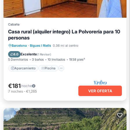
Cabaña
Casa rural (alquiler íntegro) La Polvorería para 10
personas
Aparcamiento
Piscina
Barcelona
·
Bigues I Riells
0.36 mi al centro
Balcón/Terraza
Cocina
Excelente
8.0
(
1 Revisar
)
5 Dormitorios
3 baños
10 Invitados
1938 pies²
Aparcamiento
Piscina
€181
/noche
VER OFERTA
7
noches
-
€1,265