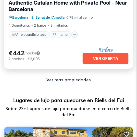
Authentic Catalan Home with Private Pool - Near
Barcelona
Aire acondicionado
Internet
Barcelona
·
El Serrat de l'Ametlla
0.79 mi al centro
Se admiten mascotas
Apto para niños
4 Dormitorios
2 baños
8 Invitados
Aire acondicionado
Internet
€442
/noche
VER OFERTA
7
noches
-
€3,095
Ver más propiedades
Lugares de lujo para quedarse en Riells del Fai
Sobre
23
+ Lugares de lujo para quedarse en o cerca de Riells
del Fai