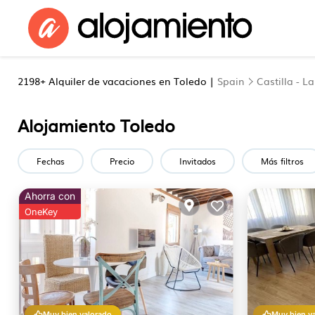
2198+
Alquiler de vacaciones en Toledo |
Spain
Castilla - 
Alojamiento Toledo
Fechas
Precio
Invitados
Más filtros
Ahorra con
OneKey
Muy bien valorado
Muy bien v