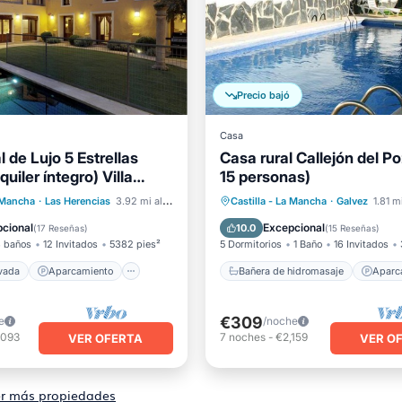
Precio bajó
Casa
 de Lujo 5 Estrellas
Casa rural Callejón del Po
quiler íntegro) Villa
15 personas)
Bañera de hidromasaje
 12 pax
 privada
Aparcamiento
Aparcamiento
Piscina
a Mancha
·
Las Herencias
3.92 mi al centro
Castilla - La Mancha
·
Galvez
1.81 m
Vista al mar
Balcón/Terraza
cional
Excepcional
10.0
(
17 Reseñas
)
(
15 Reseñas
)
 baños
12 Invitados
5382 pies²
5 Dormitorios
1 Baño
16 Invitados
ivada
Aparcamiento
Bañera de hidromasaje
Aparc
€309
e
/noche
,093
7
noches
-
€2,159
VER OFERTA
VER O
r más propiedades