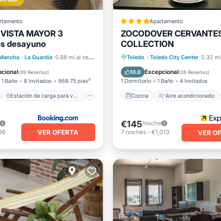
rtamento
Apartamento
 VISTA MAYOR 3
ZOCODOVER CERVANTES
os desayuno
COLLECTION
no
Estación de carga para vehículos eléctricos
Cocina
Aire acondicionad
a Mancha
·
La Guardia
0.88 mi al centro
Toledo
·
Toledo City Center
0.32 mi
iento
Balcón/Terraza
Internet
Apto para niños
cional
Excepcional
10.0
(
89 Reseñas
)
(
26 Reseñas
)
1 Baño
8 Invitados
968.75 pies²
1 Dormitorio
1 Baño
4 Invitados
Estación de carga para vehículos eléctricos
Cocina
Aire acondicionado
€145
/noche
VER OFERTA
96
7
noches
-
€1,013
VER O