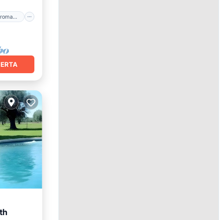
Bañera de hidromasaje
FERTA
th