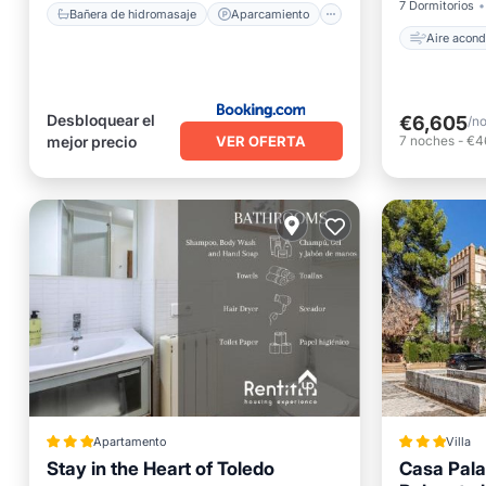
7 Dormitorios
Bañera de hidromasaje
Aparcamiento
Aire acond
Desbloquear el
€6,605
/n
VER OFERTA
mejor precio
7
noches
-
€4
Apartamento
Villa
Stay in the Heart of Toledo
Casa Pala