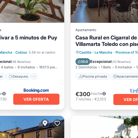
a
Apartamento
ivar a 5 minutos de Puy
Casa Rural en Cigarral de
Villamarta Toledo con pis
vistas y WIFI
l mar
Desayuno
Piscina privada
Aparcami
a Mancha
·
Cobisa
0.54 mi al centro
Castilla - La Mancha
·
Province of T
iento
Piscina
Piscina
Vista al mar
cional
Excepcional
10.0
(
46 Reseñas
)
(
33 Reseñas
)
4 baños
9 Invitados
1937.5 pies²
2 Dormitorios
1 Baño
5 Invitados
1
ar
Desayuno
Piscina privada
Aparcamient
€300
he
/noche
VER OFERTA
,730
7
noches
-
€2,103
VER O