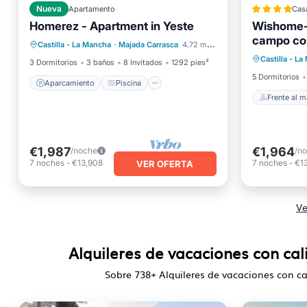
Nueva
Apartamento
Cas
Homerez - Apartment in Yeste
Wishome-F
Aparcamiento
Piscina
campo con
Frente a
Castilla - La Mancha
·
Majada Carrasca
4.72 mi al centro
Balcón/Terraza
Cocina
Castilla - L
Aparcam
3 Dormitorios
3 baños
8 Invitados
1292 pies²
5 Dormitorios
Aparcamiento
Piscina
Frente al m
€1,987
€1,964
/noche
/n
7
noches
-
€13,908
7
noches
-
€1
VER OFERTA
Ve
Alquileres de vacaciones con cal
Sobre
738
+ Alquileres de vacaciones con ca