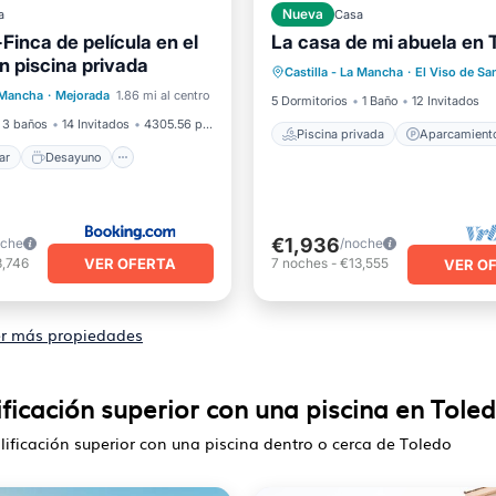
a
Nueva
Casa
inca de película en el
La casa de mi abuela en 
Piscina privada
Aparcami
 piscina privada
l mar
Desayuno
Castilla - La Mancha
·
El Viso de Sa
Piscina
Balcón/Terraza
a Mancha
·
Mejorada
1.86 mi al centro
iento
Piscina
5 Dormitorios
1 Baño
12 Invitados
3 baños
14 Invitados
4305.56 pies²
Piscina privada
Aparcamient
ar
Desayuno
€1,936
oche
/noche
VER OFERTA
3,746
7
noches
-
€13,555
VER O
r más propiedades
ificación superior con una piscina en Tole
lificación superior con una piscina dentro o cerca de Toledo