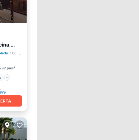
cina,
ento
oledo
1.06 mi al centro
292 pies²
o
FERTA