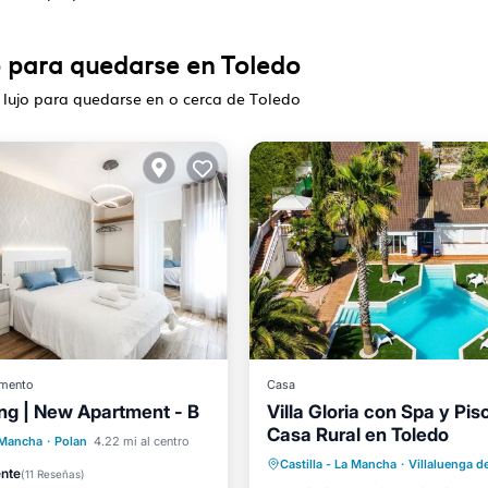
o para quedarse en Toledo
 lujo para quedarse en o cerca de Toledo
mento
Casa
ing | New Apartment - B
Villa Gloria con Spa y Pis
Piscina privada
ondicionado
Internet
Casa Rural en Toledo
Bañera de hidromasaje
ten mascotas
a Mancha
·
Polan
4.22 mi al centro
Castilla - La Mancha
·
Villaluenga d
Aparcamiento
Piscina
ra niños
ente
(
11 Reseñas
)