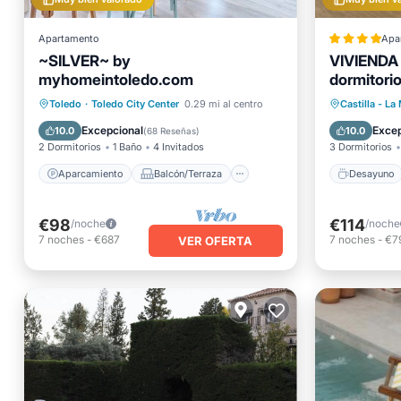
Apartamento
Apa
~SILVER~ by
VIVIENDA
myhomeintoledo.com
dormitori
Desayu
Aparcamiento
Balcón/Terraza
Toledo
·
Toledo City Center
0.29 mi al centro
Castilla - L
Cocina
Aire acondicionado
Aparcam
Excepcional
Excep
10.0
10.0
(
68 Reseñas
)
2 Dormitorios
1 Baño
4 Invitados
3 Dormitorios
Aparcamiento
Balcón/Terraza
Desayuno
€98
€114
/noche
/noche
7
noches
-
€687
7
noches
-
€7
VER OFERTA