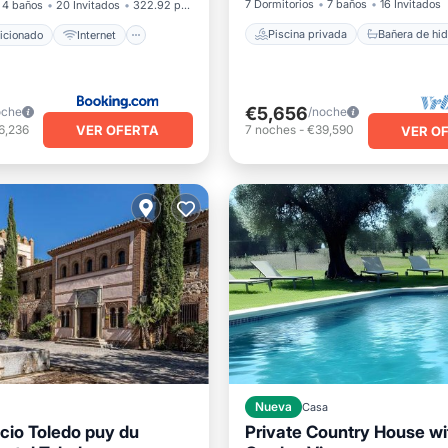
7 Dormitorios
7 baños
16 Invitados
4 baños
20 Invitados
322.92 pies²
Piscina privada
icionado
Internet
€5,656
oche
/noche
VER OFERTA
6,236
7
noches
-
€39,590
VER O
Nueva
Casa
cio Toledo puy du
Private Country House wi