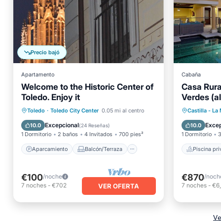
Precio bajó
Apartamento
Cabaña
Welcome to the Historic Center of
Casa Rural
Toledo. Enjoy it
Verdes (al
Cornelius,
Aparcamiento
Balcón/Terraza
Piscina
Toledo
·
Toledo City Center
0.05 mi al centro
Castilla - L
Cocina
Aire acondicionado
Piscina
Excepcional
Excep
10.0
10.0
(
24 Reseñas
)
1 Dormitorio
2 baños
4 Invitados
700 pies²
1 Dormitorio
3
Aparcamiento
Balcón/Terraza
Piscina pr
€100
€870
/noche
/noch
7
noches
-
€702
7
noches
-
€6
VER OFERTA
Ve