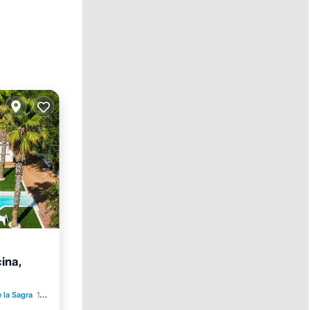
cina,
e la Sagra
1.00 mi al centro