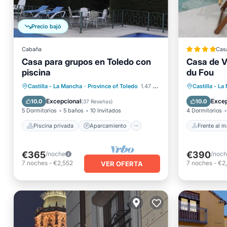
Precio bajó
Cabaña
Cas
Casa para grupos en Toledo con
Casa de V
piscina
du Fou
Piscina privada
Aparcamiento
Frente a
Castilla - La Mancha
·
Province of Toledo
1.47 mi al centro
Castilla - L
Piscina
Balcón/Terraza
Aparcam
Excepcional
Excep
10.0
10.0
(
37 Reseñas
)
5 Dormitorios
5 baños
10 Invitados
4 Dormitorios
Piscina privada
Aparcamiento
Frente al m
€365
€390
/noche
/noc
7
noches
-
€2,552
7
noches
-
€2
VER OFERTA