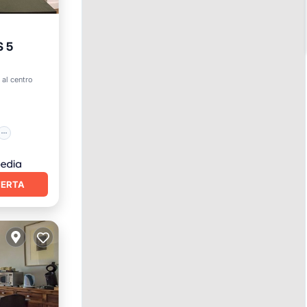
 5
o
 al centro
FERTA