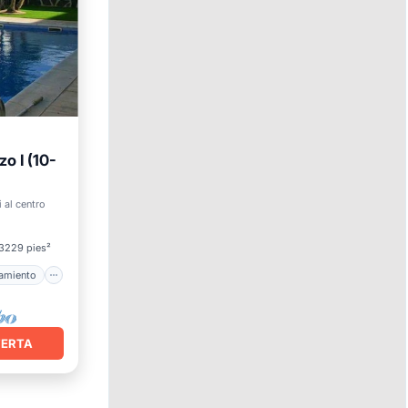
zo I (10-
i al centro
3229 pies²
amiento
FERTA