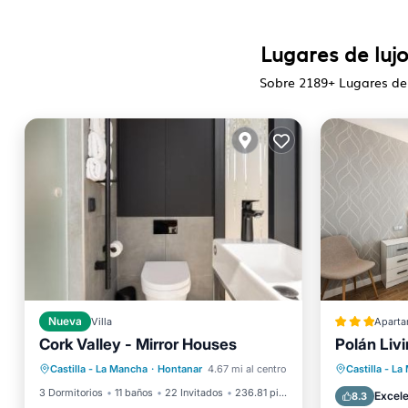
Lugares de luj
Sobre
2189
+ Lugares de
Nueva
Villa
Aparta
Bañera de hidromasaje
Cork Valley - Mirror Houses
Polán Liv
Aire ac
Aparcamiento
Piscina
Se admi
Castilla - La Mancha
·
Hontanar
4.67 mi al centro
Castilla - L
Balcón/Terraza
Apto pa
3 Dormitorios
11 baños
22 Invitados
236.81 pies²
Excel
8.3