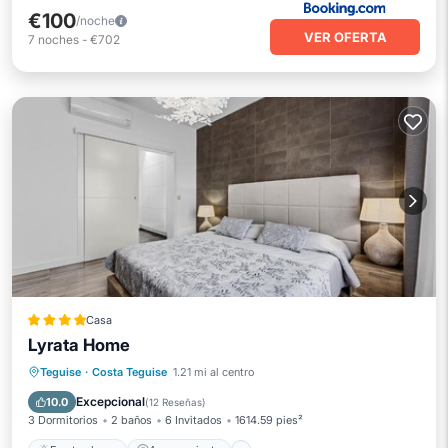
€100
/noche
VER OFERTA
7
noches
-
€702
Casa
Lyrata Home
Frente al mar
Aparcamiento
Piscina
Teguise
·
Costa Teguise
1.21 mi al centro
Vista al mar
Excepcional
10.0
(
12 Reseñas
)
3 Dormitorios
2 baños
6 Invitados
1614.59 pies²