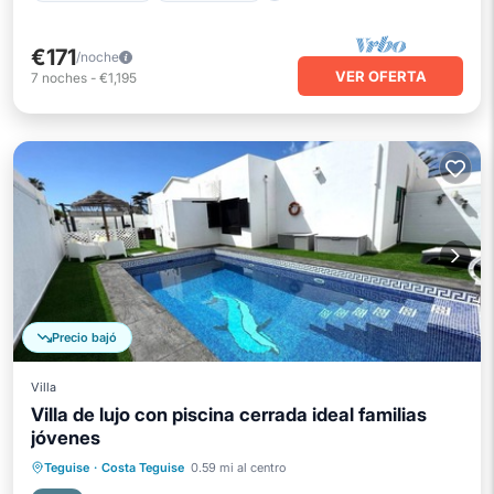
€171
/noche
VER OFERTA
7
noches
-
€1,195
Precio bajó
Villa
Villa de lujo con piscina cerrada ideal familias
jóvenes
Piscina privada
Frente al mar
Teguise
·
Costa Teguise
0.59 mi al centro