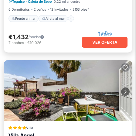
Teguise
·
Caleta de Sebo
0.22 mi al centro
Balcón/Terraza
Vistas
6 Dormitorios
2 baños
12 Invitados
2153 pies²
Frente al mar
Vista al mar
€1,432
/noche
VER OFERTA
7
noches
-
€10,026
Villa
Villa Angel