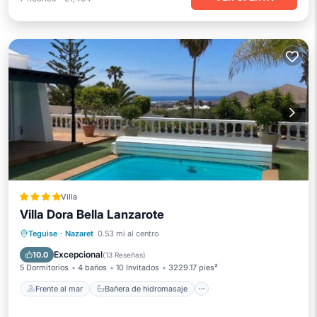
Villa
Villa Dora Bella Lanzarote
Frente al mar
Bañera de hidromasaje
Teguise
·
Nazaret
0.53 mi al centro
Aparcamiento
Piscina
Excepcional
10.0
(
13 Reseñas
)
5 Dormitorios
4 baños
10 Invitados
3229.17 pies²
Frente al mar
Bañera de hidromasaje