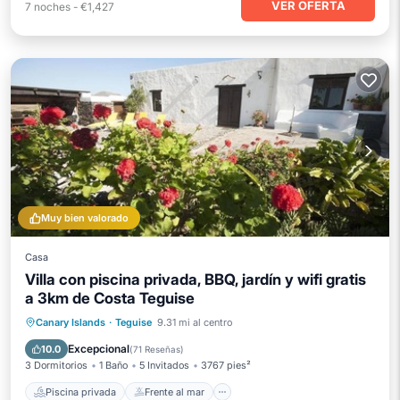
VER OFERTA
7
noches
-
€1,427
Muy bien valorado
Casa
Villa con piscina privada, BBQ, jardín y wifi gratis
a 3km de Costa Teguise
Piscina privada
Frente al mar
Canary Islands
·
Teguise
9.31 mi al centro
Aparcamiento
Piscina
Excepcional
10.0
(
71 Reseñas
)
3 Dormitorios
1 Baño
5 Invitados
3767 pies²
Piscina privada
Frente al mar