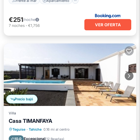
Frente al mar
Aparcamiento
€251
/noche
VER OFERTA
7
noches
-
€1,756
Precio bajó
Villa
Casa TIMANFAYA
Piscina privada
Aparcamiento
Teguise
·
Tahiche
0.16 mi al centro
Piscina
Spa
Excepcional
10.0
(
12 Reseñas
)