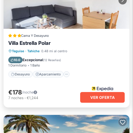
Cama Y Desayuno
Villa Estrella Polar
Desayuno
Aparcamiento
Piscina
Teguise
·
Tahiche
0.48 mi al centro
Balcón/Terraza
Excepcional
10.0
(
12 Reseñas
)
1 Dormitorio
1 Baño
Desayuno
Aparcamiento
€178
/noche
VER OFERTA
7
noches
-
€1,244