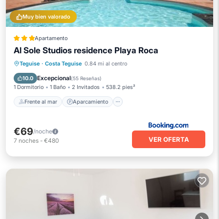
Muy bien valorado
Apartamento
Al Sole Studios residence Playa Roca
Frente al mar
Aparcamiento
Piscina
Teguise
·
Costa Teguise
0.84 mi al centro
Vista al mar
Excepcional
10.0
(
55 Reseñas
)
1 Dormitorio
1 Baño
2 Invitados
538.2 pies²
Frente al mar
Aparcamiento
€69
/noche
VER OFERTA
7
noches
-
€480