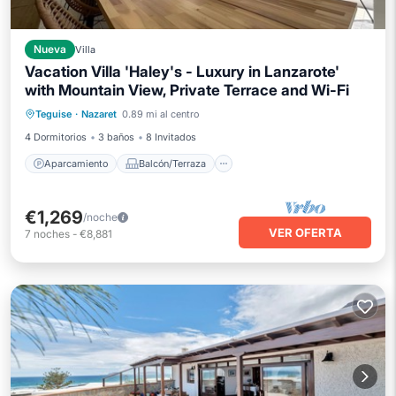
Nueva
Villa
Vacation Villa 'Haley's - Luxury in Lanzarote'
with Mountain View, Private Terrace and Wi-Fi
Aparcamiento
Balcón/Terraza
Teguise
·
Nazaret
0.89 mi al centro
Cocina
Internet
4 Dormitorios
3 baños
8 Invitados
Aparcamiento
Balcón/Terraza
€1,269
/noche
VER OFERTA
7
noches
-
€8,881