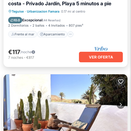
costa - Privado Jardín, Playa 5 minutos a pie
Frente al mar
Aparcamiento
Teguise
·
Urbanizacion Famara
0.17 mi al centro
Vista al mar
Balcón/Terraza
Excepcional
10.0
(
44 Reseñas
)
2 Dormitorios
2 baños
4 Invitados
807 pies²
Frente al mar
Aparcamiento
€117
/noche
VER OFERTA
7
noches
-
€817