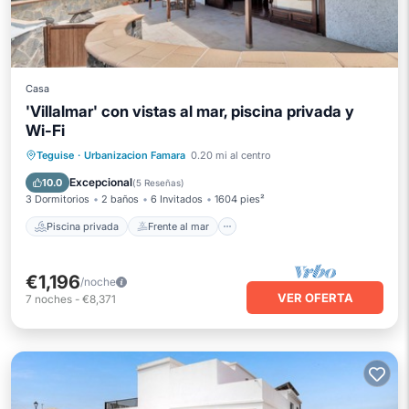
Casa
'Villalmar' con vistas al mar, piscina privada y
Wi-Fi
Piscina privada
Frente al mar
Teguise
·
Urbanizacion Famara
0.20 mi al centro
Piscina
Vista al mar
Excepcional
10.0
(
5 Reseñas
)
3 Dormitorios
2 baños
6 Invitados
1604 pies²
Piscina privada
Frente al mar
€1,196
/noche
VER OFERTA
7
noches
-
€8,371