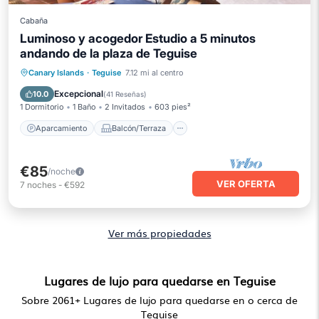
Cabaña
Luminoso y acogedor Estudio a 5 minutos
andando de la plaza de Teguise
Aparcamiento
Balcón/Terraza
Canary Islands
·
Teguise
7.12 mi al centro
Cocina
Internet
Excepcional
10.0
(
41 Reseñas
)
1 Dormitorio
1 Baño
2 Invitados
603 pies²
Aparcamiento
Balcón/Terraza
€85
/noche
VER OFERTA
7
noches
-
€592
Ver más propiedades
Lugares de lujo para quedarse en Teguise
Sobre
2061
+ Lugares de lujo para quedarse en o cerca de
Teguise