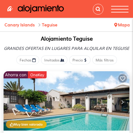
Canary Islands
Teguise
Mapa
Alojamiento Teguise
GRANDES OFERTAS EN LUGARES
PARA ALQUILAR EN TEGUISE
Fechas
Invitados
Precio
Más filtros
Ahorra con
OneKey
Muy bien valorado