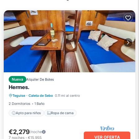
Nueva
Alquiler De Botes
Hermes.
Teguise
·
Caleta de Sebo
0.11 mi al centro
Apto para niños
Ropa de cama
2 Dormitorios
1 Baño
Apto para niños
Ropa de cama
€2,279
/noche
VER OFERTA
7
noches
-
€15,955