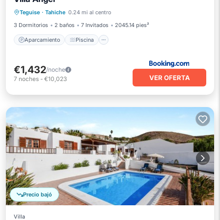
Aparcamiento
Piscina
Vista al mar
Teguise
·
Tahiche
0.24 mi al centro
Vistas
3 Dormitorios
2 baños
7 Invitados
2045.14 pies²
Aparcamiento
Piscina
€1,432
/noche
VER OFERTA
7
noches
-
€10,023
Precio bajó
Villa