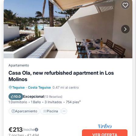
Apartamento
Casa Ola, new refurbished apartment in Los
Molinos
Aparcamiento
Piscina
Vista al mar
Teguise
·
Costa Teguise
0.47 mi al centro
Balcón/Terraza
Excepcional
10.0
(
13 Reseñas
)
1 Dormitorio
1 Baño
3 Invitados
754 pies²
Aparcamiento
Piscina
€213
/noche
VER OFERTA
7
noches
-
€1,494