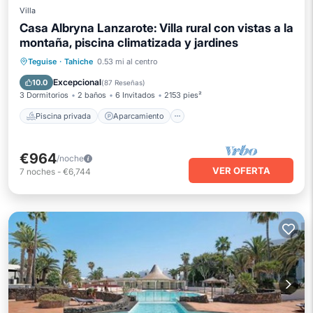
Villa
Casa Albryna Lanzarote: Villa rural con vistas a la
montaña, piscina climatizada y jardines
Piscina privada
Aparcamiento
Teguise
·
Tahiche
0.53 mi al centro
Piscina
Balcón/Terraza
Excepcional
10.0
(
87 Reseñas
)
3 Dormitorios
2 baños
6 Invitados
2153 pies²
Piscina privada
Aparcamiento
€964
/noche
VER OFERTA
7
noches
-
€6,744