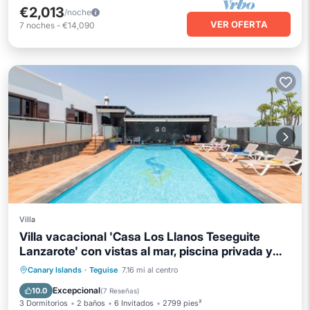
€2,013
/noche
VER OFERTA
7
noches
-
€14,090
Villa
Villa vacacional 'Casa Los Llanos Teseguite
Lanzarote' con vistas al mar, piscina privada y
Wi-Fi
Piscina privada
Aparcamiento
Canary Islands
·
Teguise
7.16 mi al centro
Piscina
Balcón/Terraza
Excepcional
10.0
(
7 Reseñas
)
3 Dormitorios
2 baños
6 Invitados
2799 pies²