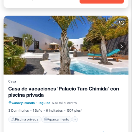
Casa
Casa de vacaciones 'Palacio Taro Chimida' con
piscina privada
Piscina privada
Aparcamiento
Canary Islands
·
Teguise
6.41 mi al centro
Piscina
Cocina
3 Dormitorios
1 Baño
6 Invitados
1507 pies²
Piscina privada
Aparcamiento