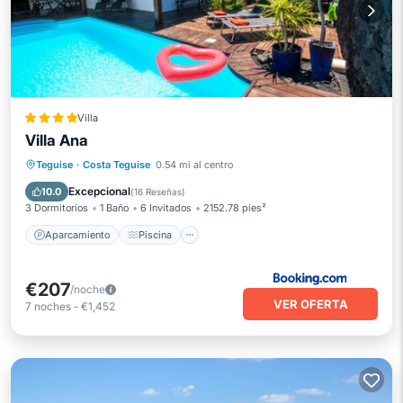
Villa
Villa Ana
Aparcamiento
Piscina
Teguise
·
Costa Teguise
0.54 mi al centro
Balcón/Terraza
Vistas
Excepcional
10.0
(
16 Reseñas
)
3 Dormitorios
1 Baño
6 Invitados
2152.78 pies²
Aparcamiento
Piscina
€207
/noche
VER OFERTA
7
noches
-
€1,452