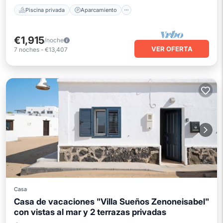
Piscina privada
Aparcamiento
€1,915
/noche
VER OFERTA
7
noches
-
€13,407
Casa
Casa de vacaciones "Villa Sueños Zenoneisabel"
con vistas al mar y 2 terrazas privadas
Frente al mar
Vista al mar