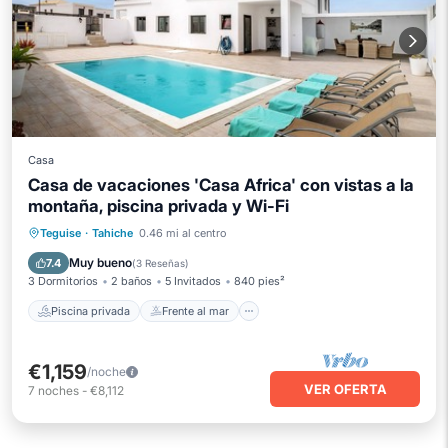
Casa
Casa de vacaciones 'Casa Africa' con vistas a la
montaña, piscina privada y Wi-Fi
Piscina privada
Frente al mar
Teguise
·
Tahiche
0.46 mi al centro
Piscina
Vista al mar
Muy bueno
7.4
(
3 Reseñas
)
3 Dormitorios
2 baños
5 Invitados
840 pies²
Piscina privada
Frente al mar
€1,159
/noche
VER OFERTA
7
noches
-
€8,112