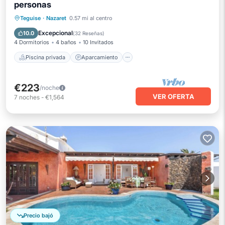
personas
Piscina privada
Aparcamiento
Teguise
·
Nazaret
0.57 mi al centro
Piscina
Balcón/Terraza
Excepcional
10.0
(
32 Reseñas
)
4 Dormitorios
4 baños
10 Invitados
Piscina privada
Aparcamiento
€223
/noche
VER OFERTA
7
noches
-
€1,564
Precio bajó