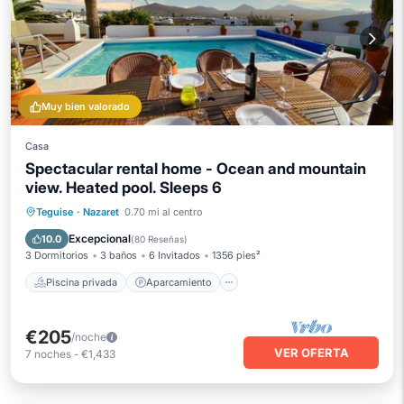
Muy bien valorado
Casa
Spectacular rental home - Ocean and mountain
view. Heated pool. Sleeps 6
Piscina privada
Aparcamiento
Teguise
·
Nazaret
0.70 mi al centro
Piscina
Vista al mar
Excepcional
10.0
(
80 Reseñas
)
3 Dormitorios
3 baños
6 Invitados
1356 pies²
Piscina privada
Aparcamiento
€205
/noche
VER OFERTA
7
noches
-
€1,433