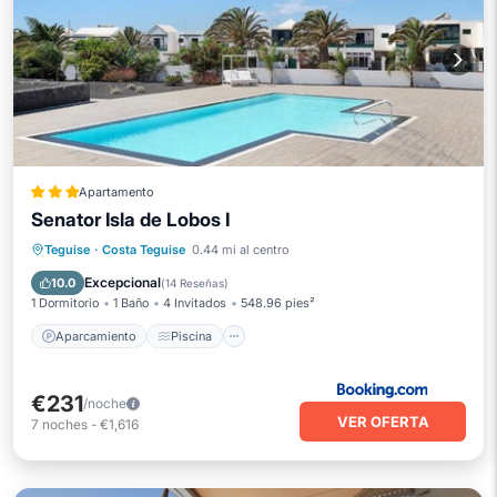
Apartamento
Senator Isla de Lobos I
Aparcamiento
Piscina
Internet
Teguise
·
Costa Teguise
0.44 mi al centro
Apto para niños
Excepcional
10.0
(
14 Reseñas
)
1 Dormitorio
1 Baño
4 Invitados
548.96 pies²
Aparcamiento
Piscina
€231
/noche
VER OFERTA
7
noches
-
€1,616