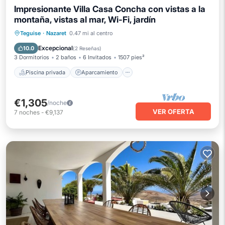
Impresionante Villa Casa Concha con vistas a la
montaña, vistas al mar, Wi-Fi, jardín
Piscina privada
Aparcamiento
Teguise
·
Nazaret
0.47 mi al centro
Piscina
Balcón/Terraza
Excepcional
10.0
(
2 Reseñas
)
3 Dormitorios
2 baños
6 Invitados
1507 pies²
Piscina privada
Aparcamiento
€1,305
/noche
VER OFERTA
7
noches
-
€9,137