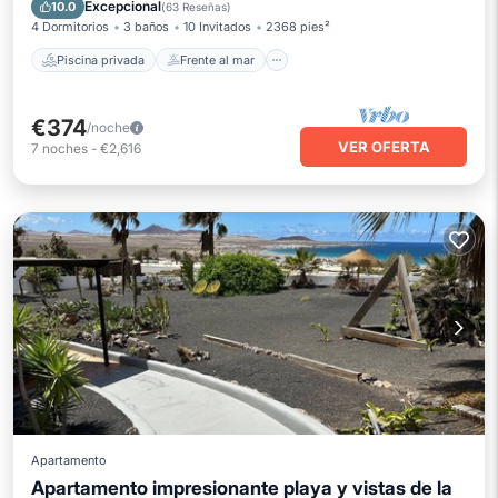
Aparcamiento
Piscina
Excepcional
10.0
(
63 Reseñas
)
4 Dormitorios
3 baños
10 Invitados
2368 pies²
Piscina privada
Frente al mar
€374
/noche
VER OFERTA
7
noches
-
€2,616
Apartamento
Apartamento impresionante playa y vistas de la