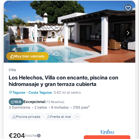
Muy bien valorado
Villa
Los Helechos, Villa con encanto, piscina con
hidromasaje y gran terraza cubierta
Piscina privada
Frente al mar
Teguise
·
Costa Teguise
0.62 mi al centro
Aparcamiento
Piscina
Excepcional
10.0
(
73 Reseñas
)
3 Dormitorios
2 baños
6 Invitados
2153 pies²
Piscina privada
Frente al mar
€204
/noche