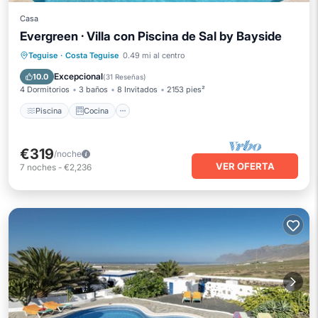
Casa
Evergreen · Villa con Piscina de Sal by Bayside
Piscina
Cocina
Internet
Teguise
·
Costa Teguise
0.49 mi al centro
Se admiten mascotas
Excepcional
10.0
(
31 Reseñas
)
4 Dormitorios
3 baños
8 Invitados
2153 pies²
Piscina
Cocina
€319
/noche
VER OFERTA
7
noches
-
€2,236