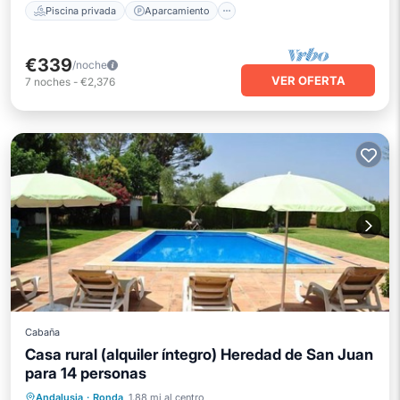
Piscina privada
Aparcamiento
€339
/noche
VER OFERTA
7
noches
-
€2,376
Cabaña
Casa rural (alquiler íntegro) Heredad de San Juan
para 14 personas
Piscina privada
Aparcamiento
Andalusia
·
Ronda
1.88 mi al centro