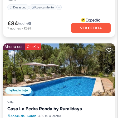
Desayuno
Aparcamiento
€84
/noche
VER OFERTA
7
noches
-
€591
Ahorra con
OneKey
Precio bajó
Villa
Casa La Pedra Ronda by Ruralidays
Piscina privada
Aparcamiento
Andalusia
·
Ronda
3.30 mi al centro