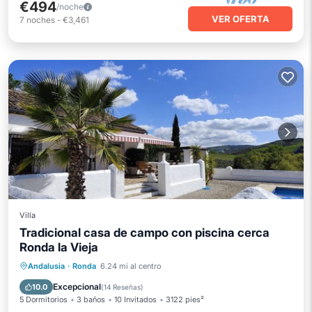
€494
/noche
VER OFERTA
7
noches
-
€3,461
Villa
Tradicional casa de campo con piscina cerca
Ronda la Vieja
Piscina privada
Aparcamiento
Andalusia
·
Ronda
6.24 mi al centro
Piscina
Balcón/Terraza
Excepcional
10.0
(
14 Reseñas
)
5 Dormitorios
3 baños
10 Invitados
3122 pies²