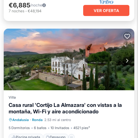
€6,885
/noche
VER OFERTA
7
noches
-
€48,194
Villa
Casa rural 'Cortijo La Almazara' con vistas a la
montaña, Wi-Fi y aire acondicionado
Piscina privada
Desayuno
Andalusia
·
Ronda
2.53 mi al centro
Aparcamiento
Piscina
5 Dormitorios
6 baños
10 Invitados
4521 pies²
Piscina privada
Desayuno