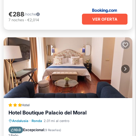
€288
/noche
VER OFERTA
7
noches
-
€2,014
Hotel
Hotel Boutique Palacio del Moral
Desayuno
Aparcamiento
Piscina
Andalusia
·
Ronda
2.01 mi al centro
Internet
Excepcional
10.0
(
9 Reseñas
)
1 Baño