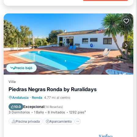
Precio bajó
Villa
Piedras Negras Ronda by Ruralidays
Piscina privada
Aparcamiento
Andalusia
·
Ronda
4.77 mi al centro
Piscina
Balcón/Terraza
Excepcional
10.0
(
14 Reseñas
)
3 Dormitorios
1 Baño
8 Invitados
1292 pies²
Piscina privada
Aparcamiento