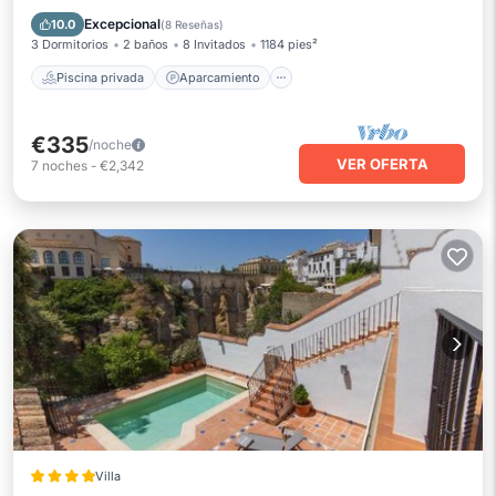
Piscina
Balcón/Terraza
Excepcional
10.0
(
8 Reseñas
)
3 Dormitorios
2 baños
8 Invitados
1184 pies²
Piscina privada
Aparcamiento
€335
/noche
VER OFERTA
7
noches
-
€2,342
Villa