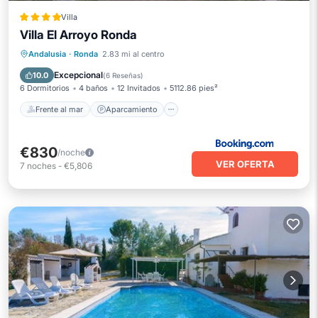
Villa
Villa El Arroyo Ronda
Frente al mar
Aparcamiento
Piscina
Andalusia
·
Ronda
2.83 mi al centro
Vista al mar
Excepcional
10.0
(
6 Reseñas
)
6 Dormitorios
4 baños
12 Invitados
5112.86 pies²
Frente al mar
Aparcamiento
€830
/noche
VER OFERTA
7
noches
-
€5,806