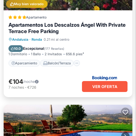
Muy bien valorado
Apartamento
Apartamentos Los Descalzos Ángel With Private
Terrace Free Parking
Aparcamiento
Balcón/Terraza
Andalusia
·
Ronda
0.21 mi al centro
Aire acondicionado
Internet
Excepcional
10.0
(
177 Reseñas
)
1 Dormitorio
1 Baño
2 Invitados
656.6 pies²
Aparcamiento
Balcón/Terraza
€104
/noche
VER OFERTA
7
noches
-
€726