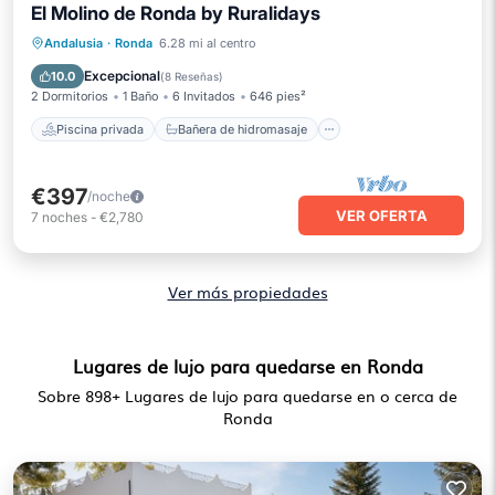
El Molino de Ronda by Ruralidays
Piscina privada
Bañera de hidromasaje
Andalusia
·
Ronda
6.28 mi al centro
Aparcamiento
Piscina
Excepcional
10.0
(
8 Reseñas
)
2 Dormitorios
1 Baño
6 Invitados
646 pies²
Piscina privada
Bañera de hidromasaje
€397
/noche
VER OFERTA
7
noches
-
€2,780
Ver más propiedades
Lugares de lujo para quedarse en Ronda
Sobre
898
+ Lugares de lujo para quedarse en o cerca de
Ronda