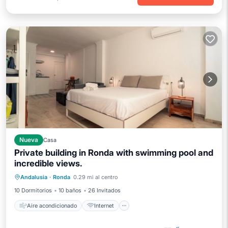
Nueva
Casa
Private building in Ronda with swimming pool and
incredible views.
Aire acondicionado
Internet
Andalusia
·
Ronda
0.29 mi al centro
Apto para niños
Lavandería
10 Dormitorios
10 baños
26 Invitados
Aire acondicionado
Internet