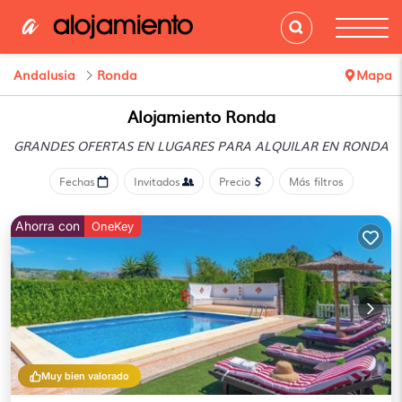
Andalusia
Ronda
Mapa
Alojamiento Ronda
GRANDES OFERTAS EN LUGARES
PARA ALQUILAR EN RONDA
Fechas
Invitados
Precio
Más filtros
Ahorra con
OneKey
Muy bien valorado