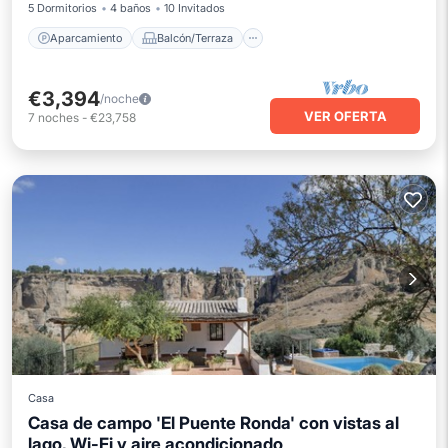
5 Dormitorios
4 baños
10 Invitados
Aparcamiento
Balcón/Terraza
€3,394
/noche
VER OFERTA
7
noches
-
€23,758
Casa
Casa de campo 'El Puente Ronda' con vistas al
lago, Wi-Fi y aire acondicionado