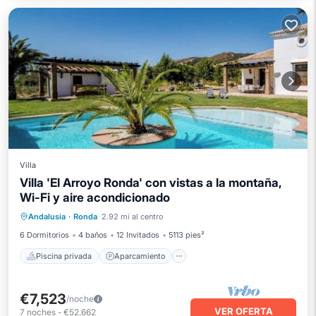
Villa
Villa 'El Arroyo Ronda' con vistas a la montaña,
Wi-Fi y aire acondicionado
Piscina privada
Aparcamiento
Andalusia
·
Ronda
2.92 mi al centro
Piscina
Balcón/Terraza
6 Dormitorios
4 baños
12 Invitados
5113 pies²
Piscina privada
Aparcamiento
€7,523
/noche
VER OFERTA
7
noches
-
€52,662