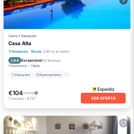
Cama Y Desayuno
Casa Alta
Desayuno
Aparcamiento
Piscina
Andalusia
·
Ronda
3.80 mi al centro
Balcón/Terraza
Excepcional
9.6
(
32 Reseñas
)
1 Dormitorio
1 Baño
Desayuno
Aparcamiento
€104
/noche
VER OFERTA
7
noches
-
€727