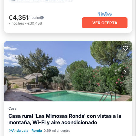
€4,351
/noche
VER OFERTA
7
noches
-
€30,458
Casa
Casa rural 'Las Mimosas Ronda' con vistas a la
montaña, Wi-Fi y aire acondicionado
Aparcamiento
Balcón/Terraza
Andalusia
·
Ronda
0.69 mi al centro
Cocina
Aire acondicionado