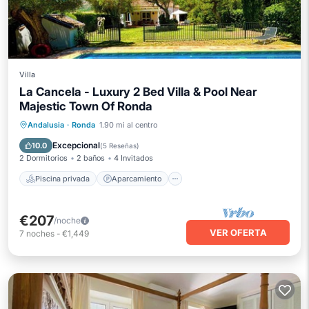
Villa
La Cancela - Luxury 2 Bed Villa & Pool Near
Majestic Town Of Ronda
Piscina privada
Aparcamiento
Andalusia
·
Ronda
1.90 mi al centro
Piscina
Balcón/Terraza
Excepcional
10.0
(
5 Reseñas
)
2 Dormitorios
2 baños
4 Invitados
Piscina privada
Aparcamiento
€207
/noche
VER OFERTA
7
noches
-
€1,449