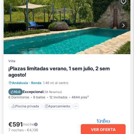
Villa
¡Plazas limitadas verano, 1 sem julio, 2 sem
agosto!
Piscina privada
Aparcamiento
Andalusia
·
Ronda
1.46 mi al centro
Piscina
Balcón/Terraza
Excepcional
10.0
(
38 Reseñas
)
6 Dormitorios
6 baños
12 Invitados
4844 pies²
Piscina privada
Aparcamiento
€591
/noche
VER OFERTA
7
noches
-
€4,136