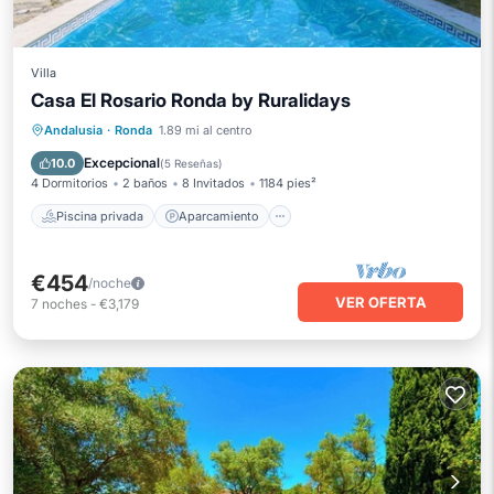
Villa
Casa El Rosario Ronda by Ruralidays
Piscina privada
Aparcamiento
Andalusia
·
Ronda
1.89 mi al centro
Piscina
Balcón/Terraza
Excepcional
10.0
(
5 Reseñas
)
4 Dormitorios
2 baños
8 Invitados
1184 pies²
Piscina privada
Aparcamiento
€454
/noche
VER OFERTA
7
noches
-
€3,179