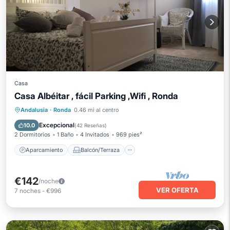
Casa
Casa Albéitar , fácil Parking ,Wifi , Ronda
Aparcamiento
Balcón/Terraza
Andalusia
·
Ronda
0.46 mi al centro
Cocina
Aire acondicionado
Excepcional
10.0
(
42 Reseñas
)
2 Dormitorios
1 Baño
4 Invitados
969 pies²
Aparcamiento
Balcón/Terraza
€142
/noche
VER OFERTA
7
noches
-
€996