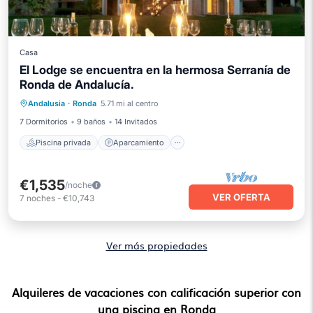
Casa
El Lodge se encuentra en la hermosa Serranía de
Ronda de Andalucía.
Piscina privada
Aparcamiento
Andalusia
·
Ronda
5.71 mi al centro
Piscina
Balcón/Terraza
7 Dormitorios
9 baños
14 Invitados
Piscina privada
Aparcamiento
€1,535
/noche
VER OFERTA
7
noches
-
€10,743
Ver más propiedades
Alquileres de vacaciones con calificación superior con
una piscina en Ronda