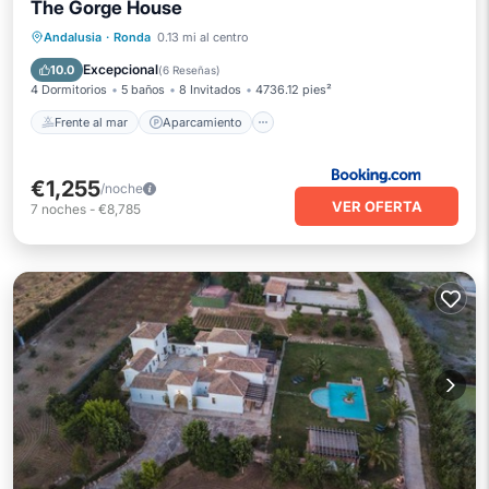
The Gorge House
Frente al mar
Aparcamiento
Piscina
Andalusia
·
Ronda
0.13 mi al centro
Vista al mar
Excepcional
10.0
(
6 Reseñas
)
4 Dormitorios
5 baños
8 Invitados
4736.12 pies²
Frente al mar
Aparcamiento
€1,255
/noche
VER OFERTA
7
noches
-
€8,785