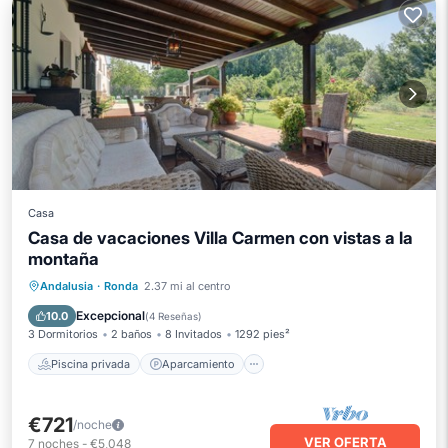
Casa
Casa de vacaciones Villa Carmen con vistas a la
montaña
Piscina privada
Aparcamiento
Andalusia
·
Ronda
2.37 mi al centro
Piscina
Balcón/Terraza
Excepcional
10.0
(
4 Reseñas
)
3 Dormitorios
2 baños
8 Invitados
1292 pies²
Piscina privada
Aparcamiento
€721
/noche
VER OFERTA
7
noches
-
€5,048