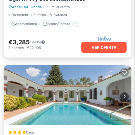
Aparcamiento
Balcón/Terraza
Andalusia
·
Ronda
0.68 mi al centro
Cocina
Aire acondicionado
4 Dormitorios
3 baños
8 Invitados
Aparcamiento
Balcón/Terraza
€3,285
/noche
VER OFERTA
7
noches
-
€22,995
Casa