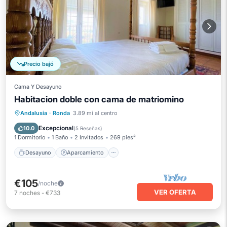
Precio bajó
Cama Y Desayuno
Habitacion doble con cama de matriomino
Desayuno
Aparcamiento
Piscina
Andalusia
·
Ronda
3.89 mi al centro
Balcón/Terraza
Excepcional
10.0
(
5 Reseñas
)
1 Dormitorio
1 Baño
2 Invitados
269 pies²
Desayuno
Aparcamiento
€105
/noche
VER OFERTA
7
noches
-
€733