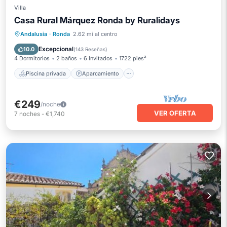
Villa
Casa Rural Márquez Ronda by Ruralidays
Piscina privada
Aparcamiento
Andalusia
·
Ronda
2.62 mi al centro
Piscina
Balcón/Terraza
Excepcional
10.0
(
143 Reseñas
)
4 Dormitorios
2 baños
6 Invitados
1722 pies²
Piscina privada
Aparcamiento
€249
/noche
VER OFERTA
7
noches
-
€1,740