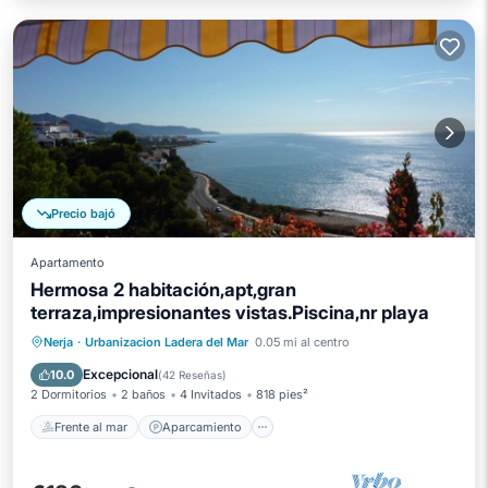
Precio bajó
Apartamento
Hermosa 2 habitación,apt,gran
terraza,impresionantes vistas.Piscina,nr playa
Frente al mar
Aparcamiento
Piscina
Nerja
·
Urbanizacion Ladera del Mar
0.05 mi al centro
Vista al mar
Excepcional
10.0
(
42 Reseñas
)
2 Dormitorios
2 baños
4 Invitados
818 pies²
Frente al mar
Aparcamiento