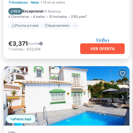
Piscina privada
Aparcamiento
Andalusia
·
Nerja
1.75 mi al centro
Piscina
Balcón/Terraza
Excepcional
10.0
(
15 Reseñas
)
4 Dormitorios
4 baños
10 Invitados
2153 pies²
Piscina privada
Aparcamiento
€3,371
/noche
VER OFERTA
7
noches
-
€23,594
Precio bajó
Villa