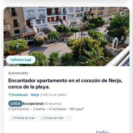
Precio bajó
Apartamento
Encantador apartamento en el corazón de Nerja,
cerca de la playa.
Frente al mar
Vista al mar
Andalusia
·
Nerja
0.43 mi al centro
Balcón/Terraza
Vistas
Excepcional
10.0
(
84 Reseñas
)
2 Dormitorios
2 baños
4 Invitados
861 pies²
Frente al mar
Vista al mar