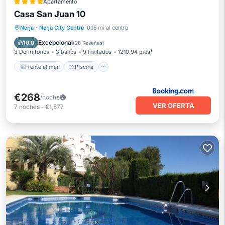
Apartamento
Casa San Juan 10
Frente al mar
Piscina
Vista al mar
Nerja
·
Nerja City Centre
0.15 mi al centro
Balcón/Terraza
Excepcional
10.0
(
28 Reseñas
)
3 Dormitorios
3 baños
9 Invitados
1210.94 pies²
Frente al mar
Piscina
€268
/noche
VER OFERTA
7
noches
-
€1,877