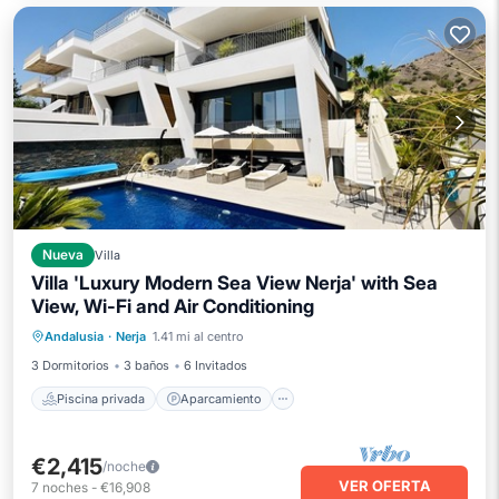
Nueva
Villa
Villa 'Luxury Modern Sea View Nerja' with Sea
View, Wi-Fi and Air Conditioning
Piscina privada
Aparcamiento
Andalusia
·
Nerja
1.41 mi al centro
Piscina
Balcón/Terraza
3 Dormitorios
3 baños
6 Invitados
Piscina privada
Aparcamiento
€2,415
/noche
VER OFERTA
7
noches
-
€16,908