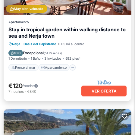
Muy bien valorado
Apartamento
Stay in tropical garden within walking distance to
sea and Nerja town
Frente al mar
Aparcamiento
Piscina
Nerja
·
Oasis del Capistrano
0.05 mi al centro
Vista al mar
Excepcional
10.0
(
51 Reseñas
)
1 Dormitorio
1 Baño
3 Invitados
592 pies²
Frente al mar
Aparcamiento
€120
/noche
VER OFERTA
7
noches
-
€840