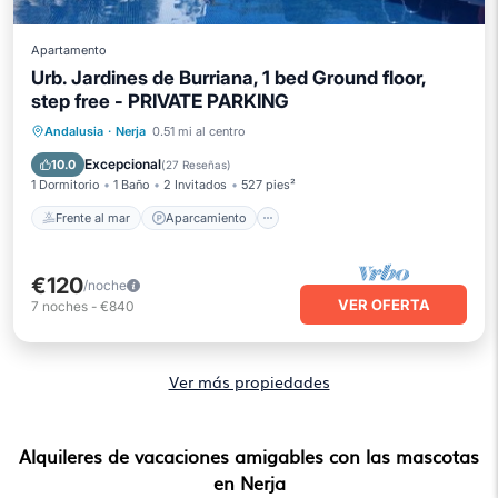
Apartamento
Urb. Jardines de Burriana, 1 bed Ground floor,
step free - PRIVATE PARKING
Frente al mar
Aparcamiento
Piscina
Andalusia
·
Nerja
0.51 mi al centro
Vista al mar
Excepcional
10.0
(
27 Reseñas
)
1 Dormitorio
1 Baño
2 Invitados
527 pies²
Frente al mar
Aparcamiento
€120
/noche
VER OFERTA
7
noches
-
€840
Ver más propiedades
Alquileres de vacaciones amigables con las mascotas
en Nerja