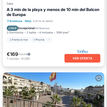
Casa
A 3 min de la playa y menos de 10 min del Balcon
de Europa
Frente al mar
Piscina
Vista al mar
Andalusia
·
Nerja
0.41 mi al centro
Balcón/Terraza
Excepcional
10.0
(
99 Reseñas
)
3 Dormitorios
2 baños
6 Invitados
1399 pies²
Frente al mar
Piscina
€169
/noche
VER OFERTA
7
noches
-
€1,180