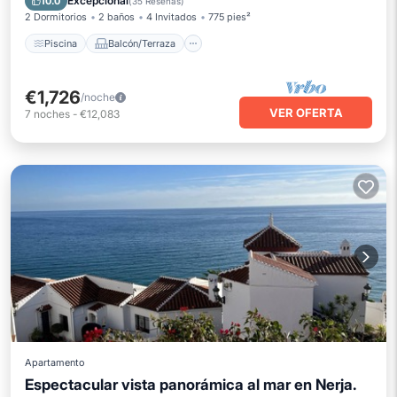
Excepcional
10.0
(
35 Reseñas
)
2 Dormitorios
2 baños
4 Invitados
775 pies²
Piscina
Balcón/Terraza
€1,726
/noche
VER OFERTA
7
noches
-
€12,083
Apartamento
Espectacular vista panorámica al mar en Nerja.