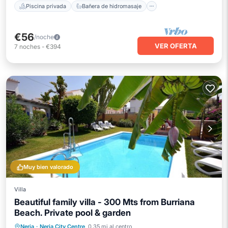
Piscina privada
Bañera de hidromasaje
€56
/noche
VER OFERTA
7
noches
-
€394
Muy bien valorado
Villa
Beautiful family villa - 300 Mts from Burriana
Beach. Private pool & garden
Piscina privada
Frente al mar
Nerja
·
Nerja City Centre
0.35 mi al centro