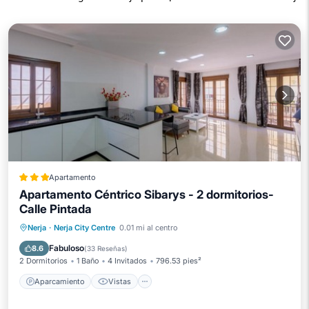
Apartamento
Apartamento Céntrico Sibarys - 2 dormitorios-
Calle Pintada
Aparcamiento
Vistas
Nerja
·
Nerja City Centre
0.01 mi al centro
Aire acondicionado
Internet
Fabuloso
8.6
(
33 Reseñas
)
2 Dormitorios
1 Baño
4 Invitados
796.53 pies²
Aparcamiento
Vistas