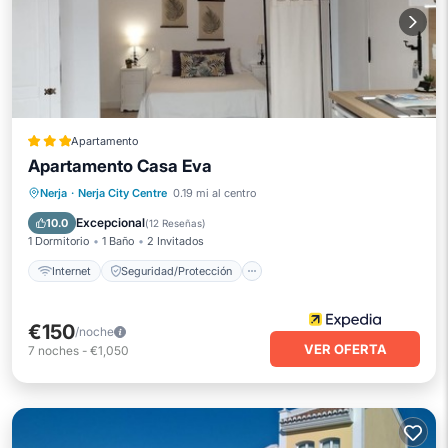
Apartamento
Apartamento Casa Eva
Internet
Seguridad/Protección
Nerja
·
Nerja City Centre
0.19 mi al centro
Servicios para huéspedes
Excepcional
10.0
(
12 Reseñas
)
1 Dormitorio
1 Baño
2 Invitados
Internet
Seguridad/Protección
€150
/noche
VER OFERTA
7
noches
-
€1,050