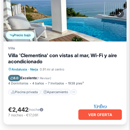
Precio bajó
Villa
Villa 'Clementina' con vistas al mar, Wi-Fi y aire
acondicionado
Piscina privada
Aparcamiento
Andalusia
·
Nerja
0.91 mi al centro
Piscina
Balcón/Terraza
Excelente
8.0
(
1 Revisar
)
4 Dormitorios
4 baños
7 Invitados
1938 pies²
Piscina privada
Aparcamiento
€2,442
/noche
VER OFERTA
7
noches
-
€17,091