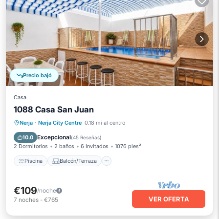
Precio bajó
Casa
1088 Casa San Juan
Piscina
Balcón/Terraza
Cocina
Nerja
·
Nerja City Centre
0.18 mi al centro
Aire acondicionado
Excepcional
10.0
(
45 Reseñas
)
2 Dormitorios
2 baños
6 Invitados
1076 pies²
Piscina
Balcón/Terraza
€109
/noche
VER OFERTA
7
noches
-
€765