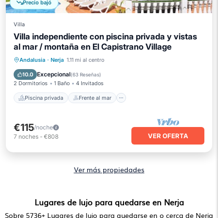
Precio bajó
Villa
Villa independiente con piscina privada y vistas
al mar / montaña en El Capistrano Village
Piscina privada
Frente al mar
Andalusia
·
Nerja
1.11 mi al centro
Aparcamiento
Piscina
Excepcional
10.0
(
63 Reseñas
)
2 Dormitorios
1 Baño
4 Invitados
Piscina privada
Frente al mar
€115
/noche
VER OFERTA
7
noches
-
€808
Ver más propiedades
Lugares de lujo para quedarse en Nerja
Sobre
5736
+ Lugares de lujo para quedarse en o cerca de Nerja