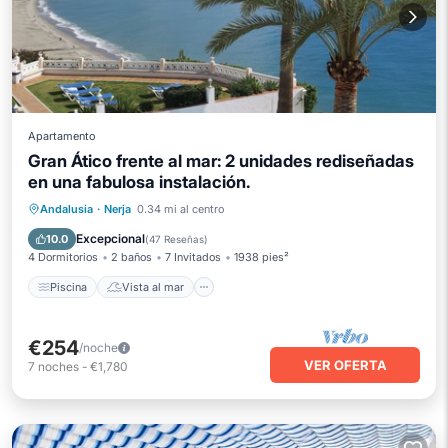
Apartamento
Gran Ático frente al mar: 2 unidades rediseñadas
en una fabulosa instalación.
Piscina
Vista al mar
Andalusia
·
Nerja
0.34 mi al centro
Balcón/Terraza
Vistas
Excepcional
10.0
(
47 Reseñas
)
4 Dormitorios
2 baños
7 Invitados
1938 pies²
Piscina
Vista al mar
€254
/noche
VER OFERTA
7
noches
-
€1,780