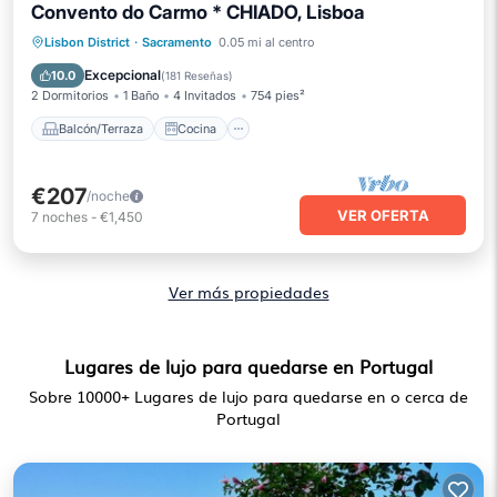
Convento do Carmo * CHIADO, Lisboa
Balcón/Terraza
Cocina
Internet
Lisbon District
·
Sacramento
0.05 mi al centro
Apto para niños
Excepcional
10.0
(
181 Reseñas
)
2 Dormitorios
1 Baño
4 Invitados
754 pies²
Balcón/Terraza
Cocina
€207
/noche
VER OFERTA
7
noches
-
€1,450
Ver más propiedades
Lugares de lujo para quedarse en Portugal
Sobre
10000
+ Lugares de lujo para quedarse en o cerca de
Portugal