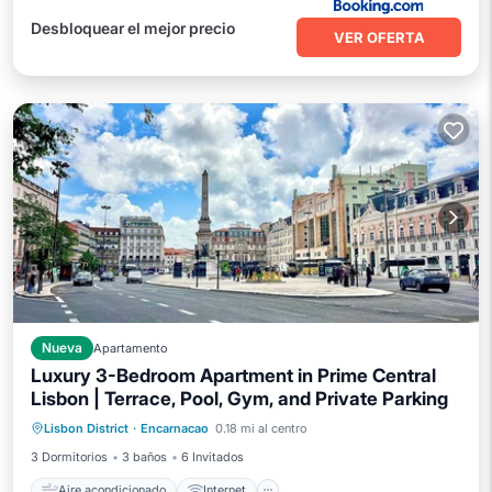
Desbloquear el mejor precio
VER OFERTA
Nueva
Apartamento
Luxury 3-Bedroom Apartment in Prime Central
Aire acondicionado
Internet
Lisbon | Terrace, Pool, Gym, and Private Parking
Apto para niños
Lisbon District
·
Encarnacao
0.18 mi al centro
Instalaciones de bienestar
3 Dormitorios
3 baños
6 Invitados
Aire acondicionado
Internet