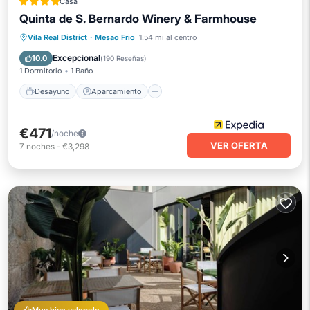
Casa
Quinta de S. Bernardo Winery & Farmhouse
Desayuno
Aparcamiento
Piscina
Vila Real District
·
Mesao Frio
1.54 mi al centro
Balcón/Terraza
Excepcional
10.0
(
190 Reseñas
)
1 Dormitorio
1 Baño
Desayuno
Aparcamiento
€471
/noche
VER OFERTA
7
noches
-
€3,298