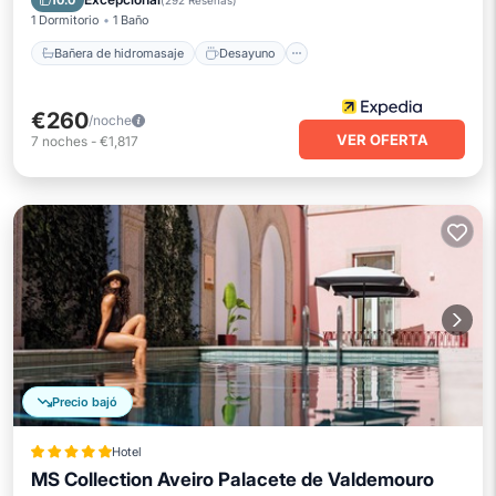
10.0
(
292 Reseñas
)
1 Dormitorio
1 Baño
Bañera de hidromasaje
Desayuno
€260
/noche
VER OFERTA
7
noches
-
€1,817
Precio bajó
Hotel
MS Collection Aveiro Palacete de Valdemouro