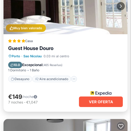
Muy bien valorado
Casa
Guest House Douro
Desayuno
Aire acondicionado
Porto
·
Sao Nicolau
0.03 mi al centro
Internet
Apto para niños
Excepcional
10.0
(
465 Reseñas
)
1 Dormitorio
1 Baño
Desayuno
Aire acondicionado
€149
/noche
VER OFERTA
7
noches
-
€1,047