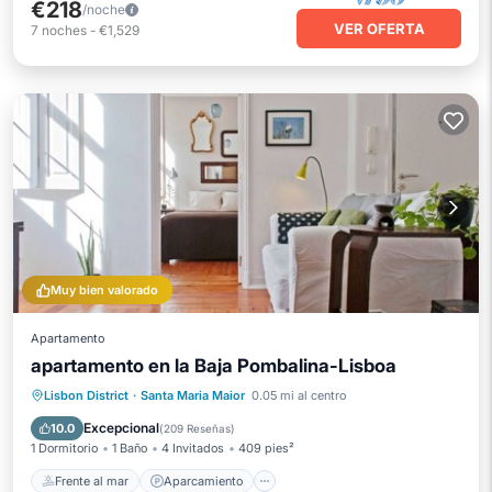
€218
/noche
VER OFERTA
7
noches
-
€1,529
Muy bien valorado
Apartamento
apartamento en la Baja Pombalina-Lisboa
Frente al mar
Aparcamiento
Lisbon District
·
Santa Maria Maior
0.05 mi al centro
Vista al mar
Vistas
Excepcional
10.0
(
209 Reseñas
)
1 Dormitorio
1 Baño
4 Invitados
409 pies²
Frente al mar
Aparcamiento