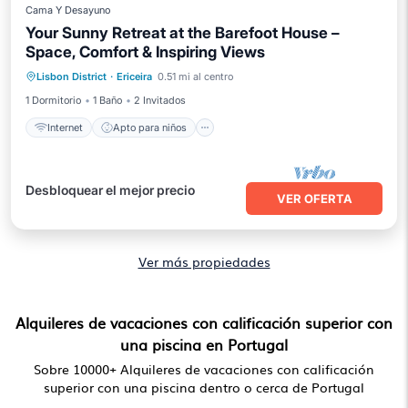
Cama Y Desayuno
Your Sunny Retreat at the Barefoot House –
Space, Comfort & Inspiring Views
Internet
Apto para niños
Lavandería
Lisbon District
·
Ericeira
0.51 mi al centro
Ropa de cama
1 Dormitorio
1 Baño
2 Invitados
Internet
Apto para niños
Desbloquear el mejor precio
VER OFERTA
Ver más propiedades
Alquileres de vacaciones con calificación superior con
una piscina en Portugal
Sobre
10000
+ Alquileres de vacaciones con calificación
superior con una piscina dentro o cerca de Portugal