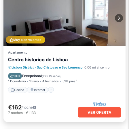
Muy bien valorado
Apartamento
Centro historico de Lisboa
Cocina
Internet
Apto para niños
Lisbon District
·
Sao Cristovao e Sao Lourenco
0.06 mi al centro
Lavandería
Excepcional
10.0
(
275 Reseñas
)
1 Dormitorio
1 Baño
4 Invitados
538 pies²
Cocina
Internet
€162
/noche
VER OFERTA
7
noches
-
€1,133