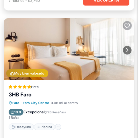
VER OFERTA
7
noches
-
€2,760
Muy bien valorado
Hotel
3HB Faro
Desayuno
Piscina
Spa
Faro
·
Faro City Centre
0.08 mi al centro
Balcón/Terraza
Excepcional
10.0
(
726 Reseñas
)
1 Baño
Desayuno
Piscina