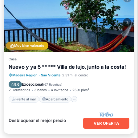
Muy bien valorado
Casa
Nuevo y ya 5 ***** Villa de lujo, junto a la costa!
Frente al mar
Aparcamiento
Madeira Region
·
Sao Vicente
2.31 mi al centro
Vista al mar
Balcón/Terraza
Excepcional
9.6
(
67 Reseñas
)
2 Dormitorios
3 baños
4 Invitados
2691 pies²
Frente al mar
Aparcamiento
Desbloquear el mejor precio
VER OFERTA