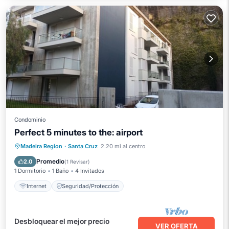
Condominio
Perfect 5 minutes to the: airport
Madeira Region
·
Santa Cruz
2.20 mi al centro
Internet
Seguridad/Protección
Promedio
2.0
(
1 Revisar
)
1 Dormitorio
1 Baño
4 Invitados
Internet
Seguridad/Protección
Desbloquear el mejor precio
VER OFERTA