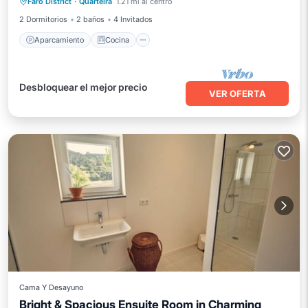
Faro District
·
Quarteira
1.21 mi al centro
Aire acondicionado
Internet
2 Dormitorios
2 baños
4 Invitados
Aparcamiento
Cocina
Desbloquear el mejor precio
VER OFERTA
Cama Y Desayuno
Bright & Spacious Ensuite Room in Charming