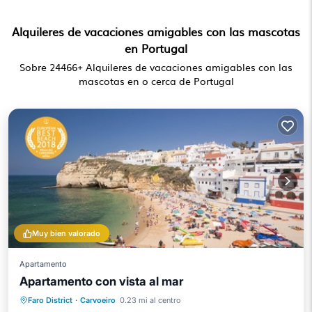
Alquileres de vacaciones amigables con las mascotas
en Portugal
Sobre
24466
+ Alquileres de vacaciones amigables con las
mascotas en o cerca de Portugal
Muy bien valorado
Apartamento
Apartamento con vista al mar
Frente al mar
Aparcamiento
Faro District
·
Carvoeiro
0.23 mi al centro