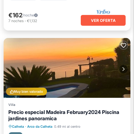
€162
/noche
VER OFERTA
7
noches
-
€1,132
Muy bien valorado
Villa
Precio especial Madeira February2024 Piscina
jardines panoramica
Piscina privada
Frente al mar
Calheta
·
Arco da Calheta
0.49 mi al centro
Bañera de hidromasaje
Aparcamiento