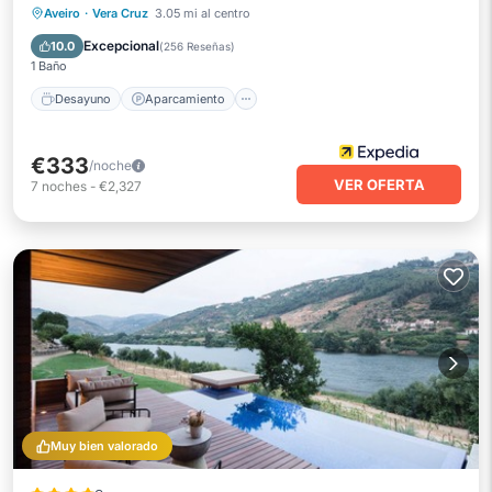
Desayuno
Aparcamiento
Piscina
Aveiro
·
Vera Cruz
3.05 mi al centro
Spa
Excepcional
10.0
(
256 Reseñas
)
1 Baño
Desayuno
Aparcamiento
€333
/noche
VER OFERTA
7
noches
-
€2,327
Muy bien valorado