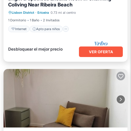
Coliving Near Ribeira Beach
Internet
Apto para niños
Lavandería
Lisbon District
·
Ericeira
0.73 mi al centro
Ropa de cama
1 Dormitorio
1 Baño
2 Invitados
Internet
Apto para niños
Desbloquear el mejor precio
VER OFERTA