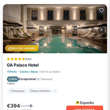
Muy bien valorado
Hotel
GA Palace Hotel
Desayuno
Aparcamiento
Piscina
Porto
·
Centro / Baixa
0.61 mi al centro
Spa
Excepcional
10.0
(
927 Reseñas
)
1 Baño
Desayuno
Aparcamiento
€394
/noche