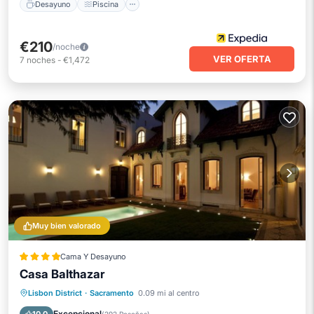
Desayuno
Piscina
€210
/noche
VER OFERTA
7
noches
-
€1,472
Muy bien valorado
Cama Y Desayuno
Casa Balthazar
Bañera de hidromasaje
Desayuno
Lisbon District
·
Sacramento
0.09 mi al centro
Aparcamiento
Piscina
Excepcional