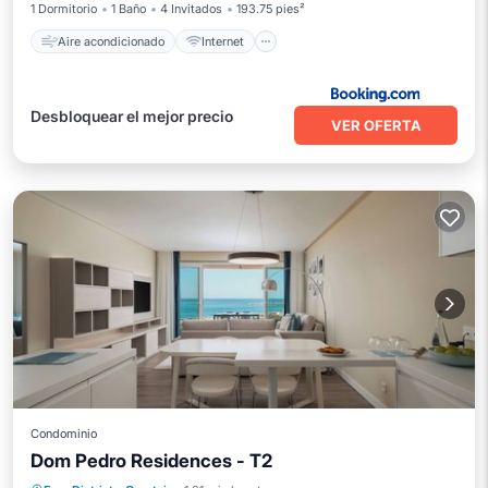
1 Dormitorio
1 Baño
4 Invitados
193.75 pies²
Aire acondicionado
Internet
Desbloquear el mejor precio
VER OFERTA
Condominio
Dom Pedro Residences - T2
Aparcamiento
Cocina