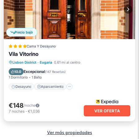
Precio bajó
Cama Y Desayuno
Vila Vitorino
Desayuno
Aparcamiento
Piscina
Lisbon District
·
Eugaria
0.61 mi al centro
Balcón/Terraza
Excepcional
10.0
(
147 Reseñas
)
1 Dormitorio
1 Baño
Desayuno
Aparcamiento
€148
/noche
VER OFERTA
7
noches
-
€1,036
Ver más propiedades