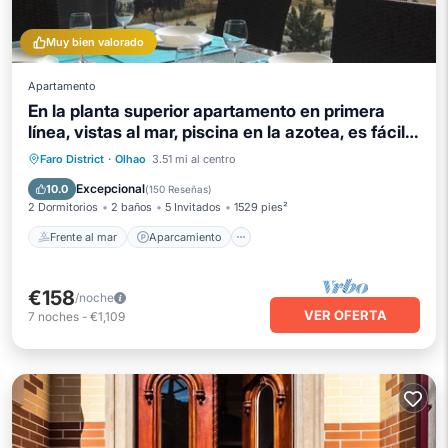
Muy bien valorado
Apartamento
En la planta superior apartamento en primera
línea, vistas al mar, piscina en la azotea, es fácil
caminar histórico Olhao
Frente al mar
Aparcamiento
Piscina
Faro District
·
Olhao
3.51 mi al centro
Vista al mar
Excepcional
10.0
(
150 Reseñas
)
2 Dormitorios
2 baños
5 Invitados
1529 pies²
Frente al mar
Aparcamiento
€158
/noche
VER OFERTA
7
noches
-
€1,109