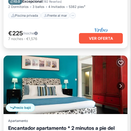
Excepcional
10.0
(
182 Reseñas
)
2 Dormitorios
3 baños
4 Invitados
5382 pies²
Piscina privada
Frente al mar
€225
/noche
VER OFERTA
7
noches
-
€1,576
Precio bajó
Apartamento
Encantador apartamento * 2 minutos a pie del