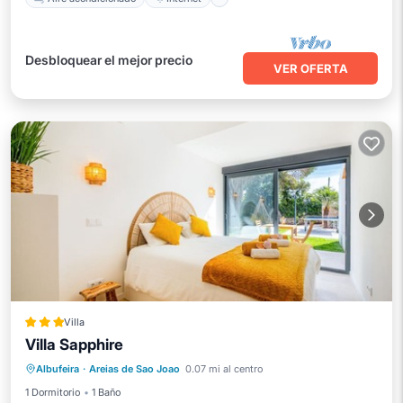
Desbloquear el mejor precio
VER OFERTA
Villa
Villa Sapphire
Piscina privada
Piscina
Cocina
Albufeira
·
Areias de Sao Joao
0.07 mi al centro
Aire acondicionado
1 Dormitorio
1 Baño