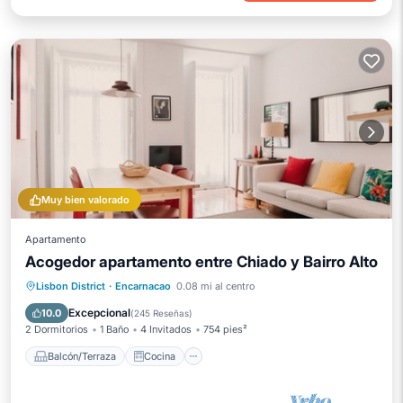
Muy bien valorado
Apartamento
Acogedor apartamento entre Chiado y Bairro Alto
Balcón/Terraza
Cocina
Lisbon District
·
Encarnacao
0.08 mi al centro
Aire acondicionado
Internet
Excepcional
10.0
(
245 Reseñas
)
2 Dormitorios
1 Baño
4 Invitados
754 pies²
Balcón/Terraza
Cocina