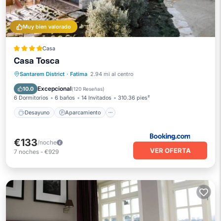
Muy bien valorado
Casa
Casa Tosca
Desayuno
Aparcamiento
Santarem District
·
Fatima
2.94 mi al centro
Balcón/Terraza
Vistas
Excepcional
10.0
(
120 Reseñas
)
6 Dormitorios
6 baños
14 Invitados
310.36 pies²
Desayuno
Aparcamiento
€133
/noche
VER OFERTA
7
noches
-
€929