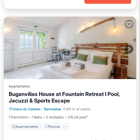
Apartamento
Buganvílias House at Fountain Retreat I Pool,
Jacuzzi & Sports Escape
Aparcamiento
Piscina
Viana do Castelo
·
Barroselas
0.89 mi al centro
Balcón/Terraza
Vistas
1 Dormitorio
1 Baño
2 Invitados
215.28 pies²
Aparcamiento
Piscina