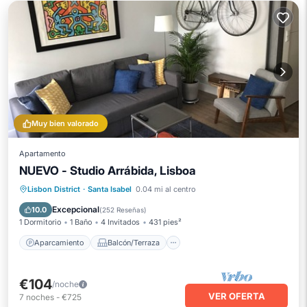
Muy bien valorado
Apartamento
NUEVO - Studio Arrábida, Lisboa
Aparcamiento
Balcón/Terraza
Lisbon District
·
Santa Isabel
0.04 mi al centro
Cocina
Aire acondicionado
Excepcional
10.0
(
252 Reseñas
)
1 Dormitorio
1 Baño
4 Invitados
431 pies²
Aparcamiento
Balcón/Terraza
€104
/noche
VER OFERTA
7
noches
-
€725