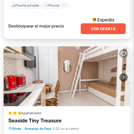
Piscina privada
Piscina
Desbloquear el mejor precio
VER OFERTA
Apartamento
Seaside Tiny Treasure
Aire acondicionado
Internet
Silves
·
Armacao de Pera
0.52 mi al centro
Se admiten mascotas
Apto para niños