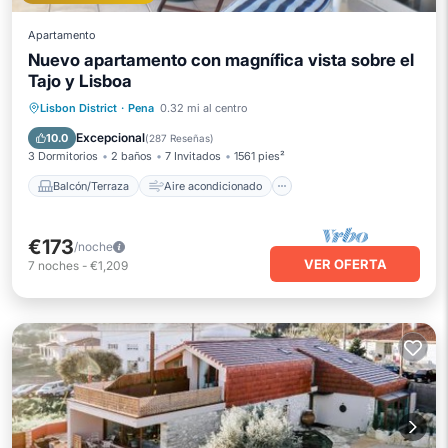
Apartamento
Nuevo apartamento con magnífica vista sobre el
Tajo y Lisboa
Balcón/Terraza
Aire acondicionado
Lisbon District
·
Pena
0.32 mi al centro
Internet
Apto para niños
Excepcional
10.0
(
287 Reseñas
)
3 Dormitorios
2 baños
7 Invitados
1561 pies²
Balcón/Terraza
Aire acondicionado
€173
/noche
VER OFERTA
7
noches
-
€1,209