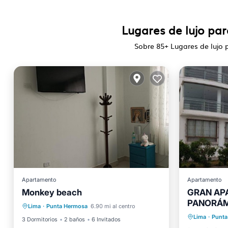
Lugares de lujo pa
Sobre
85
+ Lugares de lujo
Apartamento
Apartamento
Aparcamiento
Internet
Monkey beach
GRAN AP
Se admiten mascotas
PANORÁMI
Vista a
Lima
·
Punta Hermosa
6.90 mi al centro
Apto para niños
SILENCIO
Lima
·
Punta
Segurid
3 Dormitorios
2 baños
6 Invitados