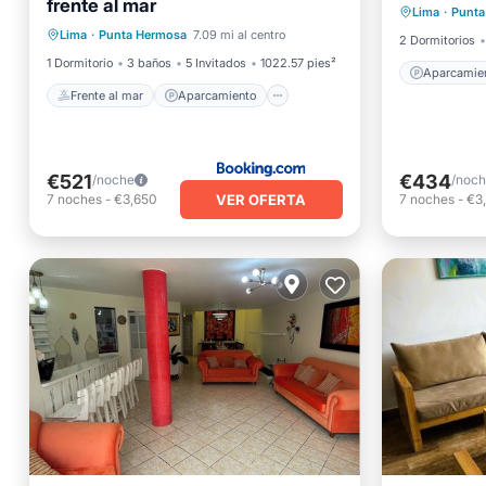
frente al mar
Frente al mar
Aparcamiento
Lima
·
Punta
Aire ac
Lima
·
Punta Hermosa
7.09 mi al centro
Piscina
Vista al mar
2 Dormitorios
1 Dormitorio
3 baños
5 Invitados
1022.57 pies²
Aparcamie
Frente al mar
Aparcamiento
€521
€434
/noche
/noc
VER OFERTA
7
noches
-
€3,650
7
noches
-
€3