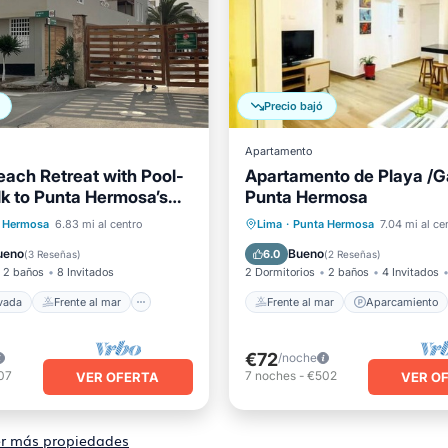
Precio bajó
Apartamento
ach Retreat with Pool-
Apartamento de Playa /Ga
k to Punta Hermosa’s
Punta Hermosa
ch
 privada
Frente al mar
Frente al mar
Aparcamient
 Hermosa
6.83 mi al centro
Lima
·
Punta Hermosa
7.04 mi al ce
no
Aparcamiento
Vista al mar
Balcón/Terr
ueno
Bueno
6.0
(
3 Reseñas
)
(
2 Reseñas
)
2 baños
8 Invitados
2 Dormitorios
2 baños
4 Invitados
ivada
Frente al mar
Frente al mar
Aparcamiento
€72
/noche
07
7
noches
-
€502
VER OFERTA
VER O
r más propiedades