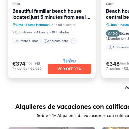
Casa
Casa
Beautiful familiar beach house
Beach hou
located just 5 minutes from sea in
central b
Frente al mar
Aparcamiento
Punta Hermosa.
Aparcam
Lima
·
Punta Hermosa
7.05 mi al centro
Lima
·
Punta
Vista al mar
Balcón/Terraza
Internet
3 Dormitorios
4 baños
10 Invitados
Excep
10.0
1 Dormitorio
3
Frente al mar
Aparcamiento
Aparcamie
€374
€348
/noche
/noc
7
noches
-
€2,620
7
noches
-
€2
VER OFERTA
Ve
Alquileres de vacaciones con calific
Sobre
24
+ Alquileres de vacaciones con califi