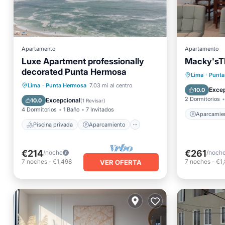
Apartamento
Apartamento
Luxe Apartment professionally
Macky'sT
decorated Punta Hermosa
Aparcam
Lima
·
Punta
Piscina privada
Aparcamiento
Lima
·
Punta Hermosa
7.03 mi al centro
Internet
Excep
10.0
Piscina
Balcón/Terraza
2 Dormitorios
Excepcional
10.0
(
1 Revisar
)
4 Dormitorios
1 Baño
7 Invitados
Aparcamie
Piscina privada
Aparcamiento
€214
€261
/noche
/noch
7
noches
-
€1,498
7
noches
-
€1
VER OFERTA