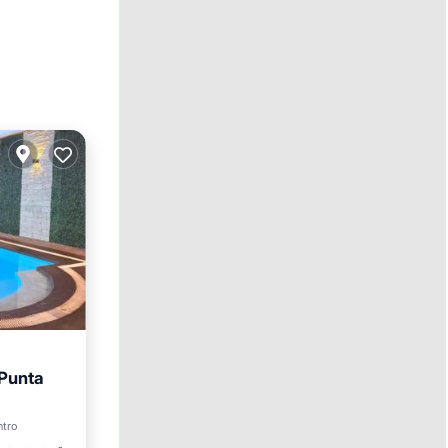
 Punta
ntro