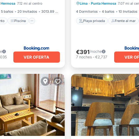
 Hermosa
7.12 mi al centro
Lima
·
Punta Hermosa
7.07 mi al ce
ondicionado
Aparcamiento
5 baños
20 Invitados
3013.89 pies²
4 Dormitorios
4 baños
10 Invitados
nto
Piscina
Playa privada
Frente al mar
€391
he
/noche
VER OFERTA
VER O
,035
7
noches
-
€2,737