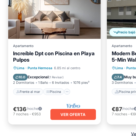
Precio bajó
Apartamento
Apartamento
Increíble Dpt con Piscina en Playa
Modern Be
Pulpos
5-Min Wal
Best Bea
Frente al mar
Piscina
Piscina
Lima
·
Punta Hermosa
6.85 mi al centro
Lima
·
Punta
Vista al mar
Balcón/Terraza
Desayu
Excepcional
Muy b
10.0
7.4
(
1 Revisar
)
2 Dormitorios
1 Baño
6 Invitados
1076 pies²
3 Dormitorios
Frente al mar
Piscina
Piscina pr
€136
€87
/noche
/noche
7
noches
-
€953
7
noches
-
€6
VER OFERTA
Ve