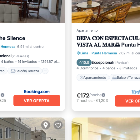
Apartamento
he Silence
𝐃𝐄𝐏𝐀 𝐂𝐎𝐍 𝐄𝐒𝐏𝐄𝐂𝐓𝐀𝐂𝐔𝐋
𝐕𝐈𝐒𝐓𝐀 𝐀𝐋 𝐌𝐀𝐑🌅 Punt
iento
Balcón/Terraza
 Hermosa
6.91 mi al centro
Aparcamiento
Balcón/Ter
Lima
·
Punta Hermosa
7.02 mi al ce
Apto para niños
cional
(
2 Reseñas
)
Cocina
Internet
4 baños
14 Invitados
1291.67 pies²
Excepcional
10.0
(
1 Revisar
)
4 Dormitorios
4 baños
8 Invitados
nto
Balcón/Terraza
Aparcamiento
Balcón/Terraz
€172
e
/noche
VER OFERTA
,825
7
noches
-
€1,203
VER O