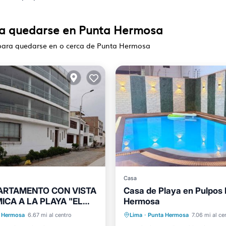
ra quedarse en Punta Hermosa
 para quedarse en o cerca de Punta Hermosa
Casa
ARTAMENTO CON VISTA
Casa de Playa en Pulpos
CA A LA PLAYA "EL
Hermosa
l mar
Vistas
Piscina privada
Desayuno
"
 Hermosa
6.67 mi al centro
Lima
·
Punta Hermosa
7.06 mi al ce
ad/Protección
Piscina
Balcón/Terraza