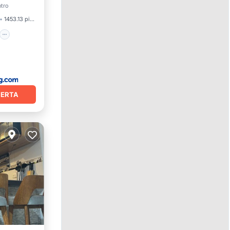
ntro
1453.13 pies²
FERTA