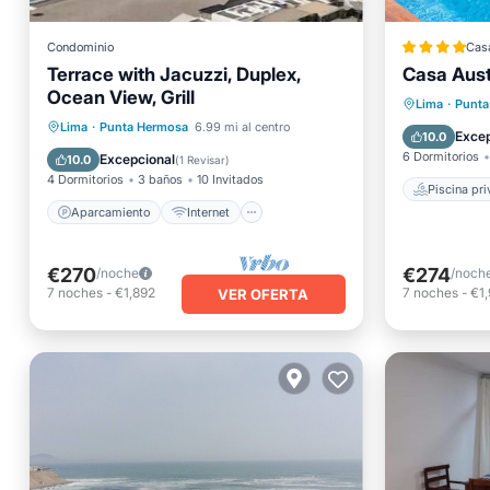
Condominio
Cas
Terrace with Jacuzzi, Duplex,
Casa Aust
Piscina
Ocean View, Grill
Bañera 
Lima
·
Punta
Aparcamiento
Internet
Lima
·
Punta Hermosa
6.99 mi al centro
Aparcam
Excep
10.0
Apto para niños
Lavandería
6 Dormitorios
Excepcional
10.0
(
1 Revisar
)
4 Dormitorios
3 baños
10 Invitados
Piscina pr
Aparcamiento
Internet
€270
€274
/noche
/noch
7
noches
-
€1,892
7
noches
-
€1,
VER OFERTA