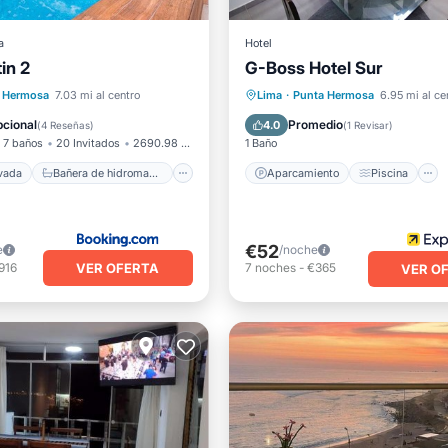
a
Hotel
in 2
G-Boss Hotel Sur
 privada
de hidromasaje
Desayuno
Aparcamiento
Piscina
 Hermosa
7.03 mi al centro
Lima
·
Punta Hermosa
6.95 mi al ce
iento
Balcón/Terraza
Internet
cional
Promedio
4.0
(
4 Reseñas
)
(
1 Revisar
)
7 baños
20 Invitados
2690.98 pies²
1 Baño
ivada
Bañera de hidromasaje
Aparcamiento
Piscina
€52
e
/noche
VER OFERTA
916
7
noches
-
€365
VER O