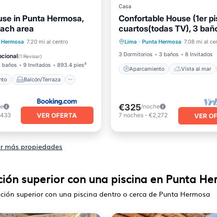
Casa
se in Punta Hermosa,
Confortable House (1er p
each area
cuartos(todas TV), 3 ba
Aparcamiento
Vista al ma
caliente), 5 camas
iento
Balcón/Terraza
 Hermosa
7.20 mi al centro
Lima
·
Punta Hermosa
7.08 mi al ce
Vistas
Cocina
Se admiten mascotas
3 Dormitorios
3 baños
8 Invitados
cional
(
1 Revisar
)
 baños
9 Invitados
893.4 pies²
Aparcamiento
Vista al mar
nto
Balcón/Terraza
€325
he
/noche
VER OFERTA
,433
7
noches
-
€2,272
VER O
r más propiedades
ación superior con una piscina en Punta H
cación superior con una piscina dentro o cerca de Punta Hermosa