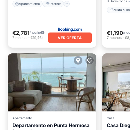
3 Dormitorios
Aparcamiento
Internet
Vista al m
€2,781
€1,190
/noche
/no
VER OFERTA
7
noches
-
€19,464
7
noches
-
€8
Apartamento
Casa
Aparcam
Departamento en Punta Hermosa
Casa Die
Balcón/