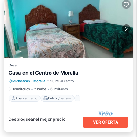
Casa
Casa en el Centro de Morelia
Aparcamiento
Balcón/Terraza
Michoacan
·
Morelia
2.90 mi al centro
Cocina
Aire acondicionado
3 Dormitorios
2 baños
6 Invitados
Aparcamiento
Balcón/Terraza
Desbloquear el mejor precio
VER OFERTA