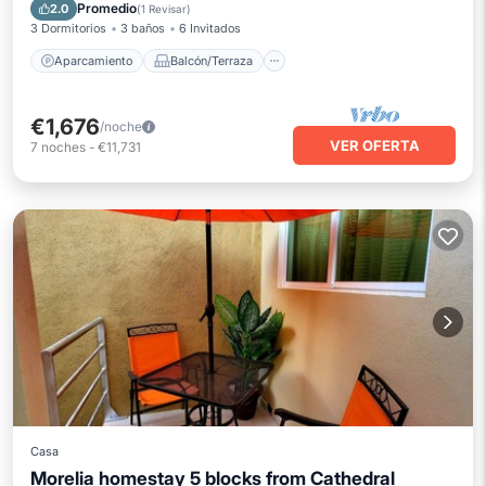
Cocina
Internet
Promedio
2.0
(
1 Revisar
)
3 Dormitorios
3 baños
6 Invitados
Aparcamiento
Balcón/Terraza
€1,676
/noche
VER OFERTA
7
noches
-
€11,731
Casa
Morelia homestay 5 blocks from Cathedral