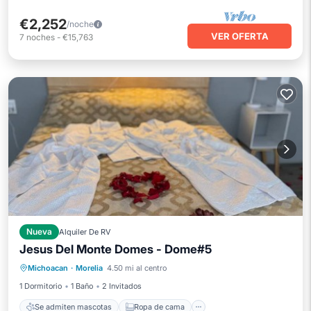
€2,252
/noche
VER OFERTA
7
noches
-
€15,763
Nueva
Alquiler De RV
Jesus Del Monte Domes - Dome#5
Se admiten mascotas
Ropa de cama
Michoacan
·
Morelia
4.50 mi al centro
Seguridad/Protección
1 Dormitorio
1 Baño
2 Invitados
Se admiten mascotas
Ropa de cama