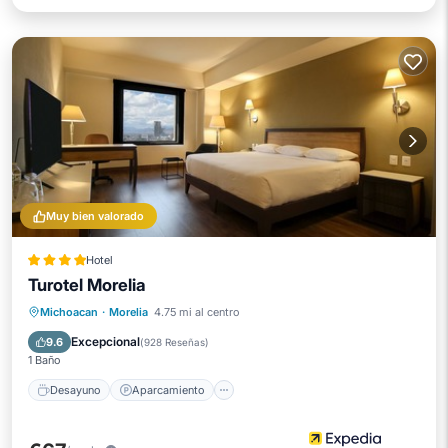
Muy bien valorado
Hotel
Turotel Morelia
Desayuno
Aparcamiento
Piscina
Michoacan
·
Morelia
4.75 mi al centro
Balcón/Terraza
Excepcional
9.6
(
928 Reseñas
)
1 Baño
Desayuno
Aparcamiento