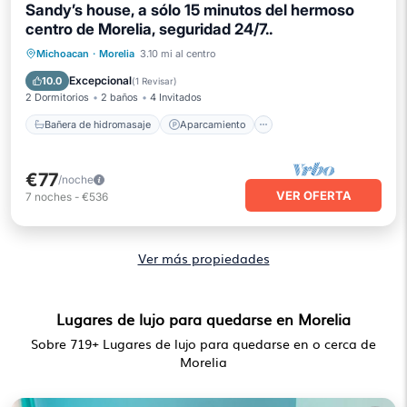
Sandy’s house, a sólo 15 minutos del hermoso
centro de Morelia, seguridad 24/7..
Bañera de hidromasaje
Aparcamiento
Michoacan
·
Morelia
3.10 mi al centro
Cocina
Internet
Excepcional
10.0
(
1 Revisar
)
2 Dormitorios
2 baños
4 Invitados
Bañera de hidromasaje
Aparcamiento
€77
/noche
VER OFERTA
7
noches
-
€536
Ver más propiedades
Lugares de lujo para quedarse en Morelia
Sobre
719
+ Lugares de lujo para quedarse en o cerca de
Morelia