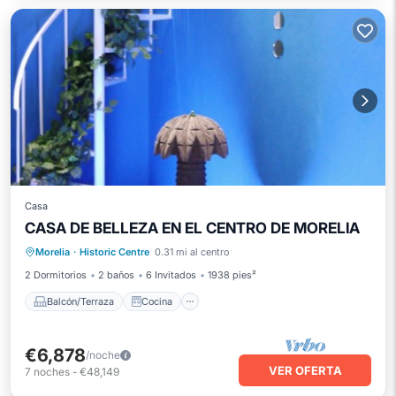
Casa
CASA DE BELLEZA EN EL CENTRO DE MORELIA
Balcón/Terraza
Cocina
Internet
Morelia
·
Historic Centre
0.31 mi al centro
Lavandería
2 Dormitorios
2 baños
6 Invitados
1938 pies²
Balcón/Terraza
Cocina
€6,878
/noche
VER OFERTA
7
noches
-
€48,149