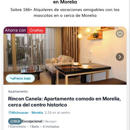
en Morelia
Sobre
166
+ Alquileres de vacaciones amigables con las
mascotas en o cerca de Morelia
Ahorra con
OneKey
Precio bajó
Apartamento
Rincon Canela: Apartamento comodo en Morelia,
cerca del centro historico
Aparcamiento
Balcón/Terraza
Michoacan
·
Morelia
3.29 mi al centro
Cocina
Internet
Excepcional
10.0
(
1 Revisar
)
1 Dormitorio
1 Baño
4 Invitados