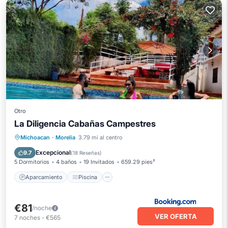
Otro
La Diligencia Cabañas Campestres
Aparcamiento
Piscina
Michoacan
·
Morelia
3.79 mi al centro
Balcón/Terraza
Vistas
Excepcional
9.7
(
18 Reseñas
)
5 Dormitorios
4 baños
19 Invitados
659.29 pies²
Aparcamiento
Piscina
€81
/noche
VER OFERTA
7
noches
-
€565