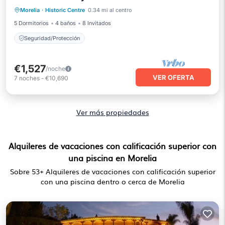
Morelia
·
Historic Centre
0.34 mi al centro
Seguridad/Protección
5 Dormitorios
4 baños
8 Invitados
Seguridad/Protección
€1,527
/noche
VER OFERTA
7
noches
-
€10,690
Ver más propiedades
Alquileres de vacaciones con calificación superior con
una piscina en Morelia
Sobre
53
+ Alquileres de vacaciones con calificación superior
con una piscina dentro o cerca de Morelia