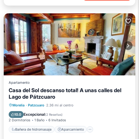
Apartamento
Casa del Sol descanso total! A unas calles del
Lago de Pátzcuaro
Bañera de hidromasaje
Aparcamiento
Morelia
·
Patzcuaro
2.36 mi al centro
Cocina
Internet
Excepcional
10.0
(
2 Reseñas
)
2 Dormitorios
1 Baño
6 Invitados
Bañera de hidromasaje
Aparcamiento