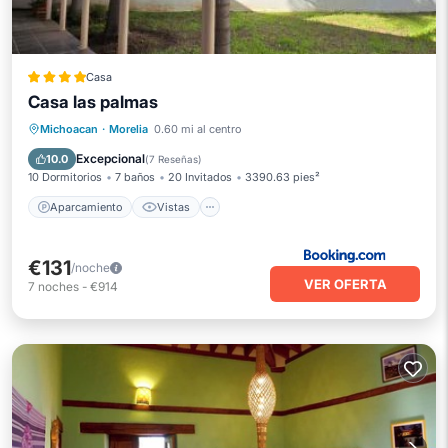
Casa
Casa las palmas
Aparcamiento
Vistas
Internet
Michoacan
·
Morelia
0.60 mi al centro
Apto para niños
Excepcional
10.0
(
7 Reseñas
)
10 Dormitorios
7 baños
20 Invitados
3390.63 pies²
Aparcamiento
Vistas
€131
/noche
VER OFERTA
7
noches
-
€914