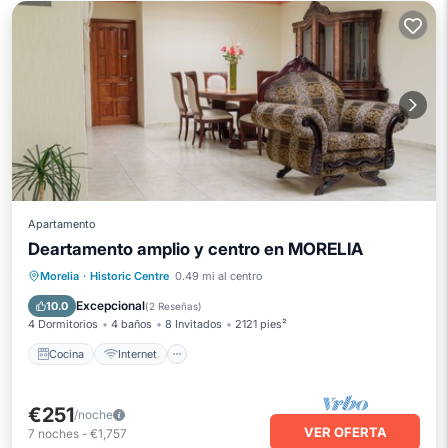
Apartamento
Deartamento amplio y centro en MORELIA
Cocina
Internet
Apto para niños
Morelia
·
Historic Centre
0.49 mi al centro
TV
Excepcional
10.0
(
2 Reseñas
)
4 Dormitorios
4 baños
8 Invitados
2121 pies²
Cocina
Internet
€251
/noche
VER OFERTA
7
noches
-
€1,757