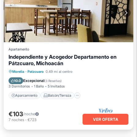
Apartamento
Independiente y Acogedor Departamento en
Pátzcuaro, Michoacán
Aparcamiento
Balcón/Terraza
Morelia
·
Patzcuaro
0.49 mi al centro
Cocina
Internet
Excepcional
10.0
(
3 Reseñas
)
3 Dormitorios
1 Baño
5 Invitados
Aparcamiento
Balcón/Terraza
€103
/noche
VER OFERTA
7
noches
-
€723