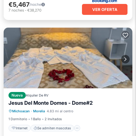
€5,467
/noche
VER OFERTA
7
noches
-
€38,270
Nueva
Alquiler De RV
Jesus Del Monte Domes - Dome#2
Internet
Se admiten mascotas
Michoacan
·
Morelia
4.83 mi al centro
Apto para niños
Lavandería
1 Dormitorio
1 Baño
2 Invitados
Internet
Se admiten mascotas