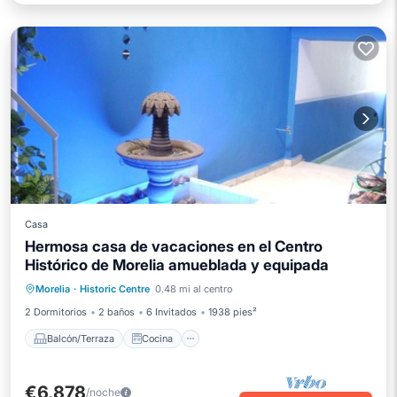
Casa
Hermosa casa de vacaciones en el Centro
Histórico de Morelia amueblada y equipada
Balcón/Terraza
Cocina
Internet
Morelia
·
Historic Centre
0.48 mi al centro
Lavandería
2 Dormitorios
2 baños
6 Invitados
1938 pies²
Balcón/Terraza
Cocina
€6,878
/noche