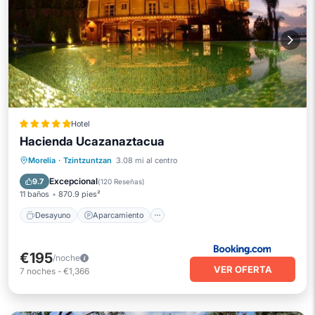
Hotel
Hacienda Ucazanaztacua
Desayuno
Aparcamiento
Piscina
Morelia
·
Tzintzuntzan
3.08 mi al centro
Balcón/Terraza
Excepcional
9.7
(
120 Reseñas
)
11 baños
870.9 pies²
Desayuno
Aparcamiento
€195
/noche
VER OFERTA
7
noches
-
€1,366