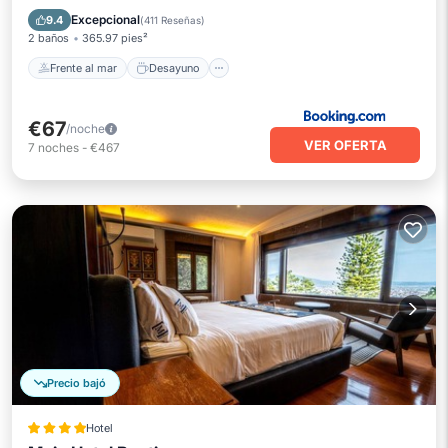
Aparcamiento
Piscina
Excepcional
9.4
(
411 Reseñas
)
2 baños
365.97 pies²
Frente al mar
Desayuno
€67
/noche
VER OFERTA
7
noches
-
€467
Precio bajó
Hotel