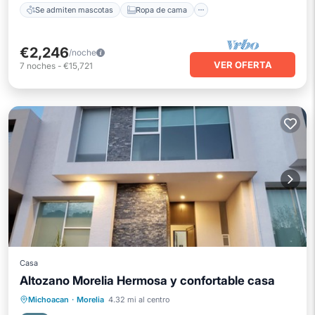
Se admiten mascotas
Ropa de cama
€2,246
/noche
VER OFERTA
7
noches
-
€15,721
Casa
Altozano Morelia Hermosa y confortable casa
Aparcamiento
Balcón/Terraza
Michoacan
·
Morelia
4.32 mi al centro