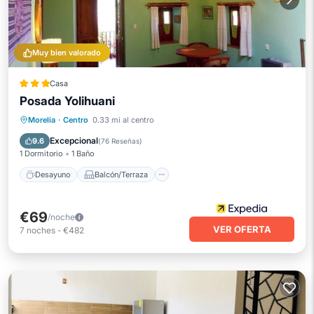
Muy bien valorado
Casa
Posada Yolihuani
Desayuno
Balcón/Terraza
Cocina
Morelia
·
Centro
0.33 mi al centro
Internet
Excepcional
9.6
(
76 Reseñas
)
1 Dormitorio
1 Baño
Desayuno
Balcón/Terraza
€69
/noche
VER OFERTA
7
noches
-
€482