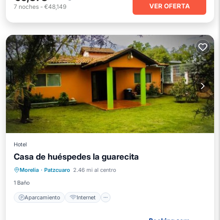
VER OFERTA
7
noches
-
€48,149
Hotel
Casa de huéspedes la guarecita
Aparcamiento
Internet
Morelia
·
Patzcuaro
2.46 mi al centro
Se admiten mascotas
Apto para niños
1 Baño
Aparcamiento
Internet