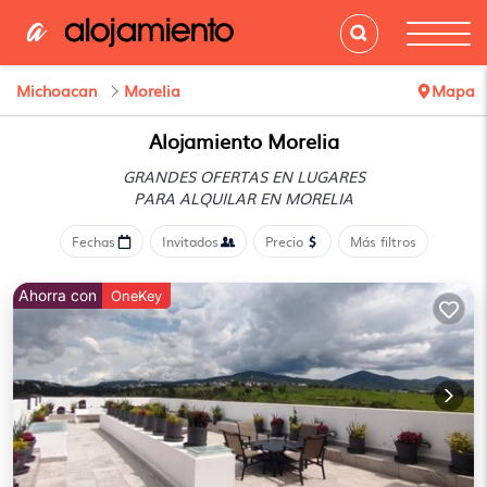
Michoacan
Morelia
Mapa
Alojamiento Morelia
GRANDES OFERTAS EN LUGARES
PARA ALQUILAR EN MORELIA
Fechas
Invitados
Precio
Más filtros
Ahorra con
OneKey