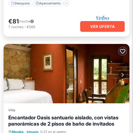
Desayuno
Aparcamiento
€81
/noche
VER OFERTA
7
noches
-
€565
Villa
Encantador Oasis santuario aislado, con vistas
panorámicas de 2 pisos de baño de invitados
Morelia
·
Ichupio
0.27 mi al centro