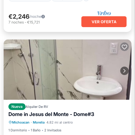
€2,246
/noche
VER OFERTA
7
noches
-
€15,721
Nueva
Alquiler De RV
Dome in Jesus del Monte - Dome#3
Se admiten mascotas
Ropa de cama
Michoacan
·
Morelia
4.82 mi al centro
Seguridad/Protección
1 Dormitorio
1 Baño
2 Invitados