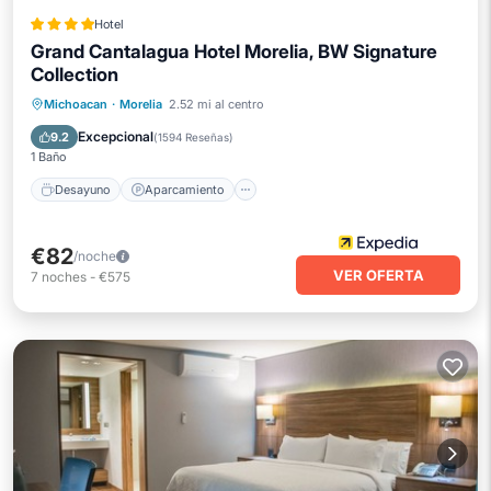
Hotel
Grand Cantalagua Hotel Morelia, BW Signature
Collection
Desayuno
Aparcamiento
Piscina
Michoacan
·
Morelia
2.52 mi al centro
Spa
Excepcional
9.2
(
1594 Reseñas
)
1 Baño
Desayuno
Aparcamiento
€82
/noche
VER OFERTA
7
noches
-
€575