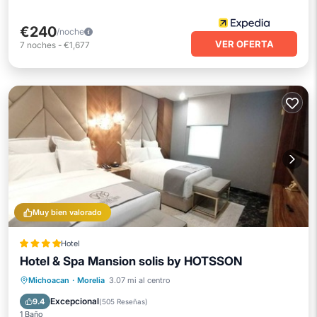
€240
/noche
VER OFERTA
7
noches
-
€1,677
Muy bien valorado
Hotel
Hotel & Spa Mansion solis by HOTSSON
Bañera de hidromasaje
Desayuno
Michoacan
·
Morelia
3.07 mi al centro
Aparcamiento
Piscina
Excepcional
9.4
(
505 Reseñas
)
1 Baño