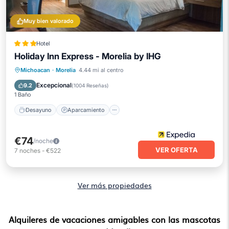
Muy bien valorado
Hotel
Holiday Inn Express - Morelia by IHG
Desayuno
Aparcamiento
Piscina
Michoacan
·
Morelia
4.44 mi al centro
Balcón/Terraza
Excepcional
9.2
(
1004 Reseñas
)
1 Baño
Desayuno
Aparcamiento
€74
/noche
VER OFERTA
7
noches
-
€522
Ver más propiedades
Alquileres de vacaciones amigables con las mascotas