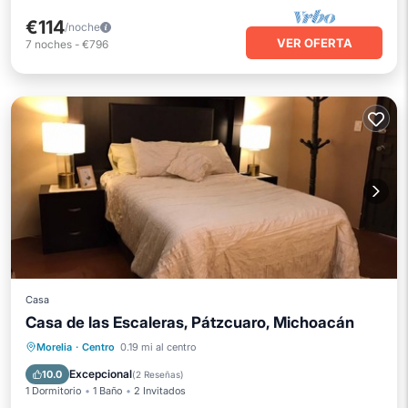
€114
/noche
VER OFERTA
7
noches
-
€796
Casa
Casa de las Escaleras, Pátzcuaro, Michoacán
Desayuno
Aparcamiento
Morelia
·
Centro
0.19 mi al centro
Balcón/Terraza
Cocina
Excepcional
10.0
(
2 Reseñas
)
1 Dormitorio
1 Baño
2 Invitados