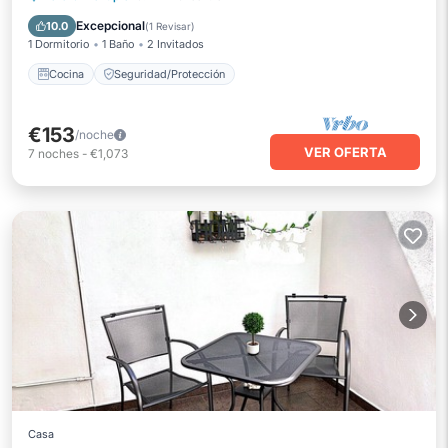
Cocina
Seguridad/Protección
Excepcional
10.0
(
1 Revisar
)
1 Dormitorio
1 Baño
2 Invitados
Cocina
Seguridad/Protección
€153
/noche
VER OFERTA
7
noches
-
€1,073
Casa