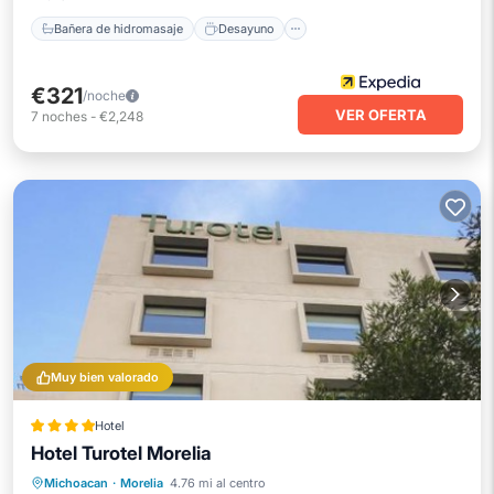
Bañera de hidromasaje
Desayuno
€321
/noche
VER OFERTA
7
noches
-
€2,248
Muy bien valorado
Hotel
Hotel Turotel Morelia
Frente al mar
Desayuno
Michoacan
·
Morelia
4.76 mi al centro