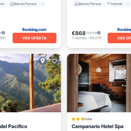
nto
Balcón/Terraza
Balcón/Terraza
Internet
€868
e
/noche
VER OFERTA
VER O
,561
7
noches
-
€6,075
Hotel
de hidromasaje
del Pacifico
Campanario Hotel Spa
iento
Balcón/Terraza