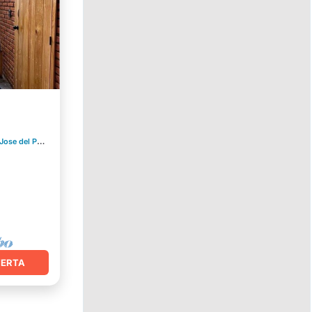
se del Pacifico
0.39 mi al centro
FERTA