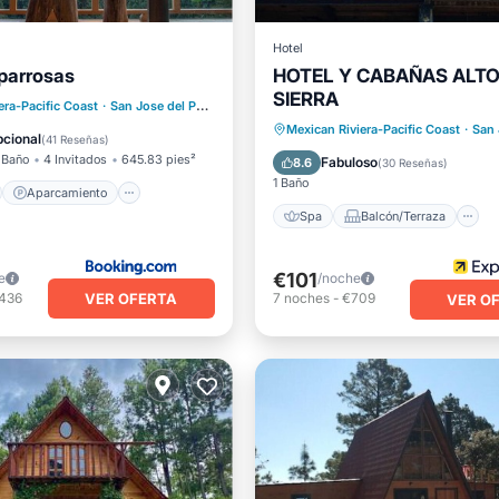
Hotel
parrosas
HOTEL Y CABAÑAS ALTO
SIERRA
no
Aparcamiento
era-Pacific Coast
·
San Jose del Pacifico
4.49 mi al centro
Spa
Balcón/Terraza
Mexican Riviera-Pacific Coast
·
San Jo
Terraza
Vistas
cional
(
41 Reseñas
)
Internet
 Baño
4 Invitados
645.83 pies²
Fabuloso
8.6
(
30 Reseñas
)
1 Baño
Aparcamiento
Spa
Balcón/Terraza
€101
e
/noche
VER OFERTA
,436
7
noches
-
€709
VER O