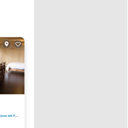
se del Pacifico
0.68 mi al centro