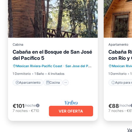
Cabina
Apartamento
Cabaña en el Bosque de San José
Cabaña Rí
del Pacífico 5
con Río y
Aparcamiento
Cocina
Apto pa
Mexican Riviera-Pacific Coast
·
San Jose del Pacifico
1.88 mi al centro
Mexican Rivi
Internet
Apto para niños
Segurid
1 Dormitorio
1 Baño
4 Invitados
1 Dormitorio
1
Aparcamiento
Cocina
Apto para 
€101
€88
/noche
/noche
7
noches
-
€710
7
noches
-
€6
VER OFERTA
Ve