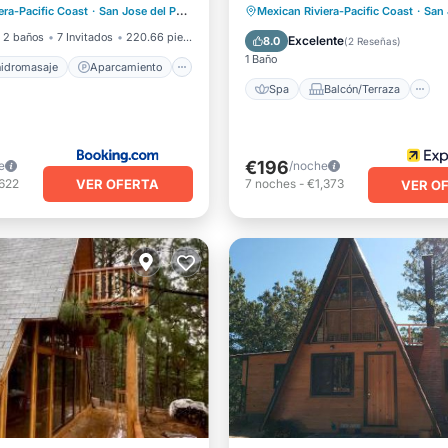
Spa
Balcón/Terraza
era-Pacific Coast
·
San Jose del Pacifico
1.50 mi al centro
Mexican Riviera-Pacific Coast
·
San Jo
Apto para niños
2 baños
7 Invitados
220.66 pies²
Excelente
8.0
(
2 Reseñas
)
1 Baño
hidromasaje
Aparcamiento
Spa
Balcón/Terraza
€196
e
/noche
VER OFERTA
,622
7
noches
-
€1,373
VER O