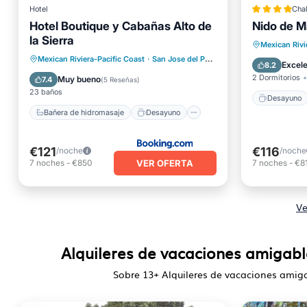
Hotel
Chal
Hotel Boutique y Cabañas Alto de
Nido de 
la Sierra
Desayu
Mexican Rivi
Bañera de hidromasaje
Desayuno
Mexican Riviera-Pacific Coast
·
San Jose del Pacifico
0.71 mi al centro
Balcón/
Excel
8.2
Aparcamiento
Balcón/Terraza
2 Dormitorios
Muy bueno
7.4
(
5 Reseñas
)
23 baños
Desayuno
Bañera de hidromasaje
Desayuno
€121
€116
/noche
/noche
VER OFERTA
7
noches
-
€850
7
noches
-
€8
Ve
Alquileres de vacaciones amigabl
Sobre
13
+ Alquileres de vacaciones amiga