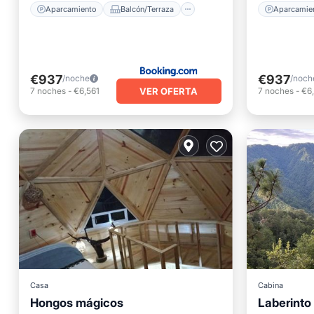
Aparcamiento
Balcón/Terraza
Aparcamie
€937
€937
/noche
/noch
VER OFERTA
7
noches
-
€6,561
7
noches
-
€6
Casa
Cabina
Bañera 
Hongos mágicos
Laberinto 
Desayuno
Aparcamiento
Aparcam