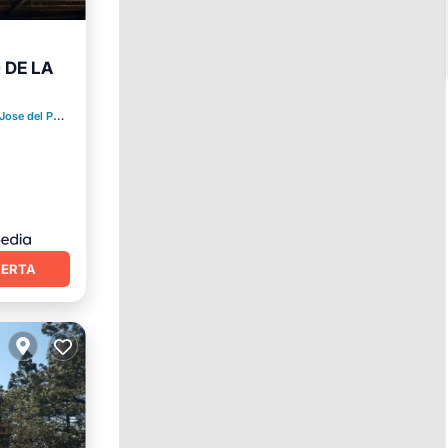
 DE LA
Cocina
se del Pacifico
0.11 mi al centro
FERTA