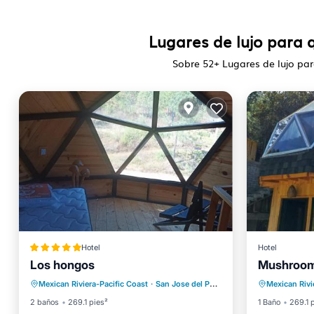
Lugares de lujo para 
Sobre
52
+ Lugares de lujo pa
Hotel
Hotel
Los hongos
Mushroom
Aparcamiento
Balcón/Terraza
Aparcam
Mexican Riviera-Pacific Coast
·
San Jose del Pacifico
0.10 mi al centro
Mexican Rivi
Vistas
Se admiten mascotas
Vistas
2 baños
269.1 pies²
1 Baño
269.1 