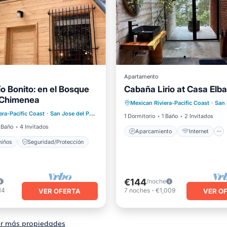
Apartamento
o Bonito: en el Bosque
Cabaña Lirio at Casa Elba
Aparcamiento
Internet
 Chimenea
ra niños
Mexican Riviera-Pacific Coast
·
San Jo
Apto para niños
TV
era-Pacific Coast
·
San Jose del Pacifico
4.36 mi al centro
ad/Protección
1 Dormitorio
1 Baño
2 Invitados
 Baño
4 Invitados
Aparcamiento
Internet
niños
Seguridad/Protección
€144
/noche
14
7
noches
-
€1,009
VER OFERTA
VER O
r más propiedades