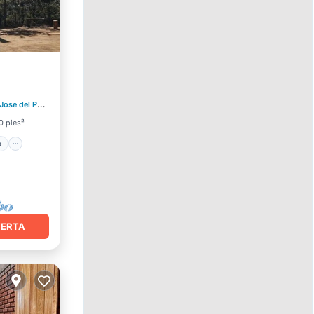
raza
se del Pacifico
0.87 mi al centro
0 pies²
a
FERTA