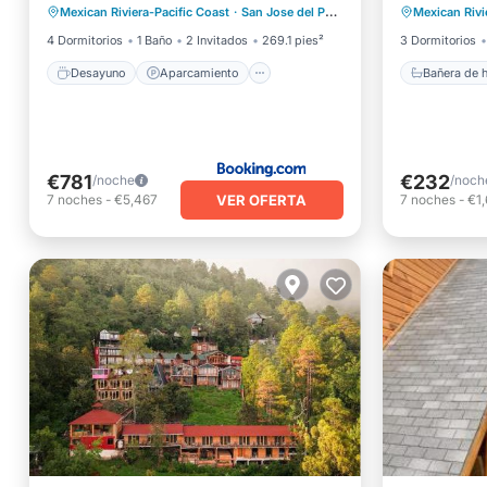
Mexican Riviera-Pacific Coast
·
San Jose del Pacifico
0.10 mi al centro
Mexican Rivi
Balcón/Terraza
Vistas
Internet
4 Dormitorios
1 Baño
2 Invitados
269.1 pies²
3 Dormitorios
Desayuno
Aparcamiento
Bañera de 
€781
€232
/noche
/noch
VER OFERTA
7
noches
-
€5,467
7
noches
-
€1