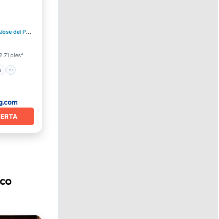
raza
se del Pacifico
1.08 mi al centro
des
2.71 pies²
a
FERTA
ico