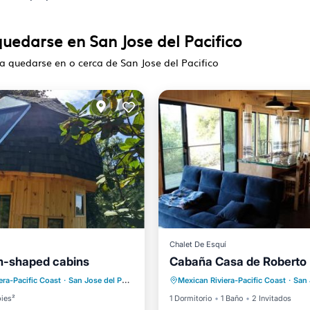
quedarse en San Jose del Pacifico
ra quedarse en o cerca de San Jose del Pacifico
Chalet De Esquí
Balcón/Terraza
Internet
-shaped cabins
Cabaña Casa de Roberto
iento
Balcón/Terraza
Se admiten mascotas
era-Pacific Coast
·
San Jose del Pacifico
0.10 mi al centro
Mexican Riviera-Pacific Coast
·
San Jo
Seguridad/Protección
Seguridad/Protección
pies²
1 Dormitorio
1 Baño
2 Invitados