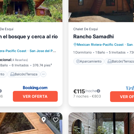
 De Esquí
Chalet De Esquí
 el bosque y cerca al río
Rancho Samadhi
Aparcamiento
Balcón/Ter
Mexican Riviera-Pacific Coast
·
San Jo
Cocina
Apto para niños
iento
Balcón/Terraza
era-Pacific Coast
·
San Jose del Pacifico
3.93 mi al centro
1 Dormitorio
1 Baño
5 Invitados
73
Internet
cional
(
4 Reseñas
)
Aparcamiento
Balcón/Terraz
 Baño
6 Invitados
376.74 pies²
nto
Balcón/Terraza
€115
/noche
VER OFERTA
16
7
noches
-
€803
VER O