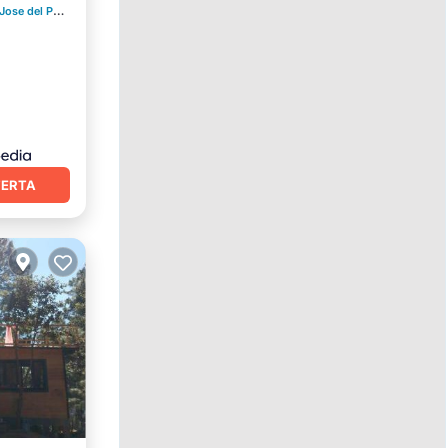
Internet
se del Pacifico
4.47 mi al centro
FERTA