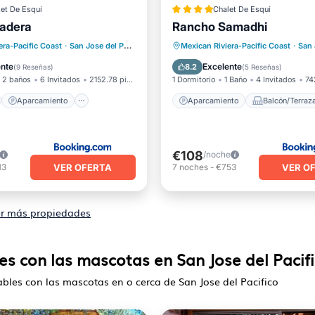
et De Esquí
Chalet De Esquí
Madera
Rancho Samadhi
no
Aparcamiento
Aparcamiento
Balcón/Ter
era-Pacific Coast
·
San Jose del Pacifico
1.38 mi al centro
Mexican Riviera-Pacific Coast
·
San Jo
Terraza
Vistas
Vistas
Deportes/Activida
ente
Excelente
8.2
(
9 Reseñas
)
(
5 Reseñas
)
2 baños
6 Invitados
2152.78 pies²
1 Dormitorio
1 Baño
4 Invitados
74
Aparcamiento
Aparcamiento
Balcón/Terraz
€108
/noche
VER OFERTA
VER O
13
7
noches
-
€753
r más propiedades
es con las mascotas en San Jose del Pacif
bles con las mascotas en o cerca de San Jose del Pacifico