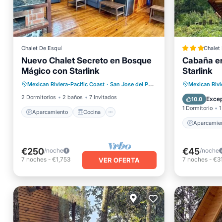
Chalet De Esquí
Chalet
Nuevo Chalet Secreto en Bosque
Cabaña en
Mágico con Starlink
Starlink
Aparcamiento
Cocina
Aparcam
Mexican Riviera-Pacific Coast
·
San Jose del Pacifico
1.39 mi al centro
Mexican Rivi
Internet
Apto para niños
Vistas
2 Dormitorios
2 baños
7 Invitados
Excep
10.0
1 Dormitorio
1
Aparcamiento
Cocina
Aparcamie
€250
€45
/noche
/noche
7
noches
-
€1,753
7
noches
-
€3
VER OFERTA