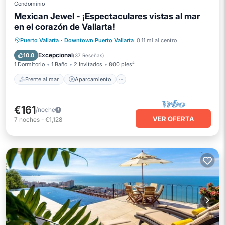
Condominio
Mexican Jewel - ¡Espectaculares vistas al mar
en el corazón de Vallarta!
Frente al mar
Aparcamiento
Piscina
Puerto Vallarta
·
Downtown Puerto Vallarta
0.11 mi al centro
Vista al mar
Excepcional
10.0
(
37 Reseñas
)
1 Dormitorio
1 Baño
2 Invitados
800 pies²
Frente al mar
Aparcamiento
€161
/noche
VER OFERTA
7
noches
-
€1,128