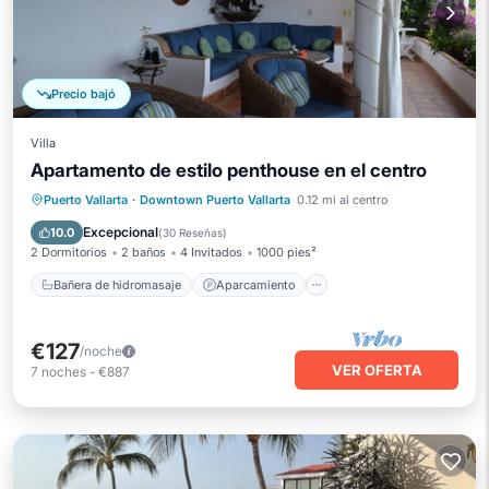
Precio bajó
Villa
Apartamento de estilo penthouse en el centro
Bañera de hidromasaje
Aparcamiento
Puerto Vallarta
·
Downtown Puerto Vallarta
0.12 mi al centro
Piscina
Balcón/Terraza
Excepcional
10.0
(
30 Reseñas
)
2 Dormitorios
2 baños
4 Invitados
1000 pies²
Bañera de hidromasaje
Aparcamiento
€127
/noche
VER OFERTA
7
noches
-
€887