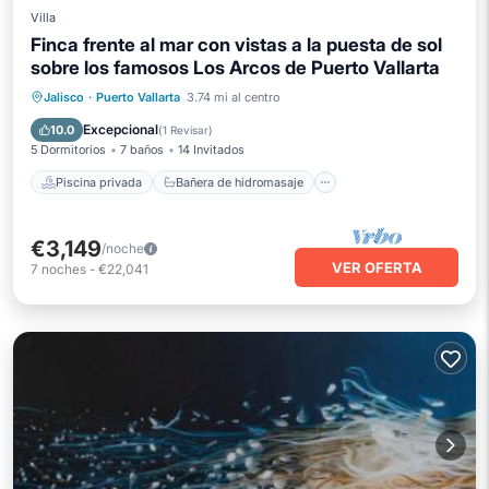
Villa
Finca frente al mar con vistas a la puesta de sol
sobre los famosos Los Arcos de Puerto Vallarta
Piscina privada
Bañera de hidromasaje
Jalisco
·
Puerto Vallarta
3.74 mi al centro
Desayuno
Aparcamiento
Excepcional
10.0
(
1 Revisar
)
5 Dormitorios
7 baños
14 Invitados
Piscina privada
Bañera de hidromasaje
€3,149
/noche
VER OFERTA
7
noches
-
€22,041