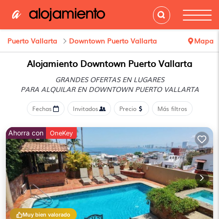
Puerto Vallarta
Downtown Puerto Vallarta
Mapa
Alojamiento Downtown Puerto Vallarta
GRANDES OFERTAS EN LUGARES
PARA ALQUILAR EN DOWNTOWN PUERTO VALLARTA
Fechas
Invitados
Precio
Más filtros
Ahorra con
OneKey
Muy bien valorado