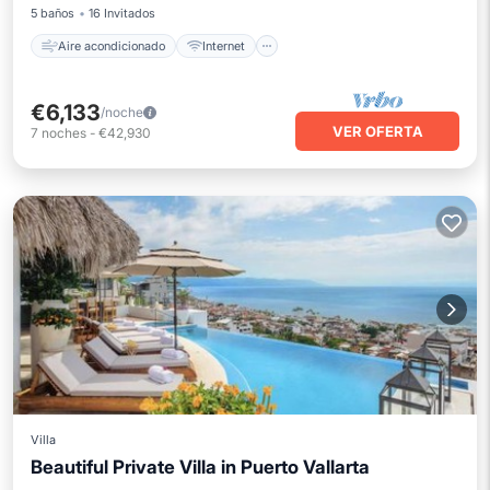
5 baños
16 Invitados
Aire acondicionado
Internet
€6,133
/noche
VER OFERTA
7
noches
-
€42,930
Villa
Beautiful Private Villa in Puerto Vallarta
Frente al mar
Desayuno