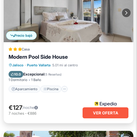
Precio bajó
Casa
Modern Pool Side House
Aparcamiento
Piscina
Jalisco
·
Puerto Vallarta
5.01 mi al centro
Balcón/Terraza
Cocina
Excepcional
10.0
(
5 Reseñas
)
1 Dormitorio
1 Baño
Aparcamiento
Piscina
€127
/noche
VER OFERTA
7
noches
-
€886