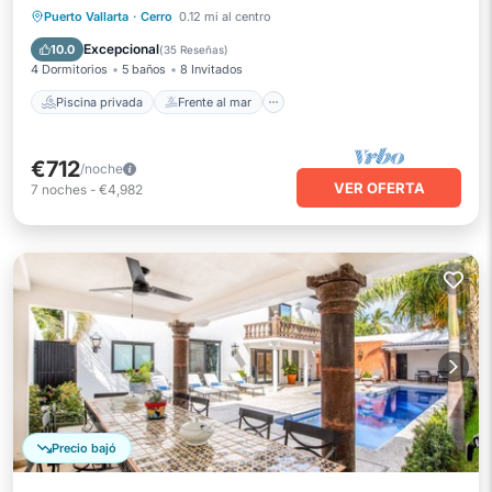
Piscina privada
Frente al mar
Puerto Vallarta
·
Cerro
0.12 mi al centro
Aparcamiento
Piscina
Excepcional
10.0
(
35 Reseñas
)
4 Dormitorios
5 baños
8 Invitados
Piscina privada
Frente al mar
€712
/noche
VER OFERTA
7
noches
-
€4,982
Precio bajó