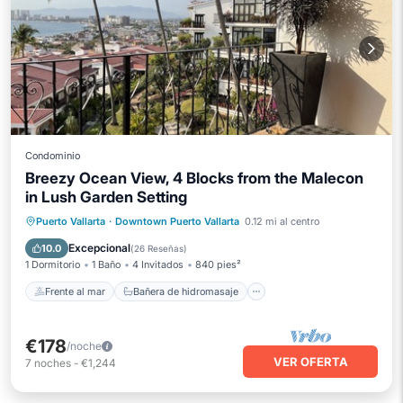
Condominio
Breezy Ocean View, 4 Blocks from the Malecon
in Lush Garden Setting
Frente al mar
Bañera de hidromasaje
Puerto Vallarta
·
Downtown Puerto Vallarta
0.12 mi al centro
Piscina
Vista al mar
Excepcional
10.0
(
26 Reseñas
)
1 Dormitorio
1 Baño
4 Invitados
840 pies²
Frente al mar
Bañera de hidromasaje
€178
/noche
VER OFERTA
7
noches
-
€1,244