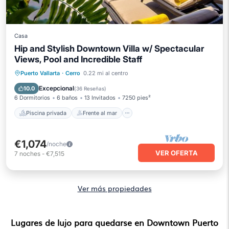
Casa
Hip and Stylish Downtown Villa w/ Spectacular
Views, Pool and Incredible Staff
Piscina privada
Frente al mar
Puerto Vallarta
·
Cerro
0.22 mi al centro
Desayuno
Piscina
Excepcional
10.0
(
36 Reseñas
)
6 Dormitorios
6 baños
13 Invitados
7250 pies²
Piscina privada
Frente al mar
€1,074
/noche
VER OFERTA
7
noches
-
€7,515
Ver más propiedades
Lugares de lujo para quedarse en Downtown Puerto