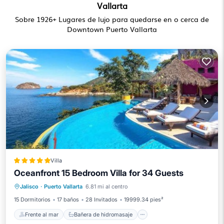
Vallarta
Sobre
1926
+ Lugares de lujo para quedarse en o cerca de
Downtown Puerto Vallarta
Villa
Oceanfront 15 Bedroom Villa for 34 Guests
Frente al mar
Bañera de hidromasaje
Jalisco
·
Puerto Vallarta
6.81 mi al centro
Desayuno
Aparcamiento
15 Dormitorios
17 baños
28 Invitados
19999.34 pies²
Frente al mar
Bañera de hidromasaje