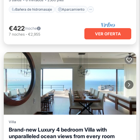
3 baños
6 Invitados
2500 pies²
Bañera de hidromasaje
Aparcamiento
€422
/noche
VER OFERTA
7
noches
-
€2,955
Villa
Brand-new Luxury 4 bedroom Villa with
unparalleled ocean views from every room