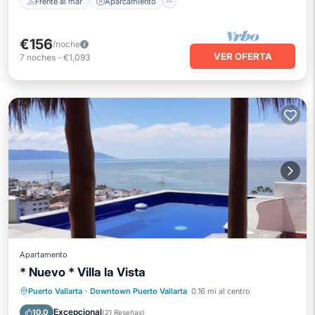
Frente al mar
Aparcamiento
€156
/noche
VER OFERTA
7
noches
-
€1,093
Apartamento
* Nuevo * Villa la Vista
Piscina privada
Frente al mar
Puerto Vallarta
·
Downtown Puerto Vallarta
0.16 mi al centro
Aparcamiento
Piscina
Excepcional
10.0
(
21 Reseñas
)