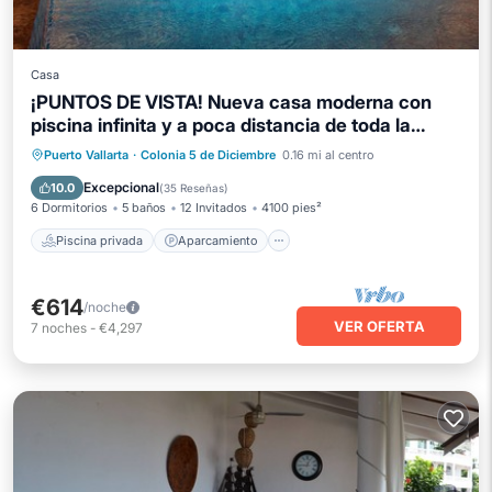
Casa
¡PUNTOS DE VISTA! Nueva casa moderna con
piscina infinita y a poca distancia de toda la
acción
Piscina privada
Aparcamiento
Puerto Vallarta
·
Colonia 5 de Diciembre
0.16 mi al centro
Piscina
Vista al mar
Excepcional
10.0
(
35 Reseñas
)
6 Dormitorios
5 baños
12 Invitados
4100 pies²
Piscina privada
Aparcamiento
€614
/noche
VER OFERTA
7
noches
-
€4,297