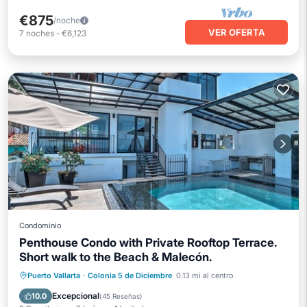
€875
/noche
VER OFERTA
7
noches
-
€6,123
Condominio
Penthouse Condo with Private Rooftop Terrace.
Short walk to the Beach & Malecón.
Frente al mar
Bañera de hidromasaje
Puerto Vallarta
·
Colonia 5 de Diciembre
0.13 mi al centro
Aparcamiento
Piscina
Excepcional
10.0
(
45 Reseñas
)