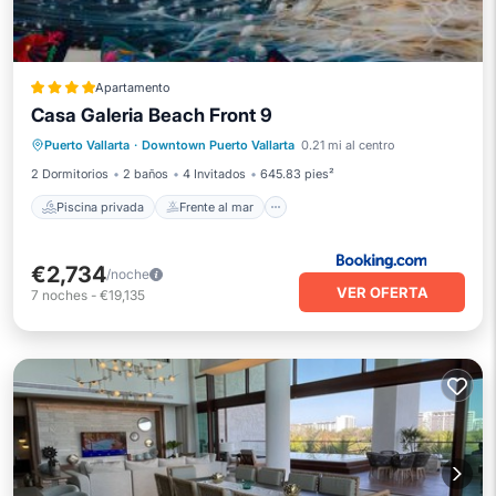
Apartamento
Casa Galeria Beach Front 9
Piscina privada
Frente al mar
Puerto Vallarta
·
Downtown Puerto Vallarta
0.21 mi al centro
Piscina
Vista al mar
2 Dormitorios
2 baños
4 Invitados
645.83 pies²
Piscina privada
Frente al mar
€2,734
/noche
VER OFERTA
7
noches
-
€19,135