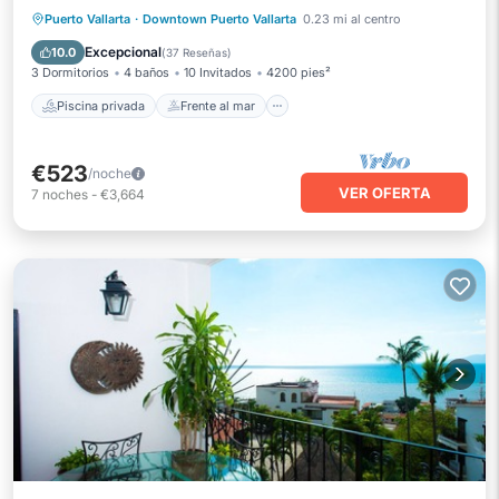
Piscina privada
Frente al mar
Puerto Vallarta
·
Downtown Puerto Vallarta
0.23 mi al centro
Bañera de hidromasaje
Desayuno
Excepcional
10.0
(
37 Reseñas
)
3 Dormitorios
4 baños
10 Invitados
4200 pies²
Piscina privada
Frente al mar
€523
/noche
VER OFERTA
7
noches
-
€3,664