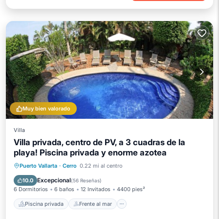
Muy bien valorado
Villa
Villa privada, centro de PV, a 3 cuadras de la
playa! Piscina privada y enorme azotea
Piscina privada
Frente al mar
Puerto Vallarta
·
Cerro
0.22 mi al centro
Bañera de hidromasaje
Desayuno
Excepcional
10.0
(
56 Reseñas
)
6 Dormitorios
6 baños
12 Invitados
4400 pies²
Piscina privada
Frente al mar