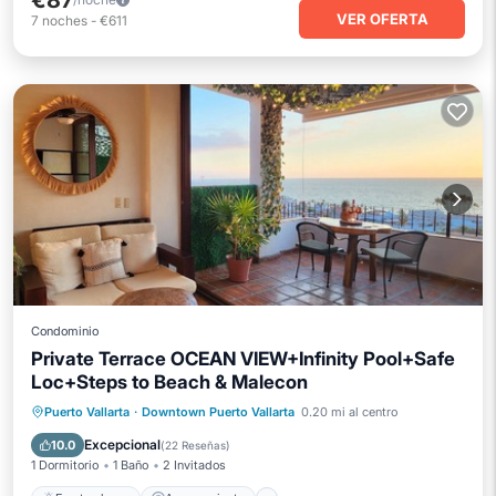
€87
VER OFERTA
7
noches
-
€611
Condominio
Private Terrace OCEAN VIEW+Infinity Pool+Safe
Loc+Steps to Beach & Malecon
Frente al mar
Aparcamiento
Piscina
Puerto Vallarta
·
Downtown Puerto Vallarta
0.20 mi al centro
Vista al mar
Excepcional
10.0
(
22 Reseñas
)
1 Dormitorio
1 Baño
2 Invitados