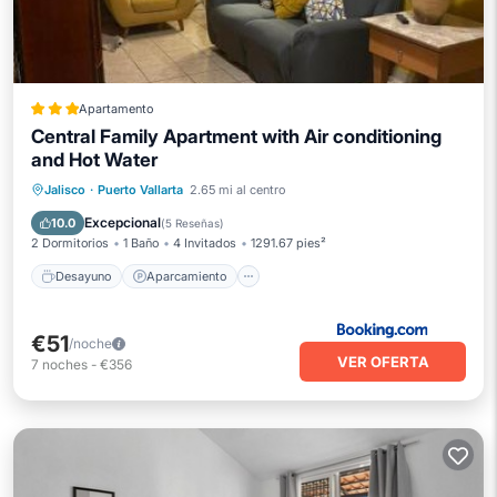
Apartamento
Central Family Apartment with Air conditioning
and Hot Water
Desayuno
Aparcamiento
Jalisco
·
Puerto Vallarta
2.65 mi al centro
Aire acondicionado
Internet
Excepcional
10.0
(
5 Reseñas
)
2 Dormitorios
1 Baño
4 Invitados
1291.67 pies²
Desayuno
Aparcamiento
€51
/noche
VER OFERTA
7
noches
-
€356