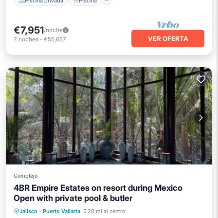
Piscina privada
Piscina
€7,951
/noche
VER OFERTA
7
noches
-
€55,657
Complejo
4BR Empire Estates on resort during Mexico
Open with private pool & butler
Aire acondicionado
Internet
Jalisco
·
Puerto Vallarta
5.20 mi al centro
Apto para niños
Lavandería