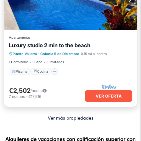
Apartamento
Luxury studio 2 min to the beach
Piscina
Cocina
Aire acondicionado
Puerto Vallarta
·
Colonia 5 de Diciembre
0.15 mi al centro
Internet
1 Dormitorio
1 Baño
3 Invitados
Piscina
Cocina
€2,502
/noche
VER OFERTA
7
noches
-
€17,516
Ver más propiedades
Alquileres de vacaciones con calificación superior con