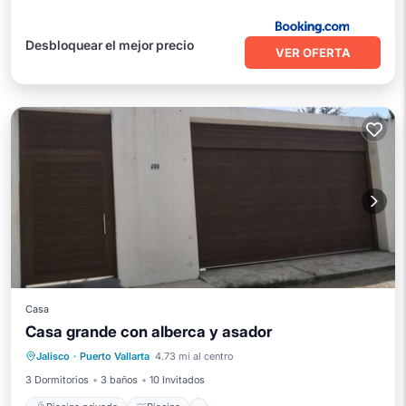
Desbloquear el mejor precio
VER OFERTA
Casa
Casa grande con alberca y asador
Piscina privada
Piscina
Jalisco
·
Puerto Vallarta
4.73 mi al centro
Balcón/Terraza
Cocina
3 Dormitorios
3 baños
10 Invitados