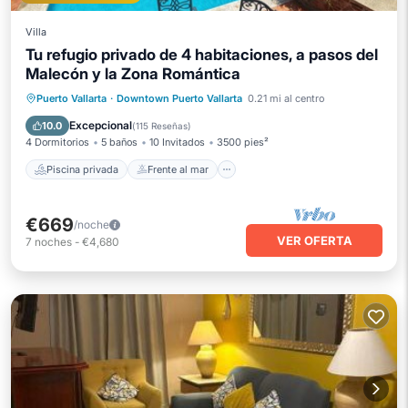
Villa
Tu refugio privado de 4 habitaciones, a pasos del
Malecón y la Zona Romántica
Piscina privada
Frente al mar
Puerto Vallarta
·
Downtown Puerto Vallarta
0.21 mi al centro
Bañera de hidromasaje
Desayuno
Excepcional
10.0
(
115 Reseñas
)
4 Dormitorios
5 baños
10 Invitados
3500 pies²
Piscina privada
Frente al mar
€669
/noche
VER OFERTA
7
noches
-
€4,680