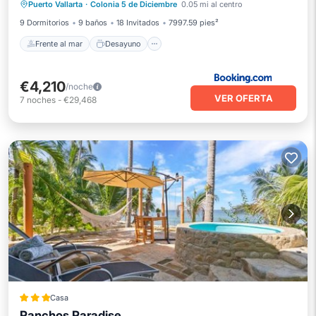
Puerto Vallarta
·
Colonia 5 de Diciembre
0.05 mi al centro
Aparcamiento
Piscina
9 Dormitorios
9 baños
18 Invitados
7997.59 pies²
Frente al mar
Desayuno
€4,210
/noche
VER OFERTA
7
noches
-
€29,468
Casa
Panchos Paradise