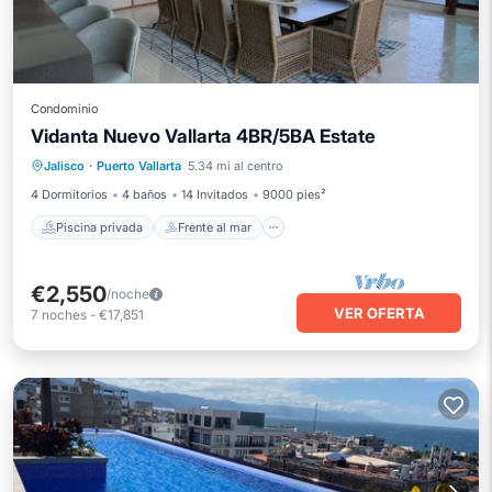
Condominio
Vidanta Nuevo Vallarta 4BR/5BA Estate
Piscina privada
Frente al mar
Jalisco
·
Puerto Vallarta
5.34 mi al centro
Bañera de hidromasaje
Aparcamiento
4 Dormitorios
4 baños
14 Invitados
9000 pies²
Piscina privada
Frente al mar
€2,550
/noche
VER OFERTA
7
noches
-
€17,851