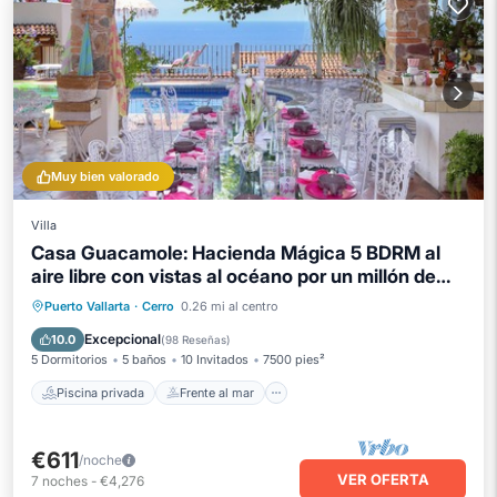
Muy bien valorado
Villa
Casa Guacamole: Hacienda Mágica 5 BDRM al
aire libre con vistas al océano por un millón de
dólares
Piscina privada
Frente al mar
Puerto Vallarta
·
Cerro
0.26 mi al centro
Desayuno
Aparcamiento
Excepcional
10.0
(
98 Reseñas
)
5 Dormitorios
5 baños
10 Invitados
7500 pies²
Piscina privada
Frente al mar
€611
/noche
VER OFERTA
7
noches
-
€4,276