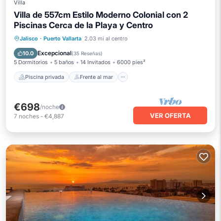
Villa
Villa de 557cm Estilo Moderno Colonial con 2
Piscinas Cerca de la Playa y Centro
Piscina privada
Frente al mar
Jalisco
·
Puerto Vallarta
2.03 mi al centro
Bañera de hidromasaje
Desayuno
Excepcional
10.0
(
35 Reseñas
)
5 Dormitorios
5 baños
14 Invitados
6000 pies²
Piscina privada
Frente al mar
€698
/noche
VER OFERTA
7
noches
-
€4,887