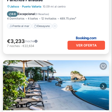
Frente al mar
Desayuno
Jalisco
·
Puerto Vallarta
10.09 mi al centro
Aparcamiento
Piscina
Excepcional
9.6
(
9 Reseñas
)
4 Dormitorios
4 baños
12 Invitados
489.75 pies²
Frente al mar
Desayuno
€3,233
/noche
VER OFERTA
7
noches
-
€22,634