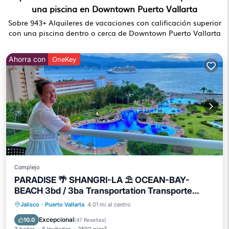
una piscina en Downtown Puerto Vallarta
Sobre
943
+ Alquileres de vacaciones con calificación superior
con una piscina dentro o cerca de Downtown Puerto Vallarta
Ahorra con
OneKey
Complejo
PARADISE 🌴 SHANGRI-LA ⛱ OCEAN-BAY-
BEACH 3bd / 3ba Transportation Transporte
gratuito al aeropuerto
Bañera de hidromasaje
Aparcamiento
Jalisco
·
Puerto Vallarta
4.01 mi al centro
Piscina
Spa
Excepcional
10.0
(
47 Reseñas
)