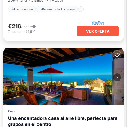
2 Dormitorios
2 baños
4 Invitados
Frente al mar
Bañera de hidromasaje
€216
/noche
VER OFERTA
7
noches
-
€1,510
Casa
Una encantadora casa al aire libre, perfecta para
grupos en el centro