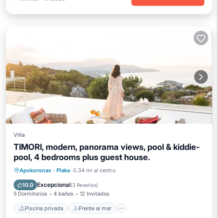
Villa
TIMORI, modern, panorama views, pool & kiddie-
pool, 4 bedrooms plus guest house.
Piscina privada
Frente al mar
Apokoronas
·
Plaka
0.34 mi al centro
Aparcamiento
Piscina
Excepcional
10.0
(
3 Reseñas
)
5 Dormitorios
4 baños
12 Invitados
Piscina privada
Frente al mar