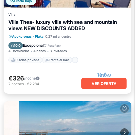
Precio bajó
Villa
Villa Thea- luxury villa with sea and mountain
views NEW DISCOUNTS ADDED
Piscina privada
Frente al mar
Apokoronas
·
Plaka
0.27 mi al centro
Aparcamiento
Piscina
Excepcional
10.0
(
7 Reseñas
)
4 Dormitorios
4 baños
8 Invitados
Piscina privada
Frente al mar
€326
/noche
VER OFERTA
7
noches
-
€2,284