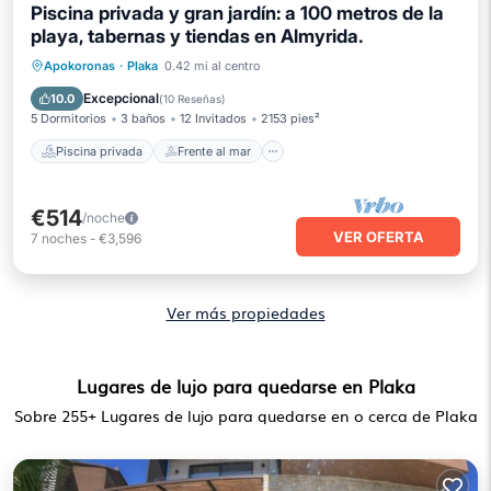
Piscina privada y gran jardín: a 100 metros de la
playa, tabernas y tiendas en Almyrida.
Piscina privada
Frente al mar
Apokoronas
·
Plaka
0.42 mi al centro
Aparcamiento
Piscina
Excepcional
10.0
(
10 Reseñas
)
5 Dormitorios
3 baños
12 Invitados
2153 pies²
Piscina privada
Frente al mar
€514
/noche
VER OFERTA
7
noches
-
€3,596
Ver más propiedades
Lugares de lujo para quedarse en Plaka
Sobre
255
+ Lugares de lujo para quedarse en o cerca de Plaka