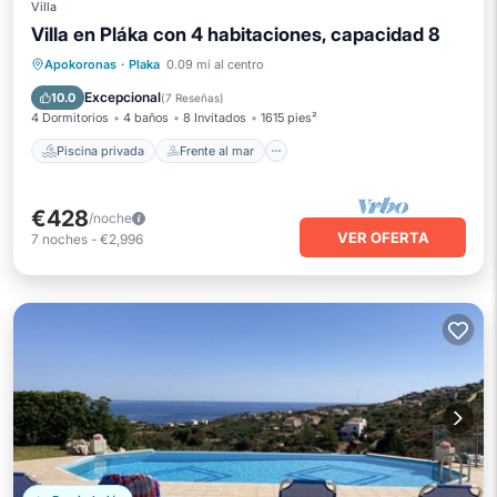
Villa
Villa en Pláka con 4 habitaciones, capacidad 8
Piscina privada
Frente al mar
Apokoronas
·
Plaka
0.09 mi al centro
Aparcamiento
Piscina
Excepcional
10.0
(
7 Reseñas
)
4 Dormitorios
4 baños
8 Invitados
1615 pies²
Piscina privada
Frente al mar
€428
/noche
VER OFERTA
7
noches
-
€2,996