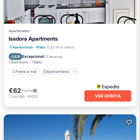
Apartamento
Isadora Apartments
Frente al mar
Aparcamiento
Apokoronas
·
Plaka
0.32 mi al centro
Vista al mar
Balcón/Terraza
Excepcional
9.8
(
17 Reseñas
)
1 Dormitorio
1 Baño
Frente al mar
Aparcamiento
€62
/noche
VER OFERTA
7
noches
-
€433