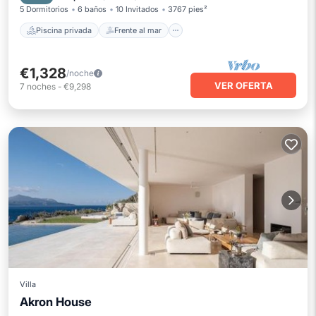
5 Dormitorios
6 baños
10 Invitados
3767 pies²
Piscina privada
Frente al mar
€1,328
/noche
VER OFERTA
7
noches
-
€9,298
Villa
Frente al mar
Akron House
Estación de carga para vehículos eléctricos