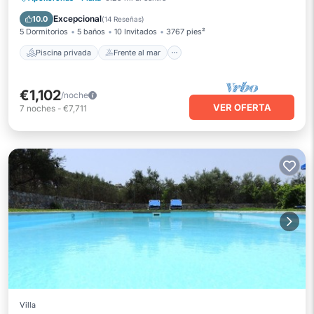
Aparcamiento
Piscina
Excepcional
10.0
(
14 Reseñas
)
5 Dormitorios
5 baños
10 Invitados
3767 pies²
Piscina privada
Frente al mar
€1,102
/noche
VER OFERTA
7
noches
-
€7,711
Villa