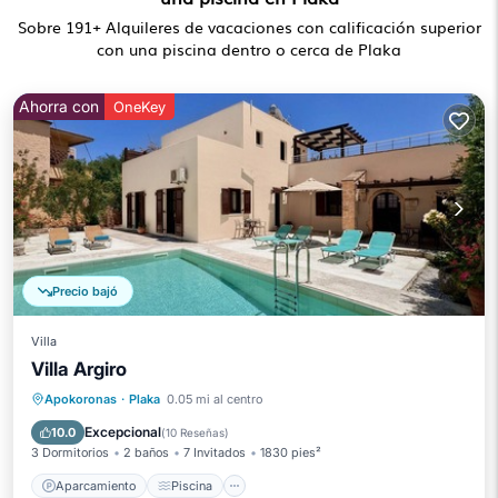
Sobre
191
+ Alquileres de vacaciones con calificación superior
con una piscina dentro o cerca de Plaka
Ahorra con
OneKey
Precio bajó
Villa
Villa Argiro
Aparcamiento
Piscina
Apokoronas
·
Plaka
0.05 mi al centro
Balcón/Terraza
Cocina
Excepcional
10.0
(
10 Reseñas
)
3 Dormitorios
2 baños
7 Invitados
1830 pies²
Aparcamiento
Piscina