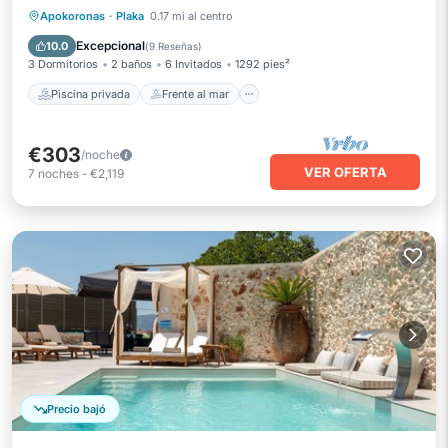
Piscina privada
Frente al mar
Apokoronas
·
Plaka
0.17 mi al centro
Bañera de hidromasaje
Aparcamiento
Excepcional
10.0
(
9 Reseñas
)
3 Dormitorios
2 baños
6 Invitados
1292 pies²
Piscina privada
Frente al mar
€303
/noche
VER OFERTA
7
noches
-
€2,119
Precio bajó