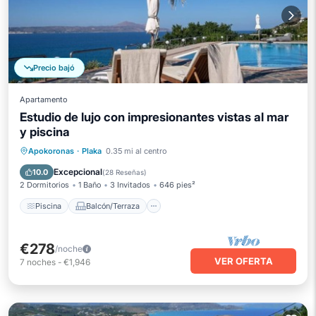
Precio bajó
Apartamento
Estudio de lujo con impresionantes vistas al mar
y piscina
Piscina
Balcón/Terraza
Cocina
Apokoronas
·
Plaka
0.35 mi al centro
Aire acondicionado
Excepcional
10.0
(
28 Reseñas
)
2 Dormitorios
1 Baño
3 Invitados
646 pies²
Piscina
Balcón/Terraza
€278
/noche
VER OFERTA
7
noches
-
€1,946