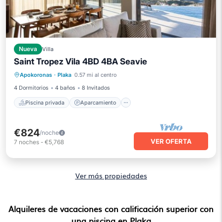
Nueva
Villa
Saint Tropez Vila 4BD 4BA Seavie
Piscina privada
Aparcamiento
Apokoronas
·
Plaka
0.57 mi al centro
Piscina
Balcón/Terraza
4 Dormitorios
4 baños
8 Invitados
Piscina privada
Aparcamiento
€824
/noche
VER OFERTA
7
noches
-
€5,768
Ver más propiedades
Alquileres de vacaciones con calificación superior con
una piscina en Plaka