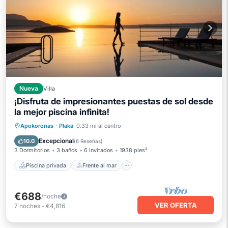
Nueva
Villa
¡Disfruta de impresionantes puestas de sol desde
la mejor piscina infinita!
Piscina privada
Frente al mar
Apokoronas
·
Plaka
0.33 mi al centro
Bañera de hidromasaje
Aparcamiento
Excepcional
10.0
(
6 Reseñas
)
3 Dormitorios
3 baños
6 Invitados
1938 pies²
Piscina privada
Frente al mar
€688
/noche
VER OFERTA
7
noches
-
€4,816