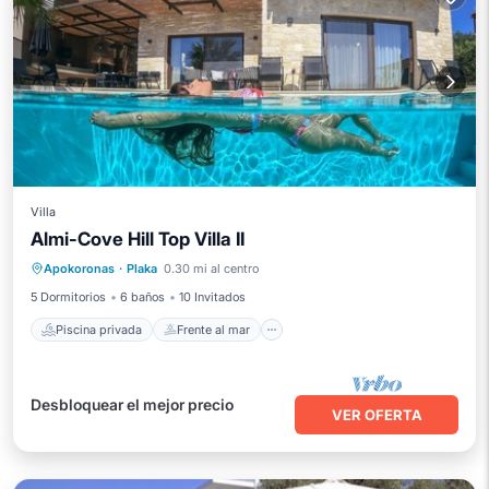
Villa
Almi-Cove Hill Top Villa II
Piscina privada
Frente al mar
Apokoronas
·
Plaka
0.30 mi al centro
Bañera de hidromasaje
Aparcamiento
5 Dormitorios
6 baños
10 Invitados
Piscina privada
Frente al mar
Desbloquear el mejor precio
VER OFERTA