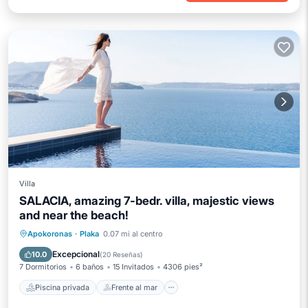
Villa
SALACIA, amazing 7-bedr. villa, majestic views
and near the beach!
Piscina privada
Frente al mar
Apokoronas
·
Plaka
0.07 mi al centro
Bañera de hidromasaje
Desayuno
Excepcional
10.0
(
20 Reseñas
)
7 Dormitorios
6 baños
15 Invitados
4306 pies²
Piscina privada
Frente al mar