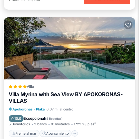
Villa
Villa Myrina with Sea View BY APOKORONAS-
VILLAS
Frente al mar
Aparcamiento
Piscina
Apokoronas
·
Plaka
0.07 mi al centro
Vista al mar
Excepcional
10.0
(
4 Reseñas
)
5 Dormitorios
2 baños
10 Invitados
1722.23 pies²
Frente al mar
Aparcamiento