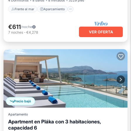
4 Dormitorios
8 baños
8 Invitados
3229 pies²
Frente al mar
Aparcamiento
€611
/noche
VER OFERTA
7
noches
-
€4,278
Precio bajó
Apartamento
Apartment en Pláka con 3 habitaciones,
capacidad 6