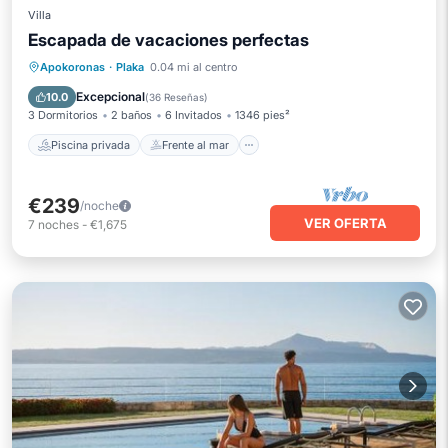
Villa
Escapada de vacaciones perfectas
Piscina privada
Frente al mar
Apokoronas
·
Plaka
0.04 mi al centro
Aparcamiento
Piscina
Excepcional
10.0
(
36 Reseñas
)
3 Dormitorios
2 baños
6 Invitados
1346 pies²
Piscina privada
Frente al mar
€239
/noche
VER OFERTA
7
noches
-
€1,675