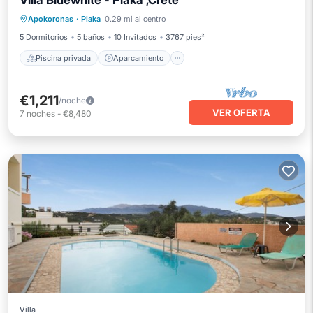
Villa Bluewhite - Pláka ,Crete
Piscina privada
Aparcamiento
Apokoronas
·
Plaka
0.29 mi al centro
Piscina
Balcón/Terraza
5 Dormitorios
5 baños
10 Invitados
3767 pies²
Piscina privada
Aparcamiento
€1,211
/noche
VER OFERTA
7
noches
-
€8,480
Villa