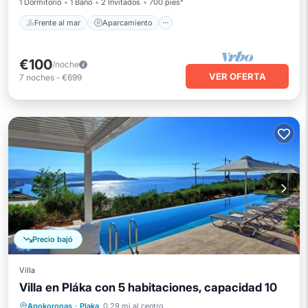
1 Dormitorio
1 Baño
2 Invitados
700 pies²
Frente al mar
Aparcamiento
€100
/noche
VER OFERTA
7
noches
-
€699
Precio bajó
Villa
Villa en Pláka con 5 habitaciones, capacidad 10
Piscina privada
Frente al mar
Apokoronas
·
Plaka
0.29 mi al centro