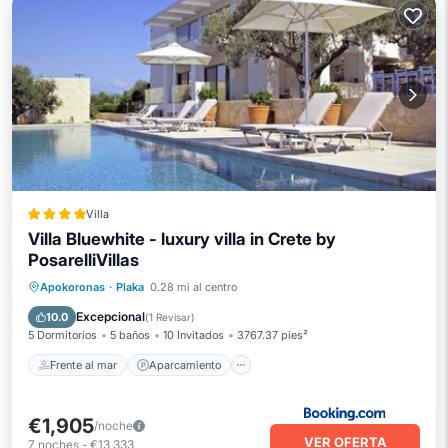
Villa
Villa Bluewhite - luxury villa in Crete by
PosarelliVillas
Frente al mar
Aparcamiento
Piscina
Apokoronas
·
Plaka
0.28 mi al centro
Vista al mar
Excepcional
10.0
(
1 Revisar
)
5 Dormitorios
5 baños
10 Invitados
3767.37 pies²
Frente al mar
Aparcamiento
€1,905
/noche
VER OFERTA
7
noches
-
€13,333