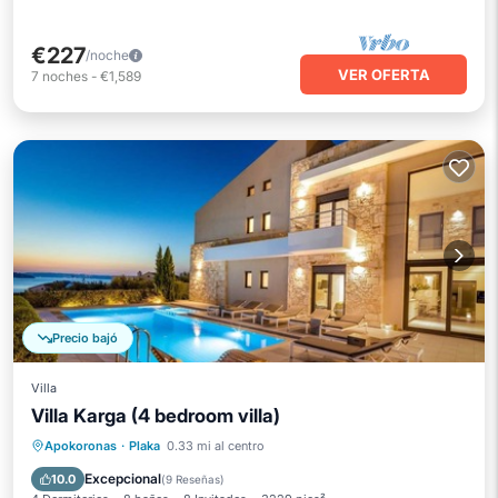
€227
/noche
VER OFERTA
7
noches
-
€1,589
Precio bajó
Villa
Villa Karga (4 bedroom villa)
Frente al mar
Aparcamiento
Piscina
Apokoronas
·
Plaka
0.33 mi al centro
Spa
Excepcional
10.0
(
9 Reseñas
)