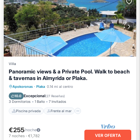
Villa
Panoramic views & a Private Pool. Walk to beach
& tavernas in Almyrida or Plaka.
Piscina privada
Frente al mar
Apokoronas
·
Plaka
0.14 mi al centro
Aparcamiento
Piscina
Excepcional
10.0
(
27 Reseñas
)
3 Dormitorios
1 Baño
7 Invitados
Piscina privada
Frente al mar
€255
/noche
VER OFERTA
7
noches
-
€1,782