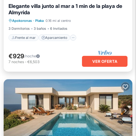
Elegante villa junto al mar a 1 min de la playa de
Almyrida
Frente al mar
Aparcamiento
Piscina
Apokoronas
·
Plaka
0.16 mi al centro
Vista al mar
3 Dormitorios
3 baños
6 Invitados
Frente al mar
Aparcamiento
€929
/noche
VER OFERTA
7
noches
-
€6,503