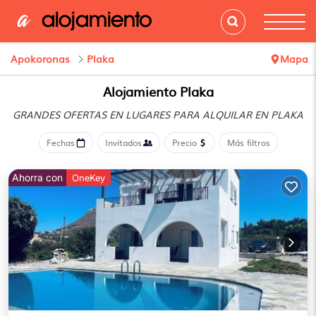
Apokoronas
Plaka
Mapa
Alojamiento Plaka
GRANDES OFERTAS EN LUGARES
PARA ALQUILAR EN PLAKA
Fechas
Invitados
Precio
Más filtros
Ahorra con
OneKey