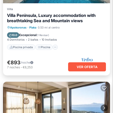
Villa
Villa Peninsula, Luxury accommodation with
breathtaking Sea and Mountain views
Piscina privada
Piscina
Apokoronas
·
Plaka
0.53 mi al centro
Vista al mar
Balcón/Terraza
Excepcional
10.0
(
1 Revisar
)
4 Dormitorios
2 baños
10 Invitados
Piscina privada
Piscina
€893
/noche
VER OFERTA
7
noches
-
€6,253