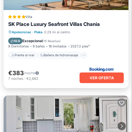
Villa
SK Place Luxury Seafront Villas Chania
Frente al mar
Bañera de hidromasaje
Desayuno
Apokoronas
·
Plaka
0.29 mi al centro
Estación de carga para vehículos eléctricos
Excepcional
10.0
(
15 Reseñas
)
9 Dormitorios
9 baños
18 Invitados
2027.2 pies²
Frente al mar
Bañera de hidromasaje
€383
/noche
VER OFERTA
7
noches
-
€2,683