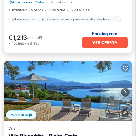
Apokoronas
·
Plaka
0.67 mi al centro
Aparcamiento
Piscina
1 Dormitorio
5 baños
12 Invitados
3229.17 pies²
Frente al mar
Estación de carga para vehículos eléctricos
€1,213
/noche
VER OFERTA
7
noches
-
€8,490
Precio bajó
Villa