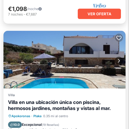
€1,098
/noche
VER OFERTA
7
noches
-
€7,687
Villa
Villa en una ubicación única con piscina,
hermosos jardines, montañas y vistas al mar.
Frente al mar
Aparcamiento
Piscina
Apokoronas
·
Plaka
0.35 mi al centro
Vista al mar
Excepcional
10.0
(
19 Reseñas
)