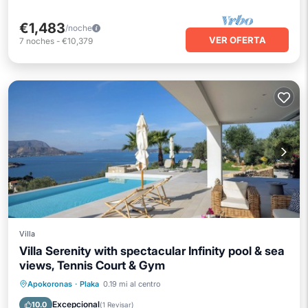
€1,483
/noche
VER OFERTA
7
noches
-
€10,379
Villa
Villa Serenity with spectacular Infinity pool & sea
views, Tennis Court & Gym
Piscina privada
Frente al mar
Apokoronas
·
Plaka
0.19 mi al centro
Aparcamiento
Piscina
Excepcional
10.0
(
1 Revisar
)