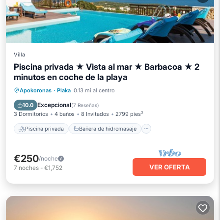
Villa
Piscina privada ★ Vista al mar ★ Barbacoa ★ 2
minutos en coche de la playa
Piscina privada
Bañera de hidromasaje
Apokoronas
·
Plaka
0.13 mi al centro
Aparcamiento
Piscina
Excepcional
10.0
(
7 Reseñas
)
3 Dormitorios
4 baños
8 Invitados
2799 pies²
Piscina privada
Bañera de hidromasaje
€250
/noche
VER OFERTA
7
noches
-
€1,752