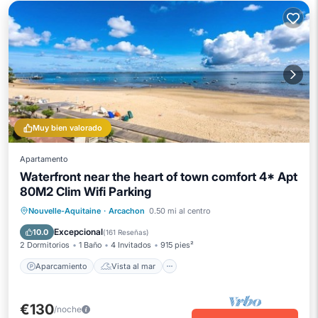
Muy bien valorado
Apartamento
Waterfront near the heart of town comfort 4* Apt
80M2 Clim Wifi Parking
Aparcamiento
Vista al mar
Nouvelle-Aquitaine
·
Arcachon
0.50 mi al centro
Balcón/Terraza
Vistas
Excepcional
10.0
(
161 Reseñas
)
2 Dormitorios
1 Baño
4 Invitados
915 pies²
Aparcamiento
Vista al mar
€130
/noche