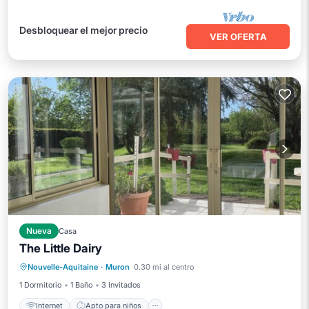
Desbloquear el mejor precio
VER OFERTA
Nueva
Casa
The Little Dairy
Internet
Apto para niños
Nouvelle-Aquitaine
·
Muron
0.30 mi al centro
Zona para fumadores designada
1 Dormitorio
1 Baño
3 Invitados
Internet
Apto para niños