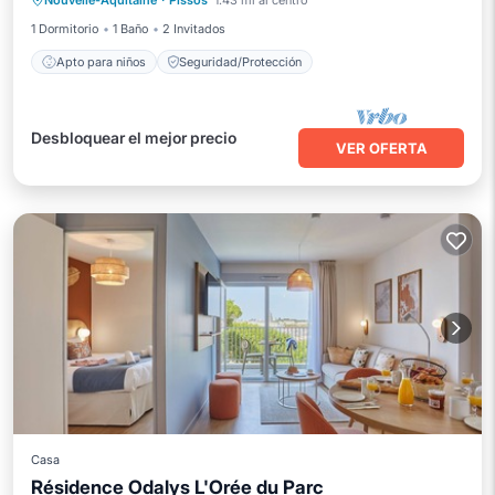
Nouvelle-Aquitaine
·
Pissos
1.43 mi al centro
Apto para niños
Seguridad/Protección
1 Dormitorio
1 Baño
2 Invitados
Apto para niños
Seguridad/Protección
Desbloquear el mejor precio
VER OFERTA
Casa
Résidence Odalys L'Orée du Parc