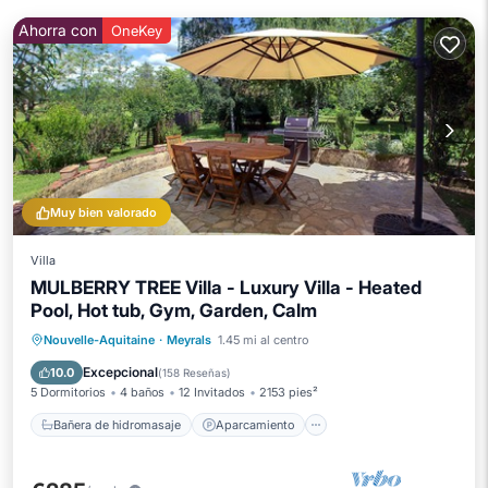
Ahorra con
OneKey
Muy bien valorado
Villa
MULBERRY TREE Villa - Luxury Villa - Heated
Pool, Hot tub, Gym, Garden, Calm
Bañera de hidromasaje
Aparcamiento
Nouvelle-Aquitaine
·
Meyrals
1.45 mi al centro
Piscina
Vista al mar
Excepcional
10.0
(
158 Reseñas
)
5 Dormitorios
4 baños
12 Invitados
2153 pies²
Bañera de hidromasaje
Aparcamiento