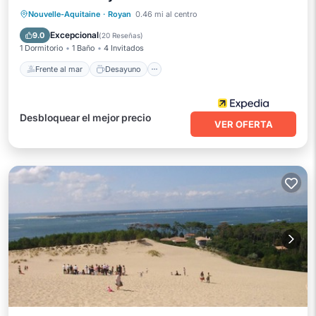
Frente al mar
Desayuno
Nouvelle-Aquitaine
·
Royan
0.46 mi al centro
Aparcamiento
Piscina
Excepcional
9.0
(
20 Reseñas
)
1 Dormitorio
1 Baño
4 Invitados
Frente al mar
Desayuno
Desbloquear el mejor precio
VER OFERTA