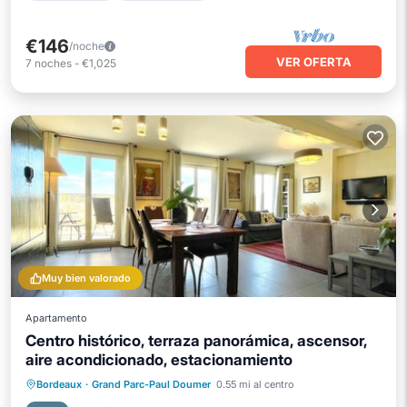
€146
/noche
VER OFERTA
7
noches
-
€1,025
Muy bien valorado
Apartamento
Centro histórico, terraza panorámica, ascensor,
aire acondicionado, estacionamiento
Aparcamiento
Balcón/Terraza
Bordeaux
·
Grand Parc-Paul Doumer
0.55 mi al centro
Cocina
Aire acondicionado