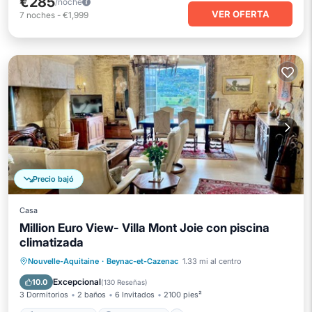
€285
/noche
VER OFERTA
7
noches
-
€1,999
Precio bajó
Casa
Million Euro View- Villa Mont Joie con piscina
climatizada
Piscina privada
Aparcamiento
Nouvelle-Aquitaine
·
Beynac-et-Cazenac
1.33 mi al centro
Piscina
Vista al mar
Excepcional
10.0
(
130 Reseñas
)
3 Dormitorios
2 baños
6 Invitados
2100 pies²