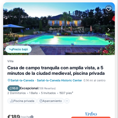
Precio bajó
Villa
Casa de campo tranquila con amplia vista, a 5
minutos de la ciudad medieval, piscina privada
Piscina privada
Aparcamiento
Sarlat-la-Caneda
·
Sarlat-la-Caneda Historic Center
0.14 mi al centro
Piscina
Balcón/Terraza
Excepcional
10.0
(
106 Reseñas
)
2 Dormitorios
1 Baño
5 Invitados
1507 pies²
Piscina privada
Aparcamiento
€189
/noche