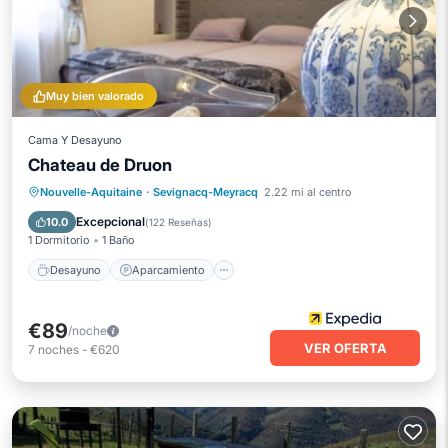
Muy bien valorado
Cama Y Desayuno
Chateau de Druon
Desayuno
Aparcamiento
Nouvelle-Aquitaine
·
Sevignacq-Meyracq
2.22 mi al centro
Balcón/Terraza
Cocina
Excepcional
10.0
(
122 Reseñas
)
1 Dormitorio
1 Baño
Desayuno
Aparcamiento
€89
/noche
VER OFERTA
7
noches
-
€620