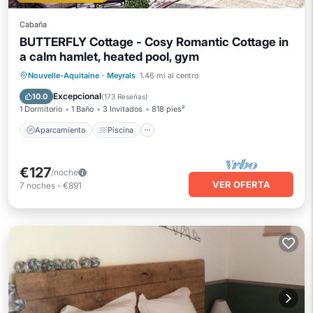
Cabaña
BUTTERFLY Cottage - Cosy Romantic Cottage in
a calm hamlet, heated pool, gym
Aparcamiento
Piscina
Vista al mar
Nouvelle-Aquitaine
·
Meyrals
1.46 mi al centro
Balcón/Terraza
Excepcional
10.0
(
173 Reseñas
)
1 Dormitorio
1 Baño
3 Invitados
818 pies²
Aparcamiento
Piscina
€127
/noche
VER OFERTA
7
noches
-
€891