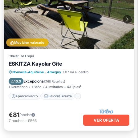
Muy bien valorado
Chalet De Esquí
ESKITZA Kayolar Gite
Aparcamiento
Balcón/Terraza
Nouvelle-Aquitaine
·
Arneguy
1.07 mi al centro
Cocina
Aire acondicionado
Excepcional
10.0
(
168 Reseñas
)
1 Dormitorio
1 Baño
4 Invitados
431 pies²
Aparcamiento
Balcón/Terraza
€81
/noche
VER OFERTA
7
noches
-
€566