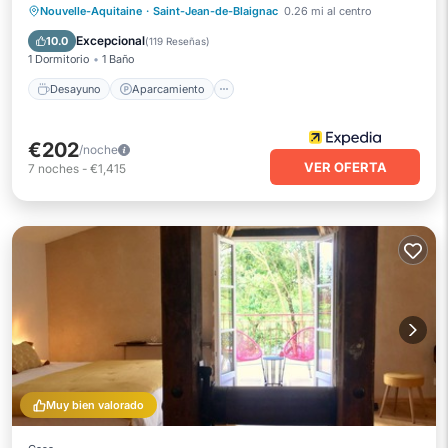
Desayuno
Aparcamiento
Piscina
Nouvelle-Aquitaine
·
Saint-Jean-de-Blaignac
0.26 mi al centro
Balcón/Terraza
Excepcional
10.0
(
119 Reseñas
)
1 Dormitorio
1 Baño
Desayuno
Aparcamiento
€202
/noche
VER OFERTA
7
noches
-
€1,415
Muy bien valorado