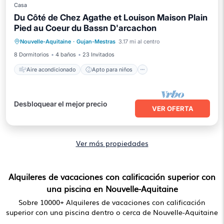
Casa
Du Côté de Chez Agathe et Louison Maison Plain
Pied au Coeur du Bassn D'arcachon
Aire acondicionado
Apto para niños
Nouvelle-Aquitaine
·
Gujan-Mestras
3.17 mi al centro
Lavandería
Instalaciones de bienestar
8 Dormitorios
4 baños
23 Invitados
Aire acondicionado
Apto para niños
Desbloquear el mejor precio
VER OFERTA
Ver más propiedades
Alquileres de vacaciones con calificación superior con
una piscina en Nouvelle-Aquitaine
Sobre
10000
+ Alquileres de vacaciones con calificación
superior con una piscina dentro o cerca de Nouvelle-Aquitaine