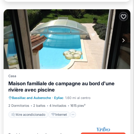
Casa
Maison familiale de campagne au bord d'une
rivière avec piscine
Aire acondicionado
Internet
Bassillac and Auberoche
·
Eyliac
1.60 mi al centro
Se admiten mascotas
Apto para niños
2 Dormitorios
2 baños
4 Invitados
1615 pies²
Aire acondicionado
Internet