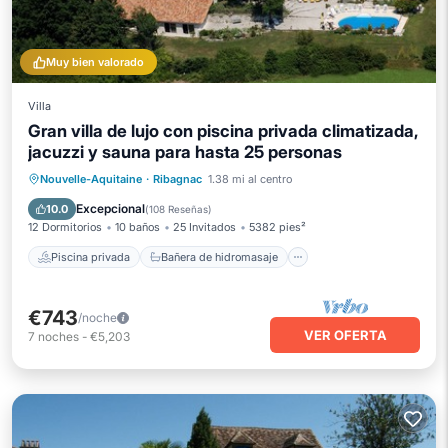
Muy bien valorado
Villa
Gran villa de lujo con piscina privada climatizada,
jacuzzi y sauna para hasta 25 personas
Piscina privada
Bañera de hidromasaje
Nouvelle-Aquitaine
·
Ribagnac
1.38 mi al centro
Aparcamiento
Piscina
Excepcional
10.0
(
108 Reseñas
)
12 Dormitorios
10 baños
25 Invitados
5382 pies²
Piscina privada
Bañera de hidromasaje
€743
/noche
VER OFERTA
7
noches
-
€5,203