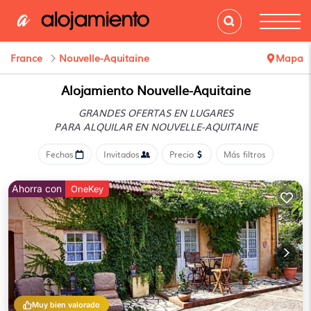
France
Nouvelle-Aquitaine
Mapa
Alojamiento Nouvelle-Aquitaine
GRANDES OFERTAS EN LUGARES
PARA ALQUILAR EN NOUVELLE-AQUITAINE
Fechas
Invitados
Precio
Más filtros
Ahorra con
OneKey
Muy bien valorado