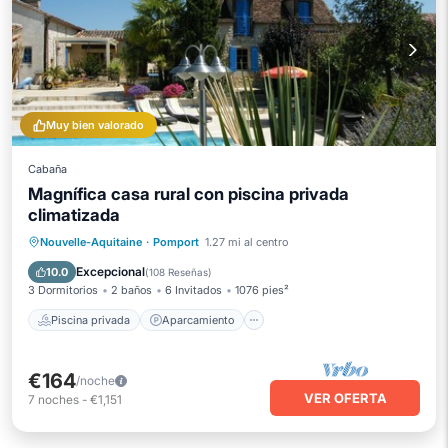
Muy bien valorado
Cabaña
Magnífica casa rural con piscina privada
climatizada
Piscina privada
Aparcamiento
Nouvelle-Aquitaine
·
Pomport
1.27 mi al centro
Piscina
Vista al mar
Excepcional
10.0
(
108 Reseñas
)
3 Dormitorios
2 baños
6 Invitados
1076 pies²
Piscina privada
Aparcamiento
€164
/noche
VER OFERTA
7
noches
-
€1,151