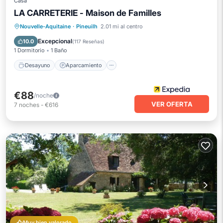
Casa
LA CARRETERIE - Maison de Familles
Desayuno
Aparcamiento
Piscina
Nouvelle-Aquitaine
·
Pineuilh
2.01 mi al centro
Balcón/Terraza
Excepcional
10.0
(
117 Reseñas
)
1 Dormitorio
1 Baño
Desayuno
Aparcamiento
€88
/noche
VER OFERTA
7
noches
-
€616
Muy bien valorado