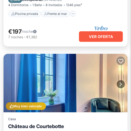
4 Dormitorios
1 Baño
8 Invitados
1346 pies²
Piscina privada
Frente al mar
€197
/noche
VER OFERTA
7
noches
-
€1,382
Muy bien valorado
Casa
Château de Courtebotte