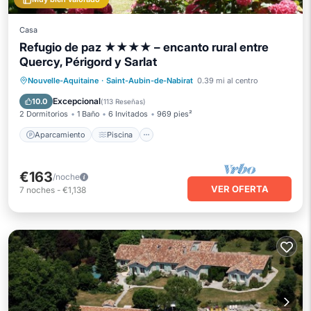
Casa
Refugio de paz ★★★★ – encanto rural entre
Quercy, Périgord y Sarlat
Aparcamiento
Piscina
Vista al mar
Nouvelle-Aquitaine
·
Saint-Aubin-de-Nabirat
0.39 mi al centro
Balcón/Terraza
Excepcional
10.0
(
113 Reseñas
)
2 Dormitorios
1 Baño
6 Invitados
969 pies²
Aparcamiento
Piscina
€163
/noche
VER OFERTA
7
noches
-
€1,138