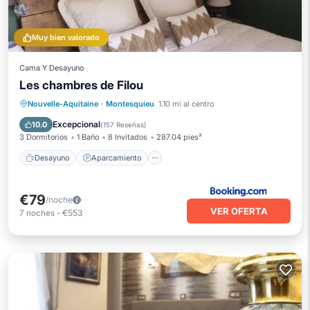
Muy bien valorado
Cama Y Desayuno
Les chambres de Filou
Desayuno
Aparcamiento
Piscina
Nouvelle-Aquitaine
·
Montesquieu
1.10 mi al centro
Balcón/Terraza
Excepcional
10.0
(
157 Reseñas
)
3 Dormitorios
1 Baño
8 Invitados
287.04 pies²
Desayuno
Aparcamiento
€79
/noche
VER OFERTA
7
noches
-
€553