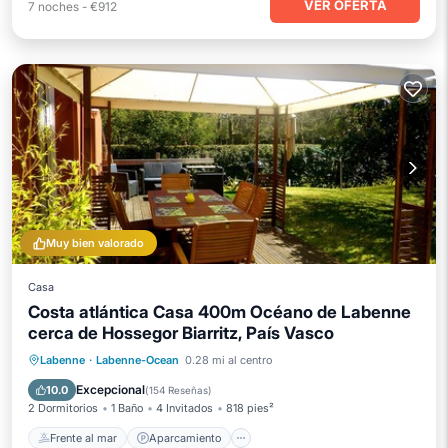
VER OFERTA
7
noches
-
€912
Muy bien valorado
Casa
Costa atlántica Casa 400m Océano de Labenne
cerca de Hossegor Biarritz, País Vasco
Frente al mar
Aparcamiento
Labenne
·
Labenne-Ocean
0.28 mi al centro
Vista al mar
Balcón/Terraza
Excepcional
10.0
(
154 Reseñas
)
2 Dormitorios
1 Baño
4 Invitados
818 pies²
Frente al mar
Aparcamiento