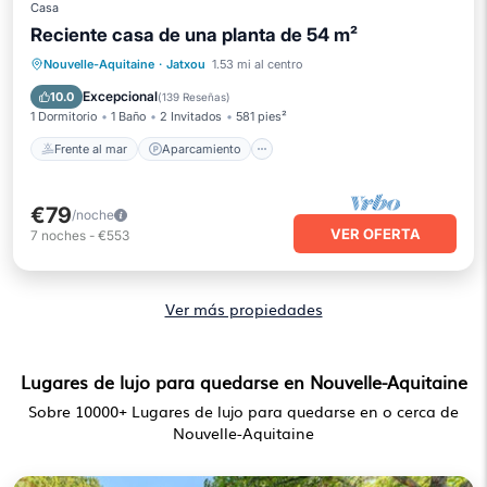
Casa
Reciente casa de una planta de 54 m²
Frente al mar
Aparcamiento
Nouvelle-Aquitaine
·
Jatxou
1.53 mi al centro
Vista al mar
Balcón/Terraza
Excepcional
10.0
(
139 Reseñas
)
1 Dormitorio
1 Baño
2 Invitados
581 pies²
Frente al mar
Aparcamiento
€79
/noche
VER OFERTA
7
noches
-
€553
Ver más propiedades
Lugares de lujo para quedarse en Nouvelle-Aquitaine
Sobre
10000
+ Lugares de lujo para quedarse en o cerca de
Nouvelle-Aquitaine