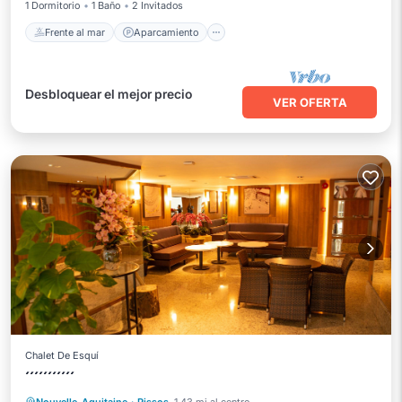
1 Dormitorio
1 Baño
2 Invitados
Frente al mar
Aparcamiento
Desbloquear el mejor precio
VER OFERTA
Chalet De Esquí
´´´´´´´´´´´