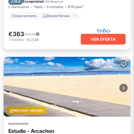
Excepcional
10.0
(
144 Reseñas
)
2 Dormitorios
1 Baño
5 Invitados
1076 pies²
Aparcamiento
Balcón/Terraza
€363
/noche
VER OFERTA
7
noches
-
€2,538
Muy bien valorado
Apartamento
Estudio - Arcachon