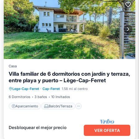
Casa
Villa familiar de 6 dormitorios con jardín y terraza,
entre playa y puerto – Lège-Cap-Ferret
Aparcamiento
Balcón/Terraza
Lege-Cap-Ferret
·
Cap-Ferret
1.58 mi al centro
Cocina
Internet
6 Dormitorios
3 baños
10 Invitados
Aparcamiento
Balcón/Terraza
Desbloquear el mejor precio
VER OFERTA