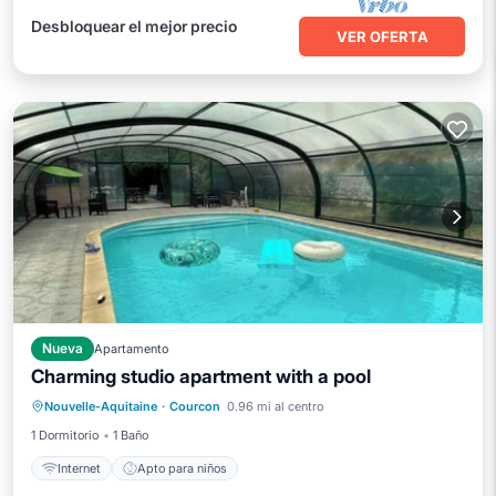
Desbloquear el mejor precio
VER OFERTA
Nueva
Apartamento
Charming studio apartment with a pool
Nouvelle-Aquitaine
·
Courcon
0.96 mi al centro
Internet
Apto para niños
1 Dormitorio
1 Baño
Internet
Apto para niños