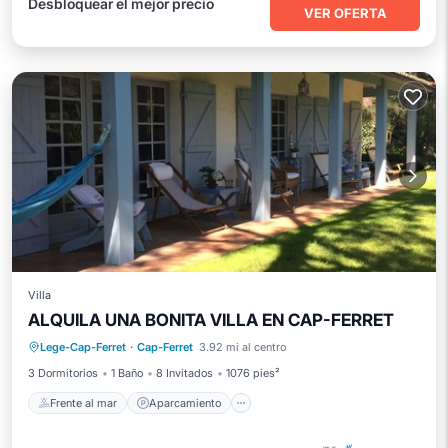
Desbloquear el mejor precio
VER OFERTA
Villa
ALQUILA UNA BONITA VILLA EN CAP-FERRET
Frente al mar
Aparcamiento
Lege-Cap-Ferret
·
Cap-Ferret
3.92 mi al centro
Vista al mar
Balcón/Terraza
3 Dormitorios
1 Baño
8 Invitados
1076 pies²
Frente al mar
Aparcamiento