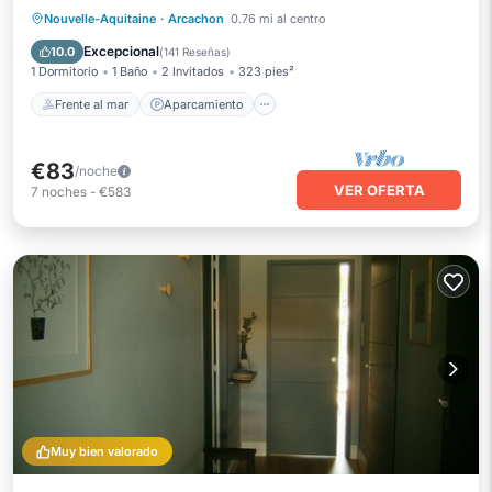
Frente al mar
Aparcamiento
Nouvelle-Aquitaine
·
Arcachon
0.76 mi al centro
Vista al mar
Balcón/Terraza
Excepcional
10.0
(
141 Reseñas
)
1 Dormitorio
1 Baño
2 Invitados
323 pies²
Frente al mar
Aparcamiento
€83
/noche
VER OFERTA
7
noches
-
€583
Muy bien valorado