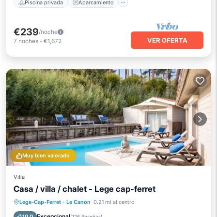
Piscina privada
Aparcamiento
€239
/noche
VER OFERTA
7
noches
-
€1,672
Muy bien valorado
Villa
Casa / villa / chalet - Lege cap-ferret
Piscina privada
Frente al mar
Lege-Cap-Ferret
·
Le Canon
0.21 mi al centro
Bañera de hidromasaje
Aparcamiento
Excepcional
10.0
(
126 Reseñas
)