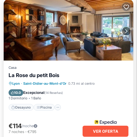
Casa
La Rose du petit Bois
Desayuno
Piscina
Spa
Lyon
·
Saint-Didier-au-Mont-d'Or
0.73 mi al centro
Balcón/Terraza
Excepcional
10.0
(
14 Reseñas
)
1 Dormitorio
1 Baño
Desayuno
Piscina
€114
/noche
VER OFERTA
7
noches
-
€795