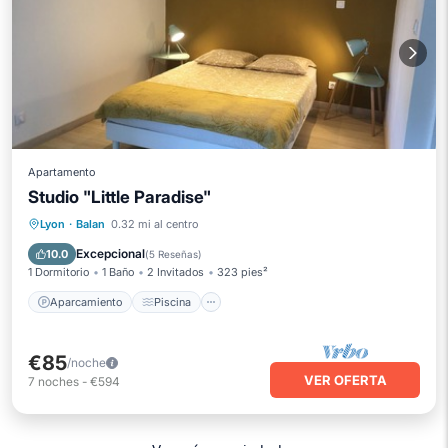
Apartamento
Studio "Little Paradise"
Aparcamiento
Piscina
Lyon
·
Balan
0.32 mi al centro
Balcón/Terraza
Cocina
Excepcional
10.0
(
5 Reseñas
)
1 Dormitorio
1 Baño
2 Invitados
323 pies²
Aparcamiento
Piscina
€85
/noche
VER OFERTA
7
noches
-
€594