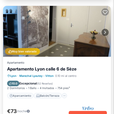
Muy bien valorado
Apartamento
Apartamento Lyon calle 6 de Sèze
Aparcamiento
Balcón/Terraza
Lyon
·
Marechal Lyautey - Vitton
0.10 mi al centro
Cocina
Internet
Excepcional
10.0
(
52 Reseñas
)
2 Dormitorios
1 Baño
4 Invitados
754 pies²
Aparcamiento
Balcón/Terraza
€73
/noche