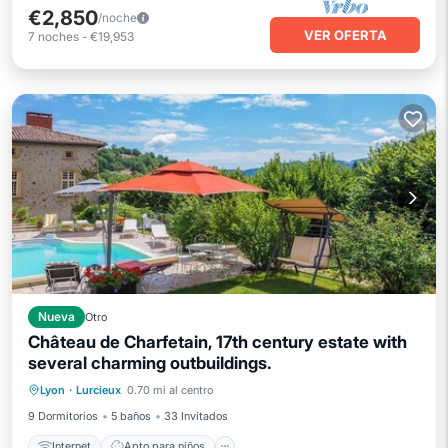
€2,850
/noche
VER OFERTA
7
noches
-
€19,953
Nueva
Otro
Château de Charfetain, 17th century estate with
several charming outbuildings.
Internet
Apto para niños
Lavandería
Lyon
·
Lurcieux
0.70 mi al centro
Ropa de cama
9 Dormitorios
5 baños
33 Invitados
Internet
Apto para niños