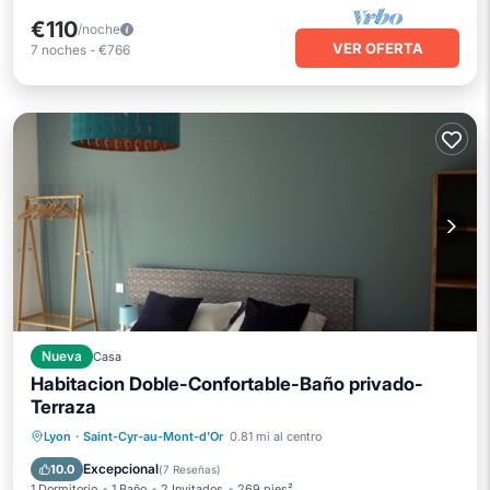
€110
/noche
VER OFERTA
7
noches
-
€766
Nueva
Casa
Habitacion Doble-Confortable-Baño privado-
Terraza
Desayuno
Aparcamiento
Piscina
Lyon
·
Saint-Cyr-au-Mont-d'Or
0.81 mi al centro
Balcón/Terraza
Excepcional
10.0
(
7 Reseñas
)
1 Dormitorio
1 Baño
2 Invitados
269 pies²