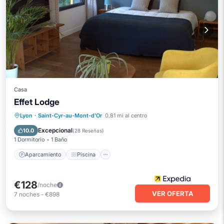
Casa
Effet Lodge
Aparcamiento
Piscina
Lyon
·
Saint-Cyr-au-Mont-d'Or
0.81 mi al centro
Balcón/Terraza
Apto para niños
Excepcional
10.0
(
28 Reseñas
)
1 Dormitorio
1 Baño
Aparcamiento
Piscina
€128
/noche
VER OFERTA
7
noches
-
€898