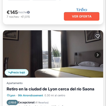
€145
/noche
VER OFERTA
7
noches
-
€1,015
Precio bajó
Apartamento
Retiro en la ciudad de Lyon cerca del río Saona
Balcón/Terraza
Cocina
Aire acondicionado
Lyon
·
9th Arrondissement
0.30 mi al centro
Se admiten mascotas
Excepcional
10.0
(
41 Reseñas
)