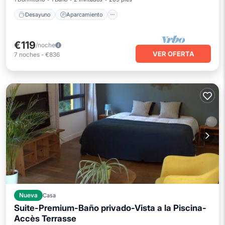
Desayuno
Aparcamiento
€119
/noche
VER OFERTA
7
noches
-
€836
Nueva
Casa
Suite-Premium-Baño privado-Vista a la Piscina-
Accès Terrasse