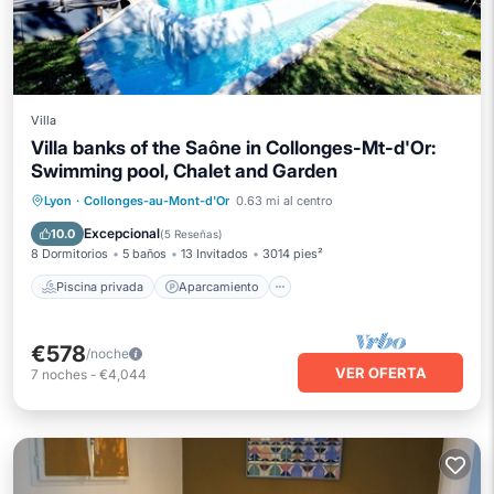
Villa
Villa banks of the Saône in Collonges-Mt-d'Or:
Swimming pool, Chalet and Garden
Piscina privada
Aparcamiento
Lyon
·
Collonges-au-Mont-d'Or
0.63 mi al centro
Piscina
Vista al mar
Excepcional
10.0
(
5 Reseñas
)
8 Dormitorios
5 baños
13 Invitados
3014 pies²
Piscina privada
Aparcamiento
€578
/noche
VER OFERTA
7
noches
-
€4,044