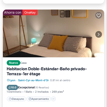
Ahorra con
OneKey
Nueva
Casa
Habitacion Doble-Estándar-Baño privado-
Terraza-1er étage
Desayuno
Aparcamiento
Piscina
Lyon
·
Saint-Cyr-au-Mont-d'Or
0.81 mi al centro
Balcón/Terraza
Excepcional
10.0
(
10 Reseñas
)
1 Dormitorio
1 Baño
2 Invitados
269 pies²
Desayuno
Aparcamiento