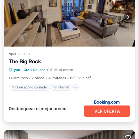
Apartamento
The Big Rock
Aire acondicionado
Internet
Lyon
·
Croix Rousse
0.51 mi al centro
Apto para niños
1 Dormitorio
2 baños
4 Invitados
839.58 pies²
Aire acondicionado
Internet
Desbloquear el mejor precio
VER OFERTA