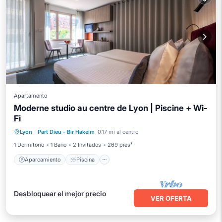
Apartamento
Moderne studio au centre de Lyon | Piscine + Wi-
Fi
Aparcamiento
Piscina
Cocina
Lyon
·
Part Dieu - Bir Hakeim
0.17 mi al centro
Aire acondicionado
1 Dormitorio
1 Baño
2 Invitados
269 pies²
Aparcamiento
Piscina
Desbloquear el mejor precio
VER OFERTA