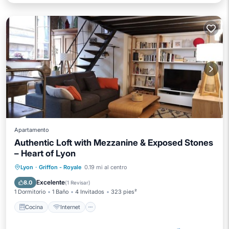
Apartamento
Authentic Loft with Mezzanine & Exposed Stones
– Heart of Lyon
Cocina
Internet
Apto para niños
Lyon
·
Griffon - Royale
0.19 mi al centro
Lavandería
Excelente
8.0
(
1 Revisar
)
1 Dormitorio
1 Baño
4 Invitados
323 pies²
Cocina
Internet