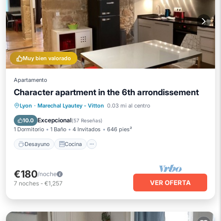
Muy bien valorado
Apartamento
Character apartment in the 6th arrondissement
Desayuno
Cocina
Internet
Lyon
·
Marechal Lyautey - Vitton
0.03 mi al centro
Se admiten mascotas
Excepcional
10.0
(
57 Reseñas
)
1 Dormitorio
1 Baño
4 Invitados
646 pies²
Desayuno
Cocina
€180
/noche
VER OFERTA
7
noches
-
€1,257