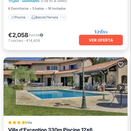
Lyon
·
Dommartin
0.08 mi al centro
Aire acondicionado
6 Dormitorios
5 baños
16 Invitados
Piscina
Balcón/Terraza
€2,058
/noche
VER OFERTA
7
noches
-
€14,406
Villa
Villa d'Exception 330m Piscine 12x6