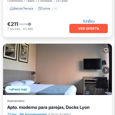
1 Dormitorio
1 Baño
2 Invitados
237 pies²
Balcón/Terraza
Cocina
€211
/noche
VER OFERTA
7
noches
-
€1,480
Precio bajó
Apartamento
Apto. moderno para parejas, Docks Lyon
Balcón/Terraza
Cocina
Aire acondicionado
Lyon
·
9th Arrondissement
0.30 mi al centro