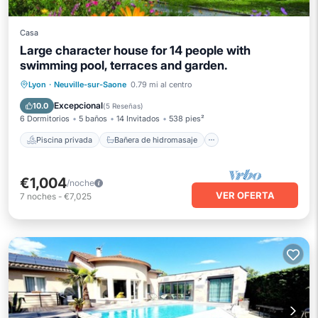
Casa
Large character house for 14 people with
swimming pool, terraces and garden.
Piscina privada
Bañera de hidromasaje
Lyon
·
Neuville-sur-Saone
0.79 mi al centro
Aparcamiento
Piscina
Excepcional
10.0
(
5 Reseñas
)
6 Dormitorios
5 baños
14 Invitados
538 pies²
Piscina privada
Bañera de hidromasaje
€1,004
/noche
VER OFERTA
7
noches
-
€7,025