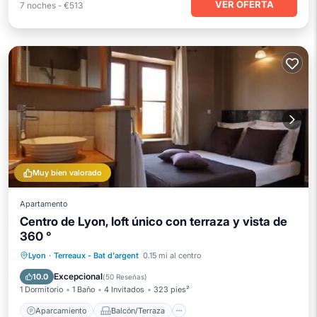
VER OFERTA
7
noches
-
€513
Muy bien valorado
Apartamento
Centro de Lyon, loft único con terraza y vista de
360 °
Aparcamiento
Balcón/Terraza
Lyon
·
Terreaux - Bat d'argent
0.15 mi al centro
Cocina
Aire acondicionado
Excepcional
10.0
(
50 Reseñas
)
1 Dormitorio
1 Baño
4 Invitados
323 pies²
Aparcamiento
Balcón/Terraza