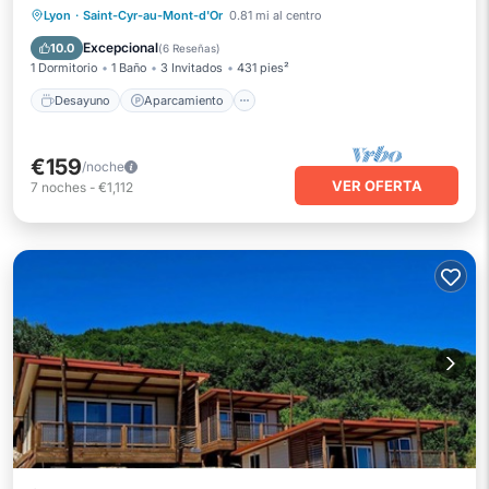
Desayuno
Aparcamiento
Piscina
Lyon
·
Saint-Cyr-au-Mont-d'Or
0.81 mi al centro
Balcón/Terraza
Excepcional
10.0
(
6 Reseñas
)
1 Dormitorio
1 Baño
3 Invitados
431 pies²
Desayuno
Aparcamiento
€159
/noche
VER OFERTA
7
noches
-
€1,112