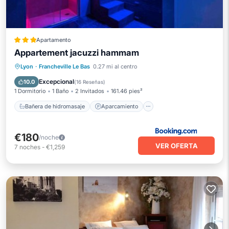
Apartamento
Appartement jacuzzi hammam
Bañera de hidromasaje
Aparcamiento
Lyon
·
Francheville Le Bas
0.27 mi al centro
Spa
Aire acondicionado
Excepcional
10.0
(
16 Reseñas
)
1 Dormitorio
1 Baño
2 Invitados
161.46 pies²
Bañera de hidromasaje
Aparcamiento
€180
/noche
VER OFERTA
7
noches
-
€1,259