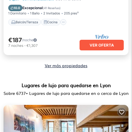
Se admiten mascotas
Excepcional
10.0
(
41 Reseñas
)
1 Dormitorio
1 Baño
2 Invitados
205 pies²
Balcón/Terraza
Cocina
€187
/noche
VER OFERTA
7
noches
-
€1,307
Ver más propiedades
Lugares de lujo para quedarse en Lyon
Sobre
6737
+ Lugares de lujo para quedarse en o cerca de Lyon