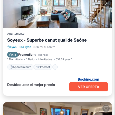
Apartamento
Soyeux - Superbe canut quai de Saône
Aparcamiento
Internet
Lyon
·
Old Lyon
0.36 mi al centro
Apto para niños
Seguridad/Protección
Promedio
4.8
(
16 Reseñas
)
1 Dormitorio
1 Baño
4 Invitados
516.67 pies²
Aparcamiento
Internet
Desbloquear el mejor precio
VER OFERTA