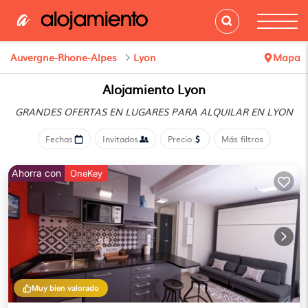
Auvergne-Rhone-Alpes
Lyon
Mapa
Alojamiento Lyon
GRANDES OFERTAS EN LUGARES
PARA ALQUILAR EN LYON
Fechas
Invitados
Precio
Más filtros
Ahorra con
OneKey
Muy bien valorado