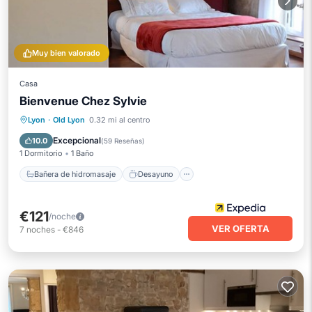
Muy bien valorado
Casa
Bienvenue Chez Sylvie
Bañera de hidromasaje
Desayuno
Lyon
·
Old Lyon
0.32 mi al centro
Balcón/Terraza
Internet
Excepcional
10.0
(
59 Reseñas
)
1 Dormitorio
1 Baño
Bañera de hidromasaje
Desayuno
€121
/noche
VER OFERTA
7
noches
-
€846