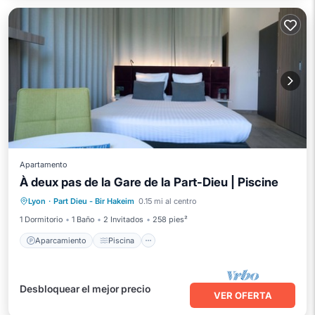
Apartamento
À deux pas de la Gare de la Part-Dieu | Piscine
Aparcamiento
Piscina
Lyon
·
Part Dieu - Bir Hakeim
0.15 mi al centro
Aire acondicionado
Internet
1 Dormitorio
1 Baño
2 Invitados
258 pies²
Aparcamiento
Piscina
Desbloquear el mejor precio
VER OFERTA