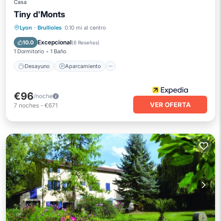
Casa
Tiny d'Monts
Desayuno
Aparcamiento
Piscina
Lyon
·
Brullioles
0.10 mi al centro
Cocina
Excepcional
10.0
(
6 Reseñas
)
1 Dormitorio
1 Baño
Desayuno
Aparcamiento
€96
/noche
VER OFERTA
7
noches
-
€671