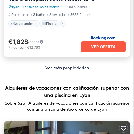
Aparcamiento
Piscina
Vistas
Lyon
·
Fontaines-Saint-Martin
0.27 mi al centro
Aire acondicionado
4 Dormitorios
3 baños
8 Invitados
3638.2 pies²
Aparcamiento
Piscina
€1,828
/noche
VER OFERTA
7
noches
-
€12,793
Ver más propiedades
Alquileres de vacaciones con calificación superior con
una piscina en Lyon
Sobre
526
+ Alquileres de vacaciones con calificación superior
con una piscina dentro o cerca de Lyon