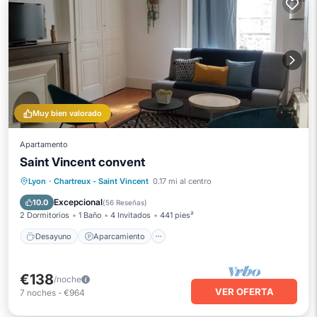
Muy bien valorado
Apartamento
Saint Vincent convent
Desayuno
Aparcamiento
Cocina
Lyon
·
Chartreux - Saint Vincent
0.17 mi al centro
Internet
Excepcional
10.0
(
56 Reseñas
)
2 Dormitorios
1 Baño
4 Invitados
441 pies²
Desayuno
Aparcamiento
€138
/noche
VER OFERTA
7
noches
-
€964