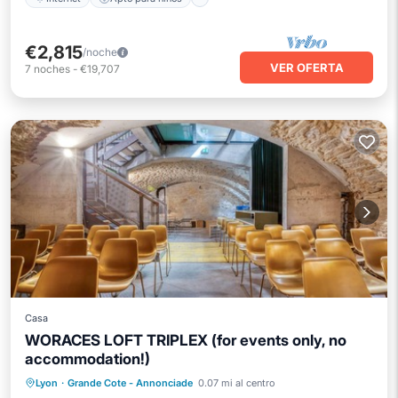
€2,815
/noche
VER OFERTA
7
noches
-
€19,707
Casa
WORACES LOFT TRIPLEX (for events only, no
accommodation!)
Aparcamiento
Cocina
Internet
Lyon
·
Grande Cote - Annonciade
0.07 mi al centro
Apto para niños