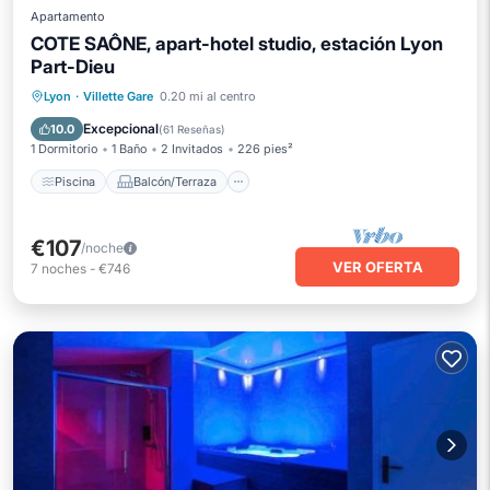
Apartamento
COTE SAÔNE, apart-hotel studio, estación Lyon
Part-Dieu
Piscina
Balcón/Terraza
Cocina
Lyon
·
Villette Gare
0.20 mi al centro
Aire acondicionado
Excepcional
10.0
(
61 Reseñas
)
1 Dormitorio
1 Baño
2 Invitados
226 pies²
Piscina
Balcón/Terraza
€107
/noche
VER OFERTA
7
noches
-
€746