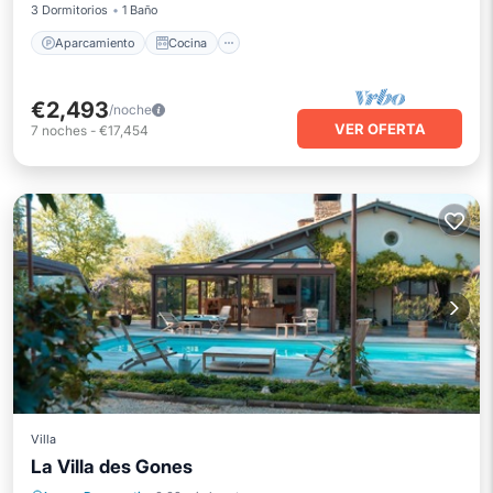
3 Dormitorios
1 Baño
Aparcamiento
Cocina
€2,493
/noche
VER OFERTA
7
noches
-
€17,454
Villa
La Villa des Gones
Piscina
Balcón/Terraza
Cocina