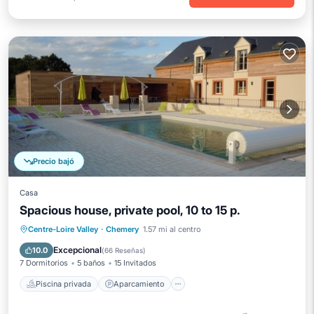
Precio bajó
Casa
Spacious house, private pool, 10 to 15 p.
Piscina privada
Aparcamiento
Centre-Loire Valley
·
Chemery
1.57 mi al centro
Piscina
Vista al mar
Excepcional
10.0
(
66 Reseñas
)
7 Dormitorios
5 baños
15 Invitados
Piscina privada
Aparcamiento