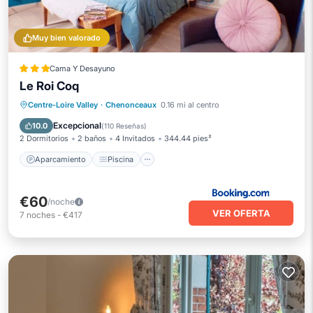
Muy bien valorado
Cama Y Desayuno
Le Roi Coq
Aparcamiento
Piscina
Centre-Loire Valley
·
Chenonceaux
0.16 mi al centro
Balcón/Terraza
Internet
Excepcional
10.0
(
110 Reseñas
)
2 Dormitorios
2 baños
4 Invitados
344.44 pies²
Aparcamiento
Piscina
€60
/noche
VER OFERTA
7
noches
-
€417