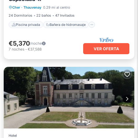
Piscina privada
Bañera de hidromasaje
Cher
·
Thauvenay
0.29 mi al centro
Aparcamiento
Piscina
24 Dormitorios
22 baños
47 Invitados
Piscina privada
Bañera de hidromasaje
€5,370
/noche
VER OFERTA
7
noches
-
€37,588
Hotel