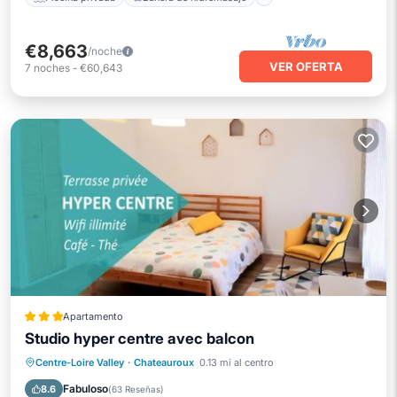
€8,663
/noche
VER OFERTA
7
noches
-
€60,643
Apartamento
Studio hyper centre avec balcon
Aparcamiento
Internet
Centre-Loire Valley
·
Chateauroux
0.13 mi al centro
Accesibilidad
Seguridad/Protección
Fabuloso
8.6
(
63 Reseñas
)