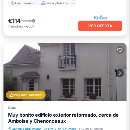
Aparcamiento
Balcón/Terraza
€114
/noche
VER OFERTA
7
noches
-
€801
Muy bien valorado
Casa
Muy bonito edificio exterior reformado, cerca de
Amboise y Chenonceaux
Aparcamiento
Balcón/Terraza
Centre-Loire Valley
·
La Croix-en-Touraine
0.67 mi al centro