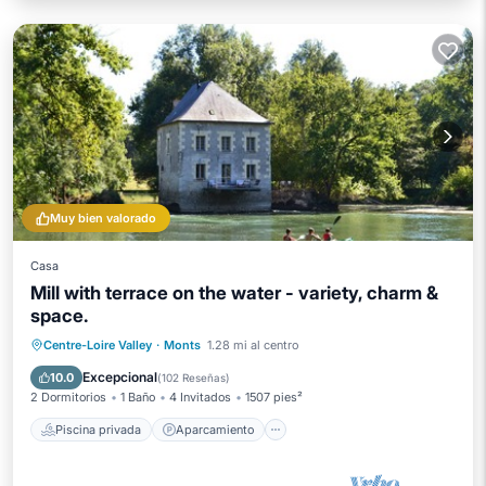
Muy bien valorado
Casa
Mill with terrace on the water - variety, charm &
space.
Piscina privada
Aparcamiento
Centre-Loire Valley
·
Monts
1.28 mi al centro
Piscina
Balcón/Terraza
Excepcional
10.0
(
102 Reseñas
)
2 Dormitorios
1 Baño
4 Invitados
1507 pies²
Piscina privada
Aparcamiento