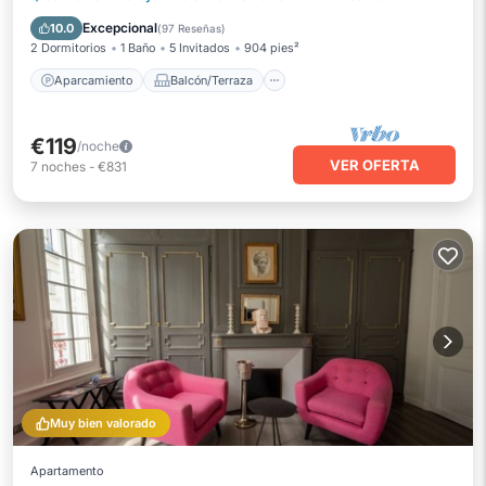
Cocina
Internet
Excepcional
10.0
(
97 Reseñas
)
2 Dormitorios
1 Baño
5 Invitados
904 pies²
Aparcamiento
Balcón/Terraza
€119
/noche
VER OFERTA
7
noches
-
€831
Muy bien valorado
Apartamento