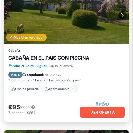
Muy bien valorado
Cabaña
CABAÑA EN EL PAÍS CON PISCINA
Piscina privada
Aparcamiento
Indre-et-Loire
·
Ligueil
1.16 mi al centro
Piscina
Balcón/Terraza
Excepcional
10.0
(
73 Reseñas
)
2 Dormitorios
1 Baño
5 Invitados
775 pies²
Piscina privada
Aparcamiento
€95
/noche
VER OFERTA
7
noches
-
€664