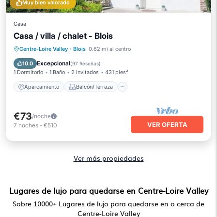
Muy bien valorado
Casa
Casa / villa / chalet - Blois
Aparcamiento
Balcón/Terraza
Centre-Loire Valley
·
Blois
0.62 mi al centro
Cocina
Aire acondicionado
Excepcional
10.0
(
97 Reseñas
)
1 Dormitorio
1 Baño
2 Invitados
431 pies²
Aparcamiento
Balcón/Terraza
€73
/noche
VER OFERTA
7
noches
-
€510
Ver más propiedades
Lugares de lujo para quedarse en Centre-Loire Valley
Sobre
10000
+ Lugares de lujo para quedarse en o cerca de
Centre-Loire Valley