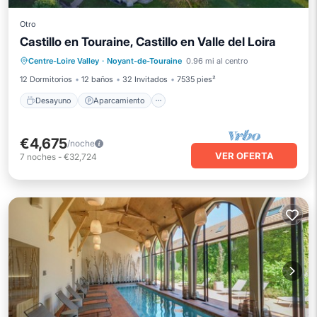
Otro
Castillo en Touraine, Castillo en Valle del Loira
Desayuno
Aparcamiento
Centre-Loire Valley
·
Noyant-de-Touraine
0.96 mi al centro
Balcón/Terraza
Cocina
12 Dormitorios
12 baños
32 Invitados
7535 pies²
Desayuno
Aparcamiento
€4,675
/noche
VER OFERTA
7
noches
-
€32,724