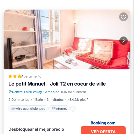
Apartamento
Le petit Manuel - Joli T2 en coeur de ville
Aire acondicionado
Internet
Centre-Loire Valley
·
Amboise
0.16 mi al centro
Apto para niños
2 Dormitorios
1 Baño
3 Invitados
484.38 pies²
Aire acondicionado
Internet
Desbloquear el mejor precio
VER OFERTA