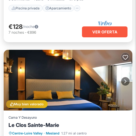
Piscina privada
Aparcamiento
€128
/noche
VER OFERTA
7
noches
-
€896
Muy bien valorado
Cama Y Desayuno
Le Clos Sainte-Marie
Desayuno
Aparcamiento
Piscina
Centre-Loire Valley
·
Mesland
1.27 mi al centro