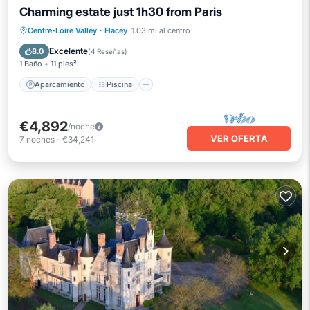
Charming estate just 1h30 from Paris
Aparcamiento
Piscina
Centre-Loire Valley
·
Flacey
1.03 mi al centro
Apto para niños
TV
Excelente
8.0
(
4 Reseñas
)
1 Baño
11 pies²
Aparcamiento
Piscina
€4,892
/noche
VER OFERTA
7
noches
-
€34,241