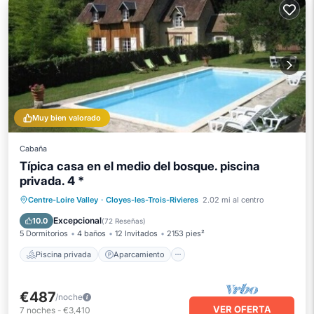
Muy bien valorado
Cabaña
Típica casa en el medio del bosque. piscina
privada. 4 *
Piscina privada
Aparcamiento
Centre-Loire Valley
·
Cloyes-les-Trois-Rivieres
2.02 mi al centro
Piscina
Balcón/Terraza
Excepcional
10.0
(
72 Reseñas
)
5 Dormitorios
4 baños
12 Invitados
2153 pies²
Piscina privada
Aparcamiento
€487
/noche
VER OFERTA
7
noches
-
€3,410