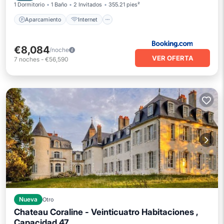
1 Dormitorio
1 Baño
2 Invitados
355.21 pies²
Aparcamiento
Internet
€8,084
/noche
VER OFERTA
7
noches
-
€56,590
Nueva
Otro
Chateau Coraline - Veinticuatro Habitaciones ,
Capacidad 47