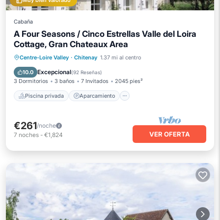
Muy bien valorado
Cabaña
A Four Seasons / Cinco Estrellas Valle del Loira
Cottage, Gran Chateaux Area
Piscina privada
Aparcamiento
Centre-Loire Valley
·
Chitenay
1.37 mi al centro
Piscina
Spa
Excepcional
10.0
(
92 Reseñas
)
3 Dormitorios
3 baños
7 Invitados
2045 pies²
Piscina privada
Aparcamiento
€261
/noche
VER OFERTA
7
noches
-
€1,824