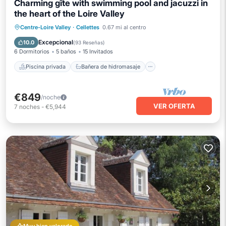
Charming gîte with swimming pool and jacuzzi in
the heart of the Loire Valley
Piscina privada
Bañera de hidromasaje
Centre-Loire Valley
·
Cellettes
0.67 mi al centro
Aparcamiento
Piscina
Excepcional
10.0
(
93 Reseñas
)
6 Dormitorios
5 baños
15 Invitados
Piscina privada
Bañera de hidromasaje
€849
/noche
VER OFERTA
7
noches
-
€5,944