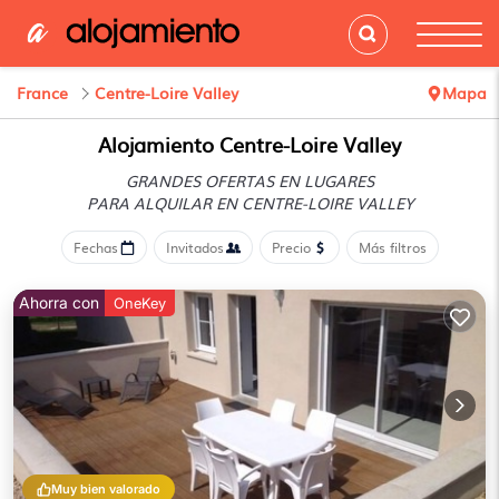
France
Centre-Loire Valley
Mapa
Alojamiento Centre-Loire Valley
GRANDES OFERTAS EN LUGARES
PARA ALQUILAR EN CENTRE-LOIRE VALLEY
Fechas
Invitados
Precio
Más filtros
Ahorra con
OneKey
Muy bien valorado