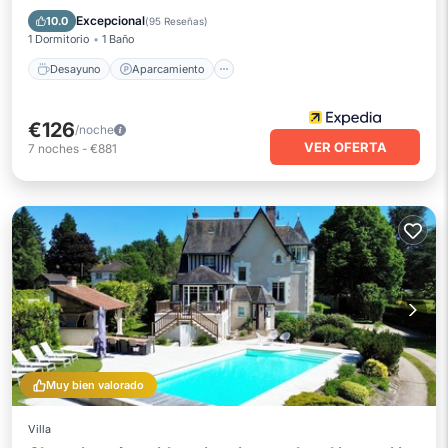
Balcón/Terraza
Excepcional
10.0
(
95 Reseñas
)
1 Dormitorio
1 Baño
Desayuno
Aparcamiento
€126
/noche
VER OFERTA
7
noches
-
€881
Muy bien valorado
Villa