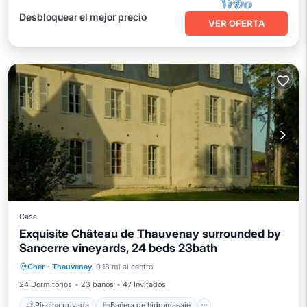
Desbloquear el mejor precio
VER OFERTA
Casa
Exquisite Château de Thauvenay surrounded by
Sancerre vineyards, 24 beds 23bath
Piscina privada
Bañera de hidromasaje
Cher
·
Thauvenay
0.18 mi al centro
Aparcamiento
Piscina
24 Dormitorios
23 baños
47 Invitados
Piscina privada
Bañera de hidromasaje