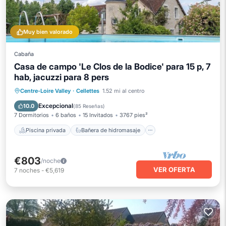
Muy bien valorado
Cabaña
Casa de campo 'Le Clos de la Bodice' para 15 p, 7
hab, jacuzzi para 8 pers
Piscina privada
Bañera de hidromasaje
Centre-Loire Valley
·
Cellettes
1.52 mi al centro
Aparcamiento
Piscina
Excepcional
10.0
(
85 Reseñas
)
7 Dormitorios
6 baños
15 Invitados
3767 pies²
Piscina privada
Bañera de hidromasaje
€803
/noche
VER OFERTA
7
noches
-
€5,619