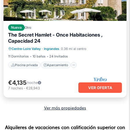
Nueva
Otro
The Secret Hamlet - Once Habitaciones ,
Capacidad 24
Piscina privada
Aparcamiento
Centre-Loire Valley
·
Ingrandes
0.36 mi al centro
Piscina
Balcón/Terraza
11 Dormitorios
10 baños
24 Invitados
Piscina privada
Aparcamiento
€4,135
/noche
VER OFERTA
7
noches
-
€28,943
Ver más propiedades
Alquileres de vacaciones con calificación superior con