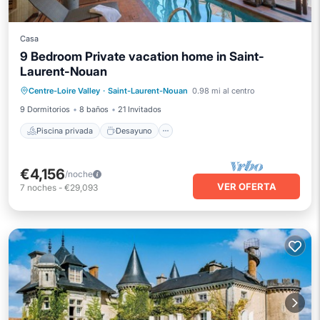
Casa
9 Bedroom Private vacation home in Saint-
Laurent-Nouan
Piscina privada
Desayuno
Centre-Loire Valley
·
Saint-Laurent-Nouan
0.98 mi al centro
Aparcamiento
Piscina
9 Dormitorios
8 baños
21 Invitados
Piscina privada
Desayuno
€4,156
/noche
VER OFERTA
7
noches
-
€29,093