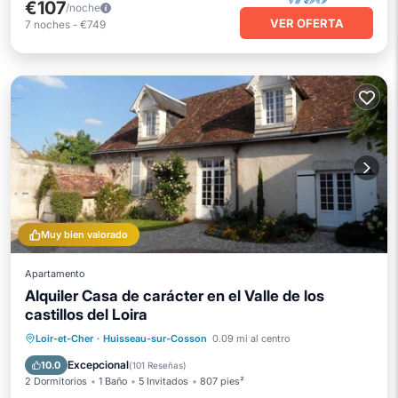
€107
/noche
VER OFERTA
7
noches
-
€749
Muy bien valorado
Apartamento
Alquiler Casa de carácter en el Valle de los
castillos del Loira
Aparcamiento
Balcón/Terraza
Loir-et-Cher
·
Huisseau-sur-Cosson
0.09 mi al centro
Cocina
Aire acondicionado
Excepcional
10.0
(
101 Reseñas
)
2 Dormitorios
1 Baño
5 Invitados
807 pies²