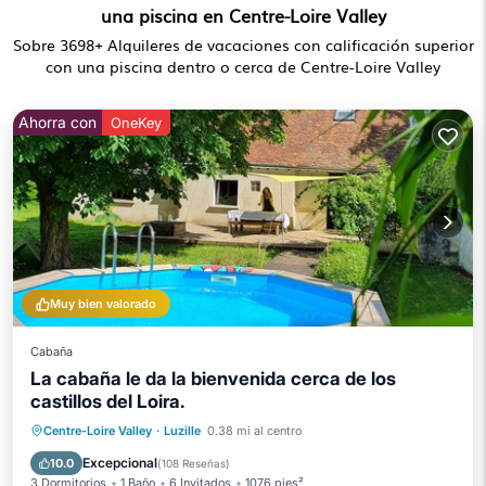
una piscina en Centre-Loire Valley
Sobre
3698
+ Alquileres de vacaciones con calificación superior
con una piscina dentro o cerca de Centre-Loire Valley
Ahorra con
OneKey
Muy bien valorado
Cabaña
La cabaña le da la bienvenida cerca de los
castillos del Loira.
Piscina privada
Aparcamiento
Centre-Loire Valley
·
Luzille
0.38 mi al centro
Piscina
Vista al mar
Excepcional
10.0
(
108 Reseñas
)
3 Dormitorios
1 Baño
6 Invitados
1076 pies²