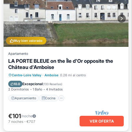
Muy bien valorado
Apartamento
LA PORTE BLEUE on the Île d'Or opposite the
Château d'Amboise
Aparcamiento
Cocina
Centre-Loire Valley
·
Amboise
0.26 mi al centro
Aire acondicionado
Internet
Excepcional
10.0
(
133 Reseñas
)
2 Dormitorios
1 Baño
4 Invitados
Aparcamiento
Cocina
€101
/noche
VER OFERTA
7
noches
-
€707