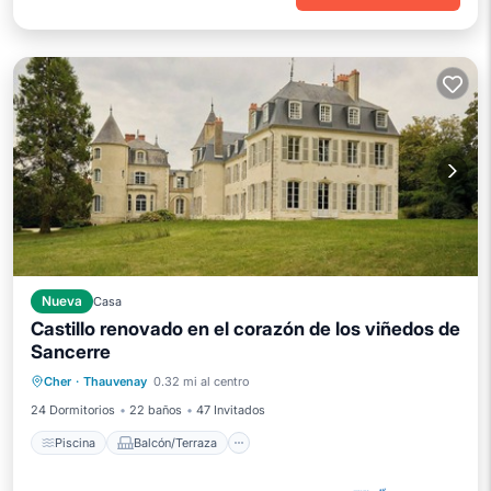
Nueva
Casa
Castillo renovado en el corazón de los viñedos de
Sancerre
Piscina
Balcón/Terraza
Cocina
Cher
·
Thauvenay
0.32 mi al centro
Internet
24 Dormitorios
22 baños
47 Invitados
Piscina
Balcón/Terraza