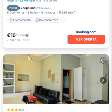
Aparcamiento
Balcón/Terraza
Quito
·
La Mariscal
0.15 mi al centro
Internet
Se admiten mascotas
Excepcional
10.0
(
21 Reseñas
)
6 Dormitorios
6 baños
8 Invitados
139.93 pies²
Aparcamiento
Balcón/Terraza
€16
/noche
VER OFERTA
7
noches
-
€109
Casa