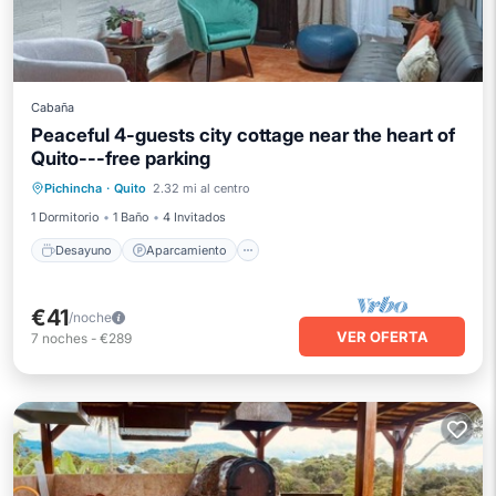
Cabaña
Peaceful 4-guests city cottage near the heart of
Quito---free parking
Desayuno
Aparcamiento
Pichincha
·
Quito
2.32 mi al centro
Balcón/Terraza
Cocina
1 Dormitorio
1 Baño
4 Invitados
Desayuno
Aparcamiento
€41
/noche
VER OFERTA
7
noches
-
€289