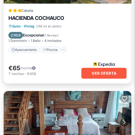
Cabaña
HACIENDA COCHAUCO
Aparcamiento
Piscina
Quito
·
Pintag
1.54 mi al centro
Balcón/Terraza
Internet
Excepcional
10.0
(
1 Revisar
)
1 Dormitorio
1 Baño
4 Invitados
Aparcamiento
Piscina
€65
/noche
VER OFERTA
7
noches
-
€456