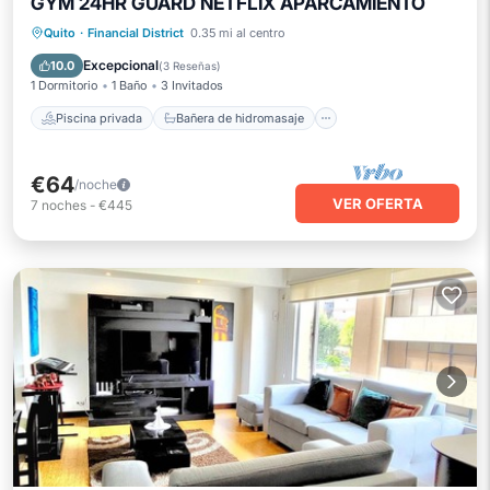
GYM 24HR GUARD NETFLIX APARCAMIENTO
Piscina privada
Bañera de hidromasaje
Quito
·
Financial District
0.35 mi al centro
Aparcamiento
Piscina
Excepcional
10.0
(
3 Reseñas
)
1 Dormitorio
1 Baño
3 Invitados
Piscina privada
Bañera de hidromasaje
€64
/noche
VER OFERTA
7
noches
-
€445