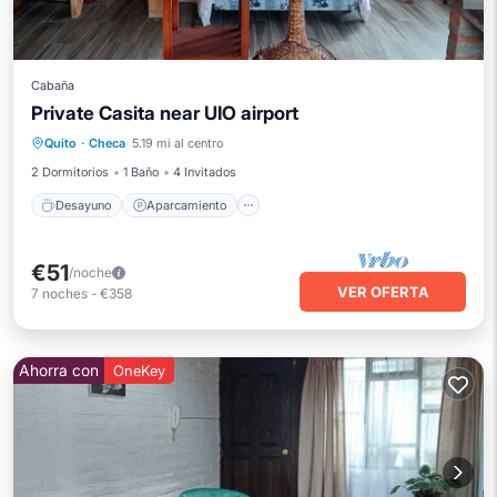
Cabaña
Private Casita near UIO airport
Desayuno
Aparcamiento
Quito
·
Checa
5.19 mi al centro
Balcón/Terraza
Cocina
2 Dormitorios
1 Baño
4 Invitados
Desayuno
Aparcamiento
€51
/noche
VER OFERTA
7
noches
-
€358
Ahorra con
OneKey