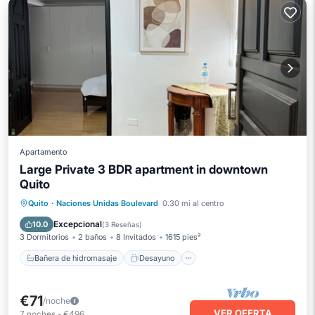
Apartamento
Large Private 3 BDR apartment in downtown
Quito
Bañera de hidromasaje
Desayuno
Quito
·
Naciones Unidas Boulevard
0.30 mi al centro
Aparcamiento
Cocina
Excepcional
10.0
(
3 Reseñas
)
3 Dormitorios
2 baños
8 Invitados
1615 pies²
Bañera de hidromasaje
Desayuno
€71
/noche
VER OFERTA
7
noches
-
€496