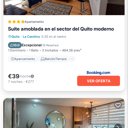
Apartamento
Suite amoblada en el sector del Quito moderno
Aparcamiento
Balcón/Terraza
Quito
·
La Carolina
0.35 mi al centro
Vistas
Internet
Excepcional
10.0
(
18 Reseñas
)
1 Dormitorio
1 Baño
3 Invitados
484.38 pies²
Aparcamiento
Balcón/Terraza
€39
/noche
VER OFERTA
7
noches
-
€277