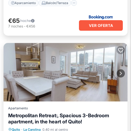
Aparcamiento
Balcón/Terraza
€65
/noche
VER OFERTA
7
noches
-
€456
Apartamento
Metropolitan Retreat:, Spacious 3-Bedroom
apartment, in the heart of Quito!
Aparcamiento
Piscina
Quito
·
La Carolina
0.40 mi al centro