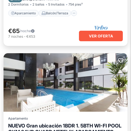
2 Dormitorios
2 baños
5 Invitados
754 pies²
Aparcamiento
Balcón/Terraza
€65
/noche
VER OFERTA
7
noches
-
€453
Apartamento
NUEVO Gran ubicación 1BDR 1. 5BTH WI-FI POOL