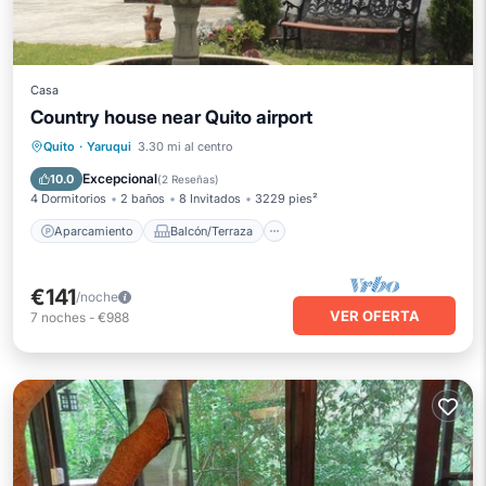
Casa
Country house near Quito airport
Aparcamiento
Balcón/Terraza
Quito
·
Yaruqui
3.30 mi al centro
Cocina
Internet
Excepcional
10.0
(
2 Reseñas
)
4 Dormitorios
2 baños
8 Invitados
3229 pies²
Aparcamiento
Balcón/Terraza
€141
/noche
VER OFERTA
7
noches
-
€988