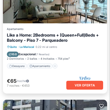
Apartamento
Like a Home: 2Bedrooms + (Queen+Full)Beds +
Balcony - Piso 7 - Parqueadero
Desayuno
Aparcamiento
Quito
·
La Mariscal
0.22 mi al centro
Balcón/Terraza
Cocina
Excepcional
10.0
(
7 Reseñas
)
2 Dormitorios
2 baños
4 Invitados
754 pies²
Desayuno
Aparcamiento
€65
/noche
VER OFERTA
7
noches
-
€453