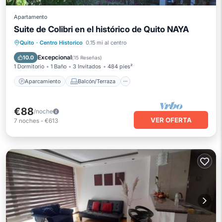
Apartamento
Suite de Colibri en el histórico de Quito NAYA
Aparcamiento
Balcón/Terraza
Quito
·
Centro Historico
0.15 mi al centro
Cocina
Internet
Excepcional
10.0
(
15 Reseñas
)
1 Dormitorio
1 Baño
3 Invitados
484 pies²
Aparcamiento
Balcón/Terraza
€88
/noche
VER OFERTA
7
noches
-
€613