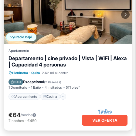
Precio bajó
Apartamento
Departamento | cine privado | Vista | WiFi | Alexa
| Capacidad 4 personas
Aparcamiento
Cocina
Internet
Pichincha
·
Quito
2.62 mi al centro
Se admiten mascotas
Excepcional
10.0
(
2 Reseñas
)
1 Dormitorio
1 Baño
4 Invitados
571 pies²
Aparcamiento
Cocina
€64
/noche
VER OFERTA
7
noches
-
€450