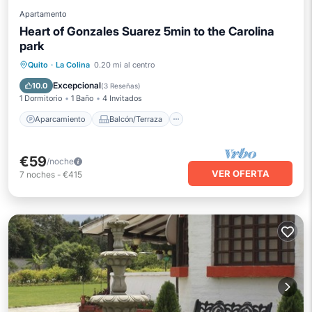
Apartamento
Heart of Gonzales Suarez 5min to the Carolina
park
Aparcamiento
Balcón/Terraza
Quito
·
La Colina
0.20 mi al centro
Cocina
Internet
Excepcional
10.0
(
3 Reseñas
)
1 Dormitorio
1 Baño
4 Invitados
Aparcamiento
Balcón/Terraza
€59
/noche
VER OFERTA
7
noches
-
€415