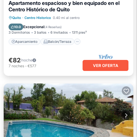
Apartamento espacioso y bien equipado en el
Centro Histórico de Quito
Aparcamiento
Balcón/Terraza
Quito
·
Centro Historico
0.40 mi al centro
Cocina
Internet
Excepcional
10.0
(
4 Reseñas
)
3 Dormitorios
3 baños
6 Invitados
1311 pies²
Aparcamiento
Balcón/Terraza
€82
/noche
VER OFERTA
7
noches
-
€577