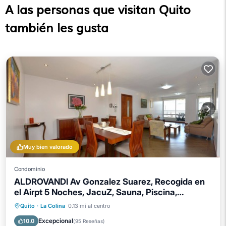
A las personas que visitan Quito
también les gusta
Muy bien valorado
Condominio
ALDROVANDI Av Gonzalez Suarez, Recogida en
el Airpt 5 Noches, JacuZ, Sauna, Piscina,
Gimnasio
Bañera de hidromasaje
Aparcamiento
Quito
·
La Colina
0.13 mi al centro
Piscina
Spa
Excepcional
10.0
(
95 Reseñas
)