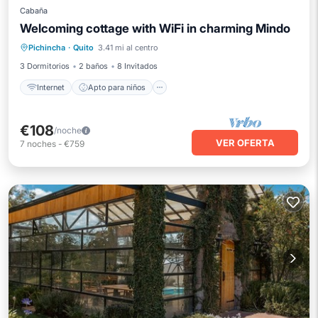
Cabaña
Welcoming cottage with WiFi in charming Mindo
Internet
Apto para niños
Lavandería
Pichincha
·
Quito
3.41 mi al centro
Ropa de cama
3 Dormitorios
2 baños
8 Invitados
Internet
Apto para niños
€108
/noche
VER OFERTA
7
noches
-
€759