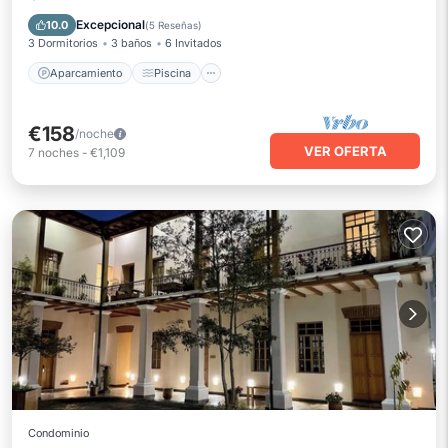
Balcón/Terraza
Cocina
Excepcional
10.0
(
5 Reseñas
)
3 Dormitorios
3 baños
6 Invitados
Aparcamiento
Piscina
€158
/noche
VER OFERTA
7
noches
-
€1,109
Condominio