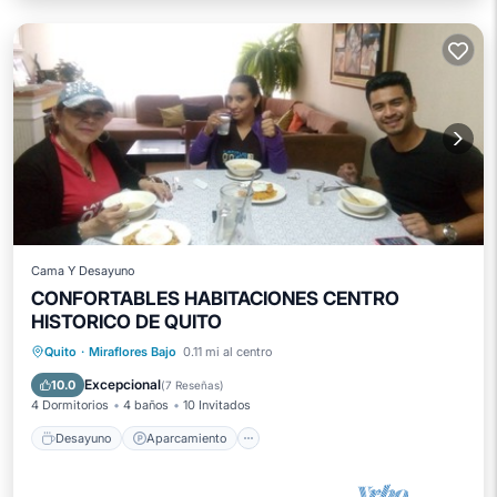
Cama Y Desayuno
CONFORTABLES HABITACIONES CENTRO
HISTORICO DE QUITO
Desayuno
Aparcamiento
Cocina
Quito
·
Miraflores Bajo
0.11 mi al centro
Restaurante
Excepcional
10.0
(
7 Reseñas
)
4 Dormitorios
4 baños
10 Invitados
Desayuno
Aparcamiento