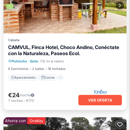
Cabaña
CAMVUL, Finca Hotel, Choco Andino, Conéctate
con la Naturaleza, Paseos Ecol.
Aparcamiento
Cocina
Internet
Pichincha
·
Quito
7.12 mi al centro
Se admiten mascotas
6 Dormitorios
2 baños
18 Invitados
Aparcamiento
Cocina
€24
/noche
VER OFERTA
7
noches
-
€170
Ahorra con
OneKey