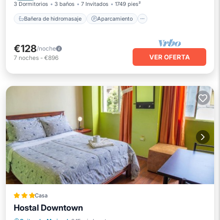
3 Dormitorios
3 baños
7 Invitados
1749 pies²
Bañera de hidromasaje
Aparcamiento
€128
/noche
VER OFERTA
7
noches
-
€896
Casa
Hostal Downtown