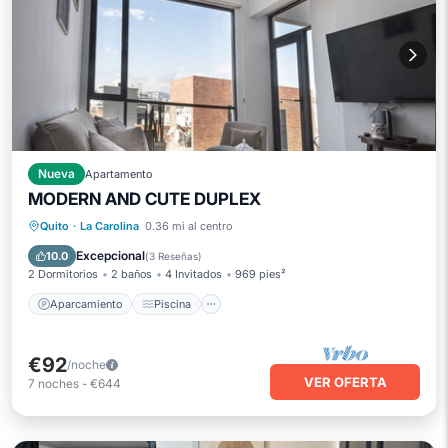
Nueva
Apartamento
MODERN AND CUTE DUPLEX
Aparcamiento
Piscina
Quito
·
La Carolina
0.36 mi al centro
Balcón/Terraza
Cocina
Excepcional
10.0
(
3 Reseñas
)
2 Dormitorios
2 baños
4 Invitados
969 pies²
Aparcamiento
Piscina
€92
/noche
VER OFERTA
7
noches
-
€644