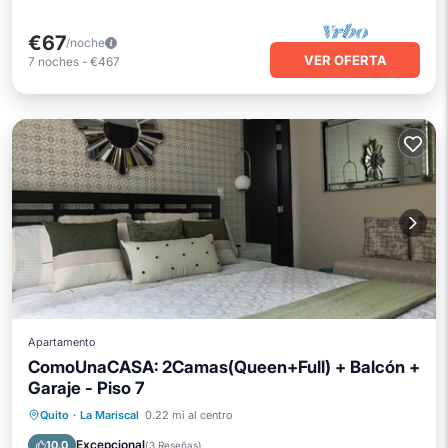
€67
/noche
VER OFERTA
7
noches
-
€467
Apartamento
ComoUnaCASA: 2Camas(Queen+Full) + Balcón +
Garaje - Piso 7
Aparcamiento
Balcón/Terraza
Quito
·
La Mariscal
0.22 mi al centro
Cocina
Internet
Excepcional
10.0
(
3 Reseñas
)