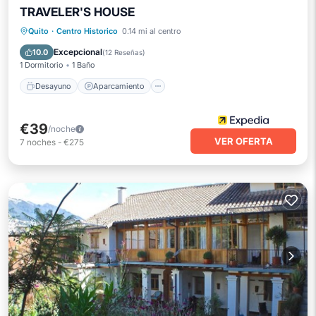
TRAVELER'S HOUSE
Desayuno
Aparcamiento
Quito
·
Centro Historico
0.14 mi al centro
Balcón/Terraza
Cocina
Excepcional
10.0
(
12 Reseñas
)
1 Dormitorio
1 Baño
Desayuno
Aparcamiento
€39
/noche
VER OFERTA
7
noches
-
€275