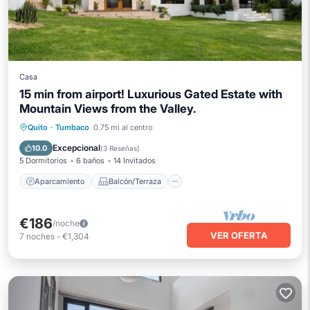
Casa
15 min from airport! Luxurious Gated Estate with
Mountain Views from the Valley.
Aparcamiento
Balcón/Terraza
Quito
·
Tumbaco
0.75 mi al centro
Cocina
Aire acondicionado
Excepcional
10.0
(
3 Reseñas
)
5 Dormitorios
6 baños
14 Invitados
Aparcamiento
Balcón/Terraza
€186
/noche
VER OFERTA
7
noches
-
€1,304