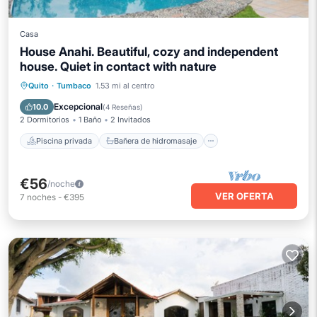
Casa
House Anahi. Beautiful, cozy and independent
house. Quiet in contact with nature
Piscina privada
Bañera de hidromasaje
Quito
·
Tumbaco
1.53 mi al centro
Aparcamiento
Piscina
Excepcional
10.0
(
4 Reseñas
)
2 Dormitorios
1 Baño
2 Invitados
Piscina privada
Bañera de hidromasaje
€56
/noche
VER OFERTA
7
noches
-
€395