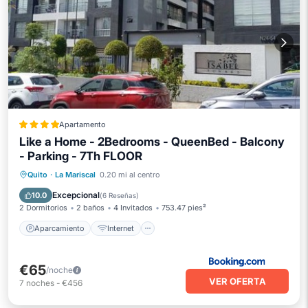
Apartamento
Like a Home - 2Bedrooms - QueenBed - Balcony
- Parking - 7Th FLOOR
Aparcamiento
Internet
Apto para niños
Quito
·
La Mariscal
0.20 mi al centro
Accesible en silla de ruedas
Excepcional
10.0
(
6 Reseñas
)
2 Dormitorios
2 baños
4 Invitados
753.47 pies²
Aparcamiento
Internet
€65
/noche
VER OFERTA
7
noches
-
€456