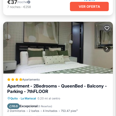
€37
/noche
VER OFERTA
7
noches
-
€258
Apartamento
Apartment - 2Bedrooms - QueenBed - Balcony -
Parking - 7thFLOOR
Aparcamiento
Balcón/Terraza
Quito
·
La Mariscal
0.20 mi al centro
Internet
Apto para niños
Excepcional
10.0
(
6 Reseñas
)
2 Dormitorios
2 baños
4 Invitados
753.47 pies²