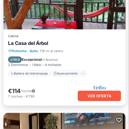
Cabina
La Casa del Árbol
Bañera de hidromasaje
Aparcamiento
Pichincha
·
Quito
7.16 mi al centro
Internet
Se admiten mascotas
Excepcional
10.0
(
2 Reseñas
)
2 Dormitorios
1 Baño
4 Invitados
Bañera de hidromasaje
Aparcamiento
€114
/noche
VER OFERTA
7
noches
-
€799