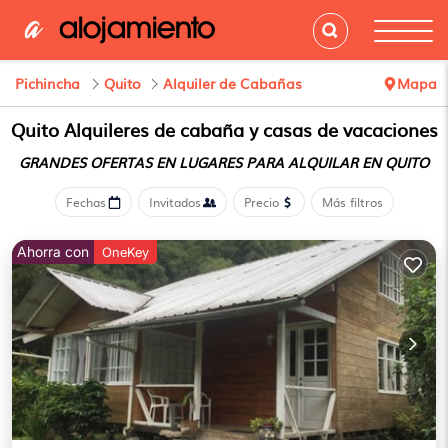
Pichincha
Quito
Alquiler de Cabañas
Mapa
Quito
Alquileres de cabaña y casas de vacaciones
GRANDES OFERTAS EN LUGARES
PARA ALQUILAR EN QUITO
Fechas
Invitados
Precio
Más filtros
Ahorra con
OneKey