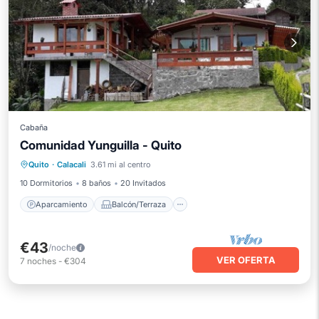
Cabaña
Comunidad Yunguilla - Quito
Aparcamiento
Balcón/Terraza
Quito
·
Calacali
3.61 mi al centro
Cocina
Aire acondicionado
10 Dormitorios
8 baños
20 Invitados
Aparcamiento
Balcón/Terraza
€43
/noche
VER OFERTA
7
noches
-
€304