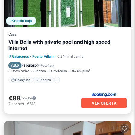
Precio bajó
Casa
Villa Bella with private pool and high speed
internet
Desayuno
Piscina
Balcón/Terraza
Galapagos
·
Puerto Villamil
0.24 mi al centro
Vistas
Fabuloso
8.5
(
4 Reseñas
)
3 Dormitorios
3 baños
9 Invitados
957.99 pies²
Desayuno
Piscina
€88
/noche
VER OFERTA
7
noches
-
€613