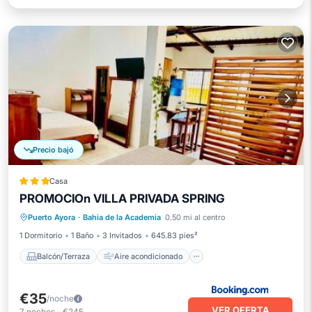
Precio bajó
Casa
PROMOCIOn VILLA PRIVADA SPRING
Balcón/Terraza
Aire acondicionado
Puerto Ayora
·
Bahia de la Academia
0.50 mi al centro
Internet
Apto para niños
1 Dormitorio
1 Baño
3 Invitados
645.83 pies²
Balcón/Terraza
Aire acondicionado
€35
/noche
VER OFERTA
7
noches
-
€245