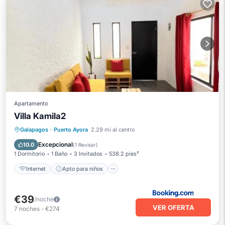
Apartamento
Villa Kamila2
Internet
Apto para niños
Seguridad/Protección
Galapagos
·
Puerto Ayora
2.29 mi al centro
Servicios para huéspedes
Excepcional
10.0
(
1 Revisar
)
1 Dormitorio
1 Baño
3 Invitados
538.2 pies²
Internet
Apto para niños
€39
/noche
VER OFERTA
7
noches
-
€274