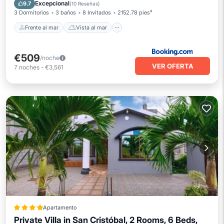
Balcón/Terraza
Vistas
Excepcional
9.7
(
10 Reseñas
)
3 Dormitorios
3 baños
8 Invitados
2152.78 pies²
Frente al mar
Vista al mar
€509
/noche
VER OFERTA
7
noches
-
€3,561
Apartamento
Private Villa in San Cristóbal, 2 Rooms, 6 Beds,