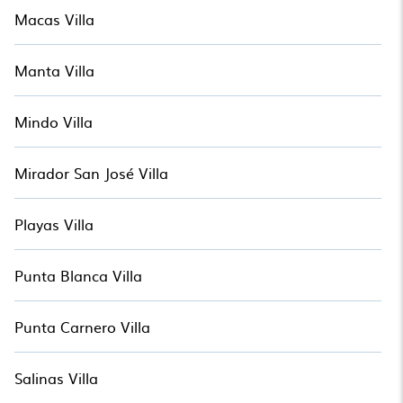
última hora y pueden incluir ofertas especiales para Airbnb,
Macas Villa
VRBO y Villas estilo Alojamiento. Así que encuentra tu
escapada de última hora hoy con Alojamiento en Galapagos
y prepárate para disfrutar del máximo confort en sus
Manta Villa
próximas vacaciones.
Mindo Villa
Mirador San José Villa
Playas Villa
Punta Blanca Villa
Punta Carnero Villa
Salinas Villa