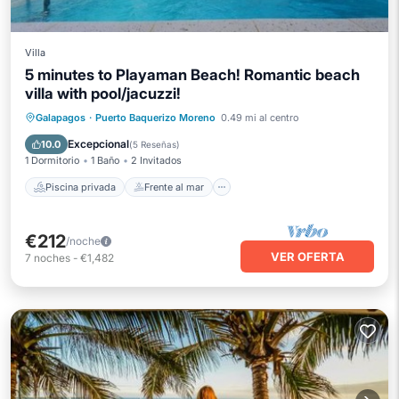
Villa
5 minutes to Playaman Beach! Romantic beach
villa with pool/jacuzzi!
Piscina privada
Frente al mar
Galapagos
·
Puerto Baquerizo Moreno
0.49 mi al centro
Bañera de hidromasaje
Aparcamiento
Excepcional
10.0
(
5 Reseñas
)
1 Dormitorio
1 Baño
2 Invitados
Piscina privada
Frente al mar
€212
/noche
VER OFERTA
7
noches
-
€1,482