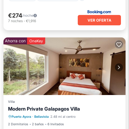
€274
/noche
VER OFERTA
7
noches
-
€1,916
Ahorra con
OneKey
Villa
Modern Private Galapagos Villa
Internet
Apto para niños
Lavandería
Puerto Ayora
·
Bellavista
2.48 mi al centro
Ropa de cama
2 Dormitorios
2 baños
6 Invitados