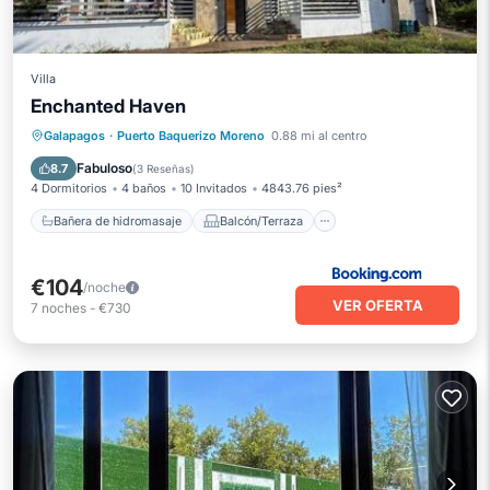
Villa
Enchanted Haven
Bañera de hidromasaje
Balcón/Terraza
Galapagos
·
Puerto Baquerizo Moreno
0.88 mi al centro
Vistas
Aire acondicionado
Fabuloso
8.7
(
3 Reseñas
)
4 Dormitorios
4 baños
10 Invitados
4843.76 pies²
Bañera de hidromasaje
Balcón/Terraza
€104
/noche
VER OFERTA
7
noches
-
€730