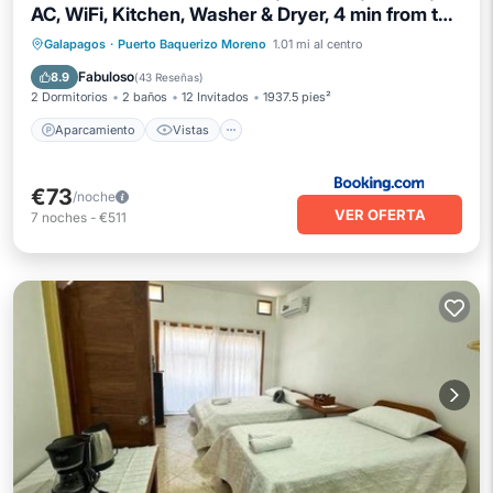
AC, WiFi, Kitchen, Washer & Dryer, 4 min from the
airport - Tropical - Galápagos Home
Aparcamiento
Vistas
Galapagos
·
Puerto Baquerizo Moreno
1.01 mi al centro
Aire acondicionado
Internet
Fabuloso
8.9
(
43 Reseñas
)
2 Dormitorios
2 baños
12 Invitados
1937.5 pies²
Aparcamiento
Vistas
€73
/noche
VER OFERTA
7
noches
-
€511