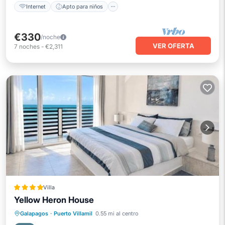
Internet
Apto para niños
€330
/noche
VER OFERTA
7
noches
-
€2,311
Villa
Yellow Heron House
Frente al mar
Vista al mar
Galapagos
·
Puerto Villamil
0.55 mi al centro