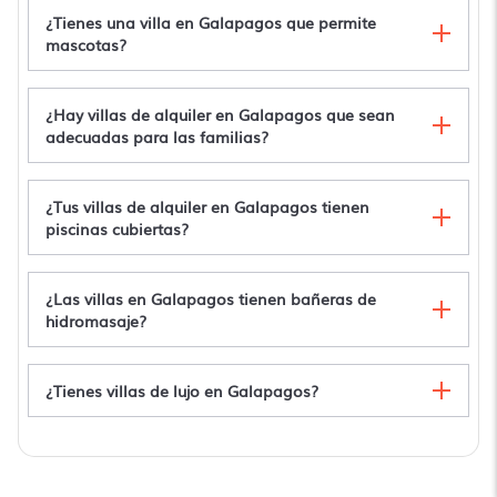
¿Tienes una villa en Galapagos que permite
mascotas?
¿Hay villas de alquiler en Galapagos que sean
5 minutes to Playaman Beach! Romantic beach
adecuadas para las familias?
villa with pool/jacuzzi!
Casa Baronesa
Torre Mar Galapagos Villa
¿Tus villas de alquiler en Galapagos tienen
Villa Kamila2
piscinas cubiertas?
¿Las villas en Galapagos tienen bañeras de
hidromasaje?
¿Tienes villas de lujo en Galapagos?
Galapagos alquileres con bañera de
hidromasaje