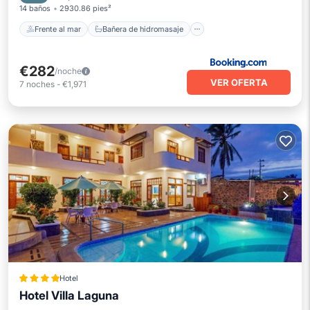
14 baños
2930.86 pies²
Frente al mar
Bañera de hidromasaje
€282
/noche
VER OFERTA
7
noches
-
€1,971
Hotel
Hotel Villa Laguna