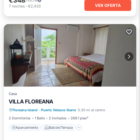
€348
/noche
VER OFERTA
7
noches
-
€2,433
Casa
VILLA FLOREANA
Aparcamiento
Balcón/Terraza
Floreana Island
·
Puerto Velasco Ibarra
0.30 mi al centro
Aire acondicionado
Internet
2 Dormitorios
1 Baño
2 Invitados
269.1 pies²
Aparcamiento
Balcón/Terraza