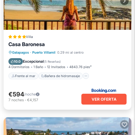
Villa
Casa Baronesa
Frente al mar
Bañera de hidromasaje
Galapagos
·
Puerto Villamil
0.29 mi al centro
Desayuno
Spa
Excepcional
10.0
(
5 Reseñas
)
4 Dormitorios
1 Baño
12 Invitados
4843.76 pies²
Frente al mar
Bañera de hidromasaje
€594
/noche
VER OFERTA
7
noches
-
€4,157