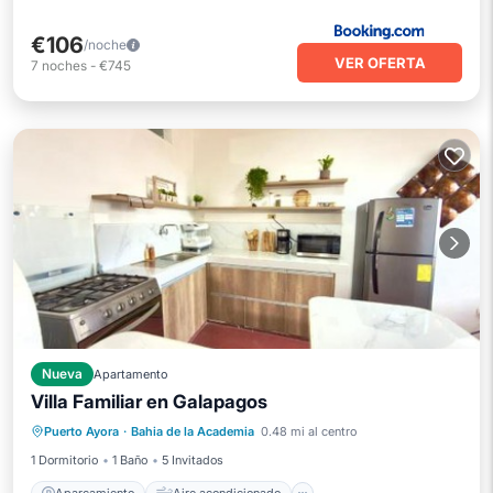
€106
/noche
VER OFERTA
7
noches
-
€745
Nueva
Apartamento
Villa Familiar en Galapagos
Aparcamiento
Aire acondicionado
Puerto Ayora
·
Bahia de la Academia
0.48 mi al centro
Internet
Se admiten mascotas
1 Dormitorio
1 Baño
5 Invitados
Aparcamiento
Aire acondicionado