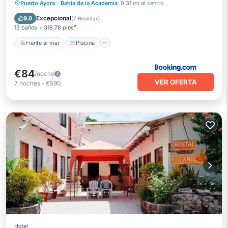
Frente al mar
Piscina
Vista al mar
Puerto Ayora
·
Bahia de la Academia
0.31 mi al centro
Balcón/Terraza
Excepcional
9.0
(
7 Reseñas
)
13 baños
318.78 pies²
Frente al mar
Piscina
€84
/noche
VER OFERTA
7
noches
-
€590
Hotel