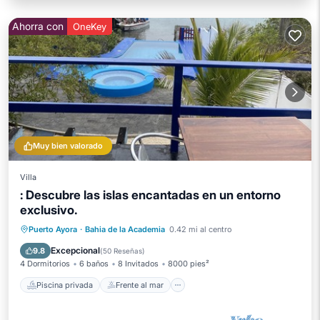
Ahorra con
OneKey
Muy bien valorado
Villa
: Descubre las islas encantadas en un entorno
exclusivo.
Piscina privada
Frente al mar
Puerto Ayora
·
Bahia de la Academia
0.42 mi al centro
Bañera de hidromasaje
Desayuno
Excepcional
9.8
(
50 Reseñas
)
4 Dormitorios
6 baños
8 Invitados
8000 pies²
Piscina privada
Frente al mar