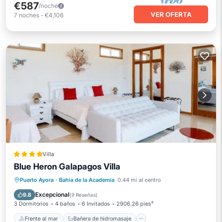
€587
/noche
VER OFERTA
7
noches
-
€4,106
Villa
Blue Heron Galapagos Villa
Frente al mar
Bañera de hidromasaje
Puerto Ayora
·
Bahia de la Academia
0.44 mi al centro
Vista al mar
Balcón/Terraza
Excepcional
9.8
(
9 Reseñas
)
3 Dormitorios
4 baños
6 Invitados
2906.26 pies²
Frente al mar
Bañera de hidromasaje