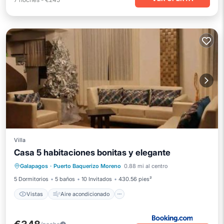
Villa
Casa 5 habitaciones bonitas y elegante
Vistas
Aire acondicionado
Internet
Galapagos
·
Puerto Baquerizo Moreno
0.88 mi al centro
Apto para niños
5 Dormitorios
5 baños
10 Invitados
430.56 pies²
Vistas
Aire acondicionado