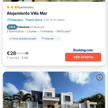
Apartamento
Alojamiento Villa Mar
Aire acondicionado
Internet
Seguridad/Protección
Galapagos
·
Puerto Ayora
2.27 mi al centro
Servicios para huéspedes
Fabuloso
8.9
(
39 Reseñas
)
2 Dormitorios
2 baños
7 Invitados
360.6 pies²
Aire acondicionado
Internet
€28
/noche
VER OFERTA
7
noches
-
€198