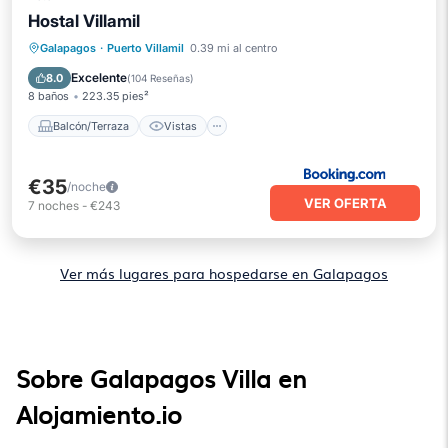
Hostal Villamil
Balcón/Terraza
Vistas
Cocina
Galapagos
·
Puerto Villamil
0.39 mi al centro
Aire acondicionado
Excelente
8.0
(
104 Reseñas
)
8 baños
223.35 pies²
Balcón/Terraza
Vistas
€35
/noche
VER OFERTA
7
noches
-
€243
Ver más lugares para hospedarse en Galapagos
Sobre Galapagos Villa en
Alojamiento.io