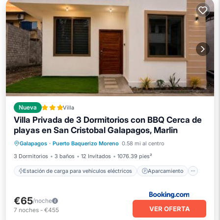
Nueva
Villa
Villa Privada de 3 Dormitorios con BBQ Cerca de
Estación de carga para vehículos eléctricos
playas en San Cristobal Galapagos, Marlin
Aparcamiento
Aire acondicionado
Galapagos
·
Puerto Baquerizo Moreno
0.58 mi al centro
Internet
3 Dormitorios
3 baños
12 Invitados
1076.39 pies²
Estación de carga para vehículos eléctricos
Aparcamiento
€65
/noche
VER OFERTA
7
noches
-
€455