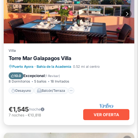
Villa
Torre Mar Galapagos Villa
Desayuno
Balcón/Terraza
Cocina
Puerto Ayora
·
Bahia de la Academia
0.52 mi al centro
Aire acondicionado
Excepcional
10.0
(
1 Revisar
)
8 Dormitorios
5 baños
18 Invitados
Desayuno
Balcón/Terraza
€1,545
/noche
VER OFERTA
7
noches
-
€10,818