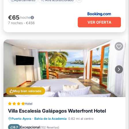
€65
/noche
VER OFERTA
7
noches
-
€456
Muy bien valorado
Hotel
Villa Escalesia Galápagos Waterfront Hotel
Frente al mar
Bañera de hidromasaje
Puerto Ayora
·
Bahia de la Academia
0.62 mi al centro
Piscina
Vista al mar
Excepcional
9.7
(
102 Reseñas
)