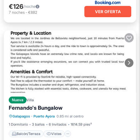
€126
/noche
VER OFERTA
7
noches
-
€882
Nueva
Villa
Fernando's Bungalow
Balcón/Terraza
Vistas
Galapagos
·
Puerto Ayora
0.85 mi al centro
Aire acondicionado
Internet
1 Dormitorio
3 baños
6 Invitados
1614.59 pies²
Balcón/Terraza
Vistas