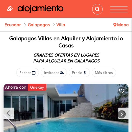
Ecuador
Galapagos
Villa
Mapa
Galapagos Villas en Alquiler y Alojamiento.io
Casas
GRANDES OFERTAS EN LUGARES
PARA ALQUILAR EN GALAPAGOS
Fechas
Invitados
Precio
Más filtros
Ahorra con
OneKey