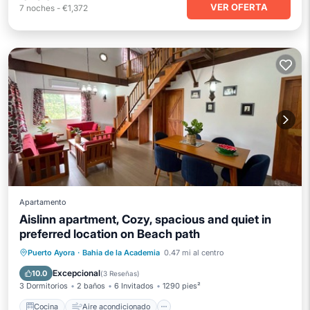
VER OFERTA
7
noches
-
€1,372
Apartamento
Aislinn apartment, Cozy, spacious and quiet in
preferred location on Beach path
Cocina
Aire acondicionado
Internet
Puerto Ayora
·
Bahia de la Academia
0.47 mi al centro
Apto para niños
Excepcional
10.0
(
3 Reseñas
)
3 Dormitorios
2 baños
6 Invitados
1290 pies²
Cocina
Aire acondicionado