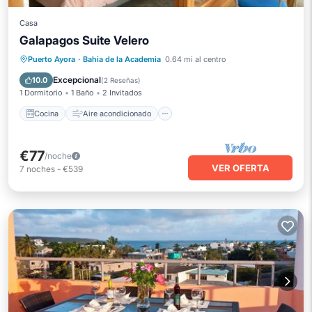
Casa
Galapagos Suite Velero
Cocina
Aire acondicionado
Internet
Puerto Ayora
·
Bahia de la Academia
0.64 mi al centro
Apto para niños
Excepcional
10.0
(
2 Reseñas
)
1 Dormitorio
1 Baño
2 Invitados
Cocina
Aire acondicionado
€77
/noche
VER OFERTA
7
noches
-
€539