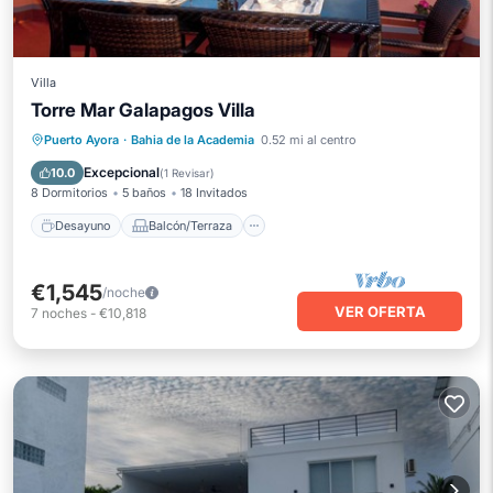
Villa
Torre Mar Galapagos Villa
Desayuno
Balcón/Terraza
Cocina
Puerto Ayora
·
Bahia de la Academia
0.52 mi al centro
Aire acondicionado
Excepcional
10.0
(
1 Revisar
)
8 Dormitorios
5 baños
18 Invitados
Desayuno
Balcón/Terraza
€1,545
/noche
VER OFERTA
7
noches
-
€10,818