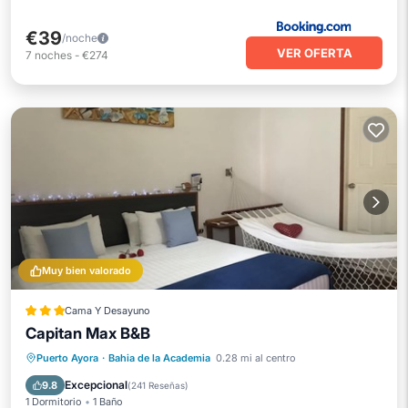
€39
/noche
VER OFERTA
7
noches
-
€274
Muy bien valorado
Cama Y Desayuno
Capitan Max B&B
Desayuno
Aparcamiento
Puerto Ayora
·
Bahia de la Academia
0.28 mi al centro
Aire acondicionado
Internet
Excepcional
9.8
(
241 Reseñas
)
1 Dormitorio
1 Baño