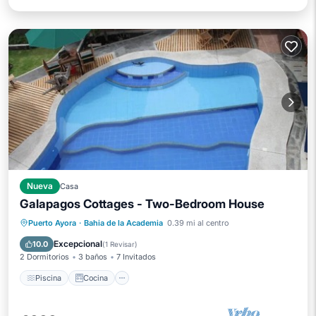
Nueva
Casa
Galapagos Cottages - Two-Bedroom House
Piscina
Cocina
Aire acondicionado
Puerto Ayora
·
Bahia de la Academia
0.39 mi al centro
Internet
Excepcional
10.0
(
1 Revisar
)
2 Dormitorios
3 baños
7 Invitados
Piscina
Cocina