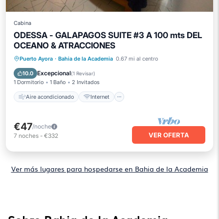
Cabina
ODESSA - GALAPAGOS SUITE #3 A 100 mts DEL
OCEANO & ATRACCIONES
Aire acondicionado
Internet
Puerto Ayora
·
Bahia de la Academia
0.67 mi al centro
Apto para niños
TV
Excepcional
10.0
(
1 Revisar
)
1 Dormitorio
1 Baño
2 Invitados
Aire acondicionado
Internet
€47
/noche
VER OFERTA
7
noches
-
€332
Ver más lugares para hospedarse en Bahia de la Academia