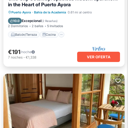
in the Heart of Puerto Ayora
Balcón/Terraza
Cocina
Puerto Ayora
·
Bahia de la Academia
0.61 mi al centro
Aire acondicionado
Internet
Excepcional
10.0
(
2 Reseñas
)
2 Dormitorios
2 baños
5 Invitados
Balcón/Terraza
Cocina
€191
/noche
VER OFERTA
7
noches
-
€1,338