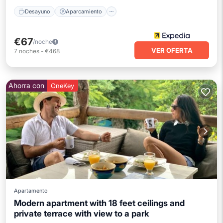
Desayuno
Aparcamiento
€67
/noche
VER OFERTA
7
noches
-
€468
Ahorra con
OneKey
Apartamento
Modern apartment with 18 feet ceilings and
private terrace with view to a park