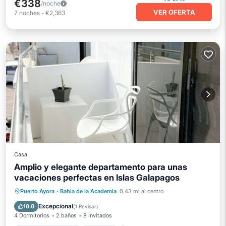
€338
/noche
VER OFERTA
7
noches
-
€2,363
Casa
Amplio y elegante departamento para unas
vacaciones perfectas en Islas Galapagos
Aire acondicionado
Internet
Puerto Ayora
·
Bahia de la Academia
0.43 mi al centro
Apto para niños
Lavandería
Excepcional
10.0
(
1 Revisar
)
4 Dormitorios
2 baños
8 Invitados