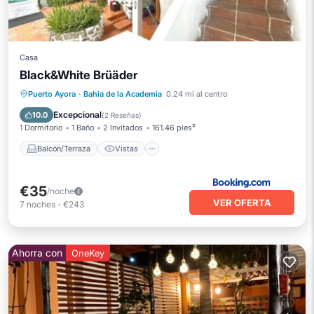
Casa
Black&White Brüäder
Balcón/Terraza
Vistas
Cocina
Puerto Ayora
·
Bahia de la Academia
0.24 mi al centro
Internet
Excepcional
10.0
(
2 Reseñas
)
1 Dormitorio
1 Baño
2 Invitados
161.46 pies²
Balcón/Terraza
Vistas
€35
/noche
VER OFERTA
7
noches
-
€243
Ahorra con
OneKey