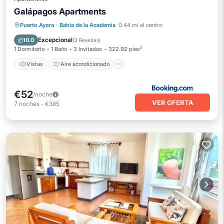
Galápagos Apartments
Vistas
Aire acondicionado
Internet
Puerto Ayora
·
Bahia de la Academia
0.44 mi al centro
Apto para niños
Excepcional
10.0
(
2 Reseñas
)
1 Dormitorio
1 Baño
3 Invitados
322.92 pies²
Vistas
Aire acondicionado
€52
/noche
VER OFERTA
7
noches
-
€365