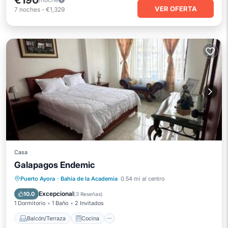
€190
VER OFERTA
7
noches
-
€1,329
Casa
Galapagos Endemic
Balcón/Terraza
Cocina
Puerto Ayora
·
Bahia de la Academia
0.54 mi al centro
Aire acondicionado
Internet
Excepcional
10.0
(
3 Reseñas
)
1 Dormitorio
1 Baño
2 Invitados
Balcón/Terraza
Cocina