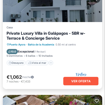
Casa
Private Luxury Villa in Galápagos - 5BR w-
Terrace & Concierge Service
Desayuno
Vista al mar
Puerto Ayora
·
Bahia de la Academia
0.50 mi al centro
Balcón/Terraza
Vistas
Excepcional
10.0
(
1 Revisar
)
5 Dormitorios
6 baños
10 Invitados
Desayuno
Vista al mar
€1,062
/noche
VER OFERTA
7
noches
-
€7,433