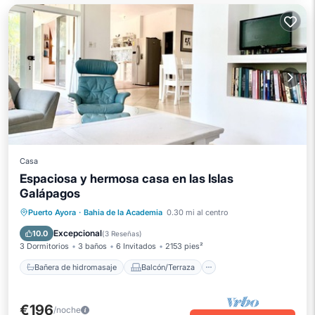
Casa
Espaciosa y hermosa casa en las Islas
Galápagos
Bañera de hidromasaje
Balcón/Terraza
Puerto Ayora
·
Bahia de la Academia
0.30 mi al centro
Cocina
Aire acondicionado
Excepcional
10.0
(
3 Reseñas
)
3 Dormitorios
3 baños
6 Invitados
2153 pies²
Bañera de hidromasaje
Balcón/Terraza
€196
/noche