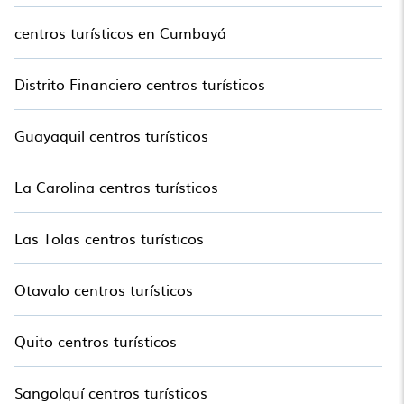
cuentan con las mejores comodidades, como spas, jacuzzis,
piscinas, Televisores, bares, restaurantes finos y casuales,
centros turísticos en Cumbayá
jardines y áreas de entretenimiento para niños.
La amplia selección de resorts de Alojamiento en o cerca de
Distrito Financiero centros turísticos
Bahia de la Academia puede brindarle una excelente
alternativa a quedarse en un alquiler de vacaciones y
ayudarlo a encontrar el alojamiento adecuado para tu
Guayaquil centros turísticos
próximo viaje.
La Carolina centros turísticos
Las Tolas centros turísticos
Otavalo centros turísticos
Quito centros turísticos
Sangolquí centros turísticos