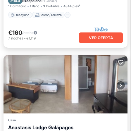
Excepcional
10.0
(
1 Revisar
)
1 Dormitorio
1 Baño
3 Invitados
4844 pies²
Desayuno
Balcón/Terraza
€160
/noche
VER OFERTA
7
noches
-
€1,119
Casa
Anastasis Lodge Galápagos