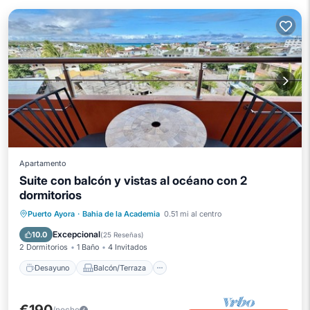
Apartamento
Suite con balcón y vistas al océano con 2
dormitorios
Desayuno
Balcón/Terraza
Cocina
Puerto Ayora
·
Bahia de la Academia
0.51 mi al centro
Aire acondicionado
Excepcional
10.0
(
25 Reseñas
)
2 Dormitorios
1 Baño
4 Invitados
Desayuno
Balcón/Terraza
/noche