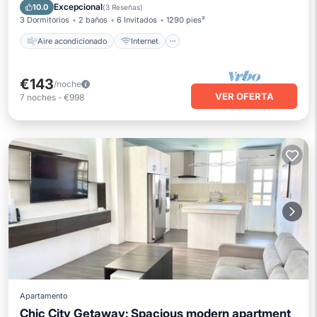
Apto para niños
Lavandería
Excepcional
10.0
(
3 Reseñas
)
3 Dormitorios
2 baños
6 Invitados
1290 pies²
Aire acondicionado
Internet
€143
/noche
VER OFERTA
7
noches
-
€998
Apartamento
Chic City Getaway: Spacious modern apartment