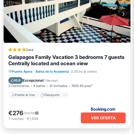
Casa
Galapagos Family Vacation 3 bedrooms 7 guests
Centrally located and ocean view
Frente al mar
Desayuno
Puerto Ayora
·
Bahia de la Academia
0.35 mi al centro
Vista al mar
Balcón/Terraza
Excepcional
10.0
(
1 Revisar
)
3 Dormitorios
4 baños
10 Invitados
1506.95 pies²
Frente al mar
Desayuno
€276
/noche
VER OFERTA
7
noches
-
€1,934