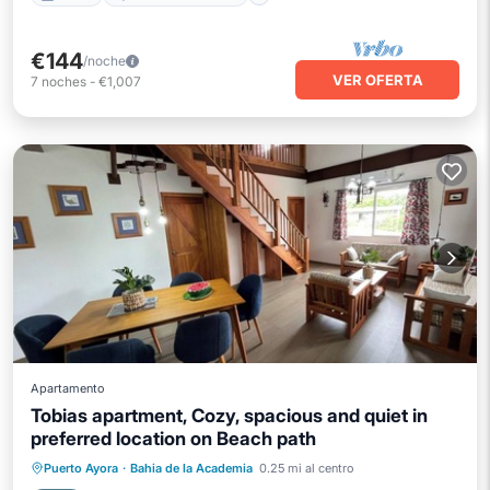
€144
/noche
VER OFERTA
7
noches
-
€1,007
Apartamento
Tobias apartment, Cozy, spacious and quiet in
preferred location on Beach path
Aire acondicionado
Internet
Puerto Ayora
·
Bahia de la Academia
0.25 mi al centro