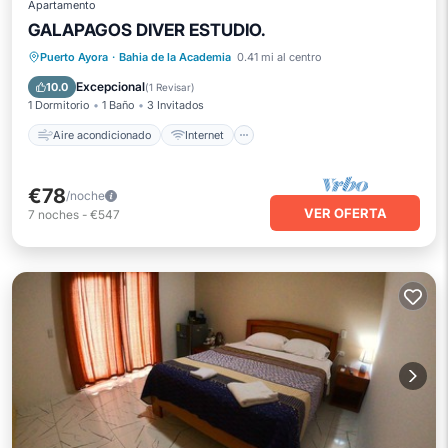
Apartamento
GALAPAGOS DIVER ESTUDIO.
Aire acondicionado
Internet
Puerto Ayora
·
Bahia de la Academia
0.41 mi al centro
Apto para niños
Lavandería
Excepcional
10.0
(
1 Revisar
)
1 Dormitorio
1 Baño
3 Invitados
Aire acondicionado
Internet
€78
/noche
VER OFERTA
7
noches
-
€547