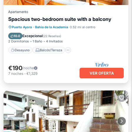
Apartamento
Spacious two-bedroom suite with a balcony
Desayuno
Balcón/Terraza
Cocina
Puerto Ayora
·
Bahia de la Academia
0.52 mi al centro
Aire acondicionado
Excepcional
10.0
(
22 Reseñas
)
2 Dormitorios
1 Baño
4 Invitados
Desayuno
Balcón/Terraza
€190
/noche
VER OFERTA
7
noches
-
€1,329