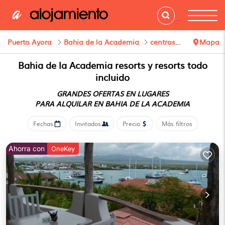
Puerto Ayora
Bahia de la Academia
centros turísticos
Mapa
Bahia de la Academia resorts y resorts todo
incluido
GRANDES OFERTAS EN LUGARES
PARA ALQUILAR EN BAHIA DE LA ACADEMIA
Fechas
Invitados
Precio
Más filtros
Ahorra con
OneKey