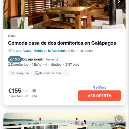
Casa
Cómoda casa de dos dormitorios en Galápagos
Desayuno
Balcón/Terraza
Cocina
Puerto Ayora
·
Bahia de la Academia
0.52 mi al centro
Aire acondicionado
Excepcional
10.0
(
4 Reseñas
)
2 Dormitorios
1 Baño
4 Invitados
3197 pies²
Desayuno
Balcón/Terraza
€155
/noche
VER OFERTA
7
noches
-
€1,084