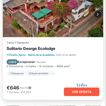
Cama Y Desayuno
Solitario George Ecolodge
Desayuno
Aparcamiento
Puerto Ayora
·
Bahia de la Academia
0.61 mi al centro
Balcón/Terraza
Cocina
Excepcional
10.0
(
1 Revisar
)
6 Dormitorios
6 baños
12 Invitados
9688 pies²
Desayuno
Aparcamiento
€646
/noche
VER OFERTA
7
noches
-
€4,524