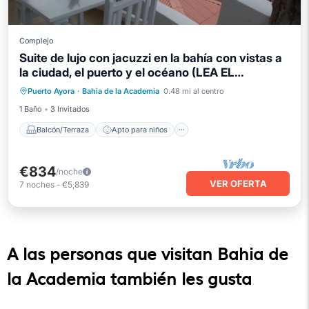
Complejo
Suite de lujo con jacuzzi en la bahía con vistas a
la ciudad, el puerto y el océano (LEA EL
Balcón/Terraza
Apto para niños
TV
ANUNCIO PRIMERO)
Puerto Ayora
·
Bahia de la Academia
0.48 mi al centro
Seguridad/Protección
1 Baño
3 Invitados
Balcón/Terraza
Apto para niños
€834
/noche
VER OFERTA
7
noches
-
€5,839
A las personas que visitan Bahia de
la Academia también les gusta