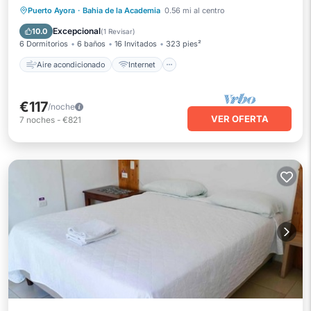
Aire acondicionado
Internet
Puerto Ayora
·
Bahia de la Academia
0.56 mi al centro
Apto para niños
Ropa de cama
Excepcional
10.0
(
1 Revisar
)
6 Dormitorios
6 baños
16 Invitados
323 pies²
Aire acondicionado
Internet
€117
/noche
VER OFERTA
7
noches
-
€821