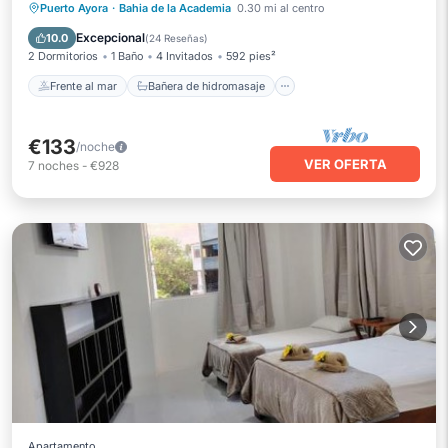
Frente al mar
Bañera de hidromasaje
Puerto Ayora
·
Bahia de la Academia
0.30 mi al centro
Aparcamiento
Vista al mar
Excepcional
10.0
(
24 Reseñas
)
2 Dormitorios
1 Baño
4 Invitados
592 pies²
Frente al mar
Bañera de hidromasaje
€133
/noche
VER OFERTA
7
noches
-
€928
Apartamento