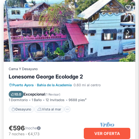
Cama Y Desayuno
Lonesome George Ecolodge 2
Desayuno
Vista al mar
Puerto Ayora
·
Bahia de la Academia
0.60 mi al centro
Balcón/Terraza
Vistas
Excepcional
10.0
(
1 Revisar
)
1 Dormitorio
1 Baño
12 Invitados
9688 pies²
Desayuno
Vista al mar
€596
/noche
VER OFERTA
7
noches
-
€4,173