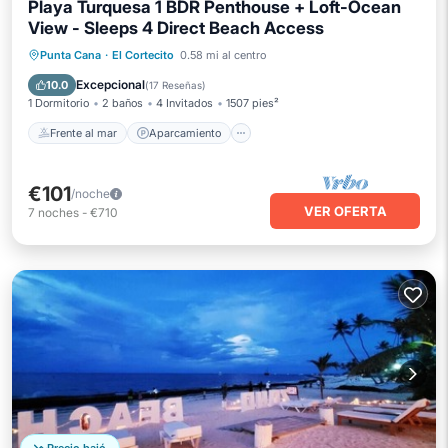
Playa Turquesa 1 BDR Penthouse + Loft-Ocean
View - Sleeps 4 Direct Beach Access
Frente al mar
Aparcamiento
Piscina
Punta Cana
·
El Cortecito
0.58 mi al centro
Vista al mar
Excepcional
10.0
(
17 Reseñas
)
1 Dormitorio
2 baños
4 Invitados
1507 pies²
Frente al mar
Aparcamiento
€101
/noche
VER OFERTA
7
noches
-
€710