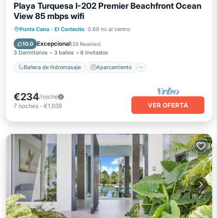
Playa Turquesa I-202 Premier Beachfront Ocean
View 85 mbps wifi
Bañera de hidromasaje
Aparcamiento
Punta Cana
·
El Cortecito
0.69 mi al centro
Piscina
Vista al mar
Excepcional
10.0
(
29 Reseñas
)
3 Dormitorios
3 baños
6 Invitados
Bañera de hidromasaje
Aparcamiento
€234
/noche
VER OFERTA
7
noches
-
€1,639