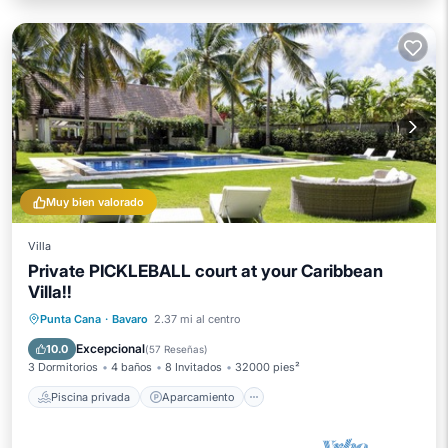
Muy bien valorado
Villa
Private PICKLEBALL court at your Caribbean
Villa!!
Piscina privada
Aparcamiento
Punta Cana
·
Bavaro
2.37 mi al centro
Piscina
Balcón/Terraza
Excepcional
10.0
(
57 Reseñas
)
3 Dormitorios
4 baños
8 Invitados
32000 pies²
Piscina privada
Aparcamiento