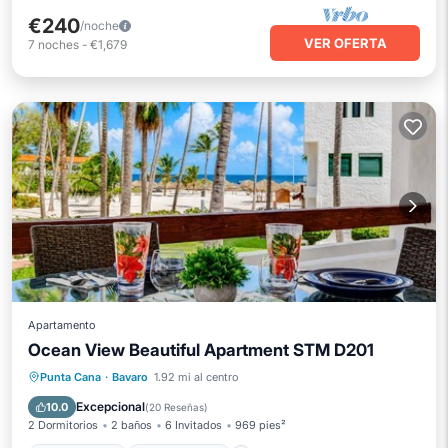
€240
/noche
VER OFERTA
7
noches
-
€1,679
Apartamento
Ocean View Beautiful Apartment STM D201
Frente al mar
Aparcamiento
Piscina
Punta Cana
·
Bavaro
1.92 mi al centro
Vista al mar
Excepcional
10.0
(
20 Reseñas
)
2 Dormitorios
2 baños
6 Invitados
969 pies²