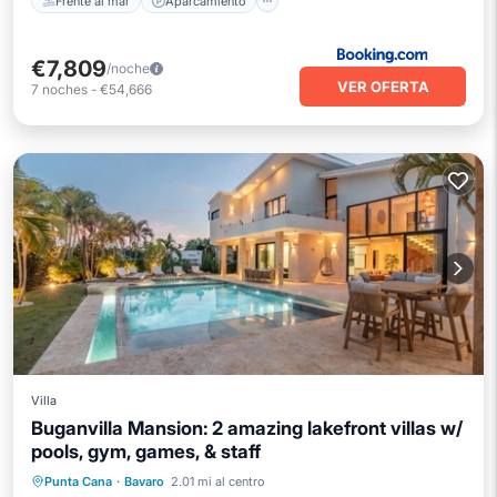
Frente al mar
Aparcamiento
€7,809
/noche
VER OFERTA
7
noches
-
€54,666
Villa
Buganvilla Mansion: 2 amazing lakefront villas w/
pools, gym, games, & staff
Piscina privada
Aparcamiento
Punta Cana
·
Bavaro
2.01 mi al centro
Piscina
Balcón/Terraza