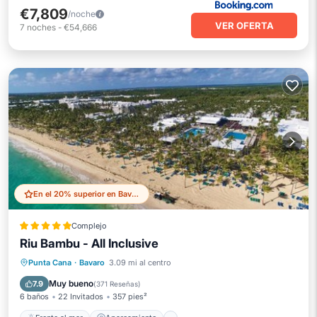
€7,809
/noche
VER OFERTA
7
noches
-
€54,666
En el 20% superior en Bavaro
Complejo
Riu Bambu - All Inclusive
Frente al mar
Aparcamiento
Piscina
Punta Cana
·
Bavaro
3.09 mi al centro
Spa
Muy bueno
7.9
(
371 Reseñas
)
6 baños
22 Invitados
357 pies²