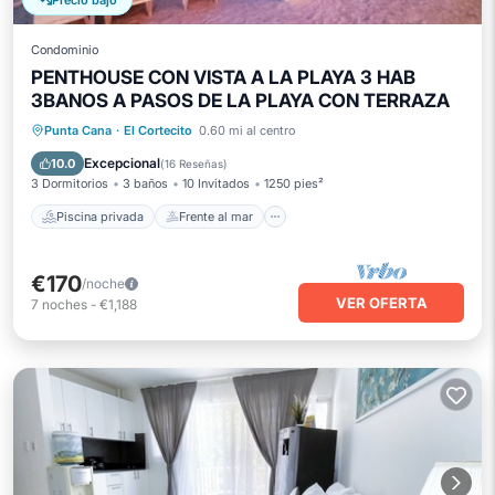
Precio bajó
Condominio
PENTHOUSE CON VISTA A LA PLAYA 3 HAB
3BANOS A PASOS DE LA PLAYA CON TERRAZA
Piscina privada
Frente al mar
Punta Cana
·
El Cortecito
0.60 mi al centro
Desayuno
Aparcamiento
Excepcional
10.0
(
16 Reseñas
)
3 Dormitorios
3 baños
10 Invitados
1250 pies²
Piscina privada
Frente al mar
€170
/noche
VER OFERTA
7
noches
-
€1,188