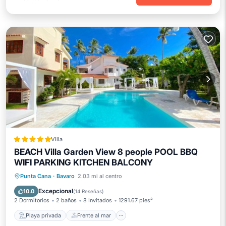
Villa
BEACH Villa Garden View 8 people POOL BBQ
WIFI PARKING KITCHEN BALCONY
Playa privada
Frente al mar
Punta Cana
·
Bavaro
2.03 mi al centro
Bañera de hidromasaje
Desayuno
Excepcional
10.0
(
14 Reseñas
)
2 Dormitorios
2 baños
8 Invitados
1291.67 pies²
Playa privada
Frente al mar