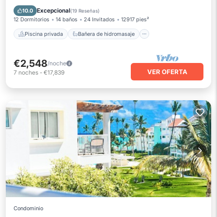
Aparcamiento
Piscina
Excepcional
10.0
(
19 Reseñas
)
12 Dormitorios
14 baños
24 Invitados
12917 pies²
Piscina privada
Bañera de hidromasaje
€2,548
/noche
VER OFERTA
7
noches
-
€17,839
Condominio