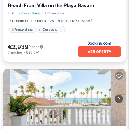
Beach Front Villa on the Playa Bavaro
Frente al mar
Desayuno
Punta Cana
·
Bavaro
2.00 mi al centro
Aparcamiento
Vista al mar
12 Dormitorios
12 baños
24 Invitados
5381.95 pies²
Frente al mar
Desayuno
€2,939
/noche
VER OFERTA
7
noches
-
€20,574