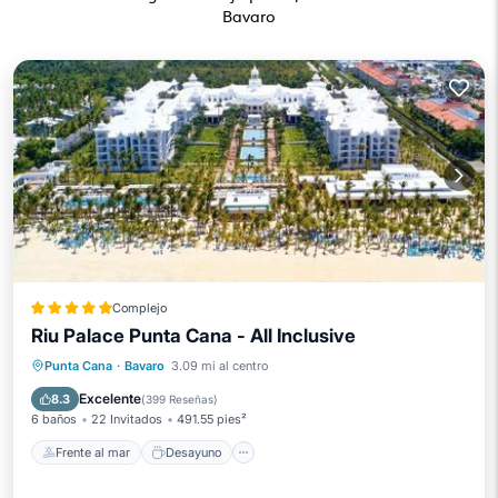
Bavaro
Complejo
Riu Palace Punta Cana - All Inclusive
Frente al mar
Desayuno
Punta Cana
·
Bavaro
3.09 mi al centro
Aparcamiento
Piscina
Excelente
8.3
(
399 Reseñas
)
6 baños
22 Invitados
491.55 pies²
Frente al mar
Desayuno