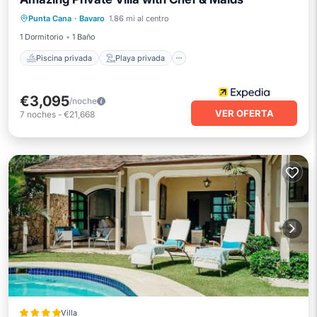
Piscina privada
Playa privada
Punta Cana
·
Bavaro
1.86 mi al centro
Frente al mar
Bañera de hidromasaje
1 Dormitorio
1 Baño
Piscina privada
Playa privada
€3,095
/noche
VER OFERTA
7
noches
-
€21,668
Villa