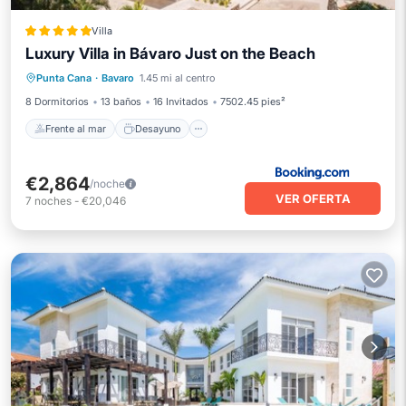
Villa
Luxury Villa in Bávaro Just on the Beach
Frente al mar
Desayuno
Punta Cana
·
Bavaro
1.45 mi al centro
Aparcamiento
Piscina
8 Dormitorios
13 baños
16 Invitados
7502.45 pies²
Frente al mar
Desayuno
€2,864
/noche
VER OFERTA
7
noches
-
€20,046