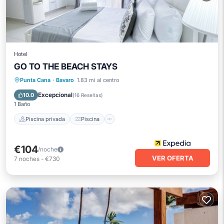
Hotel
GO TO THE BEACH STAYS
Piscina privada
Piscina
Spa
Punta Cana
·
Bavaro
1.83 mi al centro
Balcón/Terraza
Excepcional
10.0
(
16 Reseñas
)
1 Baño
Piscina privada
Piscina
€104
/noche
VER OFERTA
7
noches
-
€730