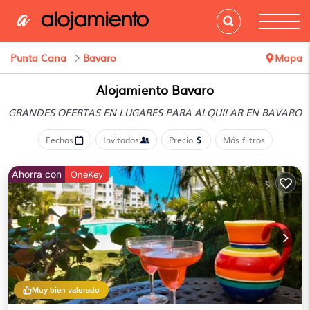
Punta Cana
Bavaro
Mapa
Alojamiento Bavaro
GRANDES OFERTAS EN LUGARES
PARA ALQUILAR EN BAVARO
Fechas
Invitados
Precio
Más filtros
Ahorra con
OneKey
Muy bien valorado