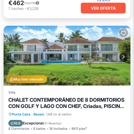
€462
/noche
VER OFERTA
7
noches
-
€3,235
Muy bien valorado
Villa
CHALET CONTEMPORÁNEO DE 8 DORMITORIOS
CON GOLF Y LAGO CON CHEF, Criadas, PISCINA
Y JACUZZI
Piscina privada
Bañera de hidromasaje
Punta Cana
·
Bavaro
1.68 mi al centro
Aparcamiento
Piscina
Excepcional
10.0
(
51 Reseñas
)
8 Dormitorios
8 baños
16 Invitados
8611 pies²