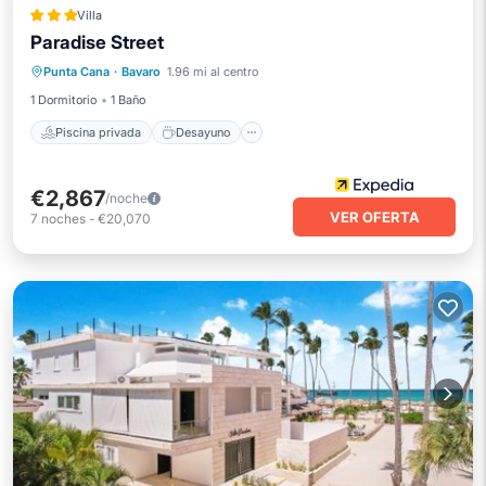
Villa
Paradise Street
Piscina privada
Desayuno
Punta Cana
·
Bavaro
1.96 mi al centro
Aparcamiento
Piscina
1 Dormitorio
1 Baño
Piscina privada
Desayuno
€2,867
/noche
VER OFERTA
7
noches
-
€20,070