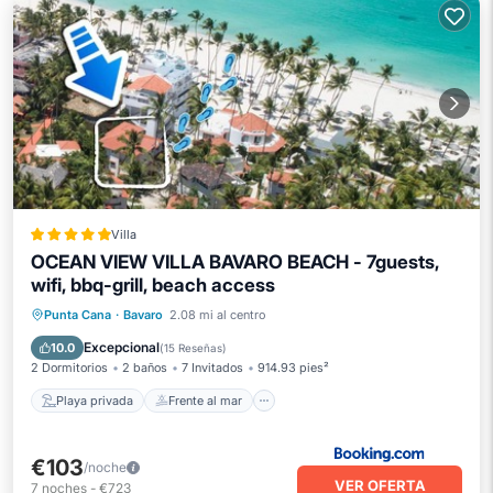
Villa
OCEAN VIEW VILLA BAVARO BEACH - 7guests,
wifi, bbq-grill, beach access
Playa privada
Frente al mar
Punta Cana
·
Bavaro
2.08 mi al centro
Bañera de hidromasaje
Desayuno
Excepcional
10.0
(
15 Reseñas
)
2 Dormitorios
2 baños
7 Invitados
914.93 pies²
Playa privada
Frente al mar
€103
/noche
VER OFERTA
7
noches
-
€723