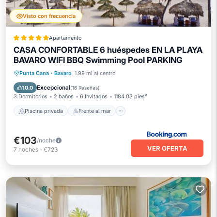
Visto con frecuencia
Apartamento
CASA CONFORTABLE 6 huéspedes EN LA PLAYA
BAVARO WIFI BBQ Swimming Pool PARKING
Piscina privada
Frente al mar
Punta Cana
·
Bavaro
1.99 mi al centro
Bañera de hidromasaje
Desayuno
Excepcional
10.0
(
16 Reseñas
)
3 Dormitorios
2 baños
6 Invitados
1184.03 pies²
Piscina privada
Frente al mar
€103
/noche
VER OFERTA
7
noches
-
€723