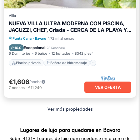
Villa
NUEVA VILLA ULTRA MODERNA CON PISCINA,
JACUZZI, CHEF, Criada - CERCA DE LA PLAYA Y
LA VIDA NOCTURNA
Piscina privada
Bañera de hidromasaje
Punta Cana
·
Bavaro
1.72 mi al centro
Desayuno
Aparcamiento
Excepcional
10.0
(
23 Reseñas
)
6 Dormitorios
6 baños
12 Invitados
8342 pies²
Piscina privada
Bañera de hidromasaje
€1,606
/noche
VER OFERTA
7
noches
-
€11,240
Ver más propiedades
Lugares de lujo para quedarse en Bavaro
Sobre
4131
+ Lugares de lujo para quedarse en o cerca de