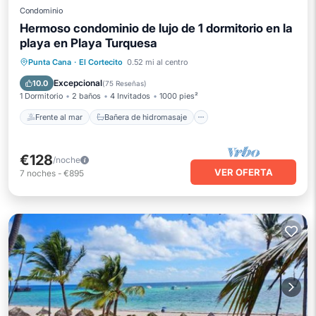
Condominio
Hermoso condominio de lujo de 1 dormitorio en la
playa en Playa Turquesa
Frente al mar
Bañera de hidromasaje
Punta Cana
·
El Cortecito
0.52 mi al centro
Aparcamiento
Piscina
Excepcional
10.0
(
75 Reseñas
)
1 Dormitorio
2 baños
4 Invitados
1000 pies²
Frente al mar
Bañera de hidromasaje
€128
/noche
VER OFERTA
7
noches
-
€895