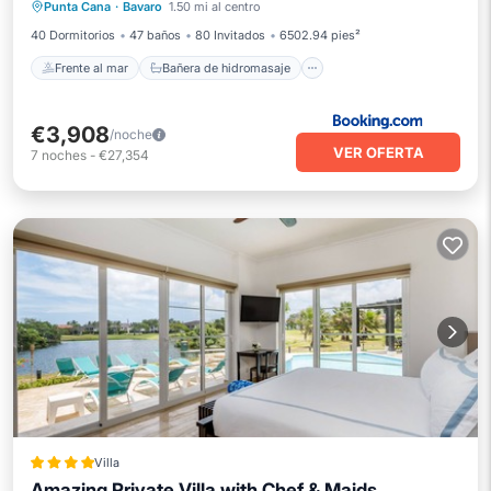
Punta Cana
·
Bavaro
1.50 mi al centro
Desayuno
Aparcamiento
40 Dormitorios
47 baños
80 Invitados
6502.94 pies²
Frente al mar
Bañera de hidromasaje
€3,908
/noche
VER OFERTA
7
noches
-
€27,354
Villa
Amazing Private Villa with Chef & Maids