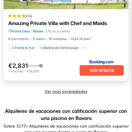
Villa
Amazing Private Villa with Chef and Maids
Frente al mar
Bañera de hidromasaje
Punta Cana
·
Bavaro
2.10 mi al centro
Desayuno
Aparcamiento
8 Dormitorios
9 baños
16 Invitados
7534.74 pies²
Frente al mar
Bañera de hidromasaje
€2,831
/noche
VER OFERTA
7
noches
-
€19,819
Ver más propiedades
Alquileres de vacaciones con calificación superior con
una piscina en Bavaro
Sobre
3177
+ Alquileres de vacaciones con calificación superior
con una piscina dentro o cerca de Bavaro