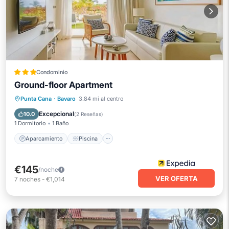
Condominio
Ground-floor Apartment
Aparcamiento
Piscina
Punta Cana
·
Bavaro
3.84 mi al centro
Balcón/Terraza
Internet
Excepcional
10.0
(
2 Reseñas
)
1 Dormitorio
1 Baño
Aparcamiento
Piscina
€145
/noche
VER OFERTA
7
noches
-
€1,014