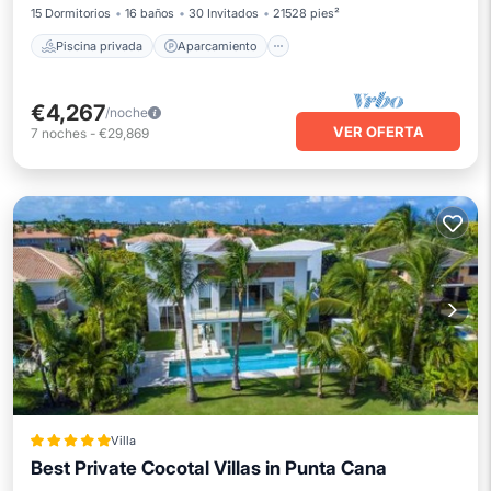
15 Dormitorios
16 baños
30 Invitados
21528 pies²
Piscina privada
Aparcamiento
€4,267
/noche
VER OFERTA
7
noches
-
€29,869
Villa
Best Private Cocotal Villas in Punta Cana
Frente al mar
Bañera de hidromasaje