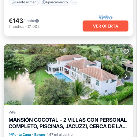
Frente al mar
Aparcamiento
€143
/noche
VER OFERTA
7
noches
-
€1,002
Villa
MANSIÓN COCOTAL - 2 VILLAS CON PERSONAL
COMPLETO, PISCINAS, JACUZZI, CERCA DE LA
PLAYA Y DEL PUEBLO
Piscina privada
Bañera de hidromasaje
Punta Cana
·
Bavaro
1.67 mi al centro