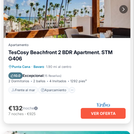
Apartamento
TesCosy Beachfront 2 BDR Apartment. STM
G406
Frente al mar
Aparcamiento
Piscina
Punta Cana
·
Bavaro
1.90 mi al centro
Vista al mar
Excepcional
10.0
(
15 Reseñas
)
2 Dormitorios
2 baños
4 Invitados
1292 pies²
Frente al mar
Aparcamiento
€132
/noche
VER OFERTA
7
noches
-
€925