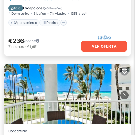
Balcón/Terraza
Excepcional
10.0
(
48 Reseñas
)
4 Dormitorios
3 baños
7 Invitados
1356 pies²
Aparcamiento
Piscina
€236
/noche
VER OFERTA
7
noches
-
€1,651
Condominio