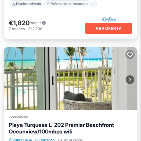
Piscina privada
Bañera de hidromasaje
€1,820
/noche
VER OFERTA
7
noches
-
€12,738
Condominio
Playa Turquesa L-202 Premier Beachfront
Oceanview/100mbps wifi
Aparcamiento
Piscina
Vista al mar
Punta Cana
·
El Cortecito
0.61 mi al centro