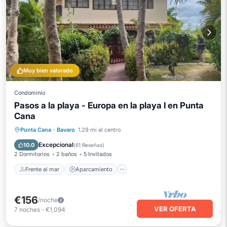
Muy bien valorado
Condominio
Pasos a la playa - Europa en la playa I en Punta
Cana
Frente al mar
Aparcamiento
Piscina
Punta Cana
·
Bavaro
1.29 mi al centro
Vista al mar
Excepcional
10.0
(
61 Reseñas
)
2 Dormitorios
2 baños
5 Invitados
Frente al mar
Aparcamiento
€156
/noche
VER OFERTA
7
noches
-
€1,094