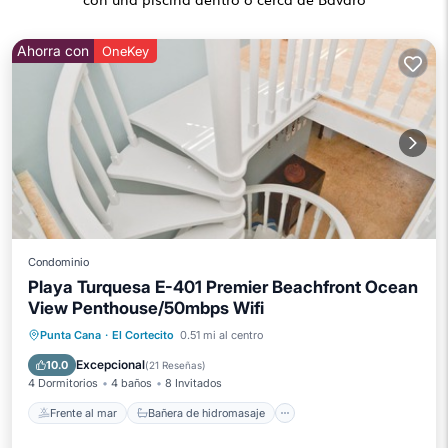
Ahorra con
OneKey
Condominio
Playa Turquesa E-401 Premier Beachfront Ocean
View Penthouse/50mbps Wifi
Frente al mar
Bañera de hidromasaje
Punta Cana
·
El Cortecito
0.51 mi al centro
Aparcamiento
Piscina
Excepcional
10.0
(
21 Reseñas
)
4 Dormitorios
4 baños
8 Invitados
Frente al mar
Bañera de hidromasaje