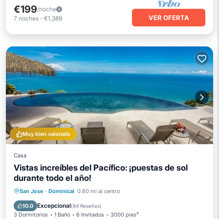
€199
/noche
VER OFERTA
7
noches
-
€1,389
Muy bien valorado
Casa
Vistas increíbles del Pacífico: ¡puestas de sol
durante todo el año!
Piscina privada
Frente al mar
San Jose
·
Dominical
0.60 mi al centro
Aparcamiento
Piscina
Excepcional
10.0
(
84 Reseñas
)
3 Dormitorios
1 Baño
6 Invitados
3000 pies²