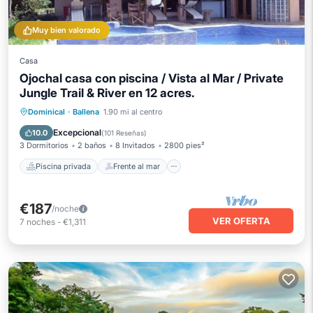
Muy bien valorado
Casa
Ojochal casa con piscina / Vista al Mar / Private
Jungle Trail & River en 12 acres.
Piscina privada
Frente al mar
Dominical
·
Ballena
1.90 mi al centro
Aparcamiento
Piscina
Excepcional
10.0
(
101 Reseñas
)
3 Dormitorios
2 baños
8 Invitados
2800 pies²
Piscina privada
Frente al mar
€187
/noche
VER OFERTA
7
noches
-
€1,311