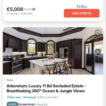
€5,008
/noche
VER OFERTA
7
noches
-
€35,053
Casa
Arboretum: Luxury 11 Bd Secluded Estate -
Breathtaking 360° Ocean & Jungle Views
Bañera de hidromasaje
Aparcamiento
San Jose
·
Dominical
3.69 mi al centro
Piscina
Vista al mar
Excepcional
10.0
(
4 Reseñas
)