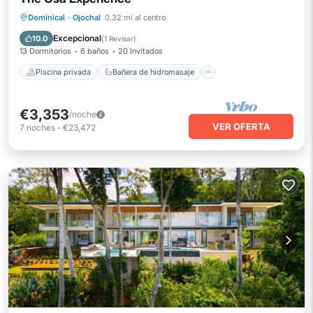
Piscina privada
Bañera de hidromasaje
Dominical
·
Ojochal
0.32 mi al centro
Aparcamiento
Piscina
Excepcional
10.0
(
1 Revisar
)
13 Dormitorios
6 baños
20 Invitados
Piscina privada
Bañera de hidromasaje
€3,353
/noche
VER OFERTA
7
noches
-
€23,472