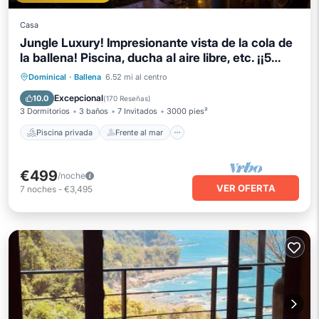
Casa
Jungle Luxury! Impresionante vista de la cola de
la ballena! Piscina, ducha al aire libre, etc. ¡¡5
ESTRELLAS!!
Piscina privada
Frente al mar
Dominical
·
Ballena
6.52 mi al centro
Bañera de hidromasaje
Aparcamiento
Excepcional
10.0
(
170 Reseñas
)
3 Dormitorios
3 baños
7 Invitados
3000 pies²
Piscina privada
Frente al mar
€499
/noche
VER OFERTA
7
noches
-
€3,495