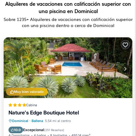
Alquileres de vacaciones con calificación superior con
una piscina en Dominical
Sobre
1235
+ Alquileres de vacaciones con calificación superior
con una piscina dentro o cerca de Dominical
Muy bien valorado
Cabina
Nature's Edge Boutique Hotel
Frente al mar
Desayuno
Dominical
·
Ballena
5.54 mi al centro
Aparcamiento
Piscina
Excepcional
10.0
(
251 Reseñas
)
4 Dormitorios
4 baños
8 Invitados
495.14 pies²