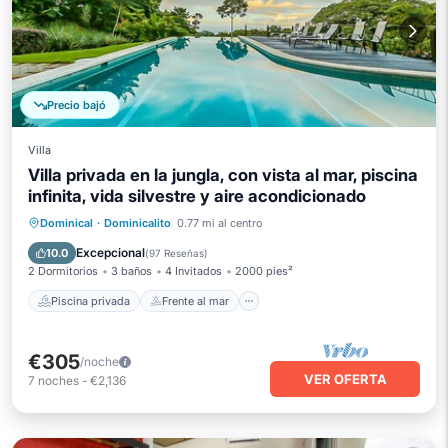
Precio bajó
Villa
Villa privada en la jungla, con vista al mar, piscina
infinita, vida silvestre y aire acondicionado
Piscina privada
Frente al mar
Dominical
·
Dominicalito
0.77 mi al centro
Aparcamiento
Piscina
Excepcional
10.0
(
97 Reseñas
)
2 Dormitorios
3 baños
4 Invitados
2000 pies²
Piscina privada
Frente al mar
€305
/noche
VER OFERTA
7
noches
-
€2,136