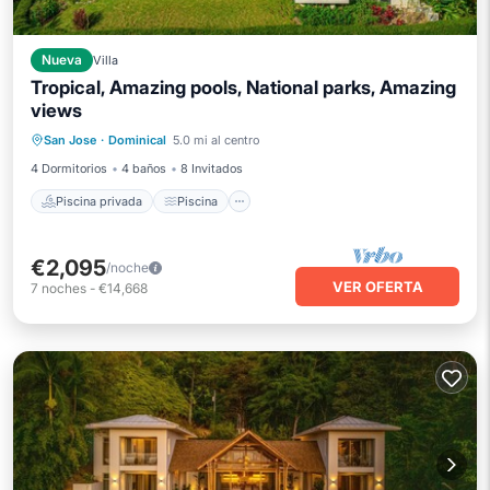
Nueva
Villa
Tropical, Amazing pools, National parks, Amazing
views
Piscina privada
Piscina
San Jose
·
Dominical
5.0 mi al centro
Aire acondicionado
Internet
4 Dormitorios
4 baños
8 Invitados
Piscina privada
Piscina
€2,095
/noche
VER OFERTA
7
noches
-
€14,668