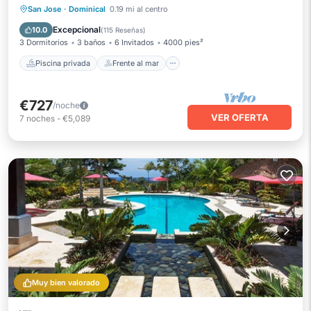
Piscina privada
Frente al mar
San Jose
·
Dominical
0.19 mi al centro
Aparcamiento
Piscina
Excepcional
10.0
(
115 Reseñas
)
3 Dormitorios
3 baños
6 Invitados
4000 pies²
Piscina privada
Frente al mar
€727
/noche
VER OFERTA
7
noches
-
€5,089
Muy bien valorado