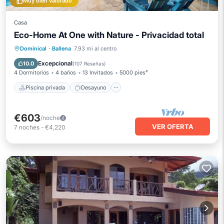
Muy bien valorado
Casa
Eco-Home At One with Nature - Privacidad total
Piscina privada
Desayuno
Dominical
·
Ballena
7.93 mi al centro
Aparcamiento
Piscina
Excepcional
10.0
(
107 Reseñas
)
4 Dormitorios
4 baños
13 Invitados
5000 pies²
Piscina privada
Desayuno
€603
/noche
VER OFERTA
7
noches
-
€4,220