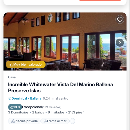
Muy bien valorado
Casa
Increíble Whitewater Vista Del Marino Ballena
Preserve Islas
Piscina privada
Frente al mar
Dominical
·
Ballena
0.24 mi al centro
Desayuno
Aparcamiento
Excepcional
10.0
(
159 Reseñas
)
3 Dormitorios
2 baños
6 Invitados
2153 pies²
Piscina privada
Frente al mar