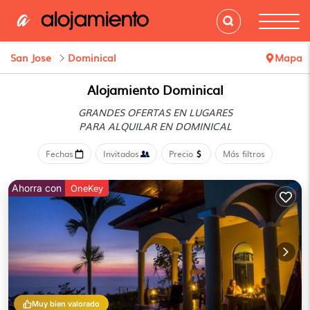
San Jose
Dominical
Mapa
Alojamiento Dominical
GRANDES OFERTAS EN LUGARES
PARA ALQUILAR EN DOMINICAL
Fechas
Invitados
Precio
Más filtros
Ahorra con
OneKey
Muy bien valorado