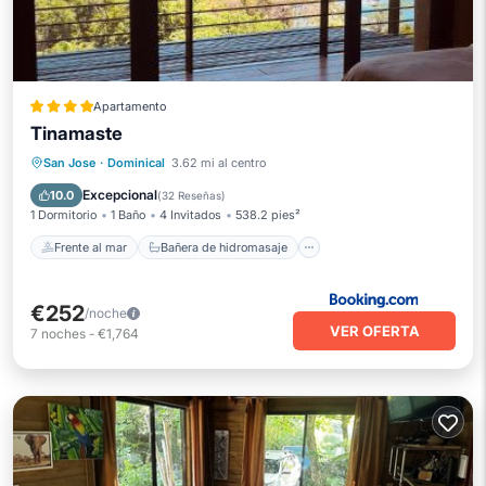
Apartamento
Tinamaste
Frente al mar
Bañera de hidromasaje
San Jose
·
Dominical
3.62 mi al centro
Aparcamiento
Piscina
Excepcional
10.0
(
32 Reseñas
)
1 Dormitorio
1 Baño
4 Invitados
538.2 pies²
Frente al mar
Bañera de hidromasaje
€252
/noche
VER OFERTA
7
noches
-
€1,764