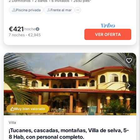
2 Dormitorios
2 baños
6 Invitados
2650 pies²
Piscina privada
Frente al mar
€421
/noche
VER OFERTA
7
noches
-
€2,945
Muy bien valorado
Villa
¡Tucanes, cascadas, montañas, Villa de selva, 5-
8 Hab, con personal completo.