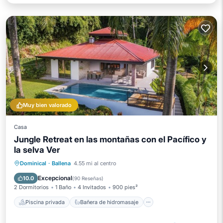
Muy bien valorado
Casa
Jungle Retreat en las montañas con el Pacífico y
la selva Ver
Piscina privada
Bañera de hidromasaje
Dominical
·
Ballena
4.55 mi al centro
Aparcamiento
Piscina
Excepcional
10.0
(
90 Reseñas
)
2 Dormitorios
1 Baño
4 Invitados
900 pies²
Piscina privada
Bañera de hidromasaje