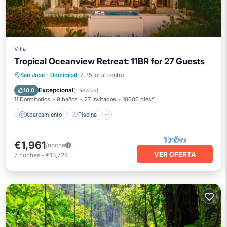
Villa
Tropical Oceanview Retreat: 11BR for 27 Guests
Aparcamiento
Piscina
San Jose
·
Dominical
2.35 mi al centro
Balcón/Terraza
Cocina
Excepcional
10.0
(
1 Revisar
)
11 Dormitorios
9 baños
27 Invitados
10000 pies²
Aparcamiento
Piscina
€1,961
/noche
VER OFERTA
7
noches
-
€13,728