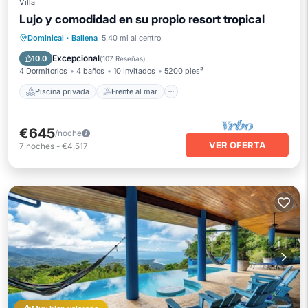
Villa
Lujo y comodidad en su propio resort tropical
Piscina privada
Frente al mar
Dominical
·
Ballena
5.40 mi al centro
Bañera de hidromasaje
Desayuno
Excepcional
10.0
(
107 Reseñas
)
4 Dormitorios
4 baños
10 Invitados
5200 pies²
Piscina privada
Frente al mar
€645
/noche
VER OFERTA
7
noches
-
€4,517