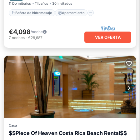
11 Dormitorios
11 baños
30 Invitados
Bañera de hidromasaje
Aparcamiento
€4,098
/noche
VER OFERTA
7
noches
-
€28,687
Casa
$$Piece Of Heaven Costa Rica Beach Rental$$