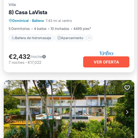
Villa
8) Casa LaVista
Bañera de hidromasaje
Aparcamiento
Dominical
·
Ballena
7.43 mi al centro
Piscina
Balcón/Terraza
5 Dormitorios
4 baños
10 Invitados
4499 pies²
Bañera de hidromasaje
Aparcamiento
€2,432
/noche
VER OFERTA
7
noches
-
€17,022