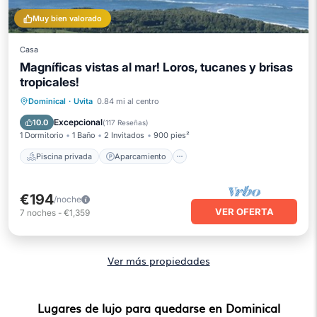
Muy bien valorado
Casa
Magníficas vistas al mar! Loros, tucanes y brisas
tropicales!
Piscina privada
Aparcamiento
Dominical
·
Uvita
0.84 mi al centro
Piscina
Vista al mar
Excepcional
10.0
(
117 Reseñas
)
1 Dormitorio
1 Baño
2 Invitados
900 pies²
Piscina privada
Aparcamiento
€194
/noche
VER OFERTA
7
noches
-
€1,359
Ver más propiedades
Lugares de lujo para quedarse en Dominical