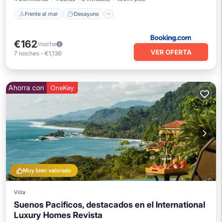
Frente al mar
Desayuno
€162
/noche
VER OFERTA
7
noches
-
€1,136
Ahorra con
OneKey
Muy bien valorado
Villa
Suenos Pacificos, destacados en el International
Luxury Homes Revista