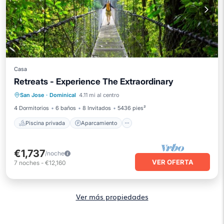
Casa
Retreats - Experience The Extraordinary
Piscina privada
Aparcamiento
San Jose
·
Dominical
4.11 mi al centro
Piscina
Balcón/Terraza
4 Dormitorios
6 baños
8 Invitados
5436 pies²
Piscina privada
Aparcamiento
€1,737
/noche
VER OFERTA
7
noches
-
€12,160
Ver más propiedades