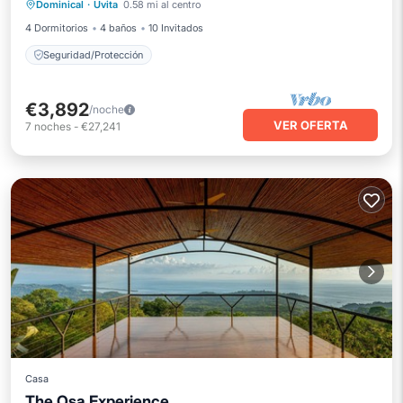
Dominical
·
Uvita
0.58 mi al centro
Seguridad/Protección
4 Dormitorios
4 baños
10 Invitados
Seguridad/Protección
€3,892
/noche
VER OFERTA
7
noches
-
€27,241
Casa
The Osa Experience