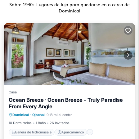
Sobre
1940
+ Lugares de lujo para quedarse en o cerca de
Dominical
Casa
Ocean Breeze · Ocean Breeze - Truly Paradise
From Every Angle
Bañera de hidromasaje
Aparcamiento
Dominical
·
Ojochal
0.18 mi al centro
Piscina
Vista al mar
10 Dormitorios
1 Baño
26 Invitados
Bañera de hidromasaje
Aparcamiento