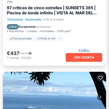
Villa
97 críticas de cinco estrellas | SUNSETS 365 |
Piscina de borde infinito | VISTA AL MAR DEL
AGUA BLANCA
Piscina privada
Frente al mar
Dominical
·
Dominicalito
0.25 mi al centro
Aparcamiento
Piscina
Excepcional
10.0
(
131 Reseñas
)
2 Dormitorios
2 baños
4 Invitados
2700 pies²
Piscina privada
Frente al mar
€437
/noche
VER OFERTA
7
noches
-
€3,061