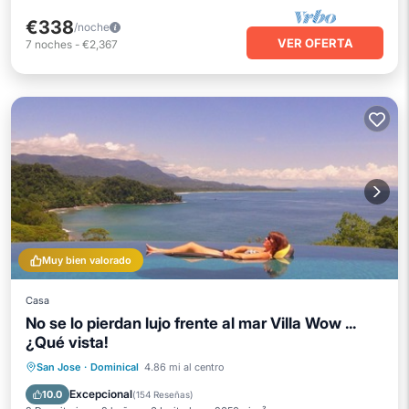
€338
/noche
VER OFERTA
7
noches
-
€2,367
Muy bien valorado
Casa
No se lo pierdan lujo frente al mar Villa Wow ...
¿Qué vista!
Piscina privada
Frente al mar
San Jose
·
Dominical
4.86 mi al centro
Desayuno
Aparcamiento
Excepcional
10.0
(
154 Reseñas
)