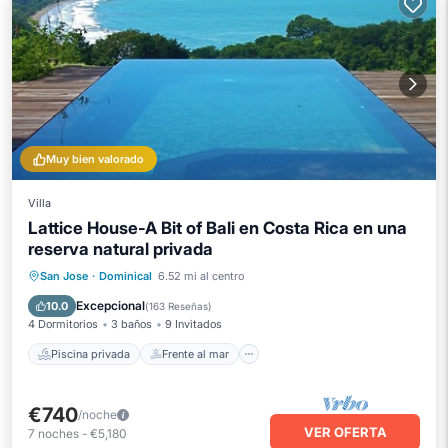
Muy bien valorado
Villa
Lattice House-A Bit of Bali en Costa Rica en una
reserva natural privada
Piscina privada
Frente al mar
San Jose
·
Dominical
6.52 mi al centro
Bañera de hidromasaje
Desayuno
Excepcional
10.0
(
163 Reseñas
)
4 Dormitorios
3 baños
9 Invitados
Piscina privada
Frente al mar
€740
/noche
VER OFERTA
7
noches
-
€5,180