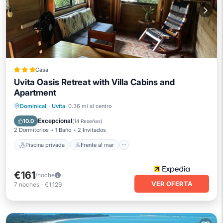
Casa
Uvita Oasis Retreat with Villa Cabins and
Apartment
Piscina privada
Frente al mar
Dominical
·
Uvita
0.36 mi al centro
Aparcamiento
Piscina
Excepcional
10.0
(
14 Reseñas
)
2 Dormitorios
1 Baño
2 Invitados
Piscina privada
Frente al mar
€161
/noche
VER OFERTA
7
noches
-
€1,129