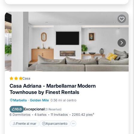
Casa
Casa Adriana - Marbellamar Modern
Townhouse by Finest Rentals
Frente al mar
Aparcamiento
Piscina
Marbella
·
Golden Mile
0.56 mi al centro
Vista al mar
Excepcional
10.0
(
3 Reseñas
)
6 Dormitorios
4 baños
11 Invitados
2260.42 pies²
Frente al mar
Aparcamiento