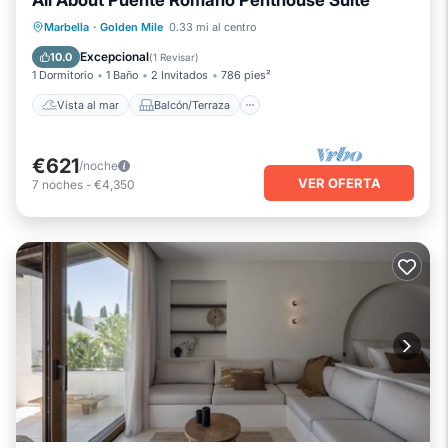
All About Puente Romano Penthouse Suite
Vista al mar
Balcón/Terraza
Marbella
·
Golden Mile
0.33 mi al centro
Vistas
Cocina
Excepcional
10.0
(
1 Revisar
)
1 Dormitorio
1 Baño
2 Invitados
786 pies²
Vista al mar
Balcón/Terraza
€621
/noche
VER OFERTA
7
noches
-
€4,350