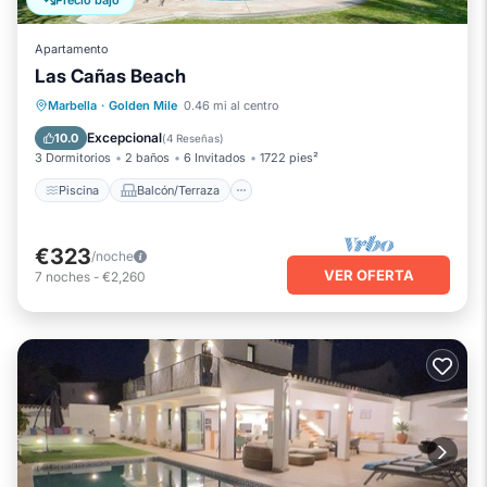
Precio bajó
Apartamento
Las Cañas Beach
Piscina
Balcón/Terraza
Cocina
Marbella
·
Golden Mile
0.46 mi al centro
Aire acondicionado
Excepcional
10.0
(
4 Reseñas
)
3 Dormitorios
2 baños
6 Invitados
1722 pies²
Piscina
Balcón/Terraza
€323
/noche
VER OFERTA
7
noches
-
€2,260