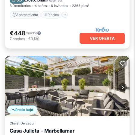
Excepcional
10.0
(
5 Reseñas
)
3 Dormitorios
4 baños
8 Invitados
2368 pies²
Aparcamiento
Piscina
€448
/noche
VER OFERTA
7
noches
-
€3,139
Precio bajó
Chalet De Esquí
Casa Julieta - Marbellamar