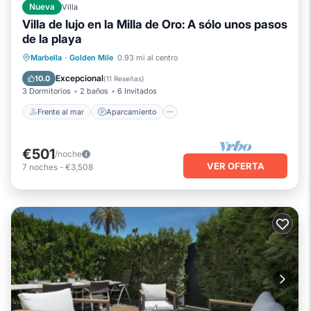
Nueva
Villa
Villa de lujo en la Milla de Oro: A sólo unos pasos
de la playa
Frente al mar
Aparcamiento
Piscina
Marbella
·
Golden Mile
0.93 mi al centro
Vista al mar
Excepcional
10.0
(
11 Reseñas
)
3 Dormitorios
2 baños
6 Invitados
Frente al mar
Aparcamiento
€501
/noche
VER OFERTA
7
noches
-
€3,508