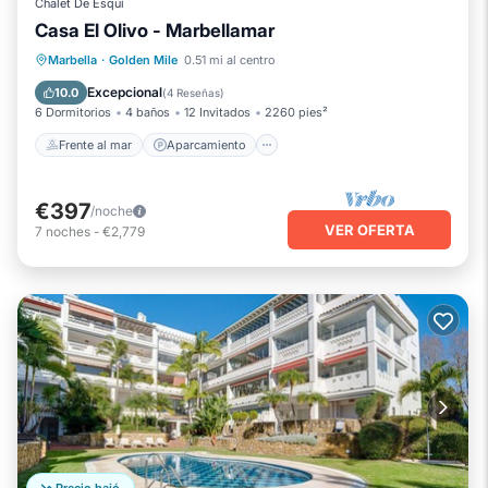
Chalet De Esquí
Casa El Olivo - Marbellamar
Frente al mar
Aparcamiento
Piscina
Marbella
·
Golden Mile
0.51 mi al centro
Vista al mar
Excepcional
10.0
(
4 Reseñas
)
6 Dormitorios
4 baños
12 Invitados
2260 pies²
Frente al mar
Aparcamiento
€397
/noche
VER OFERTA
7
noches
-
€2,779