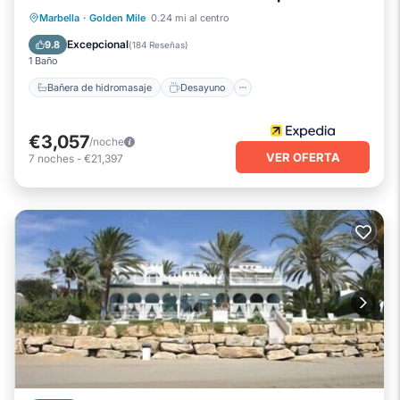
Bañera de hidromasaje
Desayuno
Marbella
·
Golden Mile
0.24 mi al centro
Aparcamiento
Piscina
Excepcional
9.8
(
184 Reseñas
)
1 Baño
Bañera de hidromasaje
Desayuno
€3,057
/noche
VER OFERTA
7
noches
-
€21,397