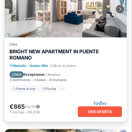
Casa
BRIGHT NEW APARTMENT IN PUENTE
ROMANO
Frente al mar
Piscina
Vista al mar
Marbella
·
Golden Mile
0.38 mi al centro
Balcón/Terraza
Excepcional
10.0
(
2 Reseñas
)
3 Dormitorios
3 baños
8 Invitados
Frente al mar
Piscina
€865
/noche
VER OFERTA
7
noches
-
€6,058