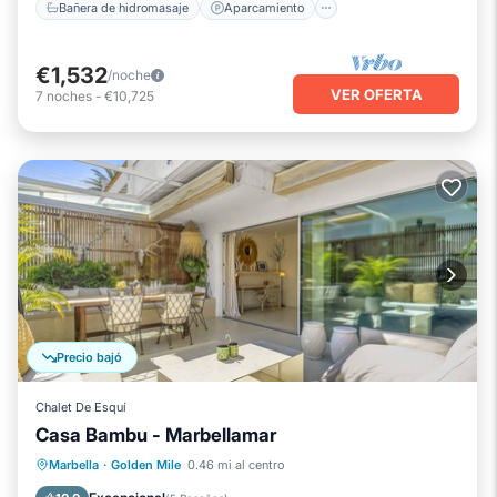
Bañera de hidromasaje
Aparcamiento
€1,532
/noche
VER OFERTA
7
noches
-
€10,725
Precio bajó
Chalet De Esquí
Casa Bambu - Marbellamar
Aparcamiento
Piscina
Marbella
·
Golden Mile
0.46 mi al centro
Balcón/Terraza
Cocina