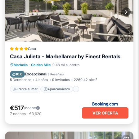
Casa
Casa Julieta - Marbellamar by Finest Rentals
Frente al mar
Aparcamiento
Piscina
Marbella
·
Golden Mile
0.48 mi al centro
Vista al mar
Excepcional
10.0
(
3 Reseñas
)
5 Dormitorios
4 baños
9 Invitados
2260.42 pies²
Frente al mar
Aparcamiento
€517
/noche
VER OFERTA
7
noches
-
€3,620