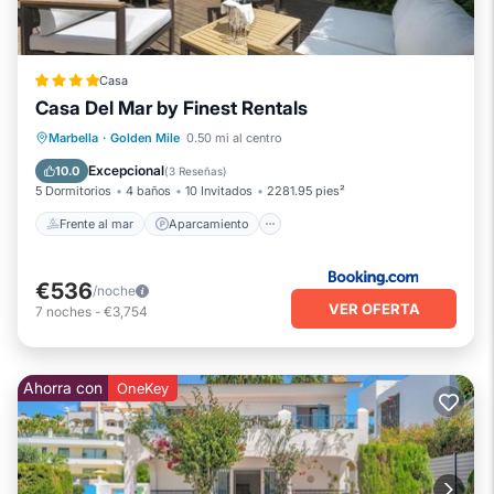
Casa
Casa Del Mar by Finest Rentals
Frente al mar
Aparcamiento
Piscina
Marbella
·
Golden Mile
0.50 mi al centro
Vista al mar
Excepcional
10.0
(
3 Reseñas
)
5 Dormitorios
4 baños
10 Invitados
2281.95 pies²
Frente al mar
Aparcamiento
€536
/noche
VER OFERTA
7
noches
-
€3,754
Ahorra con
OneKey