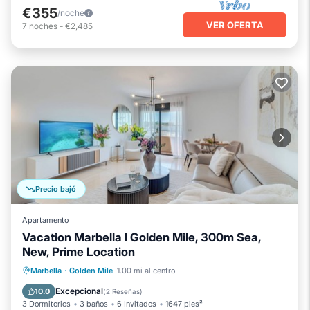
€355
/noche
VER OFERTA
7
noches
-
€2,485
Precio bajó
Apartamento
Vacation Marbella I Golden Mile, 300m Sea,
New, Prime Location
Aparcamiento
Piscina
Marbella
·
Golden Mile
1.00 mi al centro
Balcón/Terraza
Cocina
Excepcional
10.0
(
2 Reseñas
)
3 Dormitorios
3 baños
6 Invitados
1647 pies²