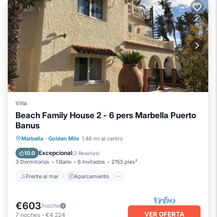
Villa
Beach Family House 2 - 6 pers Marbella Puerto
Banus
Frente al mar
Aparcamiento
Marbella
·
Golden Mile
1.46 mi al centro
Vista al mar
Balcón/Terraza
Excepcional
10.0
(
2 Reseñas
)
3 Dormitorios
1 Baño
6 Invitados
2153 pies²
Frente al mar
Aparcamiento
€603
/noche
VER OFERTA
7
noches
-
€4,224