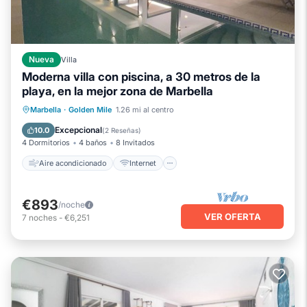
Nueva
Villa
Moderna villa con piscina, a 30 metros de la
playa, en la mejor zona de Marbella
Aire acondicionado
Internet
Marbella
·
Golden Mile
1.26 mi al centro
Apto para niños
Lavandería
Excepcional
10.0
(
2 Reseñas
)
4 Dormitorios
4 baños
8 Invitados
Aire acondicionado
Internet
€893
/noche
VER OFERTA
7
noches
-
€6,251