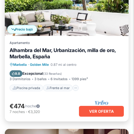
Precio bajó
Apartamento
Alhambra del Mar, Urbanización, milla de oro,
Marbella, España
Piscina privada
Frente al mar
Marbella
·
Golden Mile
0.87 mi al centro
Aparcamiento
Piscina
Excepcional
9.8
(
33 Reseñas
)
3 Dormitorios
3 baños
6 Invitados
1399 pies²
Piscina privada
Frente al mar
€474
/noche
VER OFERTA
7
noches
-
€3,320