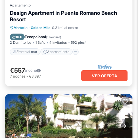
Apartamento
Design Apartment in Puente Romano Beach
Resort
Frente al mar
Aparcamiento
Piscina
Marbella
·
Golden Mile
0.31 mi al centro
Vista al mar
Excepcional
10.0
(
1 Revisar
)
2 Dormitorios
1 Baño
4 Invitados
592 pies²
Frente al mar
Aparcamiento
€557
/noche
VER OFERTA
7
noches
-
€3,897