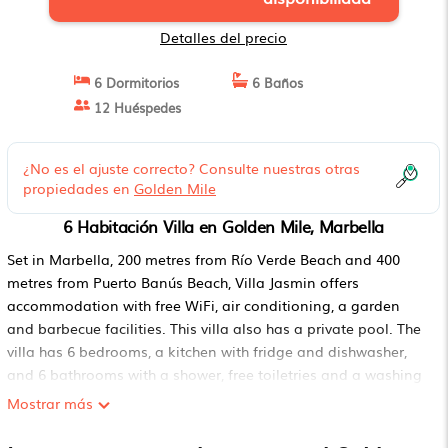
Detalles del precio
6 Dormitorios
6 Baños
12 Huéspedes
¿No es el ajuste correcto? Consulte nuestras otras
propiedades en
Golden Mile
6 Habitación Villa en Golden Mile, Marbella
Set in Marbella, 200 metres from Río Verde Beach and 400
metres from Puerto Banús Beach, Villa Jasmin offers
accommodation with free WiFi, air conditioning, a garden
and barbecue facilities. This villa also has a private pool. The
villa has 6 bedrooms, a kitchen with fridge and dishwasher,
and 6 bathrooms with a shower, free toiletries and a washing
machine. Towels and bed linen are offered in the villa. Nueva
Mostrar más
Andalucía Beach is 1.7 km from the villa, while La Cala Golf is
37 km from the property. The nearest airport is Malaga