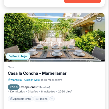
Precio bajó
Casa
Casa la Concha - Marbellamar
Aparcamiento
Piscina
Marbella
·
Golden Mile
0.48 mi al centro
Balcón/Terraza
Cocina
Excepcional
10.0
(
2 Reseñas
)
4 Dormitorios
3 baños
8 Invitados
2260 pies²
Aparcamiento
Piscina