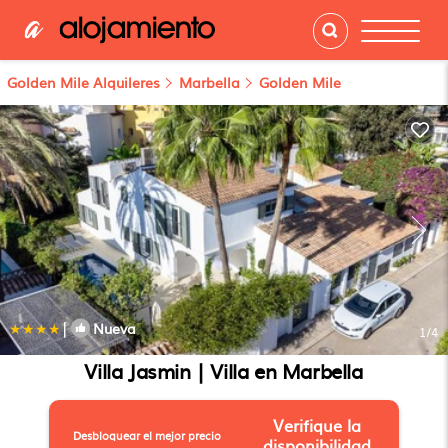
Golden Mile Alquileres
Marbella
Golden Mile
|
Nueva
1
/4
Villa Jasmin | Villa en Marbella
Verifique la
Desbloquear el mejor precio
disponibilidad