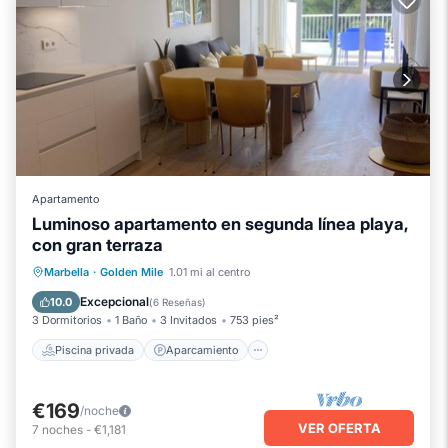
Apartamento
Luminoso apartamento en segunda línea playa,
con gran terraza
Piscina privada
Aparcamiento
Marbella
·
Golden Mile
1.01 mi al centro
Piscina
Balcón/Terraza
Excepcional
10.0
(
6 Reseñas
)
3 Dormitorios
1 Baño
3 Invitados
753 pies²
Piscina privada
Aparcamiento
€169
/noche
VER OFERTA
7
noches
-
€1,181