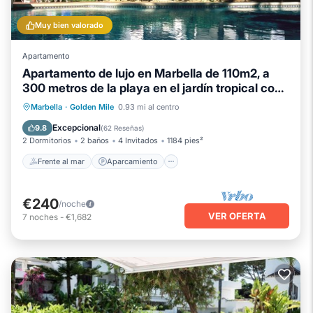
Muy bien valorado
Apartamento
Apartamento de lujo en Marbella de 110m2, a
300 metros de la playa en el jardín tropical con
piscina
Frente al mar
Aparcamiento
Piscina
Marbella
·
Golden Mile
0.93 mi al centro
Vista al mar
Excepcional
9.8
(
62 Reseñas
)
2 Dormitorios
2 baños
4 Invitados
1184 pies²
Frente al mar
Aparcamiento
€240
/noche
VER OFERTA
7
noches
-
€1,682