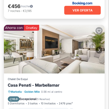
€456
/noche
VER OFERTA
7
noches
-
€3,195
Ahorra con
OneKey
Chalet De Esquí
Casa Penati - Marbellamar
Bañera de hidromasaje
Aparcamiento
Marbella
·
Golden Mile
0.56 mi al centro
Piscina
Spa
Excepcional
10.0
(
5 Reseñas
)
5 Dormitorios
3 baños
10 Invitados
2476 pies²