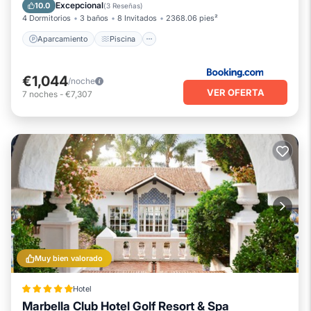
Balcón/Terraza
Vistas
Excepcional
10.0
(
3 Reseñas
)
4 Dormitorios
3 baños
8 Invitados
2368.06 pies²
Aparcamiento
Piscina
€1,044
/noche
VER OFERTA
7
noches
-
€7,307
Muy bien valorado
Hotel
Marbella Club Hotel Golf Resort & Spa