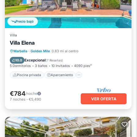
Precio bajó
Villa
Villa Elena
Piscina privada
Aparcamiento
Marbella
·
Golden Mile
0.83 mi al centro
Piscina
Balcón/Terraza
Excepcional
10.0
(
7 Reseñas
)
5 Dormitorios
3 baños
10 Invitados
4090 pies²
Piscina privada
Aparcamiento
€784
/noche
VER OFERTA
7
noches
-
€5,490