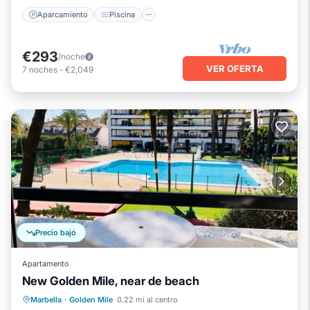
Aparcamiento
Piscina
€293
/noche
VER OFERTA
7
noches
-
€2,049
Precio bajó
Apartamento
New Golden Mile, near de beach
Piscina
Cocina
Aire acondicionado
Marbella
·
Golden Mile
0.22 mi al centro