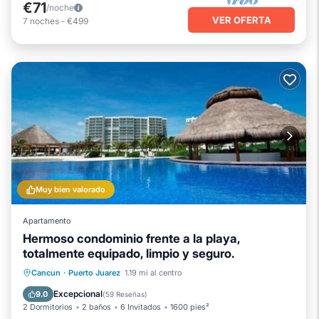
€71
/noche
VER OFERTA
7
noches
-
€499
Muy bien valorado
Apartamento
Hermoso condominio frente a la playa,
totalmente equipado, limpio y seguro.
Chimenea/Calefacción
Piscina
Cancun
·
Puerto Juarez
1.19 mi al centro
Vista al mar
Balcón/Terraza
Excepcional
9.0
(
59 Reseñas
)
2 Dormitorios
2 baños
6 Invitados
1600 pies²