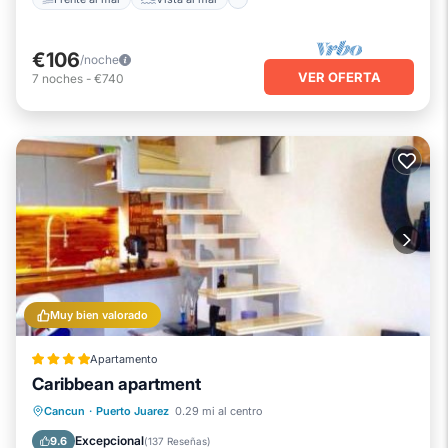
€106
/noche
VER OFERTA
7
noches
-
€740
Muy bien valorado
Apartamento
Caribbean apartment
Playa privada
Frente al mar
Spa
Cancun
·
Puerto Juarez
0.29 mi al centro
Piscina
Excepcional
9.6
(
137 Reseñas
)