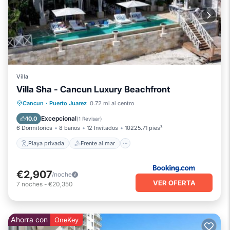
Villa
Villa Sha - Cancun Luxury Beachfront
Playa privada
Frente al mar
Cancun
·
Puerto Juarez
0.72 mi al centro
Bañera de hidromasaje
Spa
Excepcional
10.0
(
1 Revisar
)
6 Dormitorios
8 baños
12 Invitados
10225.71 pies²
Playa privada
Frente al mar
€2,907
/noche
VER OFERTA
7
noches
-
€20,350
Ahorra con
OneKey