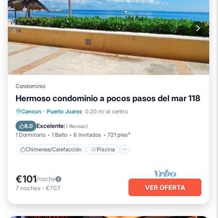
Condominio
Hermoso condominio a pocos pasos del mar 118
Chimenea/Calefacción
Piscina
Cancun
·
Puerto Juarez
0.20 mi al centro
Vista al mar
Balcón/Terraza
Excelente
8.0
(
1 Revisar
)
1 Dormitorio
1 Baño
6 Invitados
721 pies²
Chimenea/Calefacción
Piscina
€101
/noche
VER OFERTA
7
noches
-
€707