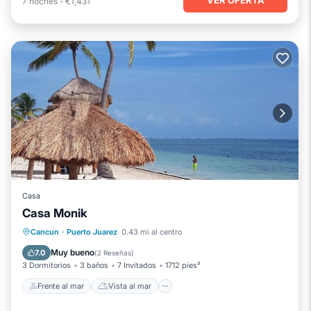
7
noches
-
€1,431
Casa
Casa Monik
Frente al mar
Vista al mar
Cancun
·
Puerto Juarez
0.43 mi al centro
Balcón/Terraza
Vistas
Muy bueno
7.0
(
2 Reseñas
)
3 Dormitorios
3 baños
7 Invitados
1712 pies²
Frente al mar
Vista al mar