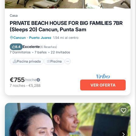
Casa
PRIVATE BEACH HOUSE FOR BIG FAMILIES 7BR
(Sleeps 20) Cancun, Punta Sam
Piscina privada
Piscina
Cancun
·
Puerto Juarez
1.54 mi al centro
Vista al mar
Balcón/Terraza
Excelente
8.4
(
6 Reseñas
)
7 Dormitorios
7 baños
22 Invitados
Piscina privada
Piscina
€755
/noche
VER OFERTA
7
noches
-
€5,288