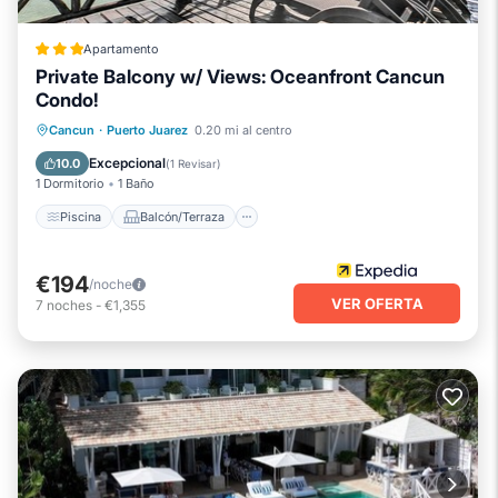
Apartamento
Private Balcony w/ Views: Oceanfront Cancun
Condo!
Piscina
Balcón/Terraza
Cocina
Cancun
·
Puerto Juarez
0.20 mi al centro
Aparcamiento
Excepcional
10.0
(
1 Revisar
)
1 Dormitorio
1 Baño
Piscina
Balcón/Terraza
€194
/noche
VER OFERTA
7
noches
-
€1,355