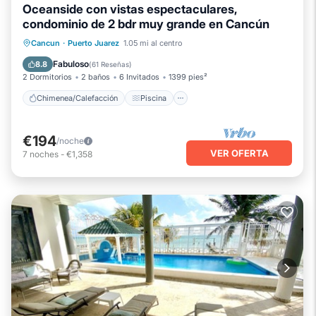
Oceanside con vistas espectaculares,
condominio de 2 bdr muy grande en Cancún
Chimenea/Calefacción
Piscina
Cancun
·
Puerto Juarez
1.05 mi al centro
Vista al mar
Balcón/Terraza
Fabuloso
8.8
(
61 Reseñas
)
2 Dormitorios
2 baños
6 Invitados
1399 pies²
Chimenea/Calefacción
Piscina
€194
/noche
VER OFERTA
7
noches
-
€1,358