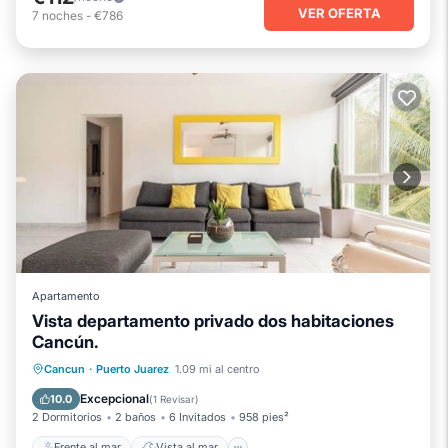
VER OFERTA
7
noches
-
€786
Apartamento
Vista departamento privado dos habitaciones
Cancún.
Frente al mar
Vista al mar
Cancun
·
Puerto Juarez
1.09 mi al centro
Balcón/Terraza
Vistas
Excepcional
10.0
(
1 Revisar
)
2 Dormitorios
2 baños
6 Invitados
958 pies²
Frente al mar
Vista al mar