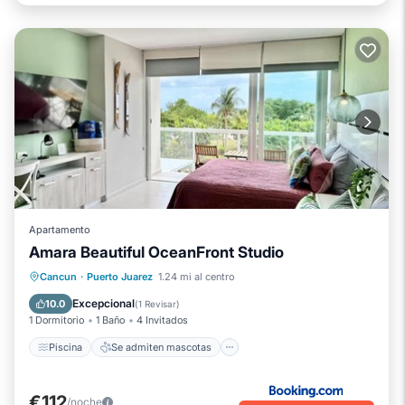
Apartamento
Amara Beautiful OceanFront Studio
Piscina
Se admiten mascotas
Cancun
·
Puerto Juarez
1.24 mi al centro
Aparcamiento
Aire acondicionado
Excepcional
10.0
(
1 Revisar
)
1 Dormitorio
1 Baño
4 Invitados
Piscina
Se admiten mascotas
€112
/noche