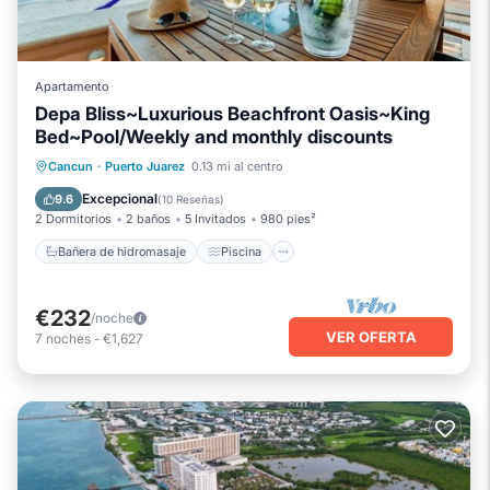
Apartamento
Depa Bliss~Luxurious Beachfront Oasis~King
Bed~Pool/Weekly and monthly discounts
Bañera de hidromasaje
Piscina
Cancun
·
Puerto Juarez
0.13 mi al centro
Vista al mar
Balcón/Terraza
Excepcional
9.6
(
10 Reseñas
)
2 Dormitorios
2 baños
5 Invitados
980 pies²
Bañera de hidromasaje
Piscina
€232
/noche
VER OFERTA
7
noches
-
€1,627