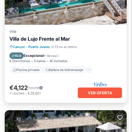
Villa
Villa de Lujo Frente al Mar
Piscina privada
Bañera de hidromasaje
Cancun
·
Puerto Juarez
0.73 mi al centro
Piscina
Vista al mar
Excepcional
10.0
(
1 Revisar
)
6 Dormitorios
5 baños
16 Invitados
Piscina privada
Bañera de hidromasaje
€4,122
/noche
VER OFERTA
7
noches
-
€28,851