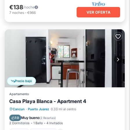
€138
/noche
VER OFERTA
7
noches
-
€966
Precio bajó
Apartamento
Casa Playa Blanca - Apartment 4
Piscina
Vista al mar
Cancun
·
Puerto Juarez
0.33 mi al centro
Balcón/Terraza
Vistas
Muy bueno
7.0
(
2 Reseñas
)
2 Dormitorios
1 Baño
4 Invitados