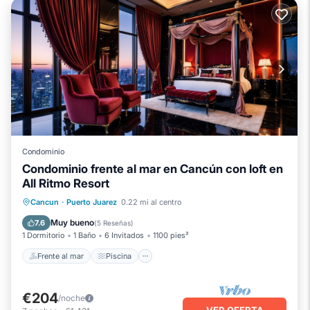
Condominio
Condominio frente al mar en Cancún con loft en
All Ritmo Resort
Frente al mar
Piscina
Vista al mar
Cancun
·
Puerto Juarez
0.22 mi al centro
Balcón/Terraza
Muy bueno
7.6
(
5 Reseñas
)
1 Dormitorio
1 Baño
6 Invitados
1100 pies²
Frente al mar
Piscina
€204
/noche
VER OFERTA