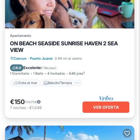
Apartamento
ON BEACH SEASIDE SUNRISE HAVEN 2 SEA
VIEW
Vista al mar
Balcón/Terraza
Cancun
·
Puerto Juarez
0.99 mi al centro
Vistas
Cocina
Excelente
8.0
(
1 Revisar
)
1 Dormitorio
1 Baño
4 Invitados
646 pies²
Vista al mar
Balcón/Terraza
€150
/noche
VER OFERTA
7
noches
-
€1,049