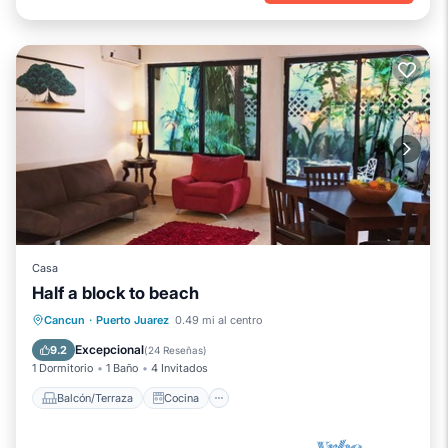
Casa
Half a block to beach
Balcón/Terraza
Cocina
Cancun
·
Puerto Juarez
0.49 mi al centro
Aparcamiento
Aire acondicionado
Excepcional
9.2
(
24 Reseñas
)
1 Dormitorio
1 Baño
4 Invitados
Balcón/Terraza
Cocina