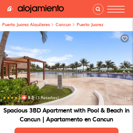
Puerto Juarez Alquileres
Cancun
Puerto Juarez
|
9.3
(3 Reseñas)
1
/4
Spacious 3BD Apartment with Pool & Beach in
Cancun | Apartamento en Cancun