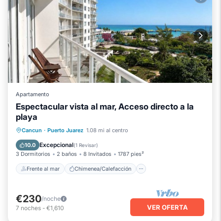
Apartamento
Espectacular vista al mar, Acceso directo a la
playa
Frente al mar
Chimenea/Calefacción
Cancun
·
Puerto Juarez
1.08 mi al centro
Piscina
Vista al mar
Excepcional
10.0
(
1 Revisar
)
3 Dormitorios
2 baños
8 Invitados
1787 pies²
Frente al mar
Chimenea/Calefacción
€230
/noche
VER OFERTA
7
noches
-
€1,610