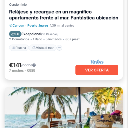
Condominio
Relájese y recargue en un magnífico
apartamento frente al mar. Fantástica ubicación
Piscina
Vista al mar
Cancun
·
Puerto Juarez
1.39 mi al centro
Balcón/Terraza
Vistas
Excepcional
9.6
(
18 Reseñas
)
2 Dormitorios
1 Baño
5 Invitados
807 pies²
Piscina
Vista al mar
€141
/noche
VER OFERTA
7
noches
-
€989