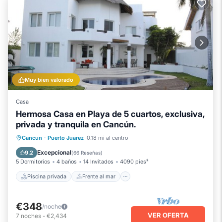
Muy bien valorado
Casa
Hermosa Casa en Playa de 5 cuartos, exclusiva,
privada y tranquila en Cancún.
Piscina privada
Frente al mar
Cancun
·
Puerto Juarez
0.18 mi al centro
Bañera de hidromasaje
Piscina
Excepcional
9.2
(
66 Reseñas
)
5 Dormitorios
4 baños
14 Invitados
4090 pies²
Piscina privada
Frente al mar
€348
/noche
VER OFERTA
7
noches
-
€2,434