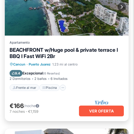
Apartamento
BEACHFRONT w/Huge pool & private terrace l
BBQ I Fast WiFi 2Br
Frente al mar
Piscina
Vista al mar
Cancun
·
Puerto Juarez
1.23 mi al centro
Balcón/Terraza
Excepcional
9.4
(
6 Reseñas
)
2 Dormitorios
2 baños
6 Invitados
Frente al mar
Piscina
€166
/noche
VER OFERTA
7
noches
-
€1,159