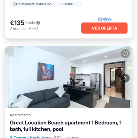
Chimenea/Calefacción
Piscina
€135
/noche
VER OFERTA
7
noches
-
€944
Apartamento
Great Location Beach apartment 1 Bedroom, 1
bath, full kitchen, pool
Piscina privada
Piscina
Cancun
·
Puerto Juarez
0.57 mi al centro