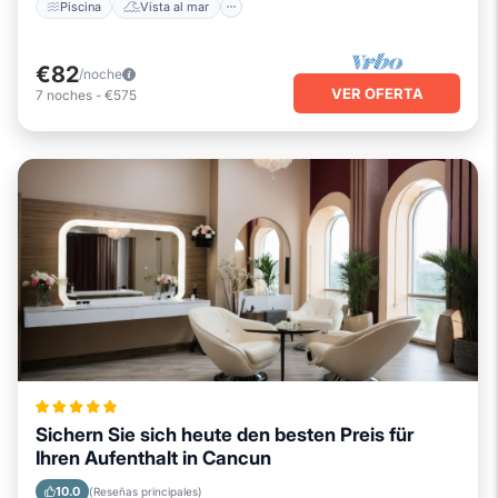
Piscina
Vista al mar
€82
/noche
VER OFERTA
7
noches
-
€575
Sichern Sie sich heute den besten Preis für
Ihren Aufenthalt in Cancun
10.0
(Reseñas principales)