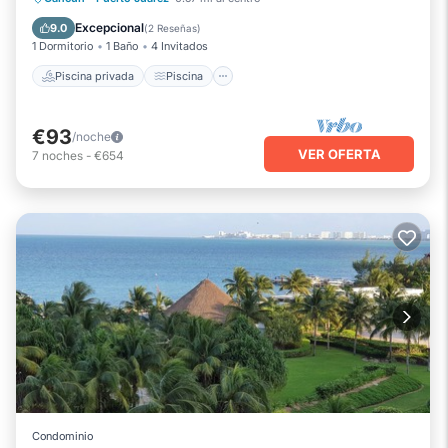
Vista al mar
Balcón/Terraza
Excepcional
9.0
(
2 Reseñas
)
1 Dormitorio
1 Baño
4 Invitados
Piscina privada
Piscina
€93
/noche
VER OFERTA
7
noches
-
€654
Condominio