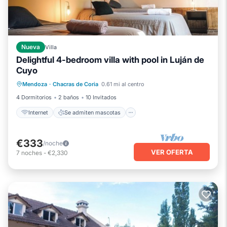
Nueva
Villa
Delightful 4-bedroom villa with pool in Luján de
Cuyo
Internet
Se admiten mascotas
Mendoza
·
Chacras de Coria
0.61 mi al centro
Apto para niños
Ropa de cama
4 Dormitorios
2 baños
10 Invitados
Internet
Se admiten mascotas
€333
/noche
VER OFERTA
7
noches
-
€2,330