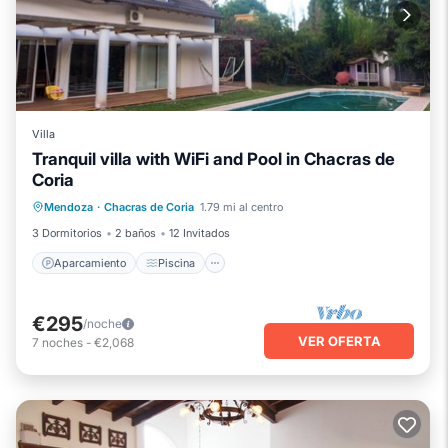
Villa
Tranquil villa with WiFi and Pool in Chacras de
Coria
Aparcamiento
Piscina
Cocina
Mendoza
·
Chacras de Coria
1.79 mi al centro
Aire acondicionado
3 Dormitorios
2 baños
12 Invitados
Aparcamiento
Piscina
€295
/noche
VER OFERTA
7
noches
-
€2,068