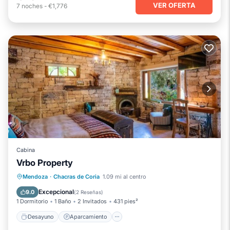
VER OFERTA
7
noches
-
€1,776
Cabina
Vrbo Property
Desayuno
Aparcamiento
Mendoza
·
Chacras de Coria
1.09 mi al centro
Balcón/Terraza
Cocina
Excepcional
9.0
(
2 Reseñas
)
1 Dormitorio
1 Baño
2 Invitados
431 pies²
Desayuno
Aparcamiento