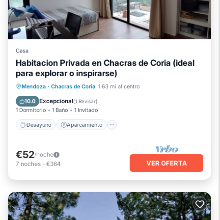
Casa
Habitacion Privada en Chacras de Coria (ideal
para explorar o inspirarse)
Desayuno
Aparcamiento
Cocina
Mendoza
·
Chacras de Coria
1.63 mi al centro
Internet
Excepcional
10.0
(
1 Revisar
)
1 Dormitorio
1 Baño
1 Invitado
Desayuno
Aparcamiento
€52
/noche
VER OFERTA
7
noches
-
€364