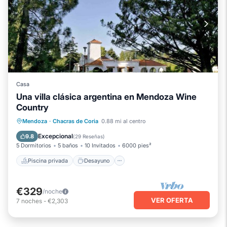
Casa
Una villa clásica argentina en Mendoza Wine
Country
Piscina privada
Desayuno
Mendoza
·
Chacras de Coria
0.88 mi al centro
Aparcamiento
Piscina
Excepcional
9.8
(
29 Reseñas
)
5 Dormitorios
5 baños
10 Invitados
6000 pies²
Piscina privada
Desayuno
€329
/noche
VER OFERTA
7
noches
-
€2,303