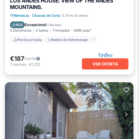
LOS ANDES HOUSE. VIEW OF THE ANDES
MOUNTAINS.
Piscina privada
Bañera de hidromasaje
Mendoza
·
Chacras de Coria
0.31 mi al centro
Aparcamiento
Piscina
Excepcional
10.0
(
1 Revisar
)
3 Dormitorios
2 baños
7 Invitados
5490 pies²
Piscina privada
Bañera de hidromasaje
€187
/noche
VER OFERTA
7
noches
-
€1,312