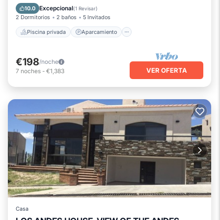
Piscina
Vista al mar
Excepcional
10.0
(
1 Revisar
)
2 Dormitorios
2 baños
5 Invitados
Piscina privada
Aparcamiento
€198
/noche
VER OFERTA
7
noches
-
€1,383
Casa