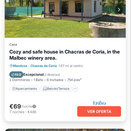
Casa
Cozy and safe house in Chacras de Coria, in the
Malbec winery area.
Aparcamiento
Balcón/Terraza
Mendoza
·
Chacras de Coria
1.67 mi al centro
Cocina
Aire acondicionado
Excepcional
10.0
(
2 Reseñas
)
2 Dormitorios
1 Baño
6 Invitados
754 pies²
Aparcamiento
Balcón/Terraza
€69
/noche
VER OFERTA
7
noches
-
€486