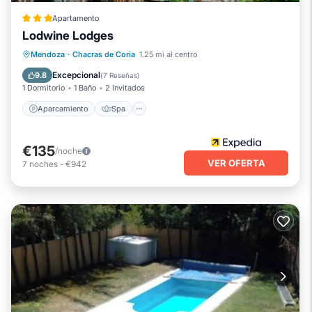
Apartamento
Lodwine Lodges
Aparcamiento
Spa
Balcón/Terraza
Mendoza
·
Chacras de Coria
1.25 mi al centro
Cocina
Excepcional
9.8
(
7 Reseñas
)
1 Dormitorio
1 Baño
2 Invitados
Aparcamiento
Spa
€135
/noche
VER OFERTA
7
noches
-
€942