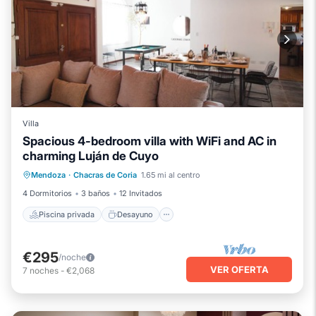
Villa
Spacious 4-bedroom villa with WiFi and AC in
charming Luján de Cuyo
Piscina privada
Desayuno
Piscina
Mendoza
·
Chacras de Coria
1.65 mi al centro
Balcón/Terraza
4 Dormitorios
3 baños
12 Invitados
Piscina privada
Desayuno
€295
/noche
VER OFERTA
7
noches
-
€2,068