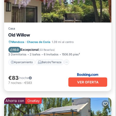
Casa
Old Willow
Aparcamiento
Balcón/Terraza
Mendoza
·
Chacras de Coria
1.39 mi al centro
Vistas
Aire acondicionado
Excepcional
10.0
(
33 Reseñas
)
3 Dormitorios
2 baños
6 Invitados
1506.95 pies²
Aparcamiento
Balcón/Terraza
€83
/noche
VER OFERTA
7
noches
-
€583
Ahorra con
OneKey