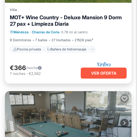
Villa
MOT+ Wine Country - Deluxe Mansion 9 Dorm
27 pax + Limpieza Diaria
Piscina privada
Bañera de hidromasaje
Mendoza
·
Chacras de Coria
0.78 mi al centro
Aparcamiento
Piscina
9 Dormitorios
7 baños
27 Invitados
21528 pies²
Piscina privada
Bañera de hidromasaje
€366
/noche
VER OFERTA
7
noches
-
€2,562