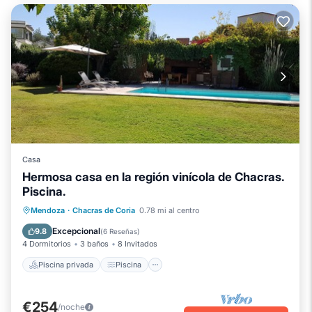
Casa
Hermosa casa en la región vinícola de Chacras.
Piscina.
Piscina privada
Piscina
Mendoza
·
Chacras de Coria
0.78 mi al centro
Aire acondicionado
Internet
Excepcional
9.8
(
6 Reseñas
)
4 Dormitorios
3 baños
8 Invitados
Piscina privada
Piscina
€254
/noche