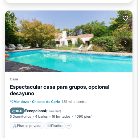
Casa
Espectacular casa para grupos, opcional
desayuno
Piscina privada
Piscina
Mendoza
·
Chacras de Coria
1.51 mi al centro
Balcón/Terraza
Cocina
Excepcional
10.0
(
1 Revisar
)
5 Dormitorios
4 baños
16 Invitados
4090 pies²
Piscina privada
Piscina