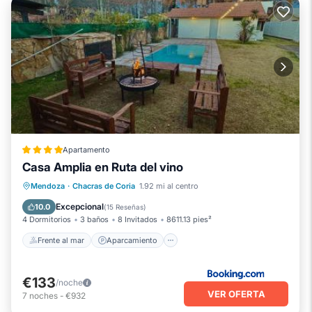
Apartamento
Casa Amplia en Ruta del vino
Frente al mar
Aparcamiento
Piscina
Mendoza
·
Chacras de Coria
1.92 mi al centro
Vista al mar
Excepcional
10.0
(
15 Reseñas
)
4 Dormitorios
3 baños
8 Invitados
8611.13 pies²
Frente al mar
Aparcamiento
€133
/noche
VER OFERTA
7
noches
-
€932