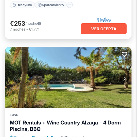
Desayuno
Aparcamiento
€253
/noche
VER OFERTA
7
noches
-
€1,771
Casa
MOT Rentals + Wine Country Alzaga - 4 Dorm
Piscina, BBQ