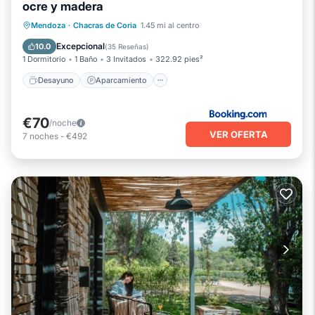
ocre y madera
Desayuno
Aparcamiento
Mendoza
·
Chacras de Coria
1.45 mi al centro
Balcón/Terraza
Vistas
Excepcional
10.0
(
35 Reseñas
)
1 Dormitorio
1 Baño
3 Invitados
322.92 pies²
Desayuno
Aparcamiento
€70
/noche
VER OFERTA
7
noches
-
€492