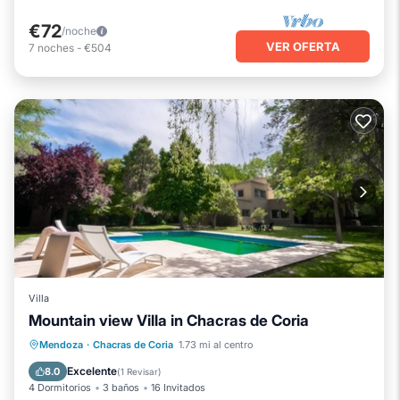
€72
/noche
VER OFERTA
7
noches
-
€504
Villa
Mountain view Villa in Chacras de Coria
Desayuno
Aparcamiento
Piscina
Mendoza
·
Chacras de Coria
1.73 mi al centro
Balcón/Terraza
Excelente
8.0
(
1 Revisar
)
4 Dormitorios
3 baños
16 Invitados