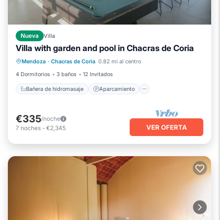
Nueva
Villa
Villa with garden and pool in Chacras de Coria
Bañera de hidromasaje
Aparcamiento
Mendoza
·
Chacras de Coria
0.82 mi al centro
Piscina
Balcón/Terraza
4 Dormitorios
3 baños
12 Invitados
Bañera de hidromasaje
Aparcamiento
€335
/noche
VER OFERTA
7
noches
-
€2,345