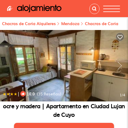
Chacras de Coria Alquileres
Mendoza
Chacras de Coria
|
10.0
(35 Reseñas)
1
/4
ocre y madera | Apartamento en Ciudad Lujan
de Cuyo