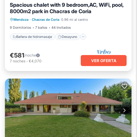
Spacious chalet with 9 bedroom,AC, WiFi, pool,
8000m2 park in Chacras de Coria
Bañera de hidromasaje
Desayuno
Mendoza
·
Chacras de Coria
0.96 mi al centro
Aparcamiento
Piscina
9 Dormitorios
7 baños
44 Invitados
Bañera de hidromasaje
Desayuno
€581
/noche
VER OFERTA
7
noches
-
€4,070