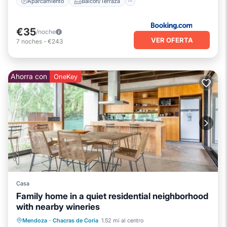
Aparcamiento
Balcón/Terraza
€35
/noche
VER OFERTA
7
noches
-
€243
Ahorra con
OneKey
Casa
Family home in a quiet residential neighborhood
with nearby wineries
Piscina privada
Aparcamiento
Mendoza
·
Chacras de Coria
1.52 mi al centro