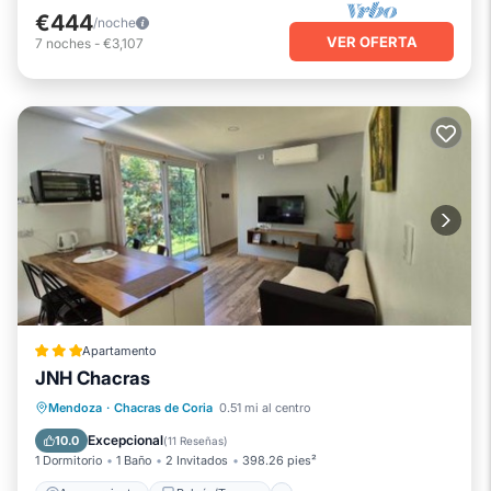
€444
/noche
VER OFERTA
7
noches
-
€3,107
Apartamento
JNH Chacras
Aparcamiento
Balcón/Terraza
Mendoza
·
Chacras de Coria
0.51 mi al centro
Vistas
Aire acondicionado
Excepcional
10.0
(
11 Reseñas
)
1 Dormitorio
1 Baño
2 Invitados
398.26 pies²