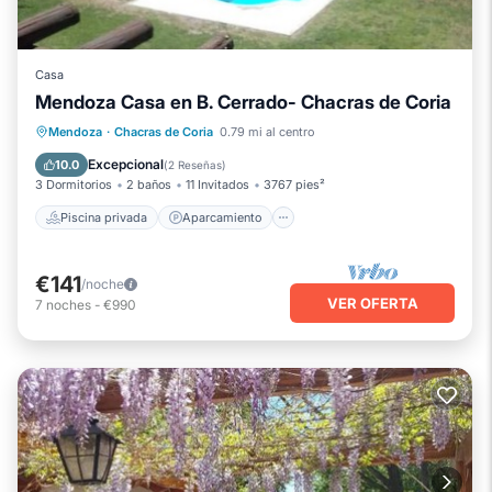
Casa
Mendoza Casa en B. Cerrado- Chacras de Coria
Piscina privada
Aparcamiento
Mendoza
·
Chacras de Coria
0.79 mi al centro
Piscina
Vista al mar
Excepcional
10.0
(
2 Reseñas
)
3 Dormitorios
2 baños
11 Invitados
3767 pies²
Piscina privada
Aparcamiento
€141
/noche
VER OFERTA
7
noches
-
€990