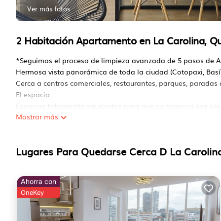
Ver más fotos
2 Habitación Apartamento en La Carolina, Qu
*Seguimos el proceso de limpieza avanzada de 5 pasos de Air
Hermosa vista panorámica de toda la ciudad (Cotopaxi, Basíli
Cerca a centros comerciales, restaurantes, parques, paradas 
El espacio
Espacios totalmente equipados para que su estancia sea plac
Mostrar más
Puerta de acceso blindada. Excelente iluminación y ventilaci
Acceso de los huéspedes
- Posibilidad de Check in 24 horas (de acuerdo a ocupación y 
Lugares Para Quedarse Cerca D La Carolina
- Por la seguridad de ambas partes te solicitaré el nombre 
únicos autorizados para ingresar.
- Apartamento con capacidad para 5 personas.
Ahorra con
- Seguridad
OneKey
- Acabados de alta calidad.
- 2 ascensores europeos para 6 personas c/u.
- Estacionamiento en subsuelo