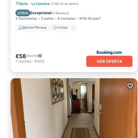
Balcón/Terraza
Vistas
Quito
·
La Carolina
0.46 mi al centro
Aparcamiento
Internet
Excepcional
10.0
(
4 Reseñas
)
3 Dormitorios
3 baños
8 Invitados
1076.39 pies²
Balcón/Terraza
Vistas
€58
/noche
VER OFERTA
7
noches
-
€403