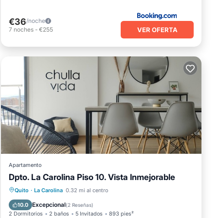
€36
/noche
VER OFERTA
7
noches
-
€255
Apartamento
Dpto. La Carolina Piso 10. Vista Inmejorable
Spa
Balcón/Terraza
Quito
·
La Carolina
0.32 mi al centro
Se admiten mascotas
Cocina
Excepcional
10.0
(
2 Reseñas
)
2 Dormitorios
2 baños
5 Invitados
893 pies²