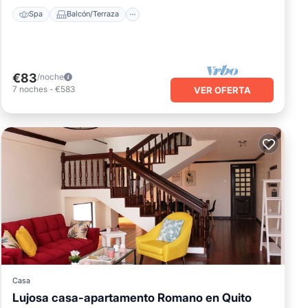
Spa
Balcón/Terraza
€83
/noche
7
noches
-
€583
VER OFERTA
Casa
Lujosa casa-apartamento Romano en Quito