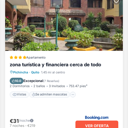
Apartamento
zona turística y financiera cerca de todo
Vistas
Se admiten mascotas
Pichincha
·
Quito
1.45 mi al centro
Internet
Apto para niños
Excepcional
10.0
(
7 Reseñas
)
2 Dormitorios
2 baños
3 Invitados
753.47 pies²
Vistas
Se admiten mascotas
€31
/noche
VER OFERTA
7
noches
-
€219