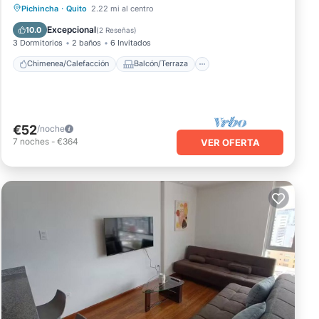
Chimenea/Calefacción
Balcón/Terraza
Pichincha
·
Quito
2.22 mi al centro
Cocina
Aparcamiento
Excepcional
10.0
(
2 Reseñas
)
3 Dormitorios
2 baños
6 Invitados
Chimenea/Calefacción
Balcón/Terraza
€52
/noche
7
noches
-
€364
VER OFERTA