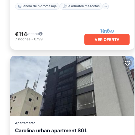
Bañera de hidromasaje
Se admiten mascotas
€114
/noche
7
noches
-
€799
VER OFERTA
Apartamento
Carolina urban apartment SGL