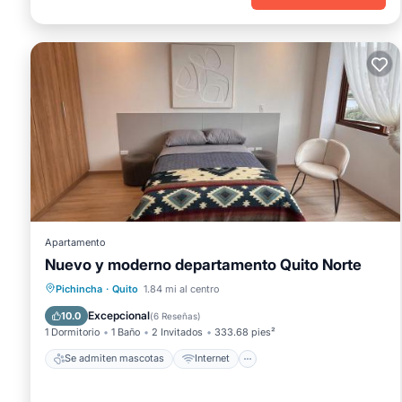
Apartamento
Nuevo y moderno departamento Quito Norte
Se admiten mascotas
Internet
Pichincha
·
Quito
1.84 mi al centro
Apto para niños
Seguridad/Protección
Excepcional
10.0
(
6 Reseñas
)
1 Dormitorio
1 Baño
2 Invitados
333.68 pies²
Se admiten mascotas
Internet