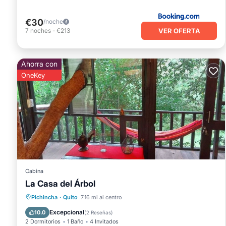
€30
/noche
VER OFERTA
7
noches
-
€213
Ahorra con
OneKey
Cabina
La Casa del Árbol
Bañera de hidromasaje
Se admiten mascotas
Aparcamiento
Pichincha
·
Quito
7.16 mi al centro
Internet
Excepcional
10.0
(
2 Reseñas
)
2 Dormitorios
1 Baño
4 Invitados