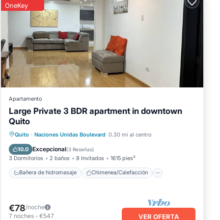
OneKey
Apartamento
Large Private 3 BDR apartment in downtown
Quito
Bañera de hidromasaje
Chimenea/Calefacción
Desayuno
Quito
·
Naciones Unidas Boulevard
0.30 mi al centro
Cocina
Excepcional
10.0
(
3 Reseñas
)
3 Dormitorios
2 baños
8 Invitados
1615 pies²
Bañera de hidromasaje
Chimenea/Calefacción
€78
/noche
7
noches
-
€547
VER OFERTA