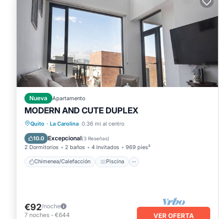
Nueva
Apartamento
MODERN AND CUTE DUPLEX
Chimenea/Calefacción
Piscina
Quito
·
La Carolina
0.36 mi al centro
Balcón/Terraza
Cocina
Excepcional
10.0
(
3 Reseñas
)
2 Dormitorios
2 baños
4 Invitados
969 pies²
Chimenea/Calefacción
Piscina
€92
/noche
7
noches
-
€644
VER OFERTA