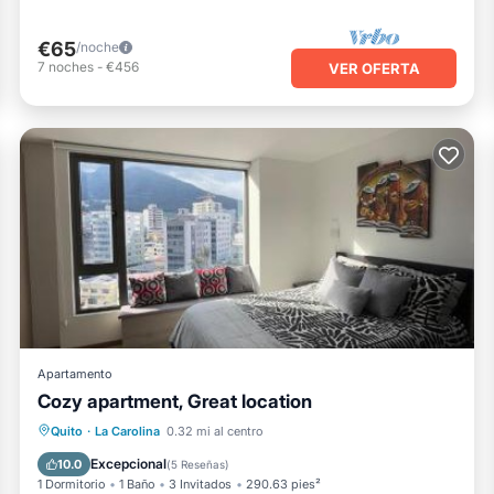
€65
/noche
7
noches
-
€456
VER OFERTA
Apartamento
Cozy apartment, Great location
Bañera de hidromasaje
Balcón/Terraza
Quito
·
La Carolina
0.32 mi al centro
Vistas
Se admiten mascotas
Excepcional
10.0
(
5 Reseñas
)
1 Dormitorio
1 Baño
3 Invitados
290.63 pies²