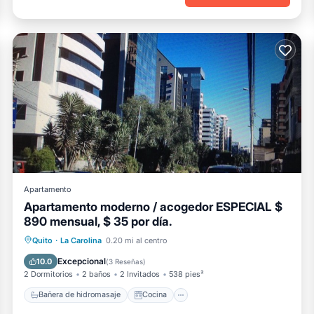
Apartamento
Apartamento moderno / acogedor ESPECIAL $
890 mensual, $ 35 por día.
Bañera de hidromasaje
Cocina
Quito
·
La Carolina
0.20 mi al centro
Aparcamiento
Internet
Excepcional
10.0
(
3 Reseñas
)
2 Dormitorios
2 baños
2 Invitados
538 pies²
Bañera de hidromasaje
Cocina