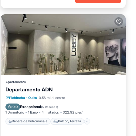
Apartamento
Departamento ADN
Bañera de hidromasaje
Balcón/Terraza
Pichincha
·
Quito
0.56 mi al centro
Vistas
Desayuno
Excepcional
10.0
(
5 Reseñas
)
1 Dormitorio
1 Baño
4 Invitados
322.92 pies²
Bañera de hidromasaje
Balcón/Terraza