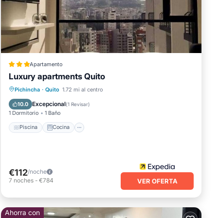
Apartamento
Luxury apartments Quito
, un
Piscina
Cocina
Aparcamiento
Pichincha
·
Quito
1.72 mi al centro
Internet
Excepcional
10.0
(
1 Revisar
)
1 Dormitorio
1 Baño
Piscina
Cocina
€112
/noche
7
noches
-
€784
VER OFERTA
Ahorra con