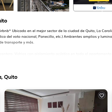
ito
bnb* Ubicado en el mejor sector de la ciudad de Quito, La Carol
ca del voto nacional, Panecillo, etc.) Ambientes amplios y lumin
de transporte y más.
entera. Vidrios con aislamiento acústico en todo el apartamento
ón natural.
tiempo disponible del anfitrión)
, Quito
y un documento de identidad de todos los huéspedes que serán los