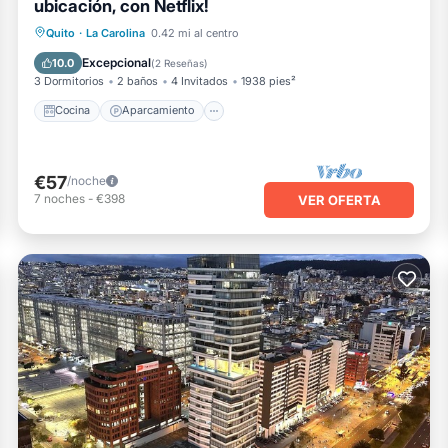
ubicación, con Netflix!
Cocina
Aparcamiento
Internet
Quito
·
La Carolina
0.42 mi al centro
Accesible en silla de ruedas
Excepcional
10.0
(
2 Reseñas
)
3 Dormitorios
2 baños
4 Invitados
1938 pies²
Cocina
Aparcamiento
€57
/noche
7
noches
-
€398
VER OFERTA