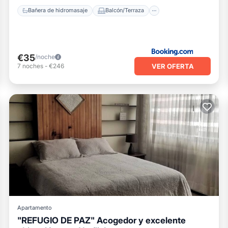
Bañera de hidromasaje
Balcón/Terraza
€35
/noche
VER OFERTA
7
noches
-
€246
Apartamento
"REFUGIO DE PAZ" Acogedor y excelente