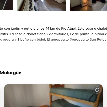
to con jardín y patio a unos 44 km de Río Atuel. Esta casa o chalet
gratis. La casa o chalet tiene 2 dormitorios, TV de pantalla plana 
lavadora y 1 baño con bidet. El aeropuerto (Aeropuerto San Rafael
s. Tiene varias comodidades que garantizarían su comodidad. Esta
, y varios otros. Esta es una propiedad clasificada 4 Star y tien
 Malargüe
argüe y necesitar un lugar para quedarse? Ya sea para el trabajo o
ita, Seguramente te encantará.
rmitorios Casa Si desea obtener más información sobre este lugar
como son proporcionados por nuestro socio, Booking.com.
ene todo Instalaciones que se han enumerado a continuación. Ten
om para la lista "Casa Santa Elena". Confiamos únicamente en su