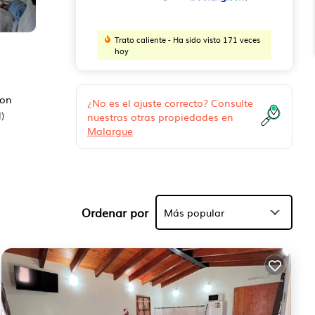
Trato caliente - Ha sido visto 171 veces
hoy
con
¿No es el ajuste correcto? Consulte
)
nuestras otras propiedades en
Malargue
s
e más
 por
Ordenar por
Más popular
ga en
s