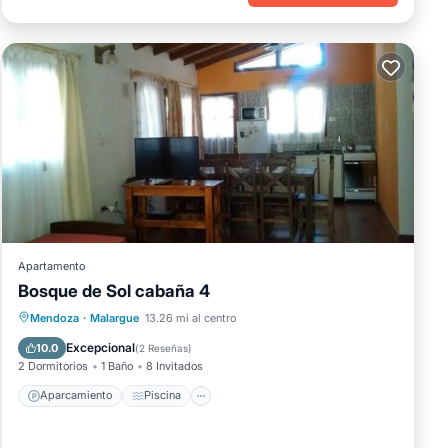
Apartamento
Bosque de Sol cabaña 4
Aparcamiento
Piscina
Mendoza
·
Malargue
13.26 mi al centro
Balcón/Terraza
Internet
Excepcional
10.0
(
2 Reseñas
)
2 Dormitorios
1 Baño
8 Invitados
Aparcamiento
Piscina