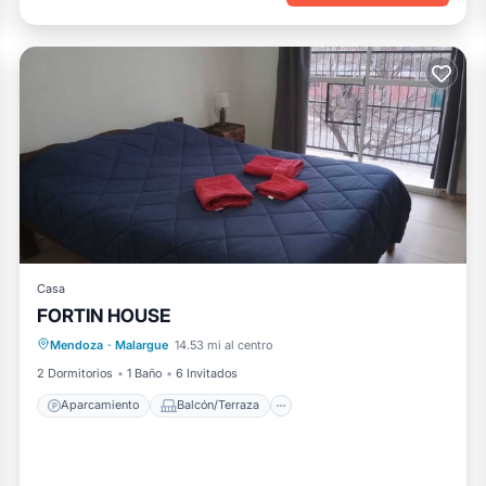
Casa
FORTIN HOUSE
Aparcamiento
Balcón/Terraza
Mendoza
·
Malargue
14.53 mi al centro
Internet
Se admiten mascotas
2 Dormitorios
1 Baño
6 Invitados
Aparcamiento
Balcón/Terraza