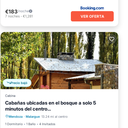
€183
/noche
VER OFERTA
7
noches
-
€1,281
Precio bajó
Cabina
Cabañas ubicadas en el bosque a solo 5
minutos del centro...
Internet
Se admiten mascotas
Mendoza
·
Malargue
13.24 mi al centro
Apto para niños
Ropa de cama
1 Dormitorio
1 Baño
4 Invitados