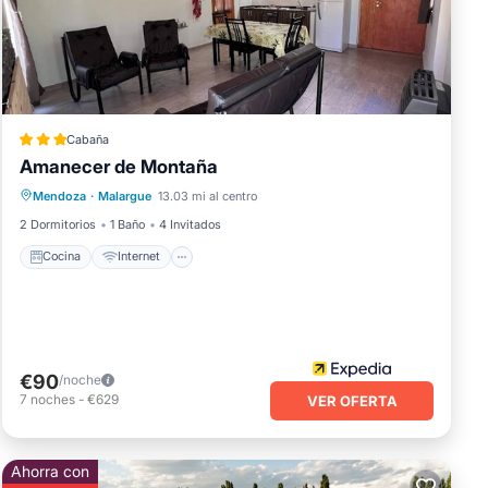
cribe
Cabaña
Amanecer de Montaña
Cocina
Internet
Apto para niños
Mendoza
·
Malargue
13.03 mi al centro
TV
2 Dormitorios
1 Baño
4 Invitados
Cocina
Internet
€90
/noche
7
noches
-
€629
VER OFERTA
Ahorra con