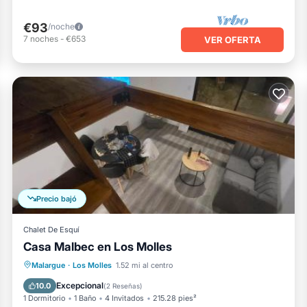
€93
/noche
7
noches
-
€653
VER OFERTA
Precio bajó
Chalet De Esquí
Casa Malbec en Los Molles
Aparcamiento
Aire acondicionado
Malargue
·
Los Molles
1.52 mi al centro
Internet
Apto para niños
Excepcional
10.0
(
2 Reseñas
)
1 Dormitorio
1 Baño
4 Invitados
215.28 pies²