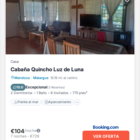
Casa
Cabaña Quincho Luz de Luna
Frente al mar
Aparcamiento
Piscina
Mendoza
·
Malargue
15.19 mi al centro
Vista al mar
Excepcional
10.0
(
3 Reseñas
)
2 Dormitorios
1 Baño
6 Invitados
775 pies²
Frente al mar
Aparcamiento
€104
/noche
VER OFERTA
7
noches
-
€729