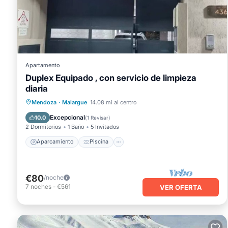
detalles compartidos y somos considerados "precisos". Si ti
esto Casa, por favor déjanos saber.
Apartamento
Duplex Equipado , con servicio de limpieza
diaria
Aparcamiento
Piscina
Mendoza
·
Malargue
14.08 mi al centro
Balcón/Terraza
Cocina
Excepcional
10.0
(
1 Revisar
)
2 Dormitorios
1 Baño
5 Invitados
Aparcamiento
Piscina
€80
/noche
7
noches
-
€561
VER OFERTA