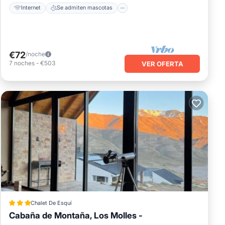
Internet
Se admiten mascotas
€72
/noche
7
noches
-
€503
VER OFERTA
Chalet De Esquí
Cabaña de Montaña, Los Molles -