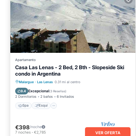
Apartamento
Casa Las Lenas - 2 Bed, 2 Bth - Slopeside Ski
condo in Argentina
Malargue
·
Las Lenas
0.31 mi al centro
Spa
Esquí
Cocina
Internet
Excepcional
9.4
(
3 Reseñas
)
2 Dormitorios
2 baños
6 Invitados
Spa
Esquí
€398
/noche
7
noches
-
€2,785
VER OFERTA