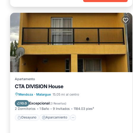
Apartamento
CTA DIVISION House
Desayuno
Aparcamiento
Mendoza
·
Malargue
15.05 mi al centro
Balcón/Terraza
Vistas
Excepcional
10.0
(
3 Reseñas
)
2 Dormitorios
1 Baño
9 Invitados
1184.03 pies²
Desayuno
Aparcamiento