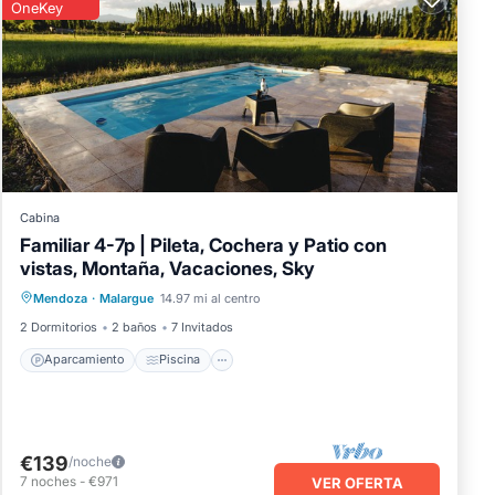
OneKey
Cabina
Familiar 4-7p | Pileta, Cochera y Patio con
vistas, Montaña, Vacaciones, Sky
Aparcamiento
Piscina
Mendoza
·
Malargue
14.97 mi al centro
Balcón/Terraza
Cocina
2 Dormitorios
2 baños
7 Invitados
Aparcamiento
Piscina
€139
/noche
7
noches
-
€971
VER OFERTA