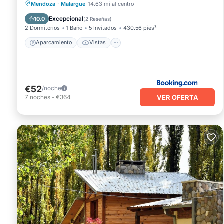
Aire acondicionado
Mendoza
·
Malargue
14.63 mi al centro
Se admiten mascotas
Excepcional
10.0
(
2 Reseñas
)
2 Dormitorios
1 Baño
5 Invitados
430.56 pies²
Aparcamiento
Vistas
€52
/noche
VER OFERTA
7
noches
-
€364