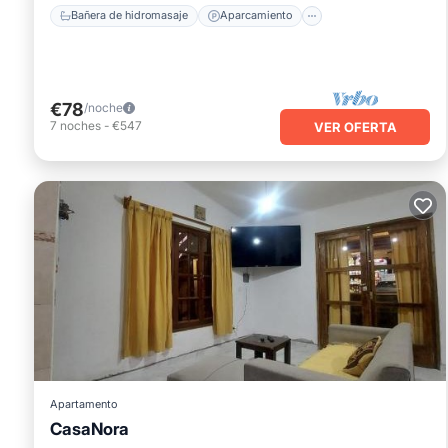
Bañera de hidromasaje
Aparcamiento
€78
/noche
7
noches
-
€547
VER OFERTA
Apartamento
CasaNora
Aparcamiento
Vistas