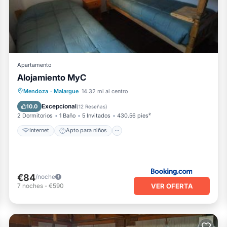
ene alguna preocupación sobre el información o precisión que des
Apartamento
Alojamiento MyC
Internet
Apto para niños
Mendoza
·
Malargue
14.32 mi al centro
Seguridad/Protección
Excepcional
10.0
(
12 Reseñas
)
2 Dormitorios
1 Baño
5 Invitados
430.56 pies²
Internet
Apto para niños
€84
/noche
VER OFERTA
7
noches
-
€590