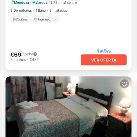
Mendoza
·
Malargue
13.73 mi al centro
Se admiten mascotas
Apto para niños
3 Dormitorios
1 Baño
8 Invitados
Cocina
Internet
€69
/noche
7
noches
-
€486
VER OFERTA