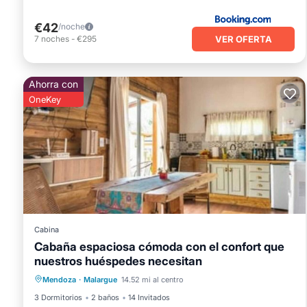
€42
/noche
VER OFERTA
7
noches
-
€295
Ahorra con
OneKey
Cabina
Cabaña espaciosa cómoda con el confort que
nuestros huéspedes necesitan
Bañera de hidromasaje
Aparcamiento
Mendoza
·
Malargue
14.52 mi al centro
Cocina
Aire acondicionado
3 Dormitorios
2 baños
14 Invitados