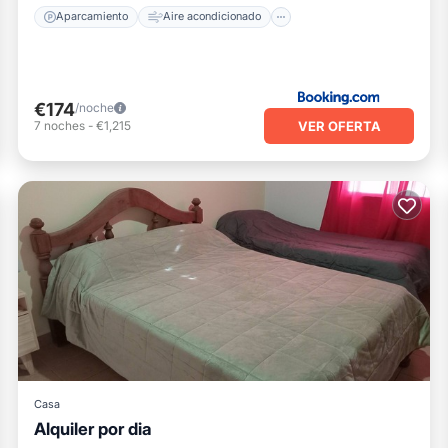
Aparcamiento
Aire acondicionado
€174
/noche
VER OFERTA
7
noches
-
€1,215
Casa
Alquiler por dia
Cocina
Internet