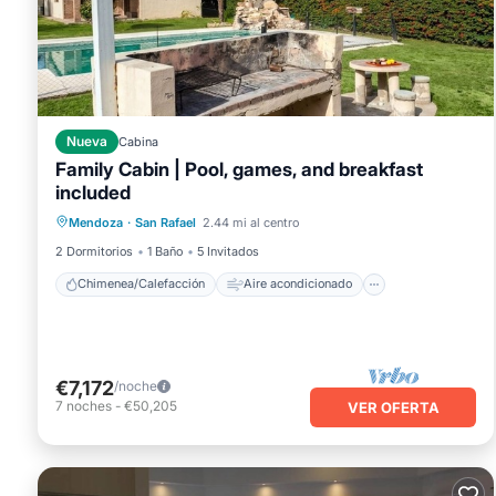
Este Barrancas Suites en San Rafael está bien equipado y t
cuenta que estos detalles fueron compartidos por Booking.c
detalles compartidos y somos considerados "precisos". Si ti
esto Casa, por favor déjanos saber.
Nueva
Cabina
Family Cabin | Pool, games, and breakfast
Chimenea/Calefacción
included
Aire acondicionado
Internet
Mendoza
·
San Rafael
2.44 mi al centro
Apto para niños
2 Dormitorios
1 Baño
5 Invitados
Chimenea/Calefacción
Aire acondicionado
€7,172
/noche
7
noches
-
€50,205
VER OFERTA