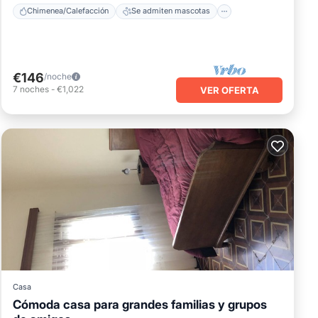
Chimenea/Calefacción
Se admiten mascotas
€146
/noche
7
noches
-
€1,022
VER OFERTA
Casa
Cómoda casa para grandes familias y grupos