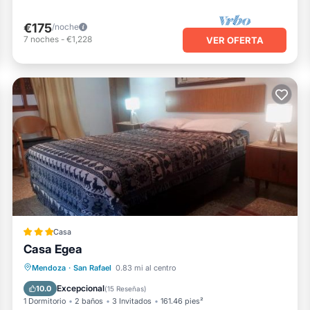
€175
/noche
7
noches
-
€1,228
VER OFERTA
Casa
Casa Egea
Vistas
Se admiten mascotas
Mendoza
·
San Rafael
0.83 mi al centro
Aparcamiento
Aire acondicionado
Excepcional
10.0
(
15 Reseñas
)
1 Dormitorio
2 baños
3 Invitados
161.46 pies²