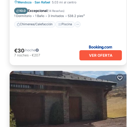
Chimenea/Calefacción
Piscina
Mendoza
·
San Rafael
5.03 mi al centro
Vistas
Aparcamiento
Excepcional
10.0
(
14 Reseñas
)
1 Dormitorio
1 Baño
3 Invitados
538.2 pies²
Chimenea/Calefacción
Piscina
€30
/noche
VER OFERTA
7
noches
-
€207