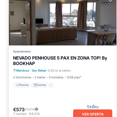
Apartamento
NEVADO PENHOUSE 5 PAX EN ZONA TOP! By
BOOKHAP
Piscina
Cocina
Aire acondicionado
Mendoza
·
San Rafael
0.20 mi al centro
Internet
2 Dormitorios
2 baños
5 Invitados
1238 pies²
Piscina
Cocina
€573
/noche
7
noches
-
€4,014
VER OFERTA