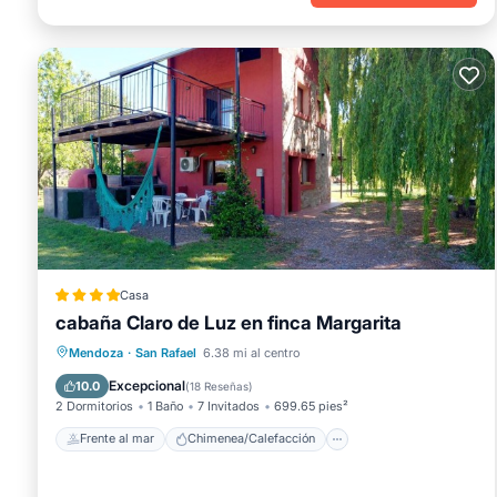
Casa
cabaña Claro de Luz en finca Margarita
Frente al mar
Chimenea/Calefacción
Mendoza
·
San Rafael
6.38 mi al centro
Piscina
Vista al mar
Excepcional
10.0
(
18 Reseñas
)
2 Dormitorios
1 Baño
7 Invitados
699.65 pies²
Frente al mar
Chimenea/Calefacción