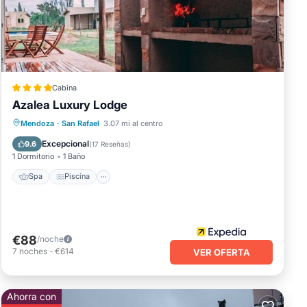
ga en
cribe
Cabina
Azalea Luxury Lodge
Spa
Piscina
Balcón/Terraza
Mendoza
·
San Rafael
3.07 mi al centro
Desayuno
Excepcional
9.6
(
17 Reseñas
)
1 Dormitorio
1 Baño
Spa
Piscina
€88
/noche
7
noches
-
€614
VER OFERTA
Ahorra con