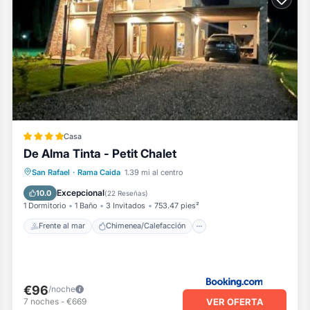
Casa
De Alma Tinta - Petit Chalet
Frente al mar
Chimenea/Calefacción
San Rafael
·
Rama Caida
1.39 mi al centro
Piscina
Vista al mar
Excepcional
10.0
(
22 Reseñas
)
1 Dormitorio
1 Baño
3 Invitados
753.47 pies²
Frente al mar
Chimenea/Calefacción
€96
/noche
VER OFERTA
7
noches
-
€669