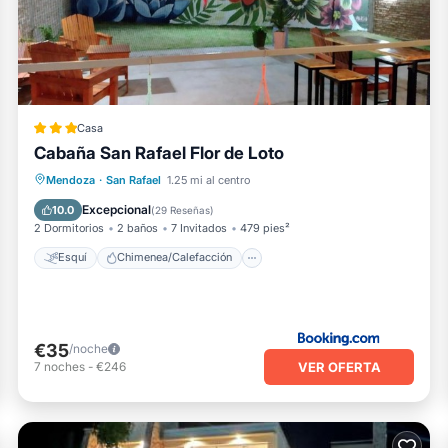
iene todo Instalaciones que se han enumerado a continuación. Ten
om para la lista "Barrancas Suites". Confiamos únicamente en sus
ene alguna preocupación sobre el información o precisión que des
Casa
Cabaña San Rafael Flor de Loto
Esquí
Chimenea/Calefacción
Mendoza
·
San Rafael
1.25 mi al centro
Balcón/Terraza
Vistas
Excepcional
10.0
(
29 Reseñas
)
2 Dormitorios
2 baños
7 Invitados
479 pies²
Esquí
Chimenea/Calefacción
€35
/noche
VER OFERTA
7
noches
-
€246