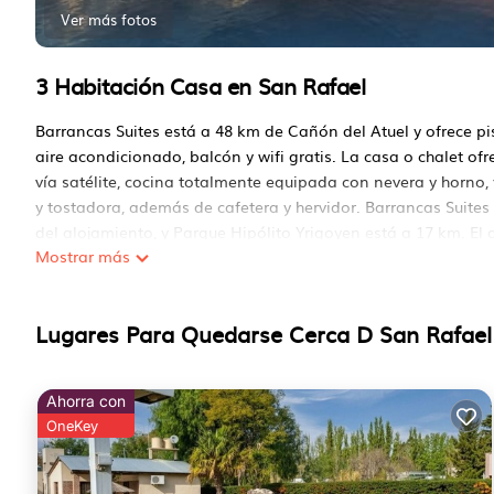
Ver más fotos
3 Habitación Casa en San Rafael
Barrancas Suites está a 48 km de Cañón del Atuel y ofrece pi
aire acondicionado, balcón y wifi gratis. La casa o chalet of
vía satélite, cocina totalmente equipada con nevera y horno
y tostadora, además de cafetera y hervidor. Barrancas Suites 
del alojamiento, y Parque Hipólito Yrigoyen está a 17 km. El 
Mostrar más
servicio de traslado de pago para ir o volver del aeropuerto.
Barrancas Suites se encuentra en San Rafael.
Lugares Para Quedarse Cerca D San Rafael
Este 3 Dormitorios Casa es adecuado para turistas y viajero
comodidades incluyen: Aire acondicionado, Estacionamiento, P
tiene más de 7 reviews con el puntaje promedio de 10 . ¿Lleg
Ahorra con
trabajo o por el ocio, considere quedarse en este Casa para 
OneKey
Puede verificar las revisiones y la descripción de este 3 Do
Alojamiento.io en San Rafael. Estos detalles son Auténtico,