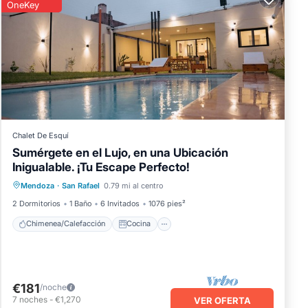
OneKey
Chalet De Esquí
Sumérgete en el Lujo, en una Ubicación
Inigualable. ¡Tu Escape Perfecto!
Chimenea/Calefacción
Cocina
Mendoza
·
San Rafael
0.79 mi al centro
Aire acondicionado
Internet
2 Dormitorios
1 Baño
6 Invitados
1076 pies²
Chimenea/Calefacción
Cocina
€181
/noche
7
noches
-
€1,270
VER OFERTA