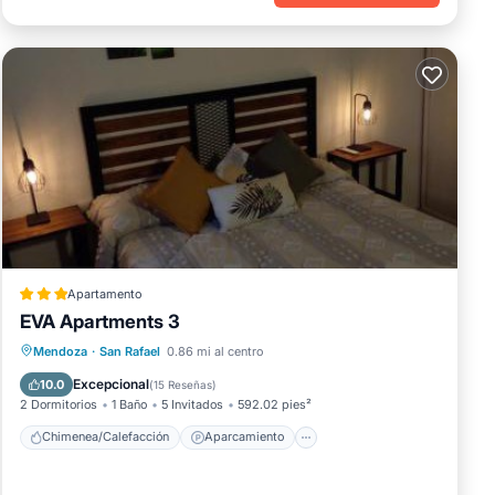
Apartamento
EVA Apartments 3
Chimenea/Calefacción
Aparcamiento
Mendoza
·
San Rafael
0.86 mi al centro
Aire acondicionado
Internet
Excepcional
10.0
(
15 Reseñas
)
2 Dormitorios
1 Baño
5 Invitados
592.02 pies²
Chimenea/Calefacción
Aparcamiento