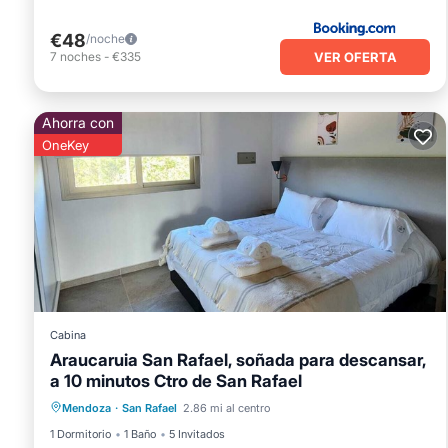
€48
/noche
VER OFERTA
7
noches
-
€335
Ahorra con
OneKey
Cabina
Araucaruia San Rafael, soñada para descansar,
a 10 minutos Ctro de San Rafael
Chimenea/Calefacción
Piscina
Mendoza
·
San Rafael
2.86 mi al centro
Cocina
Aire acondicionado
1 Dormitorio
1 Baño
5 Invitados