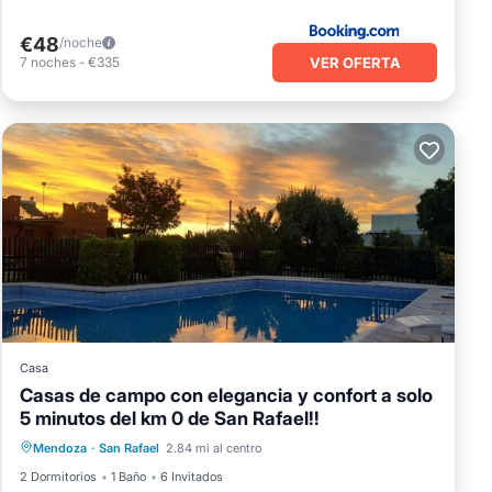
€48
/noche
VER OFERTA
7
noches
-
€335
Casa
Casas de campo con elegancia y confort a solo
Chimenea/Calefacción
5 minutos del km 0 de San Rafael!!
Se admiten mascotas
Internet
Mendoza
·
San Rafael
2.84 mi al centro
Apto para niños
2 Dormitorios
1 Baño
6 Invitados