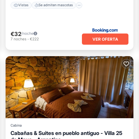
Vistas
Se admiten mascotas
€32
/noche
VER OFERTA
7
noches
-
€222
Cabina
Cabañas & Suites en pueblo antiguo - Villa 25