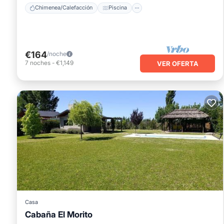
Chimenea/Calefacción
Piscina
€164
/noche
7
noches
-
€1,149
VER OFERTA
Casa
Cabaña El Morito