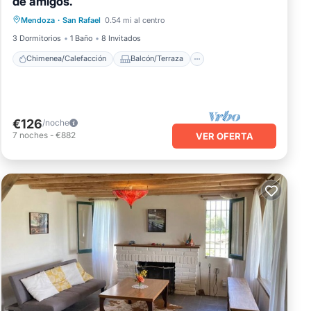
de amigos.
Chimenea/Calefacción
Balcón/Terraza
Mendoza
·
San Rafael
0.54 mi al centro
Se admiten mascotas
Cocina
3 Dormitorios
1 Baño
8 Invitados
Chimenea/Calefacción
Balcón/Terraza
€126
/noche
7
noches
-
€882
VER OFERTA