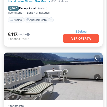
Piscina
Aparcamiento
Internet
Icod de los Vinos
·
San Marcos
0.10 mi al centro
Seguridad/Protección
Excepcional
10.0
(
1 Revisar
)
1 Dormitorio
1 Baño
3 Invitados
Piscina
Aparcamiento
€117
/noche
VER OFERTA
7
noches
-
€817
Apartamento