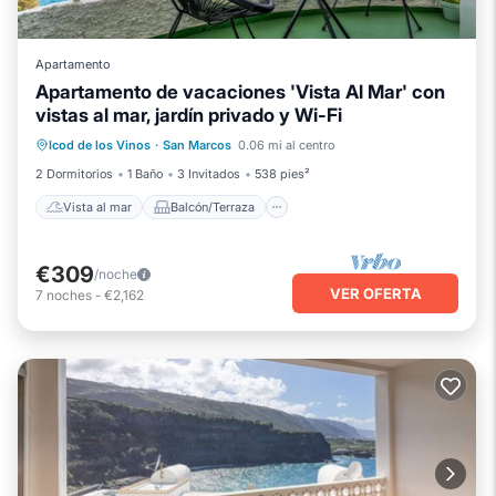
Apartamento
Apartamento de vacaciones 'Vista Al Mar' con
vistas al mar, jardín privado y Wi-Fi
Vista al mar
Balcón/Terraza
Icod de los Vinos
·
San Marcos
0.06 mi al centro
Vistas
Cocina
2 Dormitorios
1 Baño
3 Invitados
538 pies²
Vista al mar
Balcón/Terraza
€309
/noche
VER OFERTA
7
noches
-
€2,162