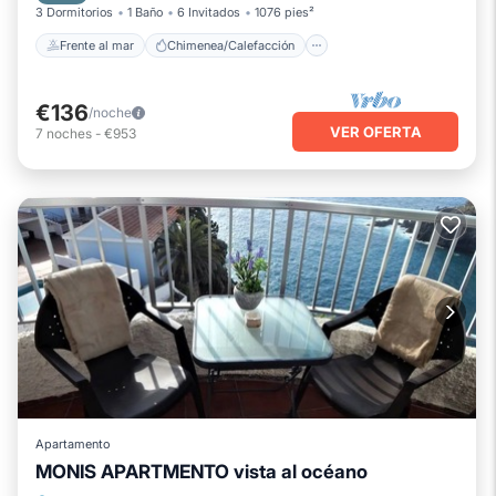
3 Dormitorios
1 Baño
6 Invitados
1076 pies²
Frente al mar
Chimenea/Calefacción
€136
/noche
VER OFERTA
7
noches
-
€953
Apartamento
MONIS APARTMENTO vista al océano