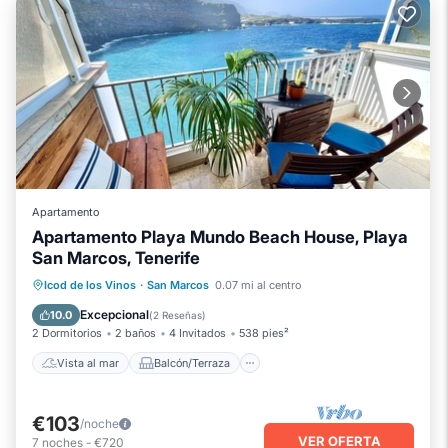
Apartamento
Apartamento Playa Mundo Beach House, Playa
San Marcos, Tenerife
Vista al mar
Balcón/Terraza
Icod de los Vinos
·
San Marcos
0.07 mi al centro
Vistas
Cocina
Excepcional
10.0
(
2 Reseñas
)
2 Dormitorios
2 baños
4 Invitados
538 pies²
Vista al mar
Balcón/Terraza
€103
/noche
VER OFERTA
7
noches
-
€720