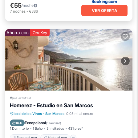
€55
/noche
VER OFERTA
7
noches
-
€386
Ahorra con
OneKey
Apartamento
Homerez - Estudio en San Marcos
Frente al mar
Vista al mar
Icod de los Vinos
·
San Marcos
0.08 mi al centro
Balcón/Terraza
Vistas
Excepcional
10.0
(
1 Revisar
)
1 Dormitorio
1 Baño
3 Invitados
431 pies²
Frente al mar
Vista al mar