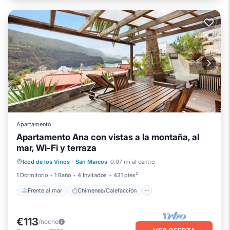
Apartamento
Apartamento Ana con vistas a la montaña, al
mar, Wi-Fi y terraza
Frente al mar
Chimenea/Calefacción
Icod de los Vinos
·
San Marcos
0.07 mi al centro
Vista al mar
Balcón/Terraza
1 Dormitorio
1 Baño
4 Invitados
431 pies²
Frente al mar
Chimenea/Calefacción
€113
/noche