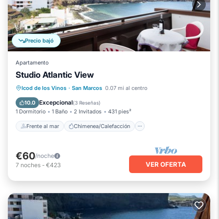
Precio bajó
Apartamento
Studio Atlantic View
Frente al mar
Chimenea/Calefacción
Icod de los Vinos
·
San Marcos
0.07 mi al centro
Vista al mar
Balcón/Terraza
Excepcional
10.0
(
3 Reseñas
)
1 Dormitorio
1 Baño
2 Invitados
431 pies²
Frente al mar
Chimenea/Calefacción
€60
/noche
VER OFERTA
7
noches
-
€423