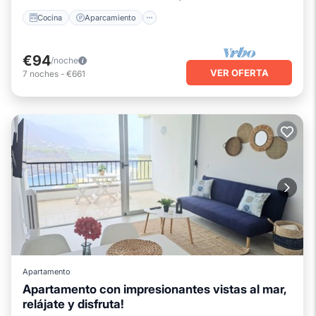
Cocina
Aparcamiento
€94
/noche
VER OFERTA
7
noches
-
€661
Apartamento
Apartamento con impresionantes vistas al mar,
relájate y disfruta!
Frente al mar
Vista al mar
Vistas