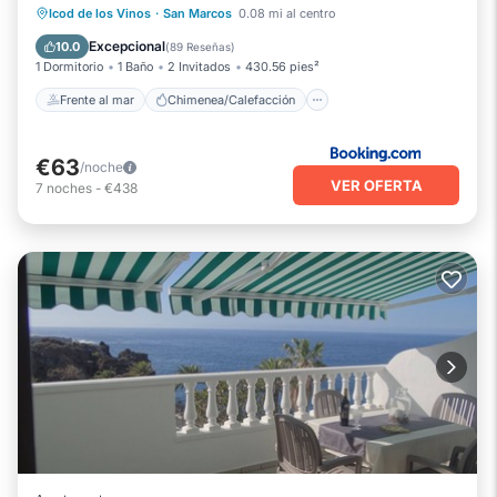
Frente al mar
Chimenea/Calefacción
Icod de los Vinos
·
San Marcos
0.08 mi al centro
Vista al mar
Balcón/Terraza
Excepcional
10.0
(
89 Reseñas
)
1 Dormitorio
1 Baño
2 Invitados
430.56 pies²
Frente al mar
Chimenea/Calefacción
€63
/noche
VER OFERTA
7
noches
-
€438