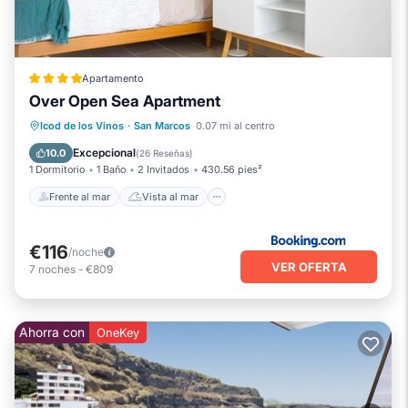
Apartamento
Over Open Sea Apartment
Frente al mar
Vista al mar
Icod de los Vinos
·
San Marcos
0.07 mi al centro
Balcón/Terraza
Vistas
Excepcional
10.0
(
26 Reseñas
)
1 Dormitorio
1 Baño
2 Invitados
430.56 pies²
Frente al mar
Vista al mar
€116
/noche
VER OFERTA
7
noches
-
€809
Ahorra con
OneKey