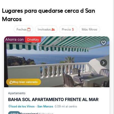
holiday away from the crowded tourist centers. The famous
city of Icod de los Vinos is just 2 km away with numerous
Lugares para quedarse cerca d San
museums, restaurants, supermarkets and shopping areas.
Marcos
Número de licencia : A-38-4-0004513,
ESFCTU00003800200017664100000000000000A-38-4-00045134
Fechas
Invitados
Precio
Más filtros
Ahorra con
OneKey
Muy bien valorado
Apartamento
BAHIA SOL APARTAMENTO FRENTE AL MAR
Frente al mar
Vista al mar
Icod de los Vinos
·
San Marcos
0.09 mi al centro
Balcón/Terraza
Vistas
Excepcional