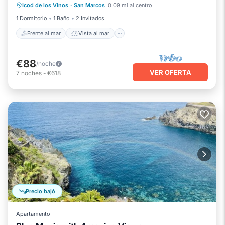
Icod de los Vinos
·
San Marcos
0.09 mi al centro
Cocina
1 Dormitorio
1 Baño
2 Invitados
Frente al mar
Vista al mar
€88
/noche
VER OFERTA
7
noches
-
€618
Precio bajó
Apartamento