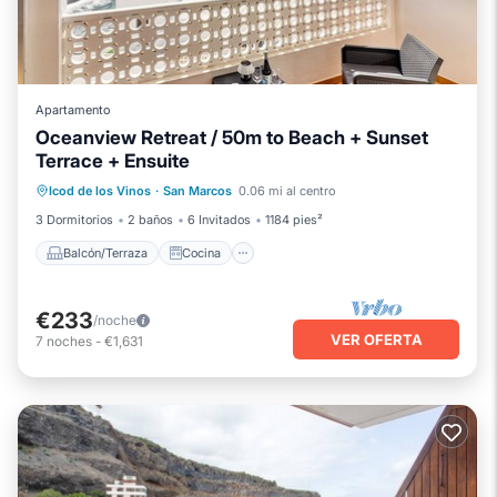
Apartamento
Oceanview Retreat / 50m to Beach + Sunset
Terrace + Ensuite
Balcón/Terraza
Cocina
Internet
Icod de los Vinos
·
San Marcos
0.06 mi al centro
Apto para niños
3 Dormitorios
2 baños
6 Invitados
1184 pies²
Balcón/Terraza
Cocina
€233
/noche
VER OFERTA
7
noches
-
€1,631