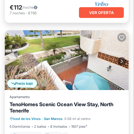
€112
/noche
VER OFERTA
7
noches
-
€785
Precio bajó
Apartamento
TenoHomes Scenic Ocean View Stay, North
Tenerife
Balcón/Terraza
Cocina
Icod de los Vinos
·
San Marcos
0.08 mi al centro
Aparcamiento
Internet
5 Dormitorios
2 baños
8 Invitados
1507 pies²