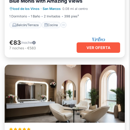
Blue Monis with Amazing Views
Balcón/Terraza
Cocina
Icod de los Vinos
·
San Marcos
0.08 mi al centro
Aparcamiento
Internet
1 Dormitorio
1 Baño
2 Invitados
398 pies²
Balcón/Terraza
Cocina
€83
/noche
VER OFERTA
7
noches
-
€583