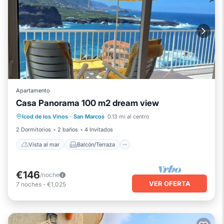
Apartamento
Casa Panorama 100 m2 dream view
Vista al mar
Balcón/Terraza
Icod de los Vinos
·
San Marcos
0.13 mi al centro
Vistas
Cocina
2 Dormitorios
2 baños
4 Invitados
Vista al mar
Balcón/Terraza
€146
/noche
VER OFERTA
7
noches
-
€1,025