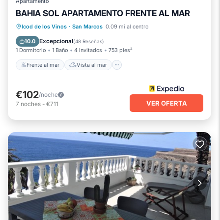
Apartamento
BAHIA SOL APARTAMENTO FRENTE AL MAR
Frente al mar
Vista al mar
Icod de los Vinos
·
San Marcos
0.09 mi al centro
Balcón/Terraza
Vistas
Excepcional
10.0
(
48 Reseñas
)
1 Dormitorio
1 Baño
4 Invitados
753 pies²
Frente al mar
Vista al mar
€102
/noche
VER OFERTA
7
noches
-
€711