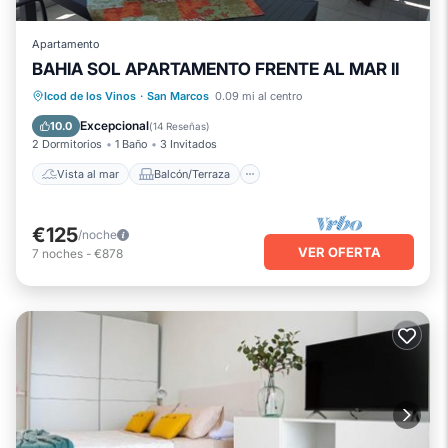
Apartamento
BAHIA SOL APARTAMENTO FRENTE AL MAR II
Vista al mar
Balcón/Terraza
Icod de los Vinos
·
San Marcos
0.09 mi al centro
Vistas
Cocina
Excepcional
10.0
(
14 Reseñas
)
2 Dormitorios
1 Baño
3 Invitados
Vista al mar
Balcón/Terraza
€125
/noche
VER OFERTA
7
noches
-
€878