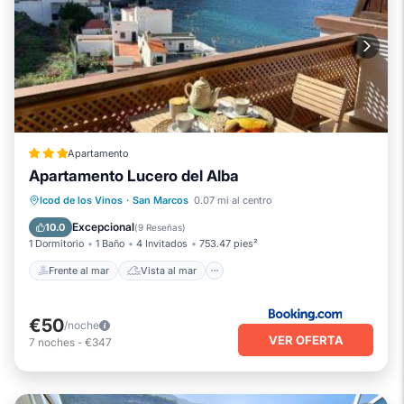
Apartamento
Apartamento Lucero del Alba
Frente al mar
Vista al mar
Icod de los Vinos
·
San Marcos
0.07 mi al centro
Balcón/Terraza
Vistas
Excepcional
10.0
(
9 Reseñas
)
1 Dormitorio
1 Baño
4 Invitados
753.47 pies²
Frente al mar
Vista al mar
€50
/noche
VER OFERTA
7
noches
-
€347