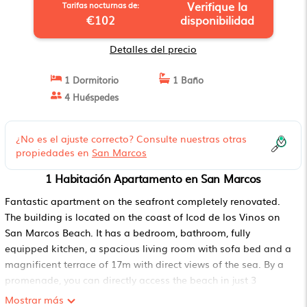
Verifique la
Tarifas nocturnas de:
€102
disponibilidad
Detalles del precio
1 Dormitorio
1 Baño
4 Huéspedes
¿No es el ajuste correcto? Consulte nuestras otras
propiedades en
San Marcos
1 Habitación Apartamento en San Marcos
Fantastic apartment on the seafront completely renovated.
The building is located on the coast of Icod de los Vinos on
San Marcos Beach. It has a bedroom, bathroom, fully
equipped kitchen, a spacious living room with sofa bed and a
magnificent terrace of 17m with direct views of the sea. By a
promenade, you can directly access the beach in just 3
minutes. The accommodation is perfect to spend a quiet
Mostrar más