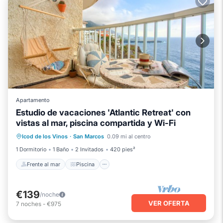
Apartamento
Estudio de vacaciones 'Atlantic Retreat' con
vistas al mar, piscina compartida y Wi-Fi
Frente al mar
Piscina
Vista al mar
Icod de los Vinos
·
San Marcos
0.09 mi al centro
Balcón/Terraza
1 Dormitorio
1 Baño
2 Invitados
420 pies²
Frente al mar
Piscina
€139
/noche
VER OFERTA
7
noches
-
€975