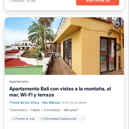
VER OFERTA
7
noches
-
€788
Apartamento
Apartamento Bali con vistas a la montaña, al
mar, Wi-Fi y terraza
Frente al mar
Chimenea/Calefacción
Icod de los Vinos
·
San Marcos
0.03 mi al centro
Vista al mar
Balcón/Terraza
1 Dormitorio
1 Baño
4 Invitados
484 pies²
Frente al mar
Chimenea/Calefacción