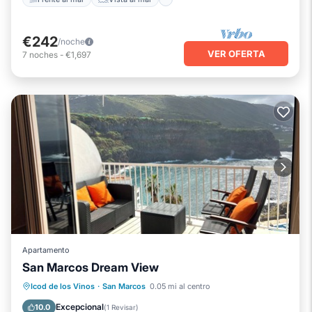
€242
/noche
VER OFERTA
7
noches
-
€1,697
Apartamento
San Marcos Dream View
Frente al mar
Chimenea/Calefacción
Icod de los Vinos
·
San Marcos
0.05 mi al centro
Vista al mar
Balcón/Terraza
Excepcional
10.0
(
1 Revisar
)