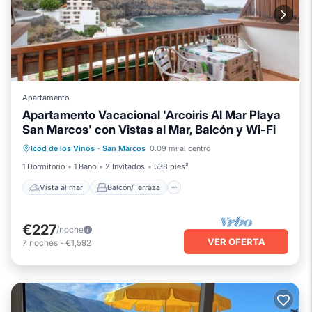
Apartamento
Apartamento Vacacional 'Arcoiris Al Mar Playa
San Marcos' con Vistas al Mar, Balcón y Wi-Fi
Vista al mar
Balcón/Terraza
Icod de los Vinos
·
San Marcos
0.09 mi al centro
Vistas
Cocina
1 Dormitorio
1 Baño
2 Invitados
538 pies²
Vista al mar
Balcón/Terraza
€227
/noche
VER OFERTA
7
noches
-
€1,592