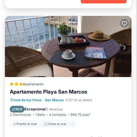
Apartamento
Apartamento Playa San Marcos
Frente al mar
Vista al mar
Icod de los Vinos
·
San Marcos
0.07 mi al centro
Balcón/Terraza
Vistas
Excepcional
10.0
(
5 Reseñas
)
2 Dormitorios
1 Baño
4 Invitados
968.75 pies²
Frente al mar
Vista al mar