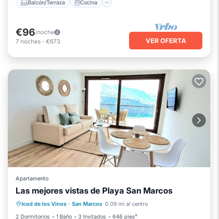
Balcón/Terraza
Cocina
€96
/noche
VER OFERTA
7
noches
-
€673
Apartamento
Las mejores vistas de Playa San Marcos
Cocina
Aparcamiento
Internet
Icod de los Vinos
·
San Marcos
0.09 mi al centro
Apto para niños
2 Dormitorios
1 Baño
3 Invitados
646 pies²