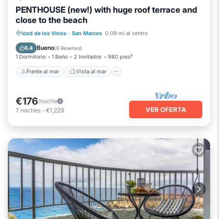
PENTHOUSE (new!) with huge roof terrace and
close to the beach
Frente al mar
Vista al mar
Icod de los Vinos
·
San Marcos
0.09 mi al centro
Balcón/Terraza
Vistas
Bueno
6.4
(
6 Reseñas
)
1 Dormitorio
1 Baño
2 Invitados
980 pies²
Frente al mar
Vista al mar
€176
/noche
VER OFERTA
7
noches
-
€1,229