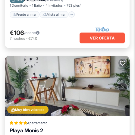
10.0
(
51 Reseñas
)
1 Dormitorio
1 Baño
4 Invitados
753 pies²
Frente al mar
Vista al mar
€106
/noche
VER OFERTA
7
noches
-
€740
Muy bien valorado
Apartamento
Playa Monis 2