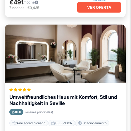
€491
/noche
VER OFERTA
7
noches
-
€3,435
Umweltfreundliches Haus mit Komfort, Stil und
Nachhaltigkeit in Seville
10.0
(Reseñas principales)
Aire acondicionado
TELEVISOR
Estacionamiento