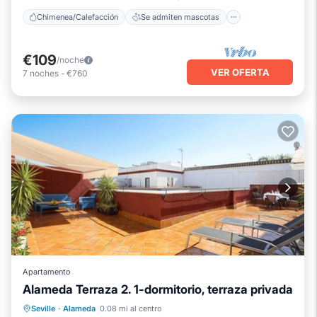
Chimenea/Calefacción
Se admiten mascotas
€109
/noche
VER OFERTA
7
noches
-
€760
Apartamento
Alameda Terraza 2. 1-dormitorio, terraza privada
Chimenea/Calefacción
Balcón/Terraza
Seville
·
Alameda
0.08 mi al centro