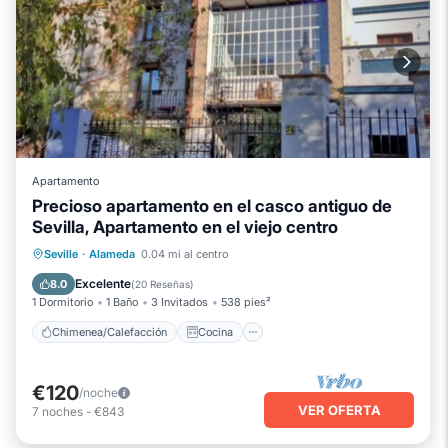
Apartamento
Precioso apartamento en el casco antiguo de
Sevilla, Apartamento en el viejo centro
Chimenea/Calefacción
Cocina
Seville
·
Alameda
0.04 mi al centro
Aire acondicionado
Internet
Excelente
8.0
(
20 Reseñas
)
1 Dormitorio
1 Baño
3 Invitados
538 pies²
Chimenea/Calefacción
Cocina
€120
/noche
VER OFERTA
7
noches
-
€843