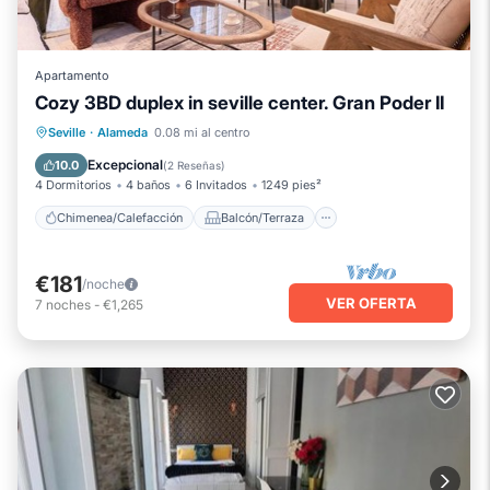
Apartamento
Cozy 3BD duplex in seville center. Gran Poder II
Chimenea/Calefacción
Balcón/Terraza
Seville
·
Alameda
0.08 mi al centro
Cocina
Aire acondicionado
Excepcional
10.0
(
2 Reseñas
)
4 Dormitorios
4 baños
6 Invitados
1249 pies²
Chimenea/Calefacción
Balcón/Terraza
€181
/noche
VER OFERTA
7
noches
-
€1,265