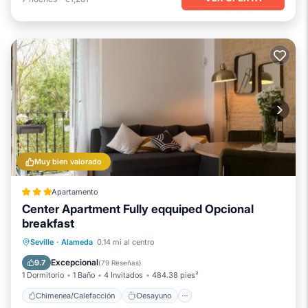
Muy bien valorado
Apartamento
Center Apartment Fully eqquiped Opcional
breakfast
Chimenea/Calefacción
Desayuno
Seville
·
Alameda
0.14 mi al centro
Se admiten mascotas
Aparcamiento
Excepcional
9.7
(
79 Reseñas
)
1 Dormitorio
1 Baño
4 Invitados
484.38 pies²
Chimenea/Calefacción
Desayuno