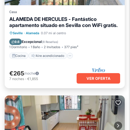
Casa
ALAMEDA DE HERCULES - Fantástico
apartamento situado en Sevilla con WiFi gratis.
Cocina
Aire acondicionado
Internet
Seville
·
Alameda
0.07 mi al centro
Apto para niños
Excepcional
9.6
(
8 Reseñas
)
1 Dormitorio
1 Baño
2 Invitados
377 pies²
Cocina
Aire acondicionado
€265
/noche
VER OFERTA
7
noches
-
€1,855