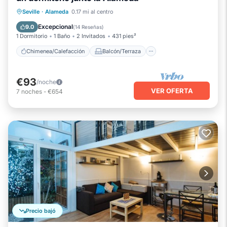
Chimenea/Calefacción
Balcón/Terraza
Seville
·
Alameda
0.17 mi al centro
Cocina
Aire acondicionado
Excepcional
9.0
(
14 Reseñas
)
1 Dormitorio
1 Baño
2 Invitados
431 pies²
Chimenea/Calefacción
Balcón/Terraza
€93
/noche
VER OFERTA
7
noches
-
€654
Precio bajó