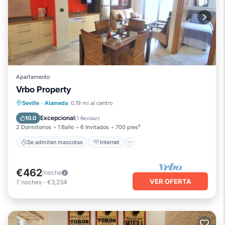
Apartamento
Vrbo Property
Se admiten mascotas
Internet
Seville
·
Alameda
0.19 mi al centro
Apto para niños
Seguridad/Protección
Excepcional
10.0
(
1 Revisar
)
2 Dormitorios
1 Baño
6 Invitados
700 pies²
Se admiten mascotas
Internet
€462
/noche
VER OFERTA
7
noches
-
€3,234