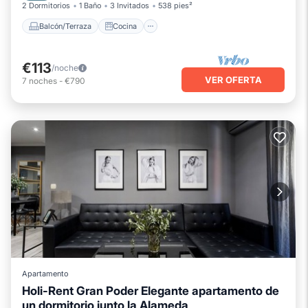
2 Dormitorios
1 Baño
3 Invitados
538 pies²
Balcón/Terraza
Cocina
€113
/noche
VER OFERTA
7
noches
-
€790
Apartamento
Holi-Rent Gran Poder Elegante apartamento de
un dormitorio junto la Alameda