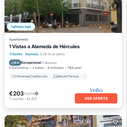
Precio bajó
Apartamento
1 Vistas a Alameda de Hércules
Chimenea/Calefacción
Balcón/Terraza
Seville
·
Alameda
0.09 mi al centro
Cocina
Aire acondicionado
Excepcional
9.0
(
2 Reseñas
)
5 Dormitorios
2 baños
8 Invitados
1184 pies²
Chimenea/Calefacción
Balcón/Terraza
€203
/noche
VER OFERTA
7
noches
-
€1,421