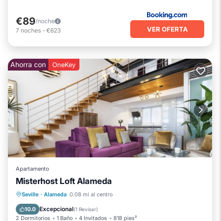
€89
/noche
VER OFERTA
7
noches
-
€623
Ahorra con
OneKey
Apartamento
Misterhost Loft Alameda
Chimenea/Calefacción
Se admiten mascotas
Cocina
Seville
·
Alameda
0.08 mi al centro
Aire acondicionado
Excepcional
10.0
(
1 Revisar
)
2 Dormitorios
1 Baño
4 Invitados
818 pies²