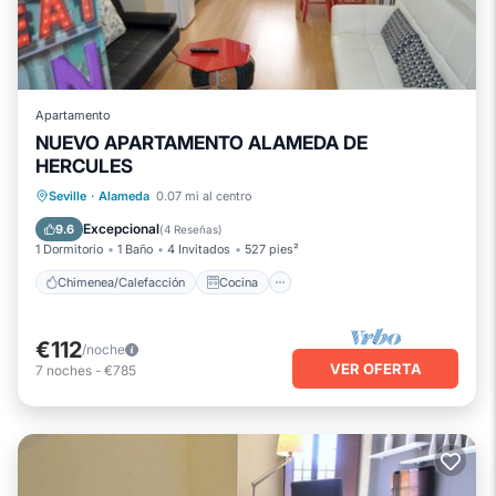
Apartamento
NUEVO APARTAMENTO ALAMEDA DE
HERCULES
Chimenea/Calefacción
Cocina
Seville
·
Alameda
0.07 mi al centro
Aire acondicionado
Internet
Excepcional
9.6
(
4 Reseñas
)
1 Dormitorio
1 Baño
4 Invitados
527 pies²
Chimenea/Calefacción
Cocina
€112
/noche
VER OFERTA
7
noches
-
€785