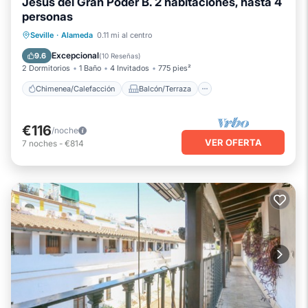
Jesús del Gran Poder B. 2 habitaciones, hasta 4
personas
Chimenea/Calefacción
Balcón/Terraza
Seville
·
Alameda
0.11 mi al centro
Cocina
Aire acondicionado
Excepcional
9.6
(
10 Reseñas
)
2 Dormitorios
1 Baño
4 Invitados
775 pies²
Chimenea/Calefacción
Balcón/Terraza
€116
/noche
VER OFERTA
7
noches
-
€814