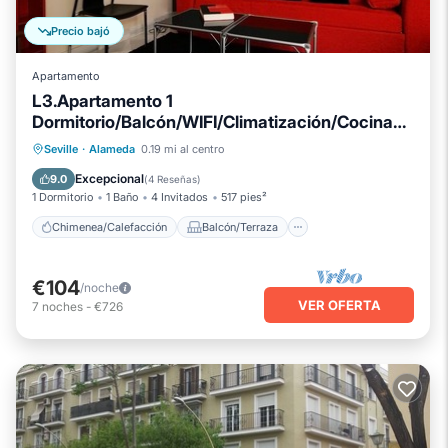
Precio bajó
Apartamento
L3.Apartamento 1
Dormitorio/Balcón/WIFI/Climatización/Cocina
en Casco Histórico
Chimenea/Calefacción
Balcón/Terraza
Seville
·
Alameda
0.19 mi al centro
Se admiten mascotas
Cocina
Excepcional
9.0
(
4 Reseñas
)
1 Dormitorio
1 Baño
4 Invitados
517 pies²
Chimenea/Calefacción
Balcón/Terraza
€104
/noche
VER OFERTA
7
noches
-
€726