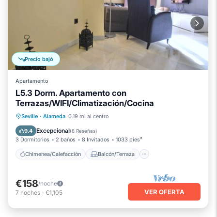
Precio bajó
Apartamento
L5.3 Dorm. Apartamento con
Terrazas/WIFI/Climatización/Cocina
Chimenea/Calefacción
Balcón/Terraza
Seville
·
Alameda
0.19 mi al centro
Se admiten mascotas
Cocina
Excepcional
9.4
(
8 Reseñas
)
3 Dormitorios
2 baños
8 Invitados
1033 pies²
Chimenea/Calefacción
Balcón/Terraza
€158
/noche
VER OFERTA
7
noches
-
€1,105