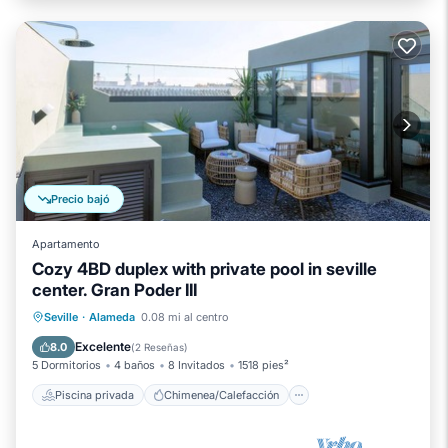
Precio bajó
Apartamento
Cozy 4BD duplex with private pool in seville
center. Gran Poder III
Piscina privada
Chimenea/Calefacción
Seville
·
Alameda
0.08 mi al centro
Piscina
Balcón/Terraza
Excelente
8.0
(
2 Reseñas
)
5 Dormitorios
4 baños
8 Invitados
1518 pies²
Piscina privada
Chimenea/Calefacción