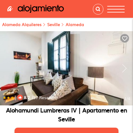
Alameda Alquileres
Seville
Alameda
|
8.2
(37 Reseñas)
1
/4
Alohamundi Lumbreras IV | Apartamento en
Seville