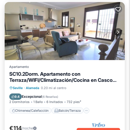
Apartamento
SC10.2Dorm. Apartamento con
Terraza/WIFI/Climatización/Cocina en Casco
Histórico
Chimenea/Calefacción
Balcón/Terraza
Seville
·
Alameda
0.20 mi al centro
Se admiten mascotas
Cocina
Excepcional
9.4
(
6 Reseñas
)
2 Dormitorios
1 Baño
6 Invitados
732 pies²
Chimenea/Calefacción
Balcón/Terraza
€114
/noche