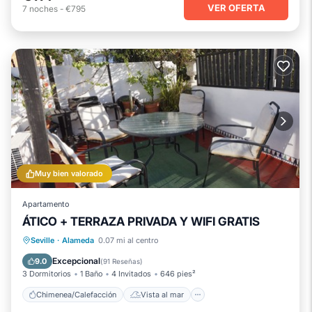
VER OFERTA
7
noches
-
€795
Muy bien valorado
Apartamento
ÁTICO + TERRAZA PRIVADA Y WIFI GRATIS
Chimenea/Calefacción
Vista al mar
Seville
·
Alameda
0.07 mi al centro
Balcón/Terraza
Vistas
Excepcional
9.0
(
91 Reseñas
)
3 Dormitorios
1 Baño
4 Invitados
646 pies²
Chimenea/Calefacción
Vista al mar