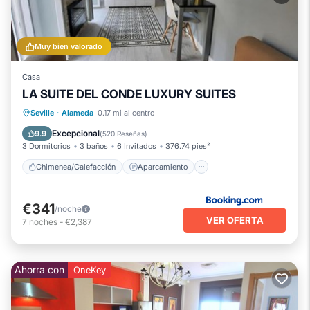
Muy bien valorado
Casa
LA SUITE DEL CONDE LUXURY SUITES
Chimenea/Calefacción
Aparcamiento
Seville
·
Alameda
0.17 mi al centro
Aire acondicionado
Internet
Excepcional
9.9
(
520 Reseñas
)
3 Dormitorios
3 baños
6 Invitados
376.74 pies²
Chimenea/Calefacción
Aparcamiento
€341
/noche
VER OFERTA
7
noches
-
€2,387
Ahorra con
OneKey