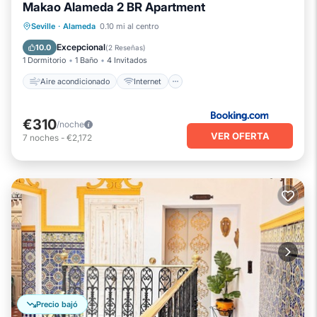
Makao Alameda 2 BR Apartment
Aire acondicionado
Internet
Seville
·
Alameda
0.10 mi al centro
Apto para niños
Seguridad/Protección
Excepcional
10.0
(
2 Reseñas
)
1 Dormitorio
1 Baño
4 Invitados
Aire acondicionado
Internet
€310
/noche
VER OFERTA
7
noches
-
€2,172
Precio bajó