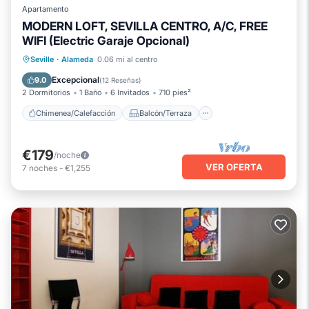
Apartamento
MODERN LOFT, SEVILLA CENTRO, A/C, FREE
WIFI (Electric Garaje Opcional)
Chimenea/Calefacción
Balcón/Terraza
Seville
·
Alameda
0.06 mi al centro
Cocina
Aparcamiento
Excepcional
9.0
(
12 Reseñas
)
2 Dormitorios
1 Baño
6 Invitados
710 pies²
Chimenea/Calefacción
Balcón/Terraza
€179
/noche
VER OFERTA
7
noches
-
€1,255