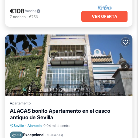
€108
/noche
VER OFERTA
7
noches
-
€756
Apartamento
ALACAS bonito Apartamento en el casco
antiquo de Sevilla
Balcón/Terraza
Cocina
Seville
·
Alameda
0.04 mi al centro
Aparcamiento
Aire acondicionado
Excepcional
9.0
(
31 Reseñas
)