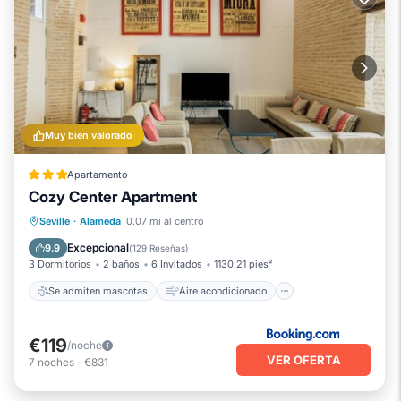
Muy bien valorado
Apartamento
Cozy Center Apartment
Se admiten mascotas
Aire acondicionado
Internet
Seville
·
Alameda
0.07 mi al centro
Apto para niños
Excepcional
9.9
(
129 Reseñas
)
3 Dormitorios
2 baños
6 Invitados
1130.21 pies²
Se admiten mascotas
Aire acondicionado
€119
/noche
VER OFERTA
7
noches
-
€831