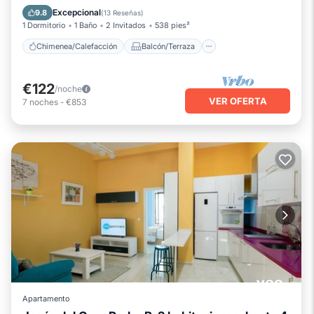
Cocina
Aire acondicionado
Excepcional
9.8
(
13 Reseñas
)
1 Dormitorio
1 Baño
2 Invitados
538 pies²
Chimenea/Calefacción
Balcón/Terraza
€122
/noche
VER OFERTA
7
noches
-
€853
Apartamento