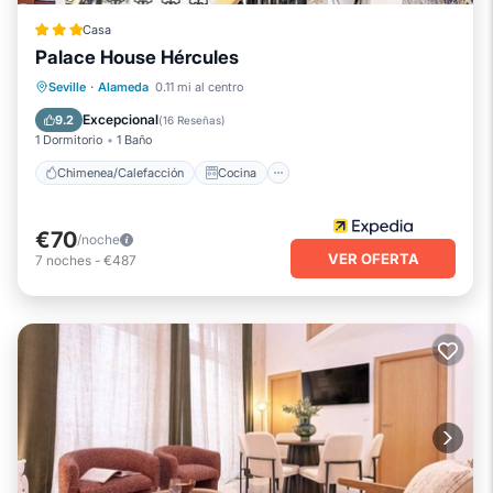
Casa
Palace House Hércules
Chimenea/Calefacción
Cocina
Seville
·
Alameda
0.11 mi al centro
Aire acondicionado
Internet
Excepcional
9.2
(
16 Reseñas
)
1 Dormitorio
1 Baño
Chimenea/Calefacción
Cocina
€70
/noche
VER OFERTA
7
noches
-
€487