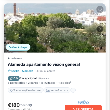
Precio bajó
Apartamento
Alameda apartamento visión general
Chimenea/Calefacción
Balcón/Terraza
Seville
·
Alameda
0.10 mi al centro
Cocina
Aire acondicionado
Excepcional
10.0
(
1 Revisar
)
5 Dormitorios
2 baños
8 Invitados
1184 pies²
Chimenea/Calefacción
Balcón/Terraza
€180
/noche
VER OFERTA
7
noches
-
€1,261