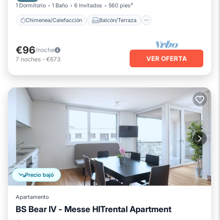
1 Dormitorio
1 Baño
6 Invitados
560 pies²
Chimenea/Calefacción
Balcón/Terraza
€96
/noche
VER OFERTA
7
noches
-
€673
Precio bajó
Apartamento
BS Bear IV - Messe HITrental Apartment