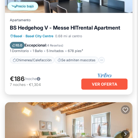
Precio bajó
Apartamento
BS Hedgehog V - Messe HITrental Apartment
Chimenea/Calefacción
Se admiten mascotas
Cocina
Basel
·
Basel City Centre
0.68 mi al centro
Internet
Excepcional
10.0
(
4 Reseñas
)
1 Dormitorio
1 Baño
5 Invitados
678 pies²
Chimenea/Calefacción
Se admiten mascotas
€186
/noche
VER OFERTA
7
noches
-
€1,304