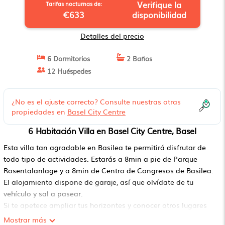
Verifique la
Tarifas nocturnas de:
€633
disponibilidad
Detalles del precio
6 Dormitorios
2 Baños
12 Huéspedes
¿No es el ajuste correcto? Consulte nuestras otras
propiedades en
Basel City Centre
6 Habitación Villa en Basel City Centre, Basel
Esta villa tan agradable en Basilea te permitirá disfrutar de
todo tipo de actividades. Estarás a 8min a pie de Parque
Rosentalanlage y a 8min de Centro de Congresos de Basilea.
El alojamiento dispone de garaje, así que olvídate de tu
vehículo y sal a pasear.
Si te apetece ampliar tus horizontes y conocer otros lugares
cercanos, estarás a 15min a pie de la Estación de tren y metro
Mostrar más