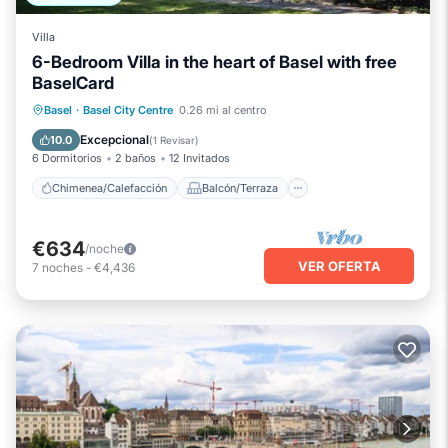
Villa
6-Bedroom Villa in the heart of Basel with free
BaselCard
Chimenea/Calefacción
Balcón/Terraza
Basel
·
Basel City Centre
0.26 mi al centro
Cocina
Aparcamiento
Excepcional
10.0
(
1 Revisar
)
6 Dormitorios
2 baños
12 Invitados
Chimenea/Calefacción
Balcón/Terraza
€634
/noche
VER OFERTA
7
noches
-
€4,436