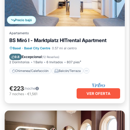
Precio bajó
Apartamento
BS Miró I - Marktplatz HITrental Apartment
Chimenea/Calefacción
Balcón/Terraza
Basel
·
Basel City Centre
0.57 mi al centro
Se admiten mascotas
Cocina
Excepcional
9.8
(
12 Reseñas
)
2 Dormitorios
1 Baño
6 Invitados
807 pies²
Chimenea/Calefacción
Balcón/Terraza
€223
/noche
VER OFERTA
7
noches
-
€1,561