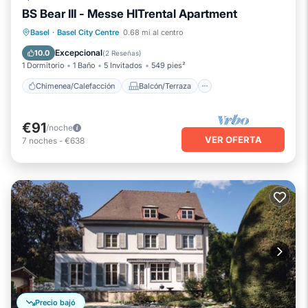
BS Bear III - Messe HITrental Apartment
Chimenea/Calefacción
Balcón/Terraza
Basel
·
Basel City Centre
0.68 mi al centro
Se admiten mascotas
Cocina
Excepcional
10.0
(
2 Reseñas
)
1 Dormitorio
1 Baño
5 Invitados
549 pies²
Chimenea/Calefacción
Balcón/Terraza
€91
/noche
VER OFERTA
7
noches
-
€638
Precio bajó