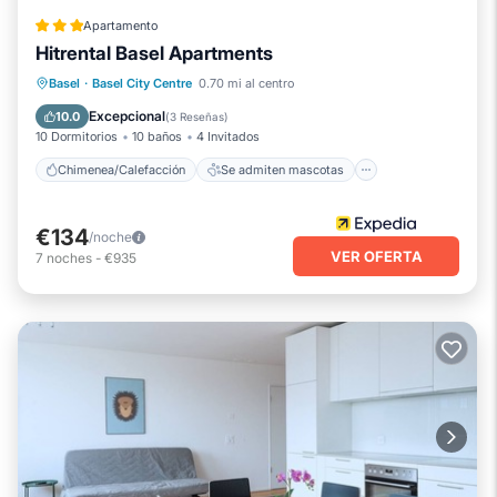
Apartamento
Hitrental Basel Apartments
Chimenea/Calefacción
Se admiten mascotas
Cocina
Basel
·
Basel City Centre
0.70 mi al centro
Internet
Excepcional
10.0
(
3 Reseñas
)
10 Dormitorios
10 baños
4 Invitados
Chimenea/Calefacción
Se admiten mascotas
€134
/noche
VER OFERTA
7
noches
-
€935