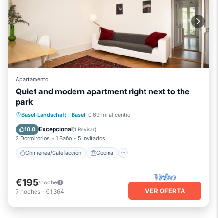
Apartamento
Quiet and modern apartment right next to the
park
Chimenea/Calefacción
Cocina
Basel-Landschaft
·
Basel
0.69 mi al centro
Aparcamiento
Internet
Excepcional
10.0
(
1 Revisar
)
2 Dormitorios
1 Baño
5 Invitados
Chimenea/Calefacción
Cocina
€195
/noche
VER OFERTA
7
noches
-
€1,364