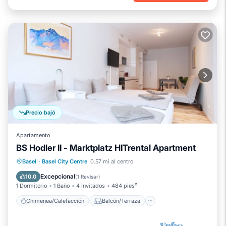
Precio bajó
Apartamento
BS Hodler II - Marktplatz HITrental Apartment
Chimenea/Calefacción
Balcón/Terraza
Basel
·
Basel City Centre
0.57 mi al centro
Se admiten mascotas
Cocina
Excepcional
10.0
(
1 Revisar
)
1 Dormitorio
1 Baño
4 Invitados
484 pies²
Chimenea/Calefacción
Balcón/Terraza