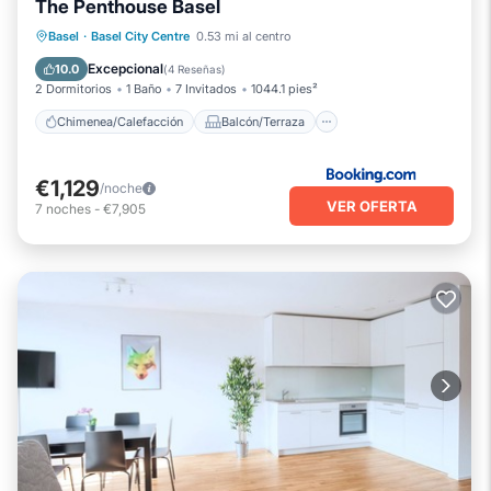
The Penthouse Basel
Chimenea/Calefacción
Balcón/Terraza
Basel
·
Basel City Centre
0.53 mi al centro
Se admiten mascotas
Internet
Excepcional
10.0
(
4 Reseñas
)
2 Dormitorios
1 Baño
7 Invitados
1044.1 pies²
Chimenea/Calefacción
Balcón/Terraza
€1,129
/noche
VER OFERTA
7
noches
-
€7,905