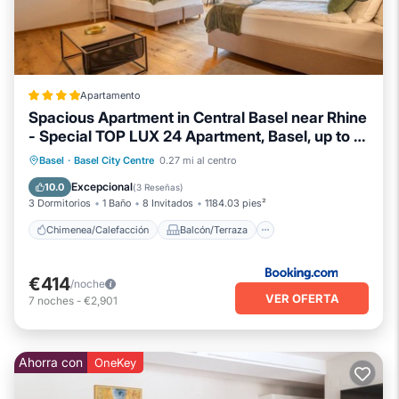
Apartamento
Spacious Apartment in Central Basel near Rhine
- Special TOP LUX 24 Apartment, Basel, up to 8
guests
Chimenea/Calefacción
Balcón/Terraza
Basel
·
Basel City Centre
0.27 mi al centro
Internet
Apto para niños
Excepcional
10.0
(
3 Reseñas
)
3 Dormitorios
1 Baño
8 Invitados
1184.03 pies²
Chimenea/Calefacción
Balcón/Terraza
€414
/noche
VER OFERTA
7
noches
-
€2,901
Ahorra con
OneKey