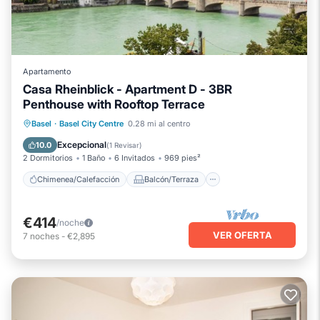
Apartamento
Casa Rheinblick - Apartment D - 3BR
Penthouse with Rooftop Terrace
Chimenea/Calefacción
Balcón/Terraza
Basel
·
Basel City Centre
0.28 mi al centro
Cocina
Internet
Excepcional
10.0
(
1 Revisar
)
2 Dormitorios
1 Baño
6 Invitados
969 pies²
Chimenea/Calefacción
Balcón/Terraza
€414
/noche
VER OFERTA
7
noches
-
€2,895