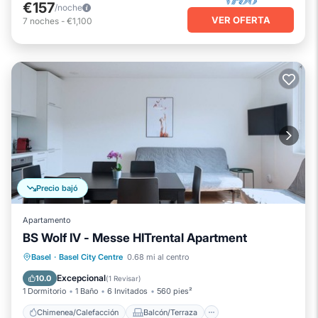
€157
/noche
VER OFERTA
7
noches
-
€1,100
Precio bajó
Apartamento
BS Wolf IV - Messe HITrental Apartment
Chimenea/Calefacción
Balcón/Terraza
Basel
·
Basel City Centre
0.68 mi al centro
Se admiten mascotas
Cocina
Excepcional
10.0
(
1 Revisar
)
1 Dormitorio
1 Baño
6 Invitados
560 pies²
Chimenea/Calefacción
Balcón/Terraza