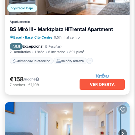
Precio bajó
Apartamento
BS Miró III - Marktplatz HITrental Apartment
Chimenea/Calefacción
Balcón/Terraza
Basel
·
Basel City Centre
0.57 mi al centro
Se admiten mascotas
Cocina
Excepcional
9.8
(
15 Reseñas
)
2 Dormitorios
1 Baño
6 Invitados
807 pies²
Chimenea/Calefacción
Balcón/Terraza
€158
/noche
VER OFERTA
7
noches
-
€1,108