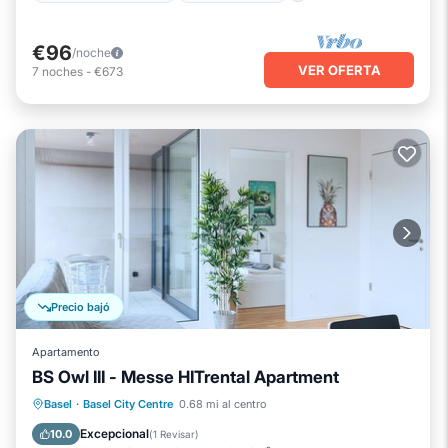
€96
/noche
VER OFERTA
7
noches
-
€673
Precio bajó
Apartamento
BS Owl III - Messe HITrental Apartment
Chimenea/Calefacción
Balcón/Terraza
Basel
·
Basel City Centre
0.68 mi al centro
Se admiten mascotas
Cocina
Excepcional
10.0
(
1 Revisar
)