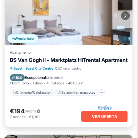
Precio bajó
Apartamento
BS Van Gogh II - Marktplatz HITrental Apartment
Chimenea/Calefacción
Se admiten mascotas
Cocina
Basel
·
Basel City Centre
0.57 mi al centro
Internet
Excepcional
10.0
(
3 Reseñas
)
1 Dormitorio
1 Baño
4 Invitados
484 pies²
Chimenea/Calefacción
Se admiten mascotas
€194
/noche
VER OFERTA
7
noches
-
€1,361