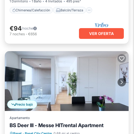
1 Dormitorio
1 Baño
4 Invitados
495 pies²
Chimenea/Calefacción
Balcón/Terraza
€94
/noche
VER OFERTA
7
noches
-
€656
Precio bajó
Apartamento
BS Deer III - Messe HITrental Apartment
Chimenea/Calefacción
Balcón/Terraza
Basel
·
Basel City Centre
0.68 mi al centro