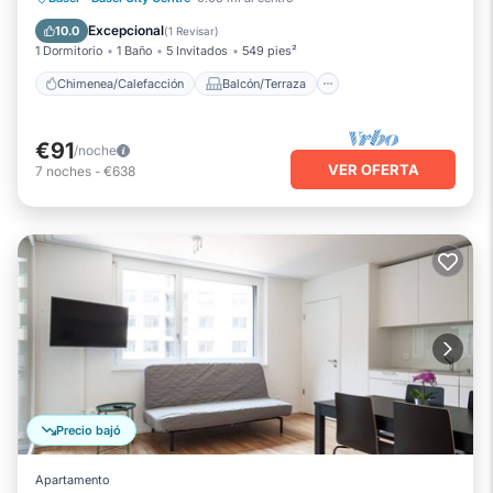
Se admiten mascotas
Cocina
Excepcional
10.0
(
1 Revisar
)
1 Dormitorio
1 Baño
5 Invitados
549 pies²
Chimenea/Calefacción
Balcón/Terraza
€91
/noche
VER OFERTA
7
noches
-
€638
Precio bajó
Apartamento