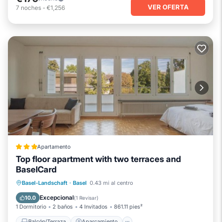
VER OFERTA
7
noches
-
€1,256
Apartamento
Top floor apartment with two terraces and
BaselCard
Balcón/Terraza
Aparcamiento
Basel-Landschaft
·
Basel
0.43 mi al centro
Internet
Apto para niños
Excepcional
10.0
(
1 Revisar
)
1 Dormitorio
2 baños
4 Invitados
861.11 pies²
Balcón/Terraza
Aparcamiento