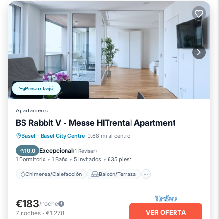
Precio bajó
Apartamento
BS Rabbit V - Messe HITrental Apartment
Chimenea/Calefacción
Balcón/Terraza
Basel
·
Basel City Centre
0.68 mi al centro
Se admiten mascotas
Cocina
Excepcional
10.0
(
1 Revisar
)
1 Dormitorio
1 Baño
5 Invitados
635 pies²
Chimenea/Calefacción
Balcón/Terraza
€183
/noche
VER OFERTA
7
noches
-
€1,278