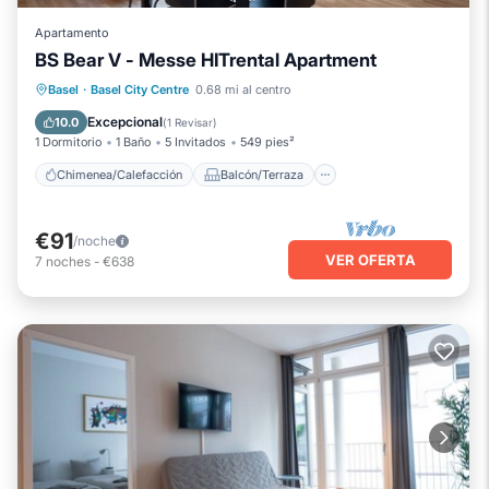
Apartamento
BS Bear V - Messe HITrental Apartment
Chimenea/Calefacción
Balcón/Terraza
Basel
·
Basel City Centre
0.68 mi al centro
Se admiten mascotas
Cocina
Excepcional
10.0
(
1 Revisar
)
1 Dormitorio
1 Baño
5 Invitados
549 pies²
Chimenea/Calefacción
Balcón/Terraza
€91
/noche
VER OFERTA
7
noches
-
€638