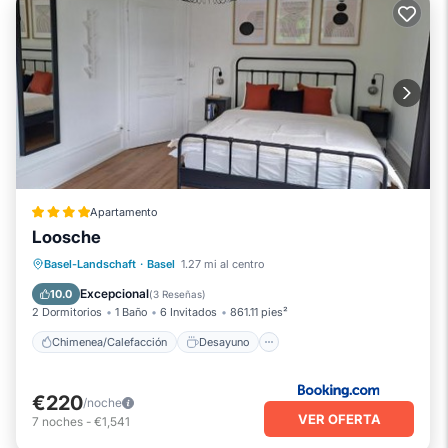
Apartamento
Loosche
Chimenea/Calefacción
Desayuno
Basel-Landschaft
·
Basel
1.27 mi al centro
Aparcamiento
Aire acondicionado
Excepcional
10.0
(
3 Reseñas
)
2 Dormitorios
1 Baño
6 Invitados
861.11 pies²
Chimenea/Calefacción
Desayuno
€220
/noche
VER OFERTA
7
noches
-
€1,541