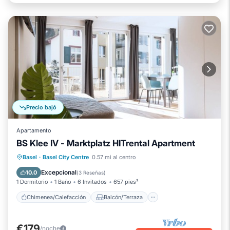
Precio bajó
Apartamento
BS Klee IV - Marktplatz HITrental Apartment
Chimenea/Calefacción
Balcón/Terraza
Basel
·
Basel City Centre
0.57 mi al centro
Se admiten mascotas
Cocina
Excepcional
10.0
(
3 Reseñas
)
1 Dormitorio
1 Baño
6 Invitados
657 pies²
Chimenea/Calefacción
Balcón/Terraza
€179
/noche