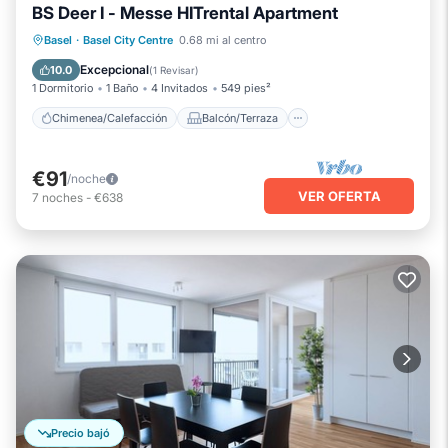
BS Deer I - Messe HITrental Apartment
Chimenea/Calefacción
Balcón/Terraza
Basel
·
Basel City Centre
0.68 mi al centro
Se admiten mascotas
Cocina
Excepcional
10.0
(
1 Revisar
)
1 Dormitorio
1 Baño
4 Invitados
549 pies²
Chimenea/Calefacción
Balcón/Terraza
€91
/noche
VER OFERTA
7
noches
-
€638
Precio bajó