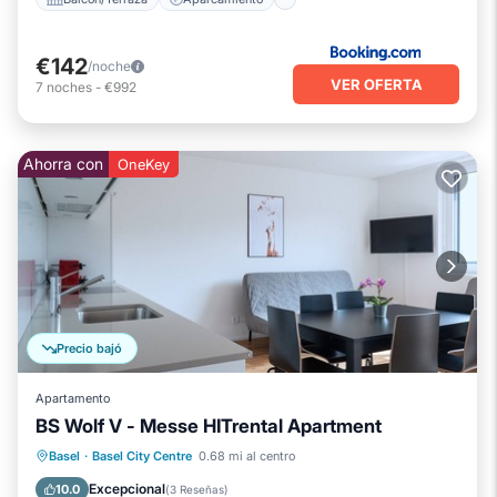
€142
/noche
VER OFERTA
7
noches
-
€992
Ahorra con
OneKey
Precio bajó
Apartamento
BS Wolf V - Messe HITrental Apartment
Chimenea/Calefacción
Balcón/Terraza
Basel
·
Basel City Centre
0.68 mi al centro
Se admiten mascotas
Cocina
Excepcional
10.0
(
3 Reseñas
)