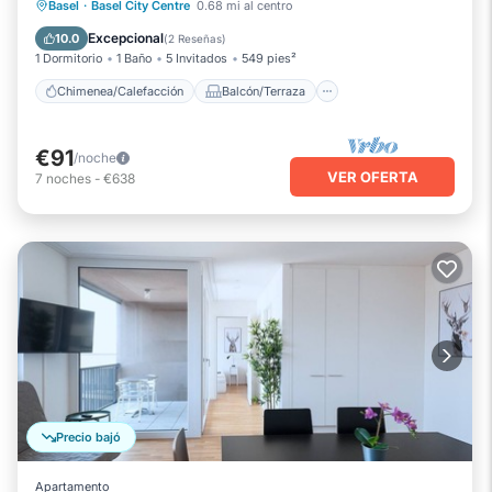
Chimenea/Calefacción
Balcón/Terraza
Basel
·
Basel City Centre
0.68 mi al centro
Se admiten mascotas
Cocina
Excepcional
10.0
(
2 Reseñas
)
1 Dormitorio
1 Baño
5 Invitados
549 pies²
Chimenea/Calefacción
Balcón/Terraza
€91
/noche
VER OFERTA
7
noches
-
€638
Precio bajó
Apartamento