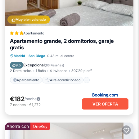
Muy bien valorado
Apartamento
Apartamento grande, 2 dormitorios, garaje
gratis
Aparcamiento
Aire acondicionado
Madrid
·
San Diego
0.48 mi al centro
Internet
Apto para niños
Excepcional
9.5
(
83 Reseñas
)
2 Dormitorios
1 Baño
4 Invitados
807.29 pies²
Aparcamiento
Aire acondicionado
€182
/noche
VER OFERTA
7
noches
-
€1,272
Ahorra con
OneKey