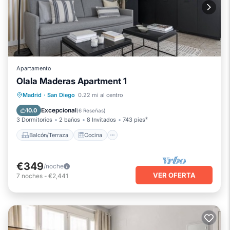
Apartamento
Olala Maderas Apartment 1
Balcón/Terraza
Cocina
Madrid
·
San Diego
0.22 mi al centro
Aire acondicionado
Internet
Excepcional
10.0
(
6 Reseñas
)
3 Dormitorios
2 baños
8 Invitados
743 pies²
Balcón/Terraza
Cocina
€349
/noche
VER OFERTA
7
noches
-
€2,441