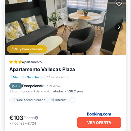
Muy bien valorado
Apartamento
Apartamento Vallecas Plaza
Aire acondicionado
Internet
Madrid
·
San Diego
0.17 mi al centro
Apto para niños
Seguridad/Protección
Excepcional
9.3
(
137 Reseñas
)
3 Dormitorios
1 Baño
4 Invitados
538.2 pies²
Aire acondicionado
Internet
€103
/noche
VER OFERTA
7
noches
-
€724