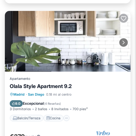
Apartamento
Olala Style Apartment 9.2
Balcón/Terraza
Cocina
Madrid
·
San Diego
0.18 mi al centro
Aparcamiento
Aire acondicionado
Excepcional
9.0
(
4 Reseñas
)
3 Dormitorios
2 baños
8 Invitados
700 pies²
Balcón/Terraza
Cocina