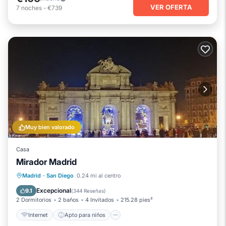
VER OFERTA
7
noches
-
€739
Muy bien valorado
Casa
Mirador Madrid
Internet
Apto para niños
Seguridad/Protección
Madrid
·
San Diego
0.24 mi al centro
Servicios para huéspedes
Excepcional
9.1
(
344 Reseñas
)
2 Dormitorios
2 baños
4 Invitados
215.28 pies²
Internet
Apto para niños