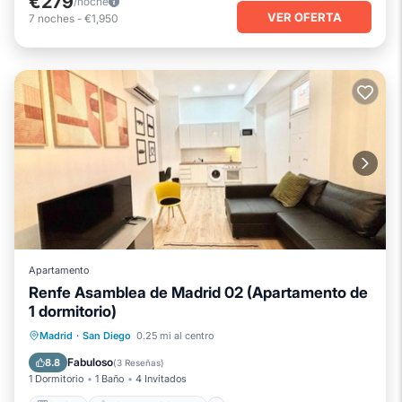
€279
/noche
VER OFERTA
7
noches
-
€1,950
Apartamento
Renfe Asamblea de Madrid 02 (Apartamento de
1 dormitorio)
Cocina
Aire acondicionado
Madrid
·
San Diego
0.25 mi al centro
Apto para niños
Lavandería
Fabuloso
8.8
(
3 Reseñas
)
1 Dormitorio
1 Baño
4 Invitados