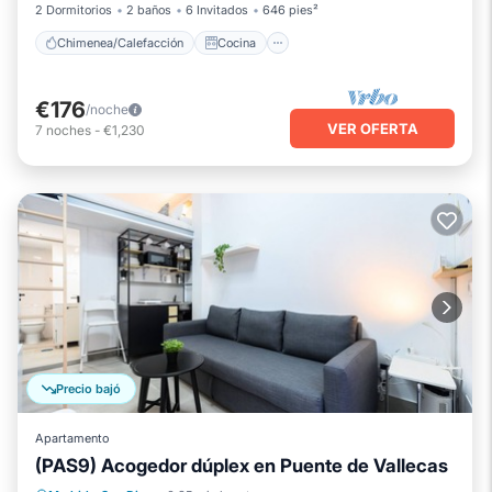
2 Dormitorios
2 baños
6 Invitados
646 pies²
Chimenea/Calefacción
Cocina
€176
/noche
VER OFERTA
7
noches
-
€1,230
Precio bajó
Apartamento
(PAS9) Acogedor dúplex en Puente de Vallecas
Chimenea/Calefacción
Cocina