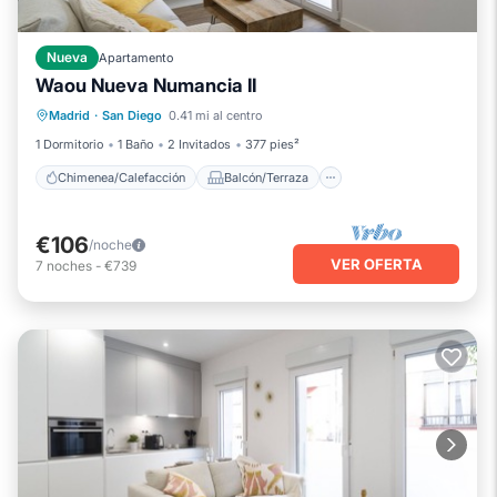
Nueva
Apartamento
Waou Nueva Numancia II
Chimenea/Calefacción
Balcón/Terraza
Madrid
·
San Diego
0.41 mi al centro
Se admiten mascotas
Cocina
1 Dormitorio
1 Baño
2 Invitados
377 pies²
Chimenea/Calefacción
Balcón/Terraza
€106
/noche
VER OFERTA
7
noches
-
€739