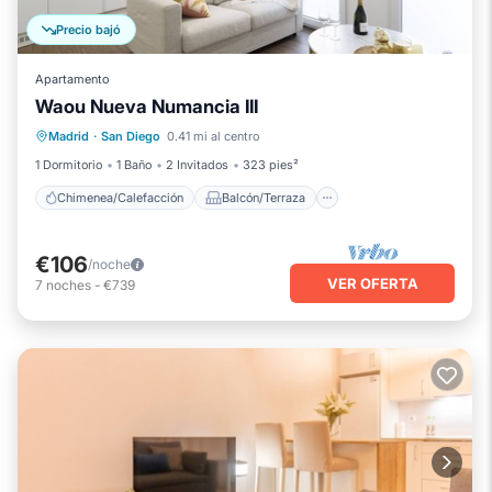
Precio bajó
Apartamento
Waou Nueva Numancia III
Chimenea/Calefacción
Balcón/Terraza
Madrid
·
San Diego
0.41 mi al centro
Se admiten mascotas
Cocina
1 Dormitorio
1 Baño
2 Invitados
323 pies²
Chimenea/Calefacción
Balcón/Terraza
€106
/noche
VER OFERTA
7
noches
-
€739