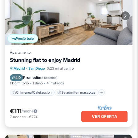
Precio bajó
Apartamento
Stunning flat to enjoy Madrid
Chimenea/Calefacción
Se admiten mascotas
Cocina
Madrid
·
San Diego
0.23 mi al centro
Aparcamiento
Promedio
4.0
(
2 Reseñas
)
1 Dormitorio
1 Baño
4 Invitados
Chimenea/Calefacción
Se admiten mascotas
€111
/noche
VER OFERTA
7
noches
-
€774