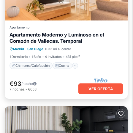
Apartamento
Apartamento Moderno y Luminoso en el
Corazón de Vallecas. Temporal
Chimenea/Calefacción
Cocina
Madrid
·
San Diego
0.33 mi al centro
Aparcamiento
Aire acondicionado
1 Dormitorio
1 Baño
4 Invitados
431 pies²
Chimenea/Calefacción
Cocina
€93
/noche
VER OFERTA
7
noches
-
€653