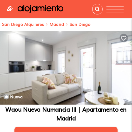
San Diego Alquileres
Madrid
San Diego
Nueva
1
/4
Waou Nueva Numancia III | Apartamento en
Madrid