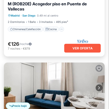
M (ROB20E) Acogedor piso en Puente de
Vallecas
Chimenea/Calefacción
Cocina
Madrid
·
San Diego
0.49 mi al centro
Aparcamiento
Aire acondicionado
2 Dormitorios
1 Baño
3 Invitados
495 pies²
Chimenea/Calefacción
Cocina
€126
/noche
VER OFERTA
7
noches
-
€879
Precio bajó