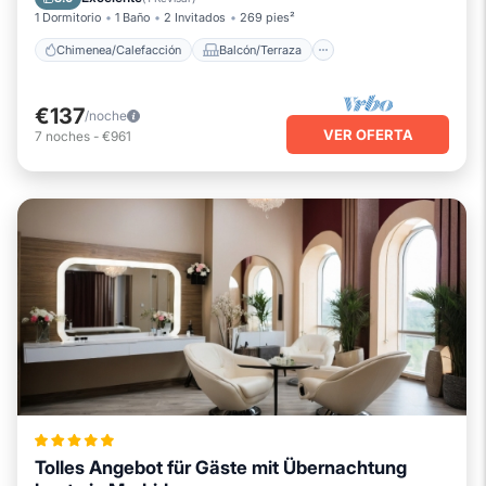
1 Dormitorio
1 Baño
2 Invitados
269 pies²
Chimenea/Calefacción
Balcón/Terraza
€137
/noche
VER OFERTA
7
noches
-
€961
Tolles Angebot für Gäste mit Übernachtung