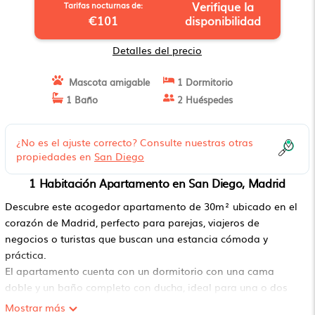
Verifique la
Tarifas nocturnas de:
€101
disponibilidad
Detalles del precio
Mascota amigable
1 Dormitorio
1 Baño
2 Huéspedes
¿No es el ajuste correcto? Consulte nuestras otras
propiedades en
San Diego
1 Habitación Apartamento en San Diego, Madrid
Descubre este acogedor apartamento de 30m² ubicado en el
corazón de Madrid, perfecto para parejas, viajeros de
negocios o turistas que buscan una estancia cómoda y
práctica.
El apartamento cuenta con un dormitorio con una cama
doble y un baño completo con ducha, ideal para una o dos
personas. Dispone de aire acondicionado y calefacción por
Mostrar más