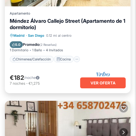
Apartamento
Méndez Álvaro Callejo Street (Apartamento de 1
dormitorio)
Chimenea/Calefacción
Cocina
Madrid
·
San Diego
0.12 mi al centro
Apto para niños
Lavandería
Promedio
5.0
(
2 Reseñas
)
1 Dormitorio
1 Baño
4 Invitados
Chimenea/Calefacción
Cocina
€182
/noche
VER OFERTA
7
noches
-
€1,275