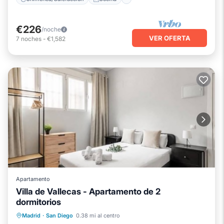
€226
/noche
VER OFERTA
7
noches
-
€1,582
Apartamento
Villa de Vallecas - Apartamento de 2
dormitorios
Chimenea/Calefacción
Cocina
Madrid
·
San Diego
0.38 mi al centro
Aire acondicionado
Internet