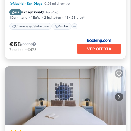
cosas para hacer cerca, puede consultar a continuación para
Chimenea/Calefacción
Vistas
Madrid
·
San Diego
0.25 mi al centro
obtener más información.
Aire acondicionado
Internet
Excepcional
9.7
(
8 Reseñas
)
Número de licencia : AM-1452
1 Dormitorio
1 Baño
2 Invitados
484.38 pies²
Chimenea/Calefacción
Vistas
€68
/noche
VER OFERTA
7
noches
-
€473