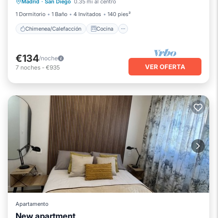
Madrid
·
San Diego
0.35 mi al centro
Internet
Apto para niños
1 Dormitorio
1 Baño
4 Invitados
140 pies²
Chimenea/Calefacción
Cocina
€134
/noche
VER OFERTA
7
noches
-
€935
Apartamento
New apartment