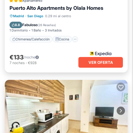
Apartamento
Puerto Alto Apartments by Olala Homes
Chimenea/Calefacción
Cocina
Madrid
·
San Diego
0.29 mi al centro
Aparcamiento
Aire acondicionado
Fabuloso
8.8
(
26 Reseñas
)
1 Dormitorio
1 Baño
3 Invitados
Chimenea/Calefacción
Cocina
€133
/noche
VER OFERTA
7
noches
-
€928