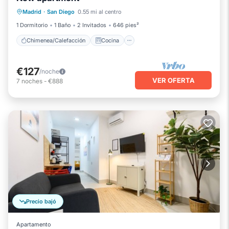
Chimenea/Calefacción
Cocina
Madrid
·
San Diego
0.55 mi al centro
Aire acondicionado
Internet
1 Dormitorio
1 Baño
2 Invitados
646 pies²
Chimenea/Calefacción
Cocina
€127
/noche
VER OFERTA
7
noches
-
€888
Precio bajó
Apartamento