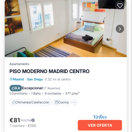
Apartamento
PISO MODERNO MADRID CENTRO
Chimenea/Calefacción
Cocina
Madrid
·
San Diego
0.32 mi al centro
Aparcamiento
Aire acondicionado
Excepcional
9.4
(
17 Reseñas
)
1 Dormitorio
1 Baño
4 Invitados
377 pies²
Chimenea/Calefacción
Cocina
€81
/noche
VER OFERTA
7
noches
-
€565