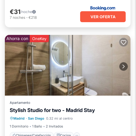
€31
/noche
VER OFERTA
7
noches
-
€218
Ahorra con
OneKey
Apartamento
Stylish Studio for two - Madrid Stay
Chimenea/Calefacción
Cocina
Madrid
·
San Diego
0.32 mi al centro
Aire acondicionado
Internet
1 Dormitorio
1 Baño
2 Invitados
Chimenea/Calefacción
Cocina