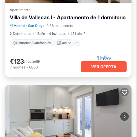
Apartamento
Villa de Vallecas I - Apartamento de 1 dormitorio
Chimenea/Calefacción
Cocina
Madrid
·
San Diego
0.38 mi al centro
Aire acondicionado
Internet
2 Dormitorios
1 Baño
4 Invitados
431 pies²
Chimenea/Calefacción
Cocina
€123
/noche
VER OFERTA
7
noches
-
€860