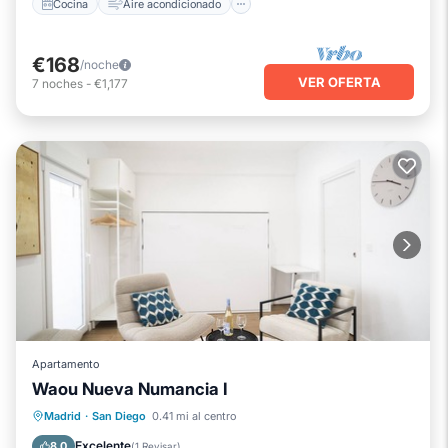
Cocina
Aire acondicionado
€168
/noche
VER OFERTA
7
noches
-
€1,177
Apartamento
Waou Nueva Numancia I
Chimenea/Calefacción
Balcón/Terraza
Madrid
·
San Diego
0.41 mi al centro
Se admiten mascotas
Cocina
Excelente
8.0
(
1 Revisar
)