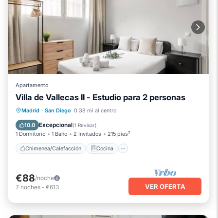
Apartamento
Villa de Vallecas II - Estudio para 2 personas
Chimenea/Calefacción
Cocina
Madrid
·
San Diego
0.38 mi al centro
Internet
Apto para niños
Excepcional
10.0
(
1 Revisar
)
1 Dormitorio
1 Baño
2 Invitados
215 pies²
Chimenea/Calefacción
Cocina
€88
/noche
VER OFERTA
7
noches
-
€613