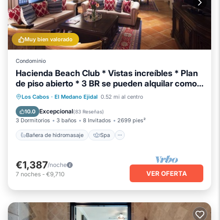
Muy bien valorado
Condominio
Hacienda Beach Club * Vistas increíbles * Plan
de piso abierto * 3 BR se pueden alquilar como
2
Bañera de hidromasaje
Spa
Piscina
Los Cabos
·
El Medano Ejidal
0.52 mi al centro
Vista al mar
Excepcional
10.0
(
83 Reseñas
)
3 Dormitorios
3 baños
8 Invitados
2699 pies²
Bañera de hidromasaje
Spa
€1,387
/noche
VER OFERTA
7
noches
-
€9,710