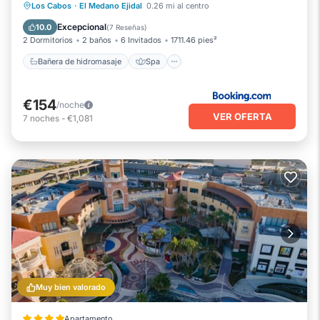
Bañera de hidromasaje
Spa
Piscina
Los Cabos
·
El Medano Ejidal
0.26 mi al centro
Vistas
Excepcional
10.0
(
7 Reseñas
)
2 Dormitorios
2 baños
6 Invitados
1711.46 pies²
Bañera de hidromasaje
Spa
€154
/noche
VER OFERTA
7
noches
-
€1,081
Muy bien valorado
Apartamento