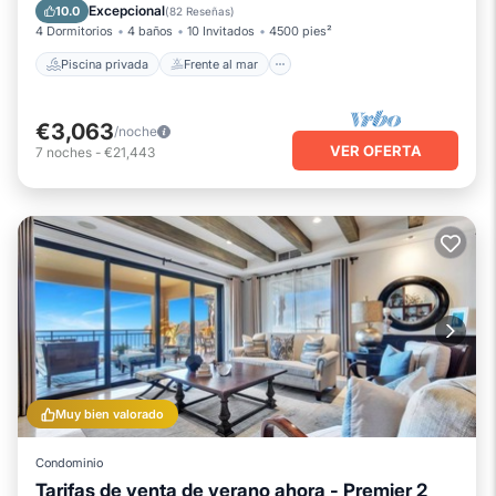
Bañera de hidromasaje
Spa
Excepcional
10.0
(
82 Reseñas
)
4 Dormitorios
4 baños
10 Invitados
4500 pies²
Piscina privada
Frente al mar
€3,063
/noche
VER OFERTA
7
noches
-
€21,443
Muy bien valorado
Condominio
Tarifas de venta de verano ahora - Premier 2