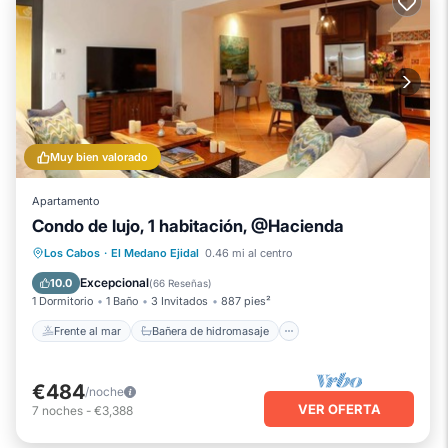
Muy bien valorado
Apartamento
Condo de lujo, 1 habitación, @Hacienda
Frente al mar
Bañera de hidromasaje
Los Cabos
·
El Medano Ejidal
0.46 mi al centro
Chimenea/Calefacción
Piscina
Excepcional
10.0
(
66 Reseñas
)
1 Dormitorio
1 Baño
3 Invitados
887 pies²
Frente al mar
Bañera de hidromasaje
€484
/noche
VER OFERTA
7
noches
-
€3,388