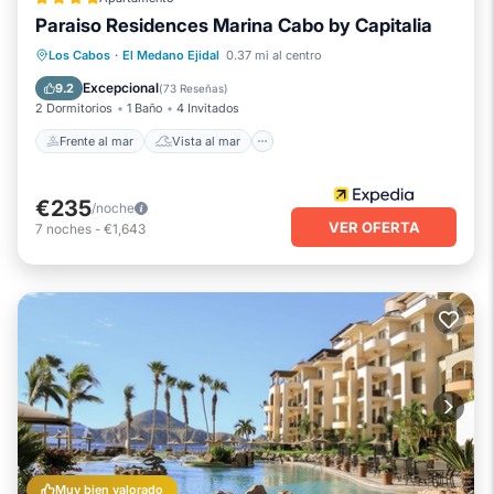
Paraiso Residences Marina Cabo by Capitalia
Frente al mar
Vista al mar
Los Cabos
·
El Medano Ejidal
0.37 mi al centro
Balcón/Terraza
Vistas
Excepcional
9.2
(
73 Reseñas
)
2 Dormitorios
1 Baño
4 Invitados
Frente al mar
Vista al mar
€235
/noche
VER OFERTA
7
noches
-
€1,643
Muy bien valorado