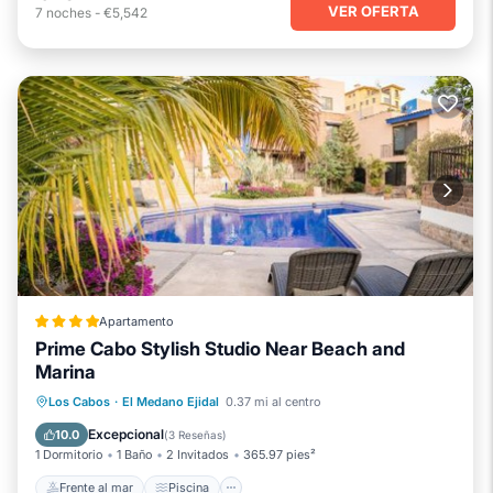
VER OFERTA
7
noches
-
€5,542
Apartamento
Prime Cabo Stylish Studio Near Beach and
Marina
Frente al mar
Piscina
Vista al mar
Los Cabos
·
El Medano Ejidal
0.37 mi al centro
Balcón/Terraza
Excepcional
10.0
(
3 Reseñas
)
1 Dormitorio
1 Baño
2 Invitados
365.97 pies²
Frente al mar
Piscina