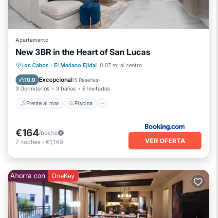
Apartamento
New 3BR in the Heart of San Lucas
Frente al mar
Piscina
Vista al mar
Los Cabos
·
El Medano Ejidal
0.07 mi al centro
Vistas
Excepcional
10.0
(
5 Reseñas
)
3 Dormitorios
3 baños
6 Invitados
Frente al mar
Piscina
€164
/noche
VER OFERTA
7
noches
-
€1,149
Ahorra con
OneKey