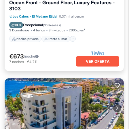
Ocean Front - Ground Floor, Luxury Features -
3103
Piscina privada
Frente al mar
Spa
Los Cabos
·
El Medano Ejidal
0.37 mi al centro
Chimenea/Calefacción
Excepcional
10.0
(
36 Reseñas
)
3 Dormitorios
4 baños
8 Invitados
2605 pies²
Piscina privada
Frente al mar
€673
/noche
VER OFERTA
7
noches
-
€4,711