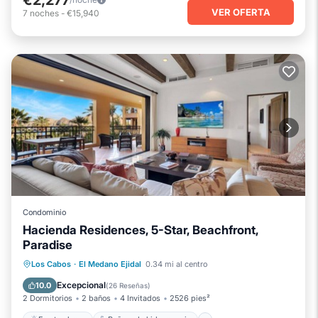
VER OFERTA
7
noches
-
€15,940
Condominio
Hacienda Residences, 5-Star, Beachfront,
Paradise
Frente al mar
Bañera de hidromasaje
Los Cabos
·
El Medano Ejidal
0.34 mi al centro
Spa
Piscina
Excepcional
10.0
(
26 Reseñas
)
2 Dormitorios
2 baños
4 Invitados
2526 pies²