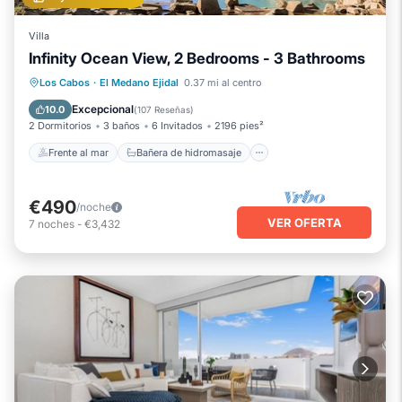
Villa
Infinity Ocean View, 2 Bedrooms - 3 Bathrooms
Frente al mar
Bañera de hidromasaje
Los Cabos
·
El Medano Ejidal
0.37 mi al centro
Spa
Chimenea/Calefacción
Excepcional
10.0
(
107 Reseñas
)
2 Dormitorios
3 baños
6 Invitados
2196 pies²
Frente al mar
Bañera de hidromasaje
€490
/noche
VER OFERTA
7
noches
-
€3,432