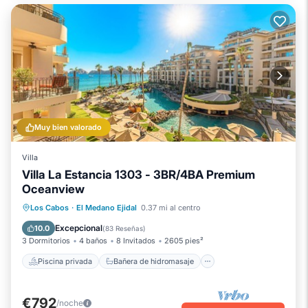
Muy bien valorado
Villa
Villa La Estancia 1303 - 3BR/4BA Premium
Oceanview
Piscina privada
Bañera de hidromasaje
Los Cabos
·
El Medano Ejidal
0.37 mi al centro
Chimenea/Calefacción
Piscina
Excepcional
10.0
(
83 Reseñas
)
3 Dormitorios
4 baños
8 Invitados
2605 pies²
Piscina privada
Bañera de hidromasaje
€792
/noche