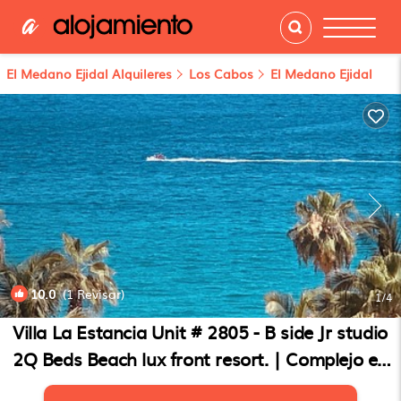
El Medano Ejidal Alquileres
Los Cabos
El Medano Ejidal
10.0
(1 Revisar)
1
/4
Villa La Estancia Unit # 2805 - B side Jr studio
2Q Beds Beach lux front resort. | Complejo en
Cabo San Lucas