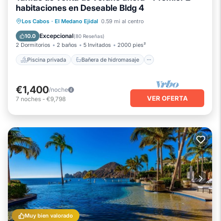
habitaciones en Deseable Bldg 4
Piscina privada
Bañera de hidromasaje
Los Cabos
·
El Medano Ejidal
0.59 mi al centro
Spa
Piscina
Excepcional
10.0
(
80 Reseñas
)
2 Dormitorios
2 baños
5 Invitados
2000 pies²
Piscina privada
Bañera de hidromasaje
€1,400
/noche
VER OFERTA
7
noches
-
€9,798
Muy bien valorado