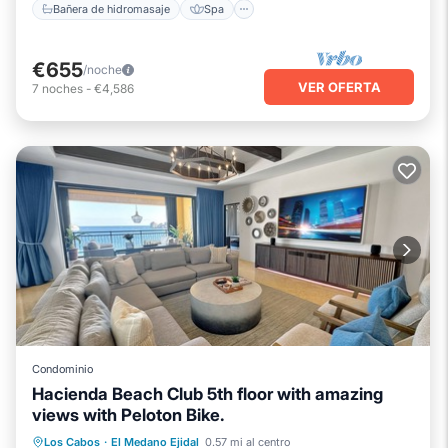
Bañera de hidromasaje
Spa
€655
/noche
VER OFERTA
7
noches
-
€4,586
Condominio
Hacienda Beach Club 5th floor with amazing
views with Peloton Bike.
Bañera de hidromasaje
Spa
Los Cabos
·
El Medano Ejidal
0.57 mi al centro