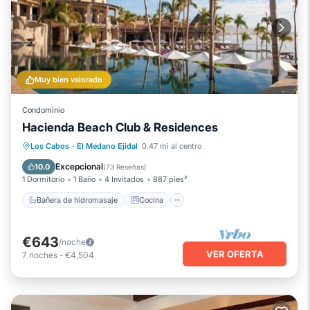
Muy bien valorado
Condominio
Hacienda Beach Club & Residences
Bañera de hidromasaje
Cocina
Los Cabos
·
El Medano Ejidal
0.47 mi al centro
Aire acondicionado
Internet
Excepcional
10.0
(
73 Reseñas
)
1 Dormitorio
1 Baño
4 Invitados
887 pies²
Bañera de hidromasaje
Cocina
€643
/noche
VER OFERTA
7
noches
-
€4,504