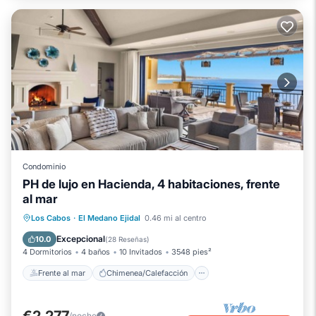
Condominio
PH de lujo en Hacienda, 4 habitaciones, frente
al mar
Frente al mar
Chimenea/Calefacción
Los Cabos
·
El Medano Ejidal
0.46 mi al centro
Piscina
Vista al mar
Excepcional
10.0
(
28 Reseñas
)
4 Dormitorios
4 baños
10 Invitados
3548 pies²
Frente al mar
Chimenea/Calefacción
€2,277
/noche