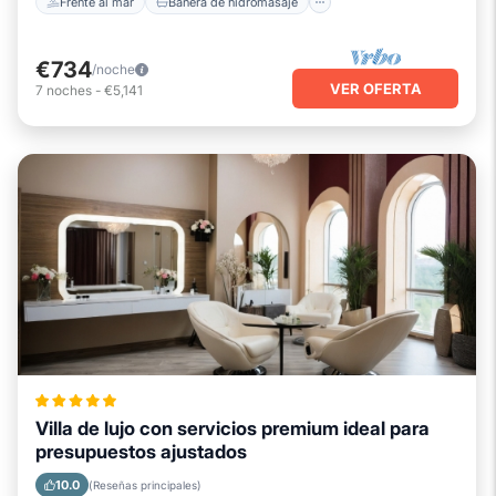
Frente al mar
Bañera de hidromasaje
€734
/noche
VER OFERTA
7
noches
-
€5,141
Villa de lujo con servicios premium ideal para
presupuestos ajustados
10.0
(Reseñas principales)