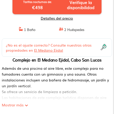
Verifique la
Tarifas nocturnas de:
€498
disponibilidad
Detalles del precio
1 Baño
2 Huéspedes
¿No es el ajuste correcto? Consulte nuestras otras
propiedades en
El Medano Ejidal
Complejo en El Medano Ejidal, Cabo San Lucas
Además de una piscina al aire libre, este complejo para no
fumadores cuenta con un gimnasio y una sauna. Otras
instalaciones incluyen una bañera de hidromasaje, un jardín y
un jardín vertical.
Se ofrece un servicio de limpieza a petición.
Las habitaciones de este complejo turístico disponen de aire
acondicionado, caja fuerte y cafetera y tetera. Las
Mostrar más
habitaciones disponen de balcón. Se ofrece una Smart TV en