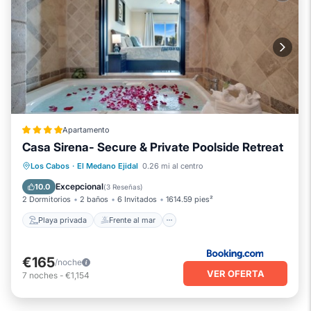
Apartamento
Casa Sirena- Secure & Private Poolside Retreat
Playa privada
Frente al mar
Bañera de hidromasaje
Los Cabos
·
El Medano Ejidal
0.26 mi al centro
Chimenea/Calefacción
Excepcional
10.0
(
3 Reseñas
)
2 Dormitorios
2 baños
6 Invitados
1614.59 pies²
Playa privada
Frente al mar
€165
/noche
VER OFERTA
7
noches
-
€1,154