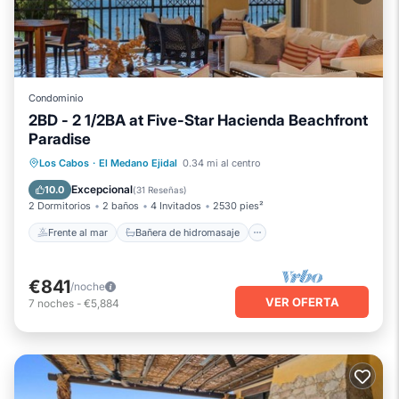
Condominio
2BD - 2 1/2BA at Five-Star Hacienda Beachfront
Paradise
Frente al mar
Bañera de hidromasaje
Los Cabos
·
El Medano Ejidal
0.34 mi al centro
Spa
Piscina
Excepcional
10.0
(
31 Reseñas
)
2 Dormitorios
2 baños
4 Invitados
2530 pies²
Frente al mar
Bañera de hidromasaje
€841
/noche
VER OFERTA
7
noches
-
€5,884