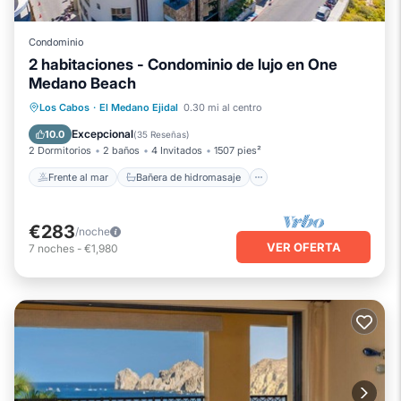
Condominio
2 habitaciones - Condominio de lujo en One
Medano Beach
Frente al mar
Bañera de hidromasaje
Los Cabos
·
El Medano Ejidal
0.30 mi al centro
Piscina
Vista al mar
Excepcional
10.0
(
35 Reseñas
)
2 Dormitorios
2 baños
4 Invitados
1507 pies²
Frente al mar
Bañera de hidromasaje
€283
/noche
VER OFERTA
7
noches
-
€1,980