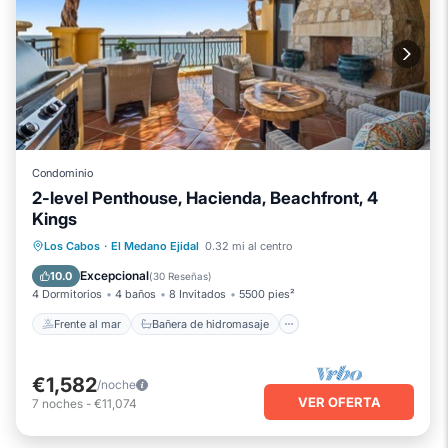
Condominio
2-level Penthouse, Hacienda, Beachfront, 4
Kings
Frente al mar
Bañera de hidromasaje
Los Cabos
·
El Medano Ejidal
0.32 mi al centro
Spa
Chimenea/Calefacción
Excepcional
10.0
(
30 Reseñas
)
4 Dormitorios
4 baños
8 Invitados
5500 pies²
Frente al mar
Bañera de hidromasaje
€1,582
/noche
VER OFERTA
7
noches
-
€11,074