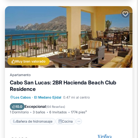
Muy bien valorado
Apartamento
Cabo San Lucas: 2BR Hacienda Beach Club
Residence
Bañera de hidromasaje
Cocina
Los Cabos
·
El Medano Ejidal
0.47 mi al centro
Aire acondicionado
Internet
Excepcional
10.0
(
64 Reseñas
)
1 Dormitorio
3 baños
6 Invitados
1774 pies²
Bañera de hidromasaje
Cocina