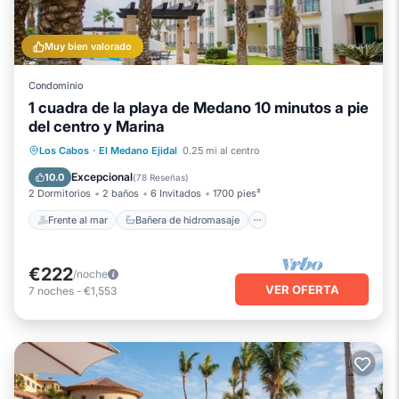
Muy bien valorado
Condominio
1 cuadra de la playa de Medano 10 minutos a pie
del centro y Marina
Frente al mar
Bañera de hidromasaje
Los Cabos
·
El Medano Ejidal
0.25 mi al centro
Piscina
Vista al mar
Excepcional
10.0
(
78 Reseñas
)
2 Dormitorios
2 baños
6 Invitados
1700 pies²
Frente al mar
Bañera de hidromasaje
€222
/noche
VER OFERTA
7
noches
-
€1,553