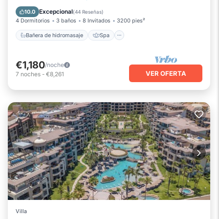
Chimenea/Calefacción
Piscina
Excepcional
10.0
(
44 Reseñas
)
4 Dormitorios
3 baños
8 Invitados
3200 pies²
Bañera de hidromasaje
Spa
€1,180
/noche
VER OFERTA
7
noches
-
€8,261
Villa