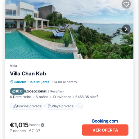
Villa
Villa Chan Kah
Piscina privada
Playa privada
Cancun
·
Isla Mujeres
1.74 mi al centro
Frente al mar
Piscina
Excepcional
10.0
(
3 Reseñas
)
6 Dormitorios
6 baños
10 Invitados
6458.35 pies²
Piscina privada
Playa privada
€1,015
/noche
VER OFERTA
7
noches
-
€7,107