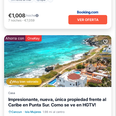
€1,008
/noche
VER OFERTA
7
noches
-
€7,059
Ahorra con
OneKey
Muy bien valorado
Casa
Impresionante, nueva, única propiedad frente al
Caribe en Punta Sur. Como se ve en HGTV!
Piscina privada
Chimenea/Calefacción
Cancun
·
Isla Mujeres
1.98 mi al centro