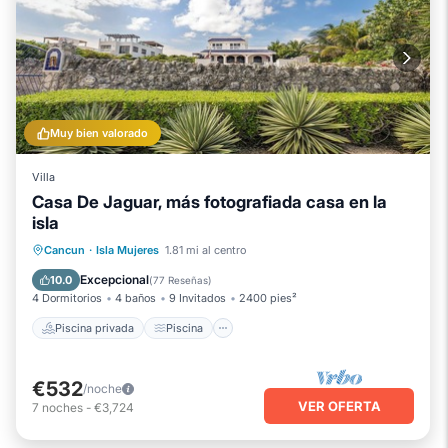
Muy bien valorado
Villa
Casa De Jaguar, más fotografiada casa en la
isla
Piscina privada
Piscina
Cancun
·
Isla Mujeres
1.81 mi al centro
Vista al mar
Balcón/Terraza
Excepcional
10.0
(
77 Reseñas
)
4 Dormitorios
4 baños
9 Invitados
2400 pies²
Piscina privada
Piscina
€532
/noche
VER OFERTA
7
noches
-
€3,724