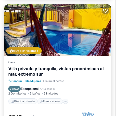
Muy bien valorado
Casa
Villa privada y tranquila, vistas panorámicas al
mar, extremo sur
Piscina privada
Frente al mar
Cancun
·
Isla Mujeres
1.74 mi al centro
Piscina
Vista al mar
Excepcional
10.0
(
77 Reseñas
)
2 Dormitorios
3 baños
5 Invitados
Piscina privada
Frente al mar