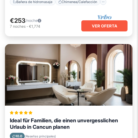
Bañera de hidromasaje
Chimenea/Calefacción
€253
/noche
VER OFERTA
7
noches
-
€1,774
Ideal für Familien, die einen unvergesslichen
Urlaub in Cancun planen
10.0
(Reseñas principales)