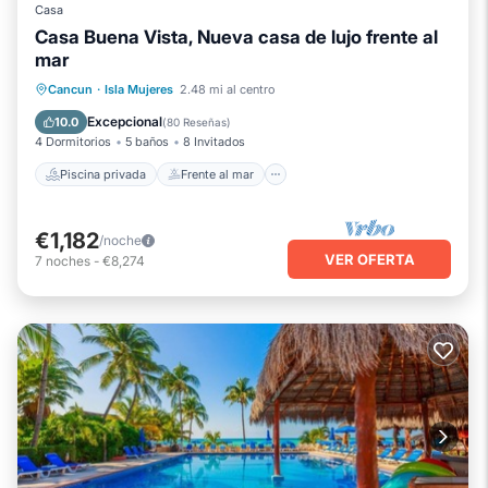
Casa
Casa Buena Vista, Nueva casa de lujo frente al
mar
Piscina privada
Frente al mar
Cancun
·
Isla Mujeres
2.48 mi al centro
Piscina
Vista al mar
Excepcional
10.0
(
80 Reseñas
)
4 Dormitorios
5 baños
8 Invitados
Piscina privada
Frente al mar
€1,182
/noche
VER OFERTA
7
noches
-
€8,274