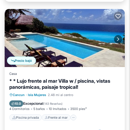
Precio bajó
Casa
* * Lujo frente al mar Villa w / piscina, vistas
panorámicas, paisaje tropical!
Piscina privada
Frente al mar
Cancun
·
Isla Mujeres
2.48 mi al centro
Piscina
Vista al mar
Excepcional
10.0
(
143 Reseñas
)
4 Dormitorios
5 baños
10 Invitados
3500 pies²
Piscina privada
Frente al mar