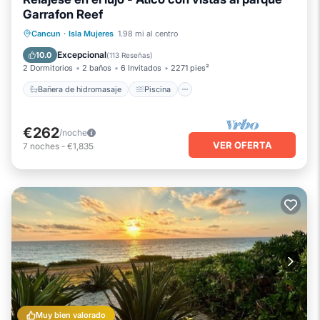
Garrafon Reef
Bañera de hidromasaje
Piscina
Cancun
·
Isla Mujeres
1.98 mi al centro
Vista al mar
Balcón/Terraza
Excepcional
10.0
(
113 Reseñas
)
2 Dormitorios
2 baños
6 Invitados
2271 pies²
Bañera de hidromasaje
Piscina
€262
/noche
VER OFERTA
7
noches
-
€1,835
Muy bien valorado