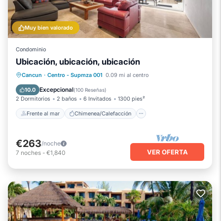
Muy bien valorado
Condominio
Ubicación, ubicación, ubicación
Frente al mar
Chimenea/Calefacción
Cancun
·
Centro - Supmza 001
0.09 mi al centro
Piscina
Vista al mar
Excepcional
10.0
(
100 Reseñas
)
2 Dormitorios
2 baños
6 Invitados
1300 pies²
Frente al mar
Chimenea/Calefacción
€263
/noche
VER OFERTA
7
noches
-
€1,840