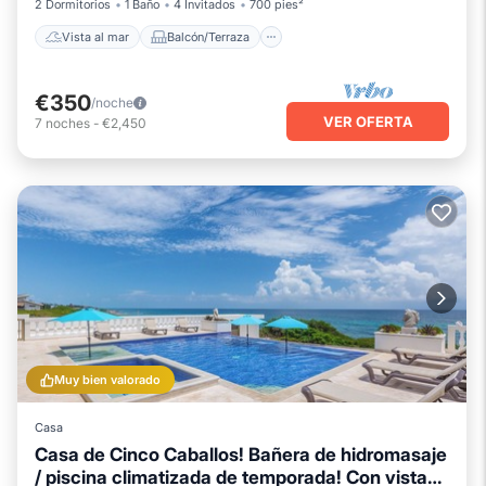
2 Dormitorios
1 Baño
4 Invitados
700 pies²
Vista al mar
Balcón/Terraza
€350
/noche
VER OFERTA
7
noches
-
€2,450
Muy bien valorado
Casa
Casa de Cinco Caballos! Bañera de hidromasaje
/ piscina climatizada de temporada! Con vistas