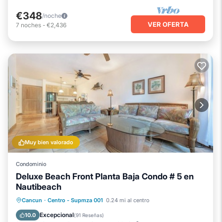
€348
/noche
VER OFERTA
7
noches
-
€2,436
Muy bien valorado
Condominio
Deluxe Beach Front Planta Baja Condo # 5 en
Nautibeach
Vista al mar
Balcón/Terraza
Cancun
·
Centro - Supmza 001
0.24 mi al centro
Vistas
Cocina
Excepcional
10.0
(
91 Reseñas
)