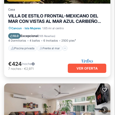
Casa
VILLA DE ESTILO FRONTAL-MEXICANO DEL
MAR CON VISTAS AL MAR AZUL CARIBEÑO
CON PISCINA
Piscina privada
Frente al mar
Cancun
·
Isla Mujeres
1.65 mi al centro
Piscina
Vista al mar
Excepcional
10.0
(
105 Reseñas
)
4 Dormitorios
4 baños
6 Invitados
2500 pies²
Piscina privada
Frente al mar
€424
/noche
VER OFERTA
7
noches
-
€2,971