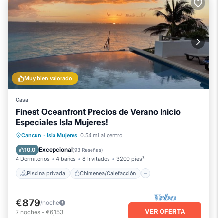
Muy bien valorado
Casa
Finest Oceanfront Precios de Verano Inicio
Especiales Isla Mujeres!
Piscina privada
Chimenea/Calefacción
Cancun
·
Isla Mujeres
0.54 mi al centro
Piscina
Balcón/Terraza
Excepcional
10.0
(
93 Reseñas
)
4 Dormitorios
4 baños
8 Invitados
3200 pies²
Piscina privada
Chimenea/Calefacción
€879
/noche
VER OFERTA
7
noches
-
€6,153