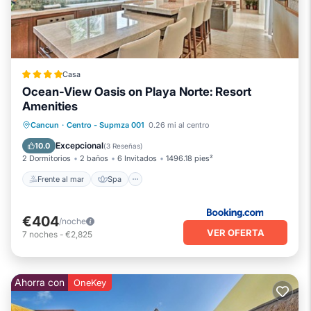
Casa
Ocean-View Oasis on Playa Norte: Resort
Amenities
Frente al mar
Spa
Vista al mar
Cancun
·
Centro - Supmza 001
0.26 mi al centro
Vistas
Excepcional
10.0
(
3 Reseñas
)
2 Dormitorios
2 baños
6 Invitados
1496.18 pies²
Frente al mar
Spa
€404
/noche
VER OFERTA
7
noches
-
€2,825
Ahorra con
OneKey