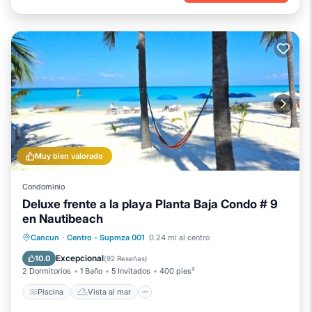
Muy bien valorado
Condominio
Deluxe frente a la playa Planta Baja Condo # 9
en Nautibeach
Piscina
Vista al mar
Cancun
·
Centro - Supmza 001
0.24 mi al centro
Balcón/Terraza
Vistas
Excepcional
10.0
(
92 Reseñas
)
2 Dormitorios
1 Baño
5 Invitados
400 pies²
Piscina
Vista al mar