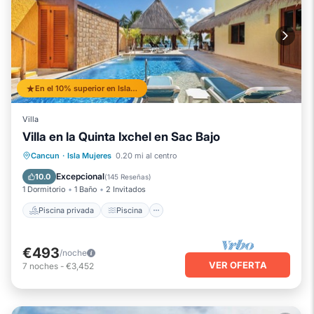
En el 10% superior en Isla Mujeres
Villa
Villa en la Quinta Ixchel en Sac Bajo
Piscina privada
Piscina
Cancun
·
Isla Mujeres
0.20 mi al centro
Vista al mar
Balcón/Terraza
Excepcional
10.0
(
145 Reseñas
)
1 Dormitorio
1 Baño
2 Invitados
Piscina privada
Piscina
€493
/noche
VER OFERTA
7
noches
-
€3,452