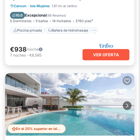
al caribe
Piscina privada
Bañera de hidromasaje
Cancun
·
Isla Mujeres
1.81 mi al centro
Piscina
Vista al mar
Excepcional
10.0
(
88 Reseñas
)
5 Dormitorios
5 baños
14 Invitados
3760 pies²
Piscina privada
Bañera de hidromasaje
€938
/noche
VER OFERTA
7
noches
-
€6,565
En el 20% superior en Isla Mujeres