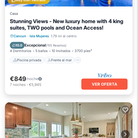
Muy bien valorado
Casa
Stunning Views - New luxury home with 4 king
suites, TWO pools and Ocean Access!
Piscina privada
Frente al mar
Cancun
·
Isla Mujeres
1.79 mi al centro
Piscina
Vista al mar
Excepcional
10.0
(
155 Reseñas
)
4 Dormitorios
5 baños
10 Invitados
3700 pies²
Piscina privada
Frente al mar
€849
/noche
VER OFERTA
7
noches
-
€5,945