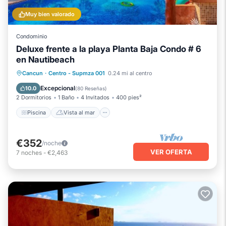
Muy bien valorado
Condominio
Deluxe frente a la playa Planta Baja Condo # 6
en Nautibeach
Piscina
Vista al mar
Cancun
·
Centro - Supmza 001
0.24 mi al centro
Balcón/Terraza
Vistas
Excepcional
10.0
(
80 Reseñas
)
2 Dormitorios
1 Baño
4 Invitados
400 pies²
Piscina
Vista al mar
€352
/noche
VER OFERTA
7
noches
-
€2,463