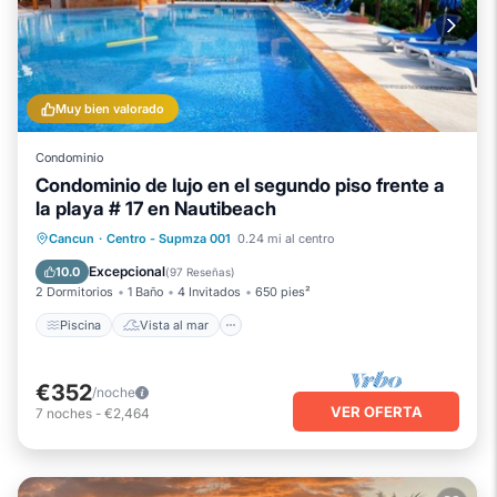
Muy bien valorado
Condominio
Condominio de lujo en el segundo piso frente a
la playa # 17 en Nautibeach
Piscina
Vista al mar
Cancun
·
Centro - Supmza 001
0.24 mi al centro
Balcón/Terraza
Vistas
Excepcional
10.0
(
97 Reseñas
)
2 Dormitorios
1 Baño
4 Invitados
650 pies²
Piscina
Vista al mar
€352
/noche
VER OFERTA
7
noches
-
€2,464