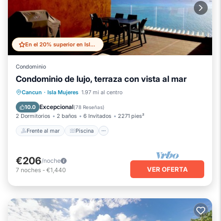
En el 20% superior en Isla Mujeres
Condominio
Condominio de lujo, terraza con vista al mar
Frente al mar
Piscina
Vista al mar
Cancun
·
Isla Mujeres
1.97 mi al centro
Balcón/Terraza
Excepcional
10.0
(
78 Reseñas
)
2 Dormitorios
2 baños
6 Invitados
2271 pies²
Frente al mar
Piscina
€206
/noche
VER OFERTA
7
noches
-
€1,440