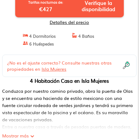
Verifique la
Tarifas nocturnas de:
€427
disponibilidad
Detalles del precio
4 Dormitorios
4 Baños
6 Huéspedes
¿No es el ajuste correcto? Consulte nuestras otras
propiedades en
Isla Mujeres
4 Habitación Casa en Isla Mujeres
Conduzca por nuestro camino privado, abra la puerta de Olas
y se encuentra una hacienda de estilo mexicano con una
fuente circular rodeada de verdes jardines y tendrá su primera
vista espectacular de la piscina y el océano. Es su maravilla
de vacaciones privadas.
Entre a nuestra casa a través de pesadas puertas de madera,
y tiene un atrio de vidrio corredizo sin techo con plantas, una
Mostrar más