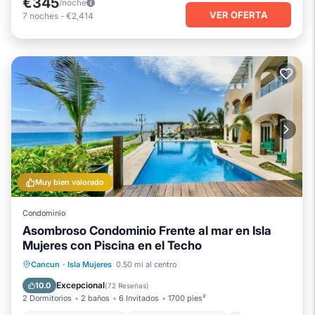
€345
/noche
VER OFERTA
7
noches
-
€2,414
Muy bien valorado
Condominio
Asombroso Condominio Frente al mar en Isla
Mujeres con Piscina en el Techo
Bañera de hidromasaje
Chimenea/Calefacción
Piscina
Cancun
·
Isla Mujeres
0.50 mi al centro
Vista al mar
Excepcional
10.0
(
72 Reseñas
)
2 Dormitorios
2 baños
6 Invitados
1700 pies²