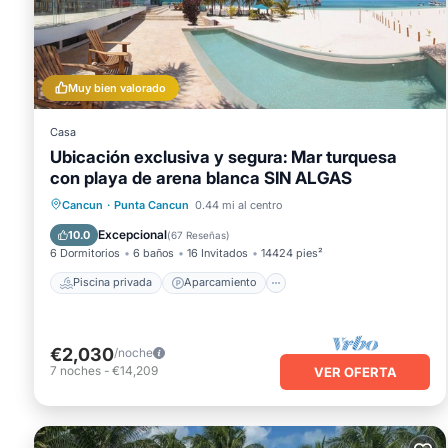
Muy bien valorado
Casa
Ubicación exclusiva y segura: Mar turquesa
con playa de arena blanca SIN ALGAS
Piscina privada
Aparcamiento
Cancun
·
Punta Cancun
0.44 mi al centro
Piscina
Vista al mar
Excepcional
10.0
(
67 Reseñas
)
6 Dormitorios
6 baños
16 Invitados
14424 pies²
Piscina privada
Aparcamiento
€2,030
/noche
7
noches
-
€14,209
VER OFERTA