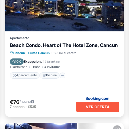
Apartamento
Beach Condo. Heart of The Hotel Zone, Cancun
Aparcamiento
Piscina
Cancun
·
Punta Cancun
0.25 mi al centro
Aire acondicionado
Internet
Excepcional
10.0
(
3 Reseñas
)
1 Dormitorio
1 Baño
4 Invitados
Aparcamiento
Piscina
€76
/noche
VER OFERTA
7
noches
-
€535