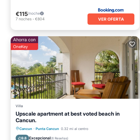
€115
/noche
VER OFERTA
7
noches
-
€804
Ahorra con
OneKey
Villa
Upscale apartment at best voted beach in
Cancun.
Frente al mar
Aparcamiento
Piscina
Cancun
·
Punta Cancun
0.32 mi al centro
Vista al mar
Excepcional
9.8
(
6 Reseñas
)