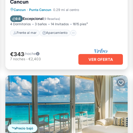
Cancun
Frente al mar
Aparcamiento
Piscina
Cancun
·
Punta Cancun
0.29 mi al centro
Vista al mar
Excepcional
9.6
(
9 Reseñas
)
4 Dormitorios
3 baños
14 Invitados
1615 pies²
Frente al mar
Aparcamiento
€343
/noche
7
noches
-
€2,403
VER OFERTA
Precio bajó