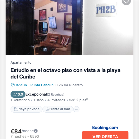
Apartamento
Estudio en el octavo piso con vista a la playa
del Caribe
Playa privada
Frente al mar
Cancun
·
Punta Cancun
0.26 mi al centro
Aparcamiento
Piscina
Excepcional
10.0
(
2 Reseñas
)
1 Dormitorio
1 Baño
4 Invitados
538.2 pies²
Playa privada
Frente al mar
€84
/noche
VER OFERTA
7
noches
-
€590