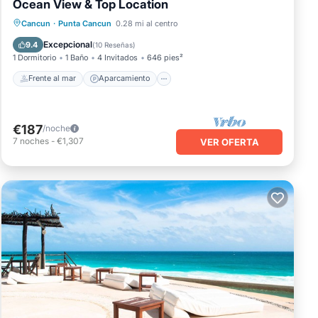
Ocean View & Top Location
Frente al mar
Aparcamiento
Piscina
Cancun
·
Punta Cancun
0.28 mi al centro
Vista al mar
Excepcional
9.4
(
10 Reseñas
)
1 Dormitorio
1 Baño
4 Invitados
646 pies²
Frente al mar
Aparcamiento
€187
/noche
7
noches
-
€1,307
VER OFERTA