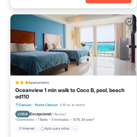
Apartamento
Oceanview 1 min walk to Coco B, pool, beach
od110
Internet
Apto para niños
Cancun
·
Punta Cancun
0.19 mi al centro
Seguridad/Protección
Excepcional
10.0
(
1 Revisar
)
1 Dormitorio
1 Baño
5 Invitados
1076.39 pies²
Internet
Apto para niños