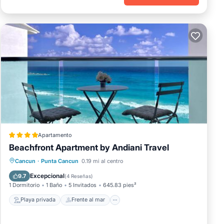
Apartamento
Beachfront Apartment by Andiani Travel
Playa privada
Frente al mar
Cancun
·
Punta Cancun
0.19 mi al centro
Aparcamiento
Piscina
Excepcional
9.7
(
4 Reseñas
)
1 Dormitorio
1 Baño
5 Invitados
645.83 pies²
Playa privada
Frente al mar