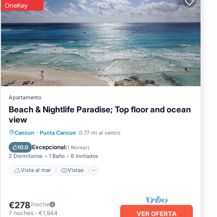
OneKey
Apartamento
Beach & Nightlife Paradise; Top floor and ocean
view
Vista al mar
Vistas
Cancun
·
Punta Cancun
0.77 mi al centro
Aire acondicionado
Internet
Excepcional
10.0
(
1 Revisar
)
2 Dormitorios
1 Baño
8 Invitados
Vista al mar
Vistas
€278
/noche
7
noches
-
€1,944
VER OFERTA