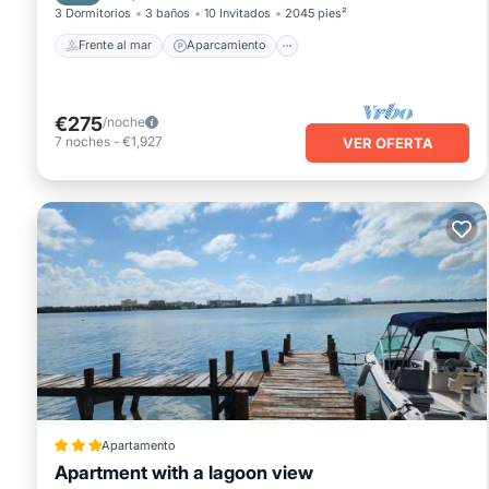
3 Dormitorios
3 baños
10 Invitados
2045 pies²
Frente al mar
Aparcamiento
€275
/noche
7
noches
-
€1,927
VER OFERTA
Apartamento
Apartment with a lagoon view