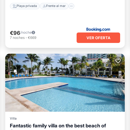
Playa privada
Frente al mar
€96
/noche
VER OFERTA
7
noches
-
€669
Villa
Fantastic family villa on the best beach of