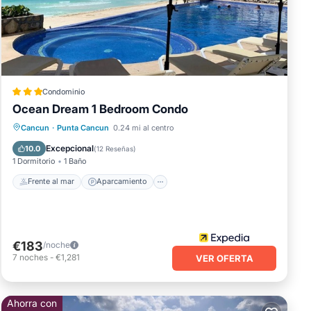
Condominio
Ocean Dream 1 Bedroom Condo
Frente al mar
Aparcamiento
Piscina
Cancun
·
Punta Cancun
0.24 mi al centro
Spa
Excepcional
10.0
(
12 Reseñas
)
1 Dormitorio
1 Baño
Frente al mar
Aparcamiento
€183
/noche
7
noches
-
€1,281
VER OFERTA
Ahorra con