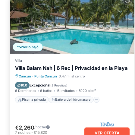
Precio bajó
Villa
Villa Balam Nah | 6 Rec | Privacidad en la Playa
Piscina privada
Bañera de hidromasaje
Cancun
·
Punta Cancun
0.47 mi al centro
Aparcamiento
Piscina
Excepcional
10.0
(
2 Reseñas
)
6 Dormitorios
6 baños
16 Invitados
5920 pies²
Piscina privada
Bañera de hidromasaje
€2,260
/noche
7
noches
-
€15,820
VER OFERTA