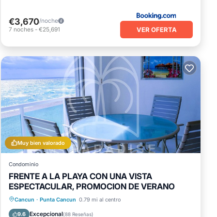
€3,670
/noche
VER OFERTA
7
noches
-
€25,691
Muy bien valorado
Condominio
FRENTE A LA PLAYA CON UNA VISTA
ESPECTACULAR, PROMOCION DE VERANO
Aparcamiento
Piscina
Vista al mar
Cancun
·
Punta Cancun
0.79 mi al centro
Balcón/Terraza
Excepcional
9.6
(
88 Reseñas
)