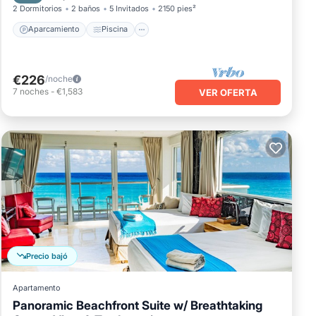
2 Dormitorios
2 baños
5 Invitados
2150 pies²
Aparcamiento
Piscina
€226
/noche
7
noches
-
€1,583
VER OFERTA
Precio bajó
Apartamento
Panoramic Beachfront Suite w/ Breathtaking