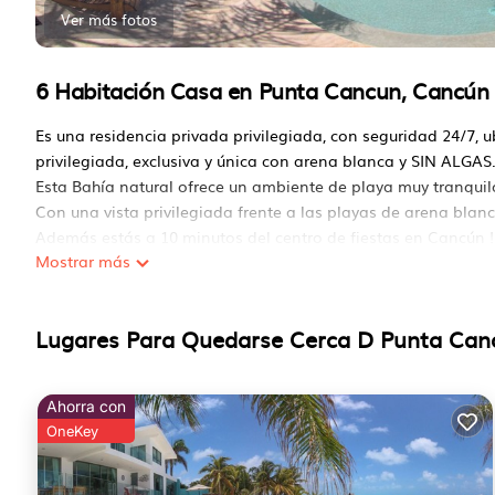
Ver más fotos
6 Habitación Casa en Punta Cancun, Cancún
Es una residencia privada privilegiada, con seguridad 24/7, u
privilegiada, exclusiva y única con arena blanca y SIN ALGAS.
Esta Bahía natural ofrece un ambiente de playa muy tranquil
Con una vista privilegiada frente a las playas de arena blan
Además estás a 10 minutos del centro de fiestas en Cancún !!,
Mostrar más
¡También tiene muchos lugares para reunirse con la familia y
Este 6 Dormitorios Casa proporciona alojamiento con Aire 
conveniencia. Este Casa cuenta con muchas comodidades par
Lugares Para Quedarse Cerca D Punta Can
semana o probablemente unas vacaciones más largas con la 
Baños para hacerte sentir como en casa.
Ahorra con
Verifique si este Casa tiene las comodidades que necesita y
OneKey
Punta Cancun. Disfruta de tu estadía en Punta Cancun en es