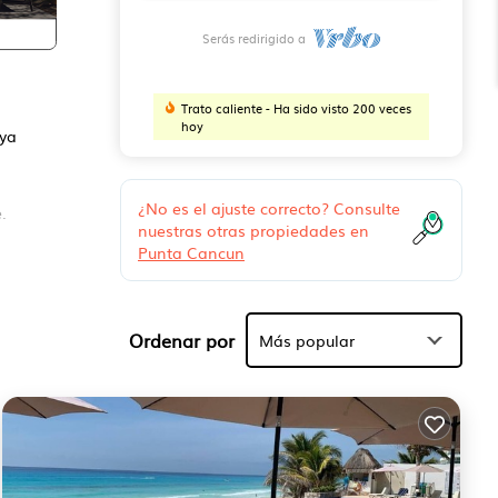
Serás redirigido a
Trato caliente - Ha sido visto 200 veces
hoy
aya
¿No es el ajuste correcto? Consulte
.
nuestras otras propiedades en
Punta Cancun
de
Ordenar por
Más popular
 en