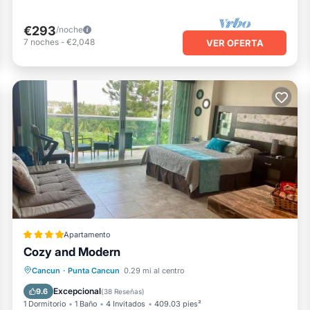
€293
/noche
7
noches
-
€2,048
VER OFERTA
Apartamento
Cozy and Modern
Playa privada
Frente al mar
Cancun
·
Punta Cancun
0.29 mi al centro
Aparcamiento
Piscina
Excepcional
9.6
(
38 Reseñas
)
1 Dormitorio
1 Baño
4 Invitados
409.03 pies²