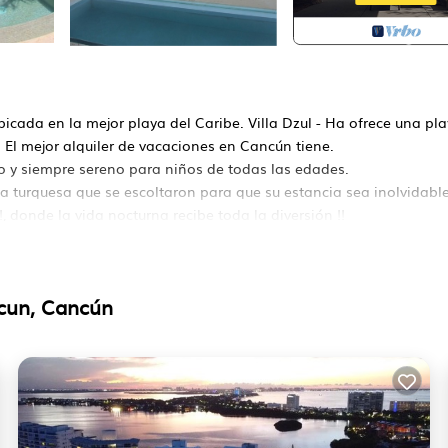
bicada en la mejor playa del Caribe. Villa Dzul - Ha ofrece una pl
 El mejor alquiler de vacaciones en Cancún tiene.
o y siempre sereno para niños de todas las edades.
ca turquesa que se escoltaron para que su estancia sea inolvidable
 donde la vida nocturna recibe toda la diversión !!
 pasar un buen rato juntos!
acondicionado, Estacionamiento, Mascota amigable, por su
a los huéspedes que desean quedarse durante unos días, un fin 
cun, Cancún
familia, amigos o grupo. La renta Casa posee 6 Dormitorios y 6
 una ubicación que fabrica Esta es una gran opción para quedarse
te Casa.