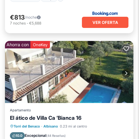
€813
/noche
VER OFERTA
7
noches
-
€5,688
Ahorra con
OneKey
Apartamento
El ático de Villa Ca ’Bianca 16
Torri del Benaco
·
Albisano
0.23 mi al centro
Apto para niños
Excepcional
10.0
(
44 Reseñas
)