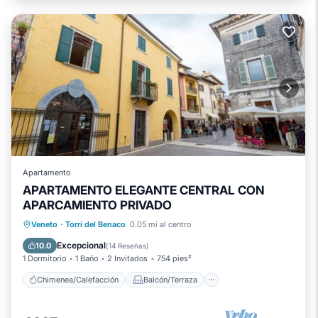
Apartamento
APARTAMENTO ELEGANTE CENTRAL CON
APARCAMIENTO PRIVADO
Chimenea/Calefacción
Balcón/Terraza
Veneto
·
Torri del Benaco
0.05 mi al centro
Cocina
Aparcamiento
Excepcional
10.0
(
14 Reseñas
)
1 Dormitorio
1 Baño
2 Invitados
754 pies²
Chimenea/Calefacción
Balcón/Terraza