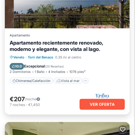
Apartamento
Apartamento recientemente renovado,
moderno y elegante, con vista al lago.
Chimenea/Calefacción
Vista al mar
Veneto
·
Torri del Benaco
0.35 mi al centro
Balcón/Terraza
Vistas
Excepcional
10.0
(
20 Reseñas
)
2 Dormitorios
1 Baño
4 Invitados
1076 pies²
Chimenea/Calefacción
Vista al mar
€207
/noche
VER OFERTA
7
noches
-
€1,450