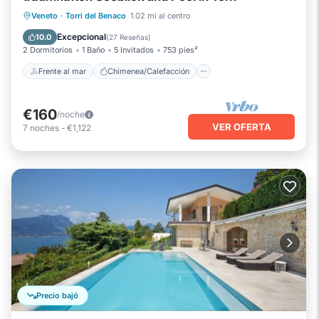
Frente al mar
Chimenea/Calefacción
Veneto
·
Torri del Benaco
1.02 mi al centro
Piscina
Vista al mar
Excepcional
10.0
(
27 Reseñas
)
2 Dormitorios
1 Baño
5 Invitados
753 pies²
Frente al mar
Chimenea/Calefacción
€160
/noche
VER OFERTA
7
noches
-
€1,122
Precio bajó