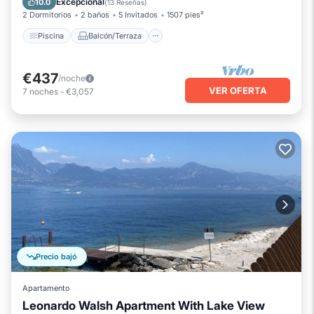
Excepcional
10.0
(
13 Reseñas
)
2 Dormitorios
2 baños
5 Invitados
1507 pies²
Piscina
Balcón/Terraza
€437
/noche
VER OFERTA
7
noches
-
€3,057
Precio bajó
Apartamento
Leonardo Walsh Apartment With Lake View