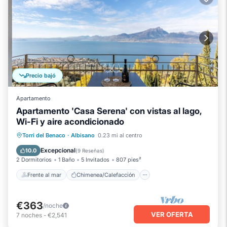
Precio bajó
Apartamento
Apartamento 'Casa Serena' con vistas al lago,
Wi-Fi y aire acondicionado
Frente al mar
Chimenea/Calefacción
Torri del Benaco
·
Albisano
0.23 mi al centro
Vista al mar
Balcón/Terraza
Excepcional
10.0
(
9 Reseñas
)
2 Dormitorios
1 Baño
5 Invitados
807 pies²
Frente al mar
Chimenea/Calefacción
€363
/noche
VER OFERTA
7
noches
-
€2,541