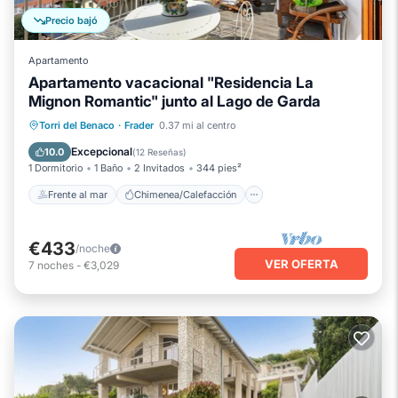
Precio bajó
Apartamento
Apartamento vacacional "Residencia La
Mignon Romantic" junto al Lago de Garda
Frente al mar
Chimenea/Calefacción
Torri del Benaco
·
Frader
0.37 mi al centro
Vista al mar
Balcón/Terraza
Excepcional
10.0
(
12 Reseñas
)
1 Dormitorio
1 Baño
2 Invitados
344 pies²
Frente al mar
Chimenea/Calefacción
€433
/noche
VER OFERTA
7
noches
-
€3,029