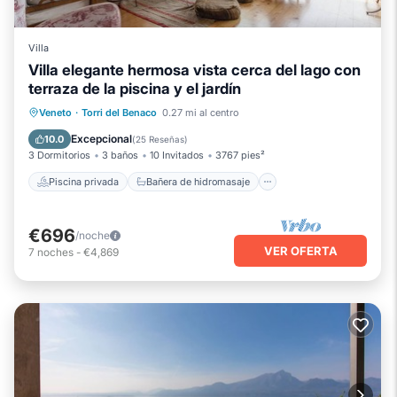
Villa
Villa elegante hermosa vista cerca del lago con
terraza de la piscina y el jardín
Piscina privada
Bañera de hidromasaje
Veneto
·
Torri del Benaco
0.27 mi al centro
Chimenea/Calefacción
Piscina
Excepcional
10.0
(
25 Reseñas
)
3 Dormitorios
3 baños
10 Invitados
3767 pies²
Piscina privada
Bañera de hidromasaje
€696
/noche
VER OFERTA
7
noches
-
€4,869