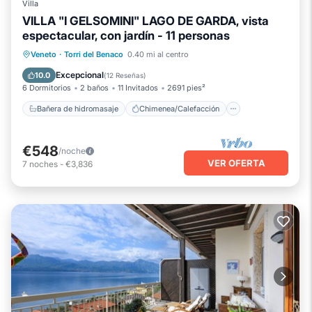
Villa
VILLA "I GELSOMINI" LAGO DE GARDA, vista
espectacular, con jardín - 11 personas
Bañera de hidromasaje
Chimenea/Calefacción
Vista al mar
Veneto
·
Torri del Benaco
0.40 mi al centro
Balcón/Terraza
Excepcional
10.0
(
12 Reseñas
)
6 Dormitorios
2 baños
11 Invitados
2691 pies²
Bañera de hidromasaje
Chimenea/Calefacción
€548
/noche
VER OFERTA
7
noches
-
€3,836