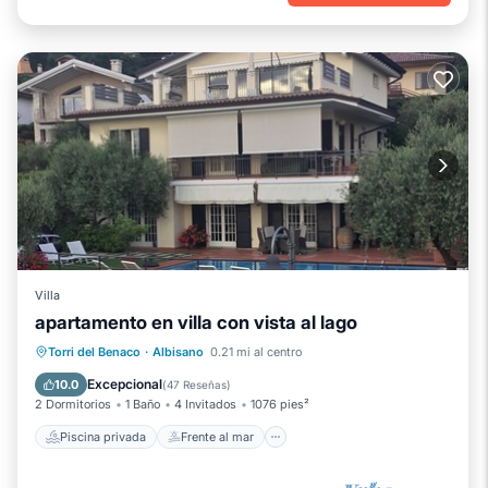
Villa
apartamento en villa con vista al lago
Piscina privada
Frente al mar
Torri del Benaco
·
Albisano
0.21 mi al centro
Chimenea/Calefacción
Piscina
Excepcional
10.0
(
47 Reseñas
)
2 Dormitorios
1 Baño
4 Invitados
1076 pies²
Piscina privada
Frente al mar