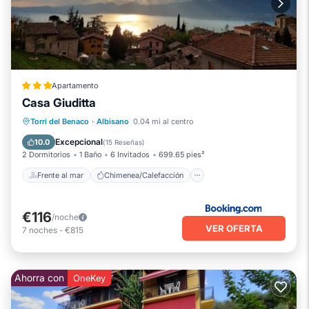
Apartamento
Casa Giuditta
Frente al mar
Chimenea/Calefacción
Torri del Benaco
·
Albisano
0.04 mi al centro
Vista al mar
Vistas
Excepcional
10.0
(
15 Reseñas
)
2 Dormitorios
1 Baño
6 Invitados
699.65 pies²
Frente al mar
Chimenea/Calefacción
€116
/noche
VER OFERTA
7
noches
-
€815
Ahorra con
OneKey