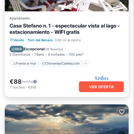
Apartamento
Casa Stefano n. 1 - espectacular vista al lago -
estacionamiento - WIFI gratis
Frente al mar
Chimenea/Calefacción
Veneto
·
Torri del Benaco
0.82 mi al centro
Vista al mar
Balcón/Terraza
Excepcional
10.0
(
48 Reseñas
)
2 Dormitorios
1 Baño
4 Invitados
700 pies²
Frente al mar
Chimenea/Calefacción
€88
/noche
VER OFERTA
7
noches
-
€618