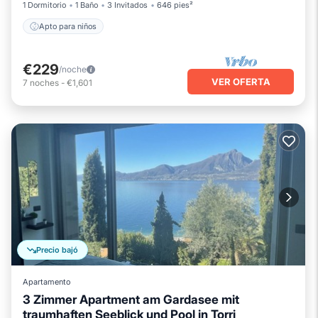
1 Dormitorio
1 Baño
3 Invitados
646 pies²
Apto para niños
€229
/noche
VER OFERTA
7
noches
-
€1,601
Precio bajó
Apartamento
3 Zimmer Apartment am Gardasee mit
traumhaften Seeblick und Pool in Torri