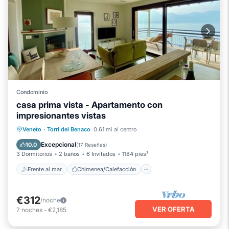
Condominio
casa prima vista - Apartamento con
impresionantes vistas
Frente al mar
Chimenea/Calefacción
Veneto
·
Torri del Benaco
0.61 mi al centro
Vista al mar
Balcón/Terraza
Excepcional
10.0
(
17 Reseñas
)
3 Dormitorios
2 baños
6 Invitados
1184 pies²
Frente al mar
Chimenea/Calefacción
€312
/noche
VER OFERTA
7
noches
-
€2,185