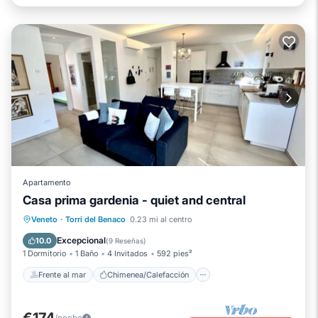
Apartamento
Casa prima gardenia - quiet and central
Frente al mar
Chimenea/Calefacción
Veneto
·
Torri del Benaco
0.23 mi al centro
Vista al mar
Balcón/Terraza
Excepcional
10.0
(
9 Reseñas
)
1 Dormitorio
1 Baño
4 Invitados
592 pies²
Frente al mar
Chimenea/Calefacción
€174
/noche