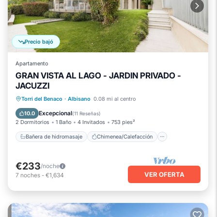
Precio bajó
Apartamento
GRAN VISTA AL LAGO - JARDIN PRIVADO -
JACUZZI
Bañera de hidromasaje
Chimenea/Calefacción
Vista al mar
Torri del Benaco
·
Albisano
0.08 mi al centro
Balcón/Terraza
Excepcional
10.0
(
11 Reseñas
)
2 Dormitorios
1 Baño
4 Invitados
753 pies²
Bañera de hidromasaje
Chimenea/Calefacción
€233
/noche
VER OFERTA
7
noches
-
€1,634