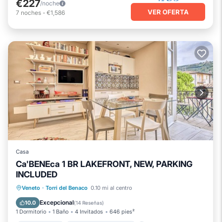
€227
/noche
VER OFERTA
7
noches
-
€1,586
Casa
Ca'BENEca 1 BR LAKEFRONT, NEW, PARKING
INCLUDED
Frente al mar
Chimenea/Calefacción
Veneto
·
Torri del Benaco
0.10 mi al centro
Vista al mar
Balcón/Terraza
Excepcional
10.0
(
14 Reseñas
)
1 Dormitorio
1 Baño
4 Invitados
646 pies²