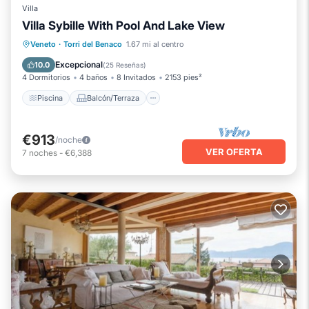
Villa
Villa Sybille With Pool And Lake View
Piscina
Balcón/Terraza
Veneto
·
Torri del Benaco
1.67 mi al centro
Se admiten mascotas
Cocina
Excepcional
10.0
(
25 Reseñas
)
4 Dormitorios
4 baños
8 Invitados
2153 pies²
Piscina
Balcón/Terraza
€913
/noche
VER OFERTA
7
noches
-
€6,388