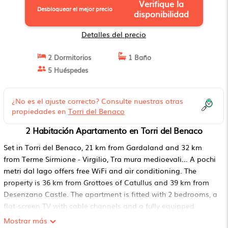
Verifique la
Desbloquear el mejor precio
disponibilidad
Detalles del precio
2 Dormitorios
1 Baño
5 Huéspedes
¿No es el ajuste correcto? Consulte nuestras otras
propiedades en
Torri del Benaco
2 Habitación Apartamento en Torri del Benaco
Set in Torri del Benaco, 21 km from Gardaland and 32 km
from Terme Sirmione - Virgilio, Tra mura medioevali... A pochi
metri dal lago offers free WiFi and air conditioning. The
property is 36 km from Grottoes of Catullus and 39 km from
Desenzano Castle. The apartment is fitted with 2 bedrooms, a
flat-screen TV with cable channels and a fully equipped
kitchen that provides guests with a dishwasher, a microwave,
Mostrar más