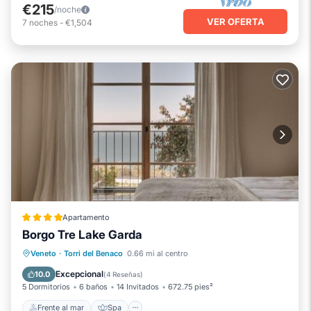
€215
/noche
VER OFERTA
7
noches
-
€1,504
Apartamento
Borgo Tre Lake Garda
Frente al mar
Spa
Veneto
·
Torri del Benaco
0.66 mi al centro
Chimenea/Calefacción
Piscina
Excepcional
10.0
(
4 Reseñas
)
5 Dormitorios
6 baños
14 Invitados
672.75 pies²
Frente al mar
Spa