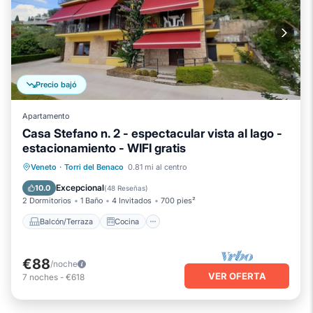
Precio bajó
Apartamento
Casa Stefano n. 2 - espectacular vista al lago -
estacionamiento - WIFI gratis
Balcón/Terraza
Cocina
Veneto
·
Torri del Benaco
0.81 mi al centro
Aparcamiento
Aire acondicionado
Excepcional
10.0
(
48 Reseñas
)
2 Dormitorios
1 Baño
4 Invitados
700 pies²
Balcón/Terraza
Cocina
€88
/noche
VER OFERTA
7
noches
-
€618