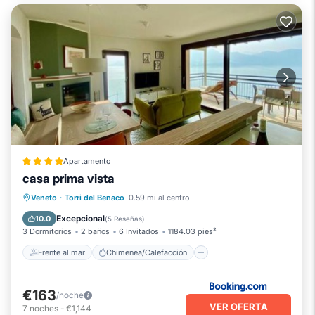
Apartamento
casa prima vista
Frente al mar
Chimenea/Calefacción
Veneto
·
Torri del Benaco
0.59 mi al centro
Vista al mar
Balcón/Terraza
Excepcional
10.0
(
5 Reseñas
)
3 Dormitorios
2 baños
6 Invitados
1184.03 pies²
Frente al mar
Chimenea/Calefacción
€163
/noche
VER OFERTA
7
noches
-
€1,144