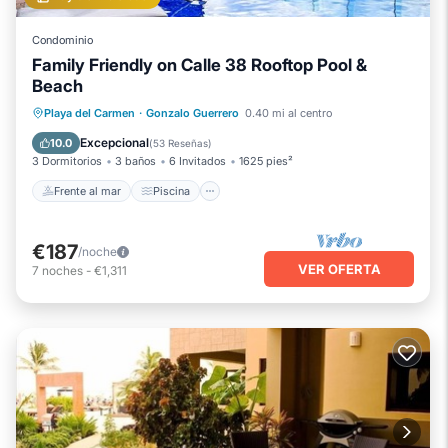
Condominio
Family Friendly on Calle 38 Rooftop Pool &
Beach
Frente al mar
Piscina
Vista al mar
Playa del Carmen
·
Gonzalo Guerrero
0.40 mi al centro
Balcón/Terraza
Excepcional
10.0
(
53 Reseñas
)
3 Dormitorios
3 baños
6 Invitados
1625 pies²
Frente al mar
Piscina
€187
/noche
VER OFERTA
7
noches
-
€1,311