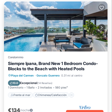
Condominio
Siempre Ipana, Brand New 1 Bedroom Condo-
Blocks to the Beach with Heated Pools
Frente al mar
Chimenea/Calefacción
Playa del Carmen
·
Gonzalo Guerrero
0.31 mi al centro
Piscina
Vista al mar
Excepcional
10.0
(
14 Reseñas
)
1 Dormitorio
1 Baño
2 Invitados
560 pies²
Frente al mar
Chimenea/Calefacción
€134
/noche