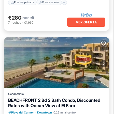
Piscina privada
Frente al mar
€280
/noche
VER OFERTA
7
noches
-
€1,960
Condominio
BEACHFRONT 2 Bd 2 Bath Condo, Discounted
Rates with Ocean View at El Faro
Frente al mar
Bañera de hidromasaje
Playa del Carmen
·
Downtown
0.26 mi al centro