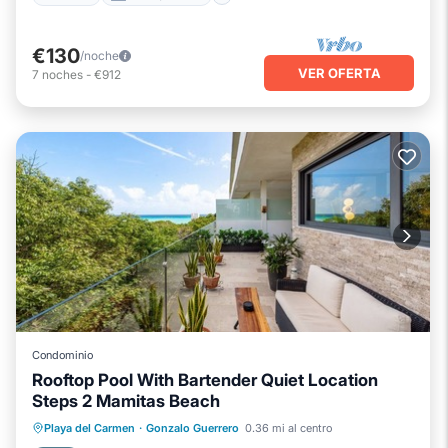
€130
/noche
VER OFERTA
7
noches
-
€912
Condominio
Rooftop Pool With Bartender Quiet Location
Steps 2 Mamitas Beach
Frente al mar
Bañera de hidromasaje
Playa del Carmen
·
Gonzalo Guerrero
0.36 mi al centro