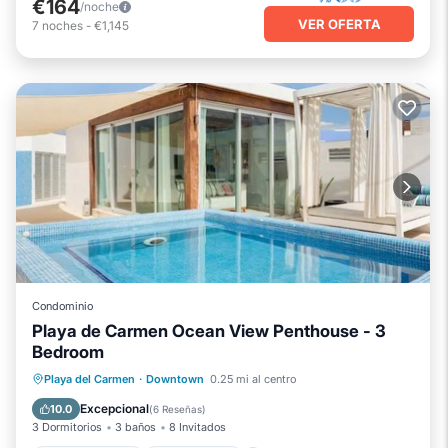
€164
/noche
VER OFERTA
7
noches
-
€1,145
Condominio
Playa de Carmen Ocean View Penthouse - 3
Bedroom
Piscina privada
Frente al mar
Playa del Carmen
·
Downtown
0.25 mi al centro
Piscina
Vista al mar
Excepcional
10.0
(
6 Reseñas
)
3 Dormitorios
3 baños
8 Invitados