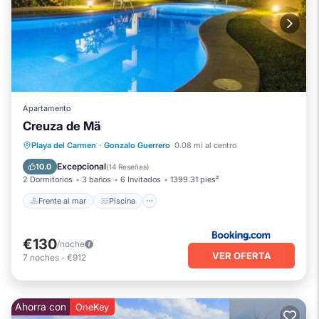
Apartamento
Creuza de Mä
Frente al mar
Piscina
Vista al mar
Playa del Carmen
·
Gonzalo Guerrero
0.08 mi al centro
Balcón/Terraza
Excepcional
10.0
(
14 Reseñas
)
2 Dormitorios
3 baños
6 Invitados
1399.31 pies²
Frente al mar
Piscina
€130
/noche
VER OFERTA
7
noches
-
€912
Ahorra con
OneKey