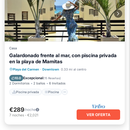
Casa
Galardonado frente al mar, con piscina privada
en la playa de Mamitas
Piscina privada
Piscina
Playa del Carmen
·
Downtown
0.33 mi al centro
Vista al mar
Balcón/Terraza
Excepcional
10.0
(
15 Reseñas
)
2 Dormitorios
2 baños
6 Invitados
Piscina privada
Piscina
€289
/noche
VER OFERTA
7
noches
-
€2,021