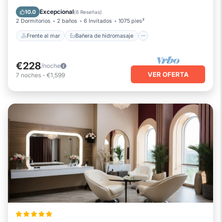
Piscina
Vista al mar
Excepcional
10.0
(
6 Reseñas
)
2 Dormitorios
2 baños
6 Invitados
1075 pies²
Frente al mar
Bañera de hidromasaje
€228
/noche
VER OFERTA
7
noches
-
€1,599