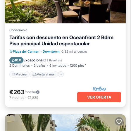
Condominio
Tarifas con descuento en Oceanfront 2 Bdrm
Piso principal Unidad espectacular
Piscina
Vista al mar
Playa del Carmen
·
Downtown
0.32 mi al centro
Balcón/Terraza
Vistas
Excepcional
10.0
(
23 Reseñas
)
2 Dormitorios
2 baños
6 Invitados
1200 pies²
Piscina
Vista al mar
€263
/noche
VER OFERTA
7
noches
-
€1,839