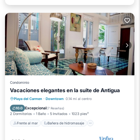
Condominio
Vacaciones elegantes en la suite de Antigua
Frente al mar
Bañera de hidromasaje
Playa del Carmen
·
Downtown
0.14 mi al centro
Piscina
Vista al mar
Excepcional
10.0
(
7 Reseñas
)
2 Dormitorios
1 Baño
5 Invitados
1023 pies²
Frente al mar
Bañera de hidromasaje