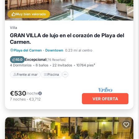
Muy bien valorado
Villa
GRAN VILLA de lujo en el corazón de Playa del
Carmen.
Frente al mar
Piscina
Vista al mar
Playa del Carmen
·
Downtown
0.23 mi al centro
Balcón/Terraza
Excepcional
10.0
(
76 Reseñas
)
4 Dormitorios
6 baños
22 Invitados
10764 pies²
Frente al mar
Piscina
€530
/noche
VER OFERTA
7
noches
-
€3,712