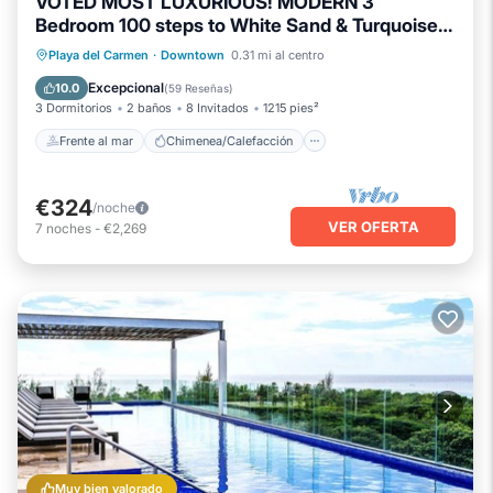
VOTED MOST LUXURIOUS! MODERN 3
Bedroom 100 steps to White Sand & Turquoise
Water
Frente al mar
Chimenea/Calefacción
Playa del Carmen
·
Downtown
0.31 mi al centro
Piscina
Vista al mar
Excepcional
10.0
(
59 Reseñas
)
3 Dormitorios
2 baños
8 Invitados
1215 pies²
Frente al mar
Chimenea/Calefacción
€324
/noche
VER OFERTA
7
noches
-
€2,269
Muy bien valorado