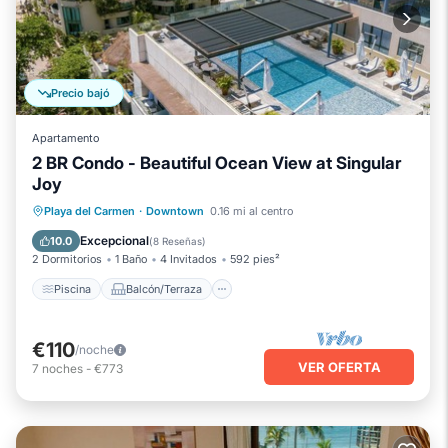
Precio bajó
Apartamento
2 BR Condo - Beautiful Ocean View at Singular
Joy
Piscina
Balcón/Terraza
Cocina
Playa del Carmen
·
Downtown
0.16 mi al centro
Internet
Excepcional
10.0
(
8 Reseñas
)
2 Dormitorios
1 Baño
4 Invitados
592 pies²
Piscina
Balcón/Terraza
€110
/noche
VER OFERTA
7
noches
-
€773