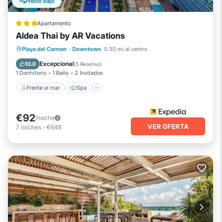
Precio bajó
Apartamento
Aldea Thai by AR Vacations
Frente al mar
Spa
Piscina
Playa del Carmen
·
Downtown
0.30 mi al centro
Vista al mar
Excepcional
10.0
(
5 Reseñas
)
1 Dormitorio
1 Baño
2 Invitados
Frente al mar
Spa
€92
/noche
VER OFERTA
7
noches
-
€646