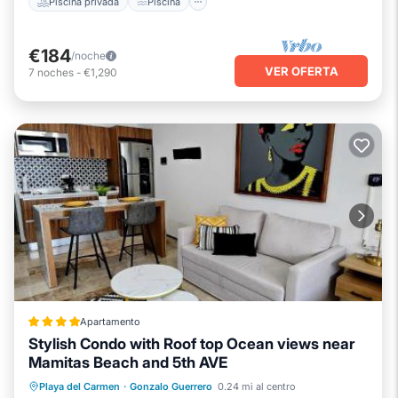
Piscina privada
Piscina
€184
/noche
VER OFERTA
7
noches
-
€1,290
Apartamento
Stylish Condo with Roof top Ocean views near
Mamitas Beach and 5th AVE
Frente al mar
Piscina
Vista al mar
Playa del Carmen
·
Gonzalo Guerrero
0.24 mi al centro