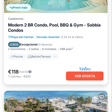
Precio bajó
Condominio
Modern 2 BR Condo, Pool, BBQ & Gym - Sabbia
Condos
Piscina
Balcón/Terraza
Cocina
Playa del Carmen
·
Gonzalo Guerrero
0.22 mi al centro
Aparcamiento
Excepcional
10.0
(
10 Reseñas
)
2 Dormitorios
2 baños
6 Invitados
1146 pies²
Piscina
Balcón/Terraza
€118
/noche
VER OFERTA
7
noches
-
€825