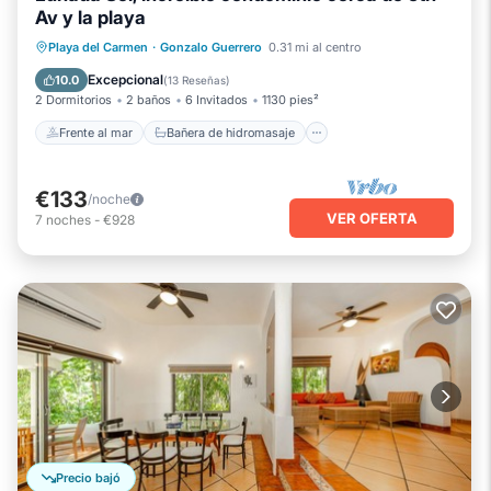
Av y la playa
Frente al mar
Bañera de hidromasaje
Playa del Carmen
·
Gonzalo Guerrero
0.31 mi al centro
Piscina
Vista al mar
Excepcional
10.0
(
13 Reseñas
)
2 Dormitorios
2 baños
6 Invitados
1130 pies²
Frente al mar
Bañera de hidromasaje
€133
/noche
VER OFERTA
7
noches
-
€928
Precio bajó