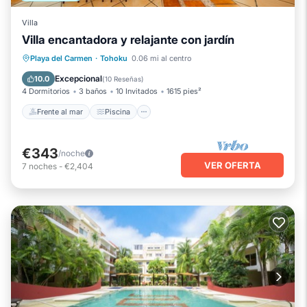
Villa
Villa encantadora y relajante con jardín
Frente al mar
Piscina
Vista al mar
Playa del Carmen
·
Tohoku
0.06 mi al centro
Balcón/Terraza
Excepcional
10.0
(
10 Reseñas
)
4 Dormitorios
3 baños
10 Invitados
1615 pies²
Frente al mar
Piscina
€343
/noche
VER OFERTA
7
noches
-
€2,404