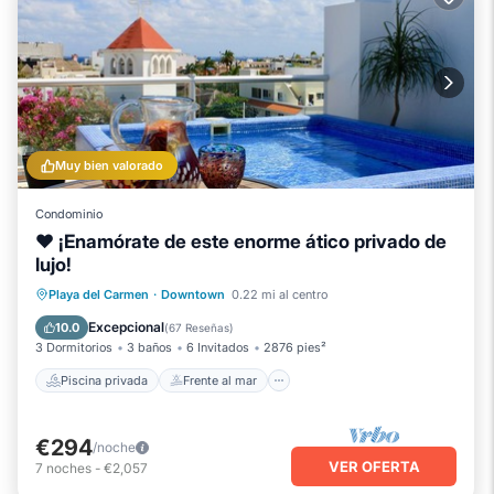
Muy bien valorado
Condominio
❤️ ¡Enamórate de este enorme ático privado de
lujo!
Piscina privada
Frente al mar
Playa del Carmen
·
Downtown
0.22 mi al centro
Piscina
Vista al mar
Excepcional
10.0
(
67 Reseñas
)
3 Dormitorios
3 baños
6 Invitados
2876 pies²
Piscina privada
Frente al mar
€294
/noche
VER OFERTA
7
noches
-
€2,057