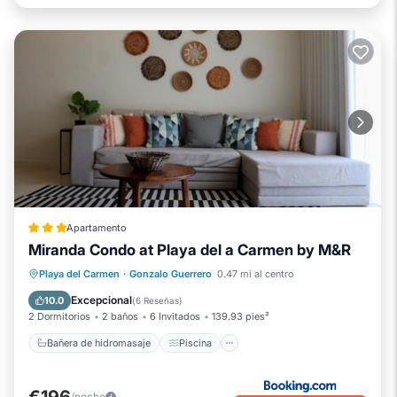
Apartamento
Miranda Condo at Playa del a Carmen by M&R
Bañera de hidromasaje
Piscina
Playa del Carmen
·
Gonzalo Guerrero
0.47 mi al centro
Balcón/Terraza
Cocina
Excepcional
10.0
(
6 Reseñas
)
2 Dormitorios
2 baños
6 Invitados
139.93 pies²
Bañera de hidromasaje
Piscina
€196
/noche