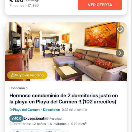
VER OFERTA
7
noches
-
€1,369
Muy bien valorado
Condominio
Hermoso condominio de 2 dormitorios justo en
la playa en Playa del Carmen !! (102 arrecifes)
Piscina privada
Piscina
Playa del Carmen
·
Downtown
0.31 mi al centro
Vista al mar
Balcón/Terraza
Excepcional
10.0
(
66 Reseñas
)
2 Dormitorios
2 baños
6 Invitados
1270 pies²