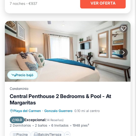
VER OFERTA
7
noches
-
€937
Precio bajó
Condominio
Central Penthouse 2 Bedrooms & Pool - At
Margaritas
Piscina
Balcón/Terraza
Cocina
Playa del Carmen
·
Gonzalo Guerrero
0.10 mi al centro
Aparcamiento
Excepcional
10.0
(
14 Reseñas
)
2 Dormitorios
2 baños
6 Invitados
1948 pies²
Piscina
Balcón/Terraza