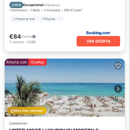
Balcón/Terraza
Excepcional
10.0
(
4 Reseñas
)
1 Dormitorio
1 Baño
3 Invitados
516.67 pies²
Frente al mar
Piscina
€84
/noche
VER OFERTA
7
noches
-
€586
Ahorra con
OneKey
Muy bien valorado
Condominio