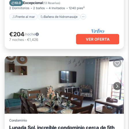
Chimenea/Calefacción
Piscina
Excepcional
10.0
(
13 Reseñas
)
2 Dormitorios
2 baños
4 Invitados
1240 pies²
Frente al mar
Bañera de hidromasaje
€204
/noche
VER OFERTA
7
noches
-
€1,426
Condominio
Lunada Sol, increíble condominio cerca de 5th