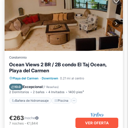
Condominio
Ocean Views 2 BR / 2B condo El Taj Ocean,
Playa del Carmen
Bañera de hidromasaje
Piscina
Playa del Carmen
·
Downtown
0.21 mi al centro
Vista al mar
Balcón/Terraza
Excepcional
10.0
(
7 Reseñas
)
2 Dormitorios
2 baños
4 Invitados
1400 pies²
Bañera de hidromasaje
Piscina
€263
/noche
VER OFERTA
7
noches
-
€1,844