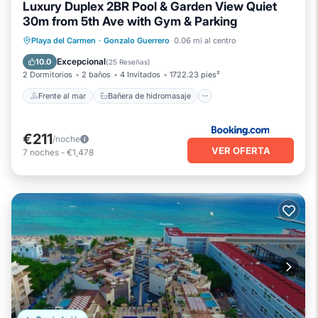
Luxury Duplex 2BR Pool & Garden View Quiet
30m from 5th Ave with Gym & Parking
Frente al mar
Bañera de hidromasaje
Playa del Carmen
·
Gonzalo Guerrero
0.06 mi al centro
Chimenea/Calefacción
Piscina
Excepcional
10.0
(
25 Reseñas
)
2 Dormitorios
2 baños
4 Invitados
1722.23 pies²
Frente al mar
Bañera de hidromasaje
€211
/noche
VER OFERTA
7
noches
-
€1,478