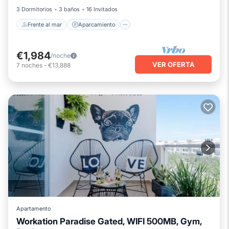
3 Dormitorios
3 baños
16 Invitados
Frente al mar
Aparcamiento
€1,984
/noche
VER OFERTA
7
noches
-
€13,888
Apartamento
Workation Paradise Gated, WIFI 500MB, Gym,