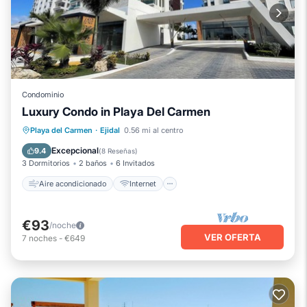
Condominio
Luxury Condo in Playa Del Carmen
Aire acondicionado
Internet
Playa del Carmen
·
Ejidal
0.56 mi al centro
Apto para niños
Lavandería
Excepcional
9.4
(
8 Reseñas
)
3 Dormitorios
2 baños
6 Invitados
Aire acondicionado
Internet
€93
/noche
VER OFERTA
7
noches
-
€649