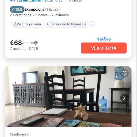
Piscina privada
Bañera de hidromasaje
Playa del Carmen
·
Ejidal
0.83 mi al centro
Aparcamiento
Piscina
Excepcional
10.0
(
1 Revisar
)
2 Dormitorios
2 baños
7 Invitados
Piscina privada
Bañera de hidromasaje
€68
/noche
VER OFERTA
7
noches
-
€476
Condominio