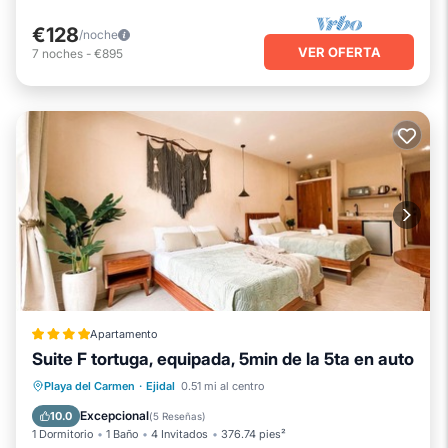
€128
/noche
VER OFERTA
7
noches
-
€895
Apartamento
Suite F tortuga, equipada, 5min de la 5ta en auto
Piscina
Aire acondicionado
Internet
Playa del Carmen
·
Ejidal
0.51 mi al centro
Apto para niños
Excepcional
10.0
(
5 Reseñas
)
1 Dormitorio
1 Baño
4 Invitados
376.74 pies²