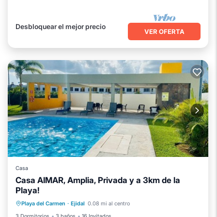
Desbloquear el mejor precio
VER OFERTA
Casa
Casa AIMAR, Amplia, Privada y a 3km de la
Playa!
Frente al mar
Aparcamiento
Piscina
Playa del Carmen
·
Ejidal
0.08 mi al centro
Vista al mar
3 Dormitorios
3 baños
16 Invitados