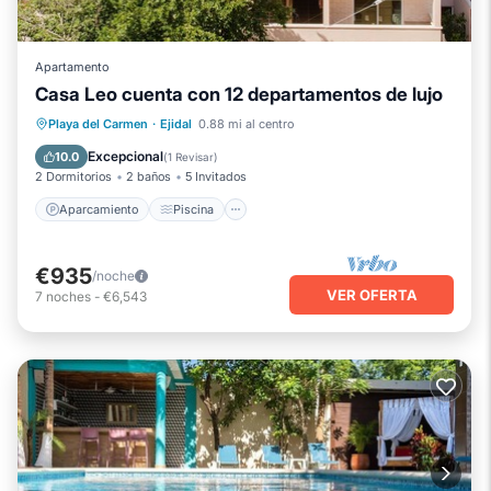
Apartamento
Casa Leo cuenta con 12 departamentos de lujo
Aparcamiento
Piscina
Vista al mar
Playa del Carmen
·
Ejidal
0.88 mi al centro
Balcón/Terraza
Excepcional
10.0
(
1 Revisar
)
2 Dormitorios
2 baños
5 Invitados
Aparcamiento
Piscina
€935
/noche
VER OFERTA
7
noches
-
€6,543