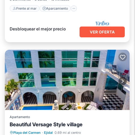
Frente al mar
Aparcamiento
Desbloquear el mejor precio
VER OFERTA
Apartamento
Beautiful Versage Style village
Frente al mar
Aparcamiento
Piscina
Playa del Carmen
·
Ejidal
0.69 mi al centro
Vista al mar