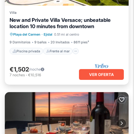
Villa
New and Private Villa Versace; unbeatable
location 10 minutes from downtown
Piscina privada
Frente al mar
Playa del Carmen
·
Ejidal
0.51 mi al centro
Bañera de hidromasaje
Piscina
9 Dormitorios
9 baños
20 Invitados
8611 pies²
Piscina privada
Frente al mar
€1,502
/noche
VER OFERTA
7
noches
-
€10,516