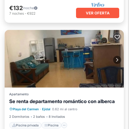
€132
/noche
VER OFERTA
7
noches
-
€922
Apartamento
Se renta departamento romántico con alberca
Piscina privada
Piscina
Internet
Playa del Carmen
·
Ejidal
0.62 mi al centro
Se admiten mascotas
2 Dormitorios
2 baños
8 Invitados
Piscina privada
Piscina