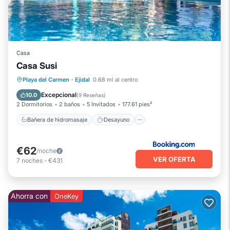
Casa
Casa Susi
Bañera de hidromasaje
Desayuno
Playa del Carmen
·
Ejidal
0.68 mi al centro
Aparcamiento
Piscina
Excepcional
10.0
(
9 Reseñas
)
2 Dormitorios
2 baños
5 Invitados
177.61 pies²
Bañera de hidromasaje
Desayuno
€62
/noche
VER OFERTA
7
noches
-
€431
Ahorra con
OneKey