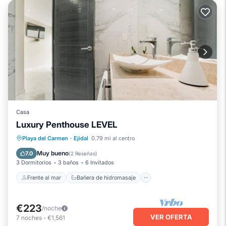
Casa
Luxury Penthouse LEVEL
Frente al mar
Bañera de hidromasaje
Playa del Carmen
·
Ejidal
0.79 mi al centro
Aparcamiento
Piscina
Muy bueno
7.0
(
2 Reseñas
)
3 Dormitorios
3 baños
6 Invitados
Frente al mar
Bañera de hidromasaje
€223
/noche
VER OFERTA
7
noches
-
€1,561