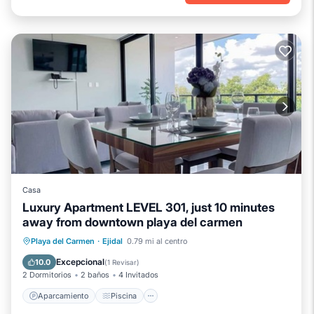
Casa
Luxury Apartment LEVEL 301, just 10 minutes
away from downtown playa del carmen
Aparcamiento
Piscina
Vista al mar
Playa del Carmen
·
Ejidal
0.79 mi al centro
Balcón/Terraza
Excepcional
10.0
(
1 Revisar
)
2 Dormitorios
2 baños
4 Invitados
Aparcamiento
Piscina