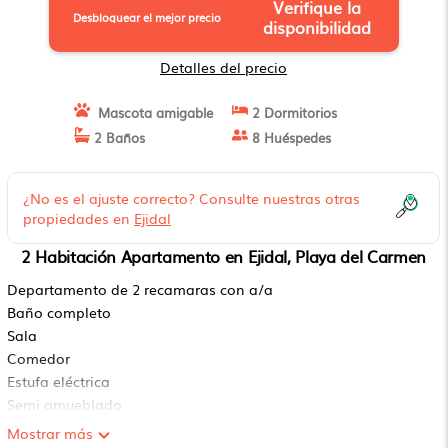
Verifique la
Desbloquear el mejor precio
disponibilidad
Detalles del precio
Mascota amigable
2 Dormitorios
2 Baños
8 Huéspedes
¿No es el ajuste correcto? Consulte nuestras otras
propiedades en
Ejidal
2 Habitación Apartamento en Ejidal, Playa del Carmen
Departamento de 2 recamaras con a/a
Baño completo
Sala
Comedor
Estufa eléctrica
Semi amueblado
3 camas matrimoniales
Mostrar más