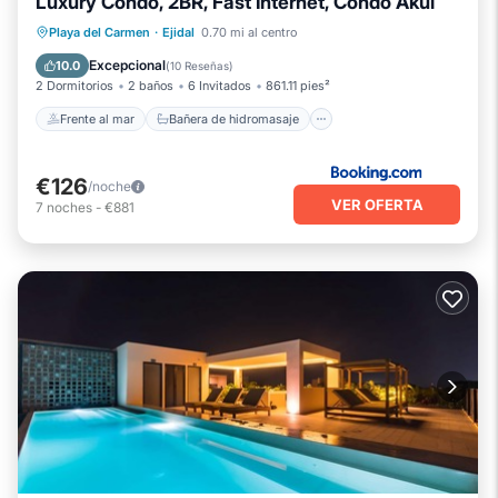
Luxury Condo, 2BR, Fast Internet, Condo Akul
Frente al mar
Bañera de hidromasaje
Playa del Carmen
·
Ejidal
0.70 mi al centro
Desayuno
Aparcamiento
Excepcional
10.0
(
10 Reseñas
)
2 Dormitorios
2 baños
6 Invitados
861.11 pies²
Frente al mar
Bañera de hidromasaje
€126
/noche
VER OFERTA
7
noches
-
€881