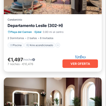
Condominio
Departamento Leslie (302-H)
Piscina
Aire acondicionado
Internet
Playa del Carmen
·
Ejidal
0.80 mi al centro
Apto para niños
2 Dormitorios
2 baños
6 Invitados
Piscina
Aire acondicionado
€1,497
/noche
VER OFERTA
7
noches
-
€10,476