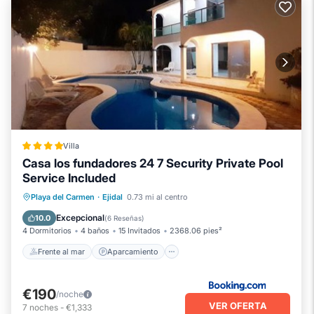
Villa
Casa los fundadores 24 7 Security Private Pool
Service Included
Frente al mar
Aparcamiento
Piscina
Playa del Carmen
·
Ejidal
0.73 mi al centro
Vista al mar
Excepcional
10.0
(
6 Reseñas
)
4 Dormitorios
4 baños
15 Invitados
2368.06 pies²
Frente al mar
Aparcamiento
€190
/noche
VER OFERTA
7
noches
-
€1,333