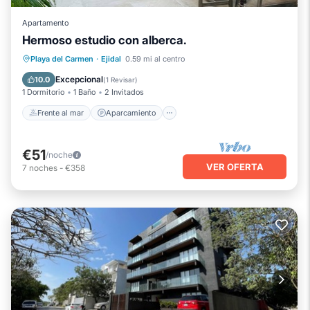
Apartamento
Hermoso estudio con alberca.
Frente al mar
Aparcamiento
Piscina
Playa del Carmen
·
Ejidal
0.59 mi al centro
Vista al mar
Excepcional
10.0
(
1 Revisar
)
1 Dormitorio
1 Baño
2 Invitados
Frente al mar
Aparcamiento
€51
/noche
VER OFERTA
7
noches
-
€358