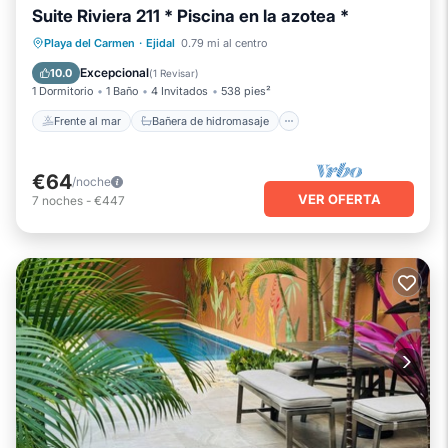
Suite Riviera 211 * Piscina en la azotea *
Frente al mar
Bañera de hidromasaje
Playa del Carmen
·
Ejidal
0.79 mi al centro
Aparcamiento
Piscina
Excepcional
10.0
(
1 Revisar
)
1 Dormitorio
1 Baño
4 Invitados
538 pies²
Frente al mar
Bañera de hidromasaje
€64
/noche
VER OFERTA
7
noches
-
€447