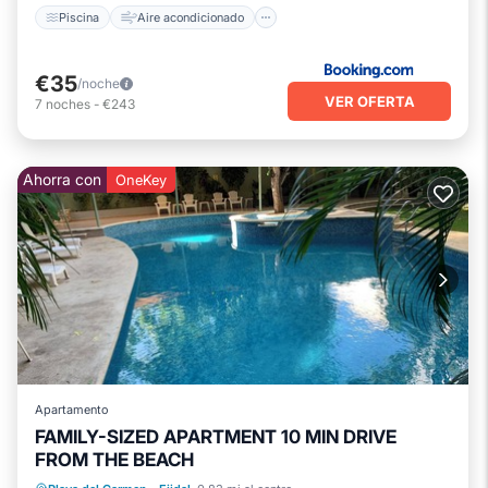
Piscina
Aire acondicionado
€35
/noche
VER OFERTA
7
noches
-
€243
Ahorra con
OneKey
Apartamento
FAMILY-SIZED APARTMENT 10 MIN DRIVE
FROM THE BEACH