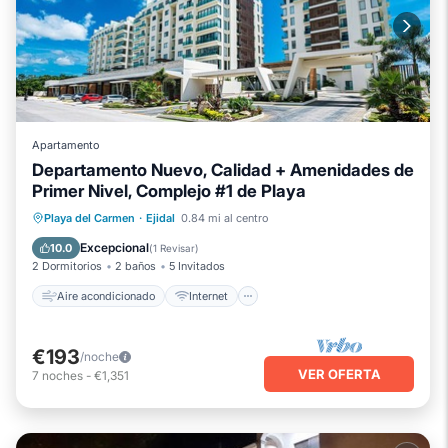
Apartamento
Departamento Nuevo, Calidad + Amenidades de
Primer Nivel, Complejo #1 de Playa
Aire acondicionado
Internet
Playa del Carmen
·
Ejidal
0.84 mi al centro
Apto para niños
Lavandería
Excepcional
10.0
(
1 Revisar
)
2 Dormitorios
2 baños
5 Invitados
Aire acondicionado
Internet
€193
/noche
VER OFERTA
7
noches
-
€1,351