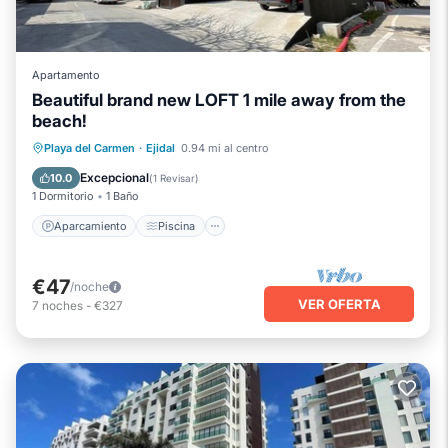
Apartamento
Beautiful brand new LOFT 1 mile away from the
beach!
Aparcamiento
Piscina
Playa del Carmen
·
Ejidal
0.94 mi al centro
Balcón/Terraza
Cocina
Excepcional
10.0
(
1 Revisar
)
1 Dormitorio
1 Baño
Aparcamiento
Piscina
€47
/noche
VER OFERTA
7
noches
-
€327