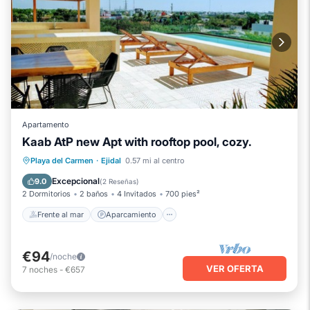
Apartamento
Kaab AtP new Apt with rooftop pool, cozy.
Frente al mar
Aparcamiento
Piscina
Playa del Carmen
·
Ejidal
0.57 mi al centro
Vista al mar
Excepcional
9.0
(
2 Reseñas
)
2 Dormitorios
2 baños
4 Invitados
700 pies²
Frente al mar
Aparcamiento
€94
/noche
VER OFERTA
7
noches
-
€657