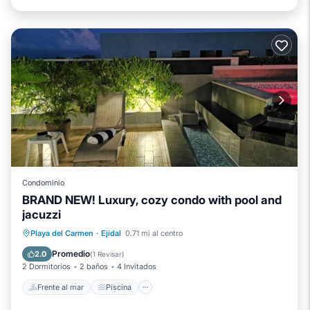
Condominio
BRAND NEW! Luxury, cozy condo with pool and
jacuzzi
Frente al mar
Piscina
Vista al mar
Playa del Carmen
·
Ejidal
0.71 mi al centro
Balcón/Terraza
Promedio
2.0
(
1 Revisar
)
2 Dormitorios
2 baños
4 Invitados
Frente al mar
Piscina