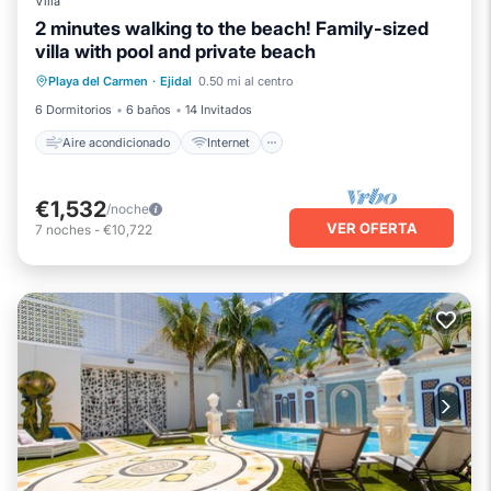
Villa
2 minutes walking to the beach! Family-sized
villa with pool and private beach
Aire acondicionado
Internet
Playa del Carmen
·
Ejidal
0.50 mi al centro
Se admiten mascotas
Apto para niños
6 Dormitorios
6 baños
14 Invitados
Aire acondicionado
Internet
€1,532
/noche
VER OFERTA
7
noches
-
€10,722