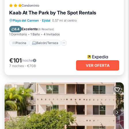
Condominio
Kaab At The Park by The Spot Rentals
Piscina
Balcón/Terraza
Cocina
Playa del Carmen
·
Ejidal
0.57 mi al centro
Aire acondicionado
Excelente
8.4
(
6 Reseñas
)
1 Dormitorio
1 Baño
4 Invitados
Piscina
Balcón/Terraza
€101
/noche
VER OFERTA
7
noches
-
€708