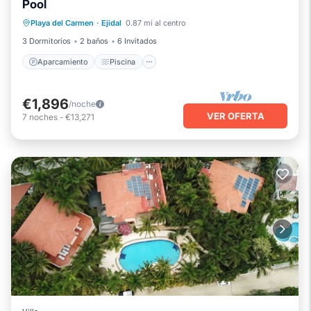
Pool
Aparcamiento
Piscina
Vista al mar
Playa del Carmen
·
Ejidal
0.87 mi al centro
Balcón/Terraza
3 Dormitorios
2 baños
6 Invitados
Aparcamiento
Piscina
€1,896
/noche
VER OFERTA
7
noches
-
€13,271