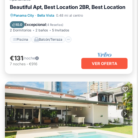
Beautiful Apt, Best Location 2BR, Best Location
Piscina
Balcón/Terraza
Cocina
Panama City
·
Bella Vista
0.48 mi al centro
Aire acondicionado
Excepcional
10.0
(
4 Reseñas
)
2 Dormitorios
2 baños
5 Invitados
Piscina
Balcón/Terraza
€131
/noche
VER OFERTA
7
noches
-
€916