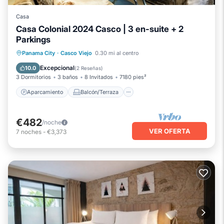
Casa
Casa Colonial 2024 Casco | 3 en-suite + 2
Parkings
Aparcamiento
Balcón/Terraza
Panama City
·
Casco Viejo
0.30 mi al centro
Cocina
Aire acondicionado
Excepcional
10.0
(
2 Reseñas
)
3 Dormitorios
3 baños
8 Invitados
7180 pies²
Aparcamiento
Balcón/Terraza
€482
/noche
VER OFERTA
7
noches
-
€3,373