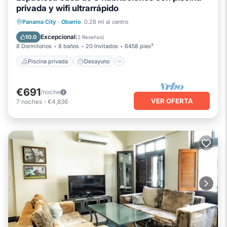
privada y wifi ultrarrápido
Piscina privada
Desayuno
Panama City
·
Obarrio
0.28 mi al centro
Aparcamiento
Piscina
Excepcional
10.0
(
2 Reseñas
)
8 Dormitorios
8 baños
20 Invitados
6458 pies²
Piscina privada
Desayuno
€691
/noche
VER OFERTA
7
noches
-
€4,836