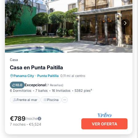
Casa
Casa en Punta Paitilla
Frente al mar
Piscina
Vista al mar
Panama City
·
Punta Paitilla
0.11 mi al centro
Balcón/Terraza
Excepcional
10.0
(
7 Reseñas
)
6 Dormitorios
7 baños
16 Invitados
5382 pies²
Frente al mar
Piscina
€789
/noche
VER OFERTA
7
noches
-
€5,524