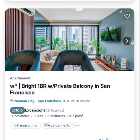
Apartamento
w* | Bright 1BR w/Private Balcony in San
Francisco
Frente al mar
Aparcamiento
Piscina
Panama City
·
San Francisco
0.30 mi al centro
Vista al mar
Excepcional
10.0
(
3 Reseñas
)
1 Dormitorio
1 Baño
2 Invitados
517 pies²
Frente al mar
Aparcamiento