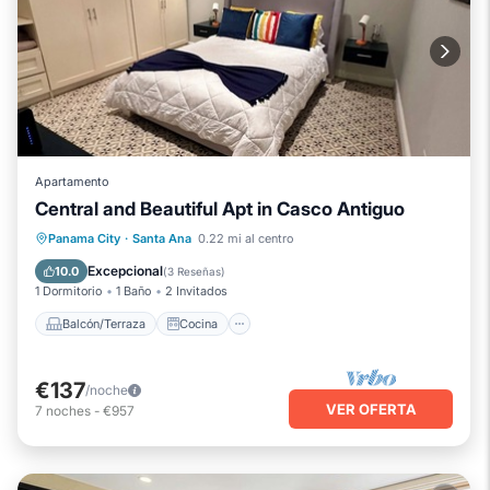
Apartamento
Central and Beautiful Apt in Casco Antiguo
Balcón/Terraza
Cocina
Panama City
·
Santa Ana
0.22 mi al centro
Aire acondicionado
Internet
Excepcional
10.0
(
3 Reseñas
)
1 Dormitorio
1 Baño
2 Invitados
Balcón/Terraza
Cocina
€137
/noche
VER OFERTA
7
noches
-
€957