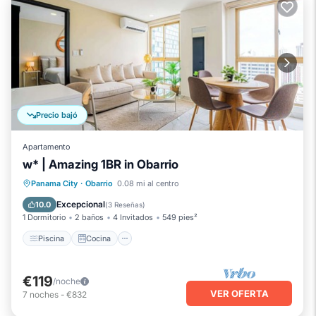
Precio bajó
Apartamento
w* | Amazing 1BR in Obarrio
Piscina
Cocina
Aire acondicionado
Panama City
·
Obarrio
0.08 mi al centro
Internet
Excepcional
10.0
(
3 Reseñas
)
1 Dormitorio
2 baños
4 Invitados
549 pies²
Piscina
Cocina
€119
/noche
VER OFERTA
7
noches
-
€832