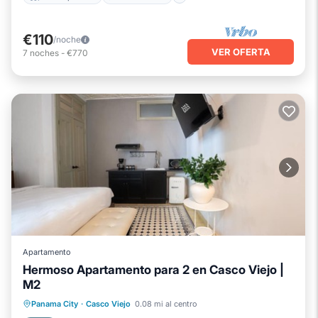
€110
/noche
VER OFERTA
7
noches
-
€770
Apartamento
Hermoso Apartamento para 2 en Casco Viejo |
M2
Balcón/Terraza
Cocina
Panama City
·
Casco Viejo
0.08 mi al centro