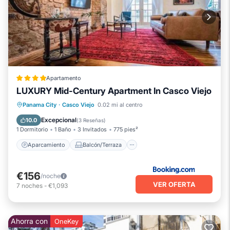
Apartamento
LUXURY Mid-Century Apartment In Casco Viejo
Aparcamiento
Balcón/Terraza
Panama City
·
Casco Viejo
0.02 mi al centro
Aire acondicionado
Internet
Excepcional
10.0
(
3 Reseñas
)
1 Dormitorio
1 Baño
3 Invitados
775 pies²
Aparcamiento
Balcón/Terraza
€156
/noche
VER OFERTA
7
noches
-
€1,093
Ahorra con
OneKey