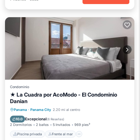
Condominio
★ La Cuadra por AcoModo - El Condominio
Danian
Piscina privada
Frente al mar
Panama
·
Panama City
2.20 mi al centro
Aparcamiento
Piscina
Excepcional
10.0
(
6 Reseñas
)
2 Dormitorios
2 baños
5 Invitados
969 pies²
Piscina privada
Frente al mar