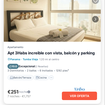
Apartamento
Apt 3Habs increible con vista, balcón y parking
Balcón/Terraza
Cocina
Panama
·
Tumba Vieja
1.20 mi al centro
Aire acondicionado
Internet
Excepcional
10.0
(
2 Reseñas
)
3 Dormitorios
2 baños
6 Invitados
1292 pies²
Balcón/Terraza
Cocina
€251
/noche
VER OFERTA
7
noches
-
€1,757