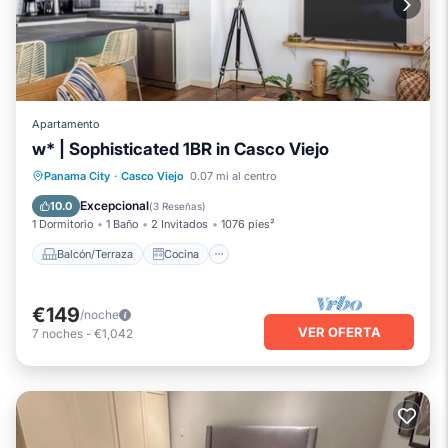
Apartamento
w* | Sophisticated 1BR in Casco Viejo
Balcón/Terraza
Cocina
Panama City
·
Casco Viejo
0.07 mi al centro
Aire acondicionado
Internet
Excepcional
10.0
(
3 Reseñas
)
1 Dormitorio
1 Baño
2 Invitados
1076 pies²
Balcón/Terraza
Cocina
€149
/noche
VER OFERTA
7
noches
-
€1,042