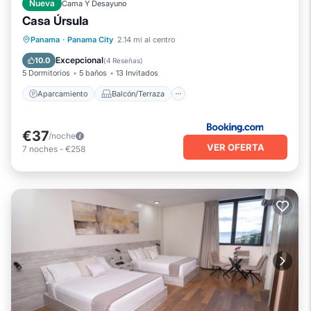
Nueva
Cama Y Desayuno
Casa Úrsula
Aparcamiento
Balcón/Terraza
Panama
·
Panama City
2.14 mi al centro
Vistas
Aire acondicionado
Excepcional
10.0
(
4 Reseñas
)
5 Dormitorios
5 baños
13 Invitados
Aparcamiento
Balcón/Terraza
€37
/noche
VER OFERTA
7
noches
-
€258