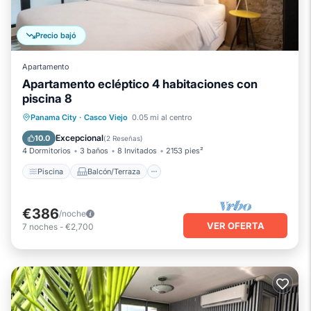
Precio bajó
Apartamento
Apartamento ecléptico 4 habitaciones con
piscina 8
Piscina
Balcón/Terraza
Cocina
Panama City
·
Casco Viejo
0.05 mi al centro
Aire acondicionado
Excepcional
10.0
(
2 Reseñas
)
4 Dormitorios
3 baños
8 Invitados
2153 pies²
Piscina
Balcón/Terraza
€386
/noche
VER OFERTA
7
noches
-
€2,700