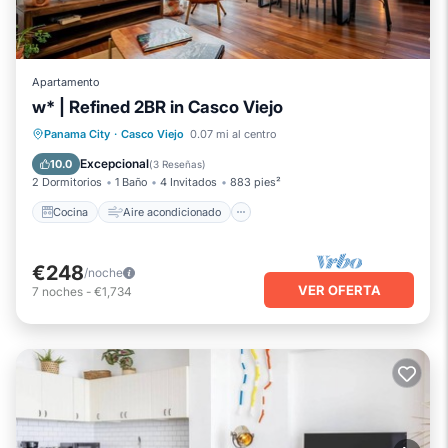
Apartamento
w* | Refined 2BR in Casco Viejo
Cocina
Aire acondicionado
Internet
Panama City
·
Casco Viejo
0.07 mi al centro
Accesible en silla de ruedas
Excepcional
10.0
(
3 Reseñas
)
2 Dormitorios
1 Baño
4 Invitados
883 pies²
Cocina
Aire acondicionado
€248
/noche
VER OFERTA
7
noches
-
€1,734