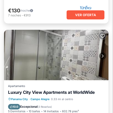
€130
/noche
VER OFERTA
7
noches
-
€913
Apartamento
Luxury City View Apartments at WorldWide
Aparcamiento
Piscina
Panama City
·
Campo Alegre
0.33 mi al centro
Balcón/Terraza
Aire acondicionado
Excepcional
10.0
(
3 Reseñas
)
5 Dormitorios
10 baños
14 Invitados
602.78 pies²