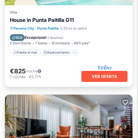
Villa
House in Punta Paitilla G11
Frente al mar
Aparcamiento
Piscina
Panama City
·
Punta Paitilla
0.25 mi al centro
Vista al mar
Excepcional
10.0
(
3 Reseñas
)
5 Dormitorios
7 baños
15 Invitados
8611 pies²
Frente al mar
Aparcamiento
€825
/noche
VER OFERTA
7
noches
-
€5,775