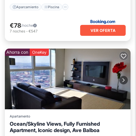
Aparcamiento
Piscina
€78
/noche
VER OFERTA
7
noches
-
€547
Ahorra con
OneKey
Apartamento
Ocean/Skyline Views, Fully Furnished
Apartment, Iconic design, Ave Balboa