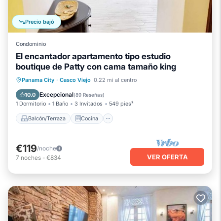
Precio bajó
Condominio
El encantador apartamento tipo estudio
boutique de Patty con cama tamaño king
Balcón/Terraza
Cocina
Panama City
·
Casco Viejo
0.22 mi al centro
Aire acondicionado
Internet
Excepcional
10.0
(
89 Reseñas
)
1 Dormitorio
1 Baño
3 Invitados
549 pies²
Balcón/Terraza
Cocina
€119
/noche
VER OFERTA
7
noches
-
€834