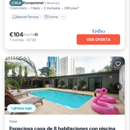
Aire acondicionado
Internet
Excepcional
10.0
(
3 Reseñas
)
1 Dormitorio
1 Baño
2 Invitados
269 pies²
Balcón/Terraza
Cocina
€104
/noche
VER OFERTA
7
noches
-
€729
Precio bajó
Casa
Espaciosa casa de 8 habitaciones con piscina