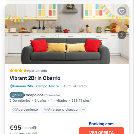
Apartamento
Vibrant 2Br In Obarrio
Aparcamiento
Aire acondicionado
Panama City
·
Campo Alegre
0.43 mi al centro
Internet
Se admiten mascotas
Excepcional
10.0
(
3 Reseñas
)
2 Dormitorios
2 baños
4 Invitados
968.75 pies²
Aparcamiento
Aire acondicionado
€95
/noche
VER OFERTA
7
noches
-
€668