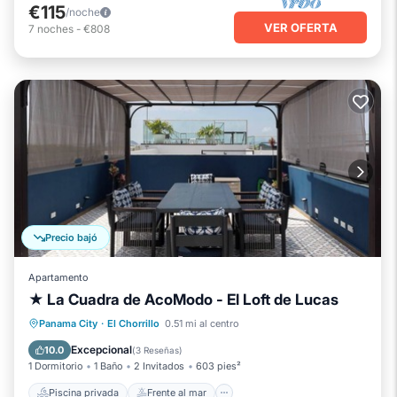
€115
/noche
VER OFERTA
7
noches
-
€808
Precio bajó
Apartamento
★ La Cuadra de AcoModo - El Loft de Lucas
Piscina privada
Frente al mar
Panama City
·
El Chorrillo
0.51 mi al centro
Aparcamiento
Piscina
Excepcional
10.0
(
3 Reseñas
)
1 Dormitorio
1 Baño
2 Invitados
603 pies²
Piscina privada
Frente al mar