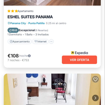
Apartamento
ESHEL SUITES PANAMA
Aparcamiento
Internet
Panama City
·
Punta Paitilla
0.25 mi al centro
Apto para niños
Bar
Excepcional
10.0
(
9 Reseñas
)
1 Dormitorio
1 Baño
3 Invitados
Aparcamiento
Internet
€108
/noche
VER OFERTA
7
noches
-
€753