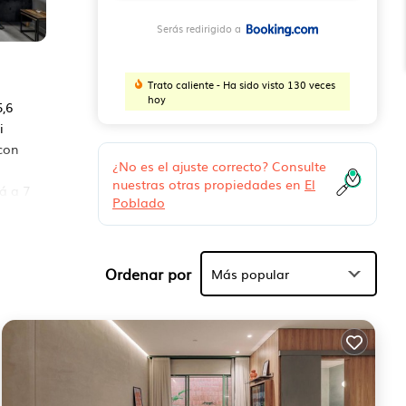
Serás redirigido a
Trato caliente - Ha sido visto 130 veces
hoy
5,6
i
con
¿No es el ajuste correcto? Consulte
nuestras otras propiedades en
El
á a 7
Poblado
dad.
Ordenar por
Más popular
iedad
e