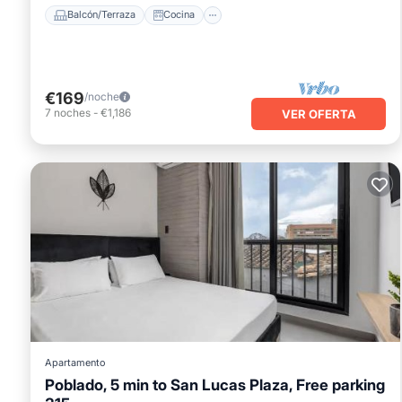
Balcón/Terraza
Cocina
€169
/noche
7
noches
-
€1,186
VER OFERTA
Apartamento
Poblado, 5 min to San Lucas Plaza, Free parking