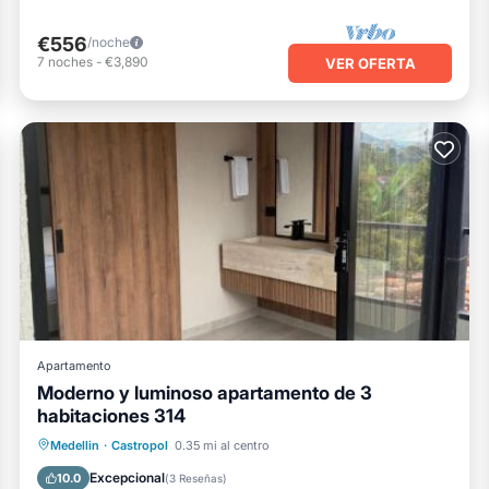
€556
/noche
7
noches
-
€3,890
VER OFERTA
Apartamento
Moderno y luminoso apartamento de 3
habitaciones 314
Frente al mar
Aparcamiento
Medellin
·
Castropol
0.35 mi al centro
Vista al mar
Balcón/Terraza
Excepcional
10.0
(
3 Reseñas
)