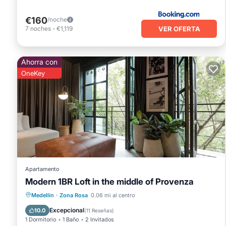
€160
/noche
VER OFERTA
7
noches
-
€1,119
Ahorra con
OneKey
Apartamento
Modern 1BR Loft in the middle of Provenza
Balcón/Terraza
Cocina
Medellin
·
Zona Rosa
0.06 mi al centro
Aire acondicionado
Internet
Excepcional
10.0
(
11 Reseñas
)
1 Dormitorio
1 Baño
2 Invitados