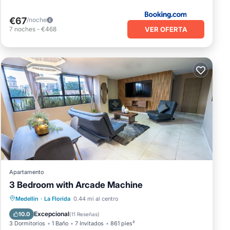
€67
/noche
VER OFERTA
7
noches
-
€468
Apartamento
3 Bedroom with Arcade Machine
Desayuno
Aparcamiento
Cocina
Medellin
·
La Florida
0.44 mi al centro
Aire acondicionado
Excepcional
10.0
(
11 Reseñas
)
3 Dormitorios
1 Baño
7 Invitados
861 pies²