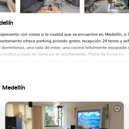
ellín
ojamiento con vistas a la ciudad que se encuentra en Medellín, a 
artamento ofrece parking privado gratis, recepción 24 horas y wif
 dormitorios, una sala de estar, una cocina totalmente equipada 
ay toallas y ropa de cama en el apartamento. Plaza de Toros La
reles está a 12 km. El aeropuerto (Aeropuerto Olaya Herrera) est
entra en Medellín.
 Medellín
 viajeros. Tiene varias comodidades que garantizarían su comodi
iento, Mascota amigable, y varios otros. Esta es una buena prop
je promedio de 10 . ¿Llegar a Medellín y necesitar un lugar para
uedarse en este Apartamento para su próxima visita, Seguramente t
rmitorios Apartamento Si desea obtener más información sobre este
ico, como son proporcionados por nuestro socio, Booking.com.