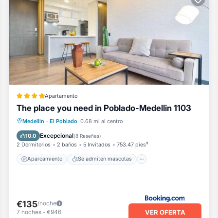
Apartamento
The place you need in Poblado-Medellin 1103
Aparcamiento
Se admiten mascotas
Medellin
·
El Poblado
0.68 mi al centro
Apto para niños
Seguridad/Protección
Excepcional
10.0
(
8 Reseñas
)
2 Dormitorios
2 baños
5 Invitados
753.47 pies²
Aparcamiento
Se admiten mascotas
€135
/noche
VER OFERTA
7
noches
-
€946