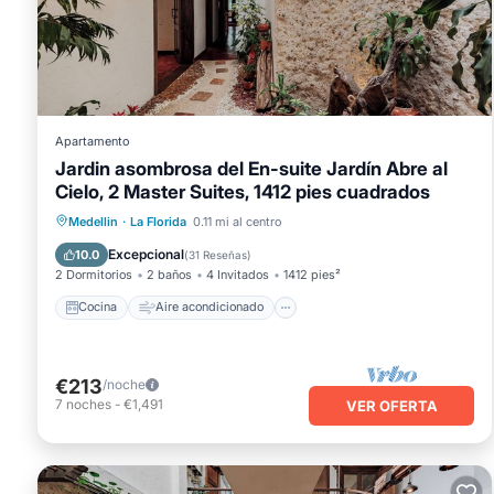
Este Poblado, 5 min to San Lucas Plaza, Free parking 315 en
enumerado a continuación. Tenga en cuenta que estos detall
to San Lucas Plaza, Free parking 315". Confiamos únicamente
tiene alguna preocupación sobre el información o precisión 
Apartamento
Número de licencia : 234623
Jardin asombrosa del En-suite Jardín Abre al
Cielo, 2 Master Suites, 1412 pies cuadrados
Cocina
Aire acondicionado
Internet
Medellin
·
La Florida
0.11 mi al centro
Apto para niños
Excepcional
10.0
(
31 Reseñas
)
2 Dormitorios
2 baños
4 Invitados
1412 pies²
Cocina
Aire acondicionado
€213
/noche
7
noches
-
€1,491
VER OFERTA