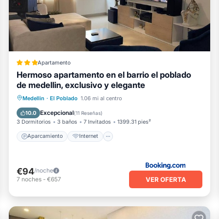
 Medellín está bien equipado y tiene todo Instalaciones que se ha
es fueron compartidos por Booking.com para la lista "Poblado, 5
 en sus detalles compartidos y somos considerados "precisos". S
que describe esto Apartamento, por favor déjanos saber.
Apartamento
Hermoso apartamento en el barrio el poblado
de medellin, exclusivo y elegante
Aparcamiento
Internet
Medellin
·
El Poblado
1.06 mi al centro
Se admiten mascotas
Apto para niños
Excepcional
10.0
(
11 Reseñas
)
3 Dormitorios
3 baños
7 Invitados
1399.31 pies²
Aparcamiento
Internet
€94
/noche
VER OFERTA
7
noches
-
€657