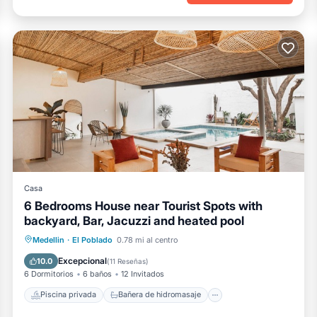
Casa
6 Bedrooms House near Tourist Spots with
backyard, Bar, Jacuzzi and heated pool
Piscina privada
Bañera de hidromasaje
Medellin
·
El Poblado
0.78 mi al centro
Piscina
Vista al mar
Excepcional
10.0
(
11 Reseñas
)
6 Dormitorios
6 baños
12 Invitados
Piscina privada
Bañera de hidromasaje