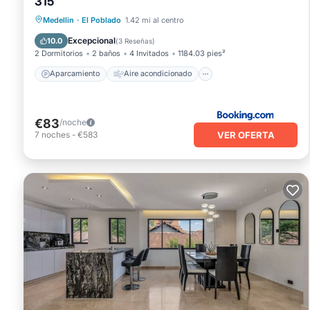
315
Aparcamiento
Aire acondicionado
Medellin
·
El Poblado
1.42 mi al centro
Internet
Se admiten mascotas
Excepcional
10.0
(
3 Reseñas
)
2 Dormitorios
2 baños
4 Invitados
1184.03 pies²
Aparcamiento
Aire acondicionado
€83
/noche
VER OFERTA
7
noches
-
€583