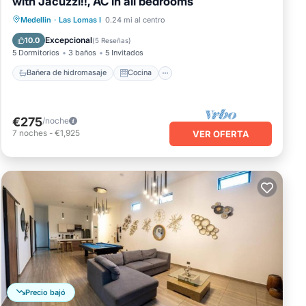
with Jacuzzi!!, AC in all bedrooms
Bañera de hidromasaje
Cocina
Medellin
·
Las Lomas I
0.24 mi al centro
Aire acondicionado
Internet
Excepcional
10.0
(
5 Reseñas
)
5 Dormitorios
3 baños
5 Invitados
Bañera de hidromasaje
Cocina
€275
/noche
7
noches
-
€1,925
VER OFERTA
Precio bajó