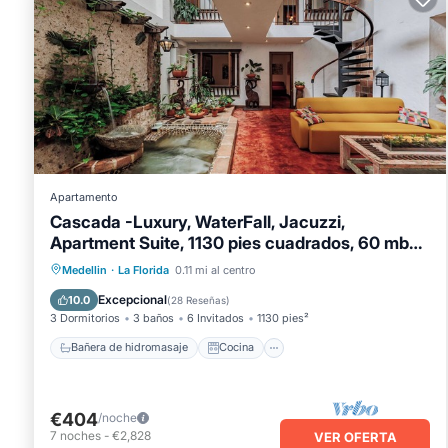
Apartamento
Cascada -Luxury, WaterFall, Jacuzzi,
Apartment Suite, 1130 pies cuadrados, 60 mbps
Wifi
Bañera de hidromasaje
Cocina
Medellin
·
La Florida
0.11 mi al centro
Aire acondicionado
Internet
Excepcional
10.0
(
28 Reseñas
)
3 Dormitorios
3 baños
6 Invitados
1130 pies²
Bañera de hidromasaje
Cocina
€404
/noche
7
noches
-
€2,828
VER OFERTA