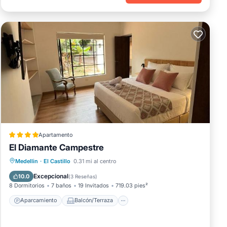
Apartamento
El Diamante Campestre
Aparcamiento
Balcón/Terraza
Medellin
·
El Castillo
0.31 mi al centro
Vistas
Internet
Excepcional
10.0
(
3 Reseñas
)
8 Dormitorios
7 baños
19 Invitados
719.03 pies²
Aparcamiento
Balcón/Terraza