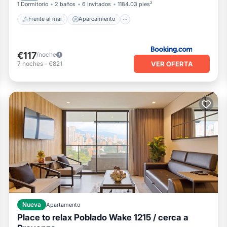
1 Dormitorio
2 baños
6 Invitados
1184.03 pies²
Frente al mar
Aparcamiento
€117
/noche
VER OFERTA
7
noches
-
€821
Nueva
Apartamento
Place to relax Poblado Wake 1215 / cerca a