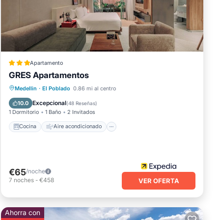
n
 min
i
Apartamento
GRES Apartamentos
Cocina
Aire acondicionado
Internet
Medellin
·
El Poblado
0.86 mi al centro
Apto para niños
Excepcional
10.0
(
48 Reseñas
)
1 Dormitorio
1 Baño
2 Invitados
Cocina
Aire acondicionado
€65
/noche
7
noches
-
€458
VER OFERTA
Ahorra con