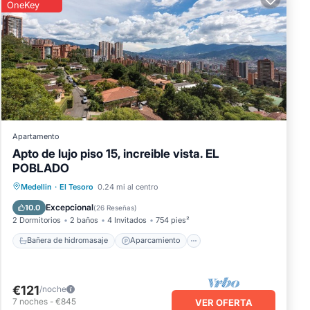
OneKey
Apartamento
Apto de lujo piso 15, increible vista. EL
POBLADO
Bañera de hidromasaje
Aparcamiento
Medellin
·
El Tesoro
0.24 mi al centro
Piscina
Spa
Excepcional
10.0
(
26 Reseñas
)
2 Dormitorios
2 baños
4 Invitados
754 pies²
Bañera de hidromasaje
Aparcamiento
€121
/noche
7
noches
-
€845
VER OFERTA