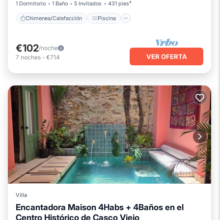
1 Dormitorio
1 Baño
5 Invitados
431 pies²
Chimenea/Calefacción
Piscina
€102
/noche
VER OFERTA
7
noches
-
€714
Villa
Encantadora Maison 4Habs + 4Baños en el
Centro Histórico de Casco Viejo