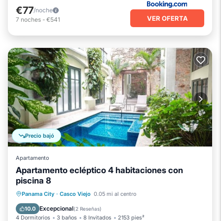
€77
/noche
VER OFERTA
7
noches
-
€541
Precio bajó
Apartamento
Apartamento ecléptico 4 habitaciones con
piscina 8
Chimenea/Calefacción
Piscina
Panama City
·
Casco Viejo
0.05 mi al centro
Balcón/Terraza
Se admiten mascotas
Excepcional
10.0
(
2 Reseñas
)
4 Dormitorios
3 baños
8 Invitados
2153 pies²