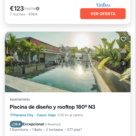
€123
/noche
VER OFERTA
7
noches
-
€864
Apartamento
Piscina de diseño y rooftop 180º N3
Frente al mar
Chimenea/Calefacción
Panama City
·
Casco Viejo
0.10 mi al centro
Piscina
Vista al mar
Excepcional
9.4
(
3 Reseñas
)
1 Dormitorio
1 Baño
2 Invitados
377 pies²