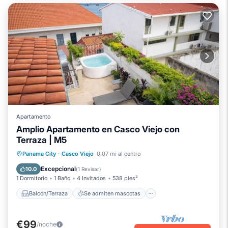
Apartamento
Amplio Apartamento en Casco Viejo con
Terraza | M5
Balcón/Terraza
Se admiten mascotas
Panama City
·
Casco Viejo
0.07 mi al centro
Cocina
Aire acondicionado
Excepcional
10.0
(
1 Revisar
)
1 Dormitorio
1 Baño
4 Invitados
538 pies²
Balcón/Terraza
Se admiten mascotas
€99
/noche