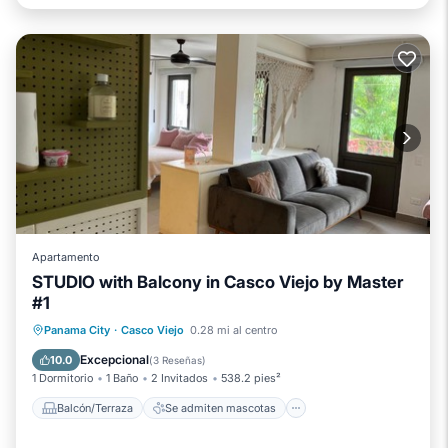
Apartamento
STUDIO with Balcony in Casco Viejo by Master
#1
Balcón/Terraza
Se admiten mascotas
Panama City
·
Casco Viejo
0.28 mi al centro
Aparcamiento
Aire acondicionado
Excepcional
10.0
(
3 Reseñas
)
1 Dormitorio
1 Baño
2 Invitados
538.2 pies²
Balcón/Terraza
Se admiten mascotas