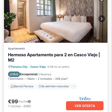
Apartamento
Hermoso Apartamento para 2 en Casco Viejo |
M2
Balcón/Terraza
Se admiten mascotas
Panama City
·
Casco Viejo
0.08 mi al centro
Cocina
Aire acondicionado
Excepcional
10.0
(
3 Reseñas
)
1 Dormitorio
1 Baño
2 Invitados
269 pies²
Balcón/Terraza
Se admiten mascotas
€99
/noche
VER OFERTA
7
noches
-
€690