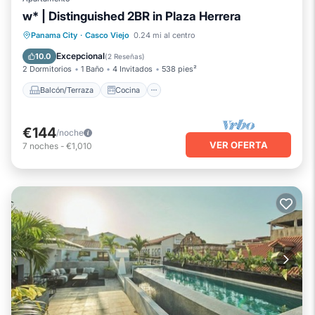
w* | Distinguished 2BR in Plaza Herrera
Balcón/Terraza
Cocina
Panama City
·
Casco Viejo
0.24 mi al centro
Aire acondicionado
Internet
Excepcional
10.0
(
2 Reseñas
)
2 Dormitorios
1 Baño
4 Invitados
538 pies²
Balcón/Terraza
Cocina
€144
/noche
VER OFERTA
7
noches
-
€1,010