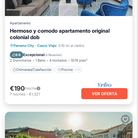
Apartamento
Hermoso y comodo apartamento original
colonial dob
Chimenea/Calefacción
Piscina
Panama City
·
Casco Viejo
0.10 mi al centro
Balcón/Terraza
Cocina
Excepcional
9.6
(
4 Reseñas
)
2 Dormitorios
1 Baño
4 Invitados
1076 pies²
Chimenea/Calefacción
Piscina
€190
/noche
VER OFERTA
7
noches
-
€1,327