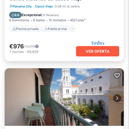
Piscina privada
Frente al mar
Panama City
·
Casco Viejo
0.08 mi al centro
Bañera de hidromasaje
Piscina
Excepcional
9.6
(
10 Reseñas
)
6 Dormitorios
6 baños
12 Invitados
4521 pies²
Piscina privada
Frente al mar
€976
/noche
VER OFERTA
7
noches
-
€6,829