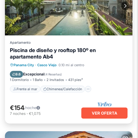
Apartamento
Piscina de diseño y rooftop 180º en
apartamento Ab4
Frente al mar
Chimenea/Calefacción
Panama City
·
Casco Viejo
0.10 mi al centro
Piscina
Vista al mar
Excepcional
9.6
(
4 Reseñas
)
1 Dormitorio
1 Baño
2 Invitados
431 pies²
Frente al mar
Chimenea/Calefacción
€154
/noche
VER OFERTA
7
noches
-
€1,075