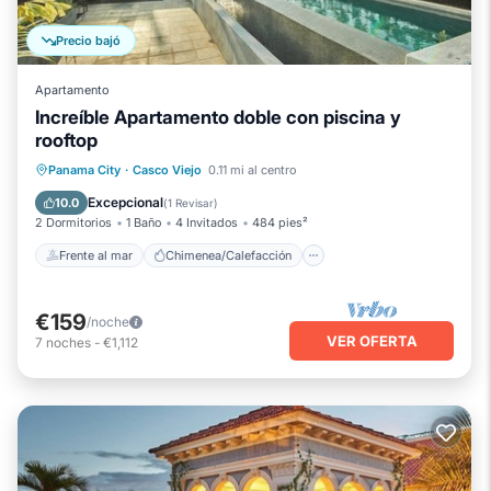
Precio bajó
Apartamento
Increíble Apartamento doble con piscina y
rooftop
Frente al mar
Chimenea/Calefacción
Panama City
·
Casco Viejo
0.11 mi al centro
Piscina
Vista al mar
Excepcional
10.0
(
1 Revisar
)
2 Dormitorios
1 Baño
4 Invitados
484 pies²
Frente al mar
Chimenea/Calefacción
€159
/noche
VER OFERTA
7
noches
-
€1,112