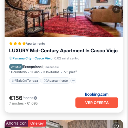
Apartamento
LUXURY Mid-Century Apartment In Casco Viejo
Balcón/Terraza
Aparcamiento
Panama City
·
Casco Viejo
0.02 mi al centro
Aire acondicionado
Internet
Excepcional
10.0
(
3 Reseñas
)
1 Dormitorio
1 Baño
3 Invitados
775 pies²
Balcón/Terraza
Aparcamiento
€156
/noche
VER OFERTA
7
noches
-
€1,095
Ahorra con
OneKey