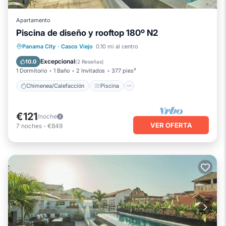
Apartamento
Piscina de diseño y rooftop 180º N2
Chimenea/Calefacción
Piscina
Panama City
·
Casco Viejo
0.10 mi al centro
Balcón/Terraza
Se admiten mascotas
Excepcional
10.0
(
2 Reseñas
)
1 Dormitorio
1 Baño
2 Invitados
377 pies²
Chimenea/Calefacción
Piscina
€121
/noche
VER OFERTA
7
noches
-
€849