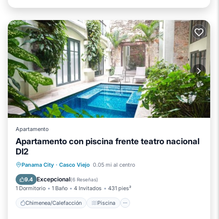
Apartamento
Apartamento con piscina frente teatro nacional
DI2
Chimenea/Calefacción
Piscina
Panama City
·
Casco Viejo
0.05 mi al centro
Balcón/Terraza
Se admiten mascotas
Excepcional
9.4
(
6 Reseñas
)
1 Dormitorio
1 Baño
4 Invitados
431 pies²
Chimenea/Calefacción
Piscina