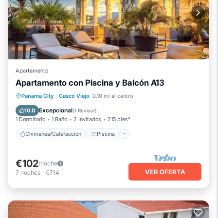
Apartamento
Apartamento con Piscina y Balcón A13
Chimenea/Calefacción
Piscina
Panama City
·
Casco Viejo
0.10 mi al centro
Balcón/Terraza
Se admiten mascotas
Excepcional
10.0
(
1 Revisar
)
1 Dormitorio
1 Baño
2 Invitados
215 pies²
Chimenea/Calefacción
Piscina
€102
/noche
VER OFERTA
7
noches
-
€714