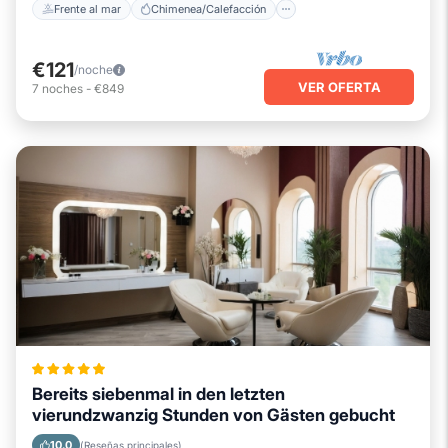
Frente al mar
Chimenea/Calefacción
€121
/noche
VER OFERTA
7
noches
-
€849
Bereits siebenmal in den letzten
vierundzwanzig Stunden von Gästen gebucht
10.0
(Reseñas principales)