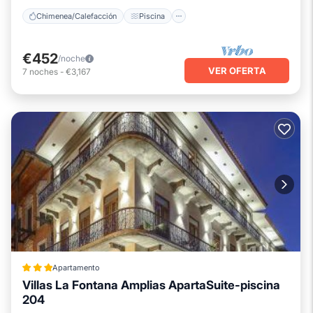
Chimenea/Calefacción
Piscina
€452
/noche
VER OFERTA
7
noches
-
€3,167
Apartamento
Villas La Fontana Amplias ApartaSuite-piscina
204