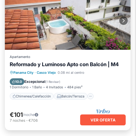
Apartamento
Reformado y Luminoso Apto con Balcón | M4
Chimenea/Calefacción
Balcón/Terraza
Panama City
·
Casco Viejo
0.08 mi al centro
Se admiten mascotas
Cocina
Excepcional
10.0
(
1 Revisar
)
1 Dormitorio
1 Baño
4 Invitados
484 pies²
Chimenea/Calefacción
Balcón/Terraza
€101
/noche
VER OFERTA
7
noches
-
€706