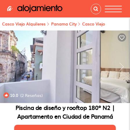
Casco Viejo Alquileres
Panama City
Casco Viejo
10.0
(2 Reseñas)
1
/4
Piscina de diseño y rooftop 180º N2 |
Apartamento en Ciudad de Panamá