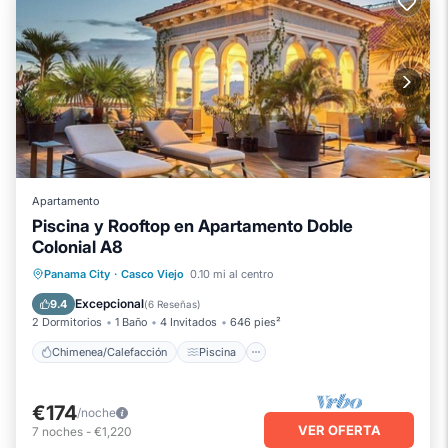
Apartamento
Piscina y Rooftop en Apartamento Doble
Colonial A8
Chimenea/Calefacción
Piscina
Panama City
·
Casco Viejo
0.10 mi al centro
Balcón/Terraza
Se admiten mascotas
Excepcional
9.4
(
6 Reseñas
)
2 Dormitorios
1 Baño
4 Invitados
646 pies²
Chimenea/Calefacción
Piscina
€174
/noche
VER OFERTA
7
noches
-
€1,220