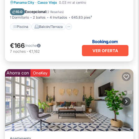
Piscina
Balcón/Terraza
Panama City
·
Casco Viejo
0.03 mi al centro
Aire acondicionado
Internet
Excepcional
10.0
(
2 Reseñas
)
1 Dormitorio
2 baños
4 Invitados
645.83 pies²
Piscina
Balcón/Terraza
€166
/noche
VER OFERTA
7
noches
-
€1,162
Ahorra con
OneKey
Apartamento