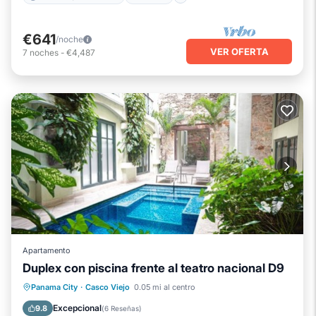
€641
/noche
VER OFERTA
7
noches
-
€4,487
Apartamento
Duplex con piscina frente al teatro nacional D9
Chimenea/Calefacción
Piscina
Panama City
·
Casco Viejo
0.05 mi al centro
Balcón/Terraza
Se admiten mascotas
Excepcional
9.8
(
6 Reseñas
)