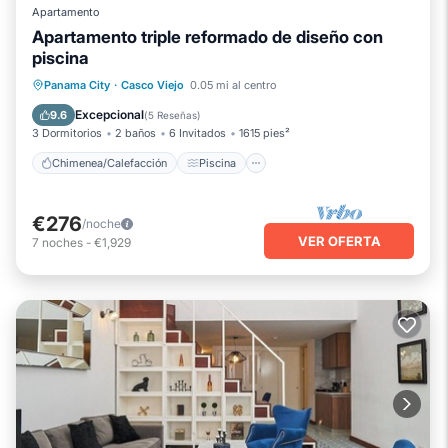
Apartamento
Apartamento triple reformado de diseño con
piscina
Chimenea/Calefacción
Piscina
Panama City
·
Casco Viejo
0.05 mi al centro
Balcón/Terraza
Se admiten mascotas
Excepcional
9.6
(
5 Reseñas
)
3 Dormitorios
2 baños
6 Invitados
1615 pies²
Chimenea/Calefacción
Piscina
€276
/noche
VER OFERTA
7
noches
-
€1,929