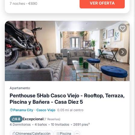
VER OFERTA
7
noches
-
€690
Apartamento
Penthouse 5Hab Casco Viejo - Rooftop, Terraza,
Piscina y Bañera - Casa Diez 5
Chimenea/Calefacción
Piscina
Panama City
·
Casco Viejo
0.05 mi al centro
Balcón/Terraza
Se admiten mascotas
Excepcional
9.8
(
7 Reseñas
)
4 Dormitorios
4 baños
10 Invitados
2691 pies²
Chimenea/Calefacción
Piscina