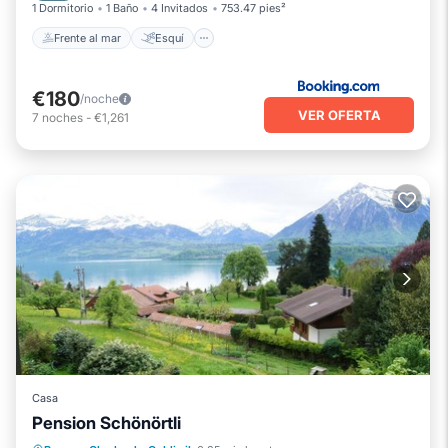
1 Dormitorio
1 Baño
4 Invitados
753.47 pies²
Frente al mar
Esquí
€180
/noche
VER OFERTA
7
noches
-
€1,261
Casa
Pension Schönörtli