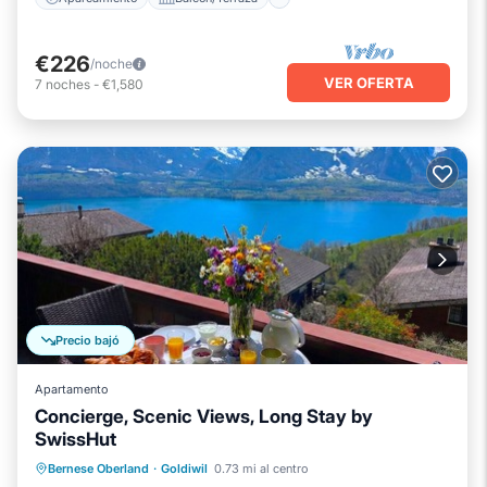
€226
/noche
VER OFERTA
7
noches
-
€1,580
Precio bajó
Apartamento
Concierge, Scenic Views, Long Stay by
SwissHut
Aparcamiento
Balcón/Terraza
Bernese Oberland
·
Goldiwil
0.73 mi al centro
Cocina
Internet