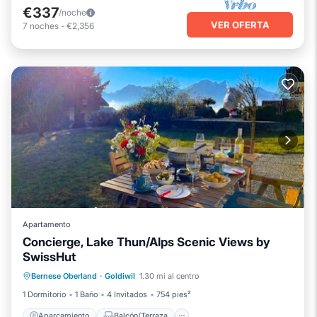
€337
/noche
VER OFERTA
7
noches
-
€2,356
Apartamento
Concierge, Lake Thun/Alps Scenic Views by
SwissHut
Aparcamiento
Balcón/Terraza
Bernese Oberland
·
Goldiwil
1.30 mi al centro
Cocina
Internet
1 Dormitorio
1 Baño
4 Invitados
754 pies²
Aparcamiento
Balcón/Terraza