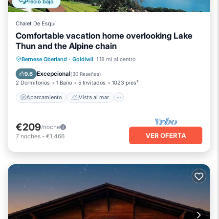
Precio bajó
Chalet De Esquí
Comfortable vacation home overlooking Lake
Thun and the Alpine chain
Aparcamiento
Vista al mar
Bernese Oberland
·
Goldiwil
1.18 mi al centro
Balcón/Terraza
Vistas
Excepcional
9.6
(
30 Reseñas
)
2 Dormitorios
1 Baño
5 Invitados
1023 pies²
Aparcamiento
Vista al mar
€209
/noche
VER OFERTA
7
noches
-
€1,466