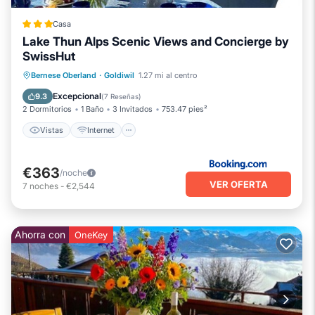
Casa
Lake Thun Alps Scenic Views and Concierge by
SwissHut
Vistas
Internet
Apto para niños
Bernese Oberland
·
Goldiwil
1.27 mi al centro
Lavandería
Excepcional
9.3
(
7 Reseñas
)
2 Dormitorios
1 Baño
3 Invitados
753.47 pies²
Vistas
Internet
€363
/noche
VER OFERTA
7
noches
-
€2,544
Ahorra con
OneKey