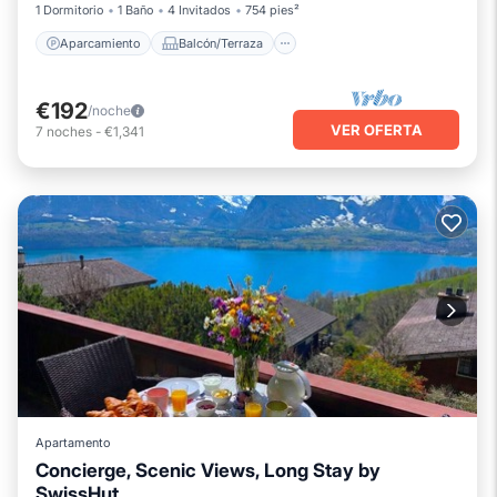
1 Dormitorio
1 Baño
4 Invitados
754 pies²
Aparcamiento
Balcón/Terraza
€192
/noche
VER OFERTA
7
noches
-
€1,341
Apartamento
Concierge, Scenic Views, Long Stay by
SwissHut