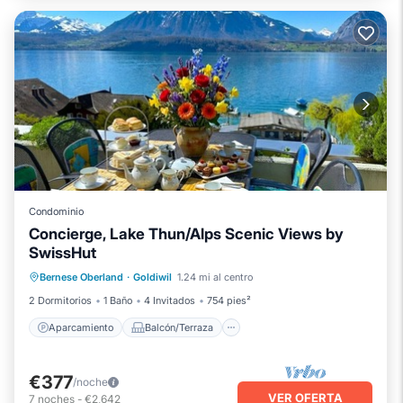
Condominio
Concierge, Lake Thun/Alps Scenic Views by
SwissHut
Aparcamiento
Balcón/Terraza
Bernese Oberland
·
Goldiwil
1.24 mi al centro
Cocina
Internet
2 Dormitorios
1 Baño
4 Invitados
754 pies²
Aparcamiento
Balcón/Terraza
€377
/noche
VER OFERTA
7
noches
-
€2,642