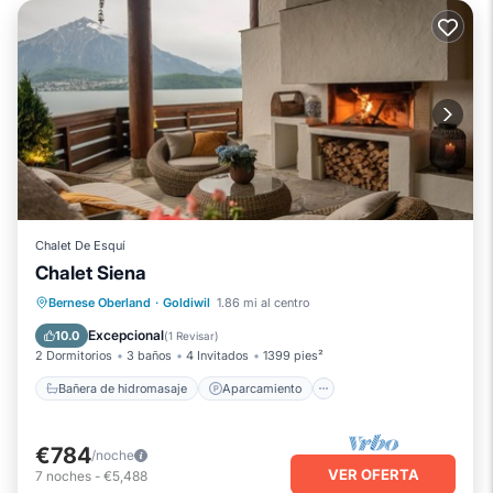
Chalet De Esquí
Chalet Siena
Bañera de hidromasaje
Aparcamiento
Bernese Oberland
·
Goldiwil
1.86 mi al centro
Esquí
Vista al mar
Excepcional
10.0
(
1 Revisar
)
2 Dormitorios
3 baños
4 Invitados
1399 pies²
Bañera de hidromasaje
Aparcamiento
€784
/noche
VER OFERTA
7
noches
-
€5,488