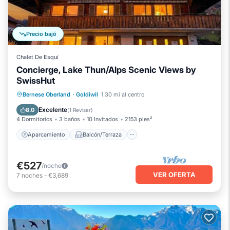
Precio bajó
Chalet De Esquí
Concierge, Lake Thun/Alps Scenic Views by
SwissHut
Aparcamiento
Balcón/Terraza
Bernese Oberland
·
Goldiwil
1.30 mi al centro
Cocina
Internet
Excelente
8.0
(
1 Revisar
)
4 Dormitorios
3 baños
10 Invitados
2153 pies²
Aparcamiento
Balcón/Terraza
€527
/noche
VER OFERTA
7
noches
-
€3,689