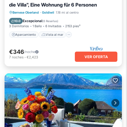
die Villa", Eine Wohnung für 6 Personen
Aparcamiento
Vista al mar
Bernese Oberland
·
Goldiwil
1.18 mi al centro
Balcón/Terraza
Vistas
Excepcional
10.0
(
6 Reseñas
)
3 Dormitorios
1 Baño
6 Invitados
2153 pies²
Aparcamiento
Vista al mar
€346
/noche
VER OFERTA
7
noches
-
€2,423