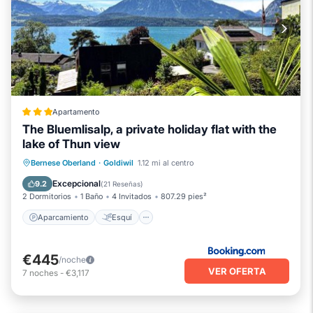
Apartamento
The Bluemlisalp, a private holiday flat with the
lake of Thun view
Aparcamiento
Esquí
Bernese Oberland
·
Goldiwil
1.12 mi al centro
Balcón/Terraza
Internet
Excepcional
9.2
(
21 Reseñas
)
2 Dormitorios
1 Baño
4 Invitados
807.29 pies²
Aparcamiento
Esquí
€445
/noche
VER OFERTA
7
noches
-
€3,117