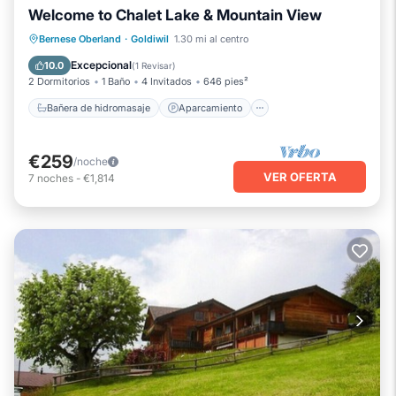
Welcome to Chalet Lake & Mountain View
Bañera de hidromasaje
Aparcamiento
Bernese Oberland
·
Goldiwil
1.30 mi al centro
Vista al mar
Balcón/Terraza
Excepcional
10.0
(
1 Revisar
)
2 Dormitorios
1 Baño
4 Invitados
646 pies²
Bañera de hidromasaje
Aparcamiento
€259
/noche
VER OFERTA
7
noches
-
€1,814