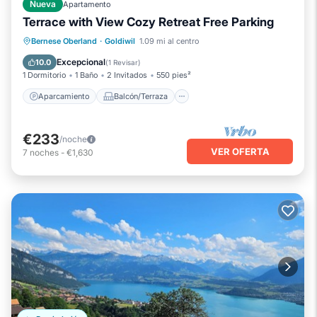
Nueva
Apartamento
Terrace with View Cozy Retreat Free Parking
Aparcamiento
Balcón/Terraza
Bernese Oberland
·
Goldiwil
1.09 mi al centro
Cocina
Internet
Excepcional
10.0
(
1 Revisar
)
1 Dormitorio
1 Baño
2 Invitados
550 pies²
Aparcamiento
Balcón/Terraza
€233
/noche
VER OFERTA
7
noches
-
€1,630