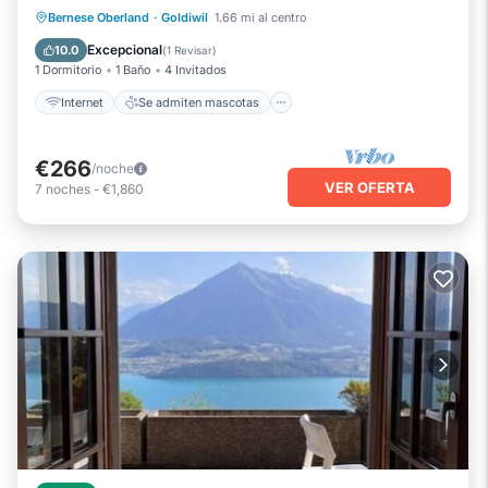
Internet
Se admiten mascotas
Bernese Oberland
·
Goldiwil
1.66 mi al centro
Apto para niños
Lavandería
Excepcional
10.0
(
1 Revisar
)
1 Dormitorio
1 Baño
4 Invitados
Internet
Se admiten mascotas
€266
/noche
VER OFERTA
7
noches
-
€1,860