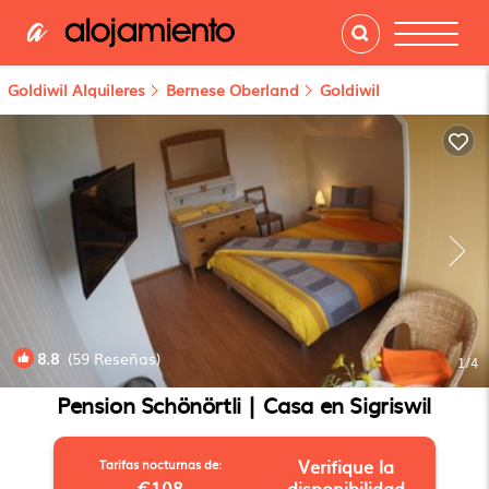
Goldiwil Alquileres
Bernese Oberland
Goldiwil
8.8
(59 Reseñas)
1
/4
Pension Schönörtli | Casa en Sigriswil
Verifique la
Tarifas nocturnas de:
€108
disponibilidad