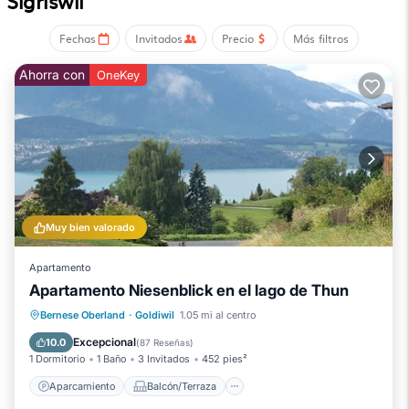
Sigriswil
Fechas
Invitados
Precio
Más filtros
Ahorra con
OneKey
Muy bien valorado
Apartamento
Apartamento Niesenblick en el lago de Thun
Aparcamiento
Balcón/Terraza
Bernese Oberland
·
Goldiwil
1.05 mi al centro
Cocina
Internet
Excepcional
10.0
(
87 Reseñas
)
1 Dormitorio
1 Baño
3 Invitados
452 pies²
Aparcamiento
Balcón/Terraza