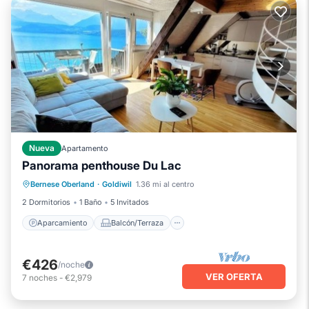
Nueva
Apartamento
Panorama penthouse Du Lac
Aparcamiento
Balcón/Terraza
Bernese Oberland
·
Goldiwil
1.36 mi al centro
Cocina
Aire acondicionado
2 Dormitorios
1 Baño
5 Invitados
Aparcamiento
Balcón/Terraza
€426
/noche
VER OFERTA
7
noches
-
€2,979