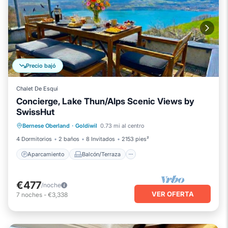
Precio bajó
Chalet De Esquí
Concierge, Lake Thun/Alps Scenic Views by
SwissHut
Aparcamiento
Balcón/Terraza
Bernese Oberland
·
Goldiwil
0.73 mi al centro
Cocina
Internet
4 Dormitorios
2 baños
8 Invitados
2153 pies²
Aparcamiento
Balcón/Terraza
€477
/noche
VER OFERTA
7
noches
-
€3,338