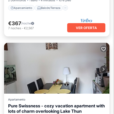
2 Dormitorios
1 Baño
4 Invitados
1076 pies²
Aparcamiento
Balcón/Terraza
€367
/noche
VER OFERTA
7
noches
-
€2,567
Apartamento
Pure Swissness - cozy vacation apartment with
lots of charm overlooking Lake Thun