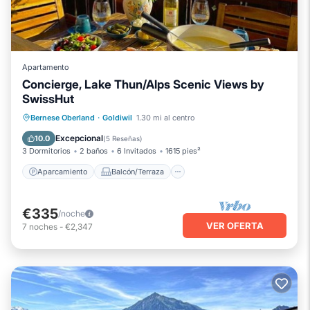
Apartamento
Concierge, Lake Thun/Alps Scenic Views by
SwissHut
Aparcamiento
Balcón/Terraza
Bernese Oberland
·
Goldiwil
1.30 mi al centro
Cocina
Internet
Excepcional
10.0
(
5 Reseñas
)
3 Dormitorios
2 baños
6 Invitados
1615 pies²
Aparcamiento
Balcón/Terraza
€335
/noche
VER OFERTA
7
noches
-
€2,347