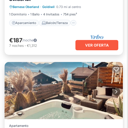
Aparcamiento
Balcón/Terraza
Bernese Oberland
·
Goldiwil
0.73 mi al centro
Cocina
Internet
1 Dormitorio
1 Baño
4 Invitados
754 pies²
Aparcamiento
Balcón/Terraza
€187
/noche
VER OFERTA
7
noches
-
€1,312
Apartamento