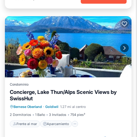
Condominio
Concierge, Lake Thun/Alps Scenic Views by
SwissHut
Frente al mar
Aparcamiento
Bernese Oberland
·
Goldiwil
1.27 mi al centro
Vista al mar
Balcón/Terraza
2 Dormitorios
1 Baño
3 Invitados
754 pies²
Frente al mar
Aparcamiento