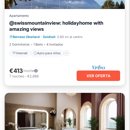
Apartamento
@swissmountainview: holidayhome with
amazing views
Internet
Apto para niños
Bernese Oberland
·
Goldiwil
0.60 mi al centro
Seguridad/Protección
2 Dormitorios
1 Baño
4 Invitados
Internet
Apto para niños
€413
/noche
VER OFERTA
7
noches
-
€2,888