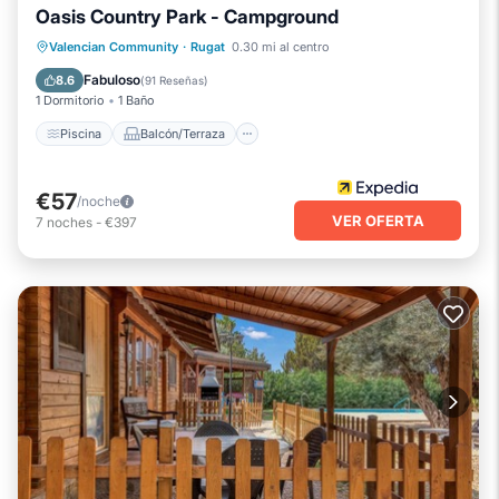
Oasis Country Park - Campground
Piscina
Balcón/Terraza
Cocina
Valencian Community
·
Rugat
0.30 mi al centro
Internet
Fabuloso
8.6
(
91 Reseñas
)
1 Dormitorio
1 Baño
Piscina
Balcón/Terraza
€57
/noche
VER OFERTA
7
noches
-
€397