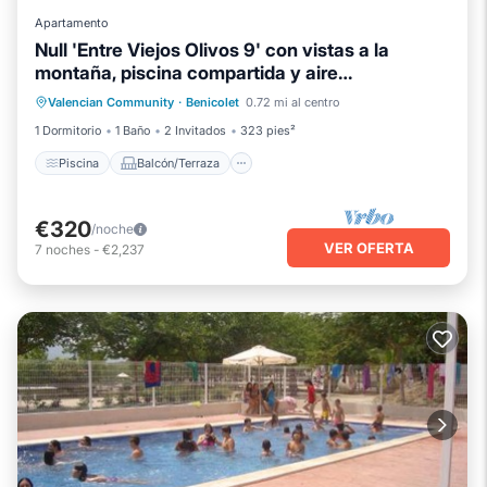
Apartamento
Null 'Entre Viejos Olivos 9' con vistas a la
montaña, piscina compartida y aire
Piscina
Balcón/Terraza
Cocina
acondicionado
Valencian Community
·
Benicolet
0.72 mi al centro
Aire acondicionado
1 Dormitorio
1 Baño
2 Invitados
323 pies²
Piscina
Balcón/Terraza
€320
/noche
VER OFERTA
7
noches
-
€2,237