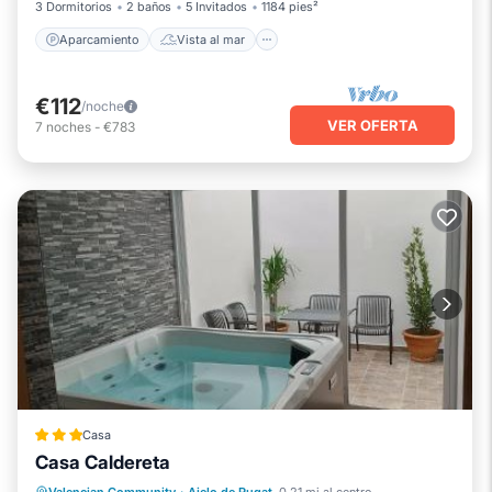
3 Dormitorios
2 baños
5 Invitados
1184 pies²
Aparcamiento
Vista al mar
€112
/noche
VER OFERTA
7
noches
-
€783
Casa
Casa Caldereta
Bañera de hidromasaje
Balcón/Terraza
Aire acondicionado