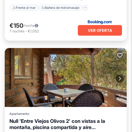
Frente al mar
Bañera de hidromasaje
€150
/noche
VER OFERTA
7
noches
-
€1,052
Apartamento
Null 'Entre Viejos Olivos 2' con vistas a la
montaña, piscina compartida y aire
Piscina
Balcón/Terraza
Cocina