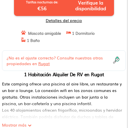
Verifique la
Tarifas nocturnas de:
€56
disponibilidad
Detalles del precio
Mascota amigable
1 Dormitorio
1 Baño
¿No es el ajuste correcto? Consulte nuestras otras
propiedades en
Rugat
1 Habitación Alquiler De RV en Rugat
Este camping ofrece una piscina al aire libre, un restaurante y
un bar o lounge. La conexión wifi en las zonas comunes es
gratuita. Otras instalaciones incluyen un bar junto a la
piscina, un bar-cafetería y una piscina infantil.
Los 40 alojamientos ofrecen frigorífico, microondas y hervidor
eléctrico. También podrás disfrutar de duchas y tablas de
planchar. No se ofrece servicio de limpieza.
Mostrar más