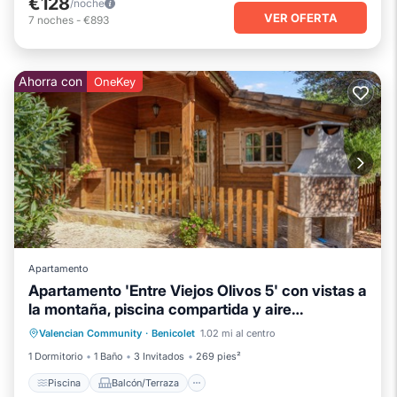
€128
/noche
VER OFERTA
7
noches
-
€893
Ahorra con
OneKey
Apartamento
Apartamento 'Entre Viejos Olivos 5' con vistas a
la montaña, piscina compartida y aire
Piscina
Balcón/Terraza
Cocina
acondicionado
Valencian Community
·
Benicolet
1.02 mi al centro
Aire acondicionado
1 Dormitorio
1 Baño
3 Invitados
269 pies²
Piscina
Balcón/Terraza