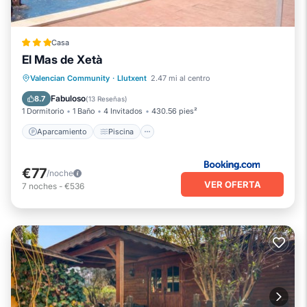
Casa
El Mas de Xetà
Aparcamiento
Piscina
Valencian Community
·
Llutxent
2.47 mi al centro
Balcón/Terraza
Vistas
Fabuloso
8.7
(
13 Reseñas
)
1 Dormitorio
1 Baño
4 Invitados
430.56 pies²
Aparcamiento
Piscina
€77
/noche
VER OFERTA
7
noches
-
€536