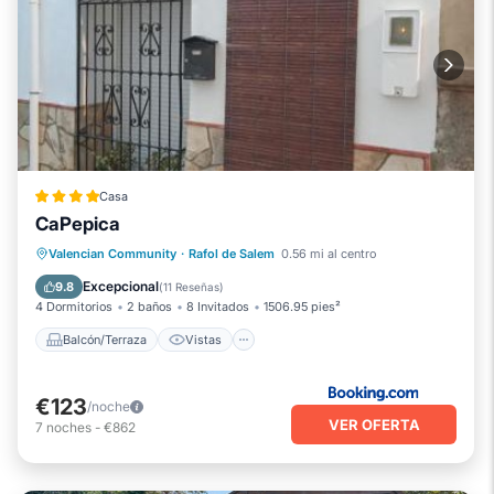
Casa
CaPepica
Balcón/Terraza
Vistas
Valencian Community
·
Rafol de Salem
0.56 mi al centro
Aire acondicionado
Apto para niños
Excepcional
9.8
(
11 Reseñas
)
4 Dormitorios
2 baños
8 Invitados
1506.95 pies²
Balcón/Terraza
Vistas
€123
/noche
VER OFERTA
7
noches
-
€862