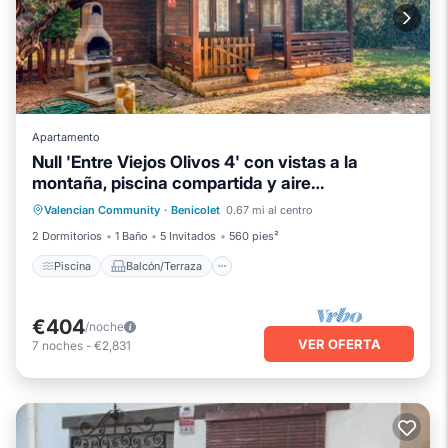
Apartamento
Null 'Entre Viejos Olivos 4' con vistas a la
montaña, piscina compartida y aire
Piscina
Balcón/Terraza
Cocina
acondicionado
Valencian Community
·
Benicolet
0.67 mi al centro
Aire acondicionado
2 Dormitorios
1 Baño
5 Invitados
560 pies²
Piscina
Balcón/Terraza
€404
/noche
VER OFERTA
7
noches
-
€2,831