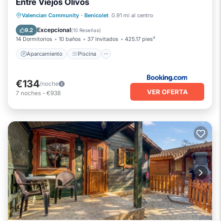
Entre Viejos Olivos
Aparcamiento
Piscina
Valencian Community
·
Benicolet
0.91 mi al centro
Balcón/Terraza
Vistas
Excepcional
9.2
(
10 Reseñas
)
14 Dormitorios
10 baños
37 Invitados
425.17 pies²
Aparcamiento
Piscina
€134
/noche
VER OFERTA
7
noches
-
€938