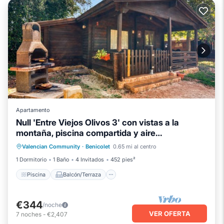
Apartamento
Null 'Entre Viejos Olivos 3' con vistas a la
montaña, piscina compartida y aire
Piscina
Balcón/Terraza
Cocina
acondicionado
Valencian Community
·
Benicolet
0.65 mi al centro
Aire acondicionado
1 Dormitorio
1 Baño
4 Invitados
452 pies²
Piscina
Balcón/Terraza
€344
/noche
VER OFERTA
7
noches
-
€2,407