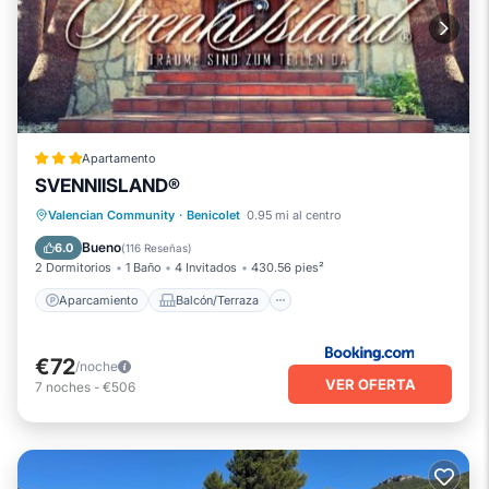
Apartamento
SVENNIISLAND®
Aparcamiento
Balcón/Terraza
Valencian Community
·
Benicolet
0.95 mi al centro
Vistas
Aire acondicionado
Bueno
6.0
(
116 Reseñas
)
2 Dormitorios
1 Baño
4 Invitados
430.56 pies²
Aparcamiento
Balcón/Terraza
€72
/noche
VER OFERTA
7
noches
-
€506