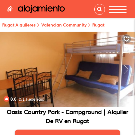
Rugat Alquileres
Valencian Community
Rugat
8.6
(91 Reseñas)
1
/4
Oasis Country Park - Campground | Alquiler
De RV en Rugat