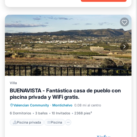
Villa
BUENAVISTA - Fantástica casa de pueblo con
piscina privada y WiFi gratis.
Piscina privada
Piscina
Cocina
Valencian Community
·
Montichelvo
0.08 mi al centro
Internet
6 Dormitorios
3 baños
10 Invitados
2368 pies²
Piscina privada
Piscina