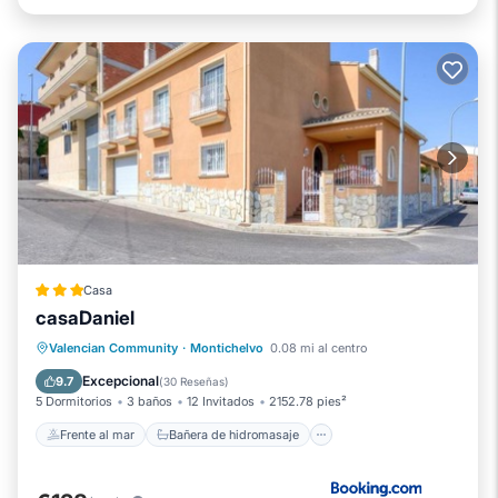
Casa
casaDaniel
Frente al mar
Bañera de hidromasaje
Valencian Community
·
Montichelvo
0.08 mi al centro
Aparcamiento
Piscina
Excepcional
9.7
(
30 Reseñas
)
5 Dormitorios
3 baños
12 Invitados
2152.78 pies²
Frente al mar
Bañera de hidromasaje