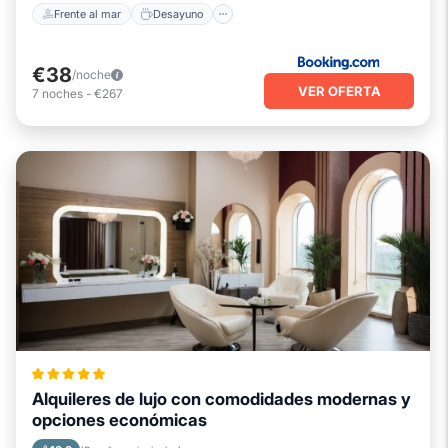
Frente al mar
Desayuno
€38
/noche
VER OFERTA
7
noches
-
€267
Alquileres de lujo con comodidades modernas y
opciones económicas