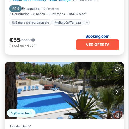
Valencian Community
·
Aielo de Rugat
0.21 mi al centro
Se admiten mascotas
Excepcional
9.9
(
12 Reseñas
)
2 Dormitorios
2 baños
6 Invitados
1937.5 pies²
Bañera de hidromasaje
Balcón/Terraza
€55
/noche
VER OFERTA
7
noches
-
€384
Precio bajó
Alquiler De RV