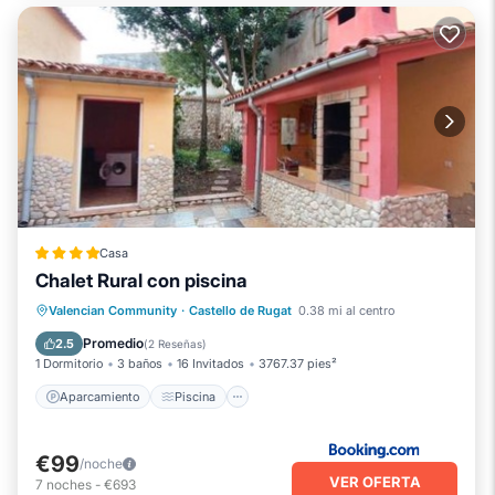
Casa
Chalet Rural con piscina
Aparcamiento
Piscina
Valencian Community
·
Castello de Rugat
0.38 mi al centro
Balcón/Terraza
Internet
Promedio
2.5
(
2 Reseñas
)
1 Dormitorio
3 baños
16 Invitados
3767.37 pies²
Aparcamiento
Piscina
€99
/noche
VER OFERTA
7
noches
-
€693