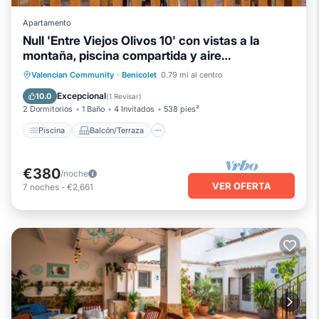
Apartamento
Null 'Entre Viejos Olivos 10' con vistas a la
montaña, piscina compartida y aire
acondicionado
Piscina
Balcón/Terraza
Cocina
Valencian Community
·
Benicolet
0.79 mi al centro
Aire acondicionado
Excepcional
10.0
(
1 Revisar
)
2 Dormitorios
1 Baño
4 Invitados
538 pies²
Piscina
Balcón/Terraza
€380
/noche
VER OFERTA
7
noches
-
€2,661