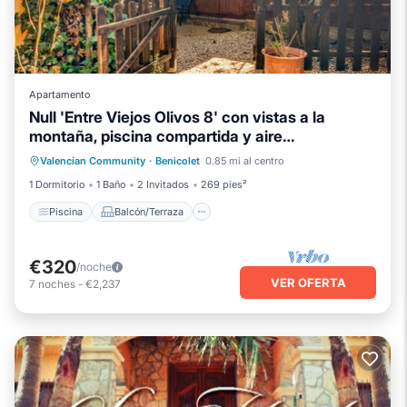
Apartamento
Null 'Entre Viejos Olivos 8' con vistas a la
montaña, piscina compartida y aire
Piscina
Balcón/Terraza
Cocina
acondicionado
Valencian Community
·
Benicolet
0.85 mi al centro
Aire acondicionado
1 Dormitorio
1 Baño
2 Invitados
269 pies²
Piscina
Balcón/Terraza
€320
/noche
VER OFERTA
7
noches
-
€2,237