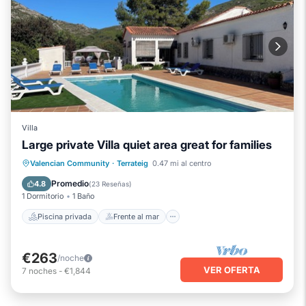
Villa
Large private Villa quiet area great for families
Piscina privada
Frente al mar
Valencian Community
·
Terrateig
0.47 mi al centro
Piscina
Vista al mar
Promedio
4.8
(
23 Reseñas
)
1 Dormitorio
1 Baño
Piscina privada
Frente al mar
€263
/noche
VER OFERTA
7
noches
-
€1,844