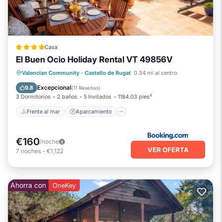
Casa
El Buen Ocio Holiday Rental VT 49856V
Frente al mar
Aparcamiento
Valencian Community
·
Castello de Rugat
0.34 mi al centro
Vista al mar
Balcón/Terraza
Excepcional
9.8
(
11 Reseñas
)
3 Dormitorios
2 baños
5 Invitados
1184.03 pies²
Frente al mar
Aparcamiento
€160
/noche
VER OFERTA
7
noches
-
€1,122
Ahorra con
OneKey