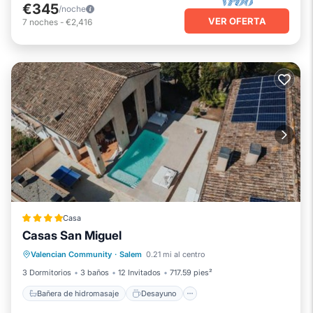
€345
/noche
VER OFERTA
7
noches
-
€2,416
Casa
Casas San Miguel
Bañera de hidromasaje
Desayuno
Valencian Community
·
Salem
0.21 mi al centro
Aparcamiento
Piscina
3 Dormitorios
3 baños
12 Invitados
717.59 pies²
Bañera de hidromasaje
Desayuno