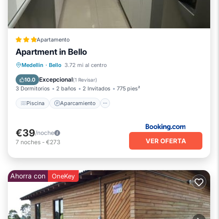
Apartamento
Apartment in Bello
Piscina
Aparcamiento
Internet
Medellin
·
Bello
3.72 mi al centro
Apto para niños
Excepcional
10.0
(
1 Revisar
)
3 Dormitorios
2 baños
2 Invitados
775 pies²
Piscina
Aparcamiento
€39
/noche
VER OFERTA
7
noches
-
€273
Ahorra con
OneKey