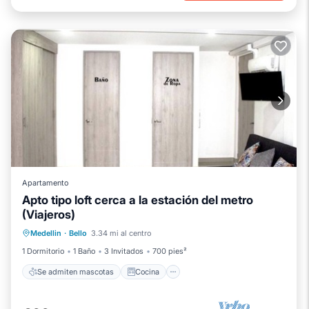
Apartamento
Apto tipo loft cerca a la estación del metro
(Viajeros)
Se admiten mascotas
Cocina
Medellin
·
Bello
3.34 mi al centro
Aparcamiento
Aire acondicionado
1 Dormitorio
1 Baño
3 Invitados
700 pies²
Se admiten mascotas
Cocina