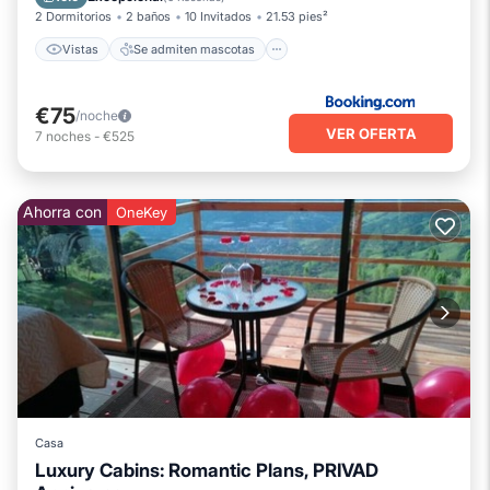
2 Dormitorios
2 baños
10 Invitados
21.53 pies²
Vistas
Se admiten mascotas
€75
/noche
VER OFERTA
7
noches
-
€525
Ahorra con
OneKey
Casa
Luxury Cabins: Romantic Plans, PRIVAD