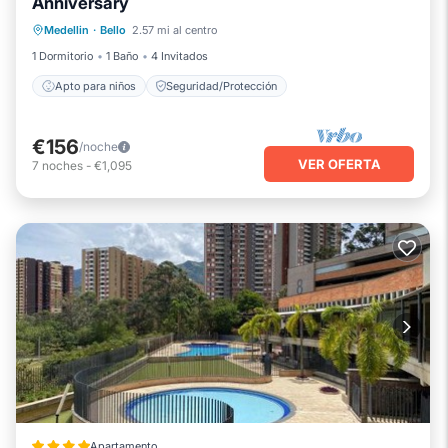
Anniversary
Medellin
·
Bello
2.57 mi al centro
Apto para niños
Seguridad/Protección
1 Dormitorio
1 Baño
4 Invitados
Apto para niños
Seguridad/Protección
€156
/noche
VER OFERTA
7
noches
-
€1,095
Apartamento