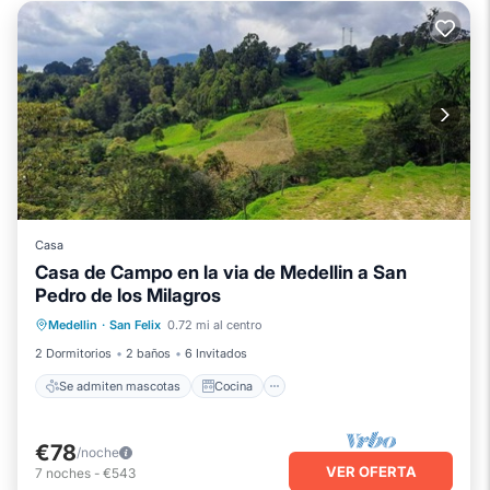
Casa
Casa de Campo en la via de Medellin a San
Pedro de los Milagros
Se admiten mascotas
Cocina
Medellin
·
San Felix
0.72 mi al centro
Internet
Apto para niños
2 Dormitorios
2 baños
6 Invitados
Se admiten mascotas
Cocina
€78
/noche
VER OFERTA
7
noches
-
€543