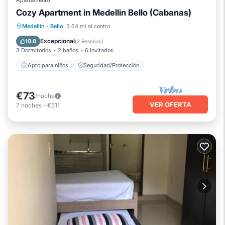
Apartamento
Cozy Apartment in Medellin Bello (Cabanas)
Medellin
·
Bello
3.64 mi al centro
Apto para niños
Seguridad/Protección
Excepcional
10.0
(
2 Reseñas
)
3 Dormitorios
2 baños
6 Invitados
Apto para niños
Seguridad/Protección
€73
/noche
VER OFERTA
7
noches
-
€511