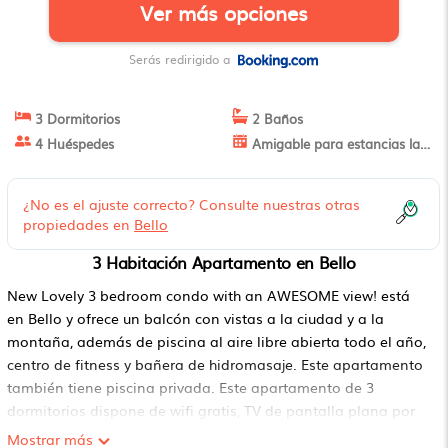
Ver más opciones
Serás redirigido a
3 Dormitorios
2 Baños
4 Huéspedes
Amigable para estancias largas
¿No es el ajuste correcto? Consulte nuestras otras
propiedades en
Bello
3 Habitación Apartamento en Bello
New Lovely 3 bedroom condo with an AWESOME view! está
en Bello y ofrece un balcón con vistas a la ciudad y a la
montaña, además de piscina al aire libre abierta todo el año,
centro de fitness y bañera de hidromasaje. Este apartamento
también tiene piscina privada. Este apartamento de 3
dormitorios dispone de wifi gratis, TV de pantalla plana por
cable, lavadora y cocina con nevera ymicroondas. Hay toallas
Mostrar más