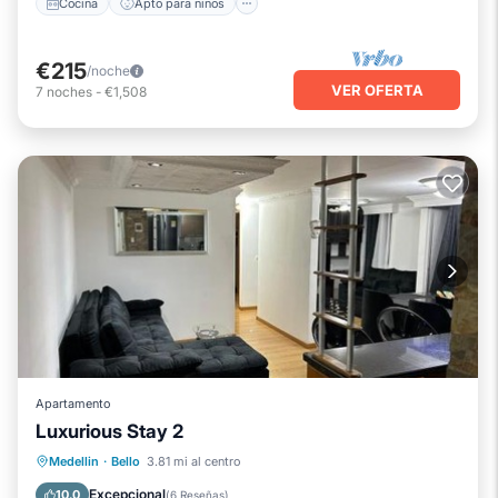
Cocina
Apto para niños
€215
/noche
VER OFERTA
7
noches
-
€1,508
Apartamento
Luxurious Stay 2
Vistas
Se admiten mascotas
Medellin
·
Bello
3.81 mi al centro
Aparcamiento
Internet
Excepcional
10.0
(
6 Reseñas
)