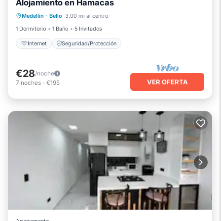
Alojamiento en Hamacas
Medellin
·
Bello
3.00 mi al centro
Internet
Seguridad/Protección
1 Dormitorio
1 Baño
5 Invitados
Internet
Seguridad/Protección
€28
/noche
VER OFERTA
7
noches
-
€195