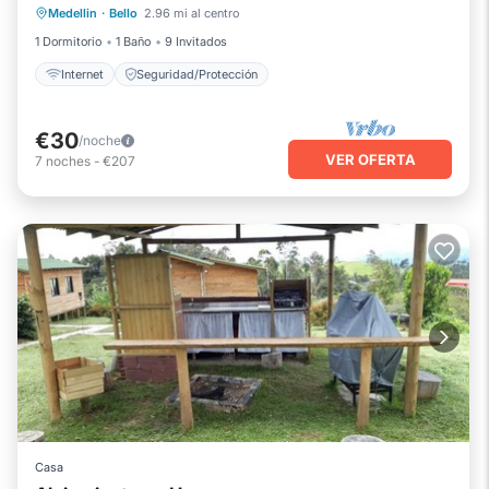
Medellin
·
Bello
2.96 mi al centro
Internet
Seguridad/Protección
1 Dormitorio
1 Baño
9 Invitados
Internet
Seguridad/Protección
€30
/noche
VER OFERTA
7
noches
-
€207
Casa