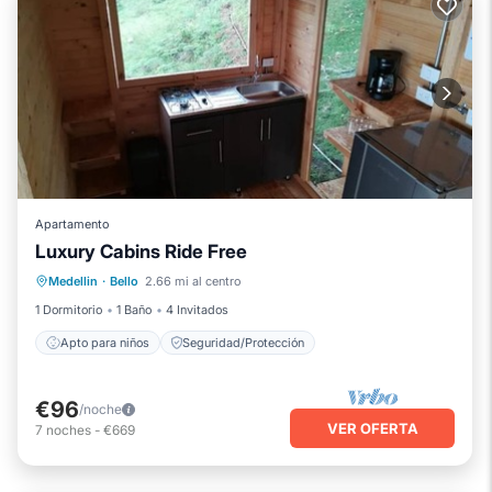
Apartamento
Luxury Cabins Ride Free
Medellin
·
Bello
2.66 mi al centro
Apto para niños
Seguridad/Protección
1 Dormitorio
1 Baño
4 Invitados
Apto para niños
Seguridad/Protección
€96
/noche
VER OFERTA
7
noches
-
€669