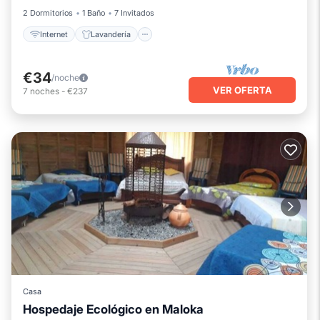
2 Dormitorios
1 Baño
7 Invitados
Internet
Lavandería
€34
/noche
VER OFERTA
7
noches
-
€237
Casa
Hospedaje Ecológico en Maloka