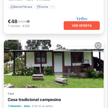
Balcón/Terraza
Cocina
€48
/noche
VER OFERTA
7
noches
-
€335
Casa
Casa tradicional campesina
Internet
Lavandería
Medellin
·
Bello
3.02 mi al centro
Seguridad/Protección