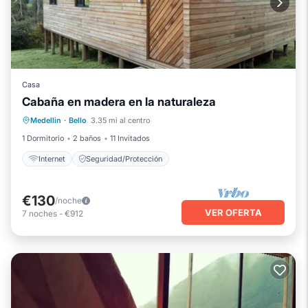
Casa
Cabaña en madera en la naturaleza
Medellin
·
Bello
3.35 mi al centro
Internet
Seguridad/Protección
1 Dormitorio
2 baños
11 Invitados
Internet
Seguridad/Protección
€130
/noche
VER OFERTA
7
noches
-
€912