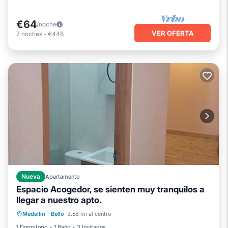
€64
/noche
VER OFERTA
7
noches
-
€446
Nueva
Apartamento
Espacio Acogedor, se sienten muy tranquilos a
llegar a nuestro apto.
Balcón/Terraza
Cocina
Medellin
·
Bello
3.58 mi al centro
Aparcamiento
Internet
1 Dormitorio
1 Baño
3 Invitados