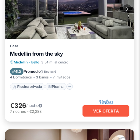
Casa
Medellin from the sky
Piscina privada
Piscina
Medellin
·
Bello
3.54 mi al centro
Balcón/Terraza
Se admiten mascotas
Promedio
5.0
(
1 Revisar
)
4 Dormitorios
3 baños
7 Invitados
Piscina privada
Piscina
€326
/noche
VER OFERTA
7
noches
-
€2,283