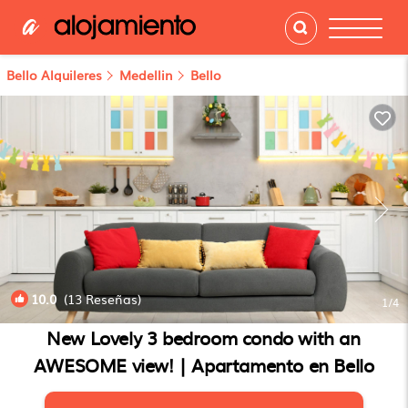
Bello Alquileres
Medellin
Bello
10.0
(13 Reseñas)
1
/4
New Lovely 3 bedroom condo with an
AWESOME view! | Apartamento en Bello