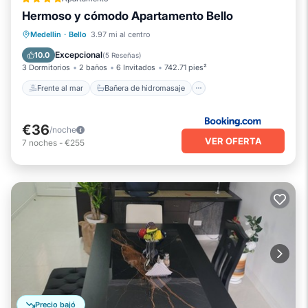
Hermoso y cómodo Apartamento Bello
Frente al mar
Bañera de hidromasaje
Medellin
·
Bello
3.97 mi al centro
Piscina
Vista al mar
Excepcional
10.0
(
5 Reseñas
)
3 Dormitorios
2 baños
6 Invitados
742.71 pies²
Frente al mar
Bañera de hidromasaje
€36
/noche
VER OFERTA
7
noches
-
€255
Precio bajó