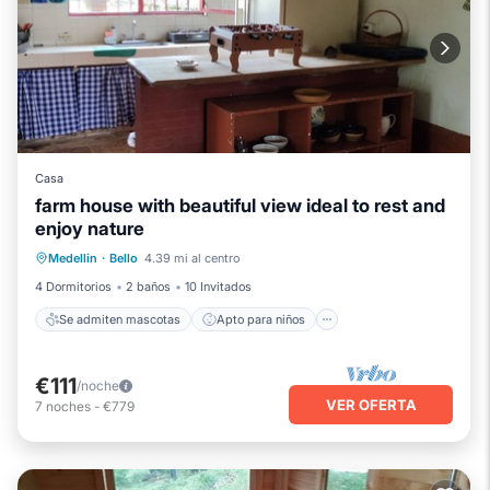
Casa
farm house with beautiful view ideal to rest and
Se admiten mascotas
Apto para niños
enjoy nature
Ropa de cama
Medellin
·
Bello
4.39 mi al centro
Zona para fumadores designada
4 Dormitorios
2 baños
10 Invitados
Se admiten mascotas
Apto para niños
€111
/noche
VER OFERTA
7
noches
-
€779