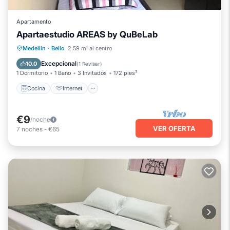
Apartamento
Apartaestudio AREAS by QuBeLab
Cocina
Internet
Apto para niños
Medellin
·
Bello
2.59 mi al centro
Lavandería
Excepcional
10.0
(
1 Revisar
)
1 Dormitorio
1 Baño
3 Invitados
172 pies²
Cocina
Internet
€9
/noche
VER OFERTA
7
noches
-
€65