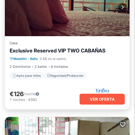
Casa
Exclusive Reserved VIP TWO CABAÑAS
Medellin
·
Bello
2.68 mi al centro
Apto para niños
Seguridad/Protección
2 Dormitorios
2 baños
8 Invitados
Apto para niños
Seguridad/Protección
€126
/noche
VER OFERTA
7
noches
-
€882