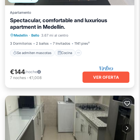
Apartamento
Spectacular, comfortable and luxurious
apartment in Medellín.
Se admiten mascotas
Cocina
Medellin
·
Bello
3.67 mi al centro
Aparcamiento
Internet
3 Dormitorios
2 baños
7 Invitados
1141 pies²
Se admiten mascotas
Cocina
€144
/noche
VER OFERTA
7
noches
-
€1,008