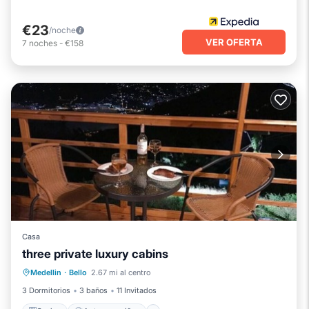
€23
/noche
VER OFERTA
7
noches
-
€158
Casa
three private luxury cabins
Cocina
Apto para niños
TV
Medellin
·
Bello
2.67 mi al centro
Seguridad/Protección
3 Dormitorios
3 baños
11 Invitados