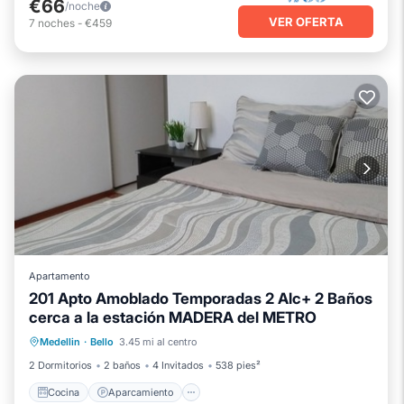
€66
/noche
VER OFERTA
7
noches
-
€459
Apartamento
201 Apto Amoblado Temporadas 2 Alc+ 2 Baños
cerca a la estación MADERA del METRO
Cocina
Aparcamiento
Internet
Medellin
·
Bello
3.45 mi al centro
Apto para niños
2 Dormitorios
2 baños
4 Invitados
538 pies²
Cocina
Aparcamiento