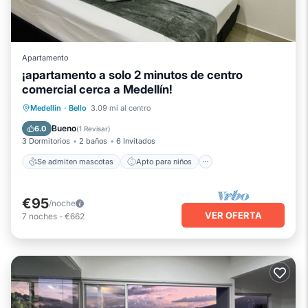
Apartamento
¡apartamento a solo 2 minutos de centro
comercial cerca a Medellín!
Se admiten mascotas
Apto para niños
Medellin
·
Bello
3.09 mi al centro
Lavandería
Ropa de cama
Bueno
6.0
(
1 Revisar
)
3 Dormitorios
2 baños
6 Invitados
Se admiten mascotas
Apto para niños
€95
/noche
VER OFERTA
7
noches
-
€662