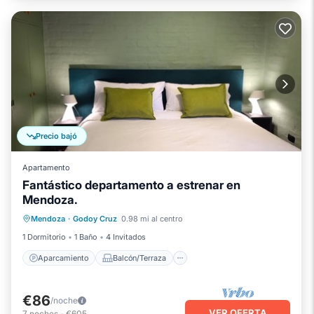
Precio bajó
Apartamento
Fantástico departamento a estrenar en
Mendoza.
Aparcamiento
Balcón/Terraza
Mendoza
·
Godoy Cruz
0.98 mi al centro
Cocina
Aire acondicionado
1 Dormitorio
1 Baño
4 Invitados
Aparcamiento
Balcón/Terraza
€86
/noche
VER OFERTA
7
noches
-
€605