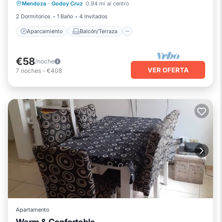
Mendoza
·
Godoy Cruz
0.94 mi al centro
Cocina
Aire acondicionado
2 Dormitorios
1 Baño
4 Invitados
Aparcamiento
Balcón/Terraza
€58
/noche
VER OFERTA
7
noches
-
€408
Apartamento