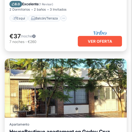
Internet
Excelente
8.0
(
1 Revisar
)
2 Dormitorios
2 baños
3 Invitados
Esquí
Balcón/Terraza
€37
/noche
VER OFERTA
7
noches
-
€260
Apartamento
HouseBoutique apartament en Godoy Cruz,