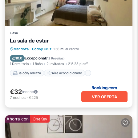
Casa
La sala de estar
Balcón/Terraza
Aire acondicionado
Mendoza
·
Godoy Cruz
1.56 mi al centro
Internet
Excepcional
10.0
(
12 Reseñas
)
1 Dormitorio
1 Baño
2 Invitados
215.28 pies²
Balcón/Terraza
Aire acondicionado
€32
/noche
VER OFERTA
7
noches
-
€225
Ahorra con
OneKey