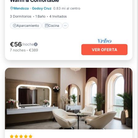
Warm & Confortable
Aparcamiento
Cocina
Mendoza
·
Godoy Cruz
0.83 mi al centro
Aire acondicionado
Internet
3 Dormitorios
1 Baño
4 Invitados
Aparcamiento
Cocina
€56
/noche
VER OFERTA
7
noches
-
€389