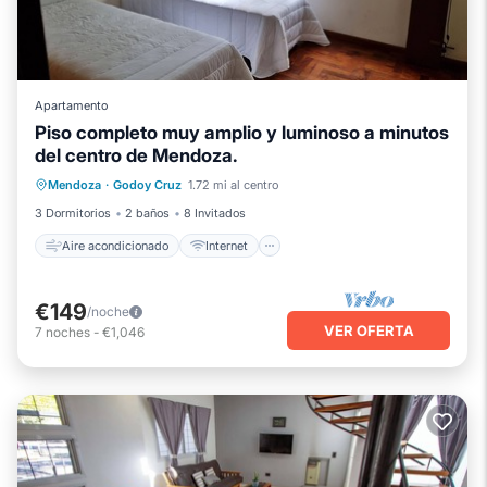
Apartamento
Piso completo muy amplio y luminoso a minutos
del centro de Mendoza.
Aire acondicionado
Internet
Mendoza
·
Godoy Cruz
1.72 mi al centro
Apto para niños
Ropa de cama
3 Dormitorios
2 baños
8 Invitados
Aire acondicionado
Internet
€149
/noche
VER OFERTA
7
noches
-
€1,046