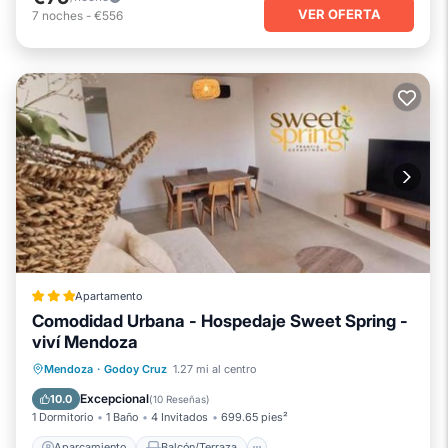
VER OFERTA
7
noches
-
€556
Apartamento
Comodidad Urbana - Hospedaje Sweet Spring -
viví Mendoza
Aparcamiento
Balcón/Terraza
Mendoza
·
Godoy Cruz
1.27 mi al centro
Aire acondicionado
Internet
Excepcional
10.0
(
10 Reseñas
)
1 Dormitorio
1 Baño
4 Invitados
699.65 pies²
Aparcamiento
Balcón/Terraza