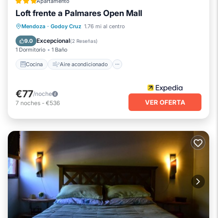
Apartamento
Loft frente a Palmares Open Mall
Cocina
Aire acondicionado
Internet
Mendoza
·
Godoy Cruz
1.76 mi al centro
Apto para niños
Excepcional
9.0
(
2 Reseñas
)
1 Dormitorio
1 Baño
Cocina
Aire acondicionado
€77
/noche
VER OFERTA
7
noches
-
€536