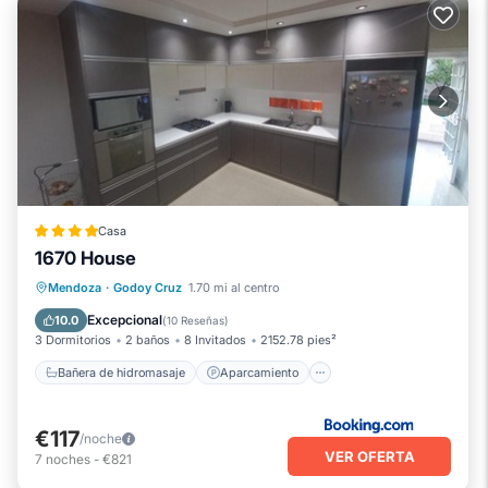
Casa
1670 House
Bañera de hidromasaje
Aparcamiento
Mendoza
·
Godoy Cruz
1.70 mi al centro
Piscina
Esquí
Excepcional
10.0
(
10 Reseñas
)
3 Dormitorios
2 baños
8 Invitados
2152.78 pies²
Bañera de hidromasaje
Aparcamiento
€117
/noche
VER OFERTA
7
noches
-
€821