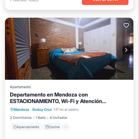
Apartamento
Departamento en Mendoza con
ESTACIONAMIENTO, Wi-Fi y Atención
Aparcamiento
Cocina
Destacada
Mendoza
·
Godoy Cruz
1.17 mi al centro
Aire acondicionado
Internet
2 Dormitorios
1 Baño
4 Invitados
Aparcamiento
Cocina