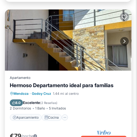
Apartamento
Hermoso Departamento ideal para familias
Aparcamiento
Cocina
Mendoza
·
Godoy Cruz
1.44 mi al centro
Aire acondicionado
Internet
Excelente
8.0
(
2 Reseñas
)
2 Dormitorios
1 Baño
5 Invitados
Aparcamiento
Cocina
€79
/noche