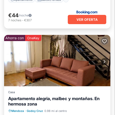
€44
/noche
VER OFERTA
7
noches
-
€307
Ahorra con
OneKey
Casa
Apartamento alegria, malbec y montañas. En
hermosa zona
Esquí
Balcón/Terraza
Cocina
Mendoza
·
Godoy Cruz
0.98 mi al centro