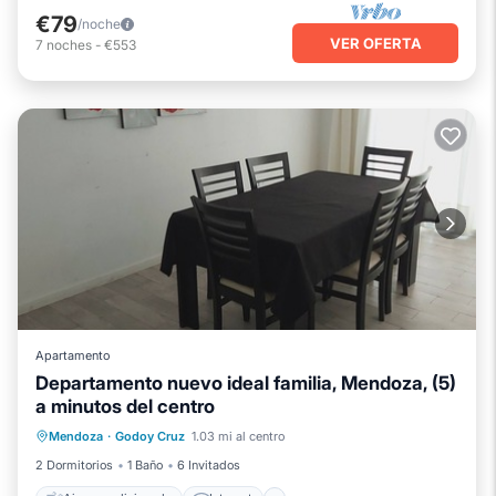
€79
/noche
VER OFERTA
7
noches
-
€553
Apartamento
Departamento nuevo ideal familia, Mendoza, (5)
a minutos del centro
Aire acondicionado
Internet
Mendoza
·
Godoy Cruz
1.03 mi al centro
Se admiten mascotas
Apto para niños
2 Dormitorios
1 Baño
6 Invitados