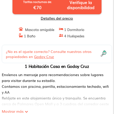
Verifique la
Tarifas nocturnas de:
€70
disponibilidad
Detalles del precio
Mascota amigable
1 Dormitorio
1 Baño
4 Huéspedes
¿No es el ajuste correcto? Consulte nuestras otras
propiedades en
Godoy Cruz
1 Habitación Casa en Godoy Cruz
Envíenos un mensaje para recomendaciones sobre lugares
para visitar durante su estadía.
Contamos con piscina, parrilla, estacionamiento techado, wifi
y AA
Relájate en este alojamiento único y tranquilo. Se encuentra
cerca de Palmares Open Mall y a 3 cuadras del corredor oeste
para conexiones con otros puntos.
Mostrar más