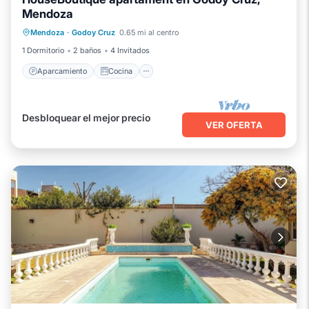
Mendoza
Aparcamiento
Cocina
Internet
Mendoza
·
Godoy Cruz
0.65 mi al centro
Apto para niños
1 Dormitorio
2 baños
4 Invitados
Aparcamiento
Cocina
Desbloquear el mejor precio
VER OFERTA