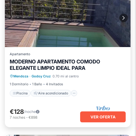
Apartamento
MODERNO APARTAMENTO COMODO
ELEGANTE LIMPIO IDEAL PARA
Piscina
Aire acondicionado
Internet
Mendoza
·
Godoy Cruz
0.70 mi al centro
Se admiten mascotas
1 Dormitorio
1 Baño
4 Invitados
Piscina
Aire acondicionado
€128
/noche
VER OFERTA
7
noches
-
€898