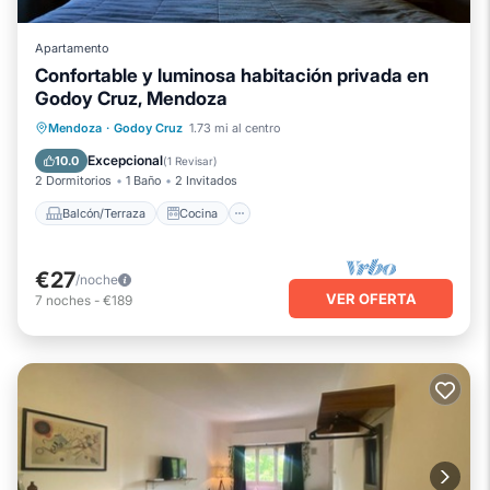
Apartamento
Confortable y luminosa habitación privada en
Godoy Cruz, Mendoza
Balcón/Terraza
Cocina
Mendoza
·
Godoy Cruz
1.73 mi al centro
Aire acondicionado
Internet
Excepcional
10.0
(
1 Revisar
)
2 Dormitorios
1 Baño
2 Invitados
Balcón/Terraza
Cocina
€27
/noche
VER OFERTA
7
noches
-
€189