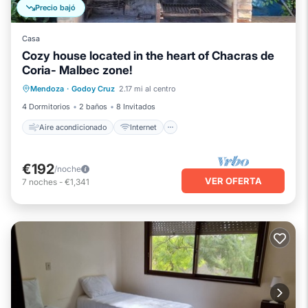
Precio bajó
Casa
Cozy house located in the heart of Chacras de
Coria- Malbec zone!
Aire acondicionado
Internet
Mendoza
·
Godoy Cruz
2.17 mi al centro
Se admiten mascotas
Apto para niños
4 Dormitorios
2 baños
8 Invitados
Aire acondicionado
Internet
€192
/noche
VER OFERTA
7
noches
-
€1,341