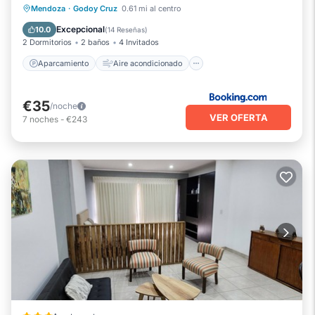
Aparcamiento
Aire acondicionado
Mendoza
·
Godoy Cruz
0.61 mi al centro
Internet
Se admiten mascotas
Excepcional
10.0
(
14 Reseñas
)
2 Dormitorios
2 baños
4 Invitados
Aparcamiento
Aire acondicionado
€35
/noche
VER OFERTA
7
noches
-
€243