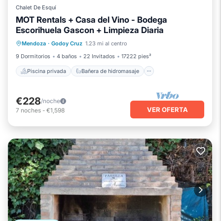
Chalet De Esquí
MOT Rentals + Casa del Vino - Bodega
Escorihuela Gascon + Limpieza Diaria
Piscina privada
Bañera de hidromasaje
Mendoza
·
Godoy Cruz
1.23 mi al centro
Aparcamiento
Piscina
9 Dormitorios
4 baños
22 Invitados
17222 pies²
Piscina privada
Bañera de hidromasaje
€228
/noche
VER OFERTA
7
noches
-
€1,598