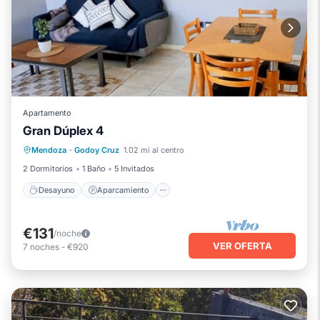
Apartamento
Gran Dúplex 4
Desayuno
Aparcamiento
Cocina
Mendoza
·
Godoy Cruz
1.02 mi al centro
Aire acondicionado
2 Dormitorios
1 Baño
5 Invitados
Desayuno
Aparcamiento
€131
/noche
VER OFERTA
7
noches
-
€920