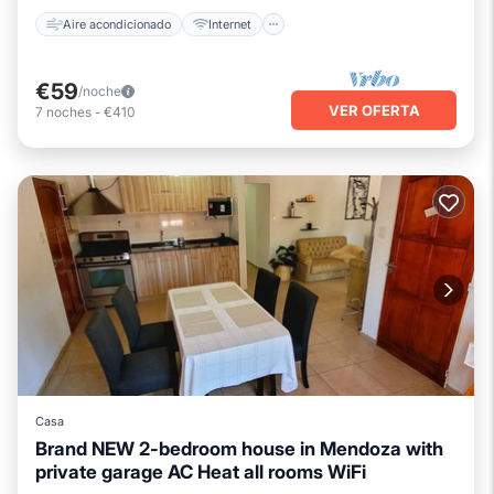
Aire acondicionado
Internet
€59
/noche
VER OFERTA
7
noches
-
€410
Casa
Brand NEW 2-bedroom house in Mendoza with
private garage AC Heat all rooms WiFi
Aparcamiento
Balcón/Terraza