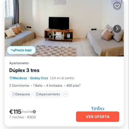
Precio bajó
Apartamento
Dúplex 3 tres
Desayuno
Aparcamiento
Mendoza
·
Godoy Cruz
1.24 mi al centro
Balcón/Terraza
Cocina
2 Dormitorios
1 Baño
4 Invitados
495 pies²
Desayuno
Aparcamiento
€115
/noche
VER OFERTA
7
noches
-
€808