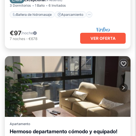
10.0
(
4 Reseñas
)
3 Dormitorios
1 Baño
6 Invitados
Bañera de hidromasaje
Aparcamiento
€97
/noche
VER OFERTA
7
noches
-
€678
Apartamento
Hermoso departamento cómodo y equipado!