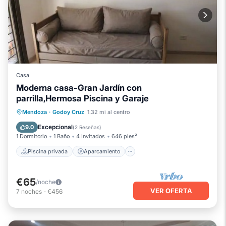
Casa
Moderna casa-Gran Jardín con
parrilla,Hermosa Piscina y Garaje
Piscina privada
Aparcamiento
Mendoza
·
Godoy Cruz
1.32 mi al centro
Piscina
Balcón/Terraza
Excepcional
9.0
(
2 Reseñas
)
1 Dormitorio
1 Baño
4 Invitados
646 pies²
Piscina privada
Aparcamiento
€65
/noche
VER OFERTA
7
noches
-
€456