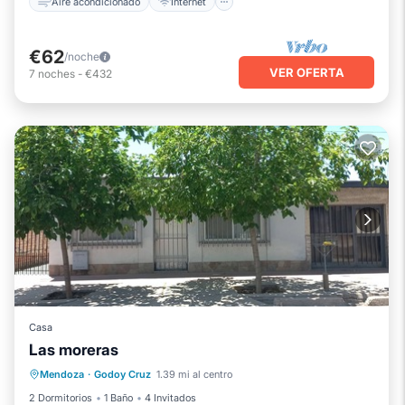
Aire acondicionado
Internet
€62
/noche
VER OFERTA
7
noches
-
€432
Casa
Las moreras
Aire acondicionado
Internet
Mendoza
·
Godoy Cruz
1.39 mi al centro
Apto para niños
Ropa de cama
2 Dormitorios
1 Baño
4 Invitados