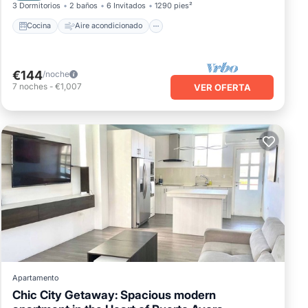
3 Dormitorios
2 baños
6 Invitados
1290 pies²
Cocina
Aire acondicionado
€144
/noche
7
noches
-
€1,007
VER OFERTA
Apartamento
Chic City Getaway: Spacious modern