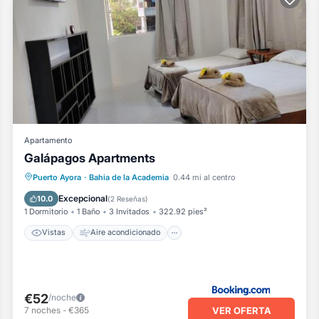
Apartamento
Galápagos Apartments
Vistas
Aire acondicionado
Internet
Puerto Ayora
·
Bahia de la Academia
0.44 mi al centro
Apto para niños
Excepcional
10.0
(
2 Reseñas
)
1 Dormitorio
1 Baño
3 Invitados
322.92 pies²
Vistas
Aire acondicionado
€52
/noche
VER OFERTA
7
noches
-
€365