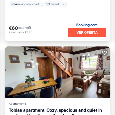
Aire acondicionado
Internet
€60
/noche
VER OFERTA
7
noches
-
€420
Apartamento
Tobias apartment, Cozy, spacious and quiet in