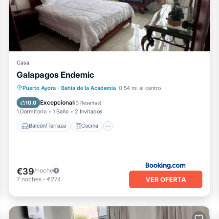
Casa
Galapagos Endemic
Balcón/Terraza
Cocina
Puerto Ayora
·
Bahia de la Academia
0.54 mi al centro
Aire acondicionado
Internet
Excepcional
10.0
(
3 Reseñas
)
1 Dormitorio
1 Baño
2 Invitados
Balcón/Terraza
Cocina
€39
/noche
VER OFERTA
7
noches
-
€274