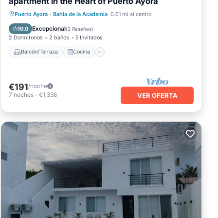
apartment in the Heart of Puerto Ayora
Balcón/Terraza
Cocina
Puerto Ayora
·
Bahia de la Academia
0.61 mi al centro
Aire acondicionado
Internet
Excepcional
10.0
(
2 Reseñas
)
2 Dormitorios
2 baños
5 Invitados
Balcón/Terraza
Cocina
€191
/noche
7
noches
-
€1,338
VER OFERTA