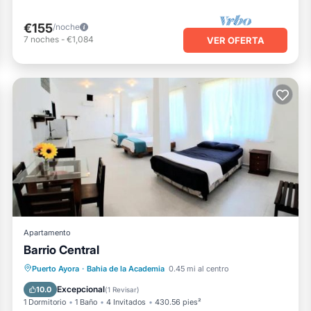
€155
/noche
7
noches
-
€1,084
VER OFERTA
Apartamento
Barrio Central
Aire acondicionado
Internet
Puerto Ayora
·
Bahia de la Academia
0.45 mi al centro
Apto para niños
Seguridad/Protección
Excepcional
10.0
(
1 Revisar
)
1 Dormitorio
1 Baño
4 Invitados
430.56 pies²