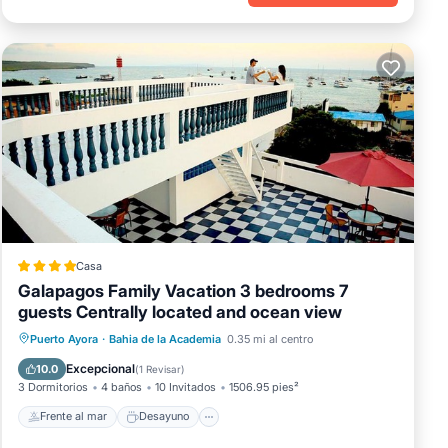
Casa
Galapagos Family Vacation 3 bedrooms 7
guests Centrally located and ocean view
Frente al mar
Desayuno
Puerto Ayora
·
Bahia de la Academia
0.35 mi al centro
Vista al mar
Balcón/Terraza
Excepcional
10.0
(
1 Revisar
)
3 Dormitorios
4 baños
10 Invitados
1506.95 pies²
Frente al mar
Desayuno