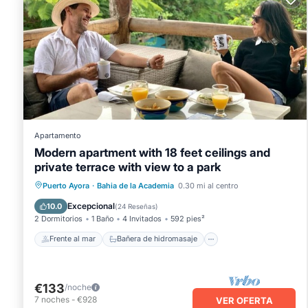
Apartamento
Modern apartment with 18 feet ceilings and
private terrace with view to a park
Frente al mar
Bañera de hidromasaje
Puerto Ayora
·
Bahia de la Academia
0.30 mi al centro
Aparcamiento
Vista al mar
Excepcional
10.0
(
24 Reseñas
)
2 Dormitorios
1 Baño
4 Invitados
592 pies²
Frente al mar
Bañera de hidromasaje
€133
/noche
7
noches
-
€928
VER OFERTA