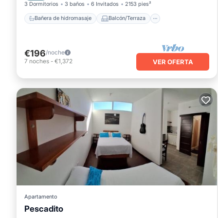
3 Dormitorios
3 baños
6 Invitados
2153 pies²
Bañera de hidromasaje
Balcón/Terraza
€196
/noche
7
noches
-
€1,372
VER OFERTA
Apartamento
Pescadito