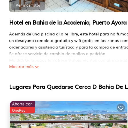
Ver más fotos
Hotel en Bahia de la Academia, Puerto Ayora
Además de una piscina al aire libre, este hotel para no fumad
un desayuno completo gratuito y wifi gratis en las zonas co
ordenadores y asistencia turística y para la compra de entra
Se ofrece servicio de cambio de toallas a petición.
Maidith Galapagos Inn ofrece 9 alojamientos con aire acondic
Mostrar más
agua gratuita. Cada alojamiento tiene un mobiliario y decor
calidad. Se ofrece una televisión de pantalla plana de 32 p
artículos de higiene personal gratuitos y secador de pelo.
Lugares Para Quedarse Cerca D Bahia De L
Los huéspedes pueden navegar por la web gracias a nuestro a
incluyen escritorio y sillas de oficina. Es posible solicitar c
todos los días.
Ahorra con
OneKey
En el alojamiento hay piscina al aire libre y piscina infantil.