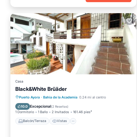
Casa
Black&White Brüäder
Balcón/Terraza
Vistas
Cocina
Puerto Ayora
·
Bahia de la Academia
0.24 mi al centro
Internet
Excepcional
10.0
(
2 Reseñas
)
1 Dormitorio
1 Baño
2 Invitados
161.46 pies²
Balcón/Terraza
Vistas