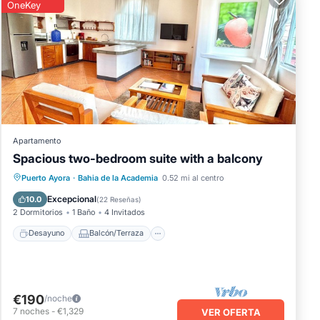
OneKey
Apartamento
Spacious two-bedroom suite with a balcony
Desayuno
Balcón/Terraza
Cocina
Puerto Ayora
·
Bahia de la Academia
0.52 mi al centro
Aire acondicionado
Excepcional
10.0
(
22 Reseñas
)
2 Dormitorios
1 Baño
4 Invitados
Desayuno
Balcón/Terraza
€190
/noche
7
noches
-
€1,329
VER OFERTA