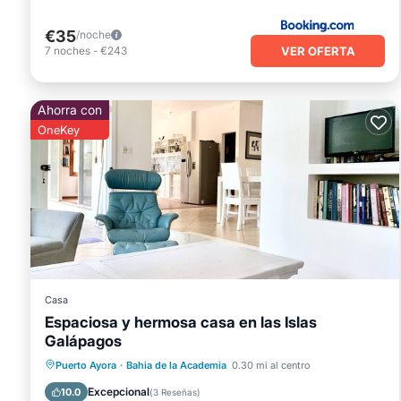
€35
/noche
VER OFERTA
7
noches
-
€243
Ahorra con
OneKey
Casa
Espaciosa y hermosa casa en las Islas
Galápagos
Bañera de hidromasaje
Balcón/Terraza
Puerto Ayora
·
Bahia de la Academia
0.30 mi al centro
Cocina
Aire acondicionado
Excepcional
10.0
(
3 Reseñas
)