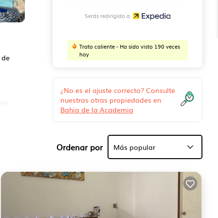
Serás redirigido a
Trato caliente - Ha sido visto 190 veces
hoy
 de
¿No es el ajuste correcto? Consulte
nuestras otras propiedades en
 de
Bahia de la Academia
lta
ha,
Ordenar por
Más popular
cios
a