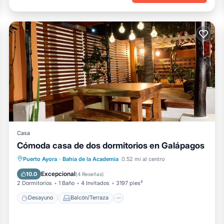
Casa
Cómoda casa de dos dormitorios en Galápagos
Desayuno
Balcón/Terraza
Cocina
Puerto Ayora
·
Bahia de la Academia
0.52 mi al centro
Aire acondicionado
Excepcional
10.0
(
4 Reseñas
)
2 Dormitorios
1 Baño
4 Invitados
3197 pies²
Desayuno
Balcón/Terraza