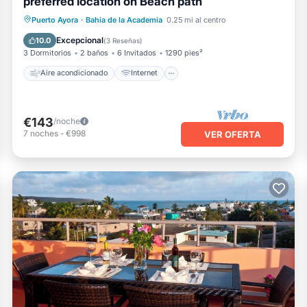
preferred location on Beach path
Aire acondicionado
Internet
Puerto Ayora
·
Bahia de la Academia
0.25 mi al centro
Apto para niños
Lavandería
Excepcional
10.0
(
3 Reseñas
)
3 Dormitorios
2 baños
6 Invitados
1290 pies²
Aire acondicionado
Internet
€143
/noche
7
noches
-
€998
VER OFERTA