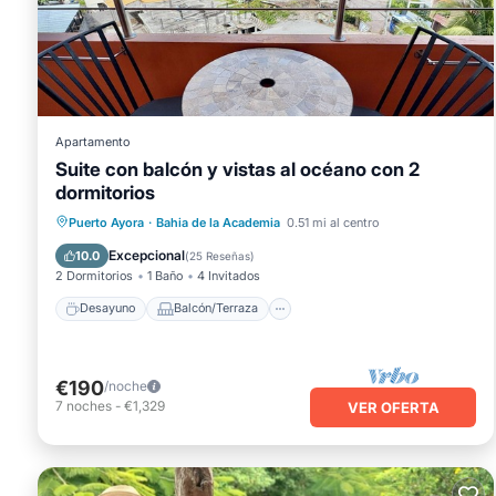
Apartamento
Suite con balcón y vistas al océano con 2
dormitorios
Desayuno
Balcón/Terraza
Cocina
Puerto Ayora
·
Bahia de la Academia
0.51 mi al centro
Aire acondicionado
Excepcional
10.0
(
25 Reseñas
)
2 Dormitorios
1 Baño
4 Invitados
Desayuno
Balcón/Terraza
€190
/noche
7
noches
-
€1,329
VER OFERTA