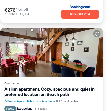
€276
/noche
VER OFERTA
7
noches
-
€1,934
Apartamento
Aislinn apartment, Cozy, spacious and quiet in
preferred location on Beach path
Cocina
Aire acondicionado
Internet
Puerto Ayora
·
Bahia de la Academia
0.47 mi al centro
Apto para niños
Excepcional
10.0
(
3 Reseñas
)