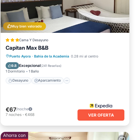
Muy bien valorado
Cama Y Desayuno
Capitan Max B&B
Desayuno
Aparcamiento
Puerto Ayora
·
Bahia de la Academia
0.28 mi al centro
Aire acondicionado
Internet
Excepcional
9.8
(
241 Reseñas
)
1 Dormitorio
1 Baño
Desayuno
Aparcamiento
€67
/noche
7
noches
-
€468
VER OFERTA
Ahorra con