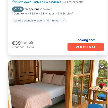
Aire acondicionado
Internet
Puerto Ayora
·
Bahia de la Academia
0.44 mi al centro
Apto para niños
Seguridad/Protección
Excepcional
10.0
(
1 Revisar
)
1 Dormitorio
1 Baño
3 Invitados
215.28 pies²
Aire acondicionado
Internet
€39
/noche
VER OFERTA
7
noches
-
€274