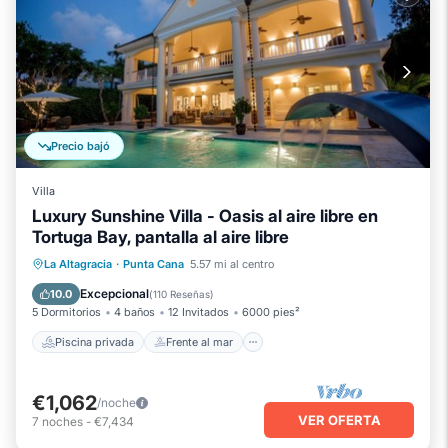
Precio bajó
Villa
Luxury Sunshine Villa - Oasis al aire libre en
Tortuga Bay, pantalla al aire libre
Piscina privada
Frente al mar
La Altagracia
·
Punta Cana
5.57 mi al centro
Piscina
Vista al mar
Excepcional
10.0
(
110 Reseñas
)
5 Dormitorios
4 baños
12 Invitados
6000 pies²
Piscina privada
Frente al mar
€1,062
/noche
VER OFERTA
7
noches
-
€7,434