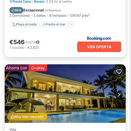
Playa privada
Frente al mar
Punta Cana
·
Bavaro
2.03 mi al centro
Bañera de hidromasaje
Piscina
Excepcional
10.0
(
14 Reseñas
)
2 Dormitorios
2 baños
8 Invitados
1291.67 pies²
Playa privada
Frente al mar
€546
/noche
VER OFERTA
7
noches
-
€3,820
Ahorra con
OneKey
Muy bien valorado
Villa