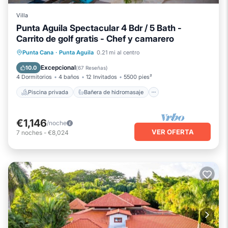
Villa
Punta Aguila Spectacular 4 Bdr / 5 Bath -
Carrito de golf gratis - Chef y camarero
Piscina privada
Bañera de hidromasaje
Punta Cana
·
Punta Aguila
0.21 mi al centro
Piscina
Balcón/Terraza
Excepcional
10.0
(
67 Reseñas
)
4 Dormitorios
4 baños
12 Invitados
5500 pies²
Piscina privada
Bañera de hidromasaje
€1,146
/noche
VER OFERTA
7
noches
-
€8,024