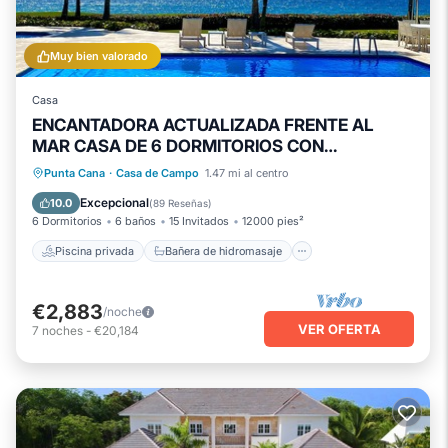
Muy bien valorado
Casa
ENCANTADORA ACTUALIZADA FRENTE AL
MAR CASA DE 6 DORMITORIOS CON
PERSONAL COMPLETO
Piscina privada
Bañera de hidromasaje
Punta Cana
·
Casa de Campo
1.47 mi al centro
Piscina
Vista al mar
Excepcional
10.0
(
89 Reseñas
)
6 Dormitorios
6 baños
15 Invitados
12000 pies²
Piscina privada
Bañera de hidromasaje
€2,883
/noche
VER OFERTA
7
noches
-
€20,184