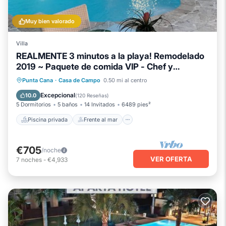
Muy bien valorado
Villa
REALMENTE 3 minutos a la playa! Remodelado
2019 ~ Paquete de comida VIP - Chef y
mayordomo
Piscina privada
Frente al mar
Punta Cana
·
Casa de Campo
0.50 mi al centro
Bañera de hidromasaje
Piscina
Excepcional
10.0
(
120 Reseñas
)
5 Dormitorios
5 baños
14 Invitados
6489 pies²
Piscina privada
Frente al mar
€705
/noche
VER OFERTA
7
noches
-
€4,933