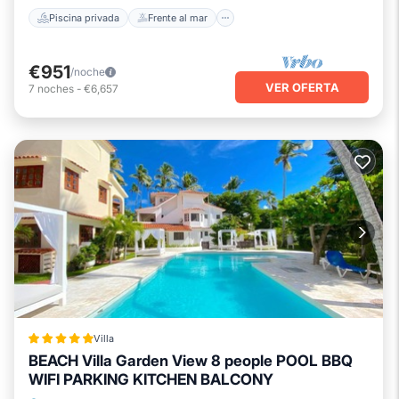
Piscina privada
Frente al mar
€951
/noche
VER OFERTA
7
noches
-
€6,657
Villa
BEACH Villa Garden View 8 people POOL BBQ
WIFI PARKING KITCHEN BALCONY