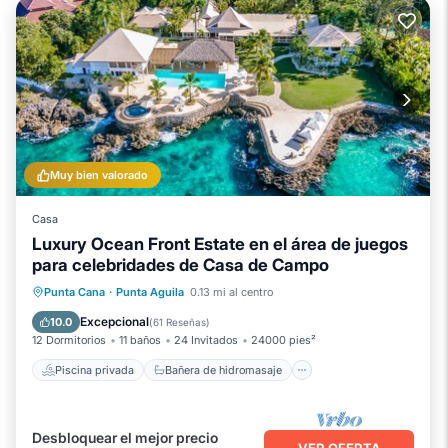
Muy bien valorado
Casa
Luxury Ocean Front Estate en el área de juegos
para celebridades de Casa de Campo
Piscina privada
Bañera de hidromasaje
Punta Cana
·
Punta Aguila
0.13 mi al centro
Spa
Piscina
Excepcional
10.0
(
61 Reseñas
)
12 Dormitorios
11 baños
24 Invitados
24000 pies²
Piscina privada
Bañera de hidromasaje
Desbloquear el mejor precio
VER OFERTA