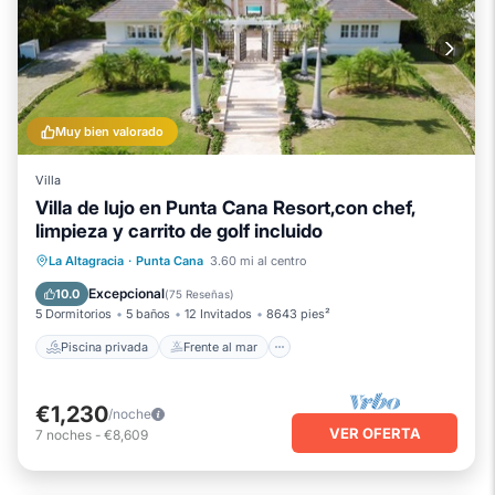
Muy bien valorado
Villa
Villa de lujo en Punta Cana Resort,con chef,
limpieza y carrito de golf incluido
Piscina privada
Frente al mar
La Altagracia
·
Punta Cana
3.60 mi al centro
Piscina
Vista al mar
Excepcional
10.0
(
75 Reseñas
)
5 Dormitorios
5 baños
12 Invitados
8643 pies²
Piscina privada
Frente al mar
€1,230
/noche
VER OFERTA
7
noches
-
€8,609