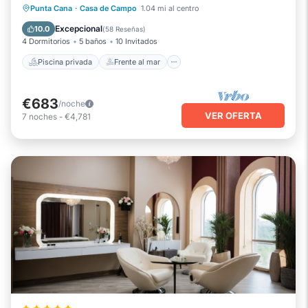
Piscina privada
Frente al mar
Punta Cana
·
Casa de Campo
1.04 mi al centro
Piscina
Vista al mar
Excepcional
10.0
(
58 Reseñas
)
4 Dormitorios
5 baños
10 Invitados
Piscina privada
Frente al mar
€683
/noche
VER OFERTA
7
noches
-
€4,781