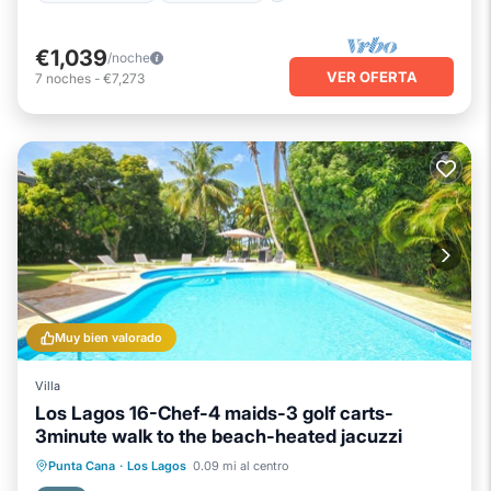
€1,039
/noche
VER OFERTA
7
noches
-
€7,273
Muy bien valorado
Villa
Los Lagos 16-Chef-4 maids-3 golf carts-
3minute walk to the beach-heated jacuzzi
Piscina privada
Bañera de hidromasaje
Punta Cana
·
Los Lagos
0.09 mi al centro