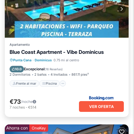
Apartamento
Blue Coast Apartment - Vibe Dominicus
Frente al mar
Piscina
Vista al mar
Punta Cana
·
Dominicus
0.75 mi al centro
Balcón/Terraza
Excepcional
10.0
(
16 Reseñas
)
2 Dormitorios
2 baños
4 Invitados
861.11 pies²
Frente al mar
Piscina
€73
/noche
VER OFERTA
7
noches
-
€514
Ahorra con
OneKey