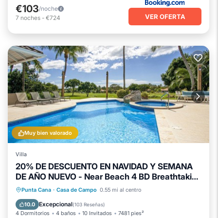
€103
/noche
VER OFERTA
7
noches
-
€724
Muy bien valorado
Villa
20% DE DESCUENTO EN NAVIDAD Y SEMANA
DE AÑO NUEVO - Near Beach 4 BD Breathtaking
Piscina privada
Frente al mar
Golf View Villa
Bañera de hidromasaje
Punta Cana
·
Casa de Campo
0.55 mi al centro
Chimenea/Calefacción
Excepcional
10.0
(
103 Reseñas
)
4 Dormitorios
4 baños
10 Invitados
7481 pies²