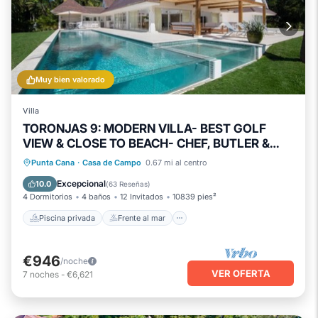
Muy bien valorado
Villa
TORONJAS 9: MODERN VILLA- BEST GOLF
VIEW & CLOSE TO BEACH- CHEF, BUTLER &
MAID
Piscina privada
Frente al mar
Punta Cana
·
Casa de Campo
0.67 mi al centro
Bañera de hidromasaje
Piscina
Excepcional
10.0
(
63 Reseñas
)
4 Dormitorios
4 baños
12 Invitados
10839 pies²
Piscina privada
Frente al mar
€946
/noche
VER OFERTA
7
noches
-
€6,621