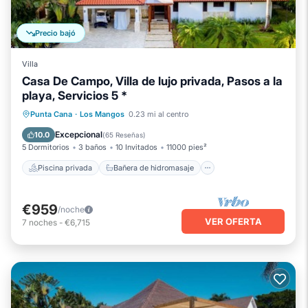
Precio bajó
Villa
Casa De Campo, Villa de lujo privada, Pasos a la
playa, Servicios 5 *
Piscina privada
Bañera de hidromasaje
Punta Cana
·
Los Mangos
0.23 mi al centro
Spa
Piscina
Excepcional
10.0
(
65 Reseñas
)
5 Dormitorios
3 baños
10 Invitados
11000 pies²
Piscina privada
Bañera de hidromasaje
€959
/noche
VER OFERTA
7
noches
-
€6,715