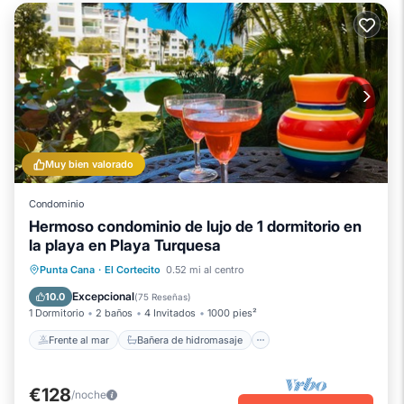
Muy bien valorado
Condominio
Hermoso condominio de lujo de 1 dormitorio en
la playa en Playa Turquesa
Frente al mar
Bañera de hidromasaje
Punta Cana
·
El Cortecito
0.52 mi al centro
Piscina
Vista al mar
Excepcional
10.0
(
75 Reseñas
)
1 Dormitorio
2 baños
4 Invitados
1000 pies²
Frente al mar
Bañera de hidromasaje
€128
/noche