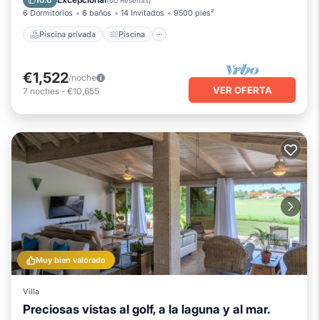
10.0
(
60 Reseñas
)
6 Dormitorios
6 baños
14 Invitados
9500 pies²
Piscina privada
Piscina
€1,522
/noche
VER OFERTA
7
noches
-
€10,655
Muy bien valorado
Villa
Preciosas vistas al golf, a la laguna y al mar.