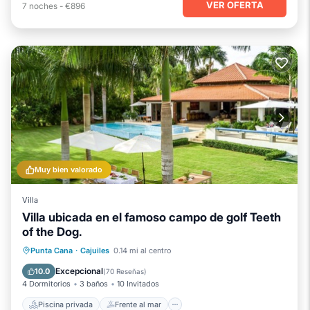
VER OFERTA
7
noches
-
€896
Muy bien valorado
Villa
Villa ubicada en el famoso campo de golf Teeth
of the Dog.
Piscina privada
Frente al mar
Punta Cana
·
Cajuiles
0.14 mi al centro
Bañera de hidromasaje
Piscina
Excepcional
10.0
(
70 Reseñas
)
4 Dormitorios
3 baños
10 Invitados
Piscina privada
Frente al mar