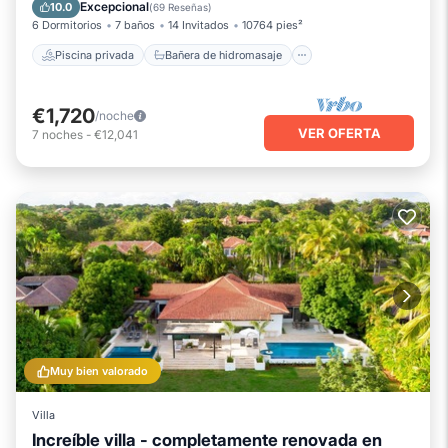
Piscina
Vista al mar
Excepcional
10.0
(
69 Reseñas
)
6 Dormitorios
7 baños
14 Invitados
10764 pies²
Piscina privada
Bañera de hidromasaje
€1,720
/noche
VER OFERTA
7
noches
-
€12,041
Muy bien valorado
Villa
Increíble villa - completamente renovada en