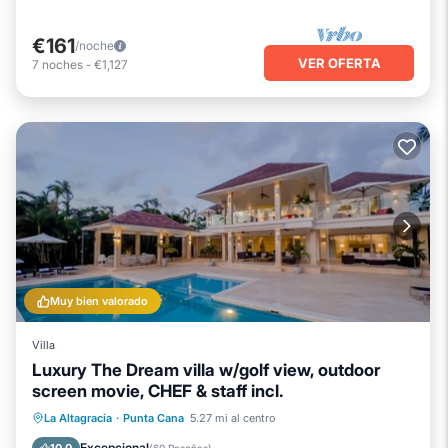
€161
/noche
VER OFERTA
7
noches
-
€1,127
Muy bien valorado
Villa
Luxury The Dream villa w/golf view, outdoor
screen movie, CHEF & staff incl.
Piscina privada
Piscina
La Altagracia
·
Punta Cana
5.27 mi al centro
Vista al mar
Balcón/Terraza
Excepcional