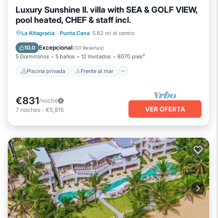
Luxury Sunshine II. villa with SEA & GOLF VIEW,
pool heated, CHEF & staff incl.
Piscina privada
Frente al mar
La Altagracia
·
Punta Cana
5.62 mi al centro
Piscina
Vista al mar
Excepcional
10.0
(
101 Reseñas
)
5 Dormitorios
5 baños
12 Invitados
8070 pies²
Piscina privada
Frente al mar
€831
/noche
VER OFERTA
7
noches
-
€5,815