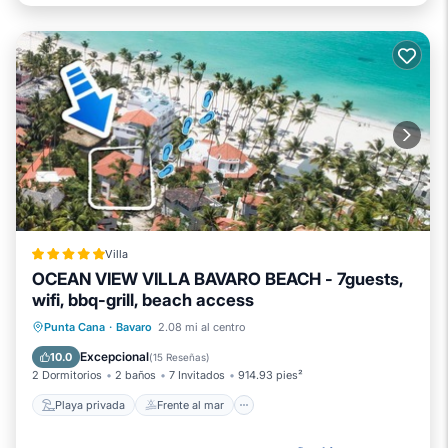
Villa
OCEAN VIEW VILLA BAVARO BEACH - 7guests,
wifi, bbq-grill, beach access
Playa privada
Frente al mar
Punta Cana
·
Bavaro
2.08 mi al centro
Bañera de hidromasaje
Piscina
Excepcional
10.0
(
15 Reseñas
)
2 Dormitorios
2 baños
7 Invitados
914.93 pies²
Playa privada
Frente al mar