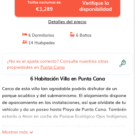
Verifique la
Tarifas nocturnas de:
€1,289
disponibilidad
Detalles del precio
6 Dormitorios
6 Baños
14 Huéspedes
¿No es el ajuste correcto? Consulte nuestras otras
propiedades en
Punta Cana
6 Habitación Villa en Punta Cana
Cerca de esta villa tan agradable podrás disfrutar de un
parque acuático y del submarinismo. El alojamiento dispone
de aparcamiento en las instalaciones, así que olvídate de tu
vehículo y da un paseo hasta Playa de Punta Cana. También
estarás a 4min en coche de Parque Ecológico Ojos Indígenas.
Relájate en la piscina compartida o tómate algo en el jardín
Mostrar más
de esta villa de 883 m² que, además, cuenta con un porche o