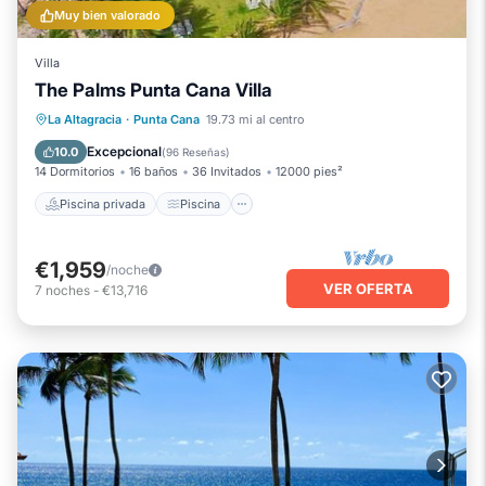
Muy bien valorado
Villa
The Palms Punta Cana Villa
Piscina privada
Piscina
La Altagracia
·
Punta Cana
19.73 mi al centro
Vista al mar
Balcón/Terraza
Excepcional
10.0
(
96 Reseñas
)
14 Dormitorios
16 baños
36 Invitados
12000 pies²
Piscina privada
Piscina
€1,959
/noche
VER OFERTA
7
noches
-
€13,716