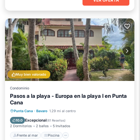
Muy bien valorado
Condominio
Pasos a la playa - Europa en la playa I en Punta
Cana
Frente al mar
Piscina
Vista al mar
Punta Cana
·
Bavaro
1.29 mi al centro
Vistas
Excepcional
10.0
(
61 Reseñas
)
2 Dormitorios
2 baños
5 Invitados
Frente al mar
Piscina