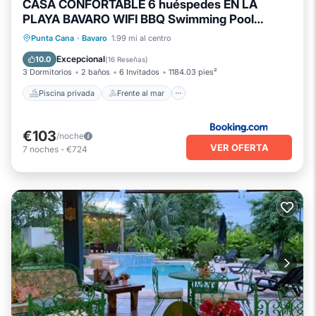
CASA CONFORTABLE 6 huéspedes EN LA
PLAYA BAVARO WIFI BBQ Swimming Pool
PARKING
Piscina privada
Frente al mar
Punta Cana
·
Bavaro
1.99 mi al centro
Bañera de hidromasaje
Piscina
Excepcional
10.0
(
16 Reseñas
)
3 Dormitorios
2 baños
6 Invitados
1184.03 pies²
Piscina privada
Frente al mar
€103
/noche
VER OFERTA
7
noches
-
€724