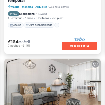
temporal
Cocina
Aire acondicionado
Internet
Madrid
·
Moncloa - Arguelles
0.54 mi al centro
Apto para niños
Excepcional
10.0
(
1 Revisar
)
1 Dormitorio
1 Baño
5 Invitados
753 pies²
Cocina
Aire acondicionado
€164
/noche
7
noches
-
€1,151
VER OFERTA