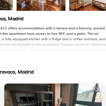
ca, Madrid
CE offers accommodation with a terrace and a balcony, around
 this apartment have access to free WiFi and a patio. The air-
 a fully equipped kitchen with a fridge and a coffee machine, and
linen are featured in the apartment. Popular points of interest n
od and Gran Via. The nearest airport is Adolfo Suarez Madrid-Bar
ACE.
 Madrid.
ravaca, Madrid
 viajeros. Tiene varias comodidades que garantizarían su comodi
das accesible, Balcón/Terraza, y varios otros. Esta es una propie
medio de 9.6 . ¿Llegar a Madrid y necesitar un lugar para quedarse
te Apartamento para su próxima visita, Seguramente te encantará.
rmitorios Apartamento Si desea obtener más información sobre este
o, como son proporcionados por nuestro socio, Booking.com.