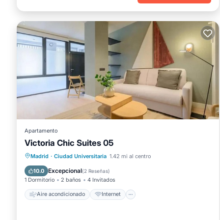
Apartamento
Victoria Chic Suites 05
Aire acondicionado
Internet
Madrid
·
Ciudad Universitaria
1.42 mi al centro
Apto para niños
Seguridad/Protección
Excepcional
10.0
(
2 Reseñas
)
1 Dormitorio
2 baños
4 Invitados
Aire acondicionado
Internet