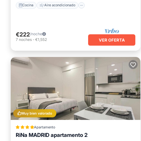
Cocina
Aire acondicionado
€222
/noche
7
noches
-
€1,552
VER OFERTA
Muy bien valorado
Apartamento
RiNa MADRID apartamento 2