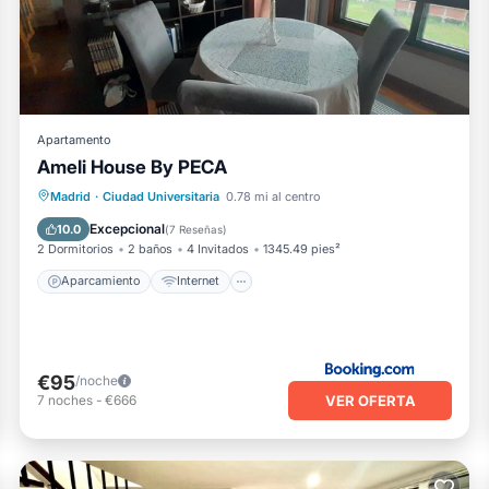
á bien equipado y tiene todo Instalaciones que se han enume
 compartidos por Booking.com para la lista "LUXURY DUPLEX
lles compartidos y somos considerados "precisos". Si tiene a
esto Apartamento, por favor déjanos saber.
Apartamento
Ameli House By PECA
Aparcamiento
Internet
Madrid
·
Ciudad Universitaria
0.78 mi al centro
Apto para niños
Accesibilidad
Excepcional
10.0
(
7 Reseñas
)
2 Dormitorios
2 baños
4 Invitados
1345.49 pies²
Aparcamiento
Internet
€95
/noche
VER OFERTA
7
noches
-
€666