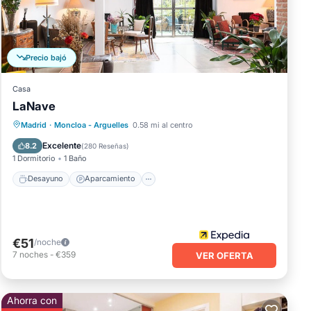
rado
lguna
Precio bajó
Casa
LaNave
Desayuno
Aparcamiento
Madrid
·
Moncloa - Arguelles
0.58 mi al centro
Balcón/Terraza
Aire acondicionado
Excelente
8.2
(
280 Reseñas
)
1 Dormitorio
1 Baño
Desayuno
Aparcamiento
€51
/noche
7
noches
-
€359
VER OFERTA
Ahorra con