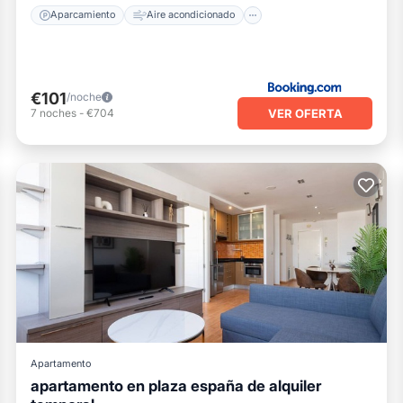
Aparcamiento
Aire acondicionado
€101
/noche
VER OFERTA
7
noches
-
€704
Apartamento
apartamento en plaza españa de alquiler