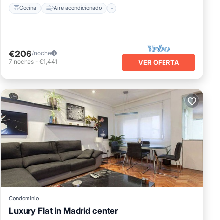
Cocina
Aire acondicionado
€206
/noche
7
noches
-
€1,441
VER OFERTA
Condominio
Luxury Flat in Madrid center