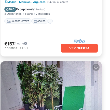
Balcón/Terraza
Cocina
Madrid
·
Moncloa - Arguelles
0.47 mi al centro
Aire acondicionado
Internet
Excepcional
10.0
(
1 Revisar
)
2 Dormitorios
1 Baño
2 Invitados
Balcón/Terraza
Cocina
€157
/noche
7
noches
-
€1,101
VER OFERTA