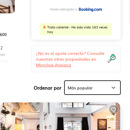
Serás redirigido a
Trato caliente - Ha sido visto 163 veces
hoy
 600
 2
¿No es el ajuste correcto? Consulte
ear
nuestras otras propiedades en
ajas
Moncloa-Aravaca
dad.
Ordenar por
Más popular
dad
? Ya