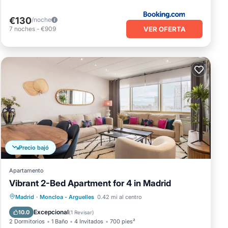
€130
/noche
VER OFERTA
7
noches
-
€909
Precio bajó
Apartamento
Vibrant 2-Bed Apartment for 4 in Madrid
Cocina
Aire acondicionado
Apto para niños
Madrid
·
Moncloa - Arguelles
0.42 mi al centro
Accesible en silla de ruedas
Excepcional
10.0
(
1 Revisar
)
2 Dormitorios
1 Baño
4 Invitados
700 pies²