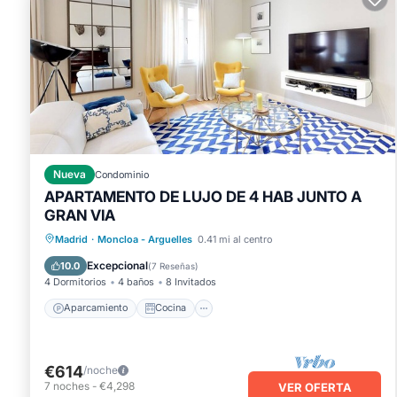
Nueva
Condominio
APARTAMENTO DE LUJO DE 4 HAB JUNTO A
GRAN VIA
Aparcamiento
Cocina
Madrid
·
Moncloa - Arguelles
0.41 mi al centro
Aire acondicionado
Internet
Excepcional
10.0
(
7 Reseñas
)
4 Dormitorios
4 baños
8 Invitados
Aparcamiento
Cocina
€614
/noche
7
noches
-
€4,298
VER OFERTA