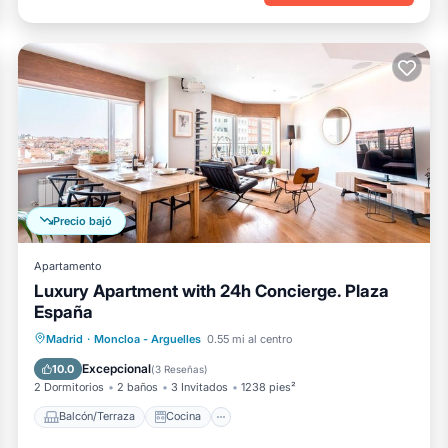
Precio bajó
Apartamento
Luxury Apartment with 24h Concierge. Plaza
España
Balcón/Terraza
Cocina
Madrid
·
Moncloa - Arguelles
0.55 mi al centro
Aire acondicionado
Internet
Excepcional
10.0
(
3 Reseñas
)
2 Dormitorios
2 baños
3 Invitados
1238 pies²
Balcón/Terraza
Cocina