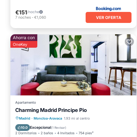
€151
/noche
VER OFERTA
7
noches
-
€1,060
Ahorra con
OneKey
Apartamento
Charming Madrid Principe Pio
Cocina
Aire acondicionado
Internet
Madrid
·
Moncloa-Aravaca
1.93 mi al centro
Apto para niños
Excepcional
10.0
(
1 Revisar
)
2 Dormitorios
2 baños
4 Invitados
754 pies²