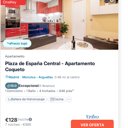
OneKey
Precio bajó
Apartamento
Plaza de España Central - Apartamento
Coqueto
Bañera de hidromasaje
Cocina
Madrid
·
Moncloa - Arguelles
0.46 mi al centro
Aire acondicionado
Internet
Excepcional
10.0
(
5 Reseñas
)
1 Dormitorio
1 Baño
4 Invitados
646 pies²
Bañera de hidromasaje
Cocina
€128
/noche
7
noches
-
€895
VER OFERTA