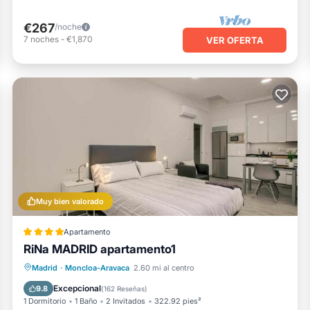
€267
/noche
7
noches
-
€1,870
VER OFERTA
Muy bien valorado
Apartamento
RiNa MADRID apartamento1
Aparcamiento
Aire acondicionado
Madrid
·
Moncloa-Aravaca
2.60 mi al centro
Internet
Seguridad/Protección
Excepcional
9.8
(
162 Reseñas
)
1 Dormitorio
1 Baño
2 Invitados
322.92 pies²