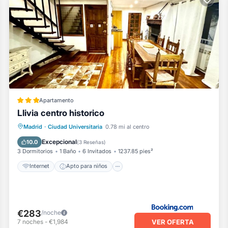
Apartamento
Llivia centro historico
Internet
Apto para niños
Deportes/Actividades
Madrid
·
Ciudad Universitaria
0.78 mi al centro
Seguridad/Protección
Excepcional
10.0
(
3 Reseñas
)
3 Dormitorios
1 Baño
6 Invitados
1237.85 pies²
Internet
Apto para niños
€283
/noche
VER OFERTA
7
noches
-
€1,984