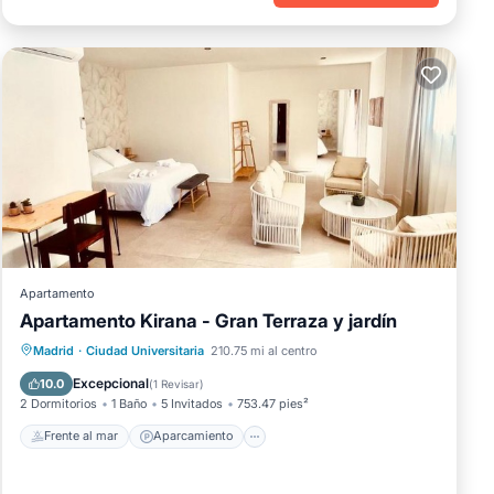
Apartamento
Apartamento Kirana - Gran Terraza y jardín
Frente al mar
Aparcamiento
Madrid
·
Ciudad Universitaria
210.75 mi al centro
Vista al mar
Balcón/Terraza
Excepcional
10.0
(
1 Revisar
)
2 Dormitorios
1 Baño
5 Invitados
753.47 pies²
Frente al mar
Aparcamiento