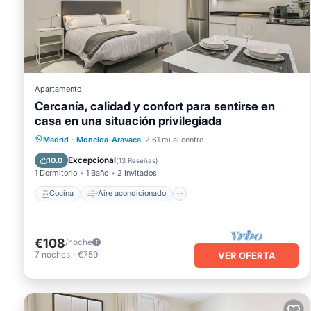
Este LUXURY DUPLEX PENTHOUSE ROYALPALACE en Madrid est
a continuación. Tenga en cuenta que estos detalles fueron
PENTHOUSE ROYALPALACE". Confiamos únicamente en sus deta
preocupación sobre el información o precisión que describe 
Número de licencia : VT6454
Apartamento
Cercanía, calidad y confort para sentirse en
casa en una situación privilegiada
Cocina
Aire acondicionado
Internet
Madrid
·
Moncloa-Aravaca
2.61 mi al centro
Apto para niños
Excepcional
10.0
(
13 Reseñas
)
1 Dormitorio
1 Baño
2 Invitados
Cocina
Aire acondicionado
€108
/noche
7
noches
-
€759
VER OFERTA