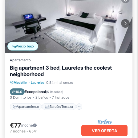
Precio bajó
Apartamento
Big apartment 3 bed, Laureles the coolest
neighborhood
Aparcamiento
Balcón/Terraza
Medellin
·
Laureles
0.84 mi al centro
Cocina
Internet
Excepcional
10.0
(
5 Reseñas
)
3 Dormitorios
2 baños
7 Invitados
Aparcamiento
Balcón/Terraza
€77
/noche
VER OFERTA
7
noches
-
€541