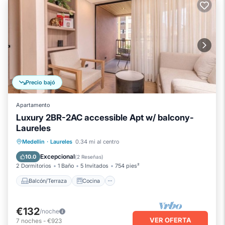
Precio bajó
Apartamento
Luxury 2BR-2AC accessible Apt w/ balcony-
Laureles
Balcón/Terraza
Cocina
Medellin
·
Laureles
0.34 mi al centro
Aire acondicionado
Internet
Excepcional
10.0
(
2 Reseñas
)
2 Dormitorios
1 Baño
5 Invitados
754 pies²
Balcón/Terraza
Cocina
€132
/noche
VER OFERTA
7
noches
-
€923