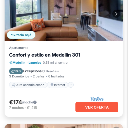
Precio bajó
Apartamento
Confort y estilo en Medellín 301
Aire acondicionado
Internet
Medellin
·
Laureles
0.53 mi al centro
Se admiten mascotas
Apto para niños
Excepcional
10.0
(
2 Reseñas
)
3 Dormitorios
2 baños
6 Invitados
Aire acondicionado
Internet
€174
/noche
VER OFERTA
7
noches
-
€1,215