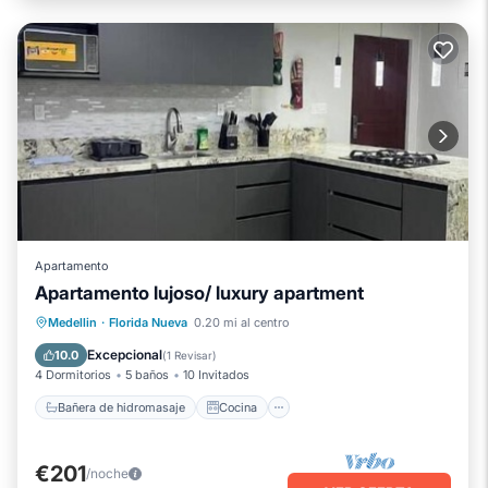
Apartamento
Apartamento lujoso/ luxury apartment
Bañera de hidromasaje
Cocina
Medellin
·
Florida Nueva
0.20 mi al centro
Aire acondicionado
Internet
Excepcional
10.0
(
1 Revisar
)
4 Dormitorios
5 baños
10 Invitados
Bañera de hidromasaje
Cocina
€201
/noche