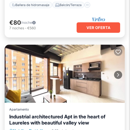
Bañera de hidromasaje
Balcón/Terraza
€80
/noche
VER OFERTA
7
noches
-
€560
Apartamento
Industrial architectured Apt in the heart of
Laureles with beautiful valley view