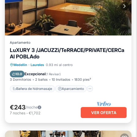
Apartamento
LuXURY 3 /JACUZZi/TeRRACE/PRiVATE/CERCa
Al POBLAdo
Bañera de hidromasaje
Aparcamiento
Medellin
·
Laureles
0.93 mi al centro
Balcón/Terraza
Cocina
Excepcional
10.0
(
1 Revisar
)
3 Dormitorios
2 baños
10 Invitados
1830 pies²
Bañera de hidromasaje
Aparcamiento
€243
/noche
VER OFERTA
7
noches
-
€1,702