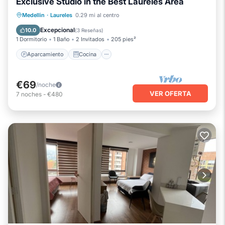
Exclusive Studio in the Best Laureles Area
Aparcamiento
Cocina
Internet
Medellin
·
Laureles
0.29 mi al centro
Se admiten mascotas
Excepcional
10.0
(
3 Reseñas
)
1 Dormitorio
1 Baño
2 Invitados
205 pies²
Aparcamiento
Cocina
€69
/noche
VER OFERTA
7
noches
-
€480