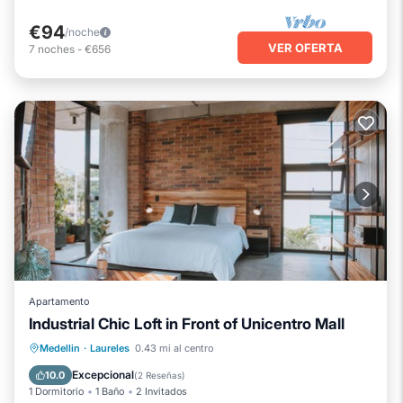
€94
/noche
VER OFERTA
7
noches
-
€656
Apartamento
Industrial Chic Loft in Front of Unicentro Mall
Bañera de hidromasaje
Balcón/Terraza
Medellin
·
Laureles
0.43 mi al centro
Cocina
Aire acondicionado
Excepcional
10.0
(
2 Reseñas
)
1 Dormitorio
1 Baño
2 Invitados