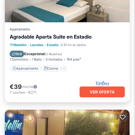
Apartamento
Agradable Aparta Suite en Estadio
Aparcamiento
Cocina
Internet
Medellin
·
Laureles - Estadio
0.91 mi al centro
Apto para niños
Excepcional
10.0
(
2 Reseñas
)
1 Dormitorio
1 Baño
3 Invitados
194 pies²
Aparcamiento
Cocina
€39
/noche
VER OFERTA
7
noches
-
€271