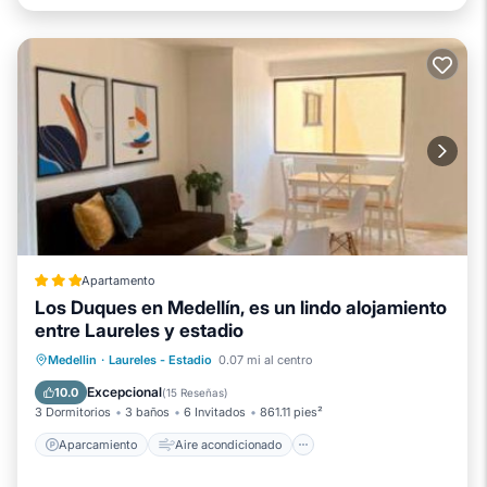
Apartamento
Los Duques en Medellín, es un lindo alojamiento
entre Laureles y estadio
Aparcamiento
Aire acondicionado
Medellin
·
Laureles - Estadio
0.07 mi al centro
Internet
Se admiten mascotas
Excepcional
10.0
(
15 Reseñas
)
3 Dormitorios
3 baños
6 Invitados
861.11 pies²
Aparcamiento
Aire acondicionado