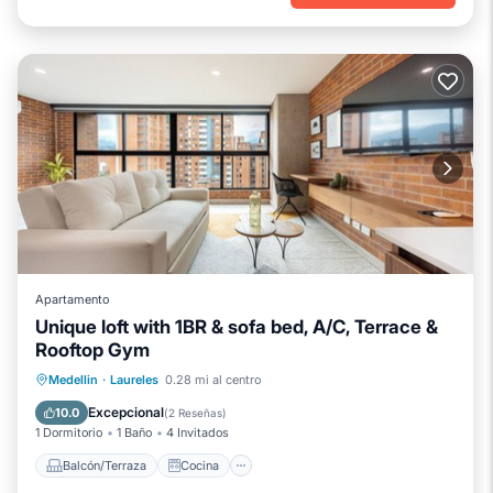
Apartamento
Unique loft with 1BR & sofa bed, A/C, Terrace &
Rooftop Gym
Balcón/Terraza
Cocina
Medellin
·
Laureles
0.28 mi al centro
Aire acondicionado
Internet
Excepcional
10.0
(
2 Reseñas
)
1 Dormitorio
1 Baño
4 Invitados
Balcón/Terraza
Cocina