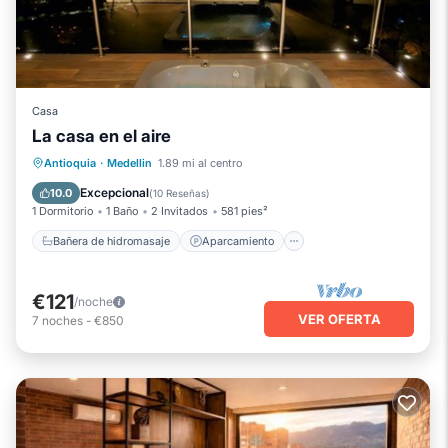
Casa
La casa en el aire
Bañera de hidromasaje
Aparcamiento
Antioquia
·
Medellin
1.89 mi al centro
Cocina
Internet
Excepcional
10.0
(
10 Reseñas
)
1 Dormitorio
1 Baño
2 Invitados
581 pies²
Bañera de hidromasaje
Aparcamiento
€121
/noche
VER OFERTA
7
noches
-
€850