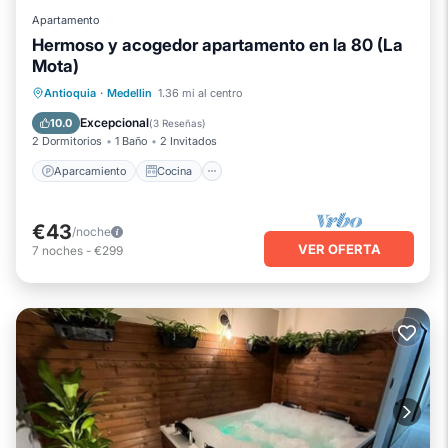
Apartamento
Hermoso y acogedor apartamento en la 80 (La
Mota)
Aparcamiento
Cocina
Internet
Antioquia
·
Medellin
1.36 mi al centro
Apto para niños
Excepcional
10.0
(
3 Reseñas
)
2 Dormitorios
1 Baño
2 Invitados
Aparcamiento
Cocina
€43
/noche
VER OFERTA
7
noches
-
€299