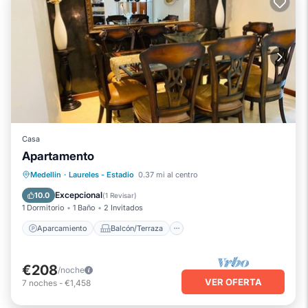
Casa
Apartamento
Aparcamiento
Balcón/Terraza
Medellin
·
Laureles - Estadio
0.37 mi al centro
Cocina
Internet
Excepcional
10.0
(
1 Revisar
)
1 Dormitorio
1 Baño
2 Invitados
Aparcamiento
Balcón/Terraza
€208
/noche
VER OFERTA
7
noches
-
€1,458