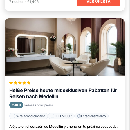
VER OFERTA
7
noches
-
€1,406
Heiße Preise heute mit exklusiven Rabatten für
Reisen nach Medellin
10.0
(Reseñas principales)
Aire acondicionado
TELEVISOR
Estacionamiento
Alójate en el corazón de Medellin y ahorra en tu próxima escapada.