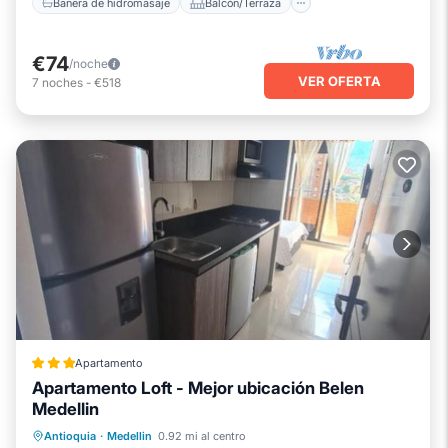
Bañera de hidromasaje
Balcón/Terraza
€74
/noche
VER OFERTA
7
noches
-
€518
Apartamento
Apartamento Loft - Mejor ubicación Belen
Medellin
Balcón/Terraza
Internet
Antioquia
·
Medellin
0.92 mi al centro