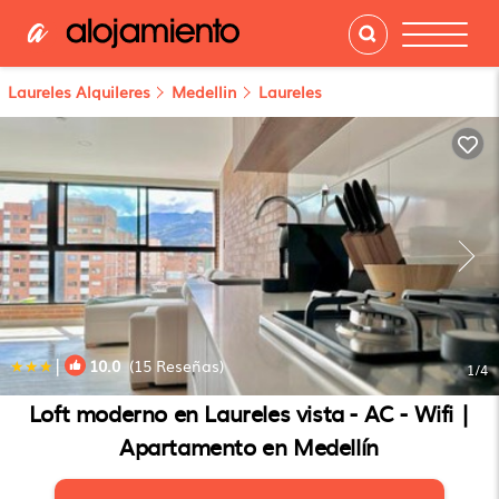
Laureles Alquileres
Medellin
Laureles
|
10.0
(15 Reseñas)
1
/4
Loft moderno en Laureles vista - AC - Wifi |
Apartamento en Medellín