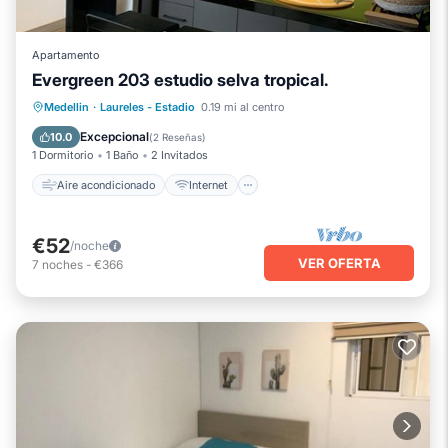
Apartamento
Evergreen 203 estudio selva tropical.
Aire acondicionado
Internet
Medellin
·
Laureles - Estadio
0.19 mi al centro
Apto para niños
Lavandería
Excepcional
10.0
(
2 Reseñas
)
1 Dormitorio
1 Baño
2 Invitados
Aire acondicionado
Internet
€52
/noche
VER OFERTA
7
noches
-
€366