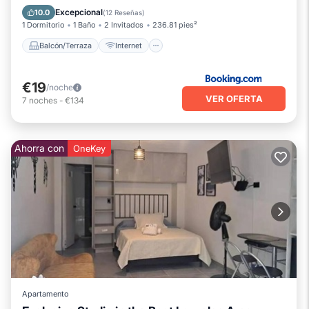
Accesible en silla de ruedas
Excepcional
10.0
(
12 Reseñas
)
1 Dormitorio
1 Baño
2 Invitados
236.81 pies²
Balcón/Terraza
Internet
€19
/noche
VER OFERTA
7
noches
-
€134
Ahorra con
OneKey
Apartamento