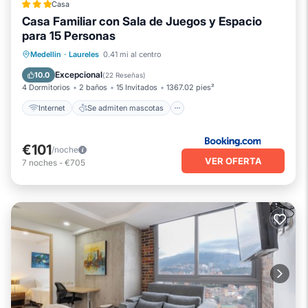
Casa
Casa Familiar con Sala de Juegos y Espacio
para 15 Personas
Internet
Se admiten mascotas
Medellin
·
Laureles
0.41 mi al centro
Apto para niños
Deportes/Actividades
Excepcional
10.0
(
22 Reseñas
)
4 Dormitorios
2 baños
15 Invitados
1367.02 pies²
Internet
Se admiten mascotas
€101
/noche
VER OFERTA
7
noches
-
€705