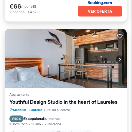
€66
/noche
VER OFERTA
7
noches
-
€462
Apartamento
Youthful Design Studio in the heart of Laureles
Bañera de hidromasaje
Balcón/Terraza
Medellin
·
Laureles
0.29 mi al centro
Cocina
Aire acondicionado
Excepcional
10.0
(
5 Reseñas
)
1 Dormitorio
1 Baño
2 Invitados