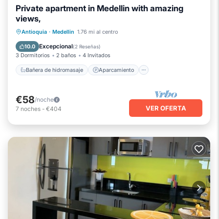
Private apartment in Medellin with amazing
views,
Bañera de hidromasaje
Aparcamiento
Antioquia
·
Medellin
1.76 mi al centro
Piscina
Balcón/Terraza
Excepcional
10.0
(
2 Reseñas
)
3 Dormitorios
2 baños
4 Invitados
Bañera de hidromasaje
Aparcamiento
€58
/noche
VER OFERTA
7
noches
-
€404