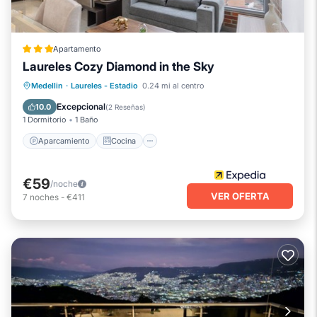
Apartamento
Laureles Cozy Diamond in the Sky
Aparcamiento
Cocina
Internet
Medellin
·
Laureles - Estadio
0.24 mi al centro
Apto para niños
Excepcional
10.0
(
2 Reseñas
)
1 Dormitorio
1 Baño
Aparcamiento
Cocina
€59
/noche
VER OFERTA
7
noches
-
€411