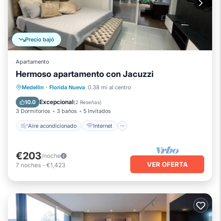
Precio bajó
Apartamento
Hermoso apartamento con Jacuzzi
Aire acondicionado
Internet
Medellin
·
Florida Nueva
0.38 mi al centro
Se admiten mascotas
Apto para niños
Excepcional
10.0
(
2 Reseñas
)
3 Dormitorios
3 baños
5 Invitados
Aire acondicionado
Internet
€203
/noche
VER OFERTA
7
noches
-
€1,423