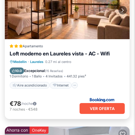
Apartamento
Loft moderno en Laureles vista - AC - Wifi
Aire acondicionado
Internet
Medellin
·
Laureles
0.27 mi al centro
Se admiten mascotas
Apto para niños
Excepcional
10.0
(
15 Reseñas
)
1 Dormitorio
1 Baño
4 Invitados
441.32 pies²
Aire acondicionado
Internet
€78
/noche
VER OFERTA
7
noches
-
€548
Ahorra con
OneKey