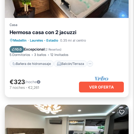
Casa
Hermosa casa con 2 jacuzzi
Bañera de hidromasaje
Balcón/Terraza
Medellin
·
Laureles - Estadio
0.35 mi al centro
Cocina
Internet
Excepcional
10.0
(
2 Reseñas
)
5 Dormitorios
3 baños
12 Invitados
Bañera de hidromasaje
Balcón/Terraza
€323
/noche
VER OFERTA
7
noches
-
€2,261